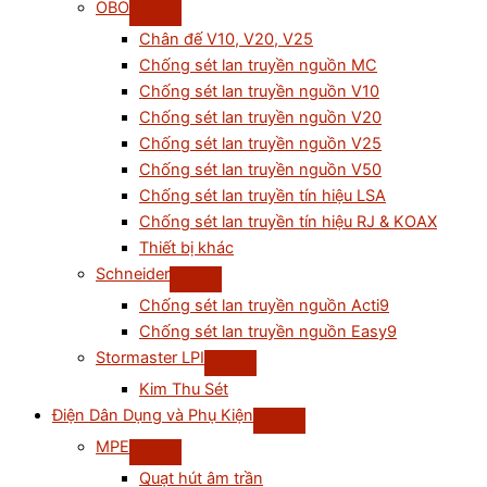
OBO
Chân đế V10, V20, V25
Chống sét lan truyền nguồn MC
Chống sét lan truyền nguồn V10
Chống sét lan truyền nguồn V20
Chống sét lan truyền nguồn V25
Chống sét lan truyền nguồn V50
Chống sét lan truyền tín hiệu LSA
Chống sét lan truyền tín hiệu RJ & KOAX
Thiết bị khác
Schneider
Chống sét lan truyền nguồn Acti9
Chống sét lan truyền nguồn Easy9
Stormaster LPI
Kim Thu Sét
Điện Dân Dụng và Phụ Kiện
MPE
Quạt hút âm trần