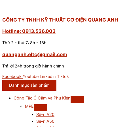
CÔNG TY TNHH KỸ THUẬT CƠ ĐIỆN QUANG ANH
Hotline: 0913.526.003
Thứ 2 - thứ 7: 8h - 18h
quanganh.eltc@gmail.com
Trả lời 24h trong giờ hành chính
Facebook
Youtube
Linkedin
Tiktok
Danh mục sản phẩm
Công Tắc Ổ Cắm và Phụ Kiện
MPE
Sê-ri A20
Sê-ri A50