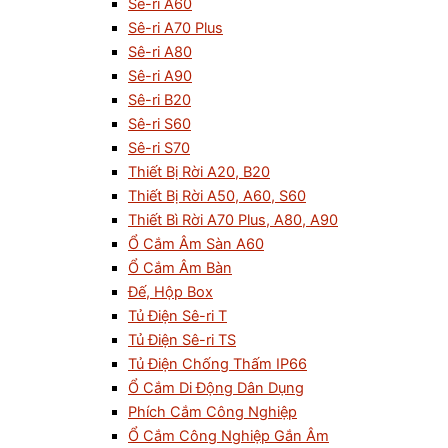
Sê-ri A60
Sê-ri A70 Plus
Sê-ri A80
Sê-ri A90
Sê-ri B20
Sê-ri S60
Sê-ri S70
Thiết Bị Rời A20, B20
Thiết Bị Rời A50, A60, S60
Thiết Bì Rời A70 Plus, A80, A90
Ổ Cắm Âm Sàn A60
Ổ Cắm Âm Bàn
Đế, Hộp Box
Tủ Điện Sê-ri T
Tủ Điện Sê-ri TS
Tủ Điện Chống Thấm IP66
Ổ Cắm Di Động Dân Dụng
Phích Cắm Công Nghiệp
Ổ Cắm Công Nghiệp Gắn Âm