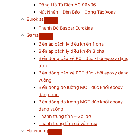
Đồng Hồ Tủ Điện AC 96×96
Nút Nhấn – Đèn Báo – Công Tắc Xoay
Euroklas
Thanh Đỡ Busbar Euroklas
Gama
Biến áp cách ly điều khiển 1 pha
Biến áp cách ly điều khiển 3 pha
Biến dòng bảo vệ PCT đúc khối epoxy dạng
tròn
Biến dòng bảo vệ PCT đúc khối epoxy dạng
vuông
Biến dòng đo lường MCT đúc khối epoxy
dạng tròn
Biền dòng đo lường MCT đúc khối epoxy
dạng vuông
Thanh trung tính – Gối đỡ
Thanh trung tính có vỏ nhựa
Hanyoung