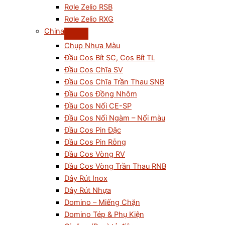
Rơle Zelio RSB
Rơle Zelio RXG
China
Chụp Nhựa Màu
Đầu Cos Bít SC, Cos Bít TL
Đầu Cos Chĩa SV
Đầu Cos Chĩa Trần Thau SNB
Đầu Cos Đồng Nhôm
Đầu Cos Nối CE-SP
Đầu Cos Nối Ngàm – Nối màu
Đầu Cos Pin Đặc
Đầu Cos Pin Rỗng
Đầu Cos Vòng RV
Đầu Cos Vòng Trần Thau RNB
Dây Rút Inox
Dây Rút Nhựa
Domino – Miếng Chặn
Domino Tép & Phụ Kiện