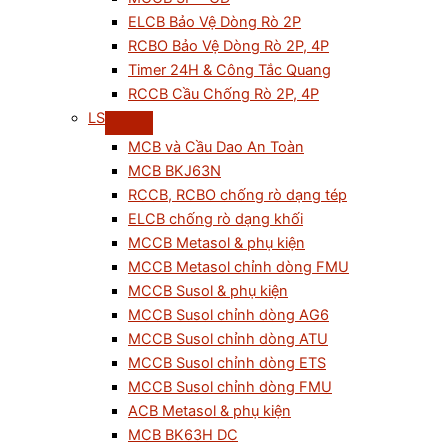
ELCB Bảo Vệ Dòng Rò 2P
RCBO Bảo Vệ Dòng Rò 2P, 4P
Timer 24H & Công Tắc Quang
RCCB Cầu Chống Rò 2P, 4P
LS
MCB và Cầu Dao An Toàn
MCB BKJ63N
RCCB, RCBO chống rò dạng tép
ELCB chống rò dạng khối
MCCB Metasol & phụ kiện
MCCB Metasol chỉnh dòng FMU
MCCB Susol & phụ kiện
MCCB Susol chỉnh dòng AG6
MCCB Susol chỉnh dòng ATU
MCCB Susol chỉnh dòng ETS
MCCB Susol chỉnh dòng FMU
ACB Metasol & phụ kiện
MCB BK63H DC