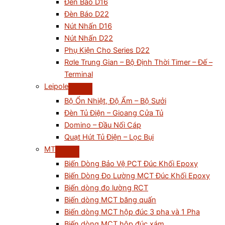
Đèn Báo D16
Đèn Báo D22
Nút Nhấn D16
Nút Nhấn D22
Phụ Kiện Cho Series D22
Rơle Trung Gian – Bộ Định Thời Timer – Đế –
Terminal
Leipole
Bộ Ổn Nhiệt, Độ Ẩm – Bộ Sưởi
Đèn Tủ Điện – Gioang Cửa Tủ
Domino – Đầu Nối Cáp
Quạt Hút Tủ Điện – Lọc Bụi
MT
Biến Dòng Bảo Vệ PCT Đúc Khối Epoxy
Biến Dòng Đo Lường MCT Đúc Khối Epoxy
Biến dòng đo lường RCT
Biến dòng MCT băng quấn
Biến dòng MCT hộp đúc 3 pha và 1 Pha
Biến dòng MCT hộp đúc xám