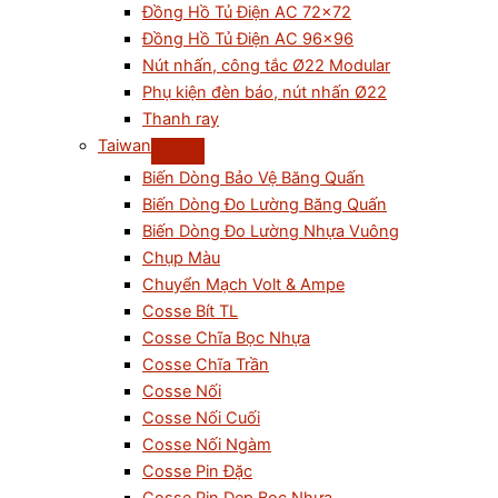
Đồng Hồ Tủ Điện AC 72×72
Đồng Hồ Tủ Điện AC 96×96
Nút nhấn, công tắc Ø22 Modular
Phụ kiện đèn báo, nút nhấn Ø22
Thanh ray
Taiwan
Biến Dòng Bảo Vệ Băng Quấn
Biến Dòng Đo Lường Băng Quấn
Biến Dòng Đo Lường Nhựa Vuông
Chụp Màu
Chuyển Mạch Volt & Ampe
Cosse Bít TL
Cosse Chĩa Bọc Nhựa
Cosse Chĩa Trần
Cosse Nối
Cosse Nối Cuối
Cosse Nối Ngàm
Cosse Pin Đặc