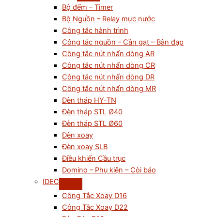
Bộ đếm – Timer
Bộ Nguồn – Relay mực nước
Công tắc hành trình
Công tắc nguồn – Cần gạt – Bàn đạp
Công tắc nút nhấn dòng AR
Công tắc nút nhấn dòng CR
Công tắc nút nhấn dòng DR
Công tắc nút nhấn dòng MR
Đèn tháp HY-TN
Đèn tháp STL Ø40
Đèn tháp STL Ø60
Đèn xoay
Đèn xoay SLB
Điều khiển Cầu trục
Domino – Phụ kiện – Còi báo
IDEC
Công Tắc Xoay D16
Công Tắc Xoay D22