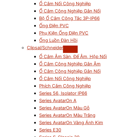
Ổ Cắm Nối Công Nghiệp
Ổ Cắm Công Nghiệp Gắn Nổi
Bộ Ổ Cắm Công Tắc 3P-IP66
Ống Điện PVC
Phụ Kiện Ống Điện PVC
Ống Luồn Đàn Hồi
Clipsal/Schneider
Ổ Cắm Âm Sàn, Đế Âm, Hộp Nổi
Ổ Cắm Công Nghiệp Gắn Âm
Ổ Cắm Công Nghiệp Gắn Nổi
Ổ Cắm Nối Công Nghiệp
Phích Cắm Công Nghiệp
Series 56, Isolator IP66
Series AvatarOn A
Series AvatarOn Màu Gỗ
Series AvatarOn Màu Trắng
Series AvatarOn Vàng Ánh Kim
Series E30