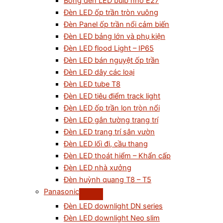
Bóng đèn LED bulb nhỏ E27
Đèn LED ốp trần tròn vuông
Đèn Panel ốp trần nổi cảm biến
Đèn LED bảng lớn và phụ kiện
Đèn LED flood Light – IP65
Đèn LED bán nguyệt ốp trần
Đèn LED dây các loại
Đèn LED tube T8
Đèn LED tiêu điểm track light
Đèn LED ốp trần lon tròn nổi
Đèn LED gắn tường trang trí
Đèn LED trang trí sân vườn
Đèn LED lối đi, cầu thang
Đèn LED thoát hiểm – Khẩn cấp
Đèn LED nhà xưởng
Đèn huỳnh quang T8 – T5
Panasonic
Đèn LED downlight DN series
Đèn LED downlight Neo slim