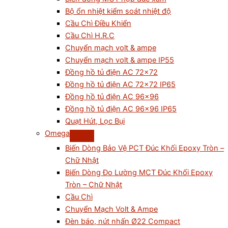
Bộ ổn nhiệt kiểm soát nhiệt độ
Cầu Chì Điều Khiển
Cầu Chì H.R.C
Chuyển mạch volt & ampe
Chuyển mạch volt & ampe IP55
Đồng hồ tủ điện AC 72×72
Đồng hồ tủ điện AC 72×72 IP65
Đồng hồ tủ điện AC 96×96
Đồng hồ tủ điện AC 96×96 IP65
Quạt Hút, Lọc Bụi
Omega
Biến Dòng Bảo Vệ PCT Đúc Khối Epoxy Tròn –
Chữ Nhật
Biến Dòng Đo Lường MCT Đúc Khối Epoxy
Tròn – Chữ Nhật
Cầu Chì
Chuyển Mạch Volt & Ampe
Đèn báo, nút nhấn Ø22 Compact