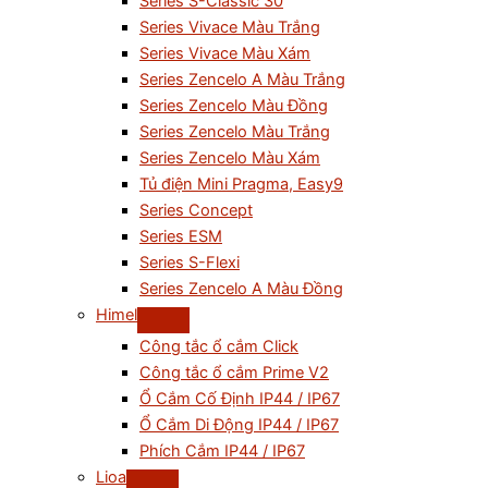
Series S-Classic 30
Series Vivace Màu Trắng
Series Vivace Màu Xám
Series Zencelo A Màu Trắng
Series Zencelo Màu Đồng
Series Zencelo Màu Trắng
Series Zencelo Màu Xám
Tủ điện Mini Pragma, Easy9
Series Concept
Series ESM
Series S-Flexi
Series Zencelo A Màu Đồng
Himel
Công tắc ổ cắm Click
Công tắc ổ cắm Prime V2
Ổ Cắm Cố Định IP44 / IP67
Ổ Cắm Di Động IP44 / IP67
Phích Cắm IP44 / IP67
Lioa