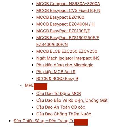
MCCB Compact NS630A-3200A
MCCB Easypact CVS Fixed B,F,N
MCCB Easypact EZC100
MCCB Easypact EZC400N / H
MCCB EasyPact EZS100E/F
MCCB EasyPact EZS160/250E/F
EZS400/630F/N
MCCB ELCB EZC250 EZCV250
Ngắt Mạch Isolator Interpact INS
Phụ kiện dùng cho Micrologic
Phụ kiện MCB Acti 9
RCCB & RCBO Easy 9
MPE
Cầu Dao Tự Động MCB
Cầu Dao Bảo Vệ Rò Điện, Chống Giật
Cầu Dao An Toàn CB cóc
Cầu Dao Chống Thấm Nước
Đèn Chiếu Sáng – Đèn Trang Trí