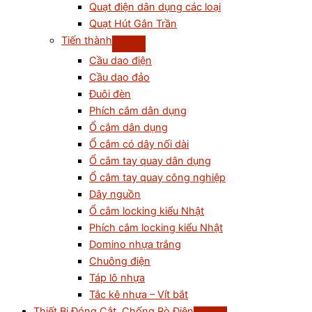
Quạt điện dân dụng các loại
Quạt Hút Gắn Trần
Tiến thành
Cầu dao điện
Cầu dao đảo
Đuôi đèn
Phích cắm dân dụng
Ổ cắm dân dụng
Ổ cắm có dây nối dài
Ổ cắm tay quay dân dụng
Ổ cắm tay quay công nghiệp
Dây nguồn
Ổ cắm locking kiểu Nhật
Phích cắm locking kiểu Nhật
Domino nhựa trắng
Chuông điện
Táp lô nhựa
Tắc kê nhựa – Vít bắt
Thiết Bị Đóng Cắt, Chống Rò Điện