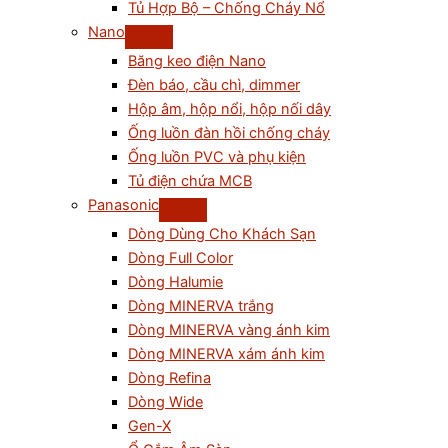
Tủ Hợp Bộ – Chống Cháy Nổ
Nano
Băng keo điện Nano
Đèn báo, cầu chì, dimmer
Hộp âm, hộp nổi, hộp nối dây
Ống luồn đàn hồi chống cháy
Ống luồn PVC và phụ kiện
Tủ điện chứa MCB
Panasonic
Dòng Dùng Cho Khách Sạn
Dòng Full Color
Dòng Halumie
Dòng MINERVA trắng
Dòng MINERVA vàng ánh kim
Dòng MINERVA xám ánh kim
Dòng Refina
Dòng Wide
Gen-X