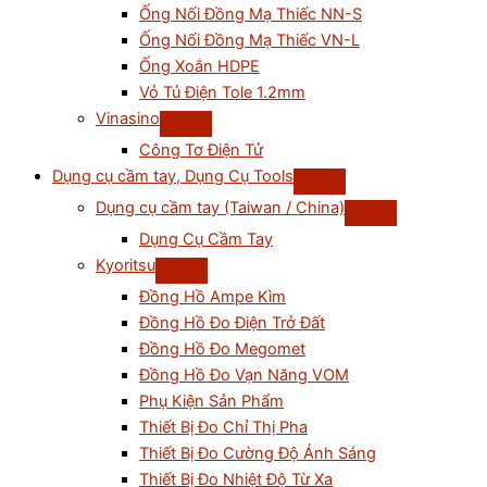
Ống Nối Đồng Mạ Thiếc NN-S
Ống Nối Đồng Mạ Thiếc VN-L
Ống Xoắn HDPE
Vỏ Tủ Điện Tole 1.2mm
Vinasino
Công Tơ Điện Tử
Dụng cụ cầm tay, Dụng Cụ Tools
Dụng cụ cầm tay (Taiwan / China)
Dụng Cụ Cầm Tay
Kyoritsu
Đồng Hồ Ampe Kìm
Đồng Hồ Đo Điện Trở Đất
Đồng Hồ Đo Megomet
Đồng Hồ Đo Vạn Năng VOM
Phụ Kiện Sản Phẩm
Thiết Bị Đo Chỉ Thị Pha
Thiết Bị Đo Cường Độ Ánh Sáng
Thiết Bị Đo Nhiệt Độ Từ Xa