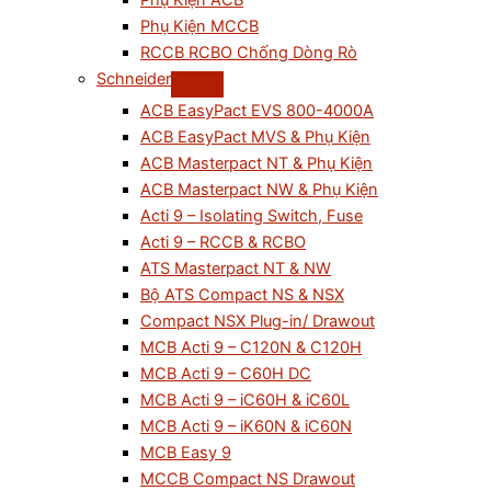
Phụ Kiện ACB
Phụ Kiện MCCB
RCCB RCBO Chống Dòng Rò
Schneider
ACB EasyPact EVS 800-4000A
ACB EasyPact MVS & Phụ Kiện
ACB Masterpact NT & Phụ Kiện
ACB Masterpact NW & Phụ Kiện
Acti 9 – Isolating Switch, Fuse
Acti 9 – RCCB & RCBO
ATS Masterpact NT & NW
Bộ ATS Compact NS & NSX
Compact NSX Plug-in/ Drawout
MCB Acti 9 – C120N & C120H
MCB Acti 9 – C60H DC
MCB Acti 9 – iC60H & iC60L
MCB Acti 9 – iK60N & iC60N
MCB Easy 9
MCCB Compact NS Drawout