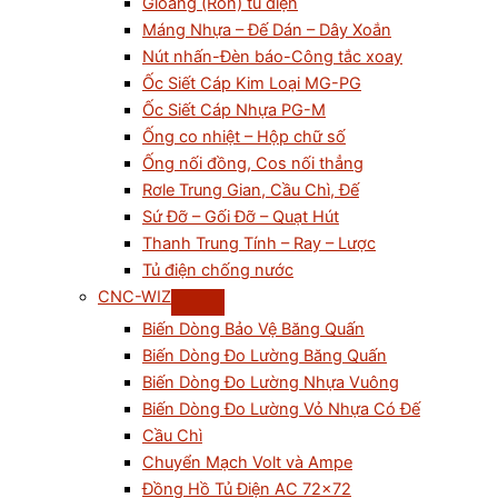
Gioăng (Ron) tủ điện
Máng Nhựa – Đế Dán – Dây Xoắn
Nút nhấn-Đèn báo-Công tắc xoay
Ốc Siết Cáp Kim Loại MG-PG
Ốc Siết Cáp Nhựa PG-M
Ống co nhiệt – Hộp chữ số
Ống nối đồng, Cos nối thẳng
Rơle Trung Gian, Cầu Chì, Đế
Sứ Đỡ – Gối Đỡ – Quạt Hút
Thanh Trung Tính – Ray – Lược
Tủ điện chống nước
CNC-WIZ
Biến Dòng Bảo Vệ Băng Quấn
Biến Dòng Đo Lường Băng Quấn
Biến Dòng Đo Lường Nhựa Vuông
Biến Dòng Đo Lường Vỏ Nhựa Có Đế
Cầu Chì
Chuyển Mạch Volt và Ampe
Đồng Hồ Tủ Điện AC 72×72