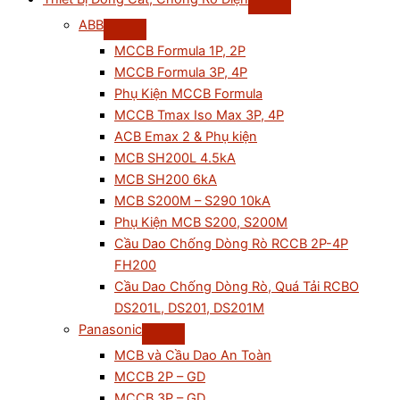
ABB
MCCB Formula 1P, 2P
MCCB Formula 3P, 4P
Phụ Kiện MCCB Formula
MCCB Tmax Iso Max 3P, 4P
ACB Emax 2 & Phụ kiện
MCB SH200L 4.5kA
MCB SH200 6kA
MCB S200M – S290 10kA
Phụ Kiện MCB S200, S200M
Cầu Dao Chống Dòng Rò RCCB 2P-4P
FH200
Cầu Dao Chống Dòng Rò, Quá Tải RCBO
DS201L, DS201, DS201M
Panasonic
MCB và Cầu Dao An Toàn
MCCB 2P – GD
MCCB 3P – GD