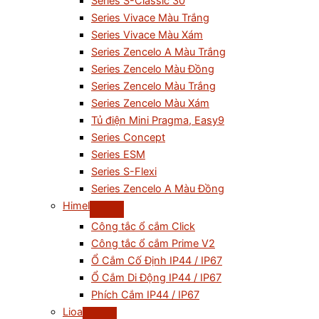
Series S-Classic 30
Series Vivace Màu Trắng
Series Vivace Màu Xám
Series Zencelo A Màu Trắng
Series Zencelo Màu Đồng
Series Zencelo Màu Trắng
Series Zencelo Màu Xám
Tủ điện Mini Pragma, Easy9
Series Concept
Series ESM
Series S-Flexi
Series Zencelo A Màu Đồng
Himel
Công tắc ổ cắm Click
Công tắc ổ cắm Prime V2
Ổ Cắm Cố Định IP44 / IP67
Ổ Cắm Di Động IP44 / IP67
Phích Cắm IP44 / IP67
Lioa