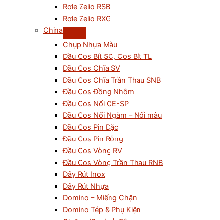
Rơle Zelio RSB
Rơle Zelio RXG
China
Chụp Nhựa Màu
Đầu Cos Bít SC, Cos Bít TL
Đầu Cos Chĩa SV
Đầu Cos Chĩa Trần Thau SNB
Đầu Cos Đồng Nhôm
Đầu Cos Nối CE-SP
Đầu Cos Nối Ngàm – Nối màu
Đầu Cos Pin Đặc
Đầu Cos Pin Rỗng
Đầu Cos Vòng RV
Đầu Cos Vòng Trần Thau RNB
Dây Rút Inox
Dây Rút Nhựa
Domino – Miếng Chặn
Domino Tép & Phụ Kiện