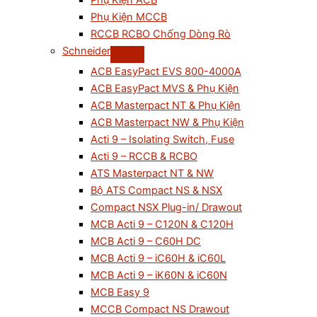
Phụ Kiện ACB
Phụ Kiện MCCB
RCCB RCBO Chống Dòng Rò
Schneider
ACB EasyPact EVS 800-4000A
ACB EasyPact MVS & Phụ Kiện
ACB Masterpact NT & Phụ Kiện
ACB Masterpact NW & Phụ Kiện
Acti 9 – Isolating Switch, Fuse
Acti 9 – RCCB & RCBO
ATS Masterpact NT & NW
Bộ ATS Compact NS & NSX
Compact NSX Plug-in/ Drawout
MCB Acti 9 – C120N & C120H
MCB Acti 9 – C60H DC
MCB Acti 9 – iC60H & iC60L
MCB Acti 9 – iK60N & iC60N
MCB Easy 9
MCCB Compact NS Drawout