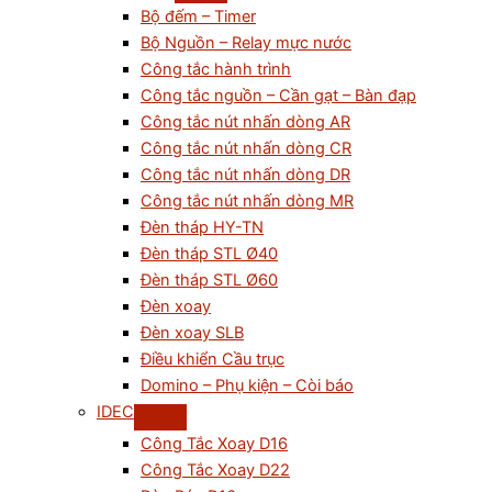
Bộ đếm – Timer
Bộ Nguồn – Relay mực nước
Công tắc hành trình
Công tắc nguồn – Cần gạt – Bàn đạp
Công tắc nút nhấn dòng AR
Công tắc nút nhấn dòng CR
Công tắc nút nhấn dòng DR
Công tắc nút nhấn dòng MR
Đèn tháp HY-TN
Đèn tháp STL Ø40
Đèn tháp STL Ø60
Đèn xoay
Đèn xoay SLB
Điều khiển Cầu trục
Domino – Phụ kiện – Còi báo
IDEC
Công Tắc Xoay D16
Công Tắc Xoay D22