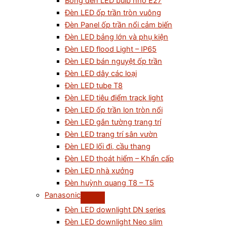
Bóng đèn LED bulb nhỏ E27
Đèn LED ốp trần tròn vuông
Đèn Panel ốp trần nổi cảm biến
Đèn LED bảng lớn và phụ kiện
Đèn LED flood Light – IP65
Đèn LED bán nguyệt ốp trần
Đèn LED dây các loại
Đèn LED tube T8
Đèn LED tiêu điểm track light
Đèn LED ốp trần lon tròn nổi
Đèn LED gắn tường trang trí
Đèn LED trang trí sân vườn
Đèn LED lối đi, cầu thang
Đèn LED thoát hiểm – Khẩn cấp
Đèn LED nhà xưởng
Đèn huỳnh quang T8 – T5
Panasonic
Đèn LED downlight DN series
Đèn LED downlight Neo slim