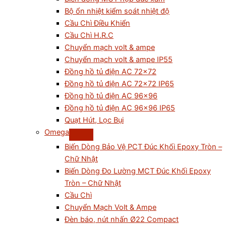
Bộ ổn nhiệt kiểm soát nhiệt độ
Cầu Chì Điều Khiển
Cầu Chì H.R.C
Chuyển mạch volt & ampe
Chuyển mạch volt & ampe IP55
Đồng hồ tủ điện AC 72×72
Đồng hồ tủ điện AC 72×72 IP65
Đồng hồ tủ điện AC 96×96
Đồng hồ tủ điện AC 96×96 IP65
Quạt Hút, Lọc Bụi
Omega
Biến Dòng Bảo Vệ PCT Đúc Khối Epoxy Tròn –
Chữ Nhật
Biến Dòng Đo Lường MCT Đúc Khối Epoxy
Tròn – Chữ Nhật
Cầu Chì
Chuyển Mạch Volt & Ampe
Đèn báo, nút nhấn Ø22 Compact