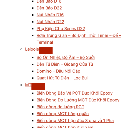
Đèn Báo D16
Đèn Báo D22
Nút Nhấn D16
Nút Nhấn D22
Phụ Kiện Cho Series D22
Rơle Trung Gian – Bộ Định Thời Timer – Đế –
Terminal
Leipole
Bộ Ổn Nhiệt, Độ Ẩm – Bộ Sưởi
Đèn Tủ Điện – Gioang Cửa Tủ
Domino – Đầu Nối Cáp
Quạt Hút Tủ Điện – Lọc Bụi
MT
Biến Dòng Bảo Vệ PCT Đúc Khối Epoxy
Biến Dòng Đo Lường MCT Đúc Khối Epoxy
Biến dòng đo lường RCT
Biến dòng MCT băng quấn
Biến dòng MCT hộp đúc 3 pha và 1 Pha
Biến dòng MCT hộp đúc xám