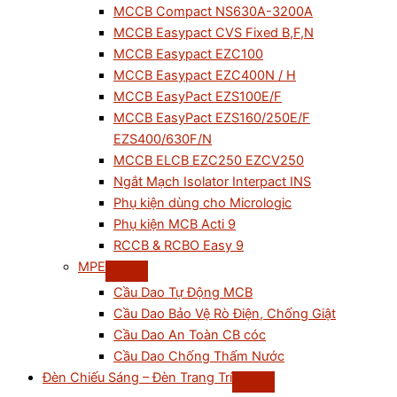
MCCB Compact NS630A-3200A
MCCB Easypact CVS Fixed B,F,N
MCCB Easypact EZC100
MCCB Easypact EZC400N / H
MCCB EasyPact EZS100E/F
MCCB EasyPact EZS160/250E/F
EZS400/630F/N
MCCB ELCB EZC250 EZCV250
Ngắt Mạch Isolator Interpact INS
Phụ kiện dùng cho Micrologic
Phụ kiện MCB Acti 9
RCCB & RCBO Easy 9
MPE
Cầu Dao Tự Động MCB
Cầu Dao Bảo Vệ Rò Điện, Chống Giật
Cầu Dao An Toàn CB cóc
Cầu Dao Chống Thấm Nước
Đèn Chiếu Sáng – Đèn Trang Trí