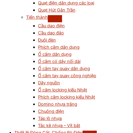
Quạt điện dân dụng các loại
Quạt Hút Gắn Trần
Tiến thành
Cầu dao điện
Cầu dao đảo
Đuôi đèn
Phích cắm dân dụng
Ổ cắm dân dụng
Ổ cắm có dây nối dài
Ổ cắm tay quay dân dụng
Ổ cắm tay quay công nghiệp
Dây nguồn
Ổ cắm locking kiểu Nhật
Phích cắm locking kiểu Nhật
Domino nhựa trắng
Chuông điện
Táp lô nhựa
Tắc kê nhựa – Vít bắt
Thiết Bị Đóng Cắt, Chống Rò Điện