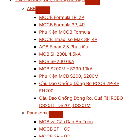
ABB
MCCB Formula 1P, 2P
MCCB Formula 3P, 4P
Phụ Kiện MCCB Formula
MCCB Tmax Iso Max 3P, 4P
ACB Emax 2 & Phụ kiện
MCB SH200L 4.5kA
MCB SH200 6kA
MCB S200M – S290 10kA
Phụ Kiện MCB S200, S200M
Cầu Dao Chống Dòng Rò RCCB 2P-4P
FH200
Cầu Dao Chống Dòng Rò, Quá Tải RCBO
DS201L, DS201, DS201M
Panasonic
MCB và Cầu Dao An Toàn
MCCB 2P – GD
MCCB 3P – GD