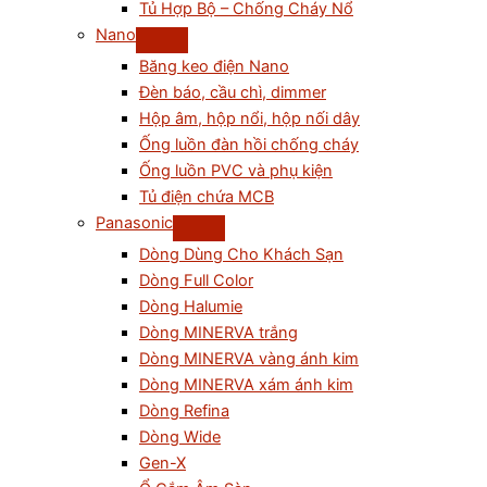
Tủ Hợp Bộ – Chống Cháy Nổ
Nano
Băng keo điện Nano
Đèn báo, cầu chì, dimmer
Hộp âm, hộp nổi, hộp nối dây
Ống luồn đàn hồi chống cháy
Ống luồn PVC và phụ kiện
Tủ điện chứa MCB
Panasonic
Dòng Dùng Cho Khách Sạn
Dòng Full Color
Dòng Halumie
Dòng MINERVA trắng
Dòng MINERVA vàng ánh kim
Dòng MINERVA xám ánh kim
Dòng Refina
Dòng Wide
Gen-X