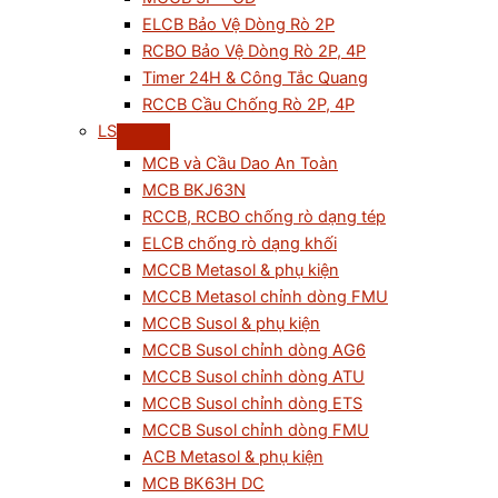
ELCB Bảo Vệ Dòng Rò 2P
RCBO Bảo Vệ Dòng Rò 2P, 4P
Timer 24H & Công Tắc Quang
RCCB Cầu Chống Rò 2P, 4P
LS
MCB và Cầu Dao An Toàn
MCB BKJ63N
RCCB, RCBO chống rò dạng tép
ELCB chống rò dạng khối
MCCB Metasol & phụ kiện
MCCB Metasol chỉnh dòng FMU
MCCB Susol & phụ kiện
MCCB Susol chỉnh dòng AG6
MCCB Susol chỉnh dòng ATU
MCCB Susol chỉnh dòng ETS
MCCB Susol chỉnh dòng FMU
ACB Metasol & phụ kiện
MCB BK63H DC