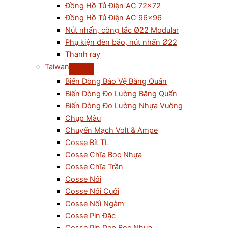
Đồng Hồ Tủ Điện AC 72×72
Đồng Hồ Tủ Điện AC 96×96
Nút nhấn, công tắc Ø22 Modular
Phụ kiện đèn báo, nút nhấn Ø22
Thanh ray
Taiwan
Biến Dòng Bảo Vệ Băng Quấn
Biến Dòng Đo Lường Băng Quấn
Biến Dòng Đo Lường Nhựa Vuông
Chụp Màu
Chuyển Mạch Volt & Ampe
Cosse Bít TL
Cosse Chĩa Bọc Nhựa
Cosse Chĩa Trần
Cosse Nối
Cosse Nối Cuối
Cosse Nối Ngàm
Cosse Pin Đặc