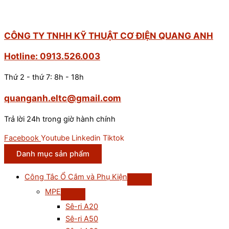
CÔNG TY TNHH KỸ THUẬT CƠ ĐIỆN QUANG ANH
Hotline: 0913.526.003
Thứ 2 - thứ 7: 8h - 18h
quanganh.eltc@gmail.com
Trả lời 24h trong giờ hành chính
Facebook
Youtube
Linkedin
Tiktok
Danh mục sản phẩm
Công Tắc Ổ Cắm và Phụ Kiện
MPE
Sê-ri A20
Sê-ri A50