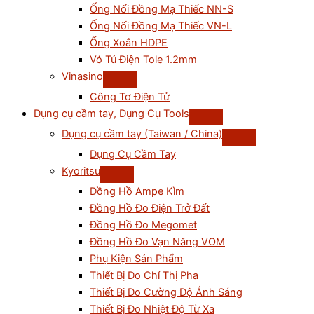
Ống Nối Đồng Mạ Thiếc NN-S
Ống Nối Đồng Mạ Thiếc VN-L
Ống Xoắn HDPE
Vỏ Tủ Điện Tole 1.2mm
Vinasino
Công Tơ Điện Tử
Dụng cụ cầm tay, Dụng Cụ Tools
Dụng cụ cầm tay (Taiwan / China)
Dụng Cụ Cầm Tay
Kyoritsu
Đồng Hồ Ampe Kìm
Đồng Hồ Đo Điện Trở Đất
Đồng Hồ Đo Megomet
Đồng Hồ Đo Vạn Năng VOM
Phụ Kiện Sản Phẩm
Thiết Bị Đo Chỉ Thị Pha
Thiết Bị Đo Cường Độ Ánh Sáng
Thiết Bị Đo Nhiệt Độ Từ Xa