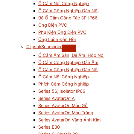
Ổ Cắm Nối Công Nghiệp
Ổ Cắm Công Nghiệp Gắn Nổi
Bộ Ổ Cắm Công Tắc 3P-IP66
Ống Điện PVC
Phụ Kiện Ống Điện PVC
Ống Luồn Đàn Hồi
Clipsal/Schneider
Ổ Cắm Âm Sàn, Đế Âm, Hộp Nổi
Ổ Cắm Công Nghiệp Gắn Âm
Ổ Cắm Công Nghiệp Gắn Nổi
Ổ Cắm Nối Công Nghiệp
Phích Cắm Công Nghiệp
Series 56, Isolator IP66
Series AvatarOn A
Series AvatarOn Màu Gỗ
Series AvatarOn Màu Trắng
Series AvatarOn Vàng Ánh Kim
Series E30