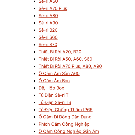
Sê-ri A60
Sê-ri A70 Plus
Sê-ri A80
Sê-ri A90
Sê-ri B20
Sê-ri S60
Sê-ri S70
Thiết Bị Rời A20, B20
Thiết Bị Rời A50, A60, S60
Thiết Bì Rời A70 Plus, A80, A90
Ổ Cắm Âm Sàn A60
Ổ Cắm Âm Bàn
Đế, Hộp Box
Tủ Điện Sê-ri T
Tủ Điện Sê-ri TS
Tủ Điện Chống Thấm IP66
Ổ Cắm Di Động Dân Dụng
Phích Cắm Công Nghiệp
Ổ Cắm Công Nghiệp Gắn Âm