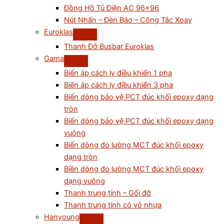
Đồng Hồ Tủ Điện AC 96×96
Nút Nhấn – Đèn Báo – Công Tắc Xoay
Euroklas
Thanh Đỡ Busbar Euroklas
Gama
Biến áp cách ly điều khiển 1 pha
Biến áp cách ly điều khiển 3 pha
Biến dòng bảo vệ PCT đúc khối epoxy dạng
tròn
Biến dòng bảo vệ PCT đúc khối epoxy dạng
vuông
Biến dòng đo lường MCT đúc khối epoxy
dạng tròn
Biền dòng đo lường MCT đúc khối epoxy
dạng vuông
Thanh trung tính – Gối đỡ
Thanh trung tính có vỏ nhựa
Hanyoung