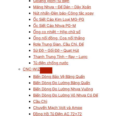
Gioăng (Ron) tủ điện
Máng Nhựa – Đế Dán – Dây Xoắn
Nút nhấn-Đèn báo-Công tắc xoay
Ốc Siết Cáp Kim Loại MG-PG
Ốc Siết Cáp Nhựa PG-M
Ống co nhiệt – Hộp chữ số
Ống nối đồng, Cos nối thẳng
Rơle Trung Gian, Cầu Chì, Đế
Sứ Đỡ – Gối Đỡ – Quạt Hút
Thanh Trung Tính – Ray – Lược
Tủ điện chống nước
CNC-WIZ
Biến Dòng Bảo Vệ Băng Quấn
Biến Dòng Đo Lường Băng Quấn
Biến Dòng Đo Lường Nhựa Vuông
Biến Dòng Đo Lường Vỏ Nhựa Có Đế
Cầu Chì
Chuyển Mạch Volt và Ampe
Đồng Hồ Tủ Điện AC 72×72