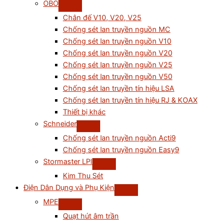
OBO
Chân đế V10, V20, V25
Chống sét lan truyền nguồn MC
Chống sét lan truyền nguồn V10
Chống sét lan truyền nguồn V20
Chống sét lan truyền nguồn V25
Chống sét lan truyền nguồn V50
Chống sét lan truyền tín hiệu LSA
Chống sét lan truyền tín hiệu RJ & KOAX
Thiết bị khác
Schneider
Chống sét lan truyền nguồn Acti9
Chống sét lan truyền nguồn Easy9
Stormaster LPI
Kim Thu Sét
Điện Dân Dụng và Phụ Kiện
MPE
Quạt hút âm trần