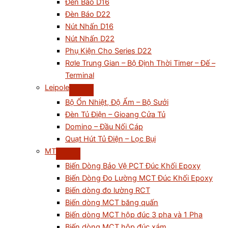
Đèn Báo D16
Đèn Báo D22
Nút Nhấn D16
Nút Nhấn D22
Phụ Kiện Cho Series D22
Rơle Trung Gian – Bộ Định Thời Timer – Đế –
Terminal
Leipole
Bộ Ổn Nhiệt, Độ Ẩm – Bộ Sưởi
Đèn Tủ Điện – Gioang Cửa Tủ
Domino – Đầu Nối Cáp
Quạt Hút Tủ Điện – Lọc Bụi
MT
Biến Dòng Bảo Vệ PCT Đúc Khối Epoxy
Biến Dòng Đo Lường MCT Đúc Khối Epoxy
Biến dòng đo lường RCT
Biến dòng MCT băng quấn
Biến dòng MCT hộp đúc 3 pha và 1 Pha
Biến dòng MCT hộp đúc xám