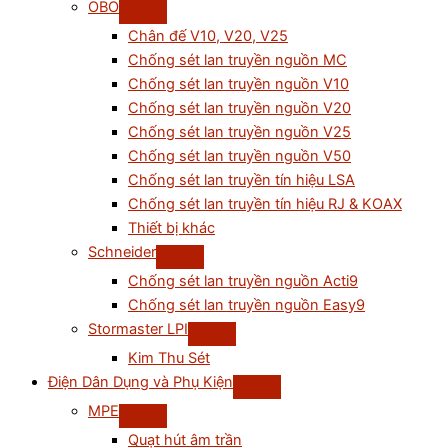
OBO
Chân đế V10, V20, V25
Chống sét lan truyền nguồn MC
Chống sét lan truyền nguồn V10
Chống sét lan truyền nguồn V20
Chống sét lan truyền nguồn V25
Chống sét lan truyền nguồn V50
Chống sét lan truyền tín hiệu LSA
Chống sét lan truyền tín hiệu RJ & KOAX
Thiết bị khác
Schneider
Chống sét lan truyền nguồn Acti9
Chống sét lan truyền nguồn Easy9
Stormaster LPI
Kim Thu Sét
Điện Dân Dụng và Phụ Kiện
MPE
Quạt hút âm trần