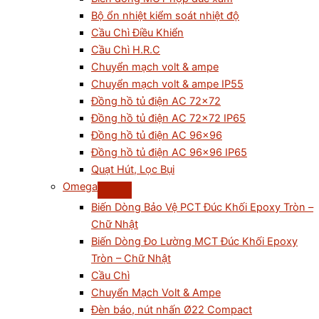
Bộ ổn nhiệt kiểm soát nhiệt độ
Cầu Chì Điều Khiển
Cầu Chì H.R.C
Chuyển mạch volt & ampe
Chuyển mạch volt & ampe IP55
Đồng hồ tủ điện AC 72×72
Đồng hồ tủ điện AC 72×72 IP65
Đồng hồ tủ điện AC 96×96
Đồng hồ tủ điện AC 96×96 IP65
Quạt Hút, Lọc Bụi
Omega
Biến Dòng Bảo Vệ PCT Đúc Khối Epoxy Tròn –
Chữ Nhật
Biến Dòng Đo Lường MCT Đúc Khối Epoxy
Tròn – Chữ Nhật
Cầu Chì
Chuyển Mạch Volt & Ampe
Đèn báo, nút nhấn Ø22 Compact