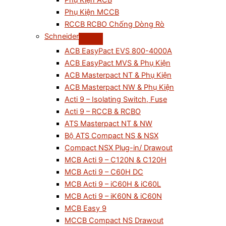
Phụ Kiện ACB
Phụ Kiện MCCB
RCCB RCBO Chống Dòng Rò
Schneider
ACB EasyPact EVS 800-4000A
ACB EasyPact MVS & Phụ Kiện
ACB Masterpact NT & Phụ Kiện
ACB Masterpact NW & Phụ Kiện
Acti 9 – Isolating Switch, Fuse
Acti 9 – RCCB & RCBO
ATS Masterpact NT & NW
Bộ ATS Compact NS & NSX
Compact NSX Plug-in/ Drawout
MCB Acti 9 – C120N & C120H
MCB Acti 9 – C60H DC
MCB Acti 9 – iC60H & iC60L
MCB Acti 9 – iK60N & iC60N
MCB Easy 9
MCCB Compact NS Drawout