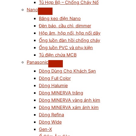
Tủ Hợp Bộ – Chống Cháy Nổ
Nano
Băng keo điện Nano
Đèn báo, cầu chì, dimmer
Hộp âm, hộp nổi, hộp nối dây
Ống luồn đàn hồi chống cháy
Ống luồn PVC và phụ kiện
Tủ điện chứa MCB
Panasonic
Dòng Dùng Cho Khách Sạn
Dòng Full Color
Dòng Halumie
Dòng MINERVA trắng
Dòng MINERVA vàng ánh kim
Dòng MINERVA xám ánh kim
Dòng Refina
Dòng Wide
Gen-X