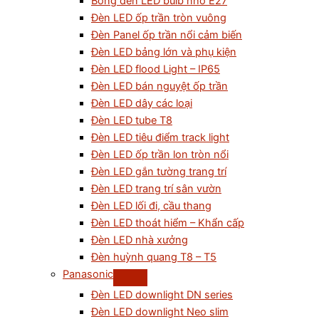
Bóng đèn LED bulb nhỏ E27
Đèn LED ốp trần tròn vuông
Đèn Panel ốp trần nổi cảm biến
Đèn LED bảng lớn và phụ kiện
Đèn LED flood Light – IP65
Đèn LED bán nguyệt ốp trần
Đèn LED dây các loại
Đèn LED tube T8
Đèn LED tiêu điểm track light
Đèn LED ốp trần lon tròn nổi
Đèn LED gắn tường trang trí
Đèn LED trang trí sân vườn
Đèn LED lối đi, cầu thang
Đèn LED thoát hiểm – Khẩn cấp
Đèn LED nhà xưởng
Đèn huỳnh quang T8 – T5
Panasonic
Đèn LED downlight DN series
Đèn LED downlight Neo slim