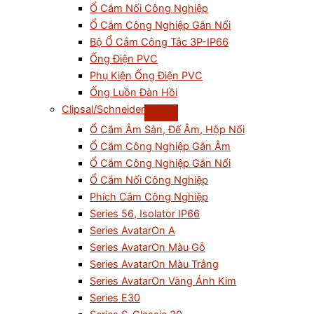
Ổ Cắm Nối Công Nghiệp
Ổ Cắm Công Nghiệp Gắn Nổi
Bộ Ổ Cắm Công Tắc 3P-IP66
Ống Điện PVC
Phụ Kiện Ống Điện PVC
Ống Luồn Đàn Hồi
Clipsal/Schneider
Ổ Cắm Âm Sàn, Đế Âm, Hộp Nổi
Ổ Cắm Công Nghiệp Gắn Âm
Ổ Cắm Công Nghiệp Gắn Nổi
Ổ Cắm Nối Công Nghiệp
Phích Cắm Công Nghiệp
Series 56, Isolator IP66
Series AvatarOn A
Series AvatarOn Màu Gỗ
Series AvatarOn Màu Trắng
Series AvatarOn Vàng Ánh Kim
Series E30