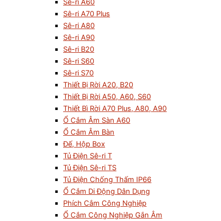
Sê-ri A60
Sê-ri A70 Plus
Sê-ri A80
Sê-ri A90
Sê-ri B20
Sê-ri S60
Sê-ri S70
Thiết Bị Rời A20, B20
Thiết Bị Rời A50, A60, S60
Thiết Bì Rời A70 Plus, A80, A90
Ổ Cắm Âm Sàn A60
Ổ Cắm Âm Bàn
Đế, Hộp Box
Tủ Điện Sê-ri T
Tủ Điện Sê-ri TS
Tủ Điện Chống Thấm IP66
Ổ Cắm Di Động Dân Dụng
Phích Cắm Công Nghiệp
Ổ Cắm Công Nghiệp Gắn Âm