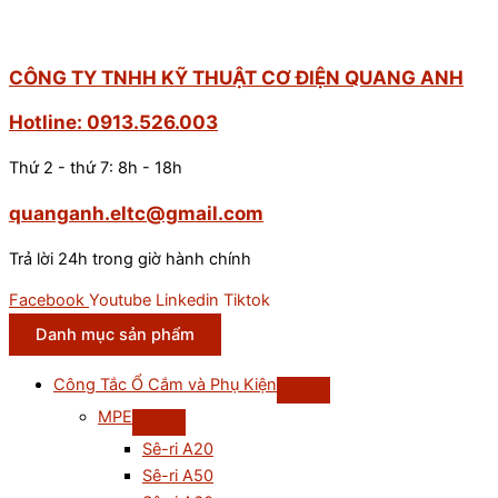
CÔNG TY TNHH KỸ THUẬT CƠ ĐIỆN QUANG ANH
Hotline: 0913.526.003
Thứ 2 - thứ 7: 8h - 18h
quanganh.eltc@gmail.com
Trả lời 24h trong giờ hành chính
Facebook
Youtube
Linkedin
Tiktok
Danh mục sản phẩm
Công Tắc Ổ Cắm và Phụ Kiện
MPE
Sê-ri A20
Sê-ri A50