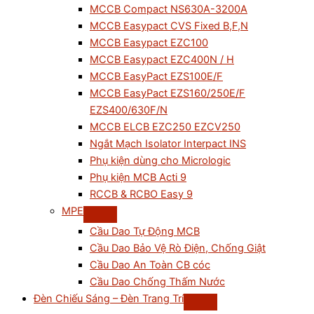
MCCB Compact NS630A-3200A
MCCB Easypact CVS Fixed B,F,N
MCCB Easypact EZC100
MCCB Easypact EZC400N / H
MCCB EasyPact EZS100E/F
MCCB EasyPact EZS160/250E/F
EZS400/630F/N
MCCB ELCB EZC250 EZCV250
Ngắt Mạch Isolator Interpact INS
Phụ kiện dùng cho Micrologic
Phụ kiện MCB Acti 9
RCCB & RCBO Easy 9
MPE
Cầu Dao Tự Động MCB
Cầu Dao Bảo Vệ Rò Điện, Chống Giật
Cầu Dao An Toàn CB cóc
Cầu Dao Chống Thấm Nước
Đèn Chiếu Sáng – Đèn Trang Trí