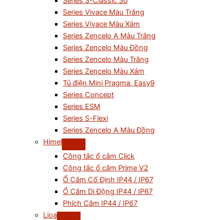
Series S-Classic 30
Series Vivace Màu Trắng
Series Vivace Màu Xám
Series Zencelo A Màu Trắng
Series Zencelo Màu Đồng
Series Zencelo Màu Trắng
Series Zencelo Màu Xám
Tủ điện Mini Pragma, Easy9
Series Concept
Series ESM
Series S-Flexi
Series Zencelo A Màu Đồng
Himel
Công tắc ổ cắm Click
Công tắc ổ cắm Prime V2
Ổ Cắm Cố Định IP44 / IP67
Ổ Cắm Di Động IP44 / IP67
Phích Cắm IP44 / IP67
Lioa