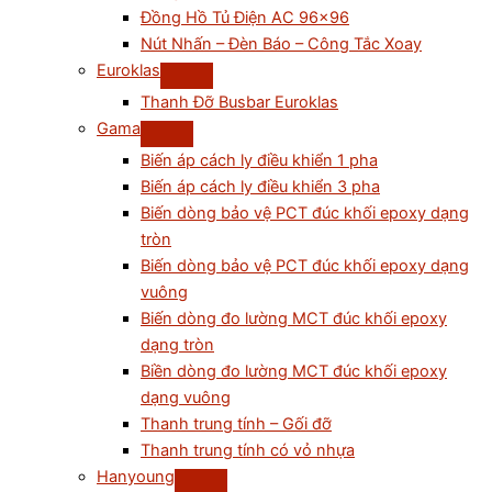
Đồng Hồ Tủ Điện AC 96×96
Nút Nhấn – Đèn Báo – Công Tắc Xoay
Euroklas
Thanh Đỡ Busbar Euroklas
Gama
Biến áp cách ly điều khiển 1 pha
Biến áp cách ly điều khiển 3 pha
Biến dòng bảo vệ PCT đúc khối epoxy dạng
tròn
Biến dòng bảo vệ PCT đúc khối epoxy dạng
vuông
Biến dòng đo lường MCT đúc khối epoxy
dạng tròn
Biền dòng đo lường MCT đúc khối epoxy
dạng vuông
Thanh trung tính – Gối đỡ
Thanh trung tính có vỏ nhựa
Hanyoung