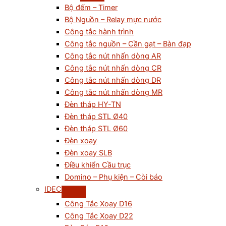
Bộ đếm – Timer
Bộ Nguồn – Relay mực nước
Công tắc hành trình
Công tắc nguồn – Cần gạt – Bàn đạp
Công tắc nút nhấn dòng AR
Công tắc nút nhấn dòng CR
Công tắc nút nhấn dòng DR
Công tắc nút nhấn dòng MR
Đèn tháp HY-TN
Đèn tháp STL Ø40
Đèn tháp STL Ø60
Đèn xoay
Đèn xoay SLB
Điều khiển Cầu trục
Domino – Phụ kiện – Còi báo
IDEC
Công Tắc Xoay D16
Công Tắc Xoay D22