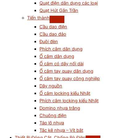
Quạt điện dân dụng các loại
Quạt Hút Gắn Trần
Tiến thành
Cầu dao điện
Cầu dao đảo
Đuôi đèn
Phích cắm dân dụng
Ổ cắm dân dụng
Ổ cắm có dây nối dài
Ổ cắm tay quay dân dụng
Ổ cắm tay quay công nghiệp
Dây nguồn
Ổ cắm locking kiểu Nhật
Phích cắm locking kiểu Nhật
Domino nhựa trắng
Chuông điện
Táp lô nhựa
Tắc kê nhựa – Vít bắt
Thiết Bị Đóng Cắt, Chống Rò Điện