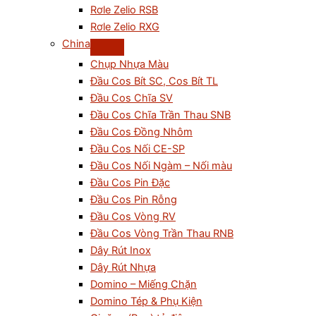
Rơle Zelio RSB
Rơle Zelio RXG
China
Chụp Nhựa Màu
Đầu Cos Bít SC, Cos Bít TL
Đầu Cos Chĩa SV
Đầu Cos Chĩa Trần Thau SNB
Đầu Cos Đồng Nhôm
Đầu Cos Nối CE-SP
Đầu Cos Nối Ngàm – Nối màu
Đầu Cos Pin Đặc
Đầu Cos Pin Rỗng
Đầu Cos Vòng RV
Đầu Cos Vòng Trần Thau RNB
Dây Rút Inox
Dây Rút Nhựa
Domino – Miếng Chặn
Domino Tép & Phụ Kiện