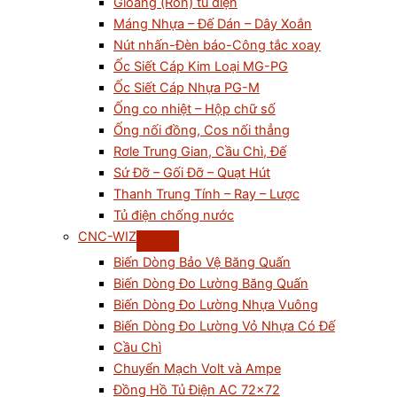
Gioăng (Ron) tủ điện
Máng Nhựa – Đế Dán – Dây Xoắn
Nút nhấn-Đèn báo-Công tắc xoay
Ốc Siết Cáp Kim Loại MG-PG
Ốc Siết Cáp Nhựa PG-M
Ống co nhiệt – Hộp chữ số
Ống nối đồng, Cos nối thẳng
Rơle Trung Gian, Cầu Chì, Đế
Sứ Đỡ – Gối Đỡ – Quạt Hút
Thanh Trung Tính – Ray – Lược
Tủ điện chống nước
CNC-WIZ
Biến Dòng Bảo Vệ Băng Quấn
Biến Dòng Đo Lường Băng Quấn
Biến Dòng Đo Lường Nhựa Vuông
Biến Dòng Đo Lường Vỏ Nhựa Có Đế
Cầu Chì
Chuyển Mạch Volt và Ampe
Đồng Hồ Tủ Điện AC 72×72