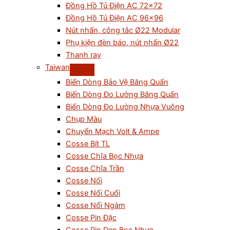
Đồng Hồ Tủ Điện AC 72×72
Đồng Hồ Tủ Điện AC 96×96
Nút nhấn, công tắc Ø22 Modular
Phụ kiện đèn báo, nút nhấn Ø22
Thanh ray
Taiwan
Biến Dòng Bảo Vệ Băng Quấn
Biến Dòng Đo Lường Băng Quấn
Biến Dòng Đo Lường Nhựa Vuông
Chụp Màu
Chuyển Mạch Volt & Ampe
Cosse Bít TL
Cosse Chĩa Bọc Nhựa
Cosse Chĩa Trần
Cosse Nối
Cosse Nối Cuối
Cosse Nối Ngàm
Cosse Pin Đặc