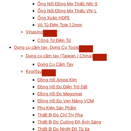
Ống Nối Đồng Mạ Thiếc NN-S
Ống Nối Đồng Mạ Thiếc VN-L
Ống Xoắn HDPE
Vỏ Tủ Điện Tole 1.2mm
Vinasino
Công Tơ Điện Tử
Dụng cụ cầm tay, Dụng Cụ Tools
Dụng cụ cầm tay (Taiwan / China)
Dụng Cụ Cầm Tay
Kyoritsu
Đồng Hồ Ampe Kìm
Đồng Hồ Đo Điện Trở Đất
Đồng Hồ Đo Megomet
Đồng Hồ Đo Vạn Năng VOM
Phụ Kiện Sản Phẩm
Thiết Bị Đo Chỉ Thị Pha
Thiết Bị Đo Cường Độ Ánh Sáng
Thiết Bị Đo Nhiệt Độ Từ Xa