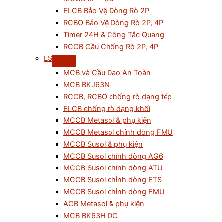
ELCB Bảo Vệ Dòng Rò 2P
RCBO Bảo Vệ Dòng Rò 2P, 4P
Timer 24H & Công Tắc Quang
RCCB Cầu Chống Rò 2P, 4P
LS
MCB và Cầu Dao An Toàn
MCB BKJ63N
RCCB, RCBO chống rò dạng tép
ELCB chống rò dạng khối
MCCB Metasol & phụ kiện
MCCB Metasol chỉnh dòng FMU
MCCB Susol & phụ kiện
MCCB Susol chỉnh dòng AG6
MCCB Susol chỉnh dòng ATU
MCCB Susol chỉnh dòng ETS
MCCB Susol chỉnh dòng FMU
ACB Metasol & phụ kiện
MCB BK63H DC