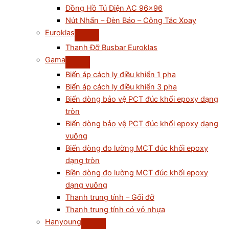
Đồng Hồ Tủ Điện AC 96×96
Nút Nhấn – Đèn Báo – Công Tắc Xoay
Euroklas
Thanh Đỡ Busbar Euroklas
Gama
Biến áp cách ly điều khiển 1 pha
Biến áp cách ly điều khiển 3 pha
Biến dòng bảo vệ PCT đúc khối epoxy dạng
tròn
Biến dòng bảo vệ PCT đúc khối epoxy dạng
vuông
Biến dòng đo lường MCT đúc khối epoxy
dạng tròn
Biền dòng đo lường MCT đúc khối epoxy
dạng vuông
Thanh trung tính – Gối đỡ
Thanh trung tính có vỏ nhựa
Hanyoung