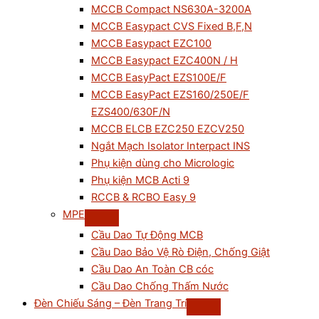
MCCB Compact NS630A-3200A
MCCB Easypact CVS Fixed B,F,N
MCCB Easypact EZC100
MCCB Easypact EZC400N / H
MCCB EasyPact EZS100E/F
MCCB EasyPact EZS160/250E/F
EZS400/630F/N
MCCB ELCB EZC250 EZCV250
Ngắt Mạch Isolator Interpact INS
Phụ kiện dùng cho Micrologic
Phụ kiện MCB Acti 9
RCCB & RCBO Easy 9
MPE
Cầu Dao Tự Động MCB
Cầu Dao Bảo Vệ Rò Điện, Chống Giật
Cầu Dao An Toàn CB cóc
Cầu Dao Chống Thấm Nước
Đèn Chiếu Sáng – Đèn Trang Trí