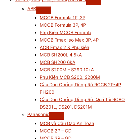
ABB
MCCB Formula 1P, 2P
MCCB Formula 3P, 4P
Phụ Kiện MCCB Formula
MCCB Tmax Iso Max 3P, 4P
ACB Emax 2 & Phụ kiện
MCB SH200L 4.5kA
MCB SH200 6kA
MCB S200M – S290 10kA
Phụ Kiện MCB S200, S200M
Cầu Dao Chống Dòng Rò RCCB 2P-4P
FH200
Cầu Dao Chống Dòng Rò, Quá Tải RCBO
DS201L, DS201, DS201M
Panasonic
MCB và Cầu Dao An Toàn
MCCB 2P – GD
MCCB 3P – GD