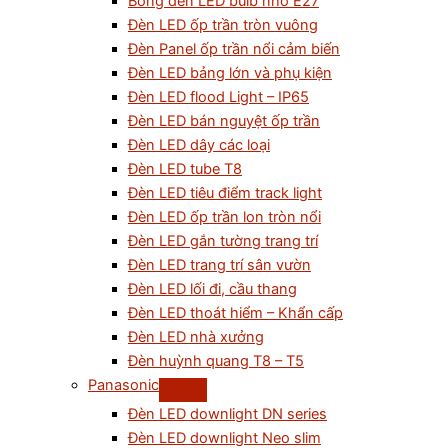
Bóng đèn LED bulb nhỏ E27
Đèn LED ốp trần tròn vuông
Đèn Panel ốp trần nổi cảm biến
Đèn LED bảng lớn và phụ kiện
Đèn LED flood Light – IP65
Đèn LED bán nguyệt ốp trần
Đèn LED dây các loại
Đèn LED tube T8
Đèn LED tiêu điểm track light
Đèn LED ốp trần lon tròn nổi
Đèn LED gắn tường trang trí
Đèn LED trang trí sân vườn
Đèn LED lối đi, cầu thang
Đèn LED thoát hiểm – Khẩn cấp
Đèn LED nhà xưởng
Đèn huỳnh quang T8 – T5
Panasonic
Đèn LED downlight DN series
Đèn LED downlight Neo slim