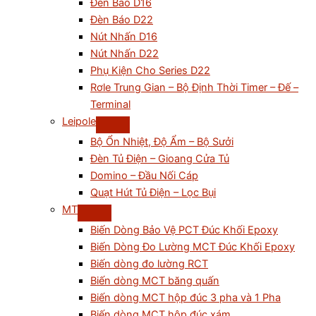
Đèn Báo D16
Đèn Báo D22
Nút Nhấn D16
Nút Nhấn D22
Phụ Kiện Cho Series D22
Rơle Trung Gian – Bộ Định Thời Timer – Đế –
Terminal
Leipole
Bộ Ổn Nhiệt, Độ Ẩm – Bộ Sưởi
Đèn Tủ Điện – Gioang Cửa Tủ
Domino – Đầu Nối Cáp
Quạt Hút Tủ Điện – Lọc Bụi
MT
Biến Dòng Bảo Vệ PCT Đúc Khối Epoxy
Biến Dòng Đo Lường MCT Đúc Khối Epoxy
Biến dòng đo lường RCT
Biến dòng MCT băng quấn
Biến dòng MCT hộp đúc 3 pha và 1 Pha
Biến dòng MCT hộp đúc xám