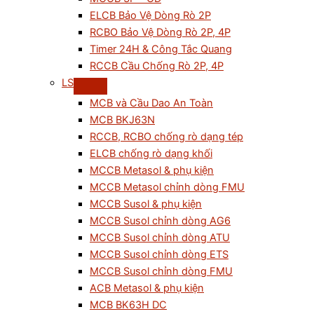
ELCB Bảo Vệ Dòng Rò 2P
RCBO Bảo Vệ Dòng Rò 2P, 4P
Timer 24H & Công Tắc Quang
RCCB Cầu Chống Rò 2P, 4P
LS
MCB và Cầu Dao An Toàn
MCB BKJ63N
RCCB, RCBO chống rò dạng tép
ELCB chống rò dạng khối
MCCB Metasol & phụ kiện
MCCB Metasol chỉnh dòng FMU
MCCB Susol & phụ kiện
MCCB Susol chỉnh dòng AG6
MCCB Susol chỉnh dòng ATU
MCCB Susol chỉnh dòng ETS
MCCB Susol chỉnh dòng FMU
ACB Metasol & phụ kiện
MCB BK63H DC