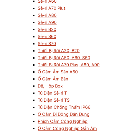
Sê-ri A60
Sê-ri A70 Plus
Sê-ri A80
Sê-ri A90
Sê-ri B20
Sê-ri S60
Sê-ri S70
Thiết Bị Rời A20, B20
Thiết Bị Rời A50, A60, S60
Thiết Bì Rời A70 Plus, A80, A90
Ổ Cắm Âm Sàn A60
Ổ Cắm Âm Bàn
Đế, Hộp Box
Tủ Điện Sê-ri T
Tủ Điện Sê-ri TS
Tủ Điện Chống Thấm IP66
Ổ Cắm Di Động Dân Dụng
Phích Cắm Công Nghiệp
Ổ Cắm Công Nghiệp Gắn Âm