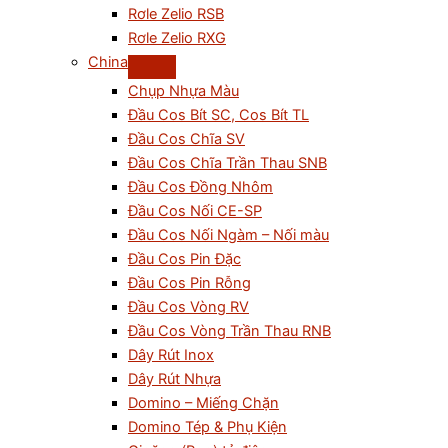
Rơle Zelio RSB
Rơle Zelio RXG
China
Chụp Nhựa Màu
Đầu Cos Bít SC, Cos Bít TL
Đầu Cos Chĩa SV
Đầu Cos Chĩa Trần Thau SNB
Đầu Cos Đồng Nhôm
Đầu Cos Nối CE-SP
Đầu Cos Nối Ngàm – Nối màu
Đầu Cos Pin Đặc
Đầu Cos Pin Rỗng
Đầu Cos Vòng RV
Đầu Cos Vòng Trần Thau RNB
Dây Rút Inox
Dây Rút Nhựa
Domino – Miếng Chặn
Domino Tép & Phụ Kiện