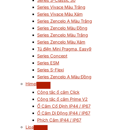
Series S-Classic 30
Series Vivace Màu Trắng
Series Vivace Màu Xám
Series Zencelo A Màu Trắng
Series Zencelo Màu Đồng
Series Zencelo Màu Trắng
Series Zencelo Màu Xám
Tủ điện Mini Pragma, Easy9
Series Concept
Series ESM
Series S-Flexi
Series Zencelo A Màu Đồng
Himel
Công tắc ổ cắm Click
Công tắc ổ cắm Prime V2
Ổ Cắm Cố Định IP44 / IP67
Ổ Cắm Di Động IP44 / IP67
Phích Cắm IP44 / IP67
Lioa