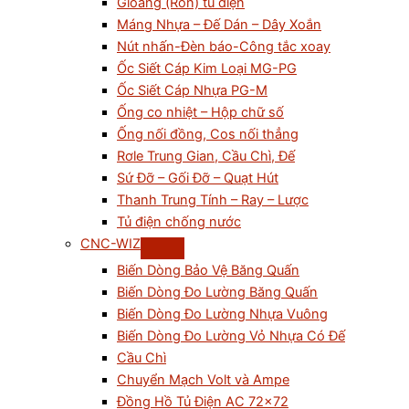
Gioăng (Ron) tủ điện
Máng Nhựa – Đế Dán – Dây Xoắn
Nút nhấn-Đèn báo-Công tắc xoay
Ốc Siết Cáp Kim Loại MG-PG
Ốc Siết Cáp Nhựa PG-M
Ống co nhiệt – Hộp chữ số
Ống nối đồng, Cos nối thẳng
Rơle Trung Gian, Cầu Chì, Đế
Sứ Đỡ – Gối Đỡ – Quạt Hút
Thanh Trung Tính – Ray – Lược
Tủ điện chống nước
CNC-WIZ
Biến Dòng Bảo Vệ Băng Quấn
Biến Dòng Đo Lường Băng Quấn
Biến Dòng Đo Lường Nhựa Vuông
Biến Dòng Đo Lường Vỏ Nhựa Có Đế
Cầu Chì
Chuyển Mạch Volt và Ampe
Đồng Hồ Tủ Điện AC 72×72