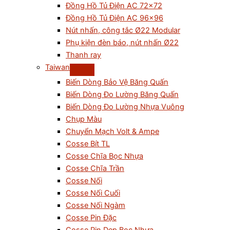
Đồng Hồ Tủ Điện AC 72×72
Đồng Hồ Tủ Điện AC 96×96
Nút nhấn, công tắc Ø22 Modular
Phụ kiện đèn báo, nút nhấn Ø22
Thanh ray
Taiwan
Biến Dòng Bảo Vệ Băng Quấn
Biến Dòng Đo Lường Băng Quấn
Biến Dòng Đo Lường Nhựa Vuông
Chụp Màu
Chuyển Mạch Volt & Ampe
Cosse Bít TL
Cosse Chĩa Bọc Nhựa
Cosse Chĩa Trần
Cosse Nối
Cosse Nối Cuối
Cosse Nối Ngàm
Cosse Pin Đặc