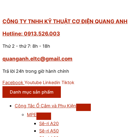
CÔNG TY TNHH KỸ THUẬT CƠ ĐIỆN QUANG ANH
Hotline: 0913.526.003
Thứ 2 - thứ 7: 8h - 18h
quanganh.eltc@gmail.com
Trả lời 24h trong giờ hành chính
Facebook
Youtube
Linkedin
Tiktok
Danh mục sản phẩm
Công Tắc Ổ Cắm và Phụ Kiện
MPE
Sê-ri A20
Sê-ri A50