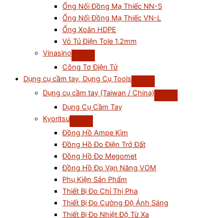
Ống Nối Đồng Mạ Thiếc NN-S
Ống Nối Đồng Mạ Thiếc VN-L
Ống Xoắn HDPE
Vỏ Tủ Điện Tole 1.2mm
Vinasino
Công Tơ Điện Tử
Dụng cụ cầm tay, Dụng Cụ Tools
Dụng cụ cầm tay (Taiwan / China)
Dụng Cụ Cầm Tay
Kyoritsu
Đồng Hồ Ampe Kìm
Đồng Hồ Đo Điện Trở Đất
Đồng Hồ Đo Megomet
Đồng Hồ Đo Vạn Năng VOM
Phụ Kiện Sản Phẩm
Thiết Bị Đo Chỉ Thị Pha
Thiết Bị Đo Cường Độ Ánh Sáng
Thiết Bị Đo Nhiệt Độ Từ Xa