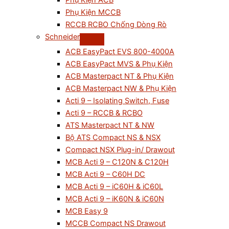
Phụ Kiện ACB
Phụ Kiện MCCB
RCCB RCBO Chống Dòng Rò
Schneider
ACB EasyPact EVS 800-4000A
ACB EasyPact MVS & Phụ Kiện
ACB Masterpact NT & Phụ Kiện
ACB Masterpact NW & Phụ Kiện
Acti 9 – Isolating Switch, Fuse
Acti 9 – RCCB & RCBO
ATS Masterpact NT & NW
Bộ ATS Compact NS & NSX
Compact NSX Plug-in/ Drawout
MCB Acti 9 – C120N & C120H
MCB Acti 9 – C60H DC
MCB Acti 9 – iC60H & iC60L
MCB Acti 9 – iK60N & iC60N
MCB Easy 9
MCCB Compact NS Drawout