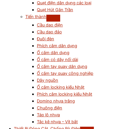
Quạt điện dân dụng các loại
Quạt Hút Gắn Trần
Tiến thành
Cầu dao điện
Cầu dao đảo
Đuôi đèn
Phích cắm dân dụng
Ổ cắm dân dụng
Ổ cắm có dây nối dài
Ổ cắm tay quay dân dụng
Ổ cắm tay quay công nghiệp
Dây nguồn
Ổ cắm locking kiểu Nhật
Phích cắm locking kiểu Nhật
Domino nhựa trắng
Chuông điện
Táp lô nhựa
Tắc kê nhựa – Vít bắt
Thiết Bị Đóng Cắt, Chống Rò Điện