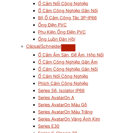
Ổ Cắm Nối Công Nghiệp
Ổ Cắm Công Nghiệp Gắn Nổi
Bộ Ổ Cắm Công Tắc 3P-IP66
Ống Điện PVC
Phụ Kiện Ống Điện PVC
Ống Luồn Đàn Hồi
Clipsal/Schneider
Ổ Cắm Âm Sàn, Đế Âm, Hộp Nổi
Ổ Cắm Công Nghiệp Gắn Âm
Ổ Cắm Công Nghiệp Gắn Nổi
Ổ Cắm Nối Công Nghiệp
Phích Cắm Công Nghiệp
Series 56, Isolator IP66
Series AvatarOn A
Series AvatarOn Màu Gỗ
Series AvatarOn Màu Trắng
Series AvatarOn Vàng Ánh Kim
Series E30