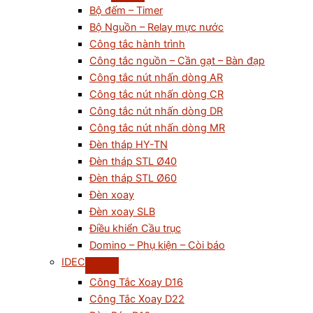
Bộ đếm – Timer
Bộ Nguồn – Relay mực nước
Công tắc hành trình
Công tắc nguồn – Cần gạt – Bàn đạp
Công tắc nút nhấn dòng AR
Công tắc nút nhấn dòng CR
Công tắc nút nhấn dòng DR
Công tắc nút nhấn dòng MR
Đèn tháp HY-TN
Đèn tháp STL Ø40
Đèn tháp STL Ø60
Đèn xoay
Đèn xoay SLB
Điều khiển Cầu trục
Domino – Phụ kiện – Còi báo
IDEC
Công Tắc Xoay D16
Công Tắc Xoay D22