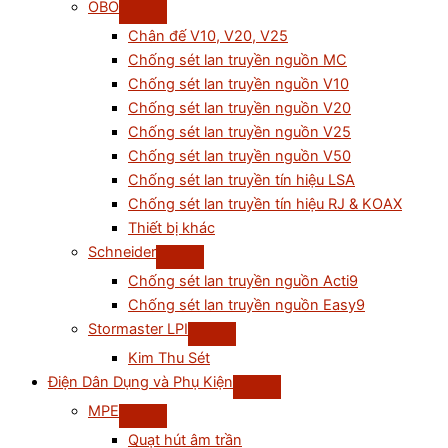
OBO
Chân đế V10, V20, V25
Chống sét lan truyền nguồn MC
Chống sét lan truyền nguồn V10
Chống sét lan truyền nguồn V20
Chống sét lan truyền nguồn V25
Chống sét lan truyền nguồn V50
Chống sét lan truyền tín hiệu LSA
Chống sét lan truyền tín hiệu RJ & KOAX
Thiết bị khác
Schneider
Chống sét lan truyền nguồn Acti9
Chống sét lan truyền nguồn Easy9
Stormaster LPI
Kim Thu Sét
Điện Dân Dụng và Phụ Kiện
MPE
Quạt hút âm trần