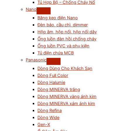
Tủ Hợp Bộ – Chống Cháy Nổ
Nano
Băng keo điện Nano
Đèn báo, cầu chì, dimmer
Hộp âm, hộp nổi, hộp nối dây
Ống luồn đàn hồi chống cháy
Ống luồn PVC và phụ kiện
Tủ điện chứa MCB
Panasonic
Dòng Dùng Cho Khách Sạn
Dòng Full Color
Dòng Halumie
Dòng MINERVA trắng
Dòng MINERVA vàng ánh kim
Dòng MINERVA xám ánh kim
Dòng Refina
Dòng Wide
Gen-X