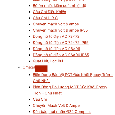
Bộ ổn nhiệt kiểm soát nhiệt độ
Cầu Chì Điều Khiển
Cầu Chì H.R.C
Chuyển mạch volt & ampe
Chuyển mạch volt & ampe IP55
Đồng hồ tủ điện AC 72×72
Đồng hồ tủ điện AC 72×72 IP65
Đồng hồ tủ điện AC 96×96
Đồng hồ tủ điện AC 96×96 IP65
Quạt Hút, Lọc Bụi
Omega
Biến Dòng Bảo Vệ PCT Đúc Khối Epoxy Tròn –
Chữ Nhật
Biến Dòng Đo Lường MCT Đúc Khối Epoxy
Tròn – Chữ Nhật
Cầu Chì
Chuyển Mạch Volt & Ampe
Đèn báo, nút nhấn Ø22 Compact