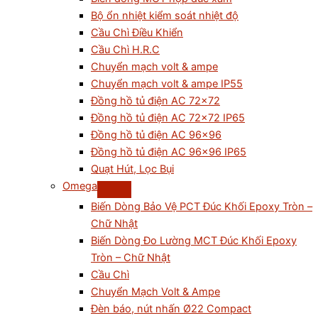
Bộ ổn nhiệt kiểm soát nhiệt độ
Cầu Chì Điều Khiển
Cầu Chì H.R.C
Chuyển mạch volt & ampe
Chuyển mạch volt & ampe IP55
Đồng hồ tủ điện AC 72×72
Đồng hồ tủ điện AC 72×72 IP65
Đồng hồ tủ điện AC 96×96
Đồng hồ tủ điện AC 96×96 IP65
Quạt Hút, Lọc Bụi
Omega
Biến Dòng Bảo Vệ PCT Đúc Khối Epoxy Tròn –
Chữ Nhật
Biến Dòng Đo Lường MCT Đúc Khối Epoxy
Tròn – Chữ Nhật
Cầu Chì
Chuyển Mạch Volt & Ampe
Đèn báo, nút nhấn Ø22 Compact