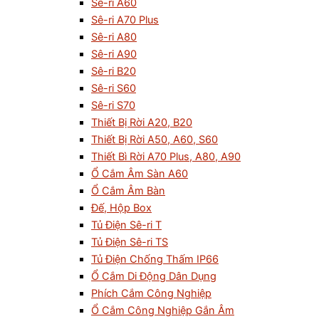
Sê-ri A60
Sê-ri A70 Plus
Sê-ri A80
Sê-ri A90
Sê-ri B20
Sê-ri S60
Sê-ri S70
Thiết Bị Rời A20, B20
Thiết Bị Rời A50, A60, S60
Thiết Bì Rời A70 Plus, A80, A90
Ổ Cắm Âm Sàn A60
Ổ Cắm Âm Bàn
Đế, Hộp Box
Tủ Điện Sê-ri T
Tủ Điện Sê-ri TS
Tủ Điện Chống Thấm IP66
Ổ Cắm Di Động Dân Dụng
Phích Cắm Công Nghiệp
Ổ Cắm Công Nghiệp Gắn Âm