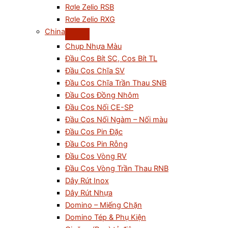
Rơle Zelio RSB
Rơle Zelio RXG
China
Chụp Nhựa Màu
Đầu Cos Bít SC, Cos Bít TL
Đầu Cos Chĩa SV
Đầu Cos Chĩa Trần Thau SNB
Đầu Cos Đồng Nhôm
Đầu Cos Nối CE-SP
Đầu Cos Nối Ngàm – Nối màu
Đầu Cos Pin Đặc
Đầu Cos Pin Rỗng
Đầu Cos Vòng RV
Đầu Cos Vòng Trần Thau RNB
Dây Rút Inox
Dây Rút Nhựa
Domino – Miếng Chặn
Domino Tép & Phụ Kiện