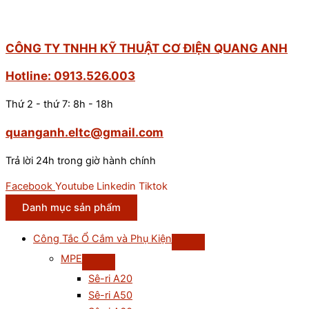
CÔNG TY TNHH KỸ THUẬT CƠ ĐIỆN QUANG ANH
Hotline: 0913.526.003
Thứ 2 - thứ 7: 8h - 18h
quanganh.eltc@gmail.com
Trả lời 24h trong giờ hành chính
Facebook
Youtube
Linkedin
Tiktok
Danh mục sản phẩm
Công Tắc Ổ Cắm và Phụ Kiện
MPE
Sê-ri A20
Sê-ri A50