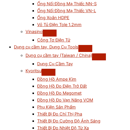
Ống Nối Đồng Mạ Thiếc NN-S
Ống Nối Đồng Mạ Thiếc VN-L
Ống Xoắn HDPE
Vỏ Tủ Điện Tole 1.2mm
Vinasino
Công Tơ Điện Tử
Dụng cụ cầm tay, Dụng Cụ Tools
Dụng cụ cầm tay (Taiwan / China)
Dụng Cụ Cầm Tay
Kyoritsu
Đồng Hồ Ampe Kìm
Đồng Hồ Đo Điện Trở Đất
Đồng Hồ Đo Megomet
Đồng Hồ Đo Vạn Năng VOM
Phụ Kiện Sản Phẩm
Thiết Bị Đo Chỉ Thị Pha
Thiết Bị Đo Cường Độ Ánh Sáng
Thiết Bị Đo Nhiệt Độ Từ Xa