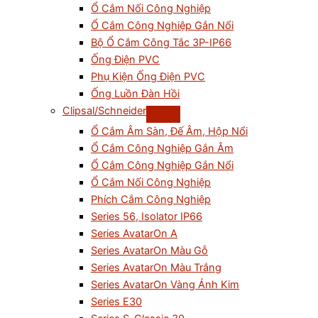
Ổ Cắm Nối Công Nghiệp
Ổ Cắm Công Nghiệp Gắn Nổi
Bộ Ổ Cắm Công Tắc 3P-IP66
Ống Điện PVC
Phụ Kiện Ống Điện PVC
Ống Luồn Đàn Hồi
Clipsal/Schneider
Ổ Cắm Âm Sàn, Đế Âm, Hộp Nổi
Ổ Cắm Công Nghiệp Gắn Âm
Ổ Cắm Công Nghiệp Gắn Nổi
Ổ Cắm Nối Công Nghiệp
Phích Cắm Công Nghiệp
Series 56, Isolator IP66
Series AvatarOn A
Series AvatarOn Màu Gỗ
Series AvatarOn Màu Trắng
Series AvatarOn Vàng Ánh Kim
Series E30