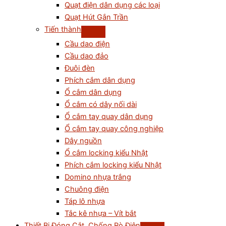
Quạt điện dân dụng các loại
Quạt Hút Gắn Trần
Tiến thành
Cầu dao điện
Cầu dao đảo
Đuôi đèn
Phích cắm dân dụng
Ổ cắm dân dụng
Ổ cắm có dây nối dài
Ổ cắm tay quay dân dụng
Ổ cắm tay quay công nghiệp
Dây nguồn
Ổ cắm locking kiểu Nhật
Phích cắm locking kiểu Nhật
Domino nhựa trắng
Chuông điện
Táp lô nhựa
Tắc kê nhựa – Vít bắt
Thiết Bị Đóng Cắt, Chống Rò Điện