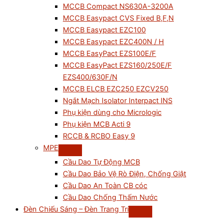
MCCB Compact NS630A-3200A
MCCB Easypact CVS Fixed B,F,N
MCCB Easypact EZC100
MCCB Easypact EZC400N / H
MCCB EasyPact EZS100E/F
MCCB EasyPact EZS160/250E/F
EZS400/630F/N
MCCB ELCB EZC250 EZCV250
Ngắt Mạch Isolator Interpact INS
Phụ kiện dùng cho Micrologic
Phụ kiện MCB Acti 9
RCCB & RCBO Easy 9
MPE
Cầu Dao Tự Động MCB
Cầu Dao Bảo Vệ Rò Điện, Chống Giật
Cầu Dao An Toàn CB cóc
Cầu Dao Chống Thấm Nước
Đèn Chiếu Sáng – Đèn Trang Trí