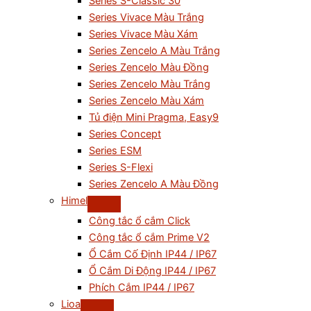
Series S-Classic 30
Series Vivace Màu Trắng
Series Vivace Màu Xám
Series Zencelo A Màu Trắng
Series Zencelo Màu Đồng
Series Zencelo Màu Trắng
Series Zencelo Màu Xám
Tủ điện Mini Pragma, Easy9
Series Concept
Series ESM
Series S-Flexi
Series Zencelo A Màu Đồng
Himel
Công tắc ổ cắm Click
Công tắc ổ cắm Prime V2
Ổ Cắm Cố Định IP44 / IP67
Ổ Cắm Di Động IP44 / IP67
Phích Cắm IP44 / IP67
Lioa