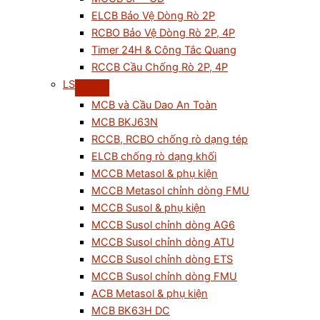
ELCB Bảo Vệ Dòng Rò 2P
RCBO Bảo Vệ Dòng Rò 2P, 4P
Timer 24H & Công Tắc Quang
RCCB Cầu Chống Rò 2P, 4P
LS
MCB và Cầu Dao An Toàn
MCB BKJ63N
RCCB, RCBO chống rò dạng tép
ELCB chống rò dạng khối
MCCB Metasol & phụ kiện
MCCB Metasol chỉnh dòng FMU
MCCB Susol & phụ kiện
MCCB Susol chỉnh dòng AG6
MCCB Susol chỉnh dòng ATU
MCCB Susol chỉnh dòng ETS
MCCB Susol chỉnh dòng FMU
ACB Metasol & phụ kiện
MCB BK63H DC