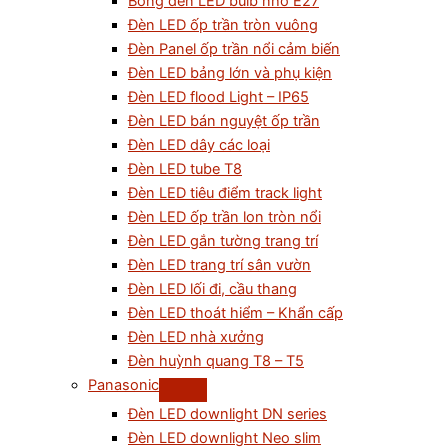
Bóng đèn LED bulb nhỏ E27
Đèn LED ốp trần tròn vuông
Đèn Panel ốp trần nổi cảm biến
Đèn LED bảng lớn và phụ kiện
Đèn LED flood Light – IP65
Đèn LED bán nguyệt ốp trần
Đèn LED dây các loại
Đèn LED tube T8
Đèn LED tiêu điểm track light
Đèn LED ốp trần lon tròn nổi
Đèn LED gắn tường trang trí
Đèn LED trang trí sân vườn
Đèn LED lối đi, cầu thang
Đèn LED thoát hiểm – Khẩn cấp
Đèn LED nhà xưởng
Đèn huỳnh quang T8 – T5
Panasonic
Đèn LED downlight DN series
Đèn LED downlight Neo slim