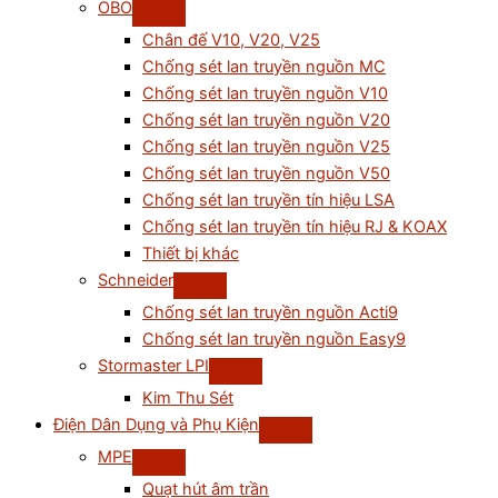
OBO
Chân đế V10, V20, V25
Chống sét lan truyền nguồn MC
Chống sét lan truyền nguồn V10
Chống sét lan truyền nguồn V20
Chống sét lan truyền nguồn V25
Chống sét lan truyền nguồn V50
Chống sét lan truyền tín hiệu LSA
Chống sét lan truyền tín hiệu RJ & KOAX
Thiết bị khác
Schneider
Chống sét lan truyền nguồn Acti9
Chống sét lan truyền nguồn Easy9
Stormaster LPI
Kim Thu Sét
Điện Dân Dụng và Phụ Kiện
MPE
Quạt hút âm trần