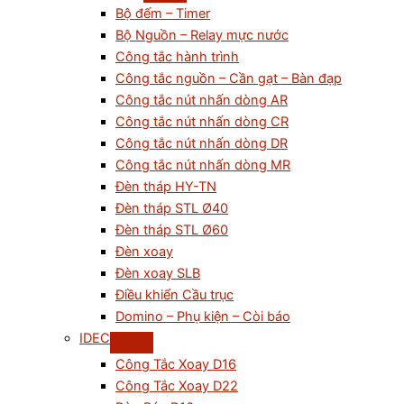
Bộ đếm – Timer
Bộ Nguồn – Relay mực nước
Công tắc hành trình
Công tắc nguồn – Cần gạt – Bàn đạp
Công tắc nút nhấn dòng AR
Công tắc nút nhấn dòng CR
Công tắc nút nhấn dòng DR
Công tắc nút nhấn dòng MR
Đèn tháp HY-TN
Đèn tháp STL Ø40
Đèn tháp STL Ø60
Đèn xoay
Đèn xoay SLB
Điều khiển Cầu trục
Domino – Phụ kiện – Còi báo
IDEC
Công Tắc Xoay D16
Công Tắc Xoay D22