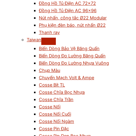
Đồng Hồ Tủ Điện AC 72×72
Đồng Hồ Tủ Điện AC 96×96
Nút nhấn, công tắc Ø22 Modular
Phụ kiện đèn báo, nút nhấn Ø22
Thanh ray
Taiwan
Biến Dòng Bảo Vệ Băng Quấn
Biến Dòng Đo Lường Băng Quấn
Biến Dòng Đo Lường Nhựa Vuông
Chụp Màu
Chuyển Mạch Volt & Ampe
Cosse Bít TL
Cosse Chĩa Bọc Nhựa
Cosse Chĩa Trần
Cosse Nối
Cosse Nối Cuối
Cosse Nối Ngàm
Cosse Pin Đặc