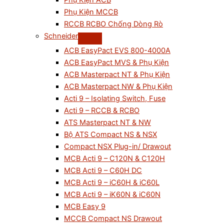
Phụ Kiện ACB
Phụ Kiện MCCB
RCCB RCBO Chống Dòng Rò
Schneider
ACB EasyPact EVS 800-4000A
ACB EasyPact MVS & Phụ Kiện
ACB Masterpact NT & Phụ Kiện
ACB Masterpact NW & Phụ Kiện
Acti 9 – Isolating Switch, Fuse
Acti 9 – RCCB & RCBO
ATS Masterpact NT & NW
Bộ ATS Compact NS & NSX
Compact NSX Plug-in/ Drawout
MCB Acti 9 – C120N & C120H
MCB Acti 9 – C60H DC
MCB Acti 9 – iC60H & iC60L
MCB Acti 9 – iK60N & iC60N
MCB Easy 9
MCCB Compact NS Drawout