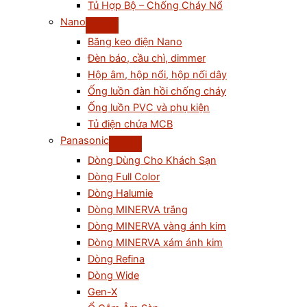
Tủ Hợp Bộ – Chống Cháy Nổ
Nano
Băng keo điện Nano
Đèn báo, cầu chì, dimmer
Hộp âm, hộp nổi, hộp nối dây
Ống luồn đàn hồi chống cháy
Ống luồn PVC và phụ kiện
Tủ điện chứa MCB
Panasonic
Dòng Dùng Cho Khách Sạn
Dòng Full Color
Dòng Halumie
Dòng MINERVA trắng
Dòng MINERVA vàng ánh kim
Dòng MINERVA xám ánh kim
Dòng Refina
Dòng Wide
Gen-X