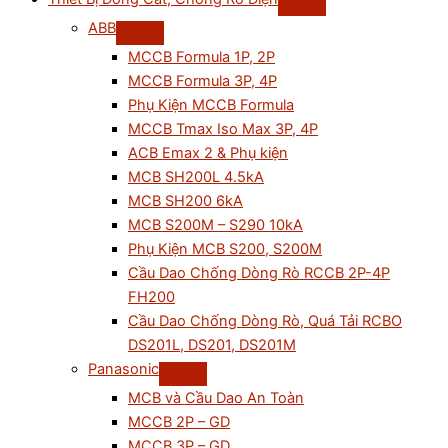
ABB
MCCB Formula 1P, 2P
MCCB Formula 3P, 4P
Phụ Kiện MCCB Formula
MCCB Tmax Iso Max 3P, 4P
ACB Emax 2 & Phụ kiện
MCB SH200L 4.5kA
MCB SH200 6kA
MCB S200M – S290 10kA
Phụ Kiện MCB S200, S200M
Cầu Dao Chống Dòng Rò RCCB 2P-4P
FH200
Cầu Dao Chống Dòng Rò, Quá Tải RCBO
DS201L, DS201, DS201M
Panasonic
MCB và Cầu Dao An Toàn
MCCB 2P – GD
MCCB 3P – GD