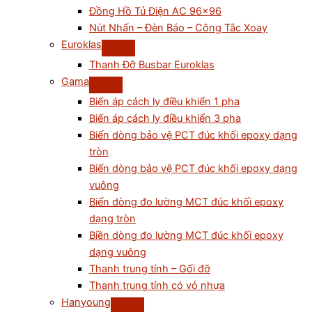
Đồng Hồ Tủ Điện AC 96×96
Nút Nhấn – Đèn Báo – Công Tắc Xoay
Euroklas
Thanh Đỡ Busbar Euroklas
Gama
Biến áp cách ly điều khiển 1 pha
Biến áp cách ly điều khiển 3 pha
Biến dòng bảo vệ PCT đúc khối epoxy dạng
tròn
Biến dòng bảo vệ PCT đúc khối epoxy dạng
vuông
Biến dòng đo lường MCT đúc khối epoxy
dạng tròn
Biền dòng đo lường MCT đúc khối epoxy
dạng vuông
Thanh trung tính – Gối đỡ
Thanh trung tính có vỏ nhựa
Hanyoung