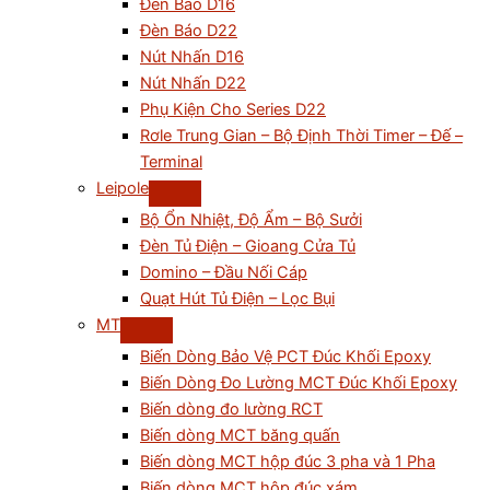
Đèn Báo D16
Đèn Báo D22
Nút Nhấn D16
Nút Nhấn D22
Phụ Kiện Cho Series D22
Rơle Trung Gian – Bộ Định Thời Timer – Đế –
Terminal
Leipole
Bộ Ổn Nhiệt, Độ Ẩm – Bộ Sưởi
Đèn Tủ Điện – Gioang Cửa Tủ
Domino – Đầu Nối Cáp
Quạt Hút Tủ Điện – Lọc Bụi
MT
Biến Dòng Bảo Vệ PCT Đúc Khối Epoxy
Biến Dòng Đo Lường MCT Đúc Khối Epoxy
Biến dòng đo lường RCT
Biến dòng MCT băng quấn
Biến dòng MCT hộp đúc 3 pha và 1 Pha
Biến dòng MCT hộp đúc xám