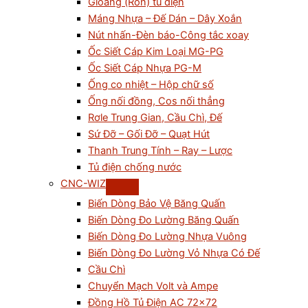
Gioăng (Ron) tủ điện
Máng Nhựa – Đế Dán – Dây Xoắn
Nút nhấn-Đèn báo-Công tắc xoay
Ốc Siết Cáp Kim Loại MG-PG
Ốc Siết Cáp Nhựa PG-M
Ống co nhiệt – Hộp chữ số
Ống nối đồng, Cos nối thẳng
Rơle Trung Gian, Cầu Chì, Đế
Sứ Đỡ – Gối Đỡ – Quạt Hút
Thanh Trung Tính – Ray – Lược
Tủ điện chống nước
CNC-WIZ
Biến Dòng Bảo Vệ Băng Quấn
Biến Dòng Đo Lường Băng Quấn
Biến Dòng Đo Lường Nhựa Vuông
Biến Dòng Đo Lường Vỏ Nhựa Có Đế
Cầu Chì
Chuyển Mạch Volt và Ampe
Đồng Hồ Tủ Điện AC 72×72