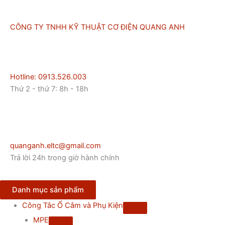
Nhảy
tới
CÔNG TY TNHH KỸ THUẬT CƠ ĐIỆN QUANG ANH
nội
dung
Hotline: 0913.526.003
Thứ 2 - thứ 7: 8h - 18h
quanganh.eltc@gmail.com
Trả lời 24h trong giờ hành chính
Danh mục sản phẩm
Công Tắc Ổ Cắm và Phụ Kiện
MPE