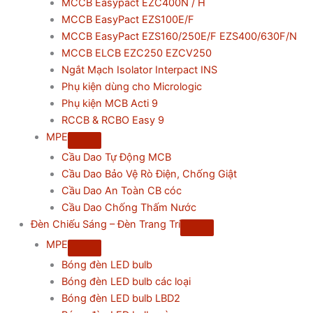
MCCB Easypact EZC400N / H
MCCB EasyPact EZS100E/F
MCCB EasyPact EZS160/250E/F EZS400/630F/N
MCCB ELCB EZC250 EZCV250
Ngắt Mạch Isolator Interpact INS
Phụ kiện dùng cho Micrologic
Phụ kiện MCB Acti 9
RCCB & RCBO Easy 9
MPE
Cầu Dao Tự Động MCB
Cầu Dao Bảo Vệ Rò Điện, Chống Giật
Cầu Dao An Toàn CB cóc
Cầu Dao Chống Thấm Nước
Đèn Chiếu Sáng – Đèn Trang Trí
MPE
Bóng đèn LED bulb
Bóng đèn LED bulb các loại
Bóng đèn LED bulb LBD2