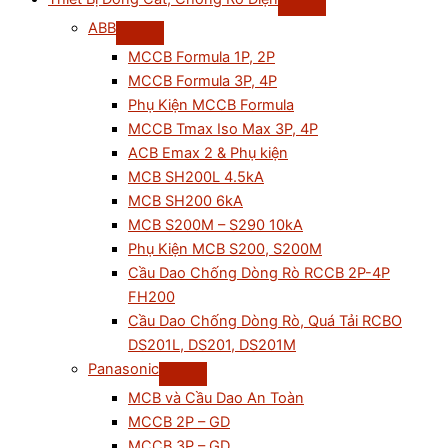
ABB
MCCB Formula 1P, 2P
MCCB Formula 3P, 4P
Phụ Kiện MCCB Formula
MCCB Tmax Iso Max 3P, 4P
ACB Emax 2 & Phụ kiện
MCB SH200L 4.5kA
MCB SH200 6kA
MCB S200M – S290 10kA
Phụ Kiện MCB S200, S200M
Cầu Dao Chống Dòng Rò RCCB 2P-4P
FH200
Cầu Dao Chống Dòng Rò, Quá Tải RCBO
DS201L, DS201, DS201M
Panasonic
MCB và Cầu Dao An Toàn
MCCB 2P – GD
MCCB 3P – GD