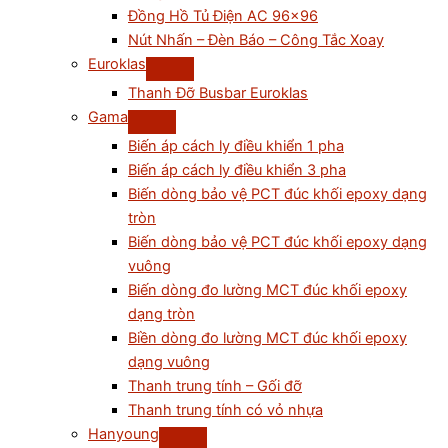
Đồng Hồ Tủ Điện AC 96×96
Nút Nhấn – Đèn Báo – Công Tắc Xoay
Euroklas
Thanh Đỡ Busbar Euroklas
Gama
Biến áp cách ly điều khiển 1 pha
Biến áp cách ly điều khiển 3 pha
Biến dòng bảo vệ PCT đúc khối epoxy dạng
tròn
Biến dòng bảo vệ PCT đúc khối epoxy dạng
vuông
Biến dòng đo lường MCT đúc khối epoxy
dạng tròn
Biền dòng đo lường MCT đúc khối epoxy
dạng vuông
Thanh trung tính – Gối đỡ
Thanh trung tính có vỏ nhựa
Hanyoung