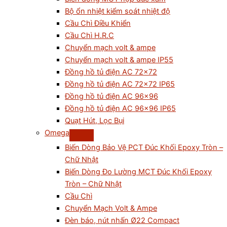
Bộ ổn nhiệt kiểm soát nhiệt độ
Cầu Chì Điều Khiển
Cầu Chì H.R.C
Chuyển mạch volt & ampe
Chuyển mạch volt & ampe IP55
Đồng hồ tủ điện AC 72×72
Đồng hồ tủ điện AC 72×72 IP65
Đồng hồ tủ điện AC 96×96
Đồng hồ tủ điện AC 96×96 IP65
Quạt Hút, Lọc Bụi
Omega
Biến Dòng Bảo Vệ PCT Đúc Khối Epoxy Tròn –
Chữ Nhật
Biến Dòng Đo Lường MCT Đúc Khối Epoxy
Tròn – Chữ Nhật
Cầu Chì
Chuyển Mạch Volt & Ampe
Đèn báo, nút nhấn Ø22 Compact