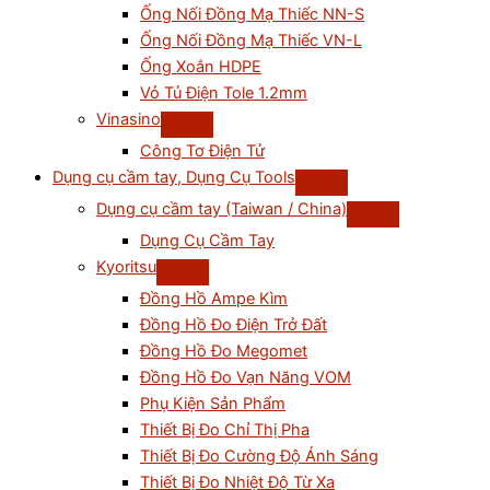
Ống Nối Đồng Mạ Thiếc NN-S
Ống Nối Đồng Mạ Thiếc VN-L
Ống Xoắn HDPE
Vỏ Tủ Điện Tole 1.2mm
Vinasino
Công Tơ Điện Tử
Dụng cụ cầm tay, Dụng Cụ Tools
Dụng cụ cầm tay (Taiwan / China)
Dụng Cụ Cầm Tay
Kyoritsu
Đồng Hồ Ampe Kìm
Đồng Hồ Đo Điện Trở Đất
Đồng Hồ Đo Megomet
Đồng Hồ Đo Vạn Năng VOM
Phụ Kiện Sản Phẩm
Thiết Bị Đo Chỉ Thị Pha
Thiết Bị Đo Cường Độ Ánh Sáng
Thiết Bị Đo Nhiệt Độ Từ Xa