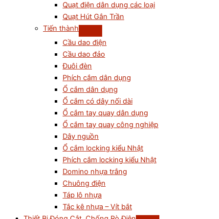
Quạt điện dân dụng các loại
Quạt Hút Gắn Trần
Tiến thành
Cầu dao điện
Cầu dao đảo
Đuôi đèn
Phích cắm dân dụng
Ổ cắm dân dụng
Ổ cắm có dây nối dài
Ổ cắm tay quay dân dụng
Ổ cắm tay quay công nghiệp
Dây nguồn
Ổ cắm locking kiểu Nhật
Phích cắm locking kiểu Nhật
Domino nhựa trắng
Chuông điện
Táp lô nhựa
Tắc kê nhựa – Vít bắt
Thiết Bị Đóng Cắt, Chống Rò Điện