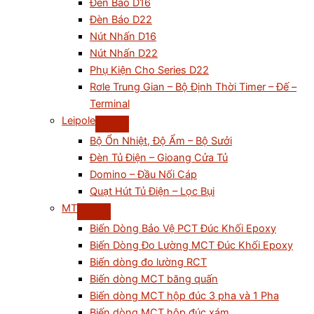
Đèn Báo D16
Đèn Báo D22
Nút Nhấn D16
Nút Nhấn D22
Phụ Kiện Cho Series D22
Rơle Trung Gian – Bộ Định Thời Timer – Đế –
Terminal
Leipole
Bộ Ổn Nhiệt, Độ Ẩm – Bộ Sưởi
Đèn Tủ Điện – Gioang Cửa Tủ
Domino – Đầu Nối Cáp
Quạt Hút Tủ Điện – Lọc Bụi
MT
Biến Dòng Bảo Vệ PCT Đúc Khối Epoxy
Biến Dòng Đo Lường MCT Đúc Khối Epoxy
Biến dòng đo lường RCT
Biến dòng MCT băng quấn
Biến dòng MCT hộp đúc 3 pha và 1 Pha
Biến dòng MCT hộp đúc xám