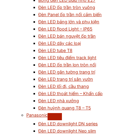
Bóng đèn LED bulb nhỏ E27
Đèn LED ốp trần tròn vuông
Đèn Panel ốp trần nổi cảm biến
Đèn LED bảng lớn và phụ kiện
Đèn LED flood Light – IP65
Đèn LED bán nguyệt ốp trần
Đèn LED dây các loại
Đèn LED tube T8
Đèn LED tiêu điểm track light
Đèn LED ốp trần lon tròn nổi
Đèn LED gắn tường trang trí
Đèn LED trang trí sân vườn
Đèn LED lối đi, cầu thang
Đèn LED thoát hiểm – Khẩn cấp
Đèn LED nhà xưởng
Đèn huỳnh quang T8 – T5
Panasonic
Đèn LED downlight DN series
Đèn LED downlight Neo slim