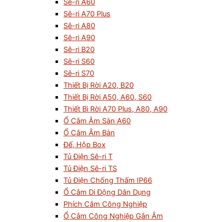
Sê-ri A60
Sê-ri A70 Plus
Sê-ri A80
Sê-ri A90
Sê-ri B20
Sê-ri S60
Sê-ri S70
Thiết Bị Rời A20, B20
Thiết Bị Rời A50, A60, S60
Thiết Bì Rời A70 Plus, A80, A90
Ổ Cắm Âm Sàn A60
Ổ Cắm Âm Bàn
Đế, Hộp Box
Tủ Điện Sê-ri T
Tủ Điện Sê-ri TS
Tủ Điện Chống Thấm IP66
Ổ Cắm Di Động Dân Dụng
Phích Cắm Công Nghiệp
Ổ Cắm Công Nghiệp Gắn Âm