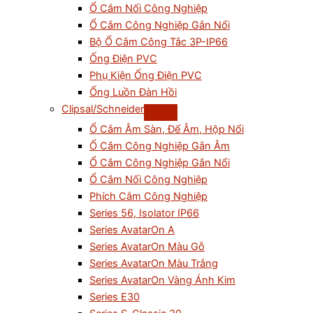
Ổ Cắm Nối Công Nghiệp
Ổ Cắm Công Nghiệp Gắn Nổi
Bộ Ổ Cắm Công Tắc 3P-IP66
Ống Điện PVC
Phụ Kiện Ống Điện PVC
Ống Luồn Đàn Hồi
Clipsal/Schneider
Ổ Cắm Âm Sàn, Đế Âm, Hộp Nổi
Ổ Cắm Công Nghiệp Gắn Âm
Ổ Cắm Công Nghiệp Gắn Nổi
Ổ Cắm Nối Công Nghiệp
Phích Cắm Công Nghiệp
Series 56, Isolator IP66
Series AvatarOn A
Series AvatarOn Màu Gỗ
Series AvatarOn Màu Trắng
Series AvatarOn Vàng Ánh Kim
Series E30