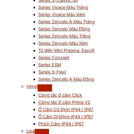
Series S-Classic 30
Series Vivace Màu Trắng
Series Vivace Màu Xám
Series Zencelo A Màu Trắng
Series Zencelo Màu Đồng
Series Zencelo Màu Trắng
Series Zencelo Màu Xám
Tủ điện Mini Pragma, Easy9
Series Concept
Series ESM
Series S-Flexi
Series Zencelo A Màu Đồng
Himel
Công tắc ổ cắm Click
Công tắc ổ cắm Prime V2
Ổ Cắm Cố Định IP44 / IP67
Ổ Cắm Di Động IP44 / IP67
Phích Cắm IP44 / IP67
Lioa