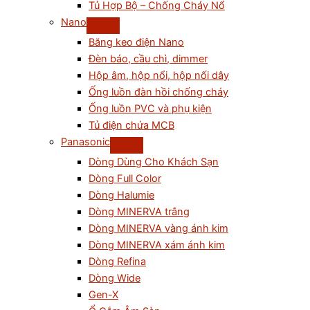
Tủ Hợp Bộ – Chống Cháy Nổ
Nano
Băng keo điện Nano
Đèn báo, cầu chì, dimmer
Hộp âm, hộp nổi, hộp nối dây
Ống luồn đàn hồi chống cháy
Ống luồn PVC và phụ kiện
Tủ điện chứa MCB
Panasonic
Dòng Dùng Cho Khách Sạn
Dòng Full Color
Dòng Halumie
Dòng MINERVA trắng
Dòng MINERVA vàng ánh kim
Dòng MINERVA xám ánh kim
Dòng Refina
Dòng Wide
Gen-X