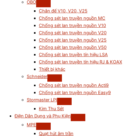
OBO
Chân đế V10, V20, V25
Chống sét lan truyền nguồn MC
Chống sét lan truyền nguồn V10
Chống sét lan truyền nguồn V20
Chống sét lan truyền nguồn V25
Chống sét lan truyền nguồn V50
Chống sét lan truyền tín hiệu LSA
Chống sét lan truyền tín hiệu RJ & KOAX
Thiết bị khác
Schneider
Chống sét lan truyền nguồn Acti9
Chống sét lan truyền nguồn Easy9
Stormaster LPI
Kim Thu Sét
Điện Dân Dụng và Phụ Kiện
MPE
Quạt hút âm trần