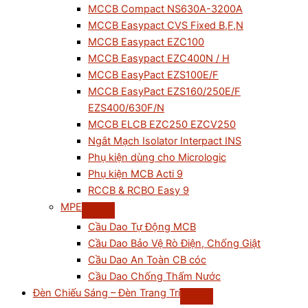
MCCB Compact NS630A-3200A
MCCB Easypact CVS Fixed B,F,N
MCCB Easypact EZC100
MCCB Easypact EZC400N / H
MCCB EasyPact EZS100E/F
MCCB EasyPact EZS160/250E/F
EZS400/630F/N
MCCB ELCB EZC250 EZCV250
Ngắt Mạch Isolator Interpact INS
Phụ kiện dùng cho Micrologic
Phụ kiện MCB Acti 9
RCCB & RCBO Easy 9
MPE
Cầu Dao Tự Động MCB
Cầu Dao Bảo Vệ Rò Điện, Chống Giật
Cầu Dao An Toàn CB cóc
Cầu Dao Chống Thấm Nước
Đèn Chiếu Sáng – Đèn Trang Trí