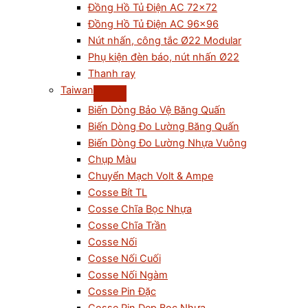
Đồng Hồ Tủ Điện AC 72×72
Đồng Hồ Tủ Điện AC 96×96
Nút nhấn, công tắc Ø22 Modular
Phụ kiện đèn báo, nút nhấn Ø22
Thanh ray
Taiwan
Biến Dòng Bảo Vệ Băng Quấn
Biến Dòng Đo Lường Băng Quấn
Biến Dòng Đo Lường Nhựa Vuông
Chụp Màu
Chuyển Mạch Volt & Ampe
Cosse Bít TL
Cosse Chĩa Bọc Nhựa
Cosse Chĩa Trần
Cosse Nối
Cosse Nối Cuối
Cosse Nối Ngàm
Cosse Pin Đặc