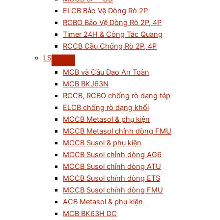
ELCB Bảo Vệ Dòng Rò 2P
RCBO Bảo Vệ Dòng Rò 2P, 4P
Timer 24H & Công Tắc Quang
RCCB Cầu Chống Rò 2P, 4P
LS
MCB và Cầu Dao An Toàn
MCB BKJ63N
RCCB, RCBO chống rò dạng tép
ELCB chống rò dạng khối
MCCB Metasol & phụ kiện
MCCB Metasol chỉnh dòng FMU
MCCB Susol & phụ kiện
MCCB Susol chỉnh dòng AG6
MCCB Susol chỉnh dòng ATU
MCCB Susol chỉnh dòng ETS
MCCB Susol chỉnh dòng FMU
ACB Metasol & phụ kiện
MCB BK63H DC