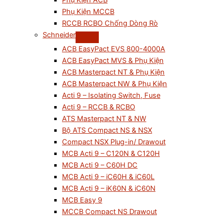
Phụ Kiện ACB
Phụ Kiện MCCB
RCCB RCBO Chống Dòng Rò
Schneider
ACB EasyPact EVS 800-4000A
ACB EasyPact MVS & Phụ Kiện
ACB Masterpact NT & Phụ Kiện
ACB Masterpact NW & Phụ Kiện
Acti 9 – Isolating Switch, Fuse
Acti 9 – RCCB & RCBO
ATS Masterpact NT & NW
Bộ ATS Compact NS & NSX
Compact NSX Plug-in/ Drawout
MCB Acti 9 – C120N & C120H
MCB Acti 9 – C60H DC
MCB Acti 9 – iC60H & iC60L
MCB Acti 9 – iK60N & iC60N
MCB Easy 9
MCCB Compact NS Drawout