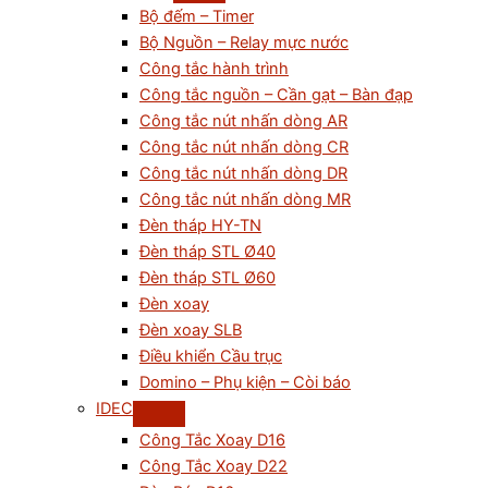
Bộ đếm – Timer
Bộ Nguồn – Relay mực nước
Công tắc hành trình
Công tắc nguồn – Cần gạt – Bàn đạp
Công tắc nút nhấn dòng AR
Công tắc nút nhấn dòng CR
Công tắc nút nhấn dòng DR
Công tắc nút nhấn dòng MR
Đèn tháp HY-TN
Đèn tháp STL Ø40
Đèn tháp STL Ø60
Đèn xoay
Đèn xoay SLB
Điều khiển Cầu trục
Domino – Phụ kiện – Còi báo
IDEC
Công Tắc Xoay D16
Công Tắc Xoay D22