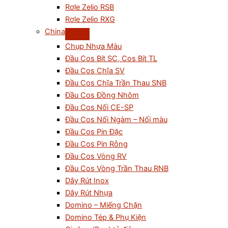
Rơle Zelio RSB
Rơle Zelio RXG
China
Chụp Nhựa Màu
Đầu Cos Bít SC, Cos Bít TL
Đầu Cos Chĩa SV
Đầu Cos Chĩa Trần Thau SNB
Đầu Cos Đồng Nhôm
Đầu Cos Nối CE-SP
Đầu Cos Nối Ngàm – Nối màu
Đầu Cos Pin Đặc
Đầu Cos Pin Rỗng
Đầu Cos Vòng RV
Đầu Cos Vòng Trần Thau RNB
Dây Rút Inox
Dây Rút Nhựa
Domino – Miếng Chặn
Domino Tép & Phụ Kiện