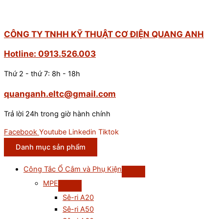
CÔNG TY TNHH KỸ THUẬT CƠ ĐIỆN QUANG ANH
Hotline: 0913.526.003
Thứ 2 - thứ 7: 8h - 18h
quanganh.eltc@gmail.com
Trả lời 24h trong giờ hành chính
Facebook
Youtube
Linkedin
Tiktok
Danh mục sản phẩm
Công Tắc Ổ Cắm và Phụ Kiện
MPE
Sê-ri A20
Sê-ri A50