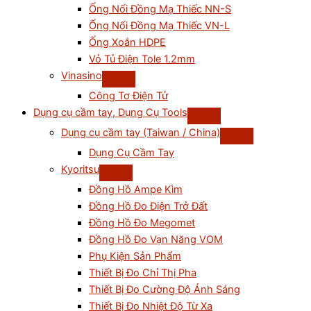
Ống Nối Đồng Mạ Thiếc NN-S
Ống Nối Đồng Mạ Thiếc VN-L
Ống Xoắn HDPE
Vỏ Tủ Điện Tole 1.2mm
Vinasino
Công Tơ Điện Tử
Dụng cụ cầm tay, Dụng Cụ Tools
Dụng cụ cầm tay (Taiwan / China)
Dụng Cụ Cầm Tay
Kyoritsu
Đồng Hồ Ampe Kìm
Đồng Hồ Đo Điện Trở Đất
Đồng Hồ Đo Megomet
Đồng Hồ Đo Vạn Năng VOM
Phụ Kiện Sản Phẩm
Thiết Bị Đo Chỉ Thị Pha
Thiết Bị Đo Cường Độ Ánh Sáng
Thiết Bị Đo Nhiệt Độ Từ Xa