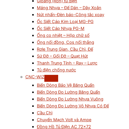
Gioăng (Ron) tủ điện
Máng Nhựa – Đế Dán – Dây Xoắn
Nút nhấn-Đèn báo-Công tắc xoay
Ốc Siết Cáp Kim Loại MG-PG
Ốc Siết Cáp Nhựa PG-M
Ống co nhiệt – Hộp chữ số
Ống nối đồng, Cos nối thẳng
Rơle Trung Gian, Cầu Chì, Đế
Sứ Đỡ – Gối Đỡ – Quạt Hút
Thanh Trung Tính – Ray – Lược
Tủ điện chống nước
CNC-WIZ
Biến Dòng Bảo Vệ Băng Quấn
Biến Dòng Đo Lường Băng Quấn
Biến Dòng Đo Lường Nhựa Vuông
Biến Dòng Đo Lường Vỏ Nhựa Có Đế
Cầu Chì
Chuyển Mạch Volt và Ampe
Đồng Hồ Tủ Điện AC 72×72