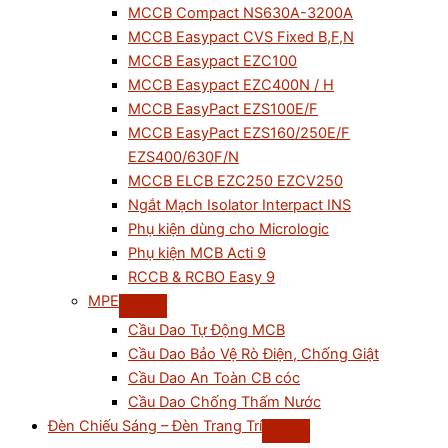
MCCB Compact NS630A-3200A
MCCB Easypact CVS Fixed B,F,N
MCCB Easypact EZC100
MCCB Easypact EZC400N / H
MCCB EasyPact EZS100E/F
MCCB EasyPact EZS160/250E/F
EZS400/630F/N
MCCB ELCB EZC250 EZCV250
Ngắt Mạch Isolator Interpact INS
Phụ kiện dùng cho Micrologic
Phụ kiện MCB Acti 9
RCCB & RCBO Easy 9
MPE
Cầu Dao Tự Động MCB
Cầu Dao Bảo Vệ Rò Điện, Chống Giật
Cầu Dao An Toàn CB cóc
Cầu Dao Chống Thấm Nước
Đèn Chiếu Sáng – Đèn Trang Trí