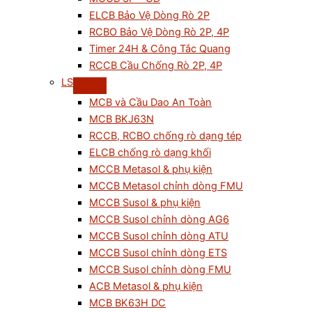
ELCB Bảo Vệ Dòng Rò 2P
RCBO Bảo Vệ Dòng Rò 2P, 4P
Timer 24H & Công Tắc Quang
RCCB Cầu Chống Rò 2P, 4P
LS
MCB và Cầu Dao An Toàn
MCB BKJ63N
RCCB, RCBO chống rò dạng tép
ELCB chống rò dạng khối
MCCB Metasol & phụ kiện
MCCB Metasol chỉnh dòng FMU
MCCB Susol & phụ kiện
MCCB Susol chỉnh dòng AG6
MCCB Susol chỉnh dòng ATU
MCCB Susol chỉnh dòng ETS
MCCB Susol chỉnh dòng FMU
ACB Metasol & phụ kiện
MCB BK63H DC