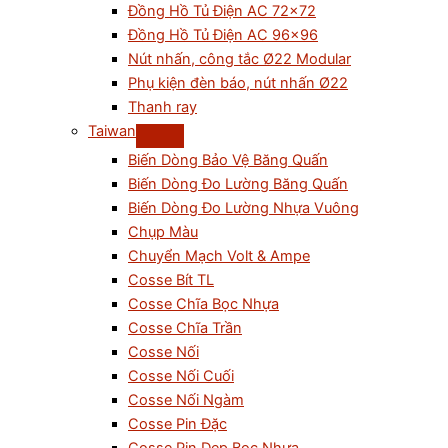
Đồng Hồ Tủ Điện AC 72×72
Đồng Hồ Tủ Điện AC 96×96
Nút nhấn, công tắc Ø22 Modular
Phụ kiện đèn báo, nút nhấn Ø22
Thanh ray
Taiwan
Biến Dòng Bảo Vệ Băng Quấn
Biến Dòng Đo Lường Băng Quấn
Biến Dòng Đo Lường Nhựa Vuông
Chụp Màu
Chuyển Mạch Volt & Ampe
Cosse Bít TL
Cosse Chĩa Bọc Nhựa
Cosse Chĩa Trần
Cosse Nối
Cosse Nối Cuối
Cosse Nối Ngàm
Cosse Pin Đặc