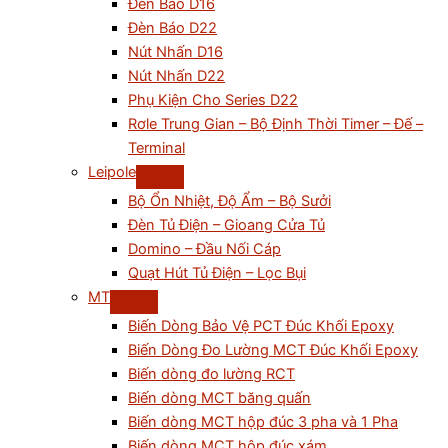
Đèn Báo D16
Đèn Báo D22
Nút Nhấn D16
Nút Nhấn D22
Phụ Kiện Cho Series D22
Rơle Trung Gian – Bộ Định Thời Timer – Đế –
Terminal
Leipole
Bộ Ổn Nhiệt, Độ Ẩm – Bộ Sưởi
Đèn Tủ Điện – Gioang Cửa Tủ
Domino – Đầu Nối Cáp
Quạt Hút Tủ Điện – Lọc Bụi
MT
Biến Dòng Bảo Vệ PCT Đúc Khối Epoxy
Biến Dòng Đo Lường MCT Đúc Khối Epoxy
Biến dòng đo lường RCT
Biến dòng MCT băng quấn
Biến dòng MCT hộp đúc 3 pha và 1 Pha
Biến dòng MCT hộp đúc xám