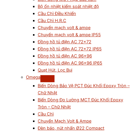
Bộ ổn nhiệt kiểm soát nhiệt độ
Cầu Chì Điều Khiển
Cầu Chì H.R.C
Chuyển mạch volt & ampe
Chuyển mạch volt & ampe IP55
Đồng hồ tủ điện AC 72×72
Đồng hồ tủ điện AC 72×72 IP65
Đồng hồ tủ điện AC 96×96
Đồng hồ tủ điện AC 96×96 IP65
Quạt Hút, Lọc Bụi
Omega
Biến Dòng Bảo Vệ PCT Đúc Khối Epoxy Tròn –
Chữ Nhật
Biến Dòng Đo Lường MCT Đúc Khối Epoxy
Tròn – Chữ Nhật
Cầu Chì
Chuyển Mạch Volt & Ampe
Đèn báo, nút nhấn Ø22 Compact