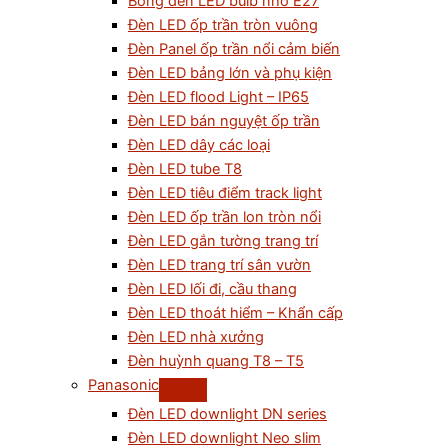
Bóng đèn LED bulb nhỏ E27
Đèn LED ốp trần tròn vuông
Đèn Panel ốp trần nổi cảm biến
Đèn LED bảng lớn và phụ kiện
Đèn LED flood Light – IP65
Đèn LED bán nguyệt ốp trần
Đèn LED dây các loại
Đèn LED tube T8
Đèn LED tiêu điểm track light
Đèn LED ốp trần lon tròn nổi
Đèn LED gắn tường trang trí
Đèn LED trang trí sân vườn
Đèn LED lối đi, cầu thang
Đèn LED thoát hiểm – Khẩn cấp
Đèn LED nhà xưởng
Đèn huỳnh quang T8 – T5
Panasonic
Đèn LED downlight DN series
Đèn LED downlight Neo slim