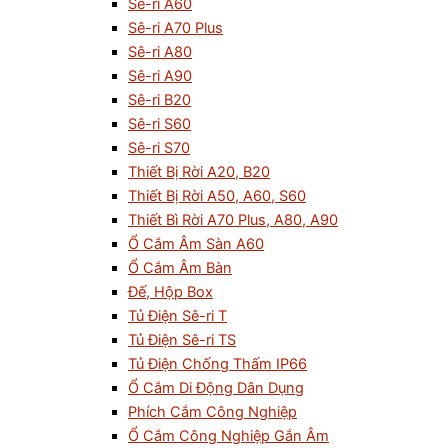
Sê-ri A60
Sê-ri A70 Plus
Sê-ri A80
Sê-ri A90
Sê-ri B20
Sê-ri S60
Sê-ri S70
Thiết Bị Rời A20, B20
Thiết Bị Rời A50, A60, S60
Thiết Bì Rời A70 Plus, A80, A90
Ổ Cắm Âm Sàn A60
Ổ Cắm Âm Bàn
Đế, Hộp Box
Tủ Điện Sê-ri T
Tủ Điện Sê-ri TS
Tủ Điện Chống Thấm IP66
Ổ Cắm Di Động Dân Dụng
Phích Cắm Công Nghiệp
Ổ Cắm Công Nghiệp Gắn Âm