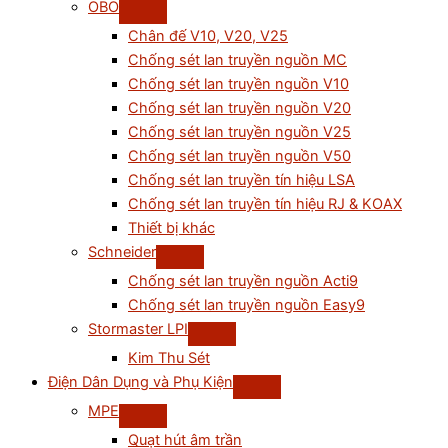
OBO
Chân đế V10, V20, V25
Chống sét lan truyền nguồn MC
Chống sét lan truyền nguồn V10
Chống sét lan truyền nguồn V20
Chống sét lan truyền nguồn V25
Chống sét lan truyền nguồn V50
Chống sét lan truyền tín hiệu LSA
Chống sét lan truyền tín hiệu RJ & KOAX
Thiết bị khác
Schneider
Chống sét lan truyền nguồn Acti9
Chống sét lan truyền nguồn Easy9
Stormaster LPI
Kim Thu Sét
Điện Dân Dụng và Phụ Kiện
MPE
Quạt hút âm trần