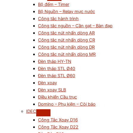
Bộ đếm – Timer
Bộ Nguồn – Relay mực nước
Công tắc hành trình
Công tắc nguồn – Cần gạt – Bàn đạp
Công tắc nút nhấn dòng AR
Công tắc nút nhấn dòng CR
Công tắc nút nhấn dòng DR
Công tắc nút nhấn dòng MR
Đèn tháp HY-TN
Đèn tháp STL Ø40
Đèn tháp STL Ø60
Đèn xoay
Đèn xoay SLB
Điều khiển Cầu trục
Domino – Phụ kiện – Còi báo
IDEC
Công Tắc Xoay D16
Công Tắc Xoay D22