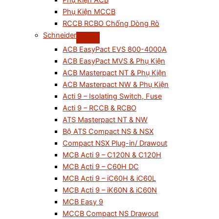
Phụ Kiện ACB
Phụ Kiện MCCB
RCCB RCBO Chống Dòng Rò
Schneider
ACB EasyPact EVS 800-4000A
ACB EasyPact MVS & Phụ Kiện
ACB Masterpact NT & Phụ Kiện
ACB Masterpact NW & Phụ Kiện
Acti 9 – Isolating Switch, Fuse
Acti 9 – RCCB & RCBO
ATS Masterpact NT & NW
Bộ ATS Compact NS & NSX
Compact NSX Plug-in/ Drawout
MCB Acti 9 – C120N & C120H
MCB Acti 9 – C60H DC
MCB Acti 9 – iC60H & iC60L
MCB Acti 9 – iK60N & iC60N
MCB Easy 9
MCCB Compact NS Drawout