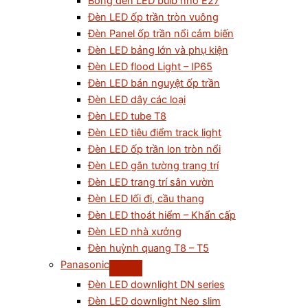
Bóng đèn LED bulb nhỏ E27
Đèn LED ốp trần tròn vuông
Đèn Panel ốp trần nổi cảm biến
Đèn LED bảng lớn và phụ kiện
Đèn LED flood Light – IP65
Đèn LED bán nguyệt ốp trần
Đèn LED dây các loại
Đèn LED tube T8
Đèn LED tiêu điểm track light
Đèn LED ốp trần lon tròn nổi
Đèn LED gắn tường trang trí
Đèn LED trang trí sân vườn
Đèn LED lối đi, cầu thang
Đèn LED thoát hiểm – Khẩn cấp
Đèn LED nhà xưởng
Đèn huỳnh quang T8 – T5
Panasonic
Đèn LED downlight DN series
Đèn LED downlight Neo slim