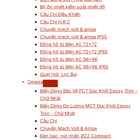
Bộ ổn nhiệt kiểm soát nhiệt độ
Cầu Chì Điều Khiển
Cầu Chì H.R.C
Chuyển mạch volt & ampe
Chuyển mạch volt & ampe IP55
Đồng hồ tủ điện AC 72×72
Đồng hồ tủ điện AC 72×72 IP65
Đồng hồ tủ điện AC 96×96
Đồng hồ tủ điện AC 96×96 IP65
Quạt Hút, Lọc Bụi
Omega
Biến Dòng Bảo Vệ PCT Đúc Khối Epoxy Tròn –
Chữ Nhật
Biến Dòng Đo Lường MCT Đúc Khối Epoxy
Tròn – Chữ Nhật
Cầu Chì
Chuyển Mạch Volt & Ampe
Đèn báo, nút nhấn Ø22 Compact