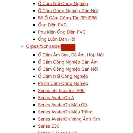
Ổ Cắm Nối Công Nghiệp
Ổ Cắm Công Nghiệp Gắn Nổi
Bộ Ổ Cắm Công Tắc 3P-IP66
Ống Điện PVC
Phụ Kiện Ống Điện PVC
Ống Luồn Đàn Hồi
Clipsal/Schneider
Ổ Cắm Âm Sàn, Đế Âm, Hộp Nổi
Ổ Cắm Công Nghiệp Gắn Âm
Ổ Cắm Công Nghiệp Gắn Nổi
Ổ Cắm Nối Công Nghiệp
Phích Cắm Công Nghiệp
Series 56, Isolator IP66
Series AvatarOn A
Series AvatarOn Màu Gỗ
Series AvatarOn Màu Trắng
Series AvatarOn Vàng Ánh Kim
Series E30