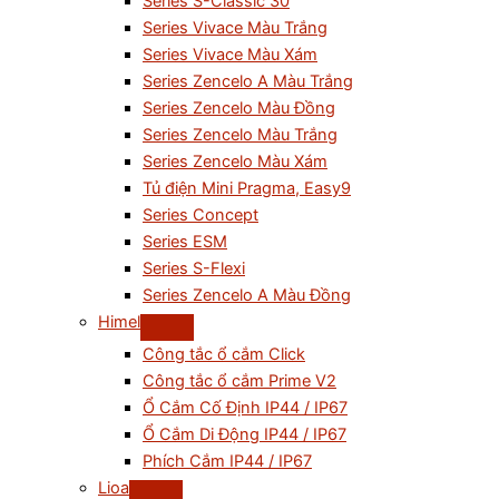
Series S-Classic 30
Series Vivace Màu Trắng
Series Vivace Màu Xám
Series Zencelo A Màu Trắng
Series Zencelo Màu Đồng
Series Zencelo Màu Trắng
Series Zencelo Màu Xám
Tủ điện Mini Pragma, Easy9
Series Concept
Series ESM
Series S-Flexi
Series Zencelo A Màu Đồng
Himel
Công tắc ổ cắm Click
Công tắc ổ cắm Prime V2
Ổ Cắm Cố Định IP44 / IP67
Ổ Cắm Di Động IP44 / IP67
Phích Cắm IP44 / IP67
Lioa