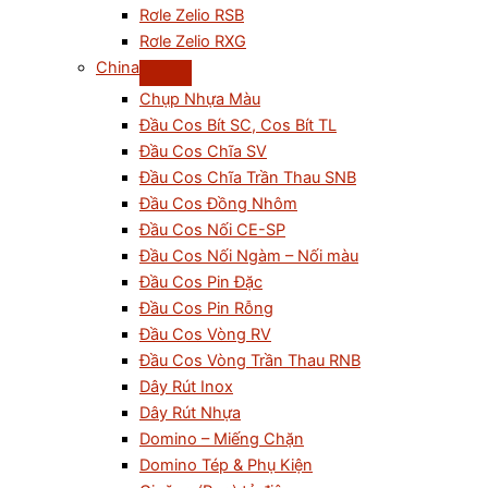
Rơle Zelio RSB
Rơle Zelio RXG
China
Chụp Nhựa Màu
Đầu Cos Bít SC, Cos Bít TL
Đầu Cos Chĩa SV
Đầu Cos Chĩa Trần Thau SNB
Đầu Cos Đồng Nhôm
Đầu Cos Nối CE-SP
Đầu Cos Nối Ngàm – Nối màu
Đầu Cos Pin Đặc
Đầu Cos Pin Rỗng
Đầu Cos Vòng RV
Đầu Cos Vòng Trần Thau RNB
Dây Rút Inox
Dây Rút Nhựa
Domino – Miếng Chặn
Domino Tép & Phụ Kiện