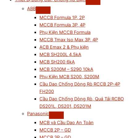
ABB
MCCB Formula 1P, 2P
MCCB Formula 3P, 4P
Phụ Kiện MCCB Formula
MCCB Tmax Iso Max 3P, 4P
ACB Emax 2 & Phụ kiện
MCB SH200L 4.5kA
MCB SH200 6kA
MCB S200M – S290 10kA
Phụ Kiện MCB S200, S200M
Cầu Dao Chống Dòng Rò RCCB 2P-4P
FH200
Cầu Dao Chống Dòng Rò, Quá Tải RCBO
DS201L, DS201, DS201M
Panasonic
MCB và Cầu Dao An Toàn
MCCB 2P – GD
MCCB 3P – GD