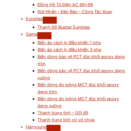
Đồng Hồ Tủ Điện AC 96×96
Nút Nhấn – Đèn Báo – Công Tắc Xoay
Euroklas
Thanh Đỡ Busbar Euroklas
Gama
Biến áp cách ly điều khiển 1 pha
Biến áp cách ly điều khiển 3 pha
Biến dòng bảo vệ PCT đúc khối epoxy dạng
tròn
Biến dòng bảo vệ PCT đúc khối epoxy dạng
vuông
Biến dòng đo lường MCT đúc khối epoxy
dạng tròn
Biền dòng đo lường MCT đúc khối epoxy
dạng vuông
Thanh trung tính – Gối đỡ
Thanh trung tính có vỏ nhựa
Hanyoung