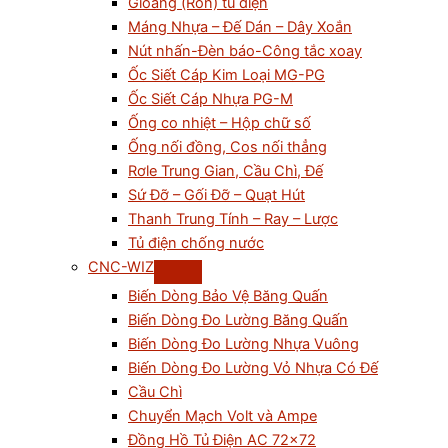
Gioăng (Ron) tủ điện
Máng Nhựa – Đế Dán – Dây Xoắn
Nút nhấn-Đèn báo-Công tắc xoay
Ốc Siết Cáp Kim Loại MG-PG
Ốc Siết Cáp Nhựa PG-M
Ống co nhiệt – Hộp chữ số
Ống nối đồng, Cos nối thẳng
Rơle Trung Gian, Cầu Chì, Đế
Sứ Đỡ – Gối Đỡ – Quạt Hút
Thanh Trung Tính – Ray – Lược
Tủ điện chống nước
CNC-WIZ
Biến Dòng Bảo Vệ Băng Quấn
Biến Dòng Đo Lường Băng Quấn
Biến Dòng Đo Lường Nhựa Vuông
Biến Dòng Đo Lường Vỏ Nhựa Có Đế
Cầu Chì
Chuyển Mạch Volt và Ampe
Đồng Hồ Tủ Điện AC 72×72