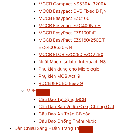
MCCB Compact NS630A-3200A
MCCB Easypact CVS Fixed B,F,N
MCCB Easypact EZC100
MCCB Easypact EZC400N / H
MCCB EasyPact EZS100E/F
MCCB EasyPact EZS160/250E/F
EZS400/630F/N
MCCB ELCB EZC250 EZCV250
Ngắt Mạch Isolator Interpact INS
Phụ kiện dùng cho Micrologic
Phụ kiện MCB Acti 9
RCCB & RCBO Easy 9
MPE
Cầu Dao Tự Động MCB
Cầu Dao Bảo Vệ Rò Điện, Chống Giật
Cầu Dao An Toàn CB cóc
Cầu Dao Chống Thấm Nước
Đèn Chiếu Sáng – Đèn Trang Trí