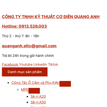
CÔNG TY TNHH KỸ THUẬT CƠ ĐIỆN QUANG ANH
Hotline: 0913.526.003
Thứ 2 - thứ 7: 8h - 18h
quanganh.eltc@gmail.com
Trả lời 24h trong giờ hành chính
Facebook
Youtube
Linkedin
Tiktok
Danh mục sản phẩm
Công Tắc Ổ Cắm và Phụ Kiện
MPE
Sê-ri A20
Sê-ri A50