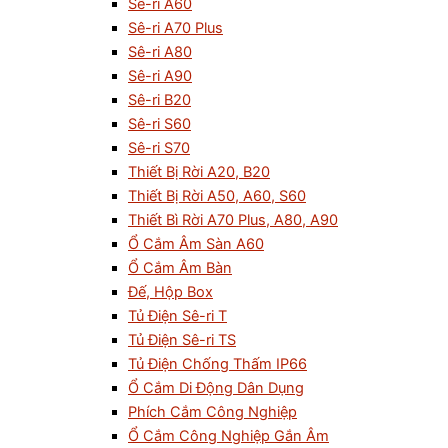
Sê-ri A60
Sê-ri A70 Plus
Sê-ri A80
Sê-ri A90
Sê-ri B20
Sê-ri S60
Sê-ri S70
Thiết Bị Rời A20, B20
Thiết Bị Rời A50, A60, S60
Thiết Bì Rời A70 Plus, A80, A90
Ổ Cắm Âm Sàn A60
Ổ Cắm Âm Bàn
Đế, Hộp Box
Tủ Điện Sê-ri T
Tủ Điện Sê-ri TS
Tủ Điện Chống Thấm IP66
Ổ Cắm Di Động Dân Dụng
Phích Cắm Công Nghiệp
Ổ Cắm Công Nghiệp Gắn Âm