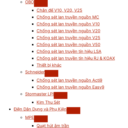
OBO
Chân đế V10, V20, V25
Chống sét lan truyền nguồn MC
Chống sét lan truyền nguồn V10
Chống sét lan truyền nguồn V20
Chống sét lan truyền nguồn V25
Chống sét lan truyền nguồn V50
Chống sét lan truyền tín hiệu LSA
Chống sét lan truyền tín hiệu RJ & KOAX
Thiết bị khác
Schneider
Chống sét lan truyền nguồn Acti9
Chống sét lan truyền nguồn Easy9
Stormaster LPI
Kim Thu Sét
Điện Dân Dụng và Phụ Kiện
MPE
Quạt hút âm trần