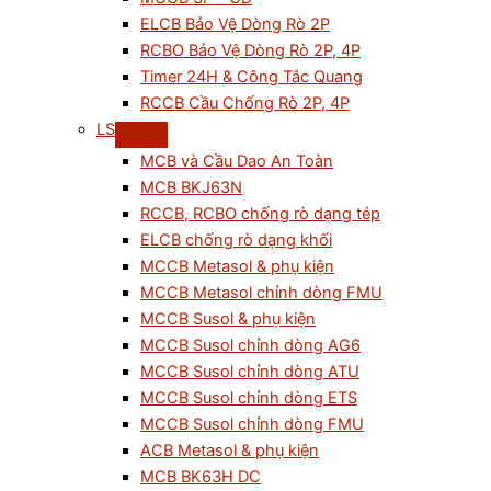
ELCB Bảo Vệ Dòng Rò 2P
RCBO Bảo Vệ Dòng Rò 2P, 4P
Timer 24H & Công Tắc Quang
RCCB Cầu Chống Rò 2P, 4P
LS
MCB và Cầu Dao An Toàn
MCB BKJ63N
RCCB, RCBO chống rò dạng tép
ELCB chống rò dạng khối
MCCB Metasol & phụ kiện
MCCB Metasol chỉnh dòng FMU
MCCB Susol & phụ kiện
MCCB Susol chỉnh dòng AG6
MCCB Susol chỉnh dòng ATU
MCCB Susol chỉnh dòng ETS
MCCB Susol chỉnh dòng FMU
ACB Metasol & phụ kiện
MCB BK63H DC