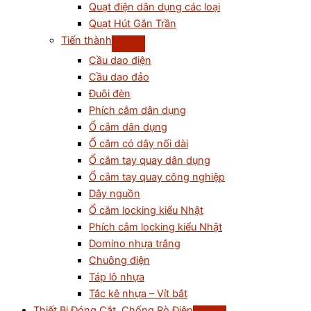
Quạt điện dân dụng các loại
Quạt Hút Gắn Trần
Tiến thành
Cầu dao điện
Cầu dao đảo
Đuôi đèn
Phích cắm dân dụng
Ổ cắm dân dụng
Ổ cắm có dây nối dài
Ổ cắm tay quay dân dụng
Ổ cắm tay quay công nghiệp
Dây nguồn
Ổ cắm locking kiểu Nhật
Phích cắm locking kiểu Nhật
Domino nhựa trắng
Chuông điện
Táp lô nhựa
Tắc kê nhựa – Vít bắt
Thiết Bị Đóng Cắt, Chống Rò Điện