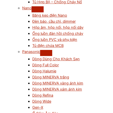
Tủ Hợp Bộ – Chống Cháy Nổ
Nano
Băng keo điện Nano
Đèn báo, cầu chì, dimmer
Hộp âm, hộp nổi, hộp nối dây
Ống luồn đàn hồi chống cháy
Ống luồn PVC và phụ kiện
Tủ điện chứa MCB
Panasonic
Dòng Dùng Cho Khách Sạn
Dòng Full Color
Dòng Halumie
Dòng MINERVA trắng
Dòng MINERVA vàng ánh kim
Dòng MINERVA xám ánh kim
Dòng Refina
Dòng Wide
Gen-X