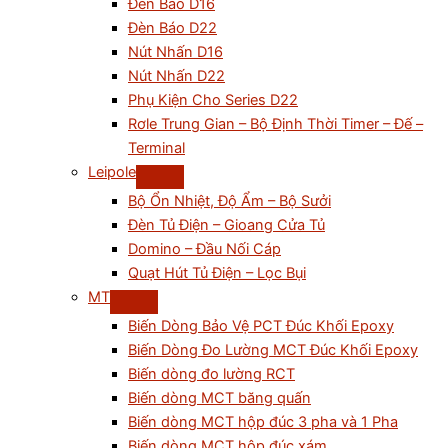
Đèn Báo D16
Đèn Báo D22
Nút Nhấn D16
Nút Nhấn D22
Phụ Kiện Cho Series D22
Rơle Trung Gian – Bộ Định Thời Timer – Đế –
Terminal
Leipole
Bộ Ổn Nhiệt, Độ Ẩm – Bộ Sưởi
Đèn Tủ Điện – Gioang Cửa Tủ
Domino – Đầu Nối Cáp
Quạt Hút Tủ Điện – Lọc Bụi
MT
Biến Dòng Bảo Vệ PCT Đúc Khối Epoxy
Biến Dòng Đo Lường MCT Đúc Khối Epoxy
Biến dòng đo lường RCT
Biến dòng MCT băng quấn
Biến dòng MCT hộp đúc 3 pha và 1 Pha
Biến dòng MCT hộp đúc xám