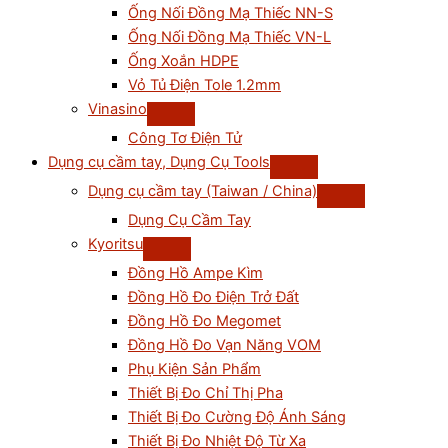
Ống Nối Đồng Mạ Thiếc NN-S
Ống Nối Đồng Mạ Thiếc VN-L
Ống Xoắn HDPE
Vỏ Tủ Điện Tole 1.2mm
Vinasino
Công Tơ Điện Tử
Dụng cụ cầm tay, Dụng Cụ Tools
Dụng cụ cầm tay (Taiwan / China)
Dụng Cụ Cầm Tay
Kyoritsu
Đồng Hồ Ampe Kìm
Đồng Hồ Đo Điện Trở Đất
Đồng Hồ Đo Megomet
Đồng Hồ Đo Vạn Năng VOM
Phụ Kiện Sản Phẩm
Thiết Bị Đo Chỉ Thị Pha
Thiết Bị Đo Cường Độ Ánh Sáng
Thiết Bị Đo Nhiệt Độ Từ Xa