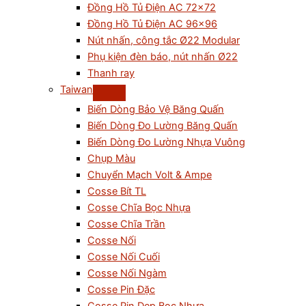
Đồng Hồ Tủ Điện AC 72×72
Đồng Hồ Tủ Điện AC 96×96
Nút nhấn, công tắc Ø22 Modular
Phụ kiện đèn báo, nút nhấn Ø22
Thanh ray
Taiwan
Biến Dòng Bảo Vệ Băng Quấn
Biến Dòng Đo Lường Băng Quấn
Biến Dòng Đo Lường Nhựa Vuông
Chụp Màu
Chuyển Mạch Volt & Ampe
Cosse Bít TL
Cosse Chĩa Bọc Nhựa
Cosse Chĩa Trần
Cosse Nối
Cosse Nối Cuối
Cosse Nối Ngàm
Cosse Pin Đặc