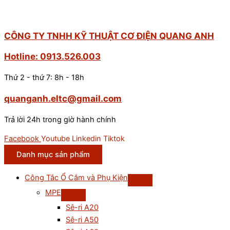
CÔNG TY TNHH KỸ THUẬT CƠ ĐIỆN QUANG ANH
Hotline: 0913.526.003
Thứ 2 - thứ 7: 8h - 18h
quanganh.eltc@gmail.com
Trả lời 24h trong giờ hành chính
Facebook
Youtube
Linkedin
Tiktok
Danh mục sản phẩm
Công Tắc Ổ Cắm và Phụ Kiện
MPE
Sê-ri A20
Sê-ri A50