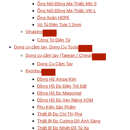
Ống Nối Đồng Mạ Thiếc NN-S
Ống Nối Đồng Mạ Thiếc VN-L
Ống Xoắn HDPE
Vỏ Tủ Điện Tole 1.2mm
Vinasino
Công Tơ Điện Tử
Dụng cụ cầm tay, Dụng Cụ Tools
Dụng cụ cầm tay (Taiwan / China)
Dụng Cụ Cầm Tay
Kyoritsu
Đồng Hồ Ampe Kìm
Đồng Hồ Đo Điện Trở Đất
Đồng Hồ Đo Megomet
Đồng Hồ Đo Vạn Năng VOM
Phụ Kiện Sản Phẩm
Thiết Bị Đo Chỉ Thị Pha
Thiết Bị Đo Cường Độ Ánh Sáng
Thiết Bị Đo Nhiệt Độ Từ Xa