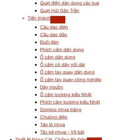
Quạt điện dân dụng các loại
Quạt Hút Gắn Trần
Tiến thành
Cầu dao điện
Cầu dao đảo
Đuôi đèn
Phích cắm dân dụng
Ổ cắm dân dụng
Ổ cắm có dây nối dài
Ổ cắm tay quay dân dụng
Ổ cắm tay quay công nghiệp
Dây nguồn
Ổ cắm locking kiểu Nhật
Phích cắm locking kiểu Nhật
Domino nhựa trắng
Chuông điện
Táp lô nhựa
Tắc kê nhựa – Vít bắt
Thiết Bị Đóng Cắt, Chống Rò Điện