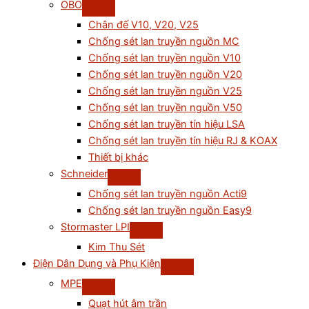
OBO
Chân đế V10, V20, V25
Chống sét lan truyền nguồn MC
Chống sét lan truyền nguồn V10
Chống sét lan truyền nguồn V20
Chống sét lan truyền nguồn V25
Chống sét lan truyền nguồn V50
Chống sét lan truyền tín hiệu LSA
Chống sét lan truyền tín hiệu RJ & KOAX
Thiết bị khác
Schneider
Chống sét lan truyền nguồn Acti9
Chống sét lan truyền nguồn Easy9
Stormaster LPI
Kim Thu Sét
Điện Dân Dụng và Phụ Kiện
MPE
Quạt hút âm trần