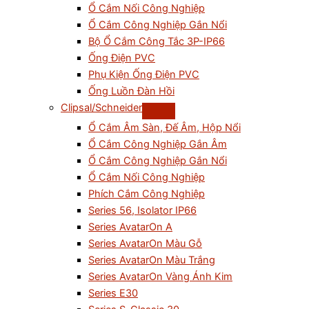
Ổ Cắm Nối Công Nghiệp
Ổ Cắm Công Nghiệp Gắn Nổi
Bộ Ổ Cắm Công Tắc 3P-IP66
Ống Điện PVC
Phụ Kiện Ống Điện PVC
Ống Luồn Đàn Hồi
Clipsal/Schneider
Ổ Cắm Âm Sàn, Đế Âm, Hộp Nổi
Ổ Cắm Công Nghiệp Gắn Âm
Ổ Cắm Công Nghiệp Gắn Nổi
Ổ Cắm Nối Công Nghiệp
Phích Cắm Công Nghiệp
Series 56, Isolator IP66
Series AvatarOn A
Series AvatarOn Màu Gỗ
Series AvatarOn Màu Trắng
Series AvatarOn Vàng Ánh Kim
Series E30