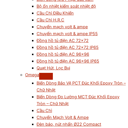
Bộ ổn nhiệt kiểm soát nhiệt độ
Cầu Chì Điều Khiển
Cầu Chì H.R.C
Chuyển mạch volt & ampe
Chuyển mạch volt & ampe IP55
Đồng hồ tủ điện AC 72×72
Đồng hồ tủ điện AC 72×72 IP65
Đồng hồ tủ điện AC 96×96
Đồng hồ tủ điện AC 96×96 IP65
Quạt Hút, Lọc Bụi
Omega
Biến Dòng Bảo Vệ PCT Đúc Khối Epoxy Tròn –
Chữ Nhật
Biến Dòng Đo Lường MCT Đúc Khối Epoxy
Tròn – Chữ Nhật
Cầu Chì
Chuyển Mạch Volt & Ampe
Đèn báo, nút nhấn Ø22 Compact