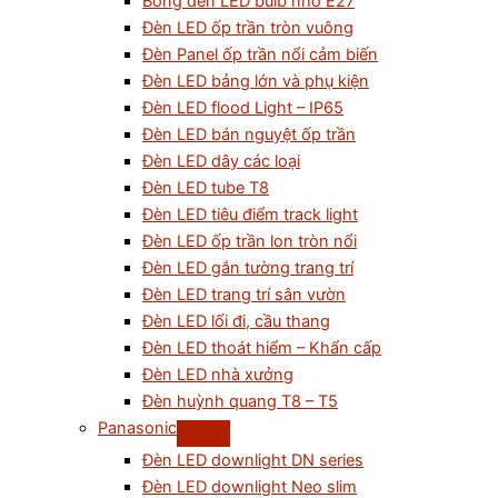
Bóng đèn LED bulb nhỏ E27
Đèn LED ốp trần tròn vuông
Đèn Panel ốp trần nổi cảm biến
Đèn LED bảng lớn và phụ kiện
Đèn LED flood Light – IP65
Đèn LED bán nguyệt ốp trần
Đèn LED dây các loại
Đèn LED tube T8
Đèn LED tiêu điểm track light
Đèn LED ốp trần lon tròn nổi
Đèn LED gắn tường trang trí
Đèn LED trang trí sân vườn
Đèn LED lối đi, cầu thang
Đèn LED thoát hiểm – Khẩn cấp
Đèn LED nhà xưởng
Đèn huỳnh quang T8 – T5
Panasonic
Đèn LED downlight DN series
Đèn LED downlight Neo slim