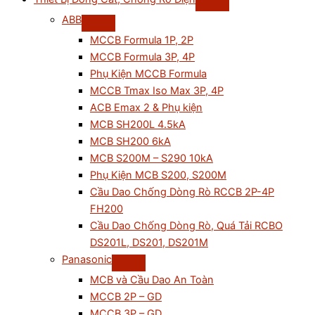
ABB
MCCB Formula 1P, 2P
MCCB Formula 3P, 4P
Phụ Kiện MCCB Formula
MCCB Tmax Iso Max 3P, 4P
ACB Emax 2 & Phụ kiện
MCB SH200L 4.5kA
MCB SH200 6kA
MCB S200M – S290 10kA
Phụ Kiện MCB S200, S200M
Cầu Dao Chống Dòng Rò RCCB 2P-4P
FH200
Cầu Dao Chống Dòng Rò, Quá Tải RCBO
DS201L, DS201, DS201M
Panasonic
MCB và Cầu Dao An Toàn
MCCB 2P – GD
MCCB 3P – GD