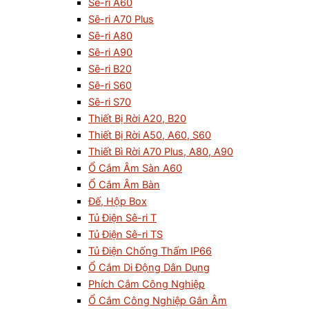
Sê-ri A60
Sê-ri A70 Plus
Sê-ri A80
Sê-ri A90
Sê-ri B20
Sê-ri S60
Sê-ri S70
Thiết Bị Rời A20, B20
Thiết Bị Rời A50, A60, S60
Thiết Bì Rời A70 Plus, A80, A90
Ổ Cắm Âm Sàn A60
Ổ Cắm Âm Bàn
Đế, Hộp Box
Tủ Điện Sê-ri T
Tủ Điện Sê-ri TS
Tủ Điện Chống Thấm IP66
Ổ Cắm Di Động Dân Dụng
Phích Cắm Công Nghiệp
Ổ Cắm Công Nghiệp Gắn Âm