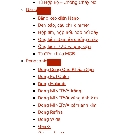
Tủ Hợp Bộ – Chống Cháy Nổ
Nano
Băng keo điện Nano
Đèn báo, cầu chì, dimmer
Hộp âm, hộp nổi, hộp nối dây
Ống luồn đàn hồi chống cháy
Ống luồn PVC và phụ kiện
Tủ điện chứa MCB
Panasonic
Dòng Dùng Cho Khách Sạn
Dòng Full Color
Dòng Halumie
Dòng MINERVA trắng
Dòng MINERVA vàng ánh kim
Dòng MINERVA xám ánh kim
Dòng Refina
Dòng Wide
Gen-X