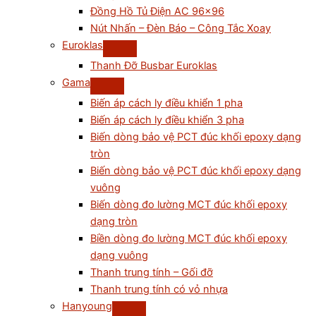
Đồng Hồ Tủ Điện AC 96×96
Nút Nhấn – Đèn Báo – Công Tắc Xoay
Euroklas
Thanh Đỡ Busbar Euroklas
Gama
Biến áp cách ly điều khiển 1 pha
Biến áp cách ly điều khiển 3 pha
Biến dòng bảo vệ PCT đúc khối epoxy dạng
tròn
Biến dòng bảo vệ PCT đúc khối epoxy dạng
vuông
Biến dòng đo lường MCT đúc khối epoxy
dạng tròn
Biền dòng đo lường MCT đúc khối epoxy
dạng vuông
Thanh trung tính – Gối đỡ
Thanh trung tính có vỏ nhựa
Hanyoung