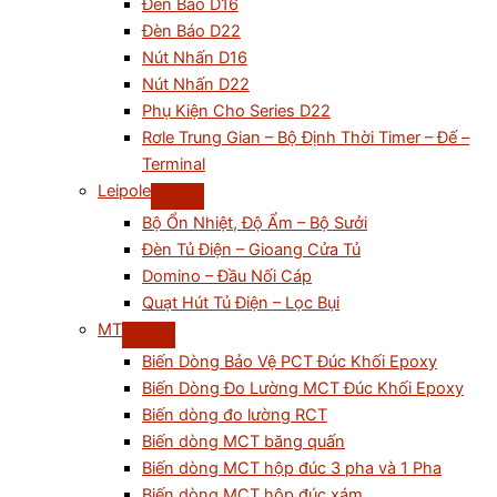
Đèn Báo D16
Đèn Báo D22
Nút Nhấn D16
Nút Nhấn D22
Phụ Kiện Cho Series D22
Rơle Trung Gian – Bộ Định Thời Timer – Đế –
Terminal
Leipole
Bộ Ổn Nhiệt, Độ Ẩm – Bộ Sưởi
Đèn Tủ Điện – Gioang Cửa Tủ
Domino – Đầu Nối Cáp
Quạt Hút Tủ Điện – Lọc Bụi
MT
Biến Dòng Bảo Vệ PCT Đúc Khối Epoxy
Biến Dòng Đo Lường MCT Đúc Khối Epoxy
Biến dòng đo lường RCT
Biến dòng MCT băng quấn
Biến dòng MCT hộp đúc 3 pha và 1 Pha
Biến dòng MCT hộp đúc xám