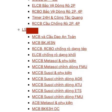
ELCB Bảo Vệ Dòng Rò 2P
RCBO Bảo Vệ Dòng Rò 2P, 4P
Timer 24H & Công Tắc Quang
RCCB Cầu Chống Rò 2P, 4P
LS
MCB và Cầu Dao An Toàn
MCB BKJ63N
RCCB, RCBO chống rò dạng tép
ELCB chống rò dạng khối
MCCB Metasol & phụ kiện
MCCB Metasol chỉnh dòng FMU
MCCB Susol & phụ kiện
MCCB Susol chỉnh dòng AG6
MCCB Susol chỉnh dòng ATU
MCCB Susol chỉnh dòng ETS
MCCB Susol chỉnh dòng FMU
ACB Metasol & phụ kiện
MCB BK63H DC