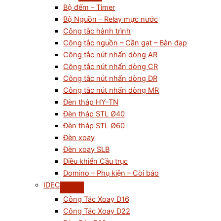
Bộ đếm – Timer
Bộ Nguồn – Relay mực nước
Công tắc hành trình
Công tắc nguồn – Cần gạt – Bàn đạp
Công tắc nút nhấn dòng AR
Công tắc nút nhấn dòng CR
Công tắc nút nhấn dòng DR
Công tắc nút nhấn dòng MR
Đèn tháp HY-TN
Đèn tháp STL Ø40
Đèn tháp STL Ø60
Đèn xoay
Đèn xoay SLB
Điều khiển Cầu trục
Domino – Phụ kiện – Còi báo
IDEC
Công Tắc Xoay D16
Công Tắc Xoay D22