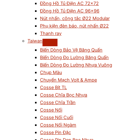
Đồng Hồ Tủ Điện AC 72×72
Đồng Hồ Tủ Điện AC 96×96
Nút nhấn, công tắc Ø22 Modular
Phụ kiện đèn báo, nút nhấn Ø22
Thanh ray
Taiwan
Biến Dòng Bảo Vệ Băng Quấn
Biến Dòng Đo Lường Băng Quấn
Biến Dòng Đo Lường Nhựa Vuông
Chụp Màu
Chuyển Mạch Volt & Ampe
Cosse Bít TL
Cosse Chĩa Bọc Nhựa
Cosse Chĩa Trần
Cosse Nối
Cosse Nối Cuối
Cosse Nối Ngàm
Cosse Pin Đặc