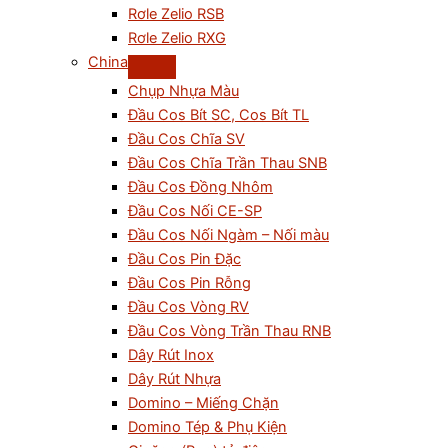
Rơle Zelio RSB
Rơle Zelio RXG
China
Chụp Nhựa Màu
Đầu Cos Bít SC, Cos Bít TL
Đầu Cos Chĩa SV
Đầu Cos Chĩa Trần Thau SNB
Đầu Cos Đồng Nhôm
Đầu Cos Nối CE-SP
Đầu Cos Nối Ngàm – Nối màu
Đầu Cos Pin Đặc
Đầu Cos Pin Rỗng
Đầu Cos Vòng RV
Đầu Cos Vòng Trần Thau RNB
Dây Rút Inox
Dây Rút Nhựa
Domino – Miếng Chặn
Domino Tép & Phụ Kiện