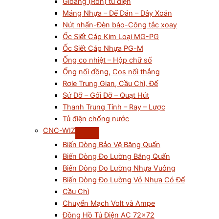
Gioăng (Ron) tủ điện
Máng Nhựa – Đế Dán – Dây Xoắn
Nút nhấn-Đèn báo-Công tắc xoay
Ốc Siết Cáp Kim Loại MG-PG
Ốc Siết Cáp Nhựa PG-M
Ống co nhiệt – Hộp chữ số
Ống nối đồng, Cos nối thẳng
Rơle Trung Gian, Cầu Chì, Đế
Sứ Đỡ – Gối Đỡ – Quạt Hút
Thanh Trung Tính – Ray – Lược
Tủ điện chống nước
CNC-WIZ
Biến Dòng Bảo Vệ Băng Quấn
Biến Dòng Đo Lường Băng Quấn
Biến Dòng Đo Lường Nhựa Vuông
Biến Dòng Đo Lường Vỏ Nhựa Có Đế
Cầu Chì
Chuyển Mạch Volt và Ampe
Đồng Hồ Tủ Điện AC 72×72