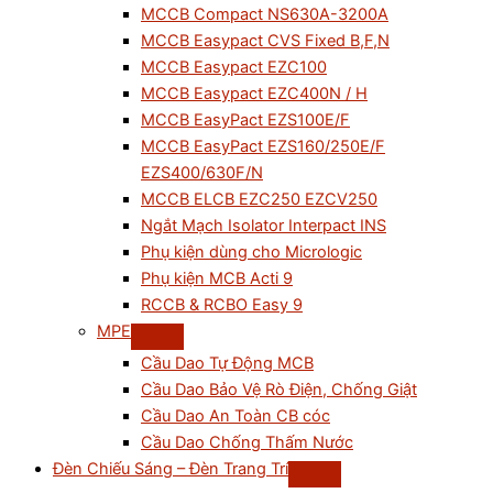
MCCB Compact NS630A-3200A
MCCB Easypact CVS Fixed B,F,N
MCCB Easypact EZC100
MCCB Easypact EZC400N / H
MCCB EasyPact EZS100E/F
MCCB EasyPact EZS160/250E/F
EZS400/630F/N
MCCB ELCB EZC250 EZCV250
Ngắt Mạch Isolator Interpact INS
Phụ kiện dùng cho Micrologic
Phụ kiện MCB Acti 9
RCCB & RCBO Easy 9
MPE
Cầu Dao Tự Động MCB
Cầu Dao Bảo Vệ Rò Điện, Chống Giật
Cầu Dao An Toàn CB cóc
Cầu Dao Chống Thấm Nước
Đèn Chiếu Sáng – Đèn Trang Trí