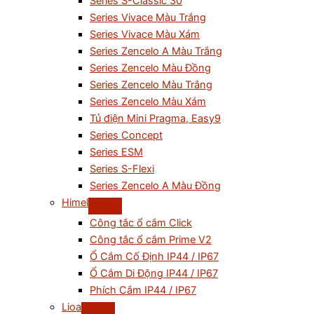
Series S-Classic 30
Series Vivace Màu Trắng
Series Vivace Màu Xám
Series Zencelo A Màu Trắng
Series Zencelo Màu Đồng
Series Zencelo Màu Trắng
Series Zencelo Màu Xám
Tủ điện Mini Pragma, Easy9
Series Concept
Series ESM
Series S-Flexi
Series Zencelo A Màu Đồng
Himel
Công tắc ổ cắm Click
Công tắc ổ cắm Prime V2
Ổ Cắm Cố Định IP44 / IP67
Ổ Cắm Di Động IP44 / IP67
Phích Cắm IP44 / IP67
Lioa