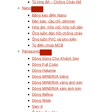
Tủ Hợp Bộ – Chống Cháy Nổ
Nano
Băng keo điện Nano
Đèn báo, cầu chì, dimmer
Hộp âm, hộp nổi, hộp nối dây
Ống luồn đàn hồi chống cháy
Ống luồn PVC và phụ kiện
Tủ điện chứa MCB
Panasonic
Dòng Dùng Cho Khách Sạn
Dòng Full Color
Dòng Halumie
Dòng MINERVA trắng
Dòng MINERVA vàng ánh kim
Dòng MINERVA xám ánh kim
Dòng Refina
Dòng Wide
Gen-X