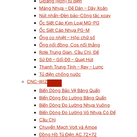
Gioăng (Ron) tủ điện
Máng Nhựa – Đế Dán – Dây Xoắn
Nút nhấn-Đèn báo-Công tắc xoay
Ốc Siết Cáp Kim Loại MG-PG
Ốc Siết Cáp Nhựa PG-M
Ống co nhiệt – Hộp chữ số
Ống nối đồng, Cos nối thẳng
Rơle Trung Gian, Cầu Chì, Đế
Sứ Đỡ – Gối Đỡ – Quạt Hút
Thanh Trung Tính – Ray – Lược
Tủ điện chống nước
CNC-WIZ
Biến Dòng Bảo Vệ Băng Quấn
Biến Dòng Đo Lường Băng Quấn
Biến Dòng Đo Lường Nhựa Vuông
Biến Dòng Đo Lường Vỏ Nhựa Có Đế
Cầu Chì
Chuyển Mạch Volt và Ampe
Đồng Hồ Tủ Điện AC 72×72