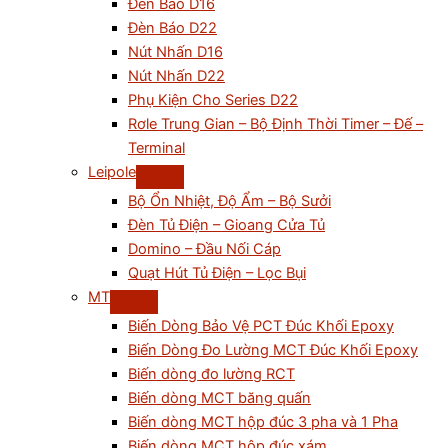
Đèn Báo D16
Đèn Báo D22
Nút Nhấn D16
Nút Nhấn D22
Phụ Kiện Cho Series D22
Rơle Trung Gian – Bộ Định Thời Timer – Đế –
Terminal
Leipole
Bộ Ổn Nhiệt, Độ Ẩm – Bộ Sưởi
Đèn Tủ Điện – Gioang Cửa Tủ
Domino – Đầu Nối Cáp
Quạt Hút Tủ Điện – Lọc Bụi
MT
Biến Dòng Bảo Vệ PCT Đúc Khối Epoxy
Biến Dòng Đo Lường MCT Đúc Khối Epoxy
Biến dòng đo lường RCT
Biến dòng MCT băng quấn
Biến dòng MCT hộp đúc 3 pha và 1 Pha
Biến dòng MCT hộp đúc xám