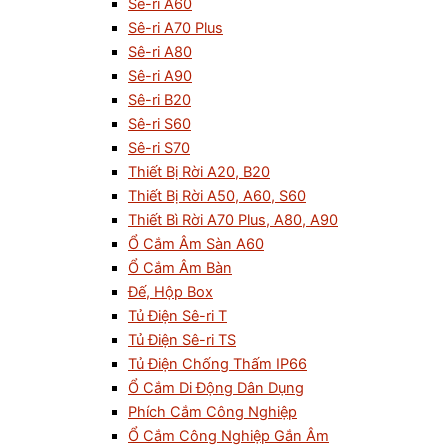
Sê-ri A60
Sê-ri A70 Plus
Sê-ri A80
Sê-ri A90
Sê-ri B20
Sê-ri S60
Sê-ri S70
Thiết Bị Rời A20, B20
Thiết Bị Rời A50, A60, S60
Thiết Bì Rời A70 Plus, A80, A90
Ổ Cắm Âm Sàn A60
Ổ Cắm Âm Bàn
Đế, Hộp Box
Tủ Điện Sê-ri T
Tủ Điện Sê-ri TS
Tủ Điện Chống Thấm IP66
Ổ Cắm Di Động Dân Dụng
Phích Cắm Công Nghiệp
Ổ Cắm Công Nghiệp Gắn Âm