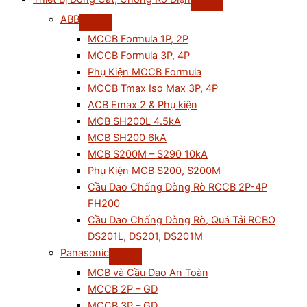
ABB
MCCB Formula 1P, 2P
MCCB Formula 3P, 4P
Phụ Kiện MCCB Formula
MCCB Tmax Iso Max 3P, 4P
ACB Emax 2 & Phụ kiện
MCB SH200L 4.5kA
MCB SH200 6kA
MCB S200M – S290 10kA
Phụ Kiện MCB S200, S200M
Cầu Dao Chống Dòng Rò RCCB 2P-4P
FH200
Cầu Dao Chống Dòng Rò, Quá Tải RCBO
DS201L, DS201, DS201M
Panasonic
MCB và Cầu Dao An Toàn
MCCB 2P – GD
MCCB 3P – GD