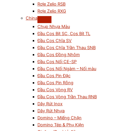
Rơle Zelio RSB
Rơle Zelio RXG
China
Chụp Nhựa Màu
Đầu Cos Bít SC, Cos Bít TL
Đầu Cos Chĩa SV
Đầu Cos Chĩa Trần Thau SNB
Đầu Cos Đồng Nhôm
Đầu Cos Nối CE-SP
Đầu Cos Nối Ngàm – Nối màu
Đầu Cos Pin Đặc
Đầu Cos Pin Rỗng
Đầu Cos Vòng RV
Đầu Cos Vòng Trần Thau RNB
Dây Rút Inox
Dây Rút Nhựa
Domino – Miếng Chặn
Domino Tép & Phụ Kiện