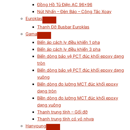
Đồng Hồ Tủ Điện AC 96×96
Nút Nhấn – Đèn Báo – Công Tắc Xoay
Euroklas
Thanh Đỡ Busbar Euroklas
Gama
Biến áp cách ly điều khiển 1 pha
Biến áp cách ly điều khiển 3 pha
Biến dòng bảo vệ PCT đúc khối epoxy dạng
tròn
Biến dòng bảo vệ PCT đúc khối epoxy dạng
vuông
Biến dòng đo lường MCT đúc khối epoxy
dạng tròn
Biền dòng đo lường MCT đúc khối epoxy
dạng vuông
Thanh trung tính – Gối đỡ
Thanh trung tính có vỏ nhựa
Hanyoung