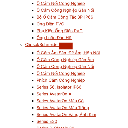
Ổ Cắm Nối Công Nghiệp
Ổ Cắm Công Nghiệp Gắn Nổi
Bộ Ổ Cắm Công Tắc 3P-IP66
Ống Điện PVC
Phụ Kiện Ống Điện PVC
Ống Luồn Đàn Hồi
Clipsal/Schneider
Ổ Cắm Âm Sàn, Đế Âm, Hộp Nổi
Ổ Cắm Công Nghiệp Gắn Âm
Ổ Cắm Công Nghiệp Gắn Nổi
Ổ Cắm Nối Công Nghiệp
Phích Cắm Công Nghiệp
Series 56, Isolator IP66
Series AvatarOn A
Series AvatarOn Màu Gỗ
Series AvatarOn Màu Trắng
Series AvatarOn Vàng Ánh Kim
Series E30