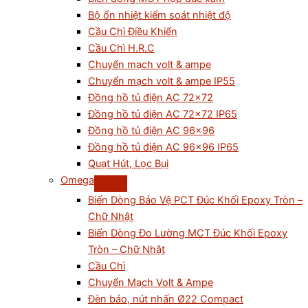
Bộ ổn nhiệt kiểm soát nhiệt độ
Cầu Chì Điều Khiển
Cầu Chì H.R.C
Chuyển mạch volt & ampe
Chuyển mạch volt & ampe IP55
Đồng hồ tủ điện AC 72×72
Đồng hồ tủ điện AC 72×72 IP65
Đồng hồ tủ điện AC 96×96
Đồng hồ tủ điện AC 96×96 IP65
Quạt Hút, Lọc Bụi
Omega
Biến Dòng Bảo Vệ PCT Đúc Khối Epoxy Tròn –
Chữ Nhật
Biến Dòng Đo Lường MCT Đúc Khối Epoxy
Tròn – Chữ Nhật
Cầu Chì
Chuyển Mạch Volt & Ampe
Đèn báo, nút nhấn Ø22 Compact