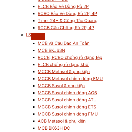
ELCB Bảo Vệ Dòng Rò 2P
RCBO Bảo Vệ Dòng Rò 2P, 4P
Timer 24H & Công Tắc Quang
RCCB Cầu Chống Rò 2P, 4P
LS
MCB và Cầu Dao An Toàn
MCB BKJ63N
RCCB, RCBO chống rò dạng tép
ELCB chống rò dạng khối
MCCB Metasol & phụ kiện
MCCB Metasol chỉnh dòng FMU
MCCB Susol & phụ kiện
MCCB Susol chỉnh dòng AG6
MCCB Susol chỉnh dòng ATU
MCCB Susol chỉnh dòng ETS
MCCB Susol chỉnh dòng FMU
ACB Metasol & phụ kiện
MCB BK63H DC