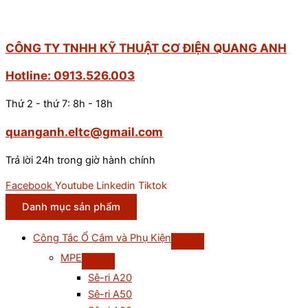
CÔNG TY TNHH KỸ THUẬT CƠ ĐIỆN QUANG ANH
Hotline: 0913.526.003
Thứ 2 - thứ 7: 8h - 18h
quanganh.eltc@gmail.com
Trả lời 24h trong giờ hành chính
Facebook
Youtube
Linkedin
Tiktok
Danh mục sản phẩm
Công Tắc Ổ Cắm và Phụ Kiện
MPE
Sê-ri A20
Sê-ri A50