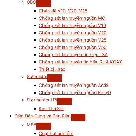
OBO
Chân đế V10, V20, V25
Chống sét lan truyền nguồn MC
Chống sét lan truyền nguồn V10
Chống sét lan truyền nguồn V20
Chống sét lan truyền nguồn V25
Chống sét lan truyền nguồn V50
Chống sét lan truyền tín hiệu LSA
Chống sét lan truyền tín hiệu RJ & KOAX
Thiết bị khác
Schneider
Chống sét lan truyền nguồn Acti9
Chống sét lan truyền nguồn Easy9
Stormaster LPI
Kim Thu Sét
Điện Dân Dụng và Phụ Kiện
MPE
Quạt hút âm trần