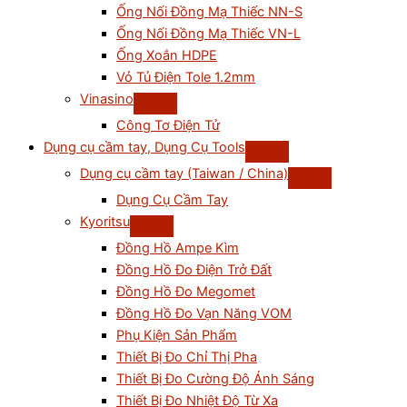
Ống Nối Đồng Mạ Thiếc NN-S
Ống Nối Đồng Mạ Thiếc VN-L
Ống Xoắn HDPE
Vỏ Tủ Điện Tole 1.2mm
Vinasino
Công Tơ Điện Tử
Dụng cụ cầm tay, Dụng Cụ Tools
Dụng cụ cầm tay (Taiwan / China)
Dụng Cụ Cầm Tay
Kyoritsu
Đồng Hồ Ampe Kìm
Đồng Hồ Đo Điện Trở Đất
Đồng Hồ Đo Megomet
Đồng Hồ Đo Vạn Năng VOM
Phụ Kiện Sản Phẩm
Thiết Bị Đo Chỉ Thị Pha
Thiết Bị Đo Cường Độ Ánh Sáng
Thiết Bị Đo Nhiệt Độ Từ Xa