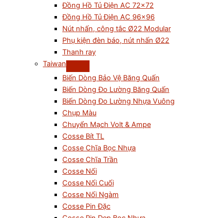
Đồng Hồ Tủ Điện AC 72×72
Đồng Hồ Tủ Điện AC 96×96
Nút nhấn, công tắc Ø22 Modular
Phụ kiện đèn báo, nút nhấn Ø22
Thanh ray
Taiwan
Biến Dòng Bảo Vệ Băng Quấn
Biến Dòng Đo Lường Băng Quấn
Biến Dòng Đo Lường Nhựa Vuông
Chụp Màu
Chuyển Mạch Volt & Ampe
Cosse Bít TL
Cosse Chĩa Bọc Nhựa
Cosse Chĩa Trần
Cosse Nối
Cosse Nối Cuối
Cosse Nối Ngàm
Cosse Pin Đặc