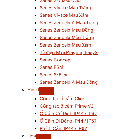
Series S-Classic 30
Series Vivace Màu Trắng
Series Vivace Màu Xám
Series Zencelo A Màu Trắng
Series Zencelo Màu Đồng
Series Zencelo Màu Trắng
Series Zencelo Màu Xám
Tủ điện Mini Pragma, Easy9
Series Concept
Series ESM
Series S-Flexi
Series Zencelo A Màu Đồng
Himel
Công tắc ổ cắm Click
Công tắc ổ cắm Prime V2
Ổ Cắm Cố Định IP44 / IP67
Ổ Cắm Di Động IP44 / IP67
Phích Cắm IP44 / IP67
Lioa