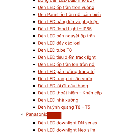
Bóng đèn LED bulb nhỏ E27
Đèn LED ốp trần tròn vuông
Đèn Panel ốp trần nổi cảm biến
Đèn LED bảng lớn và phụ kiện
Đèn LED flood Light – IP65
Đèn LED bán nguyệt ốp trần
Đèn LED dây các loại
Đèn LED tube T8
Đèn LED tiêu điểm track light
Đèn LED ốp trần lon tròn nổi
Đèn LED gắn tường trang trí
Đèn LED trang trí sân vườn
Đèn LED lối đi, cầu thang
Đèn LED thoát hiểm – Khẩn cấp
Đèn LED nhà xưởng
Đèn huỳnh quang T8 – T5
Panasonic
Đèn LED downlight DN series
Đèn LED downlight Neo slim