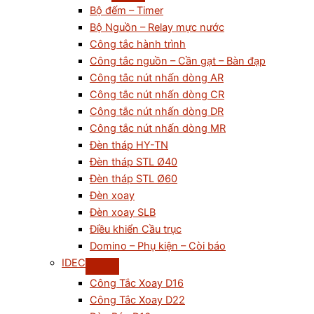
Bộ đếm – Timer
Bộ Nguồn – Relay mực nước
Công tắc hành trình
Công tắc nguồn – Cần gạt – Bàn đạp
Công tắc nút nhấn dòng AR
Công tắc nút nhấn dòng CR
Công tắc nút nhấn dòng DR
Công tắc nút nhấn dòng MR
Đèn tháp HY-TN
Đèn tháp STL Ø40
Đèn tháp STL Ø60
Đèn xoay
Đèn xoay SLB
Điều khiển Cầu trục
Domino – Phụ kiện – Còi báo
IDEC
Công Tắc Xoay D16
Công Tắc Xoay D22