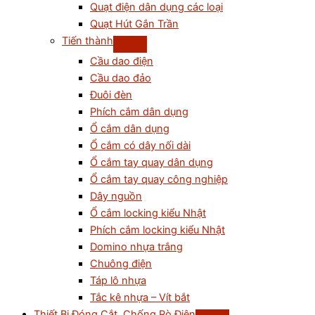
Quạt điện dân dụng các loại
Quạt Hút Gắn Trần
Tiến thành
Cầu dao điện
Cầu dao đảo
Đuôi đèn
Phích cắm dân dụng
Ổ cắm dân dụng
Ổ cắm có dây nối dài
Ổ cắm tay quay dân dụng
Ổ cắm tay quay công nghiệp
Dây nguồn
Ổ cắm locking kiểu Nhật
Phích cắm locking kiểu Nhật
Domino nhựa trắng
Chuông điện
Táp lô nhựa
Tắc kê nhựa – Vít bắt
Thiết Bị Đóng Cắt, Chống Rò Điện