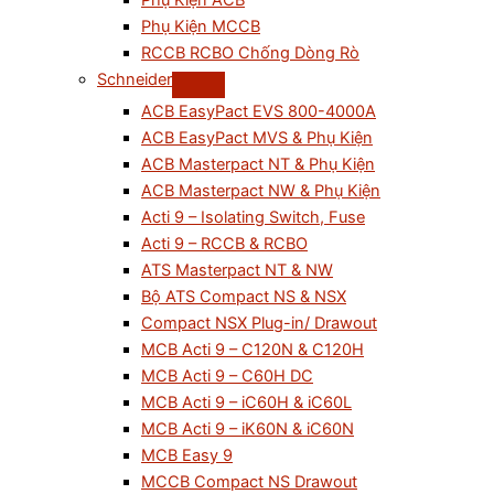
Phụ Kiện ACB
Phụ Kiện MCCB
RCCB RCBO Chống Dòng Rò
Schneider
ACB EasyPact EVS 800-4000A
ACB EasyPact MVS & Phụ Kiện
ACB Masterpact NT & Phụ Kiện
ACB Masterpact NW & Phụ Kiện
Acti 9 – Isolating Switch, Fuse
Acti 9 – RCCB & RCBO
ATS Masterpact NT & NW
Bộ ATS Compact NS & NSX
Compact NSX Plug-in/ Drawout
MCB Acti 9 – C120N & C120H
MCB Acti 9 – C60H DC
MCB Acti 9 – iC60H & iC60L
MCB Acti 9 – iK60N & iC60N
MCB Easy 9
MCCB Compact NS Drawout