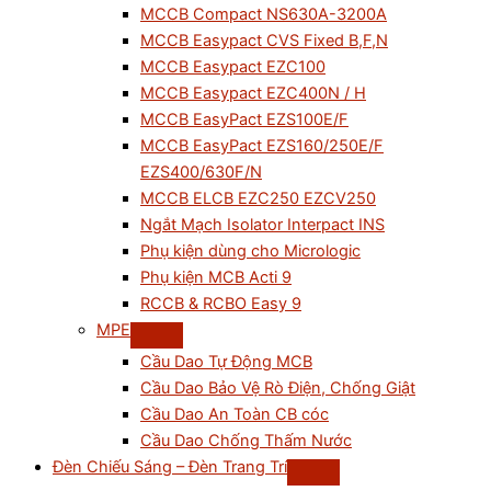
MCCB Compact NS630A-3200A
MCCB Easypact CVS Fixed B,F,N
MCCB Easypact EZC100
MCCB Easypact EZC400N / H
MCCB EasyPact EZS100E/F
MCCB EasyPact EZS160/250E/F
EZS400/630F/N
MCCB ELCB EZC250 EZCV250
Ngắt Mạch Isolator Interpact INS
Phụ kiện dùng cho Micrologic
Phụ kiện MCB Acti 9
RCCB & RCBO Easy 9
MPE
Cầu Dao Tự Động MCB
Cầu Dao Bảo Vệ Rò Điện, Chống Giật
Cầu Dao An Toàn CB cóc
Cầu Dao Chống Thấm Nước
Đèn Chiếu Sáng – Đèn Trang Trí