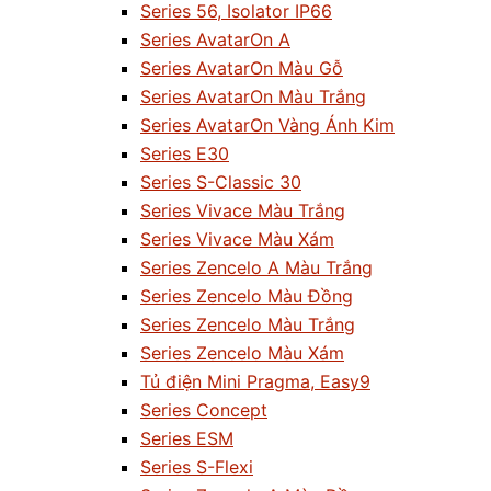
Series 56, Isolator IP66
Series AvatarOn A
Series AvatarOn Màu Gỗ
Series AvatarOn Màu Trắng
Series AvatarOn Vàng Ánh Kim
Series E30
Series S-Classic 30
Series Vivace Màu Trắng
Series Vivace Màu Xám
Series Zencelo A Màu Trắng
Series Zencelo Màu Đồng
Series Zencelo Màu Trắng
Series Zencelo Màu Xám
Tủ điện Mini Pragma, Easy9
Series Concept
Series ESM
Series S-Flexi