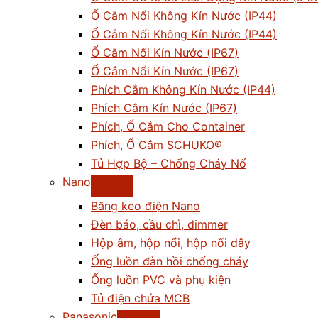
Ổ Cắm Nổi Không Kín Nước (IP44)
Ổ Cắm Nối Không Kín Nước (IP44)
Ổ Cắm Nối Kín Nước (IP67)
Ổ Cắm Nổi Kín Nước (IP67)
Phích Cắm Không Kín Nước (IP44)
Phích Cắm Kín Nước (IP67)
Phích, Ổ Cắm Cho Container
Phích, Ổ Cắm SCHUKO®
Tủ Hợp Bộ – Chống Cháy Nổ
Nano
Băng keo điện Nano
Đèn báo, cầu chì, dimmer
Hộp âm, hộp nổi, hộp nối dây
Ống luồn đàn hồi chống cháy
Ống luồn PVC và phụ kiện
Tủ điện chứa MCB
Panasonic