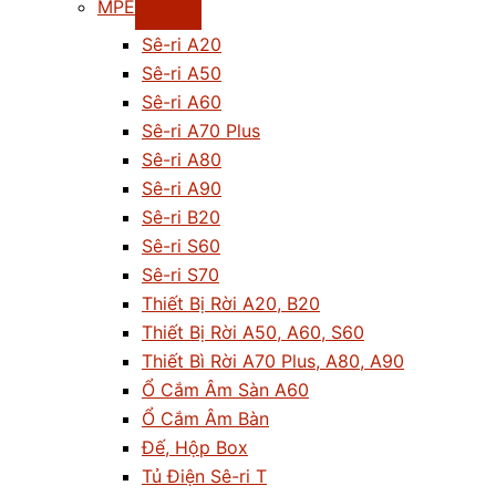
MPE
Sê-ri A20
Sê-ri A50
Sê-ri A60
Sê-ri A70 Plus
Sê-ri A80
Sê-ri A90
Sê-ri B20
Sê-ri S60
Sê-ri S70
Thiết Bị Rời A20, B20
Thiết Bị Rời A50, A60, S60
Thiết Bì Rời A70 Plus, A80, A90
Ổ Cắm Âm Sàn A60
Ổ Cắm Âm Bàn
Đế, Hộp Box
Tủ Điện Sê-ri T