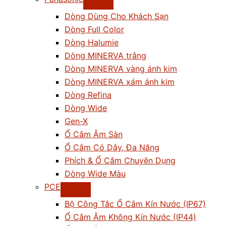
Dòng Dùng Cho Khách Sạn
Dòng Full Color
Dòng Halumie
Dòng MINERVA trắng
Dòng MINERVA vàng ánh kim
Dòng MINERVA xám ánh kim
Dòng Refina
Dòng Wide
Gen-X
Ổ Cắm Âm Sàn
Ổ Cắm Có Dây, Đa Năng
Phích & Ổ Cắm Chuyên Dụng
Dòng Wide Màu
PCE
Bộ Công Tắc Ổ Cắm Kín Nước (IP67)
Ổ Cắm Âm Không Kín Nước (IP44)