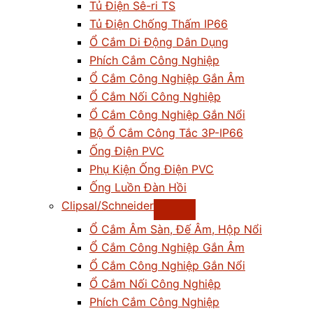
Tủ Điện Sê-ri TS
Tủ Điện Chống Thấm IP66
Ổ Cắm Di Động Dân Dụng
Phích Cắm Công Nghiệp
Ổ Cắm Công Nghiệp Gắn Âm
Ổ Cắm Nối Công Nghiệp
Ổ Cắm Công Nghiệp Gắn Nổi
Bộ Ổ Cắm Công Tắc 3P-IP66
Ống Điện PVC
Phụ Kiện Ống Điện PVC
Ống Luồn Đàn Hồi
Clipsal/Schneider
Ổ Cắm Âm Sàn, Đế Âm, Hộp Nổi
Ổ Cắm Công Nghiệp Gắn Âm
Ổ Cắm Công Nghiệp Gắn Nổi
Ổ Cắm Nối Công Nghiệp
Phích Cắm Công Nghiệp