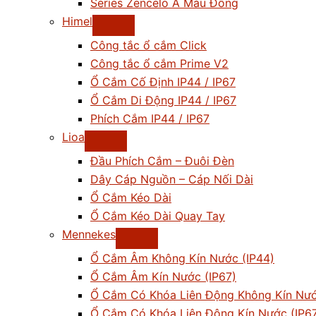
Series Zencelo A Màu Đồng
Himel
Công tắc ổ cắm Click
Công tắc ổ cắm Prime V2
Ổ Cắm Cố Định IP44 / IP67
Ổ Cắm Di Động IP44 / IP67
Phích Cắm IP44 / IP67
Lioa
Đầu Phích Cắm – Đuôi Đèn
Dây Cáp Nguồn – Cáp Nối Dài
Ổ Cắm Kéo Dài
Ổ Cắm Kéo Dài Quay Tay
Mennekes
Ổ Cắm Âm Không Kín Nước (IP44)
Ổ Cắm Âm Kín Nước (IP67)
Ổ Cắm Có Khóa Liên Động Không Kín Nướ
Ổ Cắm Có Khóa Liên Động Kín Nước (IP6