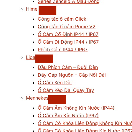
Series Zencelo A Màu Đồng
Himel
Công tắc ổ cắm Click
Công tắc ổ cắm Prime V2
Ổ Cắm Cố Định IP44 / IP67
Ổ Cắm Di Động IP44 / IP67
Phích Cắm IP44 / IP67
Lioa
Đầu Phích Cắm – Đuôi Đèn
Dây Cáp Nguồn – Cáp Nối Dài
Ổ Cắm Kéo Dài
Ổ Cắm Kéo Dài Quay Tay
Mennekes
Ổ Cắm Âm Không Kín Nước (IP44)
Ổ Cắm Âm Kín Nước (IP67)
Ổ Cắm Có Khóa Liên Động Không Kín Nướ
Ổ Cắm Có Khóa Liên Động Kín Nước (IP6