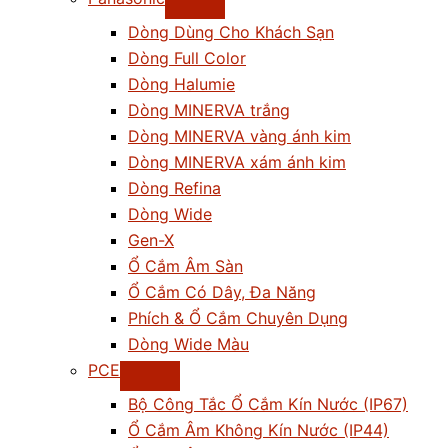
Dòng Dùng Cho Khách Sạn
Dòng Full Color
Dòng Halumie
Dòng MINERVA trắng
Dòng MINERVA vàng ánh kim
Dòng MINERVA xám ánh kim
Dòng Refina
Dòng Wide
Gen-X
Ổ Cắm Âm Sàn
Ổ Cắm Có Dây, Đa Năng
Phích & Ổ Cắm Chuyên Dụng
Dòng Wide Màu
PCE
Bộ Công Tắc Ổ Cắm Kín Nước (IP67)
Ổ Cắm Âm Không Kín Nước (IP44)