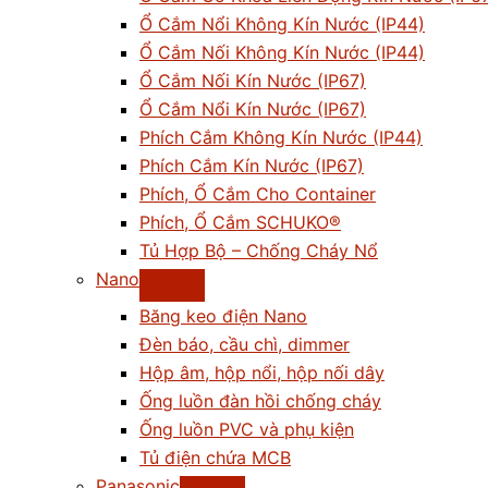
Ổ Cắm Nổi Không Kín Nước (IP44)
Ổ Cắm Nối Không Kín Nước (IP44)
Ổ Cắm Nối Kín Nước (IP67)
Ổ Cắm Nổi Kín Nước (IP67)
Phích Cắm Không Kín Nước (IP44)
Phích Cắm Kín Nước (IP67)
Phích, Ổ Cắm Cho Container
Phích, Ổ Cắm SCHUKO®
Tủ Hợp Bộ – Chống Cháy Nổ
Nano
Băng keo điện Nano
Đèn báo, cầu chì, dimmer
Hộp âm, hộp nổi, hộp nối dây
Ống luồn đàn hồi chống cháy
Ống luồn PVC và phụ kiện
Tủ điện chứa MCB
Panasonic