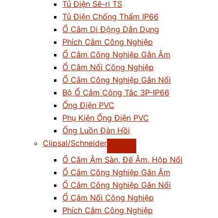
Tủ Điện Sê-ri TS
Tủ Điện Chống Thấm IP66
Ổ Cắm Di Động Dân Dụng
Phích Cắm Công Nghiệp
Ổ Cắm Công Nghiệp Gắn Âm
Ổ Cắm Nối Công Nghiệp
Ổ Cắm Công Nghiệp Gắn Nổi
Bộ Ổ Cắm Công Tắc 3P-IP66
Ống Điện PVC
Phụ Kiện Ống Điện PVC
Ống Luồn Đàn Hồi
Clipsal/Schneider
Ổ Cắm Âm Sàn, Đế Âm, Hộp Nổi
Ổ Cắm Công Nghiệp Gắn Âm
Ổ Cắm Công Nghiệp Gắn Nổi
Ổ Cắm Nối Công Nghiệp
Phích Cắm Công Nghiệp