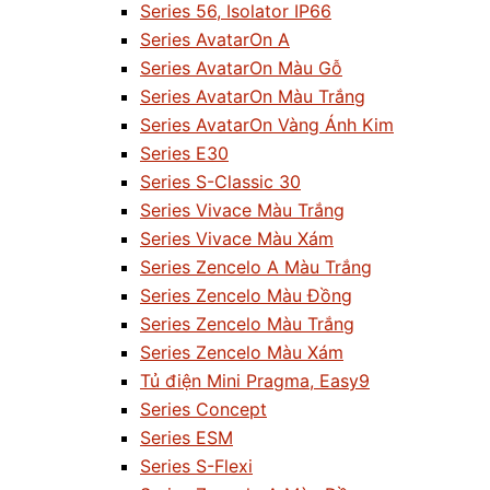
Series 56, Isolator IP66
Series AvatarOn A
Series AvatarOn Màu Gỗ
Series AvatarOn Màu Trắng
Series AvatarOn Vàng Ánh Kim
Series E30
Series S-Classic 30
Series Vivace Màu Trắng
Series Vivace Màu Xám
Series Zencelo A Màu Trắng
Series Zencelo Màu Đồng
Series Zencelo Màu Trắng
Series Zencelo Màu Xám
Tủ điện Mini Pragma, Easy9
Series Concept
Series ESM
Series S-Flexi