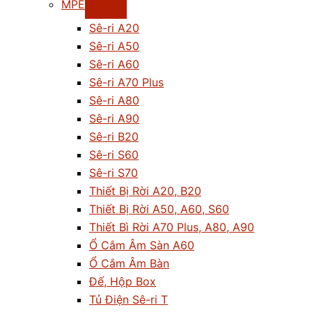
MPE
Sê-ri A20
Sê-ri A50
Sê-ri A60
Sê-ri A70 Plus
Sê-ri A80
Sê-ri A90
Sê-ri B20
Sê-ri S60
Sê-ri S70
Thiết Bị Rời A20, B20
Thiết Bị Rời A50, A60, S60
Thiết Bì Rời A70 Plus, A80, A90
Ổ Cắm Âm Sàn A60
Ổ Cắm Âm Bàn
Đế, Hộp Box
Tủ Điện Sê-ri T