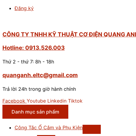
số
Đăng ký
lượng
CÔNG TY TNHH KỸ THUẬT CƠ ĐIỆN QUANG AN
Hotline: 0913.526.003
Thứ 2 - thứ 7: 8h - 18h
quanganh.eltc@gmail.com
Trả lời 24h trong giờ hành chính
Facebook
Youtube
Linkedin
Tiktok
Danh mục sản phẩm
Công Tắc Ổ Cắm và Phụ Kiện