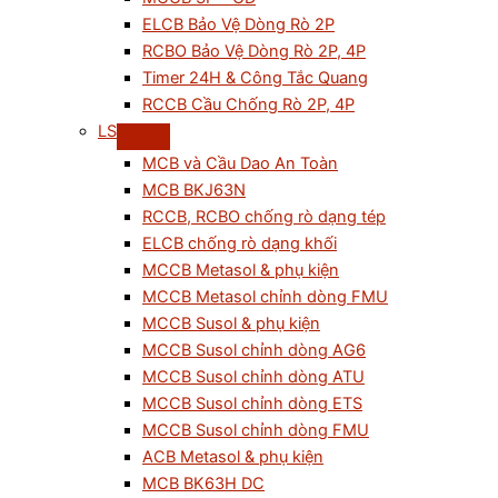
ELCB Bảo Vệ Dòng Rò 2P
RCBO Bảo Vệ Dòng Rò 2P, 4P
Timer 24H & Công Tắc Quang
RCCB Cầu Chống Rò 2P, 4P
LS
MCB và Cầu Dao An Toàn
MCB BKJ63N
RCCB, RCBO chống rò dạng tép
ELCB chống rò dạng khối
MCCB Metasol & phụ kiện
MCCB Metasol chỉnh dòng FMU
MCCB Susol & phụ kiện
MCCB Susol chỉnh dòng AG6
MCCB Susol chỉnh dòng ATU
MCCB Susol chỉnh dòng ETS
MCCB Susol chỉnh dòng FMU
ACB Metasol & phụ kiện
MCB BK63H DC