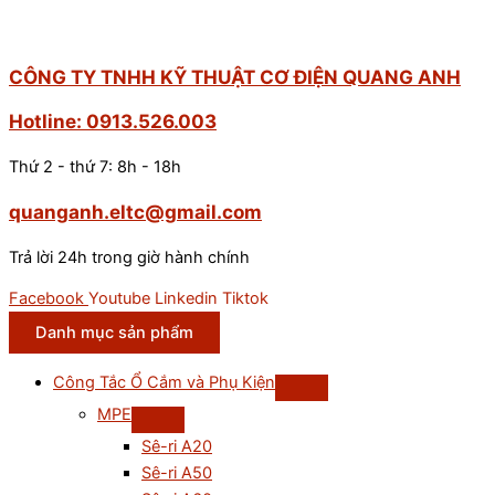
CÔNG TY TNHH KỸ THUẬT CƠ ĐIỆN QUANG ANH
Hotline: 0913.526.003
Thứ 2 - thứ 7: 8h - 18h
quanganh.eltc@gmail.com
Trả lời 24h trong giờ hành chính
Facebook
Youtube
Linkedin
Tiktok
Danh mục sản phẩm
Công Tắc Ổ Cắm và Phụ Kiện
MPE
Sê-ri A20
Sê-ri A50