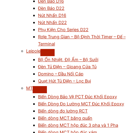
Đèn Báo D16
Đèn Báo D22
Nút Nhấn D16
Nút Nhấn D22
Phụ Kiện Cho Series D22
Rơle Trung Gian – Bộ Định Thời Timer – Đế –
Terminal
Leipole
Bộ Ổn Nhiệt, Độ Ẩm – Bộ Sưởi
Đèn Tủ Điện – Gioang Cửa Tủ
Domino – Đầu Nối Cáp
Quạt Hút Tủ Điện – Lọc Bụi
MT
Biến Dòng Bảo Vệ PCT Đúc Khối Epoxy
Biến Dòng Đo Lường MCT Đúc Khối Epoxy
Biến dòng đo lường RCT
Biến dòng MCT băng quấn
Biến dòng MCT hộp đúc 3 pha và 1 Pha
Biến dòng MCT hộp đúc xám