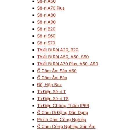
Sê-ri A60
Sê-ri A70 Plus
Sê-ri A80
Sê-ri A90
Sê-ri B20
Sê-ri S60
Sê-ri S70
Thiết Bị Rời A20, B20
Thiết Bị Rời A50, A60, S60
Thiết Bì Rời A70 Plus, A80, A90
Ổ Cắm Âm Sàn A60
Ổ Cắm Âm Bàn
Đế, Hộp Box
Tủ Điện Sê-ri T
Tủ Điện Sê-ri TS
Tủ Điện Chống Thấm IP66
Ổ Cắm Di Động Dân Dụng
Phích Cắm Công Nghiệp
Ổ Cắm Công Nghiệp Gắn Âm