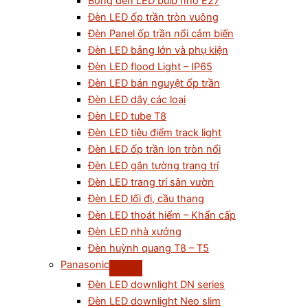
Bóng đèn LED bulb nhỏ E27
Đèn LED ốp trần tròn vuông
Đèn Panel ốp trần nổi cảm biến
Đèn LED bảng lớn và phụ kiện
Đèn LED flood Light – IP65
Đèn LED bán nguyệt ốp trần
Đèn LED dây các loại
Đèn LED tube T8
Đèn LED tiêu điểm track light
Đèn LED ốp trần lon tròn nổi
Đèn LED gắn tường trang trí
Đèn LED trang trí sân vườn
Đèn LED lối đi, cầu thang
Đèn LED thoát hiểm – Khẩn cấp
Đèn LED nhà xưởng
Đèn huỳnh quang T8 – T5
Panasonic
Đèn LED downlight DN series
Đèn LED downlight Neo slim