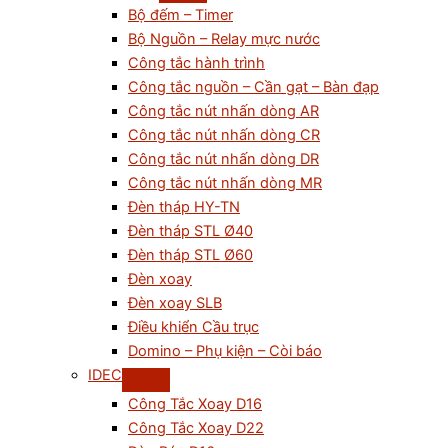
Bộ đếm – Timer
Bộ Nguồn – Relay mực nước
Công tắc hành trình
Công tắc nguồn – Cần gạt – Bàn đạp
Công tắc nút nhấn dòng AR
Công tắc nút nhấn dòng CR
Công tắc nút nhấn dòng DR
Công tắc nút nhấn dòng MR
Đèn tháp HY-TN
Đèn tháp STL Ø40
Đèn tháp STL Ø60
Đèn xoay
Đèn xoay SLB
Điều khiển Cầu trục
Domino – Phụ kiện – Còi báo
IDEC
Công Tắc Xoay D16
Công Tắc Xoay D22