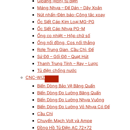
Gioăng (Ron) tủ điện
Máng Nhựa – Đế Dán – Dây Xoắn
Nút nhấn-Đèn báo-Công tắc xoay
Ốc Siết Cáp Kim Loại MG-PG
Ốc Siết Cáp Nhựa PG-M
Ống co nhiệt – Hộp chữ số
Ống nối đồng, Cos nối thẳng
Rơle Trung Gian, Cầu Chì, Đế
Sứ Đỡ – Gối Đỡ – Quạt Hút
Thanh Trung Tính – Ray – Lược
Tủ điện chống nước
CNC-WIZ
Biến Dòng Bảo Vệ Băng Quấn
Biến Dòng Đo Lường Băng Quấn
Biến Dòng Đo Lường Nhựa Vuông
Biến Dòng Đo Lường Vỏ Nhựa Có Đế
Cầu Chì
Chuyển Mạch Volt và Ampe
Đồng Hồ Tủ Điện AC 72×72