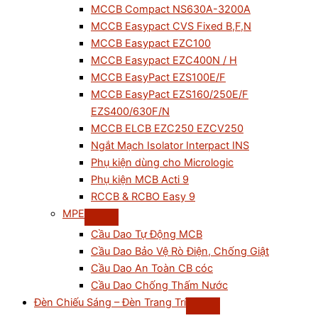
MCCB Compact NS630A-3200A
MCCB Easypact CVS Fixed B,F,N
MCCB Easypact EZC100
MCCB Easypact EZC400N / H
MCCB EasyPact EZS100E/F
MCCB EasyPact EZS160/250E/F
EZS400/630F/N
MCCB ELCB EZC250 EZCV250
Ngắt Mạch Isolator Interpact INS
Phụ kiện dùng cho Micrologic
Phụ kiện MCB Acti 9
RCCB & RCBO Easy 9
MPE
Cầu Dao Tự Động MCB
Cầu Dao Bảo Vệ Rò Điện, Chống Giật
Cầu Dao An Toàn CB cóc
Cầu Dao Chống Thấm Nước
Đèn Chiếu Sáng – Đèn Trang Trí