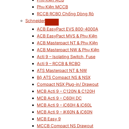
Phụ Kiện ACB
Phụ Kiện MCCB
RCCB RCBO Chống Dòng Rò
Schneider
ACB EasyPact EVS 800-4000A
ACB EasyPact MVS & Phụ Kiện
ACB Masterpact NT & Phụ Kiện
ACB Masterpact NW & Phụ Kiện
Acti 9 – Isolating Switch, Fuse
Acti 9 – RCCB & RCBO
ATS Masterpact NT & NW
Bộ ATS Compact NS & NSX
Compact NSX Plug-in/ Drawout
MCB Acti 9 – C120N & C120H
MCB Acti 9 – C60H DC
MCB Acti 9 – iC60H & iC60L
MCB Acti 9 – iK60N & iC60N
MCB Easy 9
MCCB Compact NS Drawout