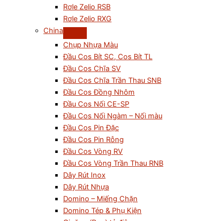
Rơle Zelio RSB
Rơle Zelio RXG
China
Chụp Nhựa Màu
Đầu Cos Bít SC, Cos Bít TL
Đầu Cos Chĩa SV
Đầu Cos Chĩa Trần Thau SNB
Đầu Cos Đồng Nhôm
Đầu Cos Nối CE-SP
Đầu Cos Nối Ngàm – Nối màu
Đầu Cos Pin Đặc
Đầu Cos Pin Rỗng
Đầu Cos Vòng RV
Đầu Cos Vòng Trần Thau RNB
Dây Rút Inox
Dây Rút Nhựa
Domino – Miếng Chặn
Domino Tép & Phụ Kiện