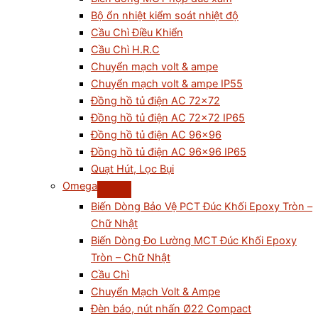
Bộ ổn nhiệt kiểm soát nhiệt độ
Cầu Chì Điều Khiển
Cầu Chì H.R.C
Chuyển mạch volt & ampe
Chuyển mạch volt & ampe IP55
Đồng hồ tủ điện AC 72×72
Đồng hồ tủ điện AC 72×72 IP65
Đồng hồ tủ điện AC 96×96
Đồng hồ tủ điện AC 96×96 IP65
Quạt Hút, Lọc Bụi
Omega
Biến Dòng Bảo Vệ PCT Đúc Khối Epoxy Tròn –
Chữ Nhật
Biến Dòng Đo Lường MCT Đúc Khối Epoxy
Tròn – Chữ Nhật
Cầu Chì
Chuyển Mạch Volt & Ampe
Đèn báo, nút nhấn Ø22 Compact