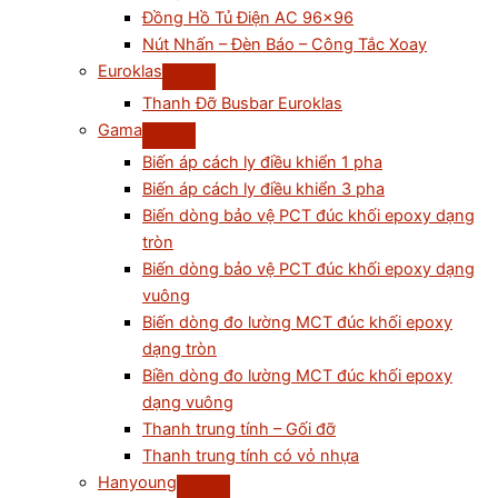
Đồng Hồ Tủ Điện AC 96×96
Nút Nhấn – Đèn Báo – Công Tắc Xoay
Euroklas
Thanh Đỡ Busbar Euroklas
Gama
Biến áp cách ly điều khiển 1 pha
Biến áp cách ly điều khiển 3 pha
Biến dòng bảo vệ PCT đúc khối epoxy dạng
tròn
Biến dòng bảo vệ PCT đúc khối epoxy dạng
vuông
Biến dòng đo lường MCT đúc khối epoxy
dạng tròn
Biền dòng đo lường MCT đúc khối epoxy
dạng vuông
Thanh trung tính – Gối đỡ
Thanh trung tính có vỏ nhựa
Hanyoung