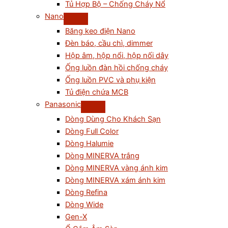
Tủ Hợp Bộ – Chống Cháy Nổ
Nano
Băng keo điện Nano
Đèn báo, cầu chì, dimmer
Hộp âm, hộp nổi, hộp nối dây
Ống luồn đàn hồi chống cháy
Ống luồn PVC và phụ kiện
Tủ điện chứa MCB
Panasonic
Dòng Dùng Cho Khách Sạn
Dòng Full Color
Dòng Halumie
Dòng MINERVA trắng
Dòng MINERVA vàng ánh kim
Dòng MINERVA xám ánh kim
Dòng Refina
Dòng Wide
Gen-X