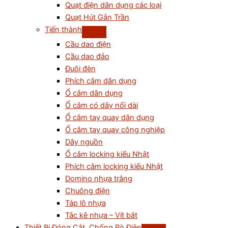
Quạt điện dân dụng các loại
Quạt Hút Gắn Trần
Tiến thành
Cầu dao điện
Cầu dao đảo
Đuôi đèn
Phích cắm dân dụng
Ổ cắm dân dụng
Ổ cắm có dây nối dài
Ổ cắm tay quay dân dụng
Ổ cắm tay quay công nghiệp
Dây nguồn
Ổ cắm locking kiểu Nhật
Phích cắm locking kiểu Nhật
Domino nhựa trắng
Chuông điện
Táp lô nhựa
Tắc kê nhựa – Vít bắt
Thiết Bị Đóng Cắt, Chống Rò Điện