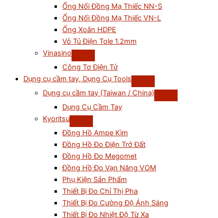
Ống Nối Đồng Mạ Thiếc NN-S
Ống Nối Đồng Mạ Thiếc VN-L
Ống Xoắn HDPE
Vỏ Tủ Điện Tole 1.2mm
Vinasino
Công Tơ Điện Tử
Dụng cụ cầm tay, Dụng Cụ Tools
Dụng cụ cầm tay (Taiwan / China)
Dụng Cụ Cầm Tay
Kyoritsu
Đồng Hồ Ampe Kìm
Đồng Hồ Đo Điện Trở Đất
Đồng Hồ Đo Megomet
Đồng Hồ Đo Vạn Năng VOM
Phụ Kiện Sản Phẩm
Thiết Bị Đo Chỉ Thị Pha
Thiết Bị Đo Cường Độ Ánh Sáng
Thiết Bị Đo Nhiệt Độ Từ Xa