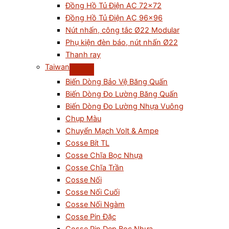
Đồng Hồ Tủ Điện AC 72×72
Đồng Hồ Tủ Điện AC 96×96
Nút nhấn, công tắc Ø22 Modular
Phụ kiện đèn báo, nút nhấn Ø22
Thanh ray
Taiwan
Biến Dòng Bảo Vệ Băng Quấn
Biến Dòng Đo Lường Băng Quấn
Biến Dòng Đo Lường Nhựa Vuông
Chụp Màu
Chuyển Mạch Volt & Ampe
Cosse Bít TL
Cosse Chĩa Bọc Nhựa
Cosse Chĩa Trần
Cosse Nối
Cosse Nối Cuối
Cosse Nối Ngàm
Cosse Pin Đặc