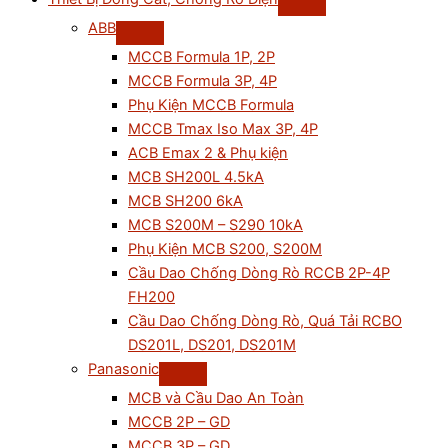
ABB
MCCB Formula 1P, 2P
MCCB Formula 3P, 4P
Phụ Kiện MCCB Formula
MCCB Tmax Iso Max 3P, 4P
ACB Emax 2 & Phụ kiện
MCB SH200L 4.5kA
MCB SH200 6kA
MCB S200M – S290 10kA
Phụ Kiện MCB S200, S200M
Cầu Dao Chống Dòng Rò RCCB 2P-4P
FH200
Cầu Dao Chống Dòng Rò, Quá Tải RCBO
DS201L, DS201, DS201M
Panasonic
MCB và Cầu Dao An Toàn
MCCB 2P – GD
MCCB 3P – GD