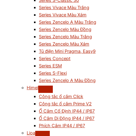
Series S-Classic 30
Series Vivace Màu Trắng
Series Vivace Màu Xám
Series Zencelo A Màu Trắng
Series Zencelo Màu Đồng
Series Zencelo Màu Trắng
Series Zencelo Màu Xám
Tủ điện Mini Pragma, Easy9
Series Concept
Series ESM
Series S-Flexi
Series Zencelo A Màu Đồng
Himel
Công tắc ổ cắm Click
Công tắc ổ cắm Prime V2
Ổ Cắm Cố Định IP44 / IP67
Ổ Cắm Di Động IP44 / IP67
Phích Cắm IP44 / IP67
Lioa