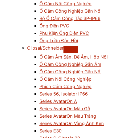
Ổ Cắm Nối Công Nghiệp
Ổ Cắm Công Nghiệp Gắn Nổi
Bộ Ổ Cắm Công Tắc 3P-IP66
Ống Điện PVC
Phụ Kiện Ống Điện PVC
Ống Luồn Đàn Hồi
Clipsal/Schneider
Ổ Cắm Âm Sàn, Đế Âm, Hộp Nổi
Ổ Cắm Công Nghiệp Gắn Âm
Ổ Cắm Công Nghiệp Gắn Nổi
Ổ Cắm Nối Công Nghiệp
Phích Cắm Công Nghiệp
Series 56, Isolator IP66
Series AvatarOn A
Series AvatarOn Màu Gỗ
Series AvatarOn Màu Trắng
Series AvatarOn Vàng Ánh Kim
Series E30