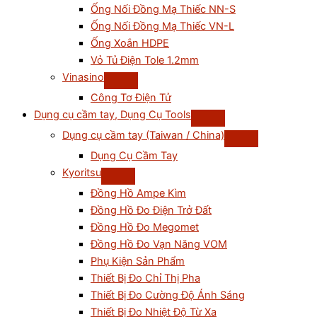
Ống Nối Đồng Mạ Thiếc NN-S
Ống Nối Đồng Mạ Thiếc VN-L
Ống Xoắn HDPE
Vỏ Tủ Điện Tole 1.2mm
Vinasino
Công Tơ Điện Tử
Dụng cụ cầm tay, Dụng Cụ Tools
Dụng cụ cầm tay (Taiwan / China)
Dụng Cụ Cầm Tay
Kyoritsu
Đồng Hồ Ampe Kìm
Đồng Hồ Đo Điện Trở Đất
Đồng Hồ Đo Megomet
Đồng Hồ Đo Vạn Năng VOM
Phụ Kiện Sản Phẩm
Thiết Bị Đo Chỉ Thị Pha
Thiết Bị Đo Cường Độ Ánh Sáng
Thiết Bị Đo Nhiệt Độ Từ Xa