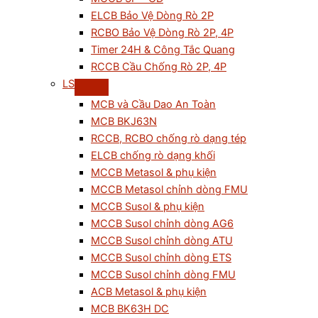
ELCB Bảo Vệ Dòng Rò 2P
RCBO Bảo Vệ Dòng Rò 2P, 4P
Timer 24H & Công Tắc Quang
RCCB Cầu Chống Rò 2P, 4P
LS
MCB và Cầu Dao An Toàn
MCB BKJ63N
RCCB, RCBO chống rò dạng tép
ELCB chống rò dạng khối
MCCB Metasol & phụ kiện
MCCB Metasol chỉnh dòng FMU
MCCB Susol & phụ kiện
MCCB Susol chỉnh dòng AG6
MCCB Susol chỉnh dòng ATU
MCCB Susol chỉnh dòng ETS
MCCB Susol chỉnh dòng FMU
ACB Metasol & phụ kiện
MCB BK63H DC