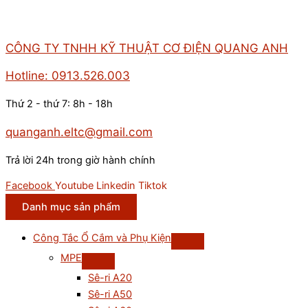
CÔNG TY TNHH KỸ THUẬT CƠ ĐIỆN QUANG ANH
Hotline: 0913.526.003
Thứ 2 - thứ 7: 8h - 18h
quanganh.eltc@gmail.com
Trả lời 24h trong giờ hành chính
Facebook
Youtube
Linkedin
Tiktok
Danh mục sản phẩm
Công Tắc Ổ Cắm và Phụ Kiện
MPE
Sê-ri A20
Sê-ri A50