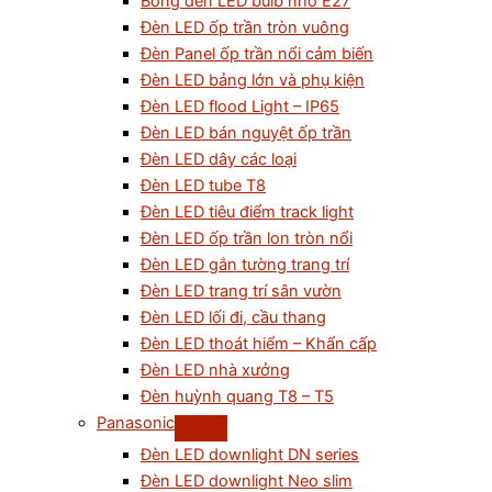
Bóng đèn LED bulb nhỏ E27
Đèn LED ốp trần tròn vuông
Đèn Panel ốp trần nổi cảm biến
Đèn LED bảng lớn và phụ kiện
Đèn LED flood Light – IP65
Đèn LED bán nguyệt ốp trần
Đèn LED dây các loại
Đèn LED tube T8
Đèn LED tiêu điểm track light
Đèn LED ốp trần lon tròn nổi
Đèn LED gắn tường trang trí
Đèn LED trang trí sân vườn
Đèn LED lối đi, cầu thang
Đèn LED thoát hiểm – Khẩn cấp
Đèn LED nhà xưởng
Đèn huỳnh quang T8 – T5
Panasonic
Đèn LED downlight DN series
Đèn LED downlight Neo slim