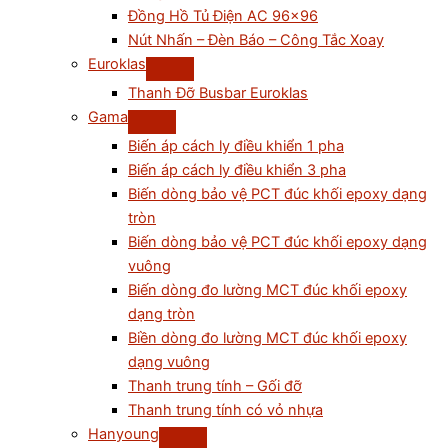
Đồng Hồ Tủ Điện AC 96×96
Nút Nhấn – Đèn Báo – Công Tắc Xoay
Euroklas
Thanh Đỡ Busbar Euroklas
Gama
Biến áp cách ly điều khiển 1 pha
Biến áp cách ly điều khiển 3 pha
Biến dòng bảo vệ PCT đúc khối epoxy dạng
tròn
Biến dòng bảo vệ PCT đúc khối epoxy dạng
vuông
Biến dòng đo lường MCT đúc khối epoxy
dạng tròn
Biền dòng đo lường MCT đúc khối epoxy
dạng vuông
Thanh trung tính – Gối đỡ
Thanh trung tính có vỏ nhựa
Hanyoung