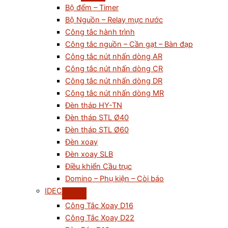
Bộ đếm – Timer
Bộ Nguồn – Relay mực nước
Công tắc hành trình
Công tắc nguồn – Cần gạt – Bàn đạp
Công tắc nút nhấn dòng AR
Công tắc nút nhấn dòng CR
Công tắc nút nhấn dòng DR
Công tắc nút nhấn dòng MR
Đèn tháp HY-TN
Đèn tháp STL Ø40
Đèn tháp STL Ø60
Đèn xoay
Đèn xoay SLB
Điều khiển Cầu trục
Domino – Phụ kiện – Còi báo
IDEC
Công Tắc Xoay D16
Công Tắc Xoay D22