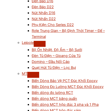
Đèn Báo D16
Đèn Báo D22
Nút Nhấn D16
Nút Nhấn D22
Phụ Kiện Cho Series D22
Rơle Trung Gian – Bộ Định Thời Timer – Đế –
Terminal
Leipole
Bộ Ổn Nhiệt, Độ Ẩm – Bộ Sưởi
Đèn Tủ Điện – Gioang Cửa Tủ
Domino – Đầu Nối Cáp
Quạt Hút Tủ Điện – Lọc Bụi
MT
Biến Dòng Bảo Vệ PCT Đúc Khối Epoxy
Biến Dòng Đo Lường MCT Đúc Khối Epoxy
Biến dòng đo lường RCT
Biến dòng MCT băng quấn
Biến dòng MCT hộp đúc 3 pha và 1 Pha
Biến dòng MCT hộp đúc xám