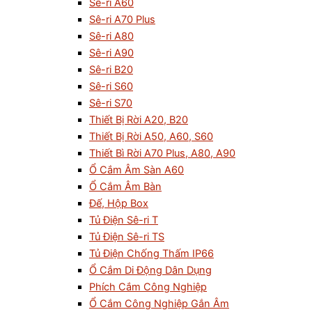
Sê-ri A60
Sê-ri A70 Plus
Sê-ri A80
Sê-ri A90
Sê-ri B20
Sê-ri S60
Sê-ri S70
Thiết Bị Rời A20, B20
Thiết Bị Rời A50, A60, S60
Thiết Bì Rời A70 Plus, A80, A90
Ổ Cắm Âm Sàn A60
Ổ Cắm Âm Bàn
Đế, Hộp Box
Tủ Điện Sê-ri T
Tủ Điện Sê-ri TS
Tủ Điện Chống Thấm IP66
Ổ Cắm Di Động Dân Dụng
Phích Cắm Công Nghiệp
Ổ Cắm Công Nghiệp Gắn Âm