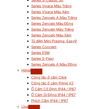
Series S-Classic 30
Series Vivace Màu Trắng
Series Vivace Màu Xám
Series Zencelo A Màu Trắng
Series Zencelo Màu Đồng
Series Zencelo Màu Trắng
Series Zencelo Màu Xám
Tủ điện Mini Pragma, Easy9
Series Concept
Series ESM
Series S-Flexi
Series Zencelo A Màu Đồng
Himel
Công tắc ổ cắm Click
Công tắc ổ cắm Prime V2
Ổ Cắm Cố Định IP44 / IP67
Ổ Cắm Di Động IP44 / IP67
Phích Cắm IP44 / IP67
Lioa