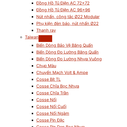
Đồng Hồ Tủ Điện AC 72×72
Đồng Hồ Tủ Điện AC 96×96
Nút nhấn, công tắc Ø22 Modular
Phụ kiện đèn báo, nút nhấn Ø22
Thanh ray
Taiwan
Biến Dòng Bảo Vệ Băng Quấn
Biến Dòng Đo Lường Băng Quấn
Biến Dòng Đo Lường Nhựa Vuông
Chụp Màu
Chuyển Mạch Volt & Ampe
Cosse Bít TL
Cosse Chĩa Bọc Nhựa
Cosse Chĩa Trần
Cosse Nối
Cosse Nối Cuối
Cosse Nối Ngàm
Cosse Pin Đặc