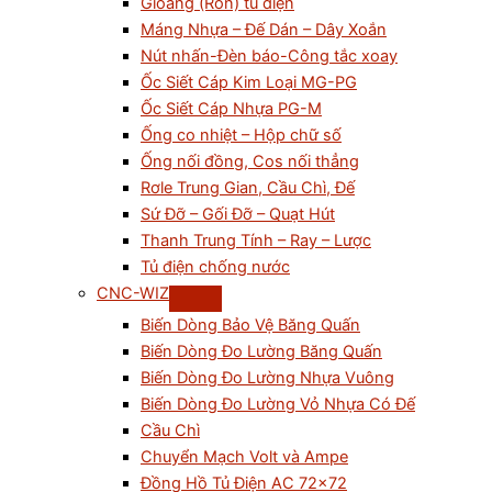
Gioăng (Ron) tủ điện
Máng Nhựa – Đế Dán – Dây Xoắn
Nút nhấn-Đèn báo-Công tắc xoay
Ốc Siết Cáp Kim Loại MG-PG
Ốc Siết Cáp Nhựa PG-M
Ống co nhiệt – Hộp chữ số
Ống nối đồng, Cos nối thẳng
Rơle Trung Gian, Cầu Chì, Đế
Sứ Đỡ – Gối Đỡ – Quạt Hút
Thanh Trung Tính – Ray – Lược
Tủ điện chống nước
CNC-WIZ
Biến Dòng Bảo Vệ Băng Quấn
Biến Dòng Đo Lường Băng Quấn
Biến Dòng Đo Lường Nhựa Vuông
Biến Dòng Đo Lường Vỏ Nhựa Có Đế
Cầu Chì
Chuyển Mạch Volt và Ampe
Đồng Hồ Tủ Điện AC 72×72