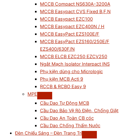
MCCB Compact NS630A-3200A
MCCB Easypact CVS Fixed B,F,N
MCCB Easypact EZC100
MCCB Easypact EZC400N / H
MCCB EasyPact EZS100E/F
MCCB EasyPact EZS160/250E/F
EZS400/630F/N
MCCB ELCB EZC250 EZCV250
Ngắt Mạch Isolator Interpact INS
Phụ kiện dùng cho Micrologic
Phụ kiện MCB Acti 9
RCCB & RCBO Easy 9
MPE
Cầu Dao Tự Động MCB
Cầu Dao Bảo Vệ Rò Điện, Chống Giật
Cầu Dao An Toàn CB cóc
Cầu Dao Chống Thấm Nước
Đèn Chiếu Sáng – Đèn Trang Trí