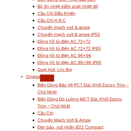
Bộ ổn nhiệt kiểm soát nhiệt độ
Cầu Chì Điều Khiển
Cầu Chì H.R.C
Chuyển mạch volt & ampe
Chuyển mạch volt & ampe IP55
Đồng hồ tủ điện AC 72×72
Đồng hồ tủ điện AC 72×72 IP65
Đồng hồ tủ điện AC 96×96
Đồng hồ tủ điện AC 96×96 IP65
Quạt Hút, Lọc Bụi
Omega
Biến Dòng Bảo Vệ PCT Đúc Khối Epoxy Tròn –
Chữ Nhật
Biến Dòng Đo Lường MCT Đúc Khối Epoxy
Tròn – Chữ Nhật
Cầu Chì
Chuyển Mạch Volt & Ampe
Đèn báo, nút nhấn Ø22 Compact