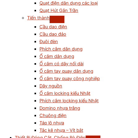
Quạt điện dân dụng các loại
Quạt Hút Gắn Trần
Tiến thành
Cầu dao điện
Cầu dao đảo
Đuôi đèn
Phích cắm dân dụng
Ổ cắm dân dụng
Ổ cắm có dây nối dài
Ổ cắm tay quay dân dụng
Ổ cắm tay quay công nghiệp
Dây nguồn
Ổ cắm locking kiểu Nhật
Phích cắm locking kiểu Nhật
Domino nhựa trắng
Chuông điện
Táp lô nhựa
Tắc kê nhựa – Vít bắt
Thiết Bị Đóng Cắt, Chống Rò Điện