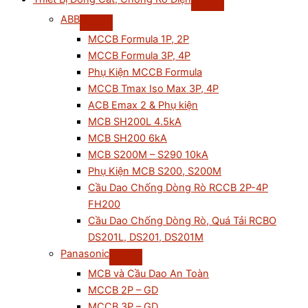
ABB
MCCB Formula 1P, 2P
MCCB Formula 3P, 4P
Phụ Kiện MCCB Formula
MCCB Tmax Iso Max 3P, 4P
ACB Emax 2 & Phụ kiện
MCB SH200L 4.5kA
MCB SH200 6kA
MCB S200M – S290 10kA
Phụ Kiện MCB S200, S200M
Cầu Dao Chống Dòng Rò RCCB 2P-4P
FH200
Cầu Dao Chống Dòng Rò, Quá Tải RCBO
DS201L, DS201, DS201M
Panasonic
MCB và Cầu Dao An Toàn
MCCB 2P – GD
MCCB 3P – GD