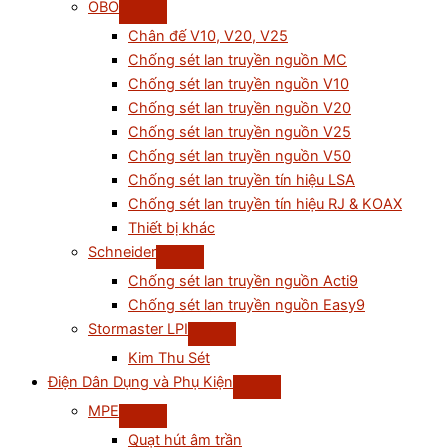
OBO
Chân đế V10, V20, V25
Chống sét lan truyền nguồn MC
Chống sét lan truyền nguồn V10
Chống sét lan truyền nguồn V20
Chống sét lan truyền nguồn V25
Chống sét lan truyền nguồn V50
Chống sét lan truyền tín hiệu LSA
Chống sét lan truyền tín hiệu RJ & KOAX
Thiết bị khác
Schneider
Chống sét lan truyền nguồn Acti9
Chống sét lan truyền nguồn Easy9
Stormaster LPI
Kim Thu Sét
Điện Dân Dụng và Phụ Kiện
MPE
Quạt hút âm trần