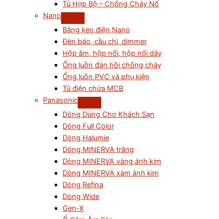
Tủ Hợp Bộ – Chống Cháy Nổ
Nano
Băng keo điện Nano
Đèn báo, cầu chì, dimmer
Hộp âm, hộp nổi, hộp nối dây
Ống luồn đàn hồi chống cháy
Ống luồn PVC và phụ kiện
Tủ điện chứa MCB
Panasonic
Dòng Dùng Cho Khách Sạn
Dòng Full Color
Dòng Halumie
Dòng MINERVA trắng
Dòng MINERVA vàng ánh kim
Dòng MINERVA xám ánh kim
Dòng Refina
Dòng Wide
Gen-X