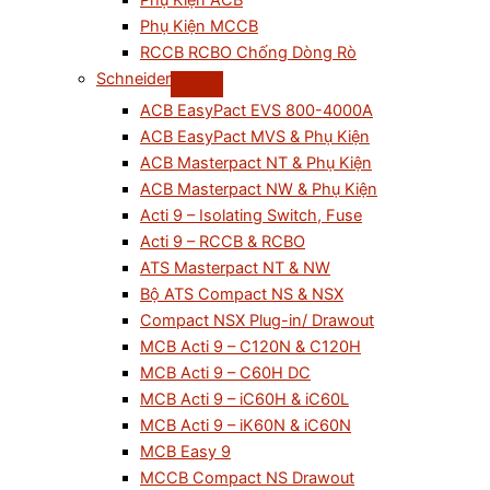
Phụ Kiện ACB
Phụ Kiện MCCB
RCCB RCBO Chống Dòng Rò
Schneider
ACB EasyPact EVS 800-4000A
ACB EasyPact MVS & Phụ Kiện
ACB Masterpact NT & Phụ Kiện
ACB Masterpact NW & Phụ Kiện
Acti 9 – Isolating Switch, Fuse
Acti 9 – RCCB & RCBO
ATS Masterpact NT & NW
Bộ ATS Compact NS & NSX
Compact NSX Plug-in/ Drawout
MCB Acti 9 – C120N & C120H
MCB Acti 9 – C60H DC
MCB Acti 9 – iC60H & iC60L
MCB Acti 9 – iK60N & iC60N
MCB Easy 9
MCCB Compact NS Drawout