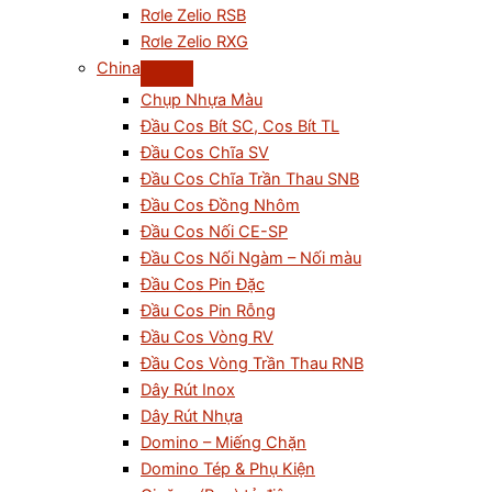
Rơle Zelio RSB
Rơle Zelio RXG
China
Chụp Nhựa Màu
Đầu Cos Bít SC, Cos Bít TL
Đầu Cos Chĩa SV
Đầu Cos Chĩa Trần Thau SNB
Đầu Cos Đồng Nhôm
Đầu Cos Nối CE-SP
Đầu Cos Nối Ngàm – Nối màu
Đầu Cos Pin Đặc
Đầu Cos Pin Rỗng
Đầu Cos Vòng RV
Đầu Cos Vòng Trần Thau RNB
Dây Rút Inox
Dây Rút Nhựa
Domino – Miếng Chặn
Domino Tép & Phụ Kiện