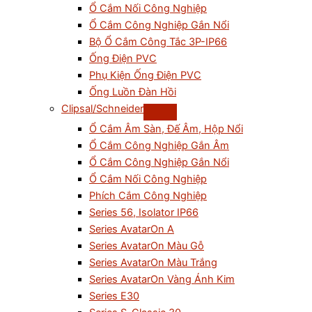
Ổ Cắm Nối Công Nghiệp
Ổ Cắm Công Nghiệp Gắn Nổi
Bộ Ổ Cắm Công Tắc 3P-IP66
Ống Điện PVC
Phụ Kiện Ống Điện PVC
Ống Luồn Đàn Hồi
Clipsal/Schneider
Ổ Cắm Âm Sàn, Đế Âm, Hộp Nổi
Ổ Cắm Công Nghiệp Gắn Âm
Ổ Cắm Công Nghiệp Gắn Nổi
Ổ Cắm Nối Công Nghiệp
Phích Cắm Công Nghiệp
Series 56, Isolator IP66
Series AvatarOn A
Series AvatarOn Màu Gỗ
Series AvatarOn Màu Trắng
Series AvatarOn Vàng Ánh Kim
Series E30