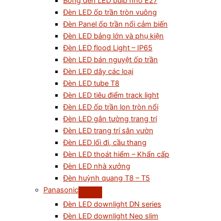
Bóng đèn LED bulb nhỏ E27
Đèn LED ốp trần tròn vuông
Đèn Panel ốp trần nổi cảm biến
Đèn LED bảng lớn và phụ kiện
Đèn LED flood Light – IP65
Đèn LED bán nguyệt ốp trần
Đèn LED dây các loại
Đèn LED tube T8
Đèn LED tiêu điểm track light
Đèn LED ốp trần lon tròn nổi
Đèn LED gắn tường trang trí
Đèn LED trang trí sân vườn
Đèn LED lối đi, cầu thang
Đèn LED thoát hiểm – Khẩn cấp
Đèn LED nhà xưởng
Đèn huỳnh quang T8 – T5
Panasonic
Đèn LED downlight DN series
Đèn LED downlight Neo slim