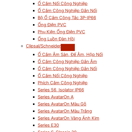
Ổ Cắm Nối Công Nghiệp
Ổ Cắm Công Nghiệp Gắn Nổi
Bộ Ổ Cắm Công Tắc 3P-IP66
Ống Điện PVC
Phụ Kiện Ống Điện PVC
Ống Luồn Đàn Hồi
Clipsal/Schneider
Ổ Cắm Âm Sàn, Đế Âm, Hộp Nổi
Ổ Cắm Công Nghiệp Gắn Âm
Ổ Cắm Công Nghiệp Gắn Nổi
Ổ Cắm Nối Công Nghiệp
Phích Cắm Công Nghiệp
Series 56, Isolator IP66
Series AvatarOn A
Series AvatarOn Màu Gỗ
Series AvatarOn Màu Trắng
Series AvatarOn Vàng Ánh Kim
Series E30