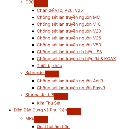
OBO
Chân đế V10, V20, V25
Chống sét lan truyền nguồn MC
Chống sét lan truyền nguồn V10
Chống sét lan truyền nguồn V20
Chống sét lan truyền nguồn V25
Chống sét lan truyền nguồn V50
Chống sét lan truyền tín hiệu LSA
Chống sét lan truyền tín hiệu RJ & KOAX
Thiết bị khác
Schneider
Chống sét lan truyền nguồn Acti9
Chống sét lan truyền nguồn Easy9
Stormaster LPI
Kim Thu Sét
Điện Dân Dụng và Phụ Kiện
MPE
Quạt hút âm trần