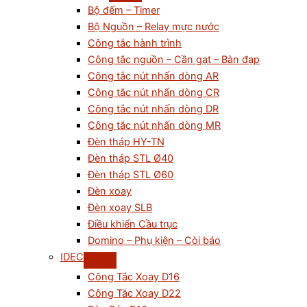
Bộ đếm – Timer
Bộ Nguồn – Relay mực nước
Công tắc hành trình
Công tắc nguồn – Cần gạt – Bàn đạp
Công tắc nút nhấn dòng AR
Công tắc nút nhấn dòng CR
Công tắc nút nhấn dòng DR
Công tắc nút nhấn dòng MR
Đèn tháp HY-TN
Đèn tháp STL Ø40
Đèn tháp STL Ø60
Đèn xoay
Đèn xoay SLB
Điều khiển Cầu trục
Domino – Phụ kiện – Còi báo
IDEC
Công Tắc Xoay D16
Công Tắc Xoay D22