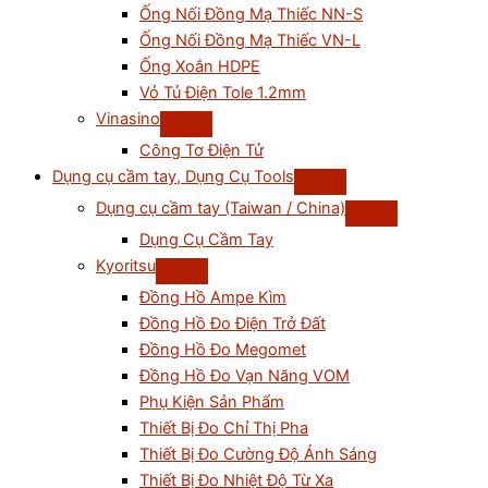
Ống Nối Đồng Mạ Thiếc NN-S
Ống Nối Đồng Mạ Thiếc VN-L
Ống Xoắn HDPE
Vỏ Tủ Điện Tole 1.2mm
Vinasino
Công Tơ Điện Tử
Dụng cụ cầm tay, Dụng Cụ Tools
Dụng cụ cầm tay (Taiwan / China)
Dụng Cụ Cầm Tay
Kyoritsu
Đồng Hồ Ampe Kìm
Đồng Hồ Đo Điện Trở Đất
Đồng Hồ Đo Megomet
Đồng Hồ Đo Vạn Năng VOM
Phụ Kiện Sản Phẩm
Thiết Bị Đo Chỉ Thị Pha
Thiết Bị Đo Cường Độ Ánh Sáng
Thiết Bị Đo Nhiệt Độ Từ Xa