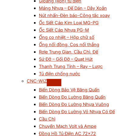
Gioăng (Ron) tủ điện
Máng Nhựa – Đế Dán – Dây Xoắn
Nút nhấn-Đèn báo-Công tắc xoay
Ốc Siết Cáp Kim Loại MG-PG
Ốc Siết Cáp Nhựa PG-M
Ống co nhiệt – Hộp chữ số
Ống nối đồng, Cos nối thẳng
Rơle Trung Gian, Cầu Chì, Đế
Sứ Đỡ – Gối Đỡ – Quạt Hút
Thanh Trung Tính – Ray – Lược
Tủ điện chống nước
CNC-WIZ
Biến Dòng Bảo Vệ Băng Quấn
Biến Dòng Đo Lường Băng Quấn
Biến Dòng Đo Lường Nhựa Vuông
Biến Dòng Đo Lường Vỏ Nhựa Có Đế
Cầu Chì
Chuyển Mạch Volt và Ampe
Đồng Hồ Tủ Điện AC 72×72