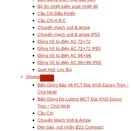
Bộ ổn nhiệt kiểm soát nhiệt độ
Cầu Chì Điều Khiển
Cầu Chì H.R.C
Chuyển mạch volt & ampe
Chuyển mạch volt & ampe IP55
Đồng hồ tủ điện AC 72×72
Đồng hồ tủ điện AC 72×72 IP65
Đồng hồ tủ điện AC 96×96
Đồng hồ tủ điện AC 96×96 IP65
Quạt Hút, Lọc Bụi
Omega
Biến Dòng Bảo Vệ PCT Đúc Khối Epoxy Tròn –
Chữ Nhật
Biến Dòng Đo Lường MCT Đúc Khối Epoxy
Tròn – Chữ Nhật
Cầu Chì
Chuyển Mạch Volt & Ampe
Đèn báo, nút nhấn Ø22 Compact