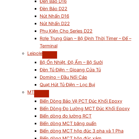
Đèn Báo D16
Đèn Báo D22
Nút Nhấn D16
Nút Nhấn D22
Phụ Kiện Cho Series D22
Rơle Trung Gian – Bộ Định Thời Timer – Đế –
Terminal
Leipole
Bộ Ổn Nhiệt, Độ Ẩm – Bộ Sưởi
Đèn Tủ Điện – Gioang Cửa Tủ
Domino – Đầu Nối Cáp
Quạt Hút Tủ Điện – Lọc Bụi
MT
Biến Dòng Bảo Vệ PCT Đúc Khối Epoxy
Biến Dòng Đo Lường MCT Đúc Khối Epoxy
Biến dòng đo lường RCT
Biến dòng MCT băng quấn
Biến dòng MCT hộp đúc 3 pha và 1 Pha
Biến dòng MCT hộp đúc xám