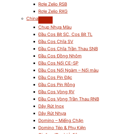
Rơle Zelio RSB
Rơle Zelio RXG
China
Chụp Nhựa Màu
Đầu Cos Bít SC, Cos Bít TL
Đầu Cos Chĩa SV
Đầu Cos Chĩa Trần Thau SNB
Đầu Cos Đồng Nhôm
Đầu Cos Nối CE-SP
Đầu Cos Nối Ngàm – Nối màu
Đầu Cos Pin Đặc
Đầu Cos Pin Rỗng
Đầu Cos Vòng RV
Đầu Cos Vòng Trần Thau RNB
Dây Rút Inox
Dây Rút Nhựa
Domino – Miếng Chặn
Domino Tép & Phụ Kiện