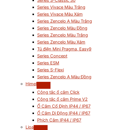
Series S-Classic 30
Series Vivace Màu Trắng
Series Vivace Màu Xám
Series Zencelo A Màu Trắng
Series Zencelo Màu Đồng
Series Zencelo Màu Trắng
Series Zencelo Màu Xám
Tủ điện Mini Pragma, Easy9
Series Concept
Series ESM
Series S-Flexi
Series Zencelo A Màu Đồng
Himel
Công tắc ổ cắm Click
Công tắc ổ cắm Prime V2
Ổ Cắm Cố Định IP44 / IP67
Ổ Cắm Di Động IP44 / IP67
Phích Cắm IP44 / IP67
Lioa