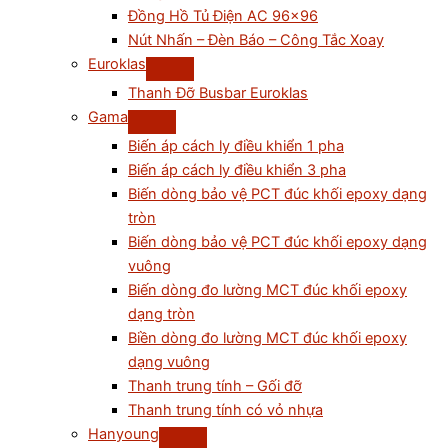
Đồng Hồ Tủ Điện AC 96×96
Nút Nhấn – Đèn Báo – Công Tắc Xoay
Euroklas
Thanh Đỡ Busbar Euroklas
Gama
Biến áp cách ly điều khiển 1 pha
Biến áp cách ly điều khiển 3 pha
Biến dòng bảo vệ PCT đúc khối epoxy dạng
tròn
Biến dòng bảo vệ PCT đúc khối epoxy dạng
vuông
Biến dòng đo lường MCT đúc khối epoxy
dạng tròn
Biền dòng đo lường MCT đúc khối epoxy
dạng vuông
Thanh trung tính – Gối đỡ
Thanh trung tính có vỏ nhựa
Hanyoung