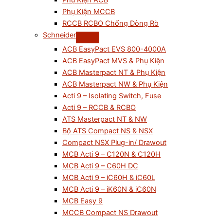
Phụ Kiện ACB
Phụ Kiện MCCB
RCCB RCBO Chống Dòng Rò
Schneider
ACB EasyPact EVS 800-4000A
ACB EasyPact MVS & Phụ Kiện
ACB Masterpact NT & Phụ Kiện
ACB Masterpact NW & Phụ Kiện
Acti 9 – Isolating Switch, Fuse
Acti 9 – RCCB & RCBO
ATS Masterpact NT & NW
Bộ ATS Compact NS & NSX
Compact NSX Plug-in/ Drawout
MCB Acti 9 – C120N & C120H
MCB Acti 9 – C60H DC
MCB Acti 9 – iC60H & iC60L
MCB Acti 9 – iK60N & iC60N
MCB Easy 9
MCCB Compact NS Drawout