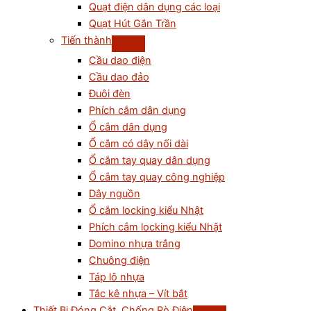
Quạt điện dân dụng các loại
Quạt Hút Gắn Trần
Tiến thành
Cầu dao điện
Cầu dao đảo
Đuôi đèn
Phích cắm dân dụng
Ổ cắm dân dụng
Ổ cắm có dây nối dài
Ổ cắm tay quay dân dụng
Ổ cắm tay quay công nghiệp
Dây nguồn
Ổ cắm locking kiểu Nhật
Phích cắm locking kiểu Nhật
Domino nhựa trắng
Chuông điện
Táp lô nhựa
Tắc kê nhựa – Vít bắt
Thiết Bị Đóng Cắt, Chống Rò Điện