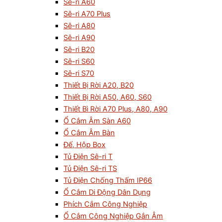
Sê-ri A60
Sê-ri A70 Plus
Sê-ri A80
Sê-ri A90
Sê-ri B20
Sê-ri S60
Sê-ri S70
Thiết Bị Rời A20, B20
Thiết Bị Rời A50, A60, S60
Thiết Bì Rời A70 Plus, A80, A90
Ổ Cắm Âm Sàn A60
Ổ Cắm Âm Bàn
Đế, Hộp Box
Tủ Điện Sê-ri T
Tủ Điện Sê-ri TS
Tủ Điện Chống Thấm IP66
Ổ Cắm Di Động Dân Dụng
Phích Cắm Công Nghiệp
Ổ Cắm Công Nghiệp Gắn Âm