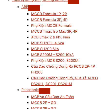
ABB
MCCB Formula 1P, 2P
MCCB Formula 3P, 4P
Phụ Kiện MCCB Formula
MCCB Tmax Iso Max 3P, 4P
ACB Emax 2 & Phụ kiện
MCB SH200L 4.5kA
MCB SH200 6kA
MCB S200M – S290 10kA
Phụ Kiện MCB S200, S200M
Cầu Dao Chống Dòng Rò RCCB 2P-4P
FH200
Cầu Dao Chống Dòng Rò, Quá Tải RCBO
DS201L, DS201, DS201M
Panasonic
MCB và Cầu Dao An Toàn
MCCB 2P – GD
MCCB 3P – GD