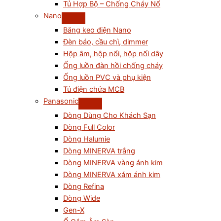
Tủ Hợp Bộ – Chống Cháy Nổ
Nano
Băng keo điện Nano
Đèn báo, cầu chì, dimmer
Hộp âm, hộp nổi, hộp nối dây
Ống luồn đàn hồi chống cháy
Ống luồn PVC và phụ kiện
Tủ điện chứa MCB
Panasonic
Dòng Dùng Cho Khách Sạn
Dòng Full Color
Dòng Halumie
Dòng MINERVA trắng
Dòng MINERVA vàng ánh kim
Dòng MINERVA xám ánh kim
Dòng Refina
Dòng Wide
Gen-X