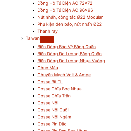
Đồng Hồ Tủ Điện AC 72×72
Đồng Hồ Tủ Điện AC 96×96
Nút nhấn, công tắc Ø22 Modular
Phụ kiện đèn báo, nút nhấn Ø22
Thanh ray
Taiwan
Biến Dòng Bảo Vệ Băng Quấn
Biến Dòng Đo Lường Băng Quấn
Biến Dòng Đo Lường Nhựa Vuông
Chụp Màu
Chuyển Mạch Volt & Ampe
Cosse Bít TL
Cosse Chĩa Bọc Nhựa
Cosse Chĩa Trần
Cosse Nối
Cosse Nối Cuối
Cosse Nối Ngàm
Cosse Pin Đặc