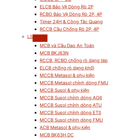
ELCB Bảo Vệ Dòng Rò 2P
RCBO Bảo Vệ Dòng Rò 2P, 4P
Timer 24H & Công Tắc Quang
RCCB Cầu Chống Rò 2P, 4P
LS
MCB và Cầu Dao An Toàn
MCB BKJ63N
RCCB, RCBO chống rò dạng tép
ELCB chống rò dạng khối
MCCB Metasol & phụ kiện
MCCB Metasol chỉnh dòng FMU
MCCB Susol & phụ kiện
MCCB Susol chỉnh dòng AG6
MCCB Susol chỉnh dòng ATU
MCCB Susol chỉnh dòng ETS
MCCB Susol chỉnh dòng FMU
ACB Metasol & phụ kiện
MCB BK63H DC