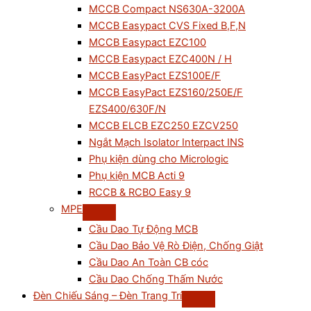
MCCB Compact NS630A-3200A
MCCB Easypact CVS Fixed B,F,N
MCCB Easypact EZC100
MCCB Easypact EZC400N / H
MCCB EasyPact EZS100E/F
MCCB EasyPact EZS160/250E/F
EZS400/630F/N
MCCB ELCB EZC250 EZCV250
Ngắt Mạch Isolator Interpact INS
Phụ kiện dùng cho Micrologic
Phụ kiện MCB Acti 9
RCCB & RCBO Easy 9
MPE
Cầu Dao Tự Động MCB
Cầu Dao Bảo Vệ Rò Điện, Chống Giật
Cầu Dao An Toàn CB cóc
Cầu Dao Chống Thấm Nước
Đèn Chiếu Sáng – Đèn Trang Trí