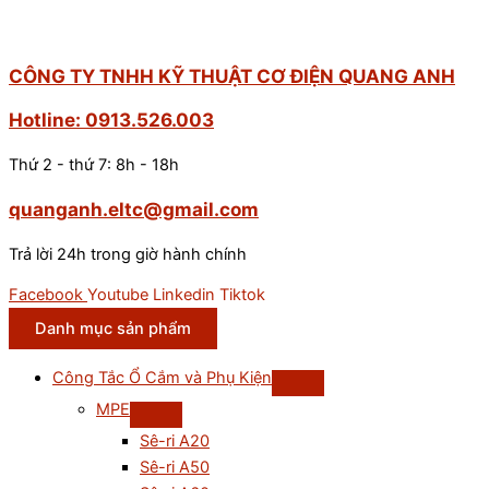
CÔNG TY TNHH KỸ THUẬT CƠ ĐIỆN QUANG ANH
Hotline: 0913.526.003
Thứ 2 - thứ 7: 8h - 18h
quanganh.eltc@gmail.com
Trả lời 24h trong giờ hành chính
Facebook
Youtube
Linkedin
Tiktok
Danh mục sản phẩm
Công Tắc Ổ Cắm và Phụ Kiện
MPE
Sê-ri A20
Sê-ri A50