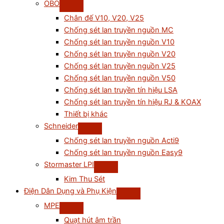
OBO
Chân đế V10, V20, V25
Chống sét lan truyền nguồn MC
Chống sét lan truyền nguồn V10
Chống sét lan truyền nguồn V20
Chống sét lan truyền nguồn V25
Chống sét lan truyền nguồn V50
Chống sét lan truyền tín hiệu LSA
Chống sét lan truyền tín hiệu RJ & KOAX
Thiết bị khác
Schneider
Chống sét lan truyền nguồn Acti9
Chống sét lan truyền nguồn Easy9
Stormaster LPI
Kim Thu Sét
Điện Dân Dụng và Phụ Kiện
MPE
Quạt hút âm trần