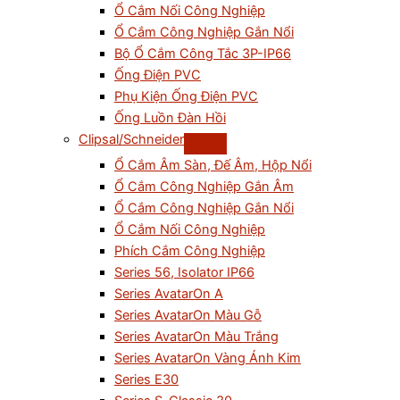
Ổ Cắm Nối Công Nghiệp
Ổ Cắm Công Nghiệp Gắn Nổi
Bộ Ổ Cắm Công Tắc 3P-IP66
Ống Điện PVC
Phụ Kiện Ống Điện PVC
Ống Luồn Đàn Hồi
Clipsal/Schneider
Ổ Cắm Âm Sàn, Đế Âm, Hộp Nổi
Ổ Cắm Công Nghiệp Gắn Âm
Ổ Cắm Công Nghiệp Gắn Nổi
Ổ Cắm Nối Công Nghiệp
Phích Cắm Công Nghiệp
Series 56, Isolator IP66
Series AvatarOn A
Series AvatarOn Màu Gỗ
Series AvatarOn Màu Trắng
Series AvatarOn Vàng Ánh Kim
Series E30