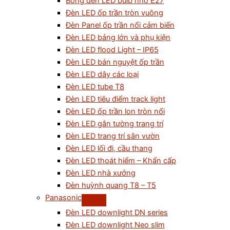
Bóng đèn LED bulb nhỏ E27
Đèn LED ốp trần tròn vuông
Đèn Panel ốp trần nổi cảm biến
Đèn LED bảng lớn và phụ kiện
Đèn LED flood Light – IP65
Đèn LED bán nguyệt ốp trần
Đèn LED dây các loại
Đèn LED tube T8
Đèn LED tiêu điểm track light
Đèn LED ốp trần lon tròn nổi
Đèn LED gắn tường trang trí
Đèn LED trang trí sân vườn
Đèn LED lối đi, cầu thang
Đèn LED thoát hiểm – Khẩn cấp
Đèn LED nhà xưởng
Đèn huỳnh quang T8 – T5
Panasonic
Đèn LED downlight DN series
Đèn LED downlight Neo slim