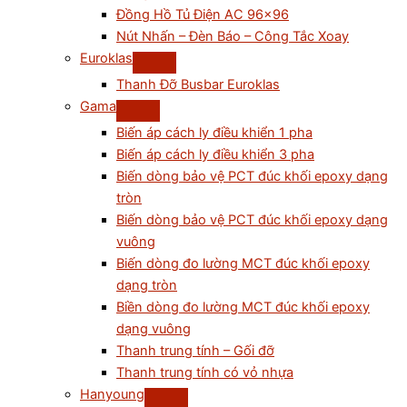
Đồng Hồ Tủ Điện AC 96×96
Nút Nhấn – Đèn Báo – Công Tắc Xoay
Euroklas
Thanh Đỡ Busbar Euroklas
Gama
Biến áp cách ly điều khiển 1 pha
Biến áp cách ly điều khiển 3 pha
Biến dòng bảo vệ PCT đúc khối epoxy dạng
tròn
Biến dòng bảo vệ PCT đúc khối epoxy dạng
vuông
Biến dòng đo lường MCT đúc khối epoxy
dạng tròn
Biền dòng đo lường MCT đúc khối epoxy
dạng vuông
Thanh trung tính – Gối đỡ
Thanh trung tính có vỏ nhựa
Hanyoung