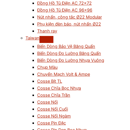
Đồng Hồ Tủ Điện AC 72×72
Đồng Hồ Tủ Điện AC 96×96
Nút nhấn, công tắc Ø22 Modular
Phụ kiện đèn báo, nút nhấn Ø22
Thanh ray
Taiwan
Biến Dòng Bảo Vệ Băng Quấn
Biến Dòng Đo Lường Băng Quấn
Biến Dòng Đo Lường Nhựa Vuông
Chụp Màu
Chuyển Mạch Volt & Ampe
Cosse Bít TL
Cosse Chĩa Bọc Nhựa
Cosse Chĩa Trần
Cosse Nối
Cosse Nối Cuối
Cosse Nối Ngàm
Cosse Pin Đặc