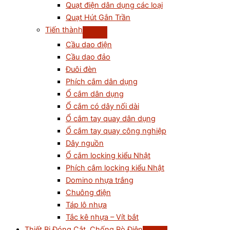
Quạt điện dân dụng các loại
Quạt Hút Gắn Trần
Tiến thành
Cầu dao điện
Cầu dao đảo
Đuôi đèn
Phích cắm dân dụng
Ổ cắm dân dụng
Ổ cắm có dây nối dài
Ổ cắm tay quay dân dụng
Ổ cắm tay quay công nghiệp
Dây nguồn
Ổ cắm locking kiểu Nhật
Phích cắm locking kiểu Nhật
Domino nhựa trắng
Chuông điện
Táp lô nhựa
Tắc kê nhựa – Vít bắt
Thiết Bị Đóng Cắt, Chống Rò Điện