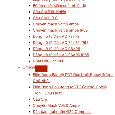
Bộ ổn nhiệt kiểm soát nhiệt độ
Cầu Chì Điều Khiển
Cầu Chì H.R.C
Chuyển mạch volt & ampe
Chuyển mạch volt & ampe IP55
Đồng hồ tủ điện AC 72×72
Đồng hồ tủ điện AC 72×72 IP65
Đồng hồ tủ điện AC 96×96
Đồng hồ tủ điện AC 96×96 IP65
Quạt Hút, Lọc Bụi
Omega
Biến Dòng Bảo Vệ PCT Đúc Khối Epoxy Tròn –
Chữ Nhật
Biến Dòng Đo Lường MCT Đúc Khối Epoxy
Tròn – Chữ Nhật
Cầu Chì
Chuyển Mạch Volt & Ampe
Đèn báo, nút nhấn Ø22 Compact