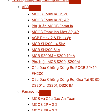
ABB
MCCB Formula 1P, 2P
MCCB Formula 3P, 4P
Phụ Kiện MCCB Formula
MCCB Tmax Iso Max 3P, 4P
ACB Emax 2 & Phụ kiện
MCB SH200L 4.5kA
MCB SH200 6kA
MCB S200M – S290 10kA
Phụ Kiện MCB S200, S200M
Cầu Dao Chống Dòng Rò RCCB 2P-4P
FH200
Cầu Dao Chống Dòng Rò, Quá Tải RCBO
DS201L, DS201, DS201M
Panasonic
MCB và Cầu Dao An Toàn
MCCB 2P – GD
MCCB 3P – GD