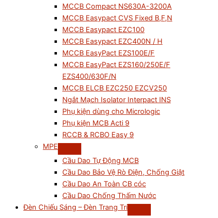
MCCB Compact NS630A-3200A
MCCB Easypact CVS Fixed B,F,N
MCCB Easypact EZC100
MCCB Easypact EZC400N / H
MCCB EasyPact EZS100E/F
MCCB EasyPact EZS160/250E/F
EZS400/630F/N
MCCB ELCB EZC250 EZCV250
Ngắt Mạch Isolator Interpact INS
Phụ kiện dùng cho Micrologic
Phụ kiện MCB Acti 9
RCCB & RCBO Easy 9
MPE
Cầu Dao Tự Động MCB
Cầu Dao Bảo Vệ Rò Điện, Chống Giật
Cầu Dao An Toàn CB cóc
Cầu Dao Chống Thấm Nước
Đèn Chiếu Sáng – Đèn Trang Trí