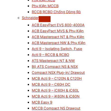
Phụ Kiện ACB
Phụ Kiện MCCB
RCCB RCBO Chống Dòng Rò
Schneider
ACB EasyPact EVS 800-4000A
ACB EasyPact MVS & Phụ Kiện
ACB Masterpact NT & Phụ Kiện
ACB Masterpact NW & Phụ Kiện
Acti 9 – Isolating Switch, Fuse
Acti 9 – RCCB & RCBO
ATS Masterpact NT & NW
Bộ ATS Compact NS & NSX
Compact NSX Plug-in/ Drawout
MCB Acti 9 – C120N & C120H
MCB Acti 9 – C60H DC
MCB Acti 9 – iC60H & iC60L
MCB Acti 9 – iK60N & iC60N
MCB Easy 9
MCCB Compact NS Drawout