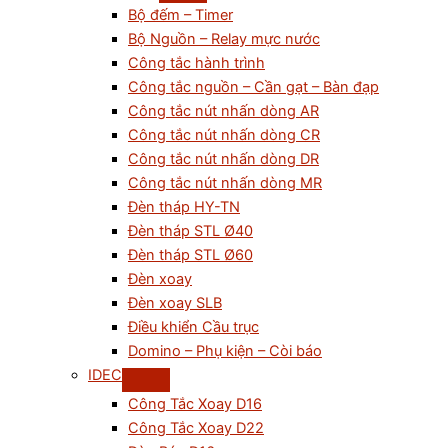
Bộ đếm – Timer
Bộ Nguồn – Relay mực nước
Công tắc hành trình
Công tắc nguồn – Cần gạt – Bàn đạp
Công tắc nút nhấn dòng AR
Công tắc nút nhấn dòng CR
Công tắc nút nhấn dòng DR
Công tắc nút nhấn dòng MR
Đèn tháp HY-TN
Đèn tháp STL Ø40
Đèn tháp STL Ø60
Đèn xoay
Đèn xoay SLB
Điều khiển Cầu trục
Domino – Phụ kiện – Còi báo
IDEC
Công Tắc Xoay D16
Công Tắc Xoay D22