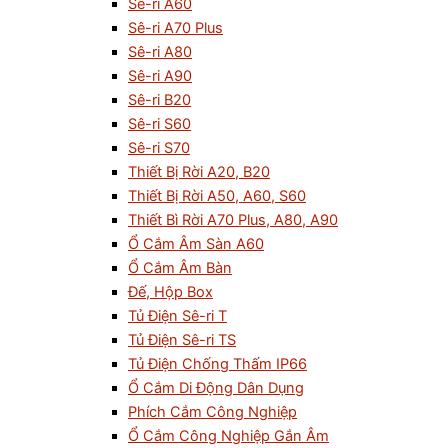
Sê-ri A60
Sê-ri A70 Plus
Sê-ri A80
Sê-ri A90
Sê-ri B20
Sê-ri S60
Sê-ri S70
Thiết Bị Rời A20, B20
Thiết Bị Rời A50, A60, S60
Thiết Bì Rời A70 Plus, A80, A90
Ổ Cắm Âm Sàn A60
Ổ Cắm Âm Bàn
Đế, Hộp Box
Tủ Điện Sê-ri T
Tủ Điện Sê-ri TS
Tủ Điện Chống Thấm IP66
Ổ Cắm Di Động Dân Dụng
Phích Cắm Công Nghiệp
Ổ Cắm Công Nghiệp Gắn Âm