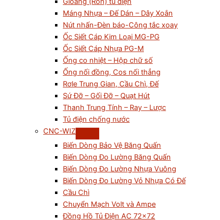
Gioăng (Ron) tủ điện
Máng Nhựa – Đế Dán – Dây Xoắn
Nút nhấn-Đèn báo-Công tắc xoay
Ốc Siết Cáp Kim Loại MG-PG
Ốc Siết Cáp Nhựa PG-M
Ống co nhiệt – Hộp chữ số
Ống nối đồng, Cos nối thẳng
Rơle Trung Gian, Cầu Chì, Đế
Sứ Đỡ – Gối Đỡ – Quạt Hút
Thanh Trung Tính – Ray – Lược
Tủ điện chống nước
CNC-WIZ
Biến Dòng Bảo Vệ Băng Quấn
Biến Dòng Đo Lường Băng Quấn
Biến Dòng Đo Lường Nhựa Vuông
Biến Dòng Đo Lường Vỏ Nhựa Có Đế
Cầu Chì
Chuyển Mạch Volt và Ampe
Đồng Hồ Tủ Điện AC 72×72