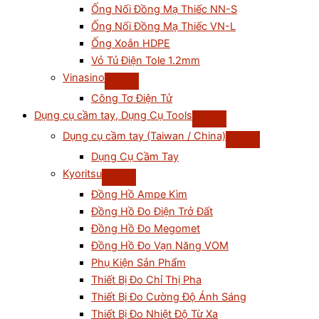
Ống Nối Đồng Mạ Thiếc NN-S
Ống Nối Đồng Mạ Thiếc VN-L
Ống Xoắn HDPE
Vỏ Tủ Điện Tole 1.2mm
Vinasino
Công Tơ Điện Tử
Dụng cụ cầm tay, Dụng Cụ Tools
Dụng cụ cầm tay (Taiwan / China)
Dụng Cụ Cầm Tay
Kyoritsu
Đồng Hồ Ampe Kìm
Đồng Hồ Đo Điện Trở Đất
Đồng Hồ Đo Megomet
Đồng Hồ Đo Vạn Năng VOM
Phụ Kiện Sản Phẩm
Thiết Bị Đo Chỉ Thị Pha
Thiết Bị Đo Cường Độ Ánh Sáng
Thiết Bị Đo Nhiệt Độ Từ Xa