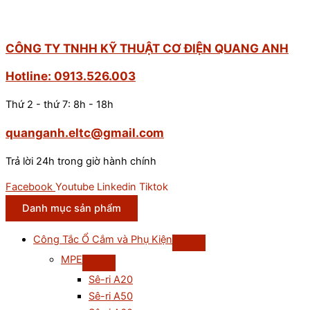
CÔNG TY TNHH KỸ THUẬT CƠ ĐIỆN QUANG ANH
Hotline: 0913.526.003
Thứ 2 - thứ 7: 8h - 18h
quanganh.eltc@gmail.com
Trả lời 24h trong giờ hành chính
Facebook
Youtube
Linkedin
Tiktok
Danh mục sản phẩm
Công Tắc Ổ Cắm và Phụ Kiện
MPE
Sê-ri A20
Sê-ri A50