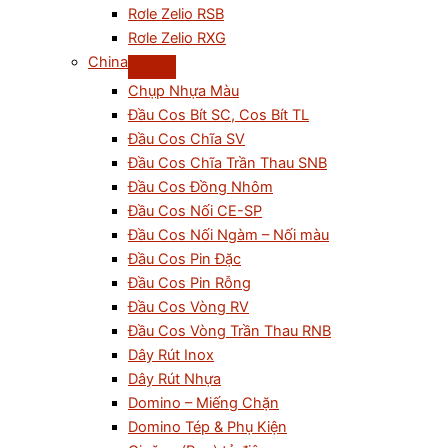
Rơle Zelio RSB
Rơle Zelio RXG
China
Chụp Nhựa Màu
Đầu Cos Bít SC, Cos Bít TL
Đầu Cos Chĩa SV
Đầu Cos Chĩa Trần Thau SNB
Đầu Cos Đồng Nhôm
Đầu Cos Nối CE-SP
Đầu Cos Nối Ngàm – Nối màu
Đầu Cos Pin Đặc
Đầu Cos Pin Rỗng
Đầu Cos Vòng RV
Đầu Cos Vòng Trần Thau RNB
Dây Rút Inox
Dây Rút Nhựa
Domino – Miếng Chặn
Domino Tép & Phụ Kiện