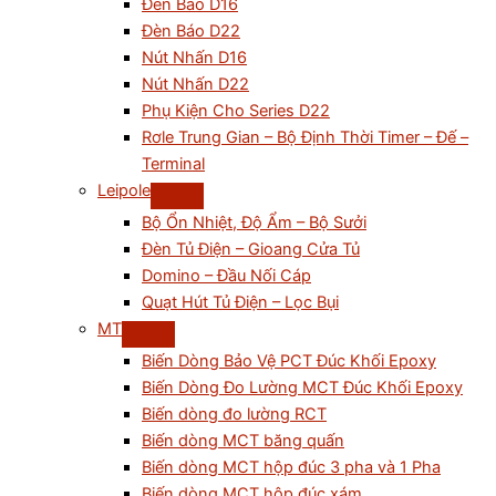
Đèn Báo D16
Đèn Báo D22
Nút Nhấn D16
Nút Nhấn D22
Phụ Kiện Cho Series D22
Rơle Trung Gian – Bộ Định Thời Timer – Đế –
Terminal
Leipole
Bộ Ổn Nhiệt, Độ Ẩm – Bộ Sưởi
Đèn Tủ Điện – Gioang Cửa Tủ
Domino – Đầu Nối Cáp
Quạt Hút Tủ Điện – Lọc Bụi
MT
Biến Dòng Bảo Vệ PCT Đúc Khối Epoxy
Biến Dòng Đo Lường MCT Đúc Khối Epoxy
Biến dòng đo lường RCT
Biến dòng MCT băng quấn
Biến dòng MCT hộp đúc 3 pha và 1 Pha
Biến dòng MCT hộp đúc xám