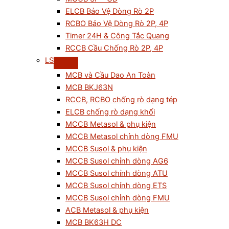
ELCB Bảo Vệ Dòng Rò 2P
RCBO Bảo Vệ Dòng Rò 2P, 4P
Timer 24H & Công Tắc Quang
RCCB Cầu Chống Rò 2P, 4P
LS
MCB và Cầu Dao An Toàn
MCB BKJ63N
RCCB, RCBO chống rò dạng tép
ELCB chống rò dạng khối
MCCB Metasol & phụ kiện
MCCB Metasol chỉnh dòng FMU
MCCB Susol & phụ kiện
MCCB Susol chỉnh dòng AG6
MCCB Susol chỉnh dòng ATU
MCCB Susol chỉnh dòng ETS
MCCB Susol chỉnh dòng FMU
ACB Metasol & phụ kiện
MCB BK63H DC