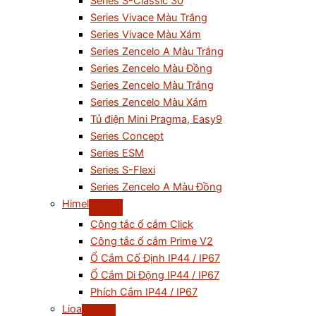
Series S-Classic 30
Series Vivace Màu Trắng
Series Vivace Màu Xám
Series Zencelo A Màu Trắng
Series Zencelo Màu Đồng
Series Zencelo Màu Trắng
Series Zencelo Màu Xám
Tủ điện Mini Pragma, Easy9
Series Concept
Series ESM
Series S-Flexi
Series Zencelo A Màu Đồng
Himel
Công tắc ổ cắm Click
Công tắc ổ cắm Prime V2
Ổ Cắm Cố Định IP44 / IP67
Ổ Cắm Di Động IP44 / IP67
Phích Cắm IP44 / IP67
Lioa