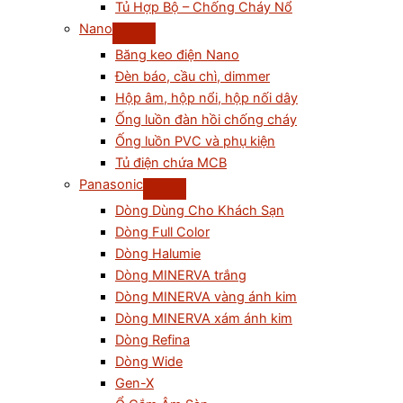
Tủ Hợp Bộ – Chống Cháy Nổ
Nano
Băng keo điện Nano
Đèn báo, cầu chì, dimmer
Hộp âm, hộp nổi, hộp nối dây
Ống luồn đàn hồi chống cháy
Ống luồn PVC và phụ kiện
Tủ điện chứa MCB
Panasonic
Dòng Dùng Cho Khách Sạn
Dòng Full Color
Dòng Halumie
Dòng MINERVA trắng
Dòng MINERVA vàng ánh kim
Dòng MINERVA xám ánh kim
Dòng Refina
Dòng Wide
Gen-X