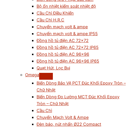
Bộ ổn nhiệt kiểm soát nhiệt độ
Cầu Chì Điều Khiển
Cầu Chì H.R.C
Chuyển mạch volt & ampe
Chuyển mạch volt & ampe IP55
Đồng hồ tủ điện AC 72×72
Đồng hồ tủ điện AC 72×72 IP65
Đồng hồ tủ điện AC 96×96
Đồng hồ tủ điện AC 96×96 IP65
Quạt Hút, Lọc Bụi
Omega
Biến Dòng Bảo Vệ PCT Đúc Khối Epoxy Tròn –
Chữ Nhật
Biến Dòng Đo Lường MCT Đúc Khối Epoxy
Tròn – Chữ Nhật
Cầu Chì
Chuyển Mạch Volt & Ampe
Đèn báo, nút nhấn Ø22 Compact