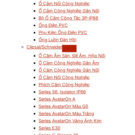
Ổ Cắm Nối Công Nghiệp
Ổ Cắm Công Nghiệp Gắn Nổi
Bộ Ổ Cắm Công Tắc 3P-IP66
Ống Điện PVC
Phụ Kiện Ống Điện PVC
Ống Luồn Đàn Hồi
Clipsal/Schneider
Ổ Cắm Âm Sàn, Đế Âm, Hộp Nổi
Ổ Cắm Công Nghiệp Gắn Âm
Ổ Cắm Công Nghiệp Gắn Nổi
Ổ Cắm Nối Công Nghiệp
Phích Cắm Công Nghiệp
Series 56, Isolator IP66
Series AvatarOn A
Series AvatarOn Màu Gỗ
Series AvatarOn Màu Trắng
Series AvatarOn Vàng Ánh Kim
Series E30