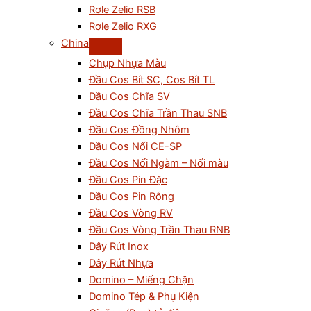
Rơle Zelio RSB
Rơle Zelio RXG
China
Chụp Nhựa Màu
Đầu Cos Bít SC, Cos Bít TL
Đầu Cos Chĩa SV
Đầu Cos Chĩa Trần Thau SNB
Đầu Cos Đồng Nhôm
Đầu Cos Nối CE-SP
Đầu Cos Nối Ngàm – Nối màu
Đầu Cos Pin Đặc
Đầu Cos Pin Rỗng
Đầu Cos Vòng RV
Đầu Cos Vòng Trần Thau RNB
Dây Rút Inox
Dây Rút Nhựa
Domino – Miếng Chặn
Domino Tép & Phụ Kiện