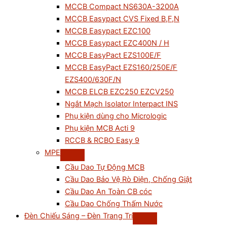
MCCB Compact NS630A-3200A
MCCB Easypact CVS Fixed B,F,N
MCCB Easypact EZC100
MCCB Easypact EZC400N / H
MCCB EasyPact EZS100E/F
MCCB EasyPact EZS160/250E/F
EZS400/630F/N
MCCB ELCB EZC250 EZCV250
Ngắt Mạch Isolator Interpact INS
Phụ kiện dùng cho Micrologic
Phụ kiện MCB Acti 9
RCCB & RCBO Easy 9
MPE
Cầu Dao Tự Động MCB
Cầu Dao Bảo Vệ Rò Điện, Chống Giật
Cầu Dao An Toàn CB cóc
Cầu Dao Chống Thấm Nước
Đèn Chiếu Sáng – Đèn Trang Trí