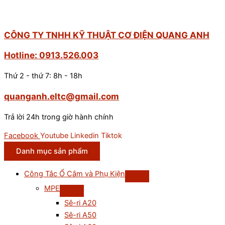
CÔNG TY TNHH KỸ THUẬT CƠ ĐIỆN QUANG ANH
Hotline: 0913.526.003
Thứ 2 - thứ 7: 8h - 18h
quanganh.eltc@gmail.com
Trả lời 24h trong giờ hành chính
Facebook
Youtube
Linkedin
Tiktok
Danh mục sản phẩm
Công Tắc Ổ Cắm và Phụ Kiện
MPE
Sê-ri A20
Sê-ri A50