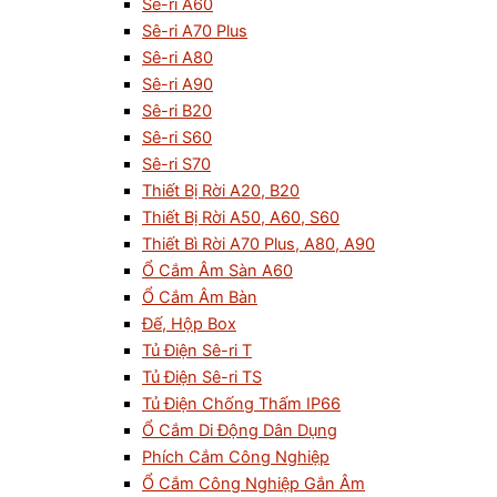
Sê-ri A60
Sê-ri A70 Plus
Sê-ri A80
Sê-ri A90
Sê-ri B20
Sê-ri S60
Sê-ri S70
Thiết Bị Rời A20, B20
Thiết Bị Rời A50, A60, S60
Thiết Bì Rời A70 Plus, A80, A90
Ổ Cắm Âm Sàn A60
Ổ Cắm Âm Bàn
Đế, Hộp Box
Tủ Điện Sê-ri T
Tủ Điện Sê-ri TS
Tủ Điện Chống Thấm IP66
Ổ Cắm Di Động Dân Dụng
Phích Cắm Công Nghiệp
Ổ Cắm Công Nghiệp Gắn Âm