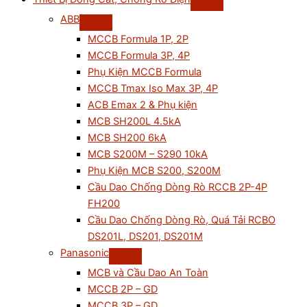
ABB
MCCB Formula 1P, 2P
MCCB Formula 3P, 4P
Phụ Kiện MCCB Formula
MCCB Tmax Iso Max 3P, 4P
ACB Emax 2 & Phụ kiện
MCB SH200L 4.5kA
MCB SH200 6kA
MCB S200M – S290 10kA
Phụ Kiện MCB S200, S200M
Cầu Dao Chống Dòng Rò RCCB 2P-4P
FH200
Cầu Dao Chống Dòng Rò, Quá Tải RCBO
DS201L, DS201, DS201M
Panasonic
MCB và Cầu Dao An Toàn
MCCB 2P – GD
MCCB 3P – GD