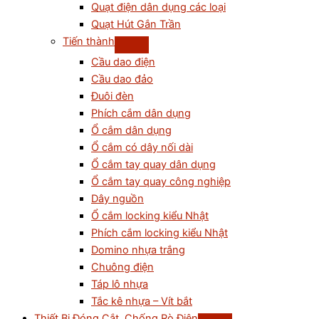
Quạt điện dân dụng các loại
Quạt Hút Gắn Trần
Tiến thành
Cầu dao điện
Cầu dao đảo
Đuôi đèn
Phích cắm dân dụng
Ổ cắm dân dụng
Ổ cắm có dây nối dài
Ổ cắm tay quay dân dụng
Ổ cắm tay quay công nghiệp
Dây nguồn
Ổ cắm locking kiểu Nhật
Phích cắm locking kiểu Nhật
Domino nhựa trắng
Chuông điện
Táp lô nhựa
Tắc kê nhựa – Vít bắt
Thiết Bị Đóng Cắt, Chống Rò Điện