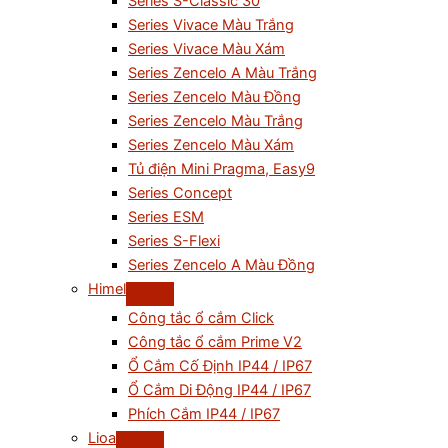
Series S-Classic 30
Series Vivace Màu Trắng
Series Vivace Màu Xám
Series Zencelo A Màu Trắng
Series Zencelo Màu Đồng
Series Zencelo Màu Trắng
Series Zencelo Màu Xám
Tủ điện Mini Pragma, Easy9
Series Concept
Series ESM
Series S-Flexi
Series Zencelo A Màu Đồng
Himel
Công tắc ổ cắm Click
Công tắc ổ cắm Prime V2
Ổ Cắm Cố Định IP44 / IP67
Ổ Cắm Di Động IP44 / IP67
Phích Cắm IP44 / IP67
Lioa