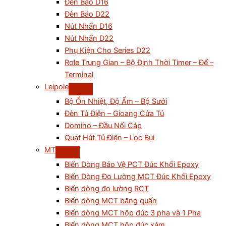
Đèn Báo D16
Đèn Báo D22
Nút Nhấn D16
Nút Nhấn D22
Phụ Kiện Cho Series D22
Rơle Trung Gian – Bộ Định Thời Timer – Đế –
Terminal
Leipole
Bộ Ổn Nhiệt, Độ Ẩm – Bộ Sưởi
Đèn Tủ Điện – Gioang Cửa Tủ
Domino – Đầu Nối Cáp
Quạt Hút Tủ Điện – Lọc Bụi
MT
Biến Dòng Bảo Vệ PCT Đúc Khối Epoxy
Biến Dòng Đo Lường MCT Đúc Khối Epoxy
Biến dòng đo lường RCT
Biến dòng MCT băng quấn
Biến dòng MCT hộp đúc 3 pha và 1 Pha
Biến dòng MCT hộp đúc xám