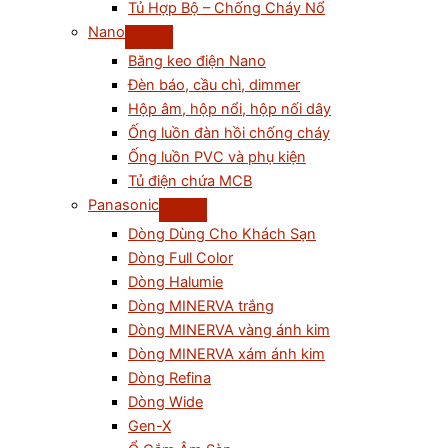
Tủ Hợp Bộ – Chống Cháy Nổ
Nano
Băng keo điện Nano
Đèn báo, cầu chì, dimmer
Hộp âm, hộp nổi, hộp nối dây
Ống luồn đàn hồi chống cháy
Ống luồn PVC và phụ kiện
Tủ điện chứa MCB
Panasonic
Dòng Dùng Cho Khách Sạn
Dòng Full Color
Dòng Halumie
Dòng MINERVA trắng
Dòng MINERVA vàng ánh kim
Dòng MINERVA xám ánh kim
Dòng Refina
Dòng Wide
Gen-X