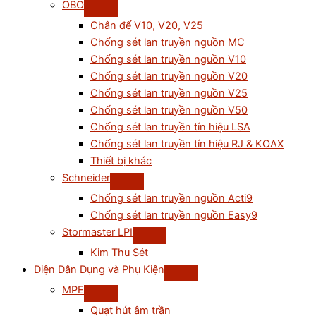
OBO
Chân đế V10, V20, V25
Chống sét lan truyền nguồn MC
Chống sét lan truyền nguồn V10
Chống sét lan truyền nguồn V20
Chống sét lan truyền nguồn V25
Chống sét lan truyền nguồn V50
Chống sét lan truyền tín hiệu LSA
Chống sét lan truyền tín hiệu RJ & KOAX
Thiết bị khác
Schneider
Chống sét lan truyền nguồn Acti9
Chống sét lan truyền nguồn Easy9
Stormaster LPI
Kim Thu Sét
Điện Dân Dụng và Phụ Kiện
MPE
Quạt hút âm trần