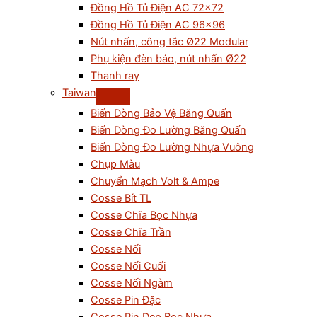
Đồng Hồ Tủ Điện AC 72×72
Đồng Hồ Tủ Điện AC 96×96
Nút nhấn, công tắc Ø22 Modular
Phụ kiện đèn báo, nút nhấn Ø22
Thanh ray
Taiwan
Biến Dòng Bảo Vệ Băng Quấn
Biến Dòng Đo Lường Băng Quấn
Biến Dòng Đo Lường Nhựa Vuông
Chụp Màu
Chuyển Mạch Volt & Ampe
Cosse Bít TL
Cosse Chĩa Bọc Nhựa
Cosse Chĩa Trần
Cosse Nối
Cosse Nối Cuối
Cosse Nối Ngàm
Cosse Pin Đặc