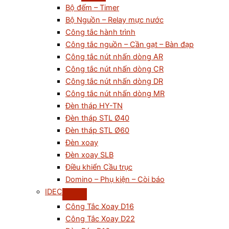
Bộ đếm – Timer
Bộ Nguồn – Relay mực nước
Công tắc hành trình
Công tắc nguồn – Cần gạt – Bàn đạp
Công tắc nút nhấn dòng AR
Công tắc nút nhấn dòng CR
Công tắc nút nhấn dòng DR
Công tắc nút nhấn dòng MR
Đèn tháp HY-TN
Đèn tháp STL Ø40
Đèn tháp STL Ø60
Đèn xoay
Đèn xoay SLB
Điều khiển Cầu trục
Domino – Phụ kiện – Còi báo
IDEC
Công Tắc Xoay D16
Công Tắc Xoay D22