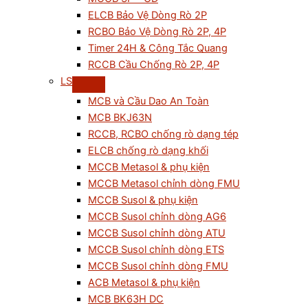
ELCB Bảo Vệ Dòng Rò 2P
RCBO Bảo Vệ Dòng Rò 2P, 4P
Timer 24H & Công Tắc Quang
RCCB Cầu Chống Rò 2P, 4P
LS
MCB và Cầu Dao An Toàn
MCB BKJ63N
RCCB, RCBO chống rò dạng tép
ELCB chống rò dạng khối
MCCB Metasol & phụ kiện
MCCB Metasol chỉnh dòng FMU
MCCB Susol & phụ kiện
MCCB Susol chỉnh dòng AG6
MCCB Susol chỉnh dòng ATU
MCCB Susol chỉnh dòng ETS
MCCB Susol chỉnh dòng FMU
ACB Metasol & phụ kiện
MCB BK63H DC