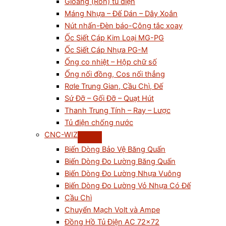
Gioăng (Ron) tủ điện
Máng Nhựa – Đế Dán – Dây Xoắn
Nút nhấn-Đèn báo-Công tắc xoay
Ốc Siết Cáp Kim Loại MG-PG
Ốc Siết Cáp Nhựa PG-M
Ống co nhiệt – Hộp chữ số
Ống nối đồng, Cos nối thẳng
Rơle Trung Gian, Cầu Chì, Đế
Sứ Đỡ – Gối Đỡ – Quạt Hút
Thanh Trung Tính – Ray – Lược
Tủ điện chống nước
CNC-WIZ
Biến Dòng Bảo Vệ Băng Quấn
Biến Dòng Đo Lường Băng Quấn
Biến Dòng Đo Lường Nhựa Vuông
Biến Dòng Đo Lường Vỏ Nhựa Có Đế
Cầu Chì
Chuyển Mạch Volt và Ampe
Đồng Hồ Tủ Điện AC 72×72