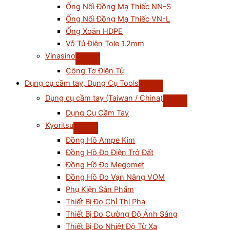
Ống Nối Đồng Mạ Thiếc NN-S
Ống Nối Đồng Mạ Thiếc VN-L
Ống Xoắn HDPE
Vỏ Tủ Điện Tole 1.2mm
Vinasino
Công Tơ Điện Tử
Dụng cụ cầm tay, Dụng Cụ Tools
Dụng cụ cầm tay (Taiwan / China)
Dụng Cụ Cầm Tay
Kyoritsu
Đồng Hồ Ampe Kìm
Đồng Hồ Đo Điện Trở Đất
Đồng Hồ Đo Megomet
Đồng Hồ Đo Vạn Năng VOM
Phụ Kiện Sản Phẩm
Thiết Bị Đo Chỉ Thị Pha
Thiết Bị Đo Cường Độ Ánh Sáng
Thiết Bị Đo Nhiệt Độ Từ Xa