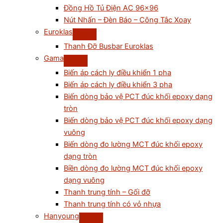
Đồng Hồ Tủ Điện AC 96×96
Nút Nhấn – Đèn Báo – Công Tắc Xoay
Euroklas
Thanh Đỡ Busbar Euroklas
Gama
Biến áp cách ly điều khiển 1 pha
Biến áp cách ly điều khiển 3 pha
Biến dòng bảo vệ PCT đúc khối epoxy dạng
tròn
Biến dòng bảo vệ PCT đúc khối epoxy dạng
vuông
Biến dòng đo lường MCT đúc khối epoxy
dạng tròn
Biền dòng đo lường MCT đúc khối epoxy
dạng vuông
Thanh trung tính – Gối đỡ
Thanh trung tính có vỏ nhựa
Hanyoung