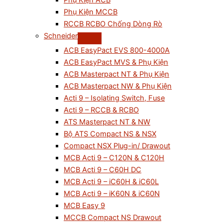
Phụ Kiện ACB
Phụ Kiện MCCB
RCCB RCBO Chống Dòng Rò
Schneider
ACB EasyPact EVS 800-4000A
ACB EasyPact MVS & Phụ Kiện
ACB Masterpact NT & Phụ Kiện
ACB Masterpact NW & Phụ Kiện
Acti 9 – Isolating Switch, Fuse
Acti 9 – RCCB & RCBO
ATS Masterpact NT & NW
Bộ ATS Compact NS & NSX
Compact NSX Plug-in/ Drawout
MCB Acti 9 – C120N & C120H
MCB Acti 9 – C60H DC
MCB Acti 9 – iC60H & iC60L
MCB Acti 9 – iK60N & iC60N
MCB Easy 9
MCCB Compact NS Drawout