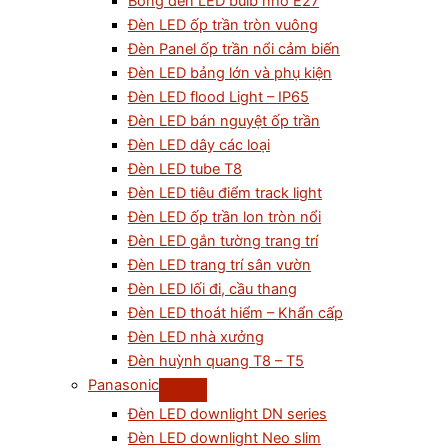
Bóng đèn LED bulb nhỏ E27
Đèn LED ốp trần tròn vuông
Đèn Panel ốp trần nổi cảm biến
Đèn LED bảng lớn và phụ kiện
Đèn LED flood Light – IP65
Đèn LED bán nguyệt ốp trần
Đèn LED dây các loại
Đèn LED tube T8
Đèn LED tiêu điểm track light
Đèn LED ốp trần lon tròn nổi
Đèn LED gắn tường trang trí
Đèn LED trang trí sân vườn
Đèn LED lối đi, cầu thang
Đèn LED thoát hiểm – Khẩn cấp
Đèn LED nhà xưởng
Đèn huỳnh quang T8 – T5
Panasonic
Đèn LED downlight DN series
Đèn LED downlight Neo slim