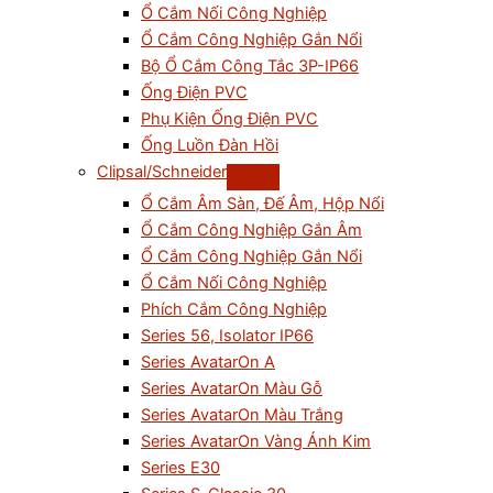
Ổ Cắm Nối Công Nghiệp
Ổ Cắm Công Nghiệp Gắn Nổi
Bộ Ổ Cắm Công Tắc 3P-IP66
Ống Điện PVC
Phụ Kiện Ống Điện PVC
Ống Luồn Đàn Hồi
Clipsal/Schneider
Ổ Cắm Âm Sàn, Đế Âm, Hộp Nổi
Ổ Cắm Công Nghiệp Gắn Âm
Ổ Cắm Công Nghiệp Gắn Nổi
Ổ Cắm Nối Công Nghiệp
Phích Cắm Công Nghiệp
Series 56, Isolator IP66
Series AvatarOn A
Series AvatarOn Màu Gỗ
Series AvatarOn Màu Trắng
Series AvatarOn Vàng Ánh Kim
Series E30