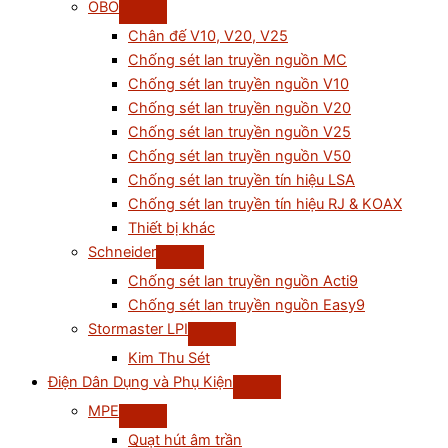
OBO
Chân đế V10, V20, V25
Chống sét lan truyền nguồn MC
Chống sét lan truyền nguồn V10
Chống sét lan truyền nguồn V20
Chống sét lan truyền nguồn V25
Chống sét lan truyền nguồn V50
Chống sét lan truyền tín hiệu LSA
Chống sét lan truyền tín hiệu RJ & KOAX
Thiết bị khác
Schneider
Chống sét lan truyền nguồn Acti9
Chống sét lan truyền nguồn Easy9
Stormaster LPI
Kim Thu Sét
Điện Dân Dụng và Phụ Kiện
MPE
Quạt hút âm trần