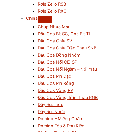
Rơle Zelio RSB
Rơle Zelio RXG
China
Chụp Nhựa Màu
Đầu Cos Bít SC, Cos Bít TL
Đầu Cos Chĩa SV
Đầu Cos Chĩa Trần Thau SNB
Đầu Cos Đồng Nhôm
Đầu Cos Nối CE-SP
Đầu Cos Nối Ngàm – Nối màu
Đầu Cos Pin Đặc
Đầu Cos Pin Rỗng
Đầu Cos Vòng RV
Đầu Cos Vòng Trần Thau RNB
Dây Rút Inox
Dây Rút Nhựa
Domino – Miếng Chặn
Domino Tép & Phụ Kiện