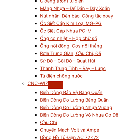
Gioăng (Ron) tủ điện
Máng Nhựa – Đế Dán – Dây Xoắn
Nút nhấn-Đèn báo-Công tắc xoay
Ốc Siết Cáp Kim Loại MG-PG
Ốc Siết Cáp Nhựa PG-M
Ống co nhiệt – Hộp chữ số
Ống nối đồng, Cos nối thẳng
Rơle Trung Gian, Cầu Chì, Đế
Sứ Đỡ – Gối Đỡ – Quạt Hút
Thanh Trung Tính – Ray – Lược
Tủ điện chống nước
CNC-WIZ
Biến Dòng Bảo Vệ Băng Quấn
Biến Dòng Đo Lường Băng Quấn
Biến Dòng Đo Lường Nhựa Vuông
Biến Dòng Đo Lường Vỏ Nhựa Có Đế
Cầu Chì
Chuyển Mạch Volt và Ampe
Đồng Hồ Tủ Điện AC 72×72