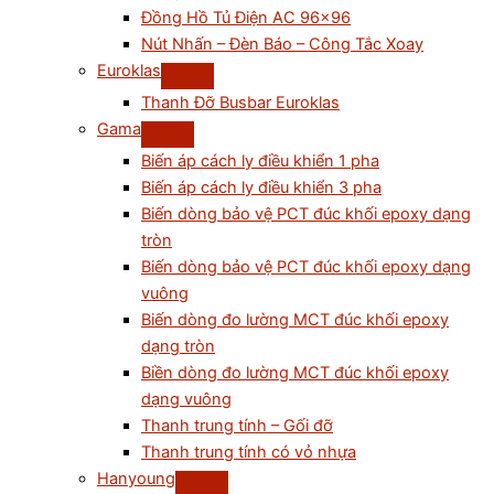
Đồng Hồ Tủ Điện AC 96×96
Nút Nhấn – Đèn Báo – Công Tắc Xoay
Euroklas
Thanh Đỡ Busbar Euroklas
Gama
Biến áp cách ly điều khiển 1 pha
Biến áp cách ly điều khiển 3 pha
Biến dòng bảo vệ PCT đúc khối epoxy dạng
tròn
Biến dòng bảo vệ PCT đúc khối epoxy dạng
vuông
Biến dòng đo lường MCT đúc khối epoxy
dạng tròn
Biền dòng đo lường MCT đúc khối epoxy
dạng vuông
Thanh trung tính – Gối đỡ
Thanh trung tính có vỏ nhựa
Hanyoung