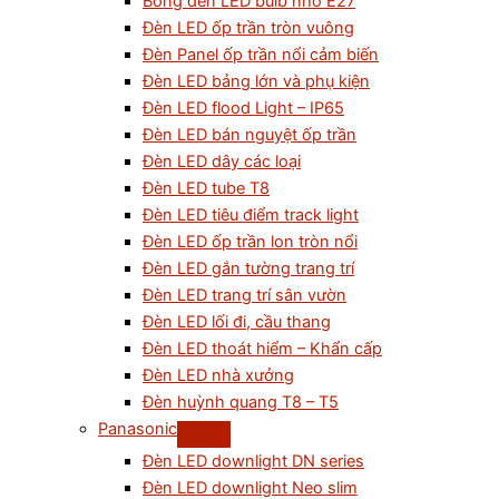
Bóng đèn LED bulb nhỏ E27
Đèn LED ốp trần tròn vuông
Đèn Panel ốp trần nổi cảm biến
Đèn LED bảng lớn và phụ kiện
Đèn LED flood Light – IP65
Đèn LED bán nguyệt ốp trần
Đèn LED dây các loại
Đèn LED tube T8
Đèn LED tiêu điểm track light
Đèn LED ốp trần lon tròn nổi
Đèn LED gắn tường trang trí
Đèn LED trang trí sân vườn
Đèn LED lối đi, cầu thang
Đèn LED thoát hiểm – Khẩn cấp
Đèn LED nhà xưởng
Đèn huỳnh quang T8 – T5
Panasonic
Đèn LED downlight DN series
Đèn LED downlight Neo slim