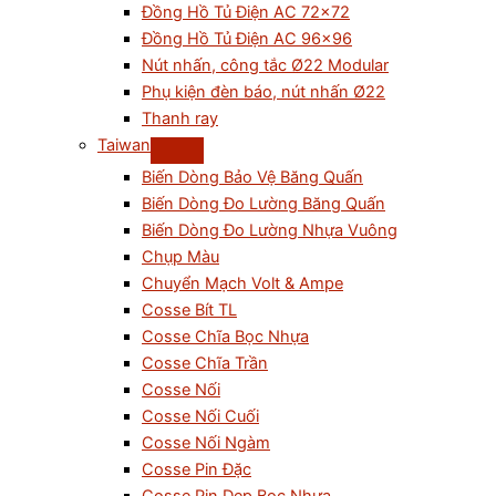
Đồng Hồ Tủ Điện AC 72×72
Đồng Hồ Tủ Điện AC 96×96
Nút nhấn, công tắc Ø22 Modular
Phụ kiện đèn báo, nút nhấn Ø22
Thanh ray
Taiwan
Biến Dòng Bảo Vệ Băng Quấn
Biến Dòng Đo Lường Băng Quấn
Biến Dòng Đo Lường Nhựa Vuông
Chụp Màu
Chuyển Mạch Volt & Ampe
Cosse Bít TL
Cosse Chĩa Bọc Nhựa
Cosse Chĩa Trần
Cosse Nối
Cosse Nối Cuối
Cosse Nối Ngàm
Cosse Pin Đặc