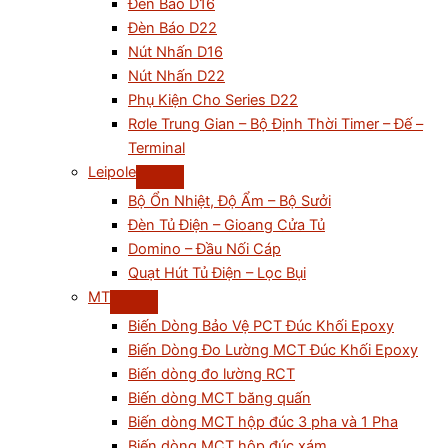
Đèn Báo D16
Đèn Báo D22
Nút Nhấn D16
Nút Nhấn D22
Phụ Kiện Cho Series D22
Rơle Trung Gian – Bộ Định Thời Timer – Đế –
Terminal
Leipole
Bộ Ổn Nhiệt, Độ Ẩm – Bộ Sưởi
Đèn Tủ Điện – Gioang Cửa Tủ
Domino – Đầu Nối Cáp
Quạt Hút Tủ Điện – Lọc Bụi
MT
Biến Dòng Bảo Vệ PCT Đúc Khối Epoxy
Biến Dòng Đo Lường MCT Đúc Khối Epoxy
Biến dòng đo lường RCT
Biến dòng MCT băng quấn
Biến dòng MCT hộp đúc 3 pha và 1 Pha
Biến dòng MCT hộp đúc xám