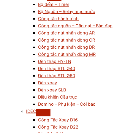
Bộ đếm – Timer
Bộ Nguồn – Relay mực nước
Công tắc hành trình
Công tắc nguồn – Cần gạt – Bàn đạp
Công tắc nút nhấn dòng AR
Công tắc nút nhấn dòng CR
Công tắc nút nhấn dòng DR
Công tắc nút nhấn dòng MR
Đèn tháp HY-TN
Đèn tháp STL Ø40
Đèn tháp STL Ø60
Đèn xoay
Đèn xoay SLB
Điều khiển Cầu trục
Domino – Phụ kiện – Còi báo
IDEC
Công Tắc Xoay D16
Công Tắc Xoay D22