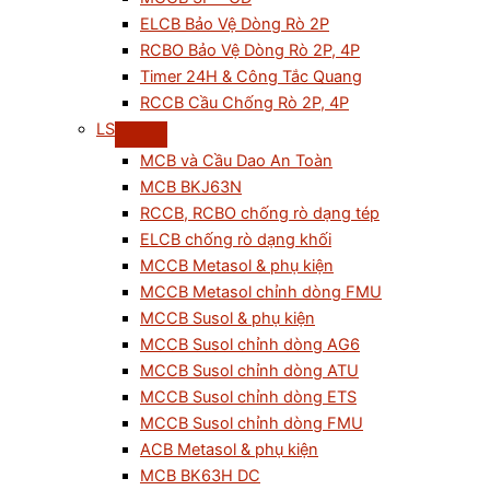
ELCB Bảo Vệ Dòng Rò 2P
RCBO Bảo Vệ Dòng Rò 2P, 4P
Timer 24H & Công Tắc Quang
RCCB Cầu Chống Rò 2P, 4P
LS
MCB và Cầu Dao An Toàn
MCB BKJ63N
RCCB, RCBO chống rò dạng tép
ELCB chống rò dạng khối
MCCB Metasol & phụ kiện
MCCB Metasol chỉnh dòng FMU
MCCB Susol & phụ kiện
MCCB Susol chỉnh dòng AG6
MCCB Susol chỉnh dòng ATU
MCCB Susol chỉnh dòng ETS
MCCB Susol chỉnh dòng FMU
ACB Metasol & phụ kiện
MCB BK63H DC