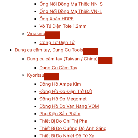
Ống Nối Đồng Mạ Thiếc NN-S
Ống Nối Đồng Mạ Thiếc VN-L
Ống Xoắn HDPE
Vỏ Tủ Điện Tole 1.2mm
Vinasino
Công Tơ Điện Tử
Dụng cụ cầm tay, Dụng Cụ Tools
Dụng cụ cầm tay (Taiwan / China)
Dụng Cụ Cầm Tay
Kyoritsu
Đồng Hồ Ampe Kìm
Đồng Hồ Đo Điện Trở Đất
Đồng Hồ Đo Megomet
Đồng Hồ Đo Vạn Năng VOM
Phụ Kiện Sản Phẩm
Thiết Bị Đo Chỉ Thị Pha
Thiết Bị Đo Cường Độ Ánh Sáng
Thiết Bị Đo Nhiệt Độ Từ Xa