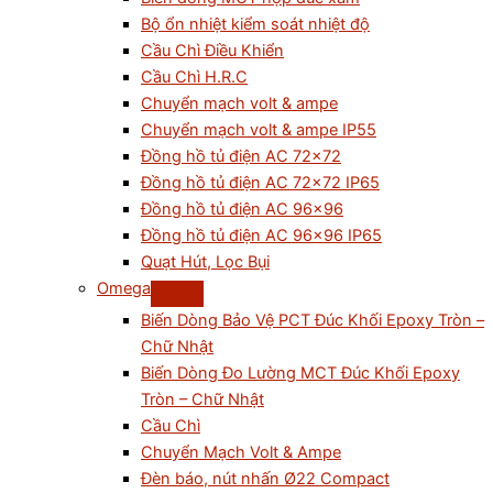
Bộ ổn nhiệt kiểm soát nhiệt độ
Cầu Chì Điều Khiển
Cầu Chì H.R.C
Chuyển mạch volt & ampe
Chuyển mạch volt & ampe IP55
Đồng hồ tủ điện AC 72×72
Đồng hồ tủ điện AC 72×72 IP65
Đồng hồ tủ điện AC 96×96
Đồng hồ tủ điện AC 96×96 IP65
Quạt Hút, Lọc Bụi
Omega
Biến Dòng Bảo Vệ PCT Đúc Khối Epoxy Tròn –
Chữ Nhật
Biến Dòng Đo Lường MCT Đúc Khối Epoxy
Tròn – Chữ Nhật
Cầu Chì
Chuyển Mạch Volt & Ampe
Đèn báo, nút nhấn Ø22 Compact