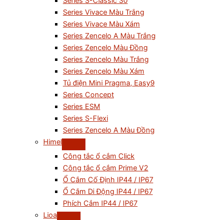
Series S-Classic 30
Series Vivace Màu Trắng
Series Vivace Màu Xám
Series Zencelo A Màu Trắng
Series Zencelo Màu Đồng
Series Zencelo Màu Trắng
Series Zencelo Màu Xám
Tủ điện Mini Pragma, Easy9
Series Concept
Series ESM
Series S-Flexi
Series Zencelo A Màu Đồng
Himel
Công tắc ổ cắm Click
Công tắc ổ cắm Prime V2
Ổ Cắm Cố Định IP44 / IP67
Ổ Cắm Di Động IP44 / IP67
Phích Cắm IP44 / IP67
Lioa