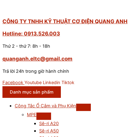
CÔNG TY TNHH KỸ THUẬT CƠ ĐIỆN QUANG ANH
Hotline: 0913.526.003
Thứ 2 - thứ 7: 8h - 18h
quanganh.eltc@gmail.com
Trả lời 24h trong giờ hành chính
Facebook
Youtube
Linkedin
Tiktok
Danh mục sản phẩm
Công Tắc Ổ Cắm và Phụ Kiện
MPE
Sê-ri A20
Sê-ri A50