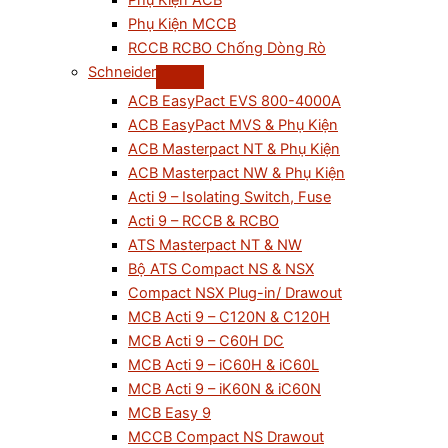
Phụ Kiện ACB
Phụ Kiện MCCB
RCCB RCBO Chống Dòng Rò
Schneider
ACB EasyPact EVS 800-4000A
ACB EasyPact MVS & Phụ Kiện
ACB Masterpact NT & Phụ Kiện
ACB Masterpact NW & Phụ Kiện
Acti 9 – Isolating Switch, Fuse
Acti 9 – RCCB & RCBO
ATS Masterpact NT & NW
Bộ ATS Compact NS & NSX
Compact NSX Plug-in/ Drawout
MCB Acti 9 – C120N & C120H
MCB Acti 9 – C60H DC
MCB Acti 9 – iC60H & iC60L
MCB Acti 9 – iK60N & iC60N
MCB Easy 9
MCCB Compact NS Drawout