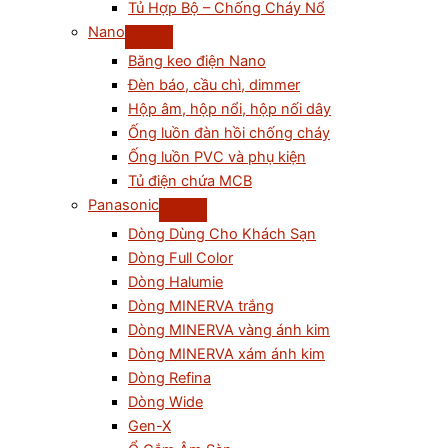
Tủ Hợp Bộ – Chống Cháy Nổ
Nano
Băng keo điện Nano
Đèn báo, cầu chì, dimmer
Hộp âm, hộp nổi, hộp nối dây
Ống luồn đàn hồi chống cháy
Ống luồn PVC và phụ kiện
Tủ điện chứa MCB
Panasonic
Dòng Dùng Cho Khách Sạn
Dòng Full Color
Dòng Halumie
Dòng MINERVA trắng
Dòng MINERVA vàng ánh kim
Dòng MINERVA xám ánh kim
Dòng Refina
Dòng Wide
Gen-X