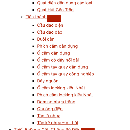
Quạt điện dân dụng các loại
Quạt Hút Gắn Trần
Tiến thành
Cầu dao điện
Cầu dao đảo
Đuôi đèn
Phích cắm dân dụng
Ổ cắm dân dụng
Ổ cắm có dây nối dài
Ổ cắm tay quay dân dụng
Ổ cắm tay quay công nghiệp
Dây nguồn
Ổ cắm locking kiểu Nhật
Phích cắm locking kiểu Nhật
Domino nhựa trắng
Chuông điện
Táp lô nhựa
Tắc kê nhựa – Vít bắt
Thiết Bị Đóng Cắt, Chống Rò Điện