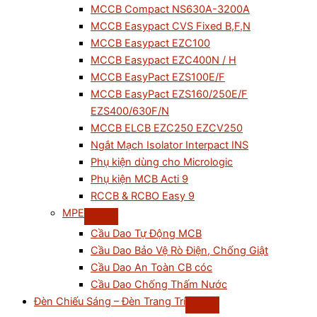
MCCB Compact NS630A-3200A
MCCB Easypact CVS Fixed B,F,N
MCCB Easypact EZC100
MCCB Easypact EZC400N / H
MCCB EasyPact EZS100E/F
MCCB EasyPact EZS160/250E/F
EZS400/630F/N
MCCB ELCB EZC250 EZCV250
Ngắt Mạch Isolator Interpact INS
Phụ kiện dùng cho Micrologic
Phụ kiện MCB Acti 9
RCCB & RCBO Easy 9
MPE
Cầu Dao Tự Động MCB
Cầu Dao Bảo Vệ Rò Điện, Chống Giật
Cầu Dao An Toàn CB cóc
Cầu Dao Chống Thấm Nước
Đèn Chiếu Sáng – Đèn Trang Trí