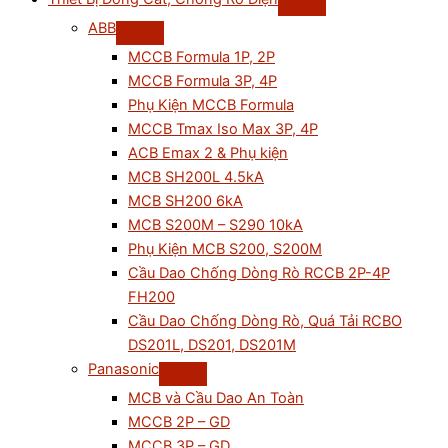
ABB
MCCB Formula 1P, 2P
MCCB Formula 3P, 4P
Phụ Kiện MCCB Formula
MCCB Tmax Iso Max 3P, 4P
ACB Emax 2 & Phụ kiện
MCB SH200L 4.5kA
MCB SH200 6kA
MCB S200M – S290 10kA
Phụ Kiện MCB S200, S200M
Cầu Dao Chống Dòng Rò RCCB 2P-4P
FH200
Cầu Dao Chống Dòng Rò, Quá Tải RCBO
DS201L, DS201, DS201M
Panasonic
MCB và Cầu Dao An Toàn
MCCB 2P – GD
MCCB 3P – GD