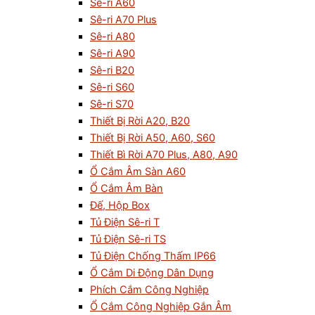
Sê-ri A60
Sê-ri A70 Plus
Sê-ri A80
Sê-ri A90
Sê-ri B20
Sê-ri S60
Sê-ri S70
Thiết Bị Rời A20, B20
Thiết Bị Rời A50, A60, S60
Thiết Bì Rời A70 Plus, A80, A90
Ổ Cắm Âm Sàn A60
Ổ Cắm Âm Bàn
Đế, Hộp Box
Tủ Điện Sê-ri T
Tủ Điện Sê-ri TS
Tủ Điện Chống Thấm IP66
Ổ Cắm Di Động Dân Dụng
Phích Cắm Công Nghiệp
Ổ Cắm Công Nghiệp Gắn Âm