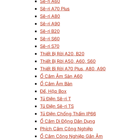
Sê-ri A60
Sê-ri A70 Plus
Sê-ri A80
Sê-ri A90
Sê-ri B20
Sê-ri S60
Sê-ri S70
Thiết Bị Rời A20, B20
Thiết Bị Rời A50, A60, S60
Thiết Bì Rời A70 Plus, A80, A90
Ổ Cắm Âm Sàn A60
Ổ Cắm Âm Bàn
Đế, Hộp Box
Tủ Điện Sê-ri T
Tủ Điện Sê-ri TS
Tủ Điện Chống Thấm IP66
Ổ Cắm Di Động Dân Dụng
Phích Cắm Công Nghiệp
Ổ Cắm Công Nghiệp Gắn Âm