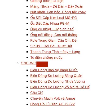
Gioăng (Ron) tủ điện
Máng Nhựa – Đế Dán – Dây Xoắn
Nút nhấn-Đèn báo-Công tắc xoay
Ốc Siết Cáp Kim Loại MG-PG
Ốc Siết Cáp Nhựa PG-M
Ống co nhiệt – Hộp chữ số
Ống nối đồng, Cos nối thẳng
Rơle Trung Gian, Cầu Chì, Đế
Sứ Đỡ – Gối Đỡ – Quạt Hút
Thanh Trung Tính – Ray – Lược
Tủ điện chống nước
CNC-WIZ
Biến Dòng Bảo Vệ Băng Quấn
Biến Dòng Đo Lường Băng Quấn
Biến Dòng Đo Lường Nhựa Vuông
Biến Dòng Đo Lường Vỏ Nhựa Có Đế
Cầu Chì
Chuyển Mạch Volt và Ampe
Đồng Hồ Tủ Điện AC 72×72