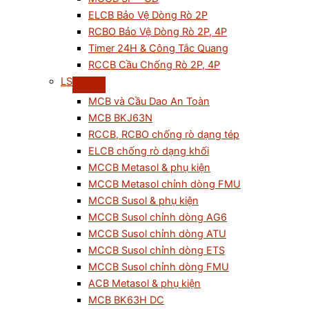
ELCB Bảo Vệ Dòng Rò 2P
RCBO Bảo Vệ Dòng Rò 2P, 4P
Timer 24H & Công Tắc Quang
RCCB Cầu Chống Rò 2P, 4P
LS
MCB và Cầu Dao An Toàn
MCB BKJ63N
RCCB, RCBO chống rò dạng tép
ELCB chống rò dạng khối
MCCB Metasol & phụ kiện
MCCB Metasol chỉnh dòng FMU
MCCB Susol & phụ kiện
MCCB Susol chỉnh dòng AG6
MCCB Susol chỉnh dòng ATU
MCCB Susol chỉnh dòng ETS
MCCB Susol chỉnh dòng FMU
ACB Metasol & phụ kiện
MCB BK63H DC