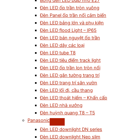
Bóng đèn LED bulb nhỏ E27
Đèn LED ốp trần tròn vuông
Đèn Panel ốp trần nổi cảm biến
Đèn LED bảng lớn và phụ kiện
Đèn LED flood Light – IP65
Đèn LED bán nguyệt ốp trần
Đèn LED dây các loại
Đèn LED tube T8
Đèn LED tiêu điểm track light
Đèn LED ốp trần lon tròn nổi
Đèn LED gắn tường trang trí
Đèn LED trang trí sân vườn
Đèn LED lối đi, cầu thang
Đèn LED thoát hiểm – Khẩn cấp
Đèn LED nhà xưởng
Đèn huỳnh quang T8 – T5
Panasonic
Đèn LED downlight DN series
Đèn LED downlight Neo slim