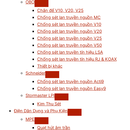
OBO
Chân đế V10, V20, V25
Chống sét lan truyền nguồn MC
Chống sét lan truyền nguồn V10
Chống sét lan truyền nguồn V20
Chống sét lan truyền nguồn V25
Chống sét lan truyền nguồn V50
Chống sét lan truyền tín hiệu LSA
Chống sét lan truyền tín hiệu RJ & KOAX
Thiết bị khác
Schneider
Chống sét lan truyền nguồn Acti9
Chống sét lan truyền nguồn Easy9
Stormaster LPI
Kim Thu Sét
Điện Dân Dụng và Phụ Kiện
MPE
Quạt hút âm trần