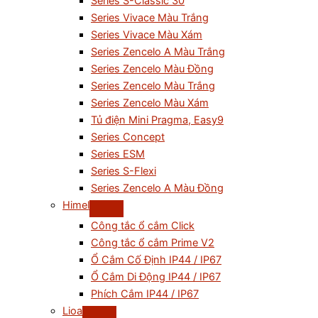
Series S-Classic 30
Series Vivace Màu Trắng
Series Vivace Màu Xám
Series Zencelo A Màu Trắng
Series Zencelo Màu Đồng
Series Zencelo Màu Trắng
Series Zencelo Màu Xám
Tủ điện Mini Pragma, Easy9
Series Concept
Series ESM
Series S-Flexi
Series Zencelo A Màu Đồng
Himel
Công tắc ổ cắm Click
Công tắc ổ cắm Prime V2
Ổ Cắm Cố Định IP44 / IP67
Ổ Cắm Di Động IP44 / IP67
Phích Cắm IP44 / IP67
Lioa