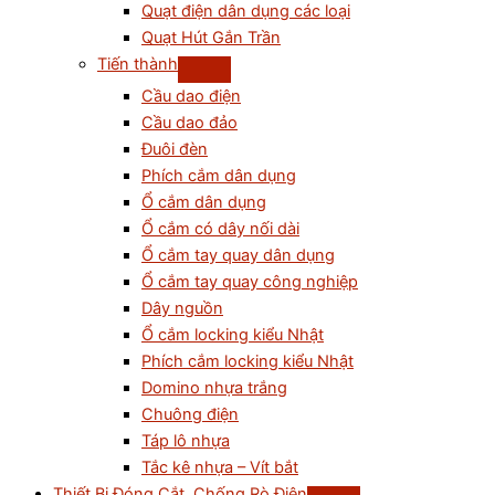
Quạt điện dân dụng các loại
Quạt Hút Gắn Trần
Tiến thành
Cầu dao điện
Cầu dao đảo
Đuôi đèn
Phích cắm dân dụng
Ổ cắm dân dụng
Ổ cắm có dây nối dài
Ổ cắm tay quay dân dụng
Ổ cắm tay quay công nghiệp
Dây nguồn
Ổ cắm locking kiểu Nhật
Phích cắm locking kiểu Nhật
Domino nhựa trắng
Chuông điện
Táp lô nhựa
Tắc kê nhựa – Vít bắt
Thiết Bị Đóng Cắt, Chống Rò Điện