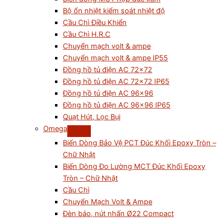
Bộ ổn nhiệt kiểm soát nhiệt độ
Cầu Chì Điều Khiển
Cầu Chì H.R.C
Chuyển mạch volt & ampe
Chuyển mạch volt & ampe IP55
Đồng hồ tủ điện AC 72×72
Đồng hồ tủ điện AC 72×72 IP65
Đồng hồ tủ điện AC 96×96
Đồng hồ tủ điện AC 96×96 IP65
Quạt Hút, Lọc Bụi
Omega
Biến Dòng Bảo Vệ PCT Đúc Khối Epoxy Tròn –
Chữ Nhật
Biến Dòng Đo Lường MCT Đúc Khối Epoxy
Tròn – Chữ Nhật
Cầu Chì
Chuyển Mạch Volt & Ampe
Đèn báo, nút nhấn Ø22 Compact