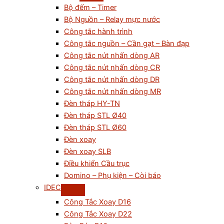
Bộ đếm – Timer
Bộ Nguồn – Relay mực nước
Công tắc hành trình
Công tắc nguồn – Cần gạt – Bàn đạp
Công tắc nút nhấn dòng AR
Công tắc nút nhấn dòng CR
Công tắc nút nhấn dòng DR
Công tắc nút nhấn dòng MR
Đèn tháp HY-TN
Đèn tháp STL Ø40
Đèn tháp STL Ø60
Đèn xoay
Đèn xoay SLB
Điều khiển Cầu trục
Domino – Phụ kiện – Còi báo
IDEC
Công Tắc Xoay D16
Công Tắc Xoay D22