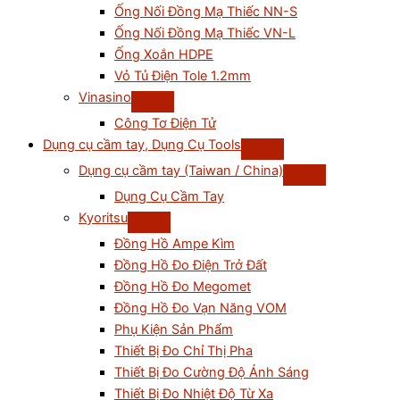
Ống Nối Đồng Mạ Thiếc NN-S
Ống Nối Đồng Mạ Thiếc VN-L
Ống Xoắn HDPE
Vỏ Tủ Điện Tole 1.2mm
Vinasino
Công Tơ Điện Tử
Dụng cụ cầm tay, Dụng Cụ Tools
Dụng cụ cầm tay (Taiwan / China)
Dụng Cụ Cầm Tay
Kyoritsu
Đồng Hồ Ampe Kìm
Đồng Hồ Đo Điện Trở Đất
Đồng Hồ Đo Megomet
Đồng Hồ Đo Vạn Năng VOM
Phụ Kiện Sản Phẩm
Thiết Bị Đo Chỉ Thị Pha
Thiết Bị Đo Cường Độ Ánh Sáng
Thiết Bị Đo Nhiệt Độ Từ Xa