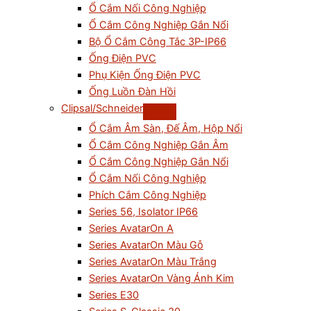
Ổ Cắm Nối Công Nghiệp
Ổ Cắm Công Nghiệp Gắn Nổi
Bộ Ổ Cắm Công Tắc 3P-IP66
Ống Điện PVC
Phụ Kiện Ống Điện PVC
Ống Luồn Đàn Hồi
Clipsal/Schneider
Ổ Cắm Âm Sàn, Đế Âm, Hộp Nổi
Ổ Cắm Công Nghiệp Gắn Âm
Ổ Cắm Công Nghiệp Gắn Nổi
Ổ Cắm Nối Công Nghiệp
Phích Cắm Công Nghiệp
Series 56, Isolator IP66
Series AvatarOn A
Series AvatarOn Màu Gỗ
Series AvatarOn Màu Trắng
Series AvatarOn Vàng Ánh Kim
Series E30