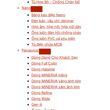
Tủ Hợp Bộ – Chống Cháy Nổ
Nano
Băng keo điện Nano
Đèn báo, cầu chì, dimmer
Hộp âm, hộp nổi, hộp nối dây
Ống luồn đàn hồi chống cháy
Ống luồn PVC và phụ kiện
Tủ điện chứa MCB
Panasonic
Dòng Dùng Cho Khách Sạn
Dòng Full Color
Dòng Halumie
Dòng MINERVA trắng
Dòng MINERVA vàng ánh kim
Dòng MINERVA xám ánh kim
Dòng Refina
Dòng Wide
Gen-X