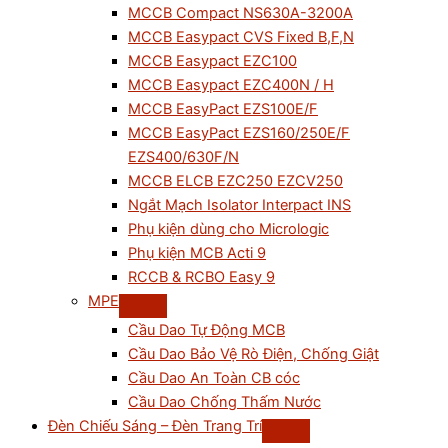
MCCB Compact NS630A-3200A
MCCB Easypact CVS Fixed B,F,N
MCCB Easypact EZC100
MCCB Easypact EZC400N / H
MCCB EasyPact EZS100E/F
MCCB EasyPact EZS160/250E/F
EZS400/630F/N
MCCB ELCB EZC250 EZCV250
Ngắt Mạch Isolator Interpact INS
Phụ kiện dùng cho Micrologic
Phụ kiện MCB Acti 9
RCCB & RCBO Easy 9
MPE
Cầu Dao Tự Động MCB
Cầu Dao Bảo Vệ Rò Điện, Chống Giật
Cầu Dao An Toàn CB cóc
Cầu Dao Chống Thấm Nước
Đèn Chiếu Sáng – Đèn Trang Trí