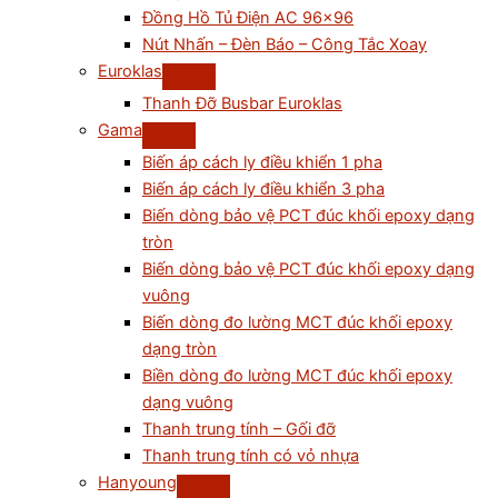
Đồng Hồ Tủ Điện AC 96×96
Nút Nhấn – Đèn Báo – Công Tắc Xoay
Euroklas
Thanh Đỡ Busbar Euroklas
Gama
Biến áp cách ly điều khiển 1 pha
Biến áp cách ly điều khiển 3 pha
Biến dòng bảo vệ PCT đúc khối epoxy dạng
tròn
Biến dòng bảo vệ PCT đúc khối epoxy dạng
vuông
Biến dòng đo lường MCT đúc khối epoxy
dạng tròn
Biền dòng đo lường MCT đúc khối epoxy
dạng vuông
Thanh trung tính – Gối đỡ
Thanh trung tính có vỏ nhựa
Hanyoung