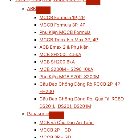
ABB
MCCB Formula 1P, 2P
MCCB Formula 3P, 4P
Phụ Kiện MCCB Formula
MCCB Tmax Iso Max 3P, 4P
ACB Emax 2 & Phụ kiện
MCB SH200L 4.5kA
MCB SH200 6kA
MCB S200M – S290 10kA
Phụ Kiện MCB S200, S200M
Cầu Dao Chống Dòng Rò RCCB 2P-4P
FH200
Cầu Dao Chống Dòng Rò, Quá Tải RCBO
DS201L, DS201, DS201M
Panasonic
MCB và Cầu Dao An Toàn
MCCB 2P – GD
MCCB 3P – GD