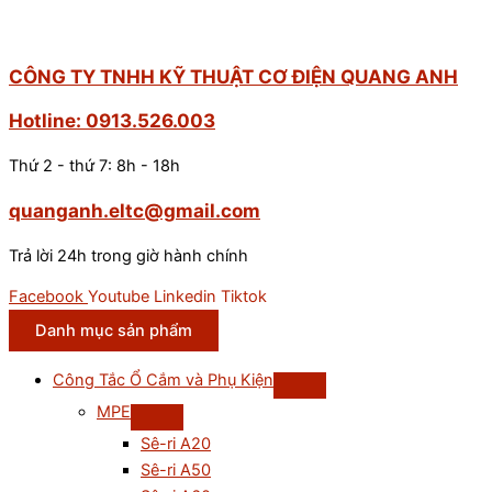
CÔNG TY TNHH KỸ THUẬT CƠ ĐIỆN QUANG ANH
Hotline: 0913.526.003
Thứ 2 - thứ 7: 8h - 18h
quanganh.eltc@gmail.com
Trả lời 24h trong giờ hành chính
Facebook
Youtube
Linkedin
Tiktok
Danh mục sản phẩm
Công Tắc Ổ Cắm và Phụ Kiện
MPE
Sê-ri A20
Sê-ri A50