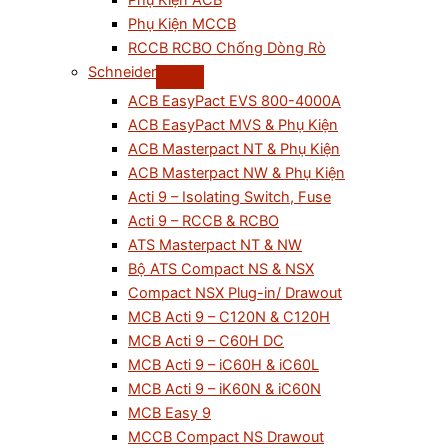
Phụ Kiện ACB
Phụ Kiện MCCB
RCCB RCBO Chống Dòng Rò
Schneider
ACB EasyPact EVS 800-4000A
ACB EasyPact MVS & Phụ Kiện
ACB Masterpact NT & Phụ Kiện
ACB Masterpact NW & Phụ Kiện
Acti 9 – Isolating Switch, Fuse
Acti 9 – RCCB & RCBO
ATS Masterpact NT & NW
Bộ ATS Compact NS & NSX
Compact NSX Plug-in/ Drawout
MCB Acti 9 – C120N & C120H
MCB Acti 9 – C60H DC
MCB Acti 9 – iC60H & iC60L
MCB Acti 9 – iK60N & iC60N
MCB Easy 9
MCCB Compact NS Drawout