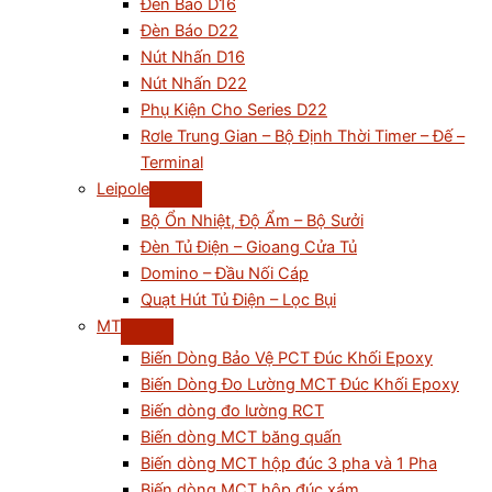
Đèn Báo D16
Đèn Báo D22
Nút Nhấn D16
Nút Nhấn D22
Phụ Kiện Cho Series D22
Rơle Trung Gian – Bộ Định Thời Timer – Đế –
Terminal
Leipole
Bộ Ổn Nhiệt, Độ Ẩm – Bộ Sưởi
Đèn Tủ Điện – Gioang Cửa Tủ
Domino – Đầu Nối Cáp
Quạt Hút Tủ Điện – Lọc Bụi
MT
Biến Dòng Bảo Vệ PCT Đúc Khối Epoxy
Biến Dòng Đo Lường MCT Đúc Khối Epoxy
Biến dòng đo lường RCT
Biến dòng MCT băng quấn
Biến dòng MCT hộp đúc 3 pha và 1 Pha
Biến dòng MCT hộp đúc xám