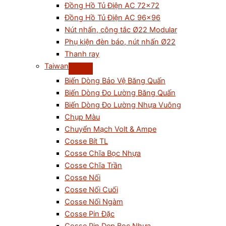
Đồng Hồ Tủ Điện AC 72×72
Đồng Hồ Tủ Điện AC 96×96
Nút nhấn, công tắc Ø22 Modular
Phụ kiện đèn báo, nút nhấn Ø22
Thanh ray
Taiwan
Biến Dòng Bảo Vệ Băng Quấn
Biến Dòng Đo Lường Băng Quấn
Biến Dòng Đo Lường Nhựa Vuông
Chụp Màu
Chuyển Mạch Volt & Ampe
Cosse Bít TL
Cosse Chĩa Bọc Nhựa
Cosse Chĩa Trần
Cosse Nối
Cosse Nối Cuối
Cosse Nối Ngàm
Cosse Pin Đặc