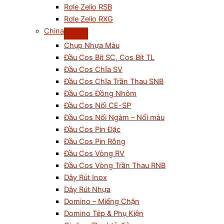
Rơle Zelio RSB
Rơle Zelio RXG
China
Chụp Nhựa Màu
Đầu Cos Bít SC, Cos Bít TL
Đầu Cos Chĩa SV
Đầu Cos Chĩa Trần Thau SNB
Đầu Cos Đồng Nhôm
Đầu Cos Nối CE-SP
Đầu Cos Nối Ngàm – Nối màu
Đầu Cos Pin Đặc
Đầu Cos Pin Rỗng
Đầu Cos Vòng RV
Đầu Cos Vòng Trần Thau RNB
Dây Rút Inox
Dây Rút Nhựa
Domino – Miếng Chặn
Domino Tép & Phụ Kiện