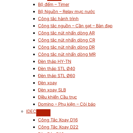
Bộ đếm – Timer
Bộ Nguồn – Relay mực nước
Công tắc hành trình
Công tắc nguồn – Cần gạt – Bàn đạp
Công tắc nút nhấn dòng AR
Công tắc nút nhấn dòng CR
Công tắc nút nhấn dòng DR
Công tắc nút nhấn dòng MR
Đèn tháp HY-TN
Đèn tháp STL Ø40
Đèn tháp STL Ø60
Đèn xoay
Đèn xoay SLB
Điều khiển Cầu trục
Domino – Phụ kiện – Còi báo
IDEC
Công Tắc Xoay D16
Công Tắc Xoay D22