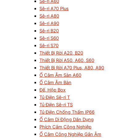
Sê-ri A60
Sê-ri A70 Plus
Sê-ri A80
Sê-ri A90
Sê-ri B20
Sê-ri S60
Sê-ri S70
Thiết Bị Rời A20, B20
Thiết Bị Rời A50, A60, S60
Thiết Bì Rời A70 Plus, A80, A90
Ổ Cắm Âm Sàn A60
Ổ Cắm Âm Bàn
Đế, Hộp Box
Tủ Điện Sê-ri T
Tủ Điện Sê-ri TS
Tủ Điện Chống Thấm IP66
Ổ Cắm Di Động Dân Dụng
Phích Cắm Công Nghiệp
Ổ Cắm Công Nghiệp Gắn Âm