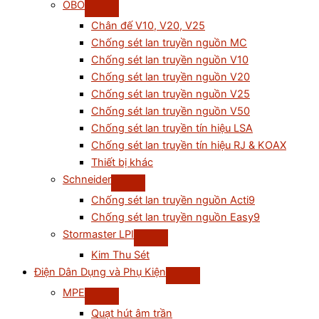
OBO
Chân đế V10, V20, V25
Chống sét lan truyền nguồn MC
Chống sét lan truyền nguồn V10
Chống sét lan truyền nguồn V20
Chống sét lan truyền nguồn V25
Chống sét lan truyền nguồn V50
Chống sét lan truyền tín hiệu LSA
Chống sét lan truyền tín hiệu RJ & KOAX
Thiết bị khác
Schneider
Chống sét lan truyền nguồn Acti9
Chống sét lan truyền nguồn Easy9
Stormaster LPI
Kim Thu Sét
Điện Dân Dụng và Phụ Kiện
MPE
Quạt hút âm trần