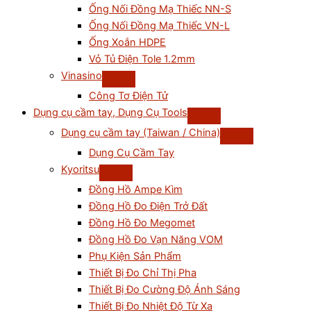
Ống Nối Đồng Mạ Thiếc NN-S
Ống Nối Đồng Mạ Thiếc VN-L
Ống Xoắn HDPE
Vỏ Tủ Điện Tole 1.2mm
Vinasino
Công Tơ Điện Tử
Dụng cụ cầm tay, Dụng Cụ Tools
Dụng cụ cầm tay (Taiwan / China)
Dụng Cụ Cầm Tay
Kyoritsu
Đồng Hồ Ampe Kìm
Đồng Hồ Đo Điện Trở Đất
Đồng Hồ Đo Megomet
Đồng Hồ Đo Vạn Năng VOM
Phụ Kiện Sản Phẩm
Thiết Bị Đo Chỉ Thị Pha
Thiết Bị Đo Cường Độ Ánh Sáng
Thiết Bị Đo Nhiệt Độ Từ Xa