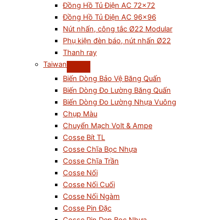
Đồng Hồ Tủ Điện AC 72×72
Đồng Hồ Tủ Điện AC 96×96
Nút nhấn, công tắc Ø22 Modular
Phụ kiện đèn báo, nút nhấn Ø22
Thanh ray
Taiwan
Biến Dòng Bảo Vệ Băng Quấn
Biến Dòng Đo Lường Băng Quấn
Biến Dòng Đo Lường Nhựa Vuông
Chụp Màu
Chuyển Mạch Volt & Ampe
Cosse Bít TL
Cosse Chĩa Bọc Nhựa
Cosse Chĩa Trần
Cosse Nối
Cosse Nối Cuối
Cosse Nối Ngàm
Cosse Pin Đặc