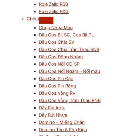
Rơle Zelio RSB
Rơle Zelio RXG
China
Chụp Nhựa Màu
Đầu Cos Bít SC, Cos Bít TL
Đầu Cos Chĩa SV
Đầu Cos Chĩa Trần Thau SNB
Đầu Cos Đồng Nhôm
Đầu Cos Nối CE-SP
Đầu Cos Nối Ngàm – Nối màu
Đầu Cos Pin Đặc
Đầu Cos Pin Rỗng
Đầu Cos Vòng RV
Đầu Cos Vòng Trần Thau RNB
Dây Rút Inox
Dây Rút Nhựa
Domino – Miếng Chặn
Domino Tép & Phụ Kiện