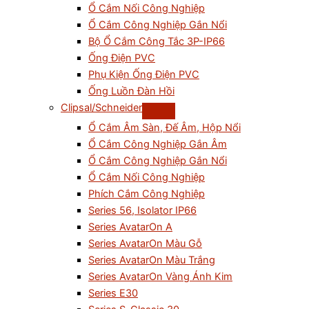
Ổ Cắm Nối Công Nghiệp
Ổ Cắm Công Nghiệp Gắn Nổi
Bộ Ổ Cắm Công Tắc 3P-IP66
Ống Điện PVC
Phụ Kiện Ống Điện PVC
Ống Luồn Đàn Hồi
Clipsal/Schneider
Ổ Cắm Âm Sàn, Đế Âm, Hộp Nổi
Ổ Cắm Công Nghiệp Gắn Âm
Ổ Cắm Công Nghiệp Gắn Nổi
Ổ Cắm Nối Công Nghiệp
Phích Cắm Công Nghiệp
Series 56, Isolator IP66
Series AvatarOn A
Series AvatarOn Màu Gỗ
Series AvatarOn Màu Trắng
Series AvatarOn Vàng Ánh Kim
Series E30