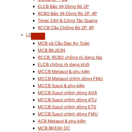
ELCB Bảo Vệ Dòng Rò 2P
RCBO Bảo Vệ Dòng Rò 2P, 4P
Timer 24H & Công Tắc Quang
RCCB Cầu Chống Rò 2P, 4P
LS
MCB và Cầu Dao An Toàn
MCB BKJ63N
RCCB, RCBO chống rò dạng tép
ELCB chống rò dạng khối
MCCB Metasol & phụ kiện
MCCB Metasol chỉnh dòng FMU
MCCB Susol & phụ kiện
MCCB Susol chỉnh dòng AG6
MCCB Susol chỉnh dòng ATU
MCCB Susol chỉnh dòng ETS
MCCB Susol chỉnh dòng FMU
ACB Metasol & phụ kiện
MCB BK63H DC