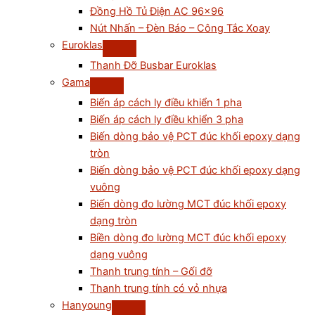
Đồng Hồ Tủ Điện AC 96×96
Nút Nhấn – Đèn Báo – Công Tắc Xoay
Euroklas
Thanh Đỡ Busbar Euroklas
Gama
Biến áp cách ly điều khiển 1 pha
Biến áp cách ly điều khiển 3 pha
Biến dòng bảo vệ PCT đúc khối epoxy dạng
tròn
Biến dòng bảo vệ PCT đúc khối epoxy dạng
vuông
Biến dòng đo lường MCT đúc khối epoxy
dạng tròn
Biền dòng đo lường MCT đúc khối epoxy
dạng vuông
Thanh trung tính – Gối đỡ
Thanh trung tính có vỏ nhựa
Hanyoung