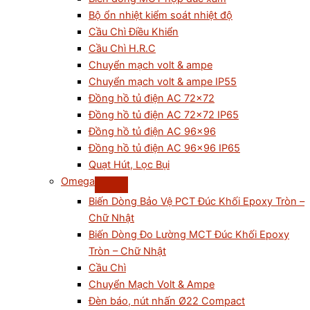
Bộ ổn nhiệt kiểm soát nhiệt độ
Cầu Chì Điều Khiển
Cầu Chì H.R.C
Chuyển mạch volt & ampe
Chuyển mạch volt & ampe IP55
Đồng hồ tủ điện AC 72×72
Đồng hồ tủ điện AC 72×72 IP65
Đồng hồ tủ điện AC 96×96
Đồng hồ tủ điện AC 96×96 IP65
Quạt Hút, Lọc Bụi
Omega
Biến Dòng Bảo Vệ PCT Đúc Khối Epoxy Tròn –
Chữ Nhật
Biến Dòng Đo Lường MCT Đúc Khối Epoxy
Tròn – Chữ Nhật
Cầu Chì
Chuyển Mạch Volt & Ampe
Đèn báo, nút nhấn Ø22 Compact