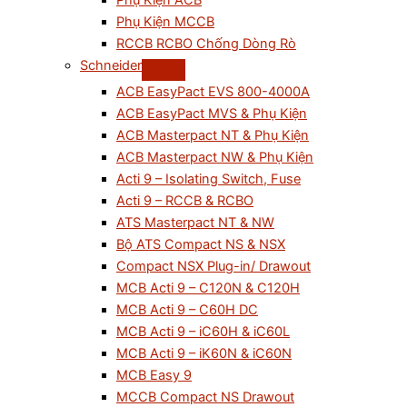
Phụ Kiện ACB
Phụ Kiện MCCB
RCCB RCBO Chống Dòng Rò
Schneider
ACB EasyPact EVS 800-4000A
ACB EasyPact MVS & Phụ Kiện
ACB Masterpact NT & Phụ Kiện
ACB Masterpact NW & Phụ Kiện
Acti 9 – Isolating Switch, Fuse
Acti 9 – RCCB & RCBO
ATS Masterpact NT & NW
Bộ ATS Compact NS & NSX
Compact NSX Plug-in/ Drawout
MCB Acti 9 – C120N & C120H
MCB Acti 9 – C60H DC
MCB Acti 9 – iC60H & iC60L
MCB Acti 9 – iK60N & iC60N
MCB Easy 9
MCCB Compact NS Drawout