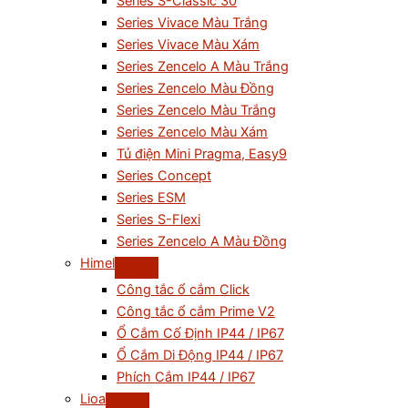
Series S-Classic 30
Series Vivace Màu Trắng
Series Vivace Màu Xám
Series Zencelo A Màu Trắng
Series Zencelo Màu Đồng
Series Zencelo Màu Trắng
Series Zencelo Màu Xám
Tủ điện Mini Pragma, Easy9
Series Concept
Series ESM
Series S-Flexi
Series Zencelo A Màu Đồng
Himel
Công tắc ổ cắm Click
Công tắc ổ cắm Prime V2
Ổ Cắm Cố Định IP44 / IP67
Ổ Cắm Di Động IP44 / IP67
Phích Cắm IP44 / IP67
Lioa