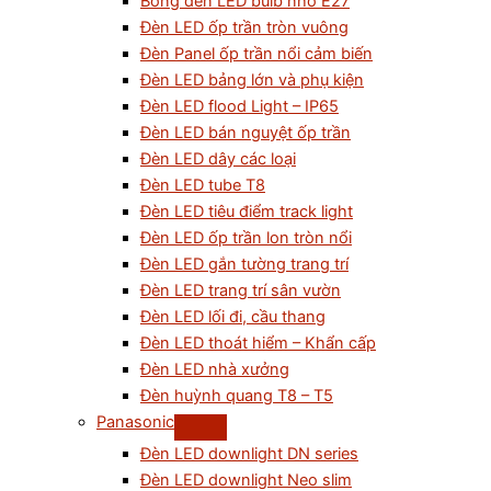
Bóng đèn LED bulb nhỏ E27
Đèn LED ốp trần tròn vuông
Đèn Panel ốp trần nổi cảm biến
Đèn LED bảng lớn và phụ kiện
Đèn LED flood Light – IP65
Đèn LED bán nguyệt ốp trần
Đèn LED dây các loại
Đèn LED tube T8
Đèn LED tiêu điểm track light
Đèn LED ốp trần lon tròn nổi
Đèn LED gắn tường trang trí
Đèn LED trang trí sân vườn
Đèn LED lối đi, cầu thang
Đèn LED thoát hiểm – Khẩn cấp
Đèn LED nhà xưởng
Đèn huỳnh quang T8 – T5
Panasonic
Đèn LED downlight DN series
Đèn LED downlight Neo slim