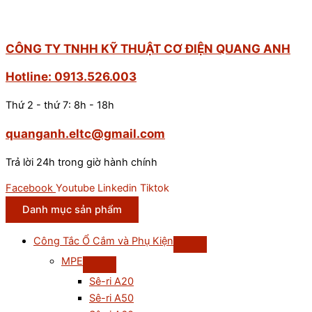
CÔNG TY TNHH KỸ THUẬT CƠ ĐIỆN QUANG ANH
Hotline: 0913.526.003
Thứ 2 - thứ 7: 8h - 18h
quanganh.eltc@gmail.com
Trả lời 24h trong giờ hành chính
Facebook
Youtube
Linkedin
Tiktok
Danh mục sản phẩm
Công Tắc Ổ Cắm và Phụ Kiện
MPE
Sê-ri A20
Sê-ri A50