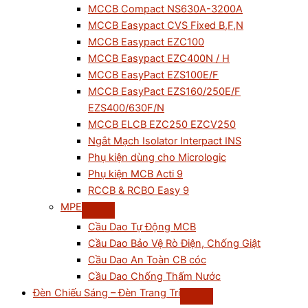
MCCB Compact NS630A-3200A
MCCB Easypact CVS Fixed B,F,N
MCCB Easypact EZC100
MCCB Easypact EZC400N / H
MCCB EasyPact EZS100E/F
MCCB EasyPact EZS160/250E/F
EZS400/630F/N
MCCB ELCB EZC250 EZCV250
Ngắt Mạch Isolator Interpact INS
Phụ kiện dùng cho Micrologic
Phụ kiện MCB Acti 9
RCCB & RCBO Easy 9
MPE
Cầu Dao Tự Động MCB
Cầu Dao Bảo Vệ Rò Điện, Chống Giật
Cầu Dao An Toàn CB cóc
Cầu Dao Chống Thấm Nước
Đèn Chiếu Sáng – Đèn Trang Trí