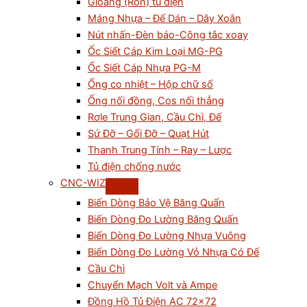
Gioăng (Ron) tủ điện
Máng Nhựa – Đế Dán – Dây Xoắn
Nút nhấn-Đèn báo-Công tắc xoay
Ốc Siết Cáp Kim Loại MG-PG
Ốc Siết Cáp Nhựa PG-M
Ống co nhiệt – Hộp chữ số
Ống nối đồng, Cos nối thẳng
Rơle Trung Gian, Cầu Chì, Đế
Sứ Đỡ – Gối Đỡ – Quạt Hút
Thanh Trung Tính – Ray – Lược
Tủ điện chống nước
CNC-WIZ
Biến Dòng Bảo Vệ Băng Quấn
Biến Dòng Đo Lường Băng Quấn
Biến Dòng Đo Lường Nhựa Vuông
Biến Dòng Đo Lường Vỏ Nhựa Có Đế
Cầu Chì
Chuyển Mạch Volt và Ampe
Đồng Hồ Tủ Điện AC 72×72