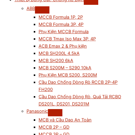
ABB
MCCB Formula 1P, 2P
MCCB Formula 3P, 4P
Phụ Kiện MCCB Formula
MCCB Tmax Iso Max 3P, 4P
ACB Emax 2 & Phụ kiện
MCB SH200L 4.5kA
MCB SH200 6kA
MCB S200M – S290 10kA
Phụ Kiện MCB S200, S200M
Cầu Dao Chống Dòng Rò RCCB 2P-4P
FH200
Cầu Dao Chống Dòng Rò, Quá Tải RCBO
DS201L, DS201, DS201M
Panasonic
MCB và Cầu Dao An Toàn
MCCB 2P – GD
MCCB 3P – GD