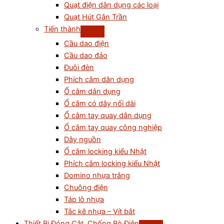
Quạt điện dân dụng các loại
Quạt Hút Gắn Trần
Tiến thành
Cầu dao điện
Cầu dao đảo
Đuôi đèn
Phích cắm dân dụng
Ổ cắm dân dụng
Ổ cắm có dây nối dài
Ổ cắm tay quay dân dụng
Ổ cắm tay quay công nghiệp
Dây nguồn
Ổ cắm locking kiểu Nhật
Phích cắm locking kiểu Nhật
Domino nhựa trắng
Chuông điện
Táp lô nhựa
Tắc kê nhựa – Vít bắt
Thiết Bị Đóng Cắt, Chống Rò Điện