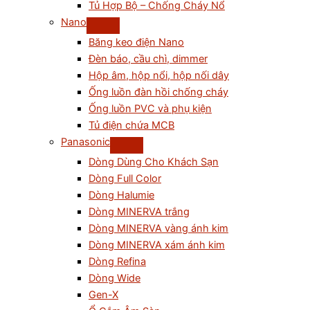
Tủ Hợp Bộ – Chống Cháy Nổ
Nano
Băng keo điện Nano
Đèn báo, cầu chì, dimmer
Hộp âm, hộp nổi, hộp nối dây
Ống luồn đàn hồi chống cháy
Ống luồn PVC và phụ kiện
Tủ điện chứa MCB
Panasonic
Dòng Dùng Cho Khách Sạn
Dòng Full Color
Dòng Halumie
Dòng MINERVA trắng
Dòng MINERVA vàng ánh kim
Dòng MINERVA xám ánh kim
Dòng Refina
Dòng Wide
Gen-X