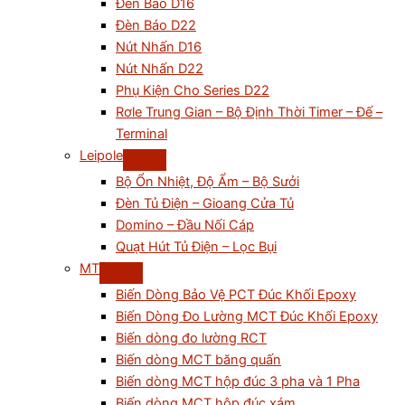
Đèn Báo D16
Đèn Báo D22
Nút Nhấn D16
Nút Nhấn D22
Phụ Kiện Cho Series D22
Rơle Trung Gian – Bộ Định Thời Timer – Đế –
Terminal
Leipole
Bộ Ổn Nhiệt, Độ Ẩm – Bộ Sưởi
Đèn Tủ Điện – Gioang Cửa Tủ
Domino – Đầu Nối Cáp
Quạt Hút Tủ Điện – Lọc Bụi
MT
Biến Dòng Bảo Vệ PCT Đúc Khối Epoxy
Biến Dòng Đo Lường MCT Đúc Khối Epoxy
Biến dòng đo lường RCT
Biến dòng MCT băng quấn
Biến dòng MCT hộp đúc 3 pha và 1 Pha
Biến dòng MCT hộp đúc xám