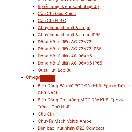
Bộ ổn nhiệt kiểm soát nhiệt độ
Cầu Chì Điều Khiển
Cầu Chì H.R.C
Chuyển mạch volt & ampe
Chuyển mạch volt & ampe IP55
Đồng hồ tủ điện AC 72×72
Đồng hồ tủ điện AC 72×72 IP65
Đồng hồ tủ điện AC 96×96
Đồng hồ tủ điện AC 96×96 IP65
Quạt Hút, Lọc Bụi
Omega
Biến Dòng Bảo Vệ PCT Đúc Khối Epoxy Tròn –
Chữ Nhật
Biến Dòng Đo Lường MCT Đúc Khối Epoxy
Tròn – Chữ Nhật
Cầu Chì
Chuyển Mạch Volt & Ampe
Đèn báo, nút nhấn Ø22 Compact