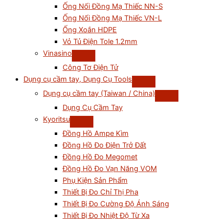
Ống Nối Đồng Mạ Thiếc NN-S
Ống Nối Đồng Mạ Thiếc VN-L
Ống Xoắn HDPE
Vỏ Tủ Điện Tole 1.2mm
Vinasino
Công Tơ Điện Tử
Dụng cụ cầm tay, Dụng Cụ Tools
Dụng cụ cầm tay (Taiwan / China)
Dụng Cụ Cầm Tay
Kyoritsu
Đồng Hồ Ampe Kìm
Đồng Hồ Đo Điện Trở Đất
Đồng Hồ Đo Megomet
Đồng Hồ Đo Vạn Năng VOM
Phụ Kiện Sản Phẩm
Thiết Bị Đo Chỉ Thị Pha
Thiết Bị Đo Cường Độ Ánh Sáng
Thiết Bị Đo Nhiệt Độ Từ Xa