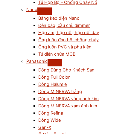
Tủ Hợp Bộ – Chống Cháy Nổ
Nano
Băng keo điện Nano
Đèn báo, cầu chì, dimmer
Hộp âm, hộp nổi, hộp nối dây
Ống luồn đàn hồi chống cháy
Ống luồn PVC và phụ kiện
Tủ điện chứa MCB
Panasonic
Dòng Dùng Cho Khách Sạn
Dòng Full Color
Dòng Halumie
Dòng MINERVA trắng
Dòng MINERVA vàng ánh kim
Dòng MINERVA xám ánh kim
Dòng Refina
Dòng Wide
Gen-X