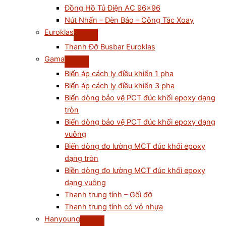
Đồng Hồ Tủ Điện AC 96×96
Nút Nhấn – Đèn Báo – Công Tắc Xoay
Euroklas
Thanh Đỡ Busbar Euroklas
Gama
Biến áp cách ly điều khiển 1 pha
Biến áp cách ly điều khiển 3 pha
Biến dòng bảo vệ PCT đúc khối epoxy dạng
tròn
Biến dòng bảo vệ PCT đúc khối epoxy dạng
vuông
Biến dòng đo lường MCT đúc khối epoxy
dạng tròn
Biền dòng đo lường MCT đúc khối epoxy
dạng vuông
Thanh trung tính – Gối đỡ
Thanh trung tính có vỏ nhựa
Hanyoung