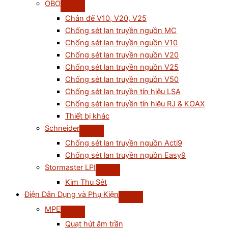
OBO
Chân đế V10, V20, V25
Chống sét lan truyền nguồn MC
Chống sét lan truyền nguồn V10
Chống sét lan truyền nguồn V20
Chống sét lan truyền nguồn V25
Chống sét lan truyền nguồn V50
Chống sét lan truyền tín hiệu LSA
Chống sét lan truyền tín hiệu RJ & KOAX
Thiết bị khác
Schneider
Chống sét lan truyền nguồn Acti9
Chống sét lan truyền nguồn Easy9
Stormaster LPI
Kim Thu Sét
Điện Dân Dụng và Phụ Kiện
MPE
Quạt hút âm trần