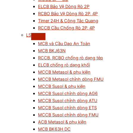
ELCB Bảo Vệ Dòng Rò 2P
RCBO Bảo Vệ Dòng Rò 2P, 4P
Timer 24H & Công Tắc Quang
RCCB Cầu Chống Rò 2P, 4P
LS
MCB và Cầu Dao An Toàn
MCB BKJ63N
RCCB, RCBO chống rò dạng tép
ELCB chống rò dạng khối
MCCB Metasol & phụ kiện
MCCB Metasol chỉnh dòng FMU
MCCB Susol & phụ kiện
MCCB Susol chỉnh dòng AG6
MCCB Susol chỉnh dòng ATU
MCCB Susol chỉnh dòng ETS
MCCB Susol chỉnh dòng FMU
ACB Metasol & phụ kiện
MCB BK63H DC