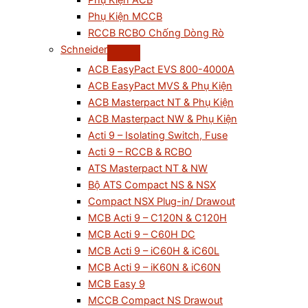
Phụ Kiện ACB
Phụ Kiện MCCB
RCCB RCBO Chống Dòng Rò
Schneider
ACB EasyPact EVS 800-4000A
ACB EasyPact MVS & Phụ Kiện
ACB Masterpact NT & Phụ Kiện
ACB Masterpact NW & Phụ Kiện
Acti 9 – Isolating Switch, Fuse
Acti 9 – RCCB & RCBO
ATS Masterpact NT & NW
Bộ ATS Compact NS & NSX
Compact NSX Plug-in/ Drawout
MCB Acti 9 – C120N & C120H
MCB Acti 9 – C60H DC
MCB Acti 9 – iC60H & iC60L
MCB Acti 9 – iK60N & iC60N
MCB Easy 9
MCCB Compact NS Drawout