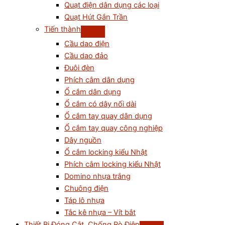
Quạt điện dân dụng các loại
Quạt Hút Gắn Trần
Tiến thành
Cầu dao điện
Cầu dao đảo
Đuôi đèn
Phích cắm dân dụng
Ổ cắm dân dụng
Ổ cắm có dây nối dài
Ổ cắm tay quay dân dụng
Ổ cắm tay quay công nghiệp
Dây nguồn
Ổ cắm locking kiểu Nhật
Phích cắm locking kiểu Nhật
Domino nhựa trắng
Chuông điện
Táp lô nhựa
Tắc kê nhựa – Vít bắt
Thiết Bị Đóng Cắt, Chống Rò Điện