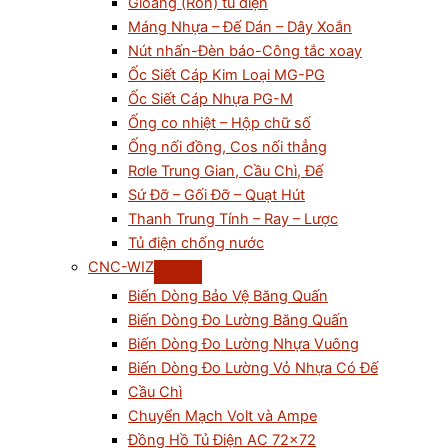
Gioăng (Ron) tủ điện
Máng Nhựa – Đế Dán – Dây Xoắn
Nút nhấn-Đèn báo-Công tắc xoay
Ốc Siết Cáp Kim Loại MG-PG
Ốc Siết Cáp Nhựa PG-M
Ống co nhiệt – Hộp chữ số
Ống nối đồng, Cos nối thẳng
Rơle Trung Gian, Cầu Chì, Đế
Sứ Đỡ – Gối Đỡ – Quạt Hút
Thanh Trung Tính – Ray – Lược
Tủ điện chống nước
CNC-WIZ
Biến Dòng Bảo Vệ Băng Quấn
Biến Dòng Đo Lường Băng Quấn
Biến Dòng Đo Lường Nhựa Vuông
Biến Dòng Đo Lường Vỏ Nhựa Có Đế
Cầu Chì
Chuyển Mạch Volt và Ampe
Đồng Hồ Tủ Điện AC 72×72