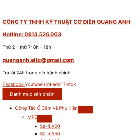
CÔNG TY TNHH KỸ THUẬT CƠ ĐIỆN QUANG ANH
Hotline: 0913.526.003
Thứ 2 - thứ 7: 8h - 18h
quanganh.eltc@gmail.com
Trả lời 24h trong giờ hành chính
Facebook
Youtube
Linkedin
Tiktok
Danh mục sản phẩm
Công Tắc Ổ Cắm và Phụ Kiện
MPE
Sê-ri A20
Sê-ri A50