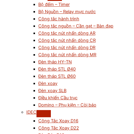
Bộ đếm – Timer
Bộ Nguồn – Relay mực nước
Công tắc hành trình
Công tắc nguồn – Cần gạt – Bàn đạp
Công tắc nút nhấn dòng AR
Công tắc nút nhấn dòng CR
Công tắc nút nhấn dòng DR
Công tắc nút nhấn dòng MR
Đèn tháp HY-TN
Đèn tháp STL Ø40
Đèn tháp STL Ø60
Đèn xoay
Đèn xoay SLB
Điều khiển Cầu trục
Domino – Phụ kiện – Còi báo
IDEC
Công Tắc Xoay D16
Công Tắc Xoay D22