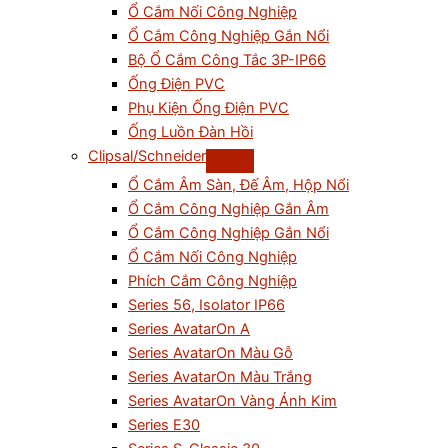
Ổ Cắm Nối Công Nghiệp
Ổ Cắm Công Nghiệp Gắn Nổi
Bộ Ổ Cắm Công Tắc 3P-IP66
Ống Điện PVC
Phụ Kiện Ống Điện PVC
Ống Luồn Đàn Hồi
Clipsal/Schneider
Ổ Cắm Âm Sàn, Đế Âm, Hộp Nổi
Ổ Cắm Công Nghiệp Gắn Âm
Ổ Cắm Công Nghiệp Gắn Nổi
Ổ Cắm Nối Công Nghiệp
Phích Cắm Công Nghiệp
Series 56, Isolator IP66
Series AvatarOn A
Series AvatarOn Màu Gỗ
Series AvatarOn Màu Trắng
Series AvatarOn Vàng Ánh Kim
Series E30