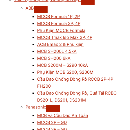
ABB
MCCB Formula 1P, 2P
MCCB Formula 3P, 4P
Phụ Kiện MCCB Formula
MCCB Tmax Iso Max 3P, 4P
ACB Emax 2 & Phụ kiện
MCB SH200L 4.5kA
MCB SH200 6kA
MCB S200M – S290 10kA
Phụ Kiện MCB S200, S200M
Cầu Dao Chống Dòng Rò RCCB 2P-4P
FH200
Cầu Dao Chống Dòng Rò, Quá Tải RCBO
DS201L, DS201, DS201M
Panasonic
MCB và Cầu Dao An Toàn
MCCB 2P – GD
MCCB 3P – GD