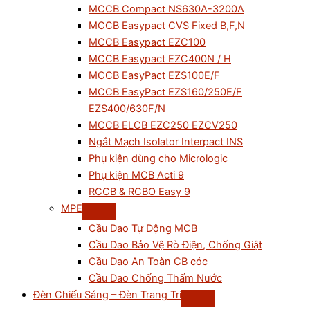
MCCB Compact NS630A-3200A
MCCB Easypact CVS Fixed B,F,N
MCCB Easypact EZC100
MCCB Easypact EZC400N / H
MCCB EasyPact EZS100E/F
MCCB EasyPact EZS160/250E/F
EZS400/630F/N
MCCB ELCB EZC250 EZCV250
Ngắt Mạch Isolator Interpact INS
Phụ kiện dùng cho Micrologic
Phụ kiện MCB Acti 9
RCCB & RCBO Easy 9
MPE
Cầu Dao Tự Động MCB
Cầu Dao Bảo Vệ Rò Điện, Chống Giật
Cầu Dao An Toàn CB cóc
Cầu Dao Chống Thấm Nước
Đèn Chiếu Sáng – Đèn Trang Trí