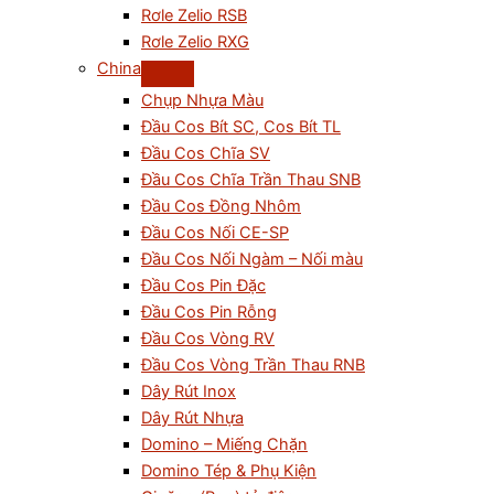
Rơle Zelio RSB
Rơle Zelio RXG
China
Chụp Nhựa Màu
Đầu Cos Bít SC, Cos Bít TL
Đầu Cos Chĩa SV
Đầu Cos Chĩa Trần Thau SNB
Đầu Cos Đồng Nhôm
Đầu Cos Nối CE-SP
Đầu Cos Nối Ngàm – Nối màu
Đầu Cos Pin Đặc
Đầu Cos Pin Rỗng
Đầu Cos Vòng RV
Đầu Cos Vòng Trần Thau RNB
Dây Rút Inox
Dây Rút Nhựa
Domino – Miếng Chặn
Domino Tép & Phụ Kiện