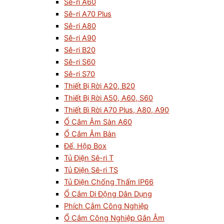
Sê-ri A60
Sê-ri A70 Plus
Sê-ri A80
Sê-ri A90
Sê-ri B20
Sê-ri S60
Sê-ri S70
Thiết Bị Rời A20, B20
Thiết Bị Rời A50, A60, S60
Thiết Bì Rời A70 Plus, A80, A90
Ổ Cắm Âm Sàn A60
Ổ Cắm Âm Bàn
Đế, Hộp Box
Tủ Điện Sê-ri T
Tủ Điện Sê-ri TS
Tủ Điện Chống Thấm IP66
Ổ Cắm Di Động Dân Dụng
Phích Cắm Công Nghiệp
Ổ Cắm Công Nghiệp Gắn Âm