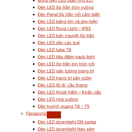
Bóng đèn LED bulb nhỏ E27
Đèn LED ốp trần tròn vuông
Đèn Panel ốp trần nổi cảm biến
Đèn LED bảng lớn và phụ kiện
Đèn LED flood Light – IP65
Đèn LED bán nguyệt ốp trần
Đèn LED dây các loại
Đèn LED tube T8
Đèn LED tiêu điểm track light
Đèn LED ốp trần lon tròn nổi
Đèn LED gắn tường trang trí
Đèn LED trang trí sân vườn
Đèn LED lối đi, cầu thang
Đèn LED thoát hiểm – Khẩn cấp
Đèn LED nhà xưởng
Đèn huỳnh quang T8 – T5
Panasonic
Đèn LED downlight DN series
Đèn LED downlight Neo slim