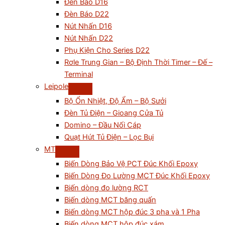
Đèn Báo D16
Đèn Báo D22
Nút Nhấn D16
Nút Nhấn D22
Phụ Kiện Cho Series D22
Rơle Trung Gian – Bộ Định Thời Timer – Đế –
Terminal
Leipole
Bộ Ổn Nhiệt, Độ Ẩm – Bộ Sưởi
Đèn Tủ Điện – Gioang Cửa Tủ
Domino – Đầu Nối Cáp
Quạt Hút Tủ Điện – Lọc Bụi
MT
Biến Dòng Bảo Vệ PCT Đúc Khối Epoxy
Biến Dòng Đo Lường MCT Đúc Khối Epoxy
Biến dòng đo lường RCT
Biến dòng MCT băng quấn
Biến dòng MCT hộp đúc 3 pha và 1 Pha
Biến dòng MCT hộp đúc xám