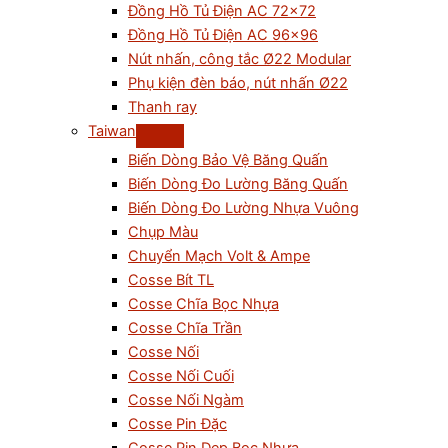
Đồng Hồ Tủ Điện AC 72×72
Đồng Hồ Tủ Điện AC 96×96
Nút nhấn, công tắc Ø22 Modular
Phụ kiện đèn báo, nút nhấn Ø22
Thanh ray
Taiwan
Biến Dòng Bảo Vệ Băng Quấn
Biến Dòng Đo Lường Băng Quấn
Biến Dòng Đo Lường Nhựa Vuông
Chụp Màu
Chuyển Mạch Volt & Ampe
Cosse Bít TL
Cosse Chĩa Bọc Nhựa
Cosse Chĩa Trần
Cosse Nối
Cosse Nối Cuối
Cosse Nối Ngàm
Cosse Pin Đặc