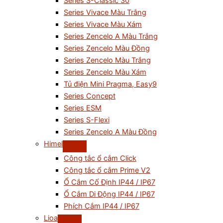
Series S-Classic 30
Series Vivace Màu Trắng
Series Vivace Màu Xám
Series Zencelo A Màu Trắng
Series Zencelo Màu Đồng
Series Zencelo Màu Trắng
Series Zencelo Màu Xám
Tủ điện Mini Pragma, Easy9
Series Concept
Series ESM
Series S-Flexi
Series Zencelo A Màu Đồng
Himel
Công tắc ổ cắm Click
Công tắc ổ cắm Prime V2
Ổ Cắm Cố Định IP44 / IP67
Ổ Cắm Di Động IP44 / IP67
Phích Cắm IP44 / IP67
Lioa