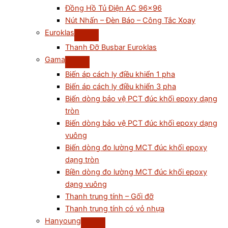
Đồng Hồ Tủ Điện AC 96×96
Nút Nhấn – Đèn Báo – Công Tắc Xoay
Euroklas
Thanh Đỡ Busbar Euroklas
Gama
Biến áp cách ly điều khiển 1 pha
Biến áp cách ly điều khiển 3 pha
Biến dòng bảo vệ PCT đúc khối epoxy dạng
tròn
Biến dòng bảo vệ PCT đúc khối epoxy dạng
vuông
Biến dòng đo lường MCT đúc khối epoxy
dạng tròn
Biền dòng đo lường MCT đúc khối epoxy
dạng vuông
Thanh trung tính – Gối đỡ
Thanh trung tính có vỏ nhựa
Hanyoung