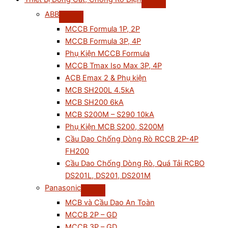
ABB
MCCB Formula 1P, 2P
MCCB Formula 3P, 4P
Phụ Kiện MCCB Formula
MCCB Tmax Iso Max 3P, 4P
ACB Emax 2 & Phụ kiện
MCB SH200L 4.5kA
MCB SH200 6kA
MCB S200M – S290 10kA
Phụ Kiện MCB S200, S200M
Cầu Dao Chống Dòng Rò RCCB 2P-4P
FH200
Cầu Dao Chống Dòng Rò, Quá Tải RCBO
DS201L, DS201, DS201M
Panasonic
MCB và Cầu Dao An Toàn
MCCB 2P – GD
MCCB 3P – GD