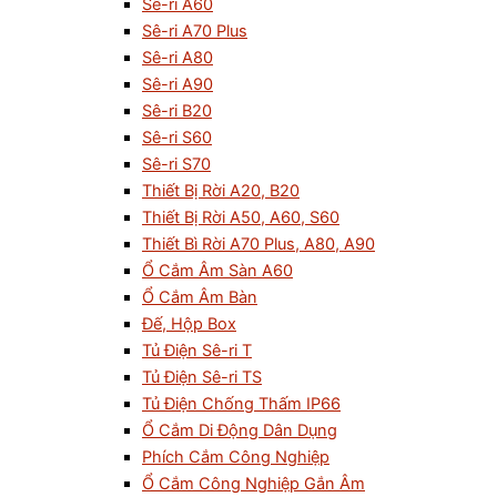
Sê-ri A60
Sê-ri A70 Plus
Sê-ri A80
Sê-ri A90
Sê-ri B20
Sê-ri S60
Sê-ri S70
Thiết Bị Rời A20, B20
Thiết Bị Rời A50, A60, S60
Thiết Bì Rời A70 Plus, A80, A90
Ổ Cắm Âm Sàn A60
Ổ Cắm Âm Bàn
Đế, Hộp Box
Tủ Điện Sê-ri T
Tủ Điện Sê-ri TS
Tủ Điện Chống Thấm IP66
Ổ Cắm Di Động Dân Dụng
Phích Cắm Công Nghiệp
Ổ Cắm Công Nghiệp Gắn Âm