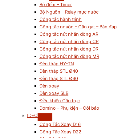
Bộ đếm – Timer
Bộ Nguồn – Relay mực nước
Công tắc hành trình
Công tắc nguồn – Cần gạt – Bàn đạp
Công tắc nút nhấn dòng AR
Công tắc nút nhấn dòng CR
Công tắc nút nhấn dòng DR
Công tắc nút nhấn dòng MR
Đèn tháp HY-TN
Đèn tháp STL Ø40
Đèn tháp STL Ø60
Đèn xoay
Đèn xoay SLB
Điều khiển Cầu trục
Domino – Phụ kiện – Còi báo
IDEC
Công Tắc Xoay D16
Công Tắc Xoay D22