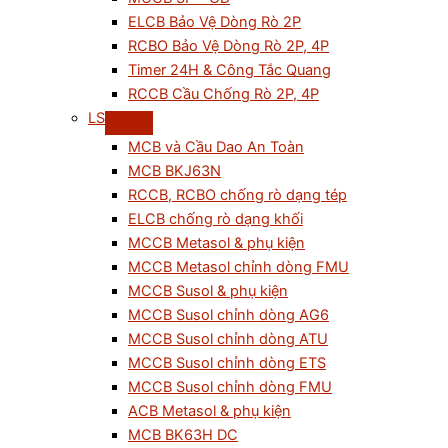
ELCB Bảo Vệ Dòng Rò 2P
RCBO Bảo Vệ Dòng Rò 2P, 4P
Timer 24H & Công Tắc Quang
RCCB Cầu Chống Rò 2P, 4P
LS
MCB và Cầu Dao An Toàn
MCB BKJ63N
RCCB, RCBO chống rò dạng tép
ELCB chống rò dạng khối
MCCB Metasol & phụ kiện
MCCB Metasol chỉnh dòng FMU
MCCB Susol & phụ kiện
MCCB Susol chỉnh dòng AG6
MCCB Susol chỉnh dòng ATU
MCCB Susol chỉnh dòng ETS
MCCB Susol chỉnh dòng FMU
ACB Metasol & phụ kiện
MCB BK63H DC