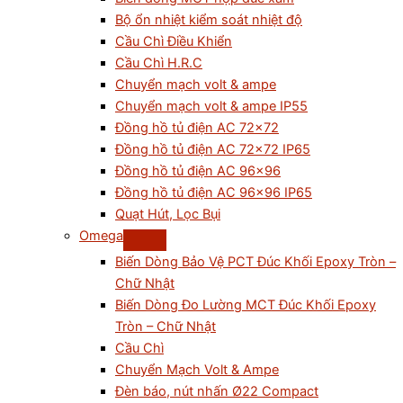
Bộ ổn nhiệt kiểm soát nhiệt độ
Cầu Chì Điều Khiển
Cầu Chì H.R.C
Chuyển mạch volt & ampe
Chuyển mạch volt & ampe IP55
Đồng hồ tủ điện AC 72×72
Đồng hồ tủ điện AC 72×72 IP65
Đồng hồ tủ điện AC 96×96
Đồng hồ tủ điện AC 96×96 IP65
Quạt Hút, Lọc Bụi
Omega
Biến Dòng Bảo Vệ PCT Đúc Khối Epoxy Tròn –
Chữ Nhật
Biến Dòng Đo Lường MCT Đúc Khối Epoxy
Tròn – Chữ Nhật
Cầu Chì
Chuyển Mạch Volt & Ampe
Đèn báo, nút nhấn Ø22 Compact