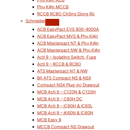
Phụ Kiện ACB
Phụ Kiện MCCB
RCCB RCBO Chống Dòng Rò
Schneider
ACB EasyPact EVS 800-4000A
ACB EasyPact MVS & Phụ Kiện
ACB Masterpact NT & Phụ Kiện
ACB Masterpact NW & Phụ Kiện
Acti 9 – Isolating Switch, Fuse
Acti 9 – RCCB & RCBO
ATS Masterpact NT & NW
Bộ ATS Compact NS & NSX
Compact NSX Plug-in/ Drawout
MCB Acti 9 – C120N & C120H
MCB Acti 9 – C60H DC
MCB Acti 9 – iC60H & iC60L
MCB Acti 9 – iK60N & iC60N
MCB Easy 9
MCCB Compact NS Drawout