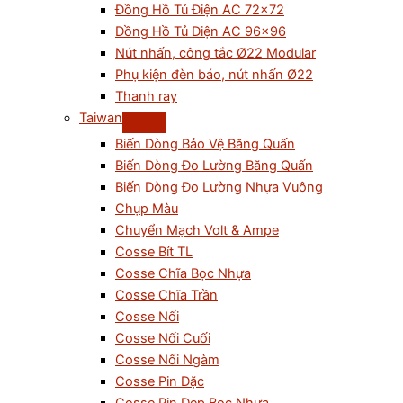
Đồng Hồ Tủ Điện AC 72×72
Đồng Hồ Tủ Điện AC 96×96
Nút nhấn, công tắc Ø22 Modular
Phụ kiện đèn báo, nút nhấn Ø22
Thanh ray
Taiwan
Biến Dòng Bảo Vệ Băng Quấn
Biến Dòng Đo Lường Băng Quấn
Biến Dòng Đo Lường Nhựa Vuông
Chụp Màu
Chuyển Mạch Volt & Ampe
Cosse Bít TL
Cosse Chĩa Bọc Nhựa
Cosse Chĩa Trần
Cosse Nối
Cosse Nối Cuối
Cosse Nối Ngàm
Cosse Pin Đặc