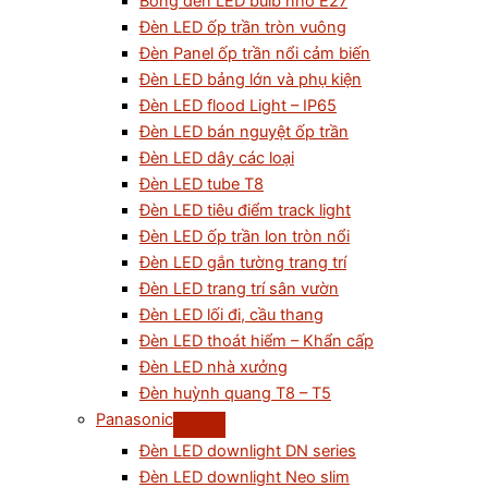
Bóng đèn LED bulb nhỏ E27
Đèn LED ốp trần tròn vuông
Đèn Panel ốp trần nổi cảm biến
Đèn LED bảng lớn và phụ kiện
Đèn LED flood Light – IP65
Đèn LED bán nguyệt ốp trần
Đèn LED dây các loại
Đèn LED tube T8
Đèn LED tiêu điểm track light
Đèn LED ốp trần lon tròn nổi
Đèn LED gắn tường trang trí
Đèn LED trang trí sân vườn
Đèn LED lối đi, cầu thang
Đèn LED thoát hiểm – Khẩn cấp
Đèn LED nhà xưởng
Đèn huỳnh quang T8 – T5
Panasonic
Đèn LED downlight DN series
Đèn LED downlight Neo slim