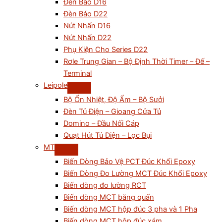
Đèn Báo D16
Đèn Báo D22
Nút Nhấn D16
Nút Nhấn D22
Phụ Kiện Cho Series D22
Rơle Trung Gian – Bộ Định Thời Timer – Đế –
Terminal
Leipole
Bộ Ổn Nhiệt, Độ Ẩm – Bộ Sưởi
Đèn Tủ Điện – Gioang Cửa Tủ
Domino – Đầu Nối Cáp
Quạt Hút Tủ Điện – Lọc Bụi
MT
Biến Dòng Bảo Vệ PCT Đúc Khối Epoxy
Biến Dòng Đo Lường MCT Đúc Khối Epoxy
Biến dòng đo lường RCT
Biến dòng MCT băng quấn
Biến dòng MCT hộp đúc 3 pha và 1 Pha
Biến dòng MCT hộp đúc xám