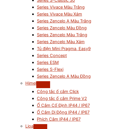
Series S-Classic 30
Series Vivace Màu Trắng
Series Vivace Màu Xám
Series Zencelo A Màu Trắng
Series Zencelo Màu Đồng
Series Zencelo Màu Trắng
Series Zencelo Màu Xám
Tủ điện Mini Pragma, Easy9
Series Concept
Series ESM
Series S-Flexi
Series Zencelo A Màu Đồng
Himel
Công tắc ổ cắm Click
Công tắc ổ cắm Prime V2
Ổ Cắm Cố Định IP44 / IP67
Ổ Cắm Di Động IP44 / IP67
Phích Cắm IP44 / IP67
Lioa