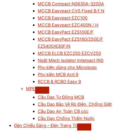
MCCB Compact NS630A-3200A
MCCB Easypact CVS Fixed B,F,N
MCCB Easypact EZC100
MCCB Easypact EZC400N / H
MCCB EasyPact EZS100E/F
MCCB EasyPact EZS160/250E/F
EZS400/630F/N
MCCB ELCB EZC250 EZCV250
Ngắt Mạch Isolator Interpact INS
Phụ kiện dùng cho Micrologic
Phụ kiện MCB Acti 9
RCCB & RCBO Easy 9
MPE
Cầu Dao Tự Động MCB
Cầu Dao Bảo Vệ Rò Điện, Chống Giật
Cầu Dao An Toàn CB cóc
Cầu Dao Chống Thấm Nước
Đèn Chiếu Sáng – Đèn Trang Trí