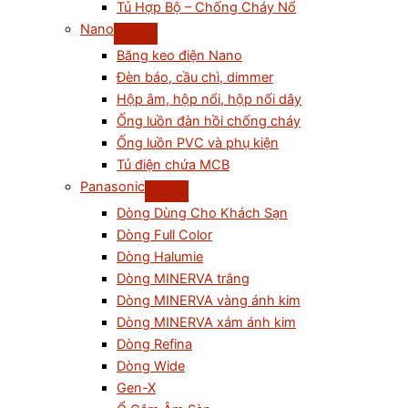
Tủ Hợp Bộ – Chống Cháy Nổ
Nano
Băng keo điện Nano
Đèn báo, cầu chì, dimmer
Hộp âm, hộp nổi, hộp nối dây
Ống luồn đàn hồi chống cháy
Ống luồn PVC và phụ kiện
Tủ điện chứa MCB
Panasonic
Dòng Dùng Cho Khách Sạn
Dòng Full Color
Dòng Halumie
Dòng MINERVA trắng
Dòng MINERVA vàng ánh kim
Dòng MINERVA xám ánh kim
Dòng Refina
Dòng Wide
Gen-X