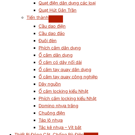
Quạt điện dân dụng các loại
Quạt Hút Gắn Trần
Tiến thành
Cầu dao điện
Cầu dao đảo
Đuôi đèn
Phích cắm dân dụng
Ổ cắm dân dụng
Ổ cắm có dây nối dài
Ổ cắm tay quay dân dụng
Ổ cắm tay quay công nghiệp
Dây nguồn
Ổ cắm locking kiểu Nhật
Phích cắm locking kiểu Nhật
Domino nhựa trắng
Chuông điện
Táp lô nhựa
Tắc kê nhựa – Vít bắt
Thiết Bị Đóng Cắt, Chống Rò Điện