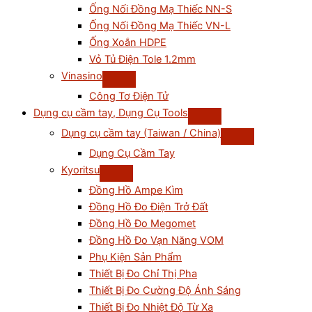
Ống Nối Đồng Mạ Thiếc NN-S
Ống Nối Đồng Mạ Thiếc VN-L
Ống Xoắn HDPE
Vỏ Tủ Điện Tole 1.2mm
Vinasino
Công Tơ Điện Tử
Dụng cụ cầm tay, Dụng Cụ Tools
Dụng cụ cầm tay (Taiwan / China)
Dụng Cụ Cầm Tay
Kyoritsu
Đồng Hồ Ampe Kìm
Đồng Hồ Đo Điện Trở Đất
Đồng Hồ Đo Megomet
Đồng Hồ Đo Vạn Năng VOM
Phụ Kiện Sản Phẩm
Thiết Bị Đo Chỉ Thị Pha
Thiết Bị Đo Cường Độ Ánh Sáng
Thiết Bị Đo Nhiệt Độ Từ Xa