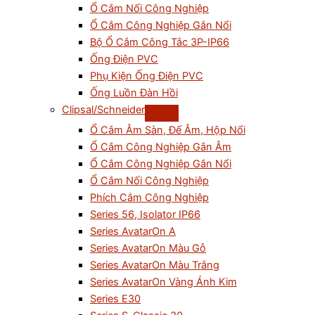
Ổ Cắm Nối Công Nghiệp
Ổ Cắm Công Nghiệp Gắn Nổi
Bộ Ổ Cắm Công Tắc 3P-IP66
Ống Điện PVC
Phụ Kiện Ống Điện PVC
Ống Luồn Đàn Hồi
Clipsal/Schneider
Ổ Cắm Âm Sàn, Đế Âm, Hộp Nổi
Ổ Cắm Công Nghiệp Gắn Âm
Ổ Cắm Công Nghiệp Gắn Nổi
Ổ Cắm Nối Công Nghiệp
Phích Cắm Công Nghiệp
Series 56, Isolator IP66
Series AvatarOn A
Series AvatarOn Màu Gỗ
Series AvatarOn Màu Trắng
Series AvatarOn Vàng Ánh Kim
Series E30