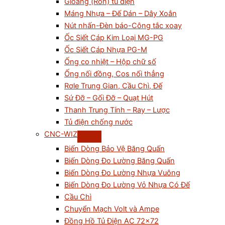
Gioăng (Ron) tủ điện
Máng Nhựa – Đế Dán – Dây Xoắn
Nút nhấn-Đèn báo-Công tắc xoay
Ốc Siết Cáp Kim Loại MG-PG
Ốc Siết Cáp Nhựa PG-M
Ống co nhiệt – Hộp chữ số
Ống nối đồng, Cos nối thẳng
Rơle Trung Gian, Cầu Chì, Đế
Sứ Đỡ – Gối Đỡ – Quạt Hút
Thanh Trung Tính – Ray – Lược
Tủ điện chống nước
CNC-WIZ
Biến Dòng Bảo Vệ Băng Quấn
Biến Dòng Đo Lường Băng Quấn
Biến Dòng Đo Lường Nhựa Vuông
Biến Dòng Đo Lường Vỏ Nhựa Có Đế
Cầu Chì
Chuyển Mạch Volt và Ampe
Đồng Hồ Tủ Điện AC 72×72