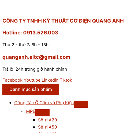
CÔNG TY TNHH KỸ THUẬT CƠ ĐIỆN QUANG ANH
Hotline: 0913.526.003
Thứ 2 - thứ 7: 8h - 18h
quanganh.eltc@gmail.com
Trả lời 24h trong giờ hành chính
Facebook
Youtube
Linkedin
Tiktok
Danh mục sản phẩm
Công Tắc Ổ Cắm và Phụ Kiện
MPE
Sê-ri A20
Sê-ri A50