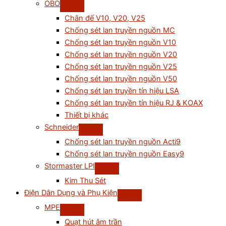
OBO
Chân đế V10, V20, V25
Chống sét lan truyền nguồn MC
Chống sét lan truyền nguồn V10
Chống sét lan truyền nguồn V20
Chống sét lan truyền nguồn V25
Chống sét lan truyền nguồn V50
Chống sét lan truyền tín hiệu LSA
Chống sét lan truyền tín hiệu RJ & KOAX
Thiết bị khác
Schneider
Chống sét lan truyền nguồn Acti9
Chống sét lan truyền nguồn Easy9
Stormaster LPI
Kim Thu Sét
Điện Dân Dụng và Phụ Kiện
MPE
Quạt hút âm trần