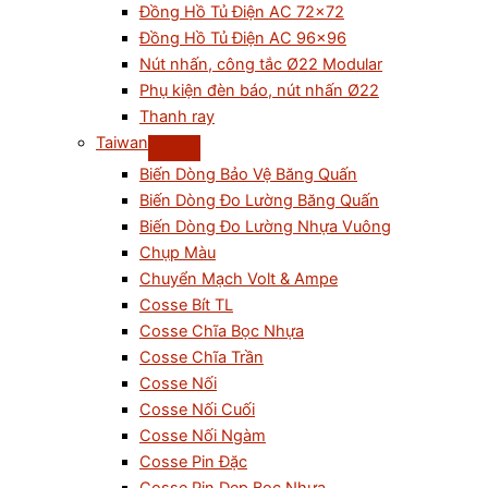
Đồng Hồ Tủ Điện AC 72×72
Đồng Hồ Tủ Điện AC 96×96
Nút nhấn, công tắc Ø22 Modular
Phụ kiện đèn báo, nút nhấn Ø22
Thanh ray
Taiwan
Biến Dòng Bảo Vệ Băng Quấn
Biến Dòng Đo Lường Băng Quấn
Biến Dòng Đo Lường Nhựa Vuông
Chụp Màu
Chuyển Mạch Volt & Ampe
Cosse Bít TL
Cosse Chĩa Bọc Nhựa
Cosse Chĩa Trần
Cosse Nối
Cosse Nối Cuối
Cosse Nối Ngàm
Cosse Pin Đặc