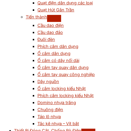
Quạt điện dân dụng các loại
Quạt Hút Gắn Trần
Tiến thành
Cầu dao điện
Cầu dao đảo
Đuôi đèn
Phích cắm dân dụng
Ổ cắm dân dụng
Ổ cắm có dây nối dài
Ổ cắm tay quay dân dụng
Ổ cắm tay quay công nghiệp
Dây nguồn
Ổ cắm locking kiểu Nhật
Phích cắm locking kiểu Nhật
Domino nhựa trắng
Chuông điện
Táp lô nhựa
Tắc kê nhựa – Vít bắt
Thiết Bị Đóng Cắt, Chống Rò Điện