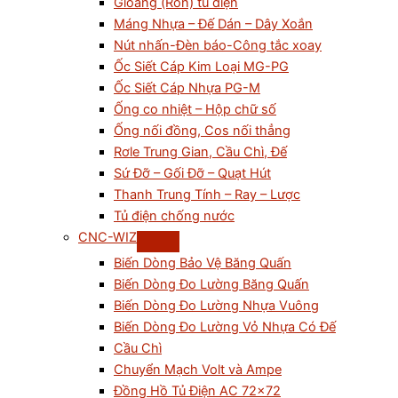
Gioăng (Ron) tủ điện
Máng Nhựa – Đế Dán – Dây Xoắn
Nút nhấn-Đèn báo-Công tắc xoay
Ốc Siết Cáp Kim Loại MG-PG
Ốc Siết Cáp Nhựa PG-M
Ống co nhiệt – Hộp chữ số
Ống nối đồng, Cos nối thẳng
Rơle Trung Gian, Cầu Chì, Đế
Sứ Đỡ – Gối Đỡ – Quạt Hút
Thanh Trung Tính – Ray – Lược
Tủ điện chống nước
CNC-WIZ
Biến Dòng Bảo Vệ Băng Quấn
Biến Dòng Đo Lường Băng Quấn
Biến Dòng Đo Lường Nhựa Vuông
Biến Dòng Đo Lường Vỏ Nhựa Có Đế
Cầu Chì
Chuyển Mạch Volt và Ampe
Đồng Hồ Tủ Điện AC 72×72