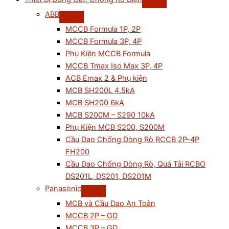
ABB
MCCB Formula 1P, 2P
MCCB Formula 3P, 4P
Phụ Kiện MCCB Formula
MCCB Tmax Iso Max 3P, 4P
ACB Emax 2 & Phụ kiện
MCB SH200L 4.5kA
MCB SH200 6kA
MCB S200M – S290 10kA
Phụ Kiện MCB S200, S200M
Cầu Dao Chống Dòng Rò RCCB 2P-4P
FH200
Cầu Dao Chống Dòng Rò, Quá Tải RCBO
DS201L, DS201, DS201M
Panasonic
MCB và Cầu Dao An Toàn
MCCB 2P – GD
MCCB 3P – GD