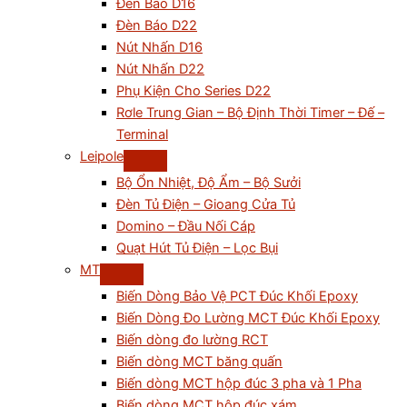
Đèn Báo D16
Đèn Báo D22
Nút Nhấn D16
Nút Nhấn D22
Phụ Kiện Cho Series D22
Rơle Trung Gian – Bộ Định Thời Timer – Đế –
Terminal
Leipole
Bộ Ổn Nhiệt, Độ Ẩm – Bộ Sưởi
Đèn Tủ Điện – Gioang Cửa Tủ
Domino – Đầu Nối Cáp
Quạt Hút Tủ Điện – Lọc Bụi
MT
Biến Dòng Bảo Vệ PCT Đúc Khối Epoxy
Biến Dòng Đo Lường MCT Đúc Khối Epoxy
Biến dòng đo lường RCT
Biến dòng MCT băng quấn
Biến dòng MCT hộp đúc 3 pha và 1 Pha
Biến dòng MCT hộp đúc xám