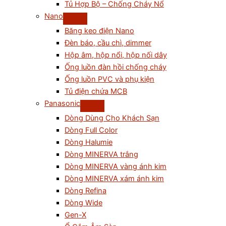
Tủ Hợp Bộ – Chống Cháy Nổ
Nano
Băng keo điện Nano
Đèn báo, cầu chì, dimmer
Hộp âm, hộp nổi, hộp nối dây
Ống luồn đàn hồi chống cháy
Ống luồn PVC và phụ kiện
Tủ điện chứa MCB
Panasonic
Dòng Dùng Cho Khách Sạn
Dòng Full Color
Dòng Halumie
Dòng MINERVA trắng
Dòng MINERVA vàng ánh kim
Dòng MINERVA xám ánh kim
Dòng Refina
Dòng Wide
Gen-X