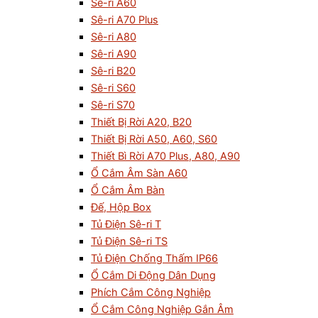
Sê-ri A60
Sê-ri A70 Plus
Sê-ri A80
Sê-ri A90
Sê-ri B20
Sê-ri S60
Sê-ri S70
Thiết Bị Rời A20, B20
Thiết Bị Rời A50, A60, S60
Thiết Bì Rời A70 Plus, A80, A90
Ổ Cắm Âm Sàn A60
Ổ Cắm Âm Bàn
Đế, Hộp Box
Tủ Điện Sê-ri T
Tủ Điện Sê-ri TS
Tủ Điện Chống Thấm IP66
Ổ Cắm Di Động Dân Dụng
Phích Cắm Công Nghiệp
Ổ Cắm Công Nghiệp Gắn Âm