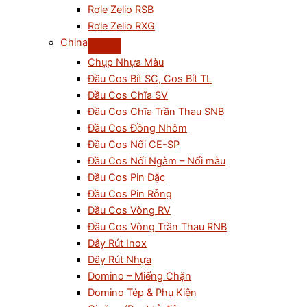
Rơle Zelio RSB
Rơle Zelio RXG
China
Chụp Nhựa Màu
Đầu Cos Bít SC, Cos Bít TL
Đầu Cos Chĩa SV
Đầu Cos Chĩa Trần Thau SNB
Đầu Cos Đồng Nhôm
Đầu Cos Nối CE-SP
Đầu Cos Nối Ngàm – Nối màu
Đầu Cos Pin Đặc
Đầu Cos Pin Rỗng
Đầu Cos Vòng RV
Đầu Cos Vòng Trần Thau RNB
Dây Rút Inox
Dây Rút Nhựa
Domino – Miếng Chặn
Domino Tép & Phụ Kiện