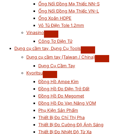
Ống Nối Đồng Mạ Thiếc NN-S
Ống Nối Đồng Mạ Thiếc VN-L
Ống Xoắn HDPE
Vỏ Tủ Điện Tole 1.2mm
Vinasino
Công Tơ Điện Tử
Dụng cụ cầm tay, Dụng Cụ Tools
Dụng cụ cầm tay (Taiwan / China)
Dụng Cụ Cầm Tay
Kyoritsu
Đồng Hồ Ampe Kìm
Đồng Hồ Đo Điện Trở Đất
Đồng Hồ Đo Megomet
Đồng Hồ Đo Vạn Năng VOM
Phụ Kiện Sản Phẩm
Thiết Bị Đo Chỉ Thị Pha
Thiết Bị Đo Cường Độ Ánh Sáng
Thiết Bị Đo Nhiệt Độ Từ Xa