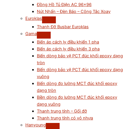
Đồng Hồ Tủ Điện AC 96×96
Nút Nhấn – Đèn Báo – Công Tắc Xoay
Euroklas
Thanh Đỡ Busbar Euroklas
Gama
Biến áp cách ly điều khiển 1 pha
Biến áp cách ly điều khiển 3 pha
Biến dòng bảo vệ PCT đúc khối epoxy dạng
tròn
Biến dòng bảo vệ PCT đúc khối epoxy dạng
vuông
Biến dòng đo lường MCT đúc khối epoxy
dạng tròn
Biền dòng đo lường MCT đúc khối epoxy
dạng vuông
Thanh trung tính – Gối đỡ
Thanh trung tính có vỏ nhựa
Hanyoung