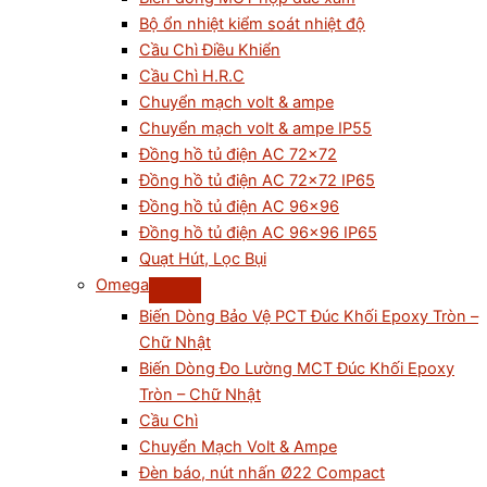
Bộ ổn nhiệt kiểm soát nhiệt độ
Cầu Chì Điều Khiển
Cầu Chì H.R.C
Chuyển mạch volt & ampe
Chuyển mạch volt & ampe IP55
Đồng hồ tủ điện AC 72×72
Đồng hồ tủ điện AC 72×72 IP65
Đồng hồ tủ điện AC 96×96
Đồng hồ tủ điện AC 96×96 IP65
Quạt Hút, Lọc Bụi
Omega
Biến Dòng Bảo Vệ PCT Đúc Khối Epoxy Tròn –
Chữ Nhật
Biến Dòng Đo Lường MCT Đúc Khối Epoxy
Tròn – Chữ Nhật
Cầu Chì
Chuyển Mạch Volt & Ampe
Đèn báo, nút nhấn Ø22 Compact