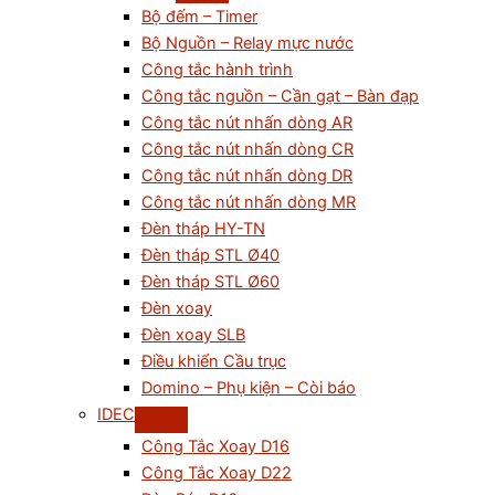
Bộ đếm – Timer
Bộ Nguồn – Relay mực nước
Công tắc hành trình
Công tắc nguồn – Cần gạt – Bàn đạp
Công tắc nút nhấn dòng AR
Công tắc nút nhấn dòng CR
Công tắc nút nhấn dòng DR
Công tắc nút nhấn dòng MR
Đèn tháp HY-TN
Đèn tháp STL Ø40
Đèn tháp STL Ø60
Đèn xoay
Đèn xoay SLB
Điều khiển Cầu trục
Domino – Phụ kiện – Còi báo
IDEC
Công Tắc Xoay D16
Công Tắc Xoay D22