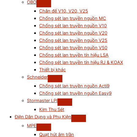
OBO
Chân đế V10, V20, V25
Chống sét lan truyền nguồn MC
Chống sét lan truyền nguồn V10
Chống sét lan truyền nguồn V20
Chống sét lan truyền nguồn V25
Chống sét lan truyền nguồn V50
Chống sét lan truyền tín hiệu LSA
Chống sét lan truyền tín hiệu RJ & KOAX
Thiết bị khác
Schneider
Chống sét lan truyền nguồn Acti9
Chống sét lan truyền nguồn Easy9
Stormaster LPI
Kim Thu Sét
Điện Dân Dụng và Phụ Kiện
MPE
Quạt hút âm trần