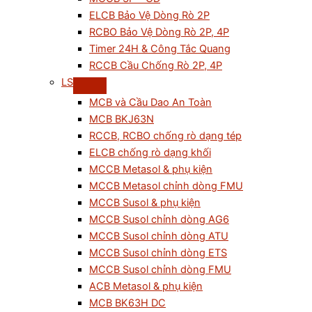
ELCB Bảo Vệ Dòng Rò 2P
RCBO Bảo Vệ Dòng Rò 2P, 4P
Timer 24H & Công Tắc Quang
RCCB Cầu Chống Rò 2P, 4P
LS
MCB và Cầu Dao An Toàn
MCB BKJ63N
RCCB, RCBO chống rò dạng tép
ELCB chống rò dạng khối
MCCB Metasol & phụ kiện
MCCB Metasol chỉnh dòng FMU
MCCB Susol & phụ kiện
MCCB Susol chỉnh dòng AG6
MCCB Susol chỉnh dòng ATU
MCCB Susol chỉnh dòng ETS
MCCB Susol chỉnh dòng FMU
ACB Metasol & phụ kiện
MCB BK63H DC