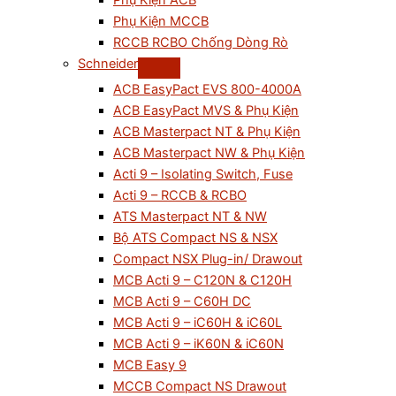
Phụ Kiện ACB
Phụ Kiện MCCB
RCCB RCBO Chống Dòng Rò
Schneider
ACB EasyPact EVS 800-4000A
ACB EasyPact MVS & Phụ Kiện
ACB Masterpact NT & Phụ Kiện
ACB Masterpact NW & Phụ Kiện
Acti 9 – Isolating Switch, Fuse
Acti 9 – RCCB & RCBO
ATS Masterpact NT & NW
Bộ ATS Compact NS & NSX
Compact NSX Plug-in/ Drawout
MCB Acti 9 – C120N & C120H
MCB Acti 9 – C60H DC
MCB Acti 9 – iC60H & iC60L
MCB Acti 9 – iK60N & iC60N
MCB Easy 9
MCCB Compact NS Drawout