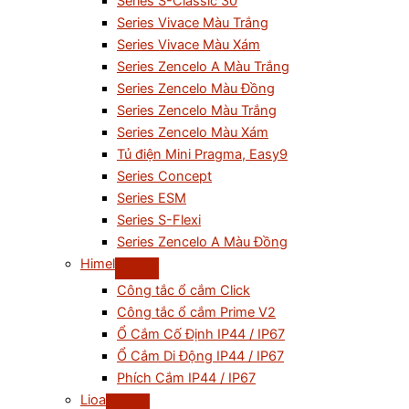
Series S-Classic 30
Series Vivace Màu Trắng
Series Vivace Màu Xám
Series Zencelo A Màu Trắng
Series Zencelo Màu Đồng
Series Zencelo Màu Trắng
Series Zencelo Màu Xám
Tủ điện Mini Pragma, Easy9
Series Concept
Series ESM
Series S-Flexi
Series Zencelo A Màu Đồng
Himel
Công tắc ổ cắm Click
Công tắc ổ cắm Prime V2
Ổ Cắm Cố Định IP44 / IP67
Ổ Cắm Di Động IP44 / IP67
Phích Cắm IP44 / IP67
Lioa