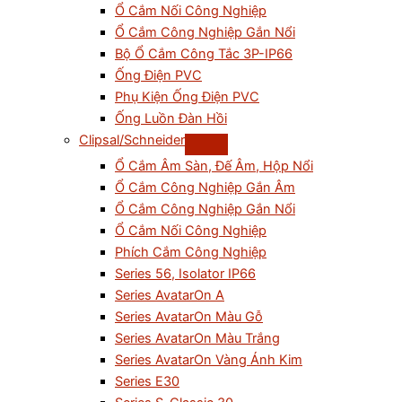
Ổ Cắm Nối Công Nghiệp
Ổ Cắm Công Nghiệp Gắn Nổi
Bộ Ổ Cắm Công Tắc 3P-IP66
Ống Điện PVC
Phụ Kiện Ống Điện PVC
Ống Luồn Đàn Hồi
Clipsal/Schneider
Ổ Cắm Âm Sàn, Đế Âm, Hộp Nổi
Ổ Cắm Công Nghiệp Gắn Âm
Ổ Cắm Công Nghiệp Gắn Nổi
Ổ Cắm Nối Công Nghiệp
Phích Cắm Công Nghiệp
Series 56, Isolator IP66
Series AvatarOn A
Series AvatarOn Màu Gỗ
Series AvatarOn Màu Trắng
Series AvatarOn Vàng Ánh Kim
Series E30