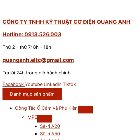
CÔNG TY TNHH KỸ THUẬT CƠ ĐIỆN QUANG ANH
Hotline: 0913.526.003
Thứ 2 - thứ 7: 8h - 18h
quanganh.eltc@gmail.com
Trả lời 24h trong giờ hành chính
Facebook
Youtube
Linkedin
Tiktok
Danh mục sản phẩm
Công Tắc Ổ Cắm và Phụ Kiện
MPE
Sê-ri A20
Sê-ri A50