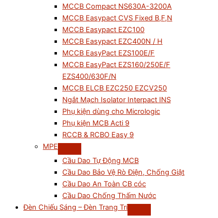
MCCB Compact NS630A-3200A
MCCB Easypact CVS Fixed B,F,N
MCCB Easypact EZC100
MCCB Easypact EZC400N / H
MCCB EasyPact EZS100E/F
MCCB EasyPact EZS160/250E/F
EZS400/630F/N
MCCB ELCB EZC250 EZCV250
Ngắt Mạch Isolator Interpact INS
Phụ kiện dùng cho Micrologic
Phụ kiện MCB Acti 9
RCCB & RCBO Easy 9
MPE
Cầu Dao Tự Động MCB
Cầu Dao Bảo Vệ Rò Điện, Chống Giật
Cầu Dao An Toàn CB cóc
Cầu Dao Chống Thấm Nước
Đèn Chiếu Sáng – Đèn Trang Trí