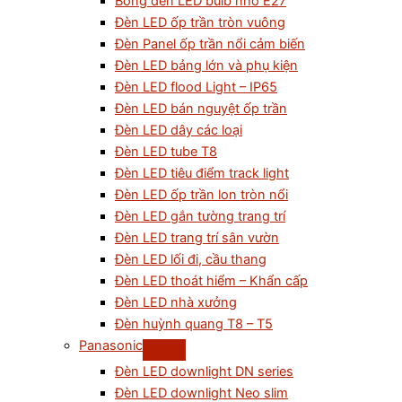
Bóng đèn LED bulb nhỏ E27
Đèn LED ốp trần tròn vuông
Đèn Panel ốp trần nổi cảm biến
Đèn LED bảng lớn và phụ kiện
Đèn LED flood Light – IP65
Đèn LED bán nguyệt ốp trần
Đèn LED dây các loại
Đèn LED tube T8
Đèn LED tiêu điểm track light
Đèn LED ốp trần lon tròn nổi
Đèn LED gắn tường trang trí
Đèn LED trang trí sân vườn
Đèn LED lối đi, cầu thang
Đèn LED thoát hiểm – Khẩn cấp
Đèn LED nhà xưởng
Đèn huỳnh quang T8 – T5
Panasonic
Đèn LED downlight DN series
Đèn LED downlight Neo slim