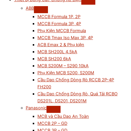
ABB
MCCB Formula 1P, 2P
MCCB Formula 3P, 4P
Phụ Kiện MCCB Formula
MCCB Tmax Iso Max 3P, 4P
ACB Emax 2 & Phụ kiện
MCB SH200L 4.5kA
MCB SH200 6kA
MCB S200M – S290 10kA
Phụ Kiện MCB S200, S200M
Cầu Dao Chống Dòng Rò RCCB 2P-4P
FH200
Cầu Dao Chống Dòng Rò, Quá Tải RCBO
DS201L, DS201, DS201M
Panasonic
MCB và Cầu Dao An Toàn
MCCB 2P – GD
MCCB 3P – GD