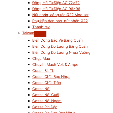
Đồng Hồ Tủ Điện AC 72×72
Đồng Hồ Tủ Điện AC 96×96
Nút nhấn, công tắc Ø22 Modular
Phụ kiện đèn báo, nút nhấn Ø22
Thanh ray
Taiwan
Biến Dòng Bảo Vệ Băng Quấn
Biến Dòng Đo Lường Băng Quấn
Biến Dòng Đo Lường Nhựa Vuông
Chụp Màu
Chuyển Mạch Volt & Ampe
Cosse Bít TL
Cosse Chĩa Bọc Nhựa
Cosse Chĩa Trần
Cosse Nối
Cosse Nối Cuối
Cosse Nối Ngàm
Cosse Pin Đặc