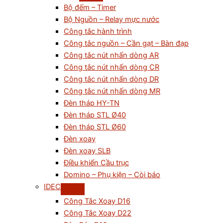
Bộ đếm – Timer
Bộ Nguồn – Relay mực nước
Công tắc hành trình
Công tắc nguồn – Cần gạt – Bàn đạp
Công tắc nút nhấn dòng AR
Công tắc nút nhấn dòng CR
Công tắc nút nhấn dòng DR
Công tắc nút nhấn dòng MR
Đèn tháp HY-TN
Đèn tháp STL Ø40
Đèn tháp STL Ø60
Đèn xoay
Đèn xoay SLB
Điều khiển Cầu trục
Domino – Phụ kiện – Còi báo
IDEC
Công Tắc Xoay D16
Công Tắc Xoay D22