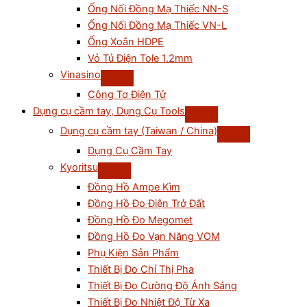
Ống Nối Đồng Mạ Thiếc NN-S
Ống Nối Đồng Mạ Thiếc VN-L
Ống Xoắn HDPE
Vỏ Tủ Điện Tole 1.2mm
Vinasino
Công Tơ Điện Tử
Dụng cụ cầm tay, Dụng Cụ Tools
Dụng cụ cầm tay (Taiwan / China)
Dụng Cụ Cầm Tay
Kyoritsu
Đồng Hồ Ampe Kìm
Đồng Hồ Đo Điện Trở Đất
Đồng Hồ Đo Megomet
Đồng Hồ Đo Vạn Năng VOM
Phụ Kiện Sản Phẩm
Thiết Bị Đo Chỉ Thị Pha
Thiết Bị Đo Cường Độ Ánh Sáng
Thiết Bị Đo Nhiệt Độ Từ Xa