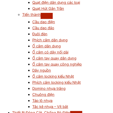
Quạt điện dân dụng các loại
Quạt Hút Gắn Trần
Tiến thành
Cầu dao điện
Cầu dao đảo
Đuôi đèn
Phích cắm dân dụng
Ổ cắm dân dụng
Ổ cắm có dây nối dài
Ổ cắm tay quay dân dụng
Ổ cắm tay quay công nghiệp
Dây nguồn
Ổ cắm locking kiểu Nhật
Phích cắm locking kiểu Nhật
Domino nhựa trắng
Chuông điện
Táp lô nhựa
Tắc kê nhựa – Vít bắt
Thiết Bị Đóng Cắt, Chống Rò Điện