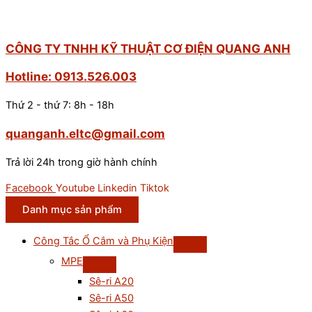
CÔNG TY TNHH KỸ THUẬT CƠ ĐIỆN QUANG ANH
Hotline: 0913.526.003
Thứ 2 - thứ 7: 8h - 18h
quanganh.eltc@gmail.com
Trả lời 24h trong giờ hành chính
Facebook
Youtube
Linkedin
Tiktok
Danh mục sản phẩm
Công Tắc Ổ Cắm và Phụ Kiện
MPE
Sê-ri A20
Sê-ri A50