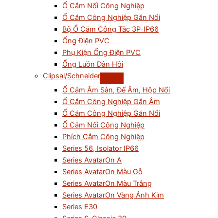
Ổ Cắm Nối Công Nghiệp
Ổ Cắm Công Nghiệp Gắn Nổi
Bộ Ổ Cắm Công Tắc 3P-IP66
Ống Điện PVC
Phụ Kiện Ống Điện PVC
Ống Luồn Đàn Hồi
Clipsal/Schneider
Ổ Cắm Âm Sàn, Đế Âm, Hộp Nổi
Ổ Cắm Công Nghiệp Gắn Âm
Ổ Cắm Công Nghiệp Gắn Nổi
Ổ Cắm Nối Công Nghiệp
Phích Cắm Công Nghiệp
Series 56, Isolator IP66
Series AvatarOn A
Series AvatarOn Màu Gỗ
Series AvatarOn Màu Trắng
Series AvatarOn Vàng Ánh Kim
Series E30