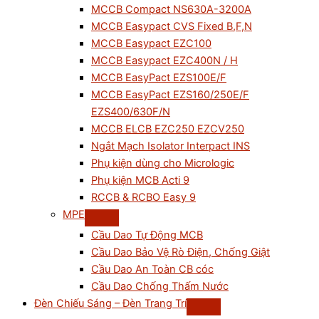
MCCB Compact NS630A-3200A
MCCB Easypact CVS Fixed B,F,N
MCCB Easypact EZC100
MCCB Easypact EZC400N / H
MCCB EasyPact EZS100E/F
MCCB EasyPact EZS160/250E/F
EZS400/630F/N
MCCB ELCB EZC250 EZCV250
Ngắt Mạch Isolator Interpact INS
Phụ kiện dùng cho Micrologic
Phụ kiện MCB Acti 9
RCCB & RCBO Easy 9
MPE
Cầu Dao Tự Động MCB
Cầu Dao Bảo Vệ Rò Điện, Chống Giật
Cầu Dao An Toàn CB cóc
Cầu Dao Chống Thấm Nước
Đèn Chiếu Sáng – Đèn Trang Trí