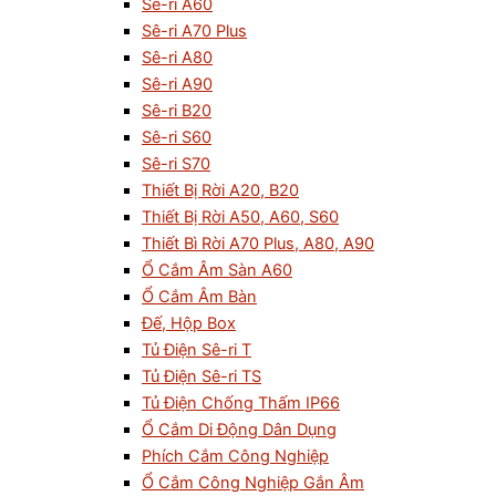
Sê-ri A60
Sê-ri A70 Plus
Sê-ri A80
Sê-ri A90
Sê-ri B20
Sê-ri S60
Sê-ri S70
Thiết Bị Rời A20, B20
Thiết Bị Rời A50, A60, S60
Thiết Bì Rời A70 Plus, A80, A90
Ổ Cắm Âm Sàn A60
Ổ Cắm Âm Bàn
Đế, Hộp Box
Tủ Điện Sê-ri T
Tủ Điện Sê-ri TS
Tủ Điện Chống Thấm IP66
Ổ Cắm Di Động Dân Dụng
Phích Cắm Công Nghiệp
Ổ Cắm Công Nghiệp Gắn Âm