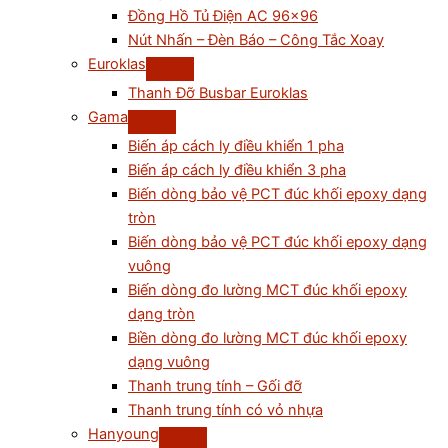
Đồng Hồ Tủ Điện AC 96×96
Nút Nhấn – Đèn Báo – Công Tắc Xoay
Euroklas
Thanh Đỡ Busbar Euroklas
Gama
Biến áp cách ly điều khiển 1 pha
Biến áp cách ly điều khiển 3 pha
Biến dòng bảo vệ PCT đúc khối epoxy dạng
tròn
Biến dòng bảo vệ PCT đúc khối epoxy dạng
vuông
Biến dòng đo lường MCT đúc khối epoxy
dạng tròn
Biền dòng đo lường MCT đúc khối epoxy
dạng vuông
Thanh trung tính – Gối đỡ
Thanh trung tính có vỏ nhựa
Hanyoung