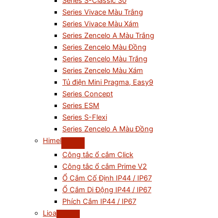
Series S-Classic 30
Series Vivace Màu Trắng
Series Vivace Màu Xám
Series Zencelo A Màu Trắng
Series Zencelo Màu Đồng
Series Zencelo Màu Trắng
Series Zencelo Màu Xám
Tủ điện Mini Pragma, Easy9
Series Concept
Series ESM
Series S-Flexi
Series Zencelo A Màu Đồng
Himel
Công tắc ổ cắm Click
Công tắc ổ cắm Prime V2
Ổ Cắm Cố Định IP44 / IP67
Ổ Cắm Di Động IP44 / IP67
Phích Cắm IP44 / IP67
Lioa