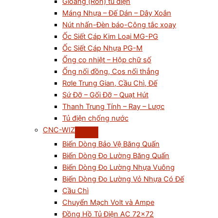
Gioăng (Ron) tủ điện
Máng Nhựa – Đế Dán – Dây Xoắn
Nút nhấn-Đèn báo-Công tắc xoay
Ốc Siết Cáp Kim Loại MG-PG
Ốc Siết Cáp Nhựa PG-M
Ống co nhiệt – Hộp chữ số
Ống nối đồng, Cos nối thẳng
Rơle Trung Gian, Cầu Chì, Đế
Sứ Đỡ – Gối Đỡ – Quạt Hút
Thanh Trung Tính – Ray – Lược
Tủ điện chống nước
CNC-WIZ
Biến Dòng Bảo Vệ Băng Quấn
Biến Dòng Đo Lường Băng Quấn
Biến Dòng Đo Lường Nhựa Vuông
Biến Dòng Đo Lường Vỏ Nhựa Có Đế
Cầu Chì
Chuyển Mạch Volt và Ampe
Đồng Hồ Tủ Điện AC 72×72