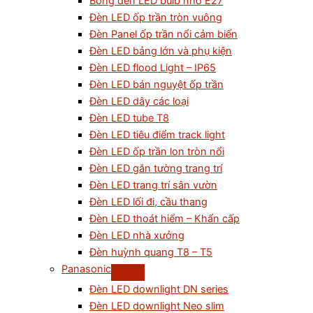
Bóng đèn LED bulb nhỏ E27
Đèn LED ốp trần tròn vuông
Đèn Panel ốp trần nổi cảm biến
Đèn LED bảng lớn và phụ kiện
Đèn LED flood Light – IP65
Đèn LED bán nguyệt ốp trần
Đèn LED dây các loại
Đèn LED tube T8
Đèn LED tiêu điểm track light
Đèn LED ốp trần lon tròn nổi
Đèn LED gắn tường trang trí
Đèn LED trang trí sân vườn
Đèn LED lối đi, cầu thang
Đèn LED thoát hiểm – Khẩn cấp
Đèn LED nhà xưởng
Đèn huỳnh quang T8 – T5
Panasonic
Đèn LED downlight DN series
Đèn LED downlight Neo slim