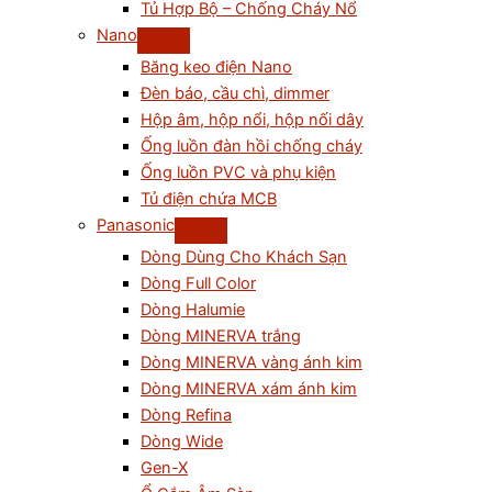
Tủ Hợp Bộ – Chống Cháy Nổ
Nano
Băng keo điện Nano
Đèn báo, cầu chì, dimmer
Hộp âm, hộp nổi, hộp nối dây
Ống luồn đàn hồi chống cháy
Ống luồn PVC và phụ kiện
Tủ điện chứa MCB
Panasonic
Dòng Dùng Cho Khách Sạn
Dòng Full Color
Dòng Halumie
Dòng MINERVA trắng
Dòng MINERVA vàng ánh kim
Dòng MINERVA xám ánh kim
Dòng Refina
Dòng Wide
Gen-X