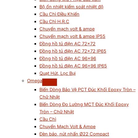
Bộ ổn nhiệt kiểm soát nhiệt độ
Cầu Chì Điều Khiển
Cầu Chì H.R.C
Chuyển mạch volt & ampe
Chuyển mạch volt & ampe IP55
Đồng hồ tủ điện AC 72×72
Đồng hồ tủ điện AC 72×72 IP65
Đồng hồ tủ điện AC 96×96
Đồng hồ tủ điện AC 96×96 IP65
Quạt Hút, Lọc Bụi
Omega
Biến Dòng Bảo Vệ PCT Đúc Khối Epoxy Tròn –
Chữ Nhật
Biến Dòng Đo Lường MCT Đúc Khối Epoxy
Tròn – Chữ Nhật
Cầu Chì
Chuyển Mạch Volt & Ampe
Đèn báo, nút nhấn Ø22 Compact