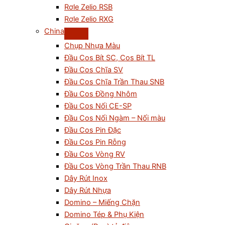
Rơle Zelio RSB
Rơle Zelio RXG
China
Chụp Nhựa Màu
Đầu Cos Bít SC, Cos Bít TL
Đầu Cos Chĩa SV
Đầu Cos Chĩa Trần Thau SNB
Đầu Cos Đồng Nhôm
Đầu Cos Nối CE-SP
Đầu Cos Nối Ngàm – Nối màu
Đầu Cos Pin Đặc
Đầu Cos Pin Rỗng
Đầu Cos Vòng RV
Đầu Cos Vòng Trần Thau RNB
Dây Rút Inox
Dây Rút Nhựa
Domino – Miếng Chặn
Domino Tép & Phụ Kiện