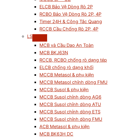
ELCB Bảo Vệ Dòng Rò 2P
RCBO Bảo Vệ Dòng Rò 2P, 4P
Timer 24H & Công Tắc Quang
RCCB Cầu Chống Rò 2P, 4P
LS
MCB và Cầu Dao An Toàn
MCB BKJ63N
RCCB, RCBO chống rò dạng tép
ELCB chống rò dạng khối
MCCB Metasol & phụ kiện
MCCB Metasol chỉnh dòng FMU
MCCB Susol & phụ kiện
MCCB Susol chỉnh dòng AG6
MCCB Susol chỉnh dòng ATU
MCCB Susol chỉnh dòng ETS
MCCB Susol chỉnh dòng FMU
ACB Metasol & phụ kiện
MCB BK63H DC