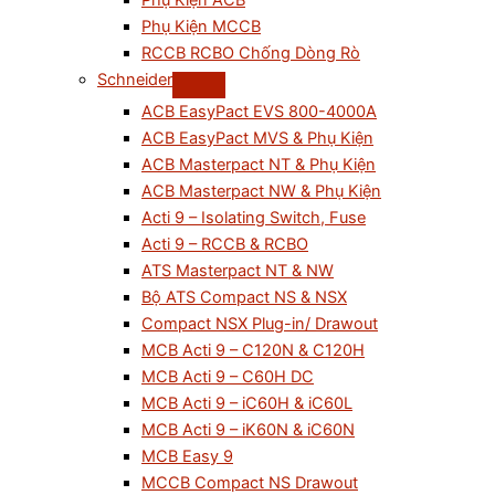
Phụ Kiện ACB
Phụ Kiện MCCB
RCCB RCBO Chống Dòng Rò
Schneider
ACB EasyPact EVS 800-4000A
ACB EasyPact MVS & Phụ Kiện
ACB Masterpact NT & Phụ Kiện
ACB Masterpact NW & Phụ Kiện
Acti 9 – Isolating Switch, Fuse
Acti 9 – RCCB & RCBO
ATS Masterpact NT & NW
Bộ ATS Compact NS & NSX
Compact NSX Plug-in/ Drawout
MCB Acti 9 – C120N & C120H
MCB Acti 9 – C60H DC
MCB Acti 9 – iC60H & iC60L
MCB Acti 9 – iK60N & iC60N
MCB Easy 9
MCCB Compact NS Drawout