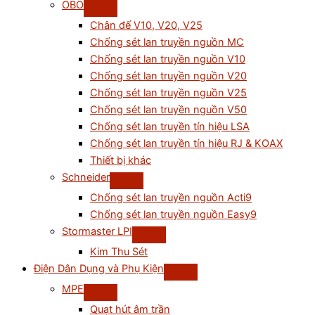
OBO
Chân đế V10, V20, V25
Chống sét lan truyền nguồn MC
Chống sét lan truyền nguồn V10
Chống sét lan truyền nguồn V20
Chống sét lan truyền nguồn V25
Chống sét lan truyền nguồn V50
Chống sét lan truyền tín hiệu LSA
Chống sét lan truyền tín hiệu RJ & KOAX
Thiết bị khác
Schneider
Chống sét lan truyền nguồn Acti9
Chống sét lan truyền nguồn Easy9
Stormaster LPI
Kim Thu Sét
Điện Dân Dụng và Phụ Kiện
MPE
Quạt hút âm trần