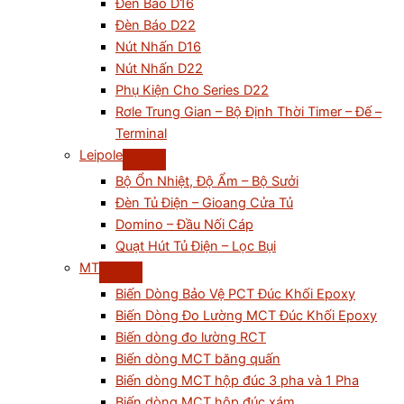
Đèn Báo D16
Đèn Báo D22
Nút Nhấn D16
Nút Nhấn D22
Phụ Kiện Cho Series D22
Rơle Trung Gian – Bộ Định Thời Timer – Đế –
Terminal
Leipole
Bộ Ổn Nhiệt, Độ Ẩm – Bộ Sưởi
Đèn Tủ Điện – Gioang Cửa Tủ
Domino – Đầu Nối Cáp
Quạt Hút Tủ Điện – Lọc Bụi
MT
Biến Dòng Bảo Vệ PCT Đúc Khối Epoxy
Biến Dòng Đo Lường MCT Đúc Khối Epoxy
Biến dòng đo lường RCT
Biến dòng MCT băng quấn
Biến dòng MCT hộp đúc 3 pha và 1 Pha
Biến dòng MCT hộp đúc xám