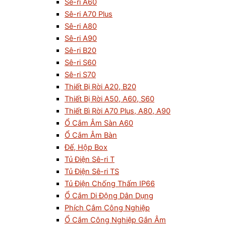
Sê-ri A60
Sê-ri A70 Plus
Sê-ri A80
Sê-ri A90
Sê-ri B20
Sê-ri S60
Sê-ri S70
Thiết Bị Rời A20, B20
Thiết Bị Rời A50, A60, S60
Thiết Bì Rời A70 Plus, A80, A90
Ổ Cắm Âm Sàn A60
Ổ Cắm Âm Bàn
Đế, Hộp Box
Tủ Điện Sê-ri T
Tủ Điện Sê-ri TS
Tủ Điện Chống Thấm IP66
Ổ Cắm Di Động Dân Dụng
Phích Cắm Công Nghiệp
Ổ Cắm Công Nghiệp Gắn Âm