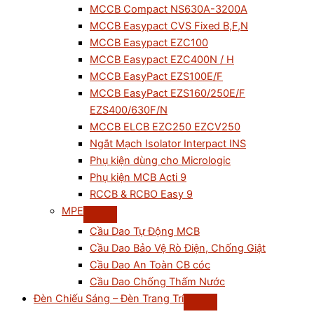
MCCB Compact NS630A-3200A
MCCB Easypact CVS Fixed B,F,N
MCCB Easypact EZC100
MCCB Easypact EZC400N / H
MCCB EasyPact EZS100E/F
MCCB EasyPact EZS160/250E/F
EZS400/630F/N
MCCB ELCB EZC250 EZCV250
Ngắt Mạch Isolator Interpact INS
Phụ kiện dùng cho Micrologic
Phụ kiện MCB Acti 9
RCCB & RCBO Easy 9
MPE
Cầu Dao Tự Động MCB
Cầu Dao Bảo Vệ Rò Điện, Chống Giật
Cầu Dao An Toàn CB cóc
Cầu Dao Chống Thấm Nước
Đèn Chiếu Sáng – Đèn Trang Trí