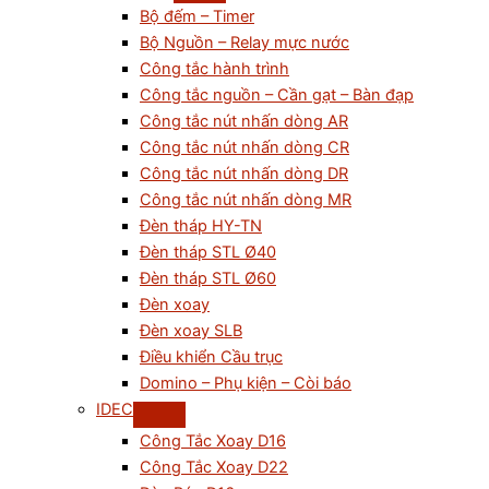
Bộ đếm – Timer
Bộ Nguồn – Relay mực nước
Công tắc hành trình
Công tắc nguồn – Cần gạt – Bàn đạp
Công tắc nút nhấn dòng AR
Công tắc nút nhấn dòng CR
Công tắc nút nhấn dòng DR
Công tắc nút nhấn dòng MR
Đèn tháp HY-TN
Đèn tháp STL Ø40
Đèn tháp STL Ø60
Đèn xoay
Đèn xoay SLB
Điều khiển Cầu trục
Domino – Phụ kiện – Còi báo
IDEC
Công Tắc Xoay D16
Công Tắc Xoay D22