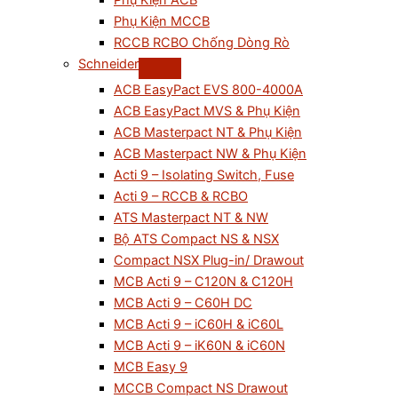
Phụ Kiện ACB
Phụ Kiện MCCB
RCCB RCBO Chống Dòng Rò
Schneider
ACB EasyPact EVS 800-4000A
ACB EasyPact MVS & Phụ Kiện
ACB Masterpact NT & Phụ Kiện
ACB Masterpact NW & Phụ Kiện
Acti 9 – Isolating Switch, Fuse
Acti 9 – RCCB & RCBO
ATS Masterpact NT & NW
Bộ ATS Compact NS & NSX
Compact NSX Plug-in/ Drawout
MCB Acti 9 – C120N & C120H
MCB Acti 9 – C60H DC
MCB Acti 9 – iC60H & iC60L
MCB Acti 9 – iK60N & iC60N
MCB Easy 9
MCCB Compact NS Drawout