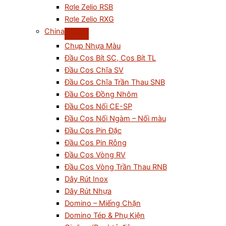
Rơle Zelio RSB
Rơle Zelio RXG
China
Chụp Nhựa Màu
Đầu Cos Bít SC, Cos Bít TL
Đầu Cos Chĩa SV
Đầu Cos Chĩa Trần Thau SNB
Đầu Cos Đồng Nhôm
Đầu Cos Nối CE-SP
Đầu Cos Nối Ngàm – Nối màu
Đầu Cos Pin Đặc
Đầu Cos Pin Rỗng
Đầu Cos Vòng RV
Đầu Cos Vòng Trần Thau RNB
Dây Rút Inox
Dây Rút Nhựa
Domino – Miếng Chặn
Domino Tép & Phụ Kiện