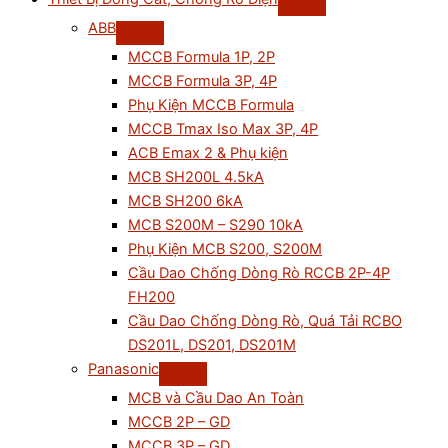
ABB
MCCB Formula 1P, 2P
MCCB Formula 3P, 4P
Phụ Kiện MCCB Formula
MCCB Tmax Iso Max 3P, 4P
ACB Emax 2 & Phụ kiện
MCB SH200L 4.5kA
MCB SH200 6kA
MCB S200M – S290 10kA
Phụ Kiện MCB S200, S200M
Cầu Dao Chống Dòng Rò RCCB 2P-4P
FH200
Cầu Dao Chống Dòng Rò, Quá Tải RCBO
DS201L, DS201, DS201M
Panasonic
MCB và Cầu Dao An Toàn
MCCB 2P – GD
MCCB 3P – GD