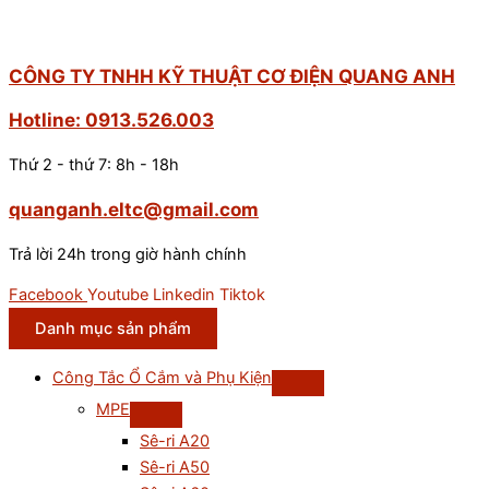
CÔNG TY TNHH KỸ THUẬT CƠ ĐIỆN QUANG ANH
Hotline: 0913.526.003
Thứ 2 - thứ 7: 8h - 18h
quanganh.eltc@gmail.com
Trả lời 24h trong giờ hành chính
Facebook
Youtube
Linkedin
Tiktok
Danh mục sản phẩm
Công Tắc Ổ Cắm và Phụ Kiện
MPE
Sê-ri A20
Sê-ri A50