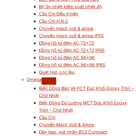
Bộ ổn nhiệt kiểm soát nhiệt độ
Cầu Chì Điều Khiển
Cầu Chì H.R.C
Chuyển mạch volt & ampe
Chuyển mạch volt & ampe IP55
Đồng hồ tủ điện AC 72×72
Đồng hồ tủ điện AC 72×72 IP65
Đồng hồ tủ điện AC 96×96
Đồng hồ tủ điện AC 96×96 IP65
Quạt Hút, Lọc Bụi
Omega
Biến Dòng Bảo Vệ PCT Đúc Khối Epoxy Tròn –
Chữ Nhật
Biến Dòng Đo Lường MCT Đúc Khối Epoxy
Tròn – Chữ Nhật
Cầu Chì
Chuyển Mạch Volt & Ampe
Đèn báo, nút nhấn Ø22 Compact