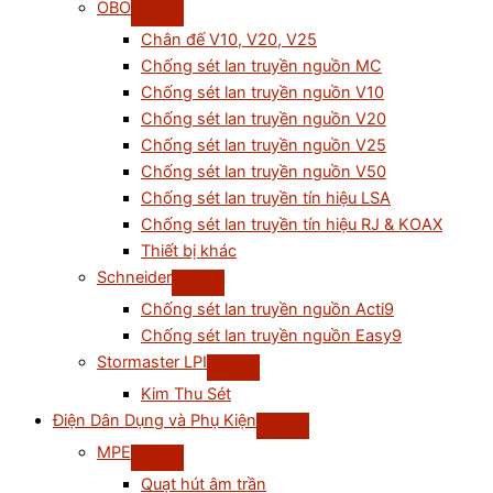
OBO
Chân đế V10, V20, V25
Chống sét lan truyền nguồn MC
Chống sét lan truyền nguồn V10
Chống sét lan truyền nguồn V20
Chống sét lan truyền nguồn V25
Chống sét lan truyền nguồn V50
Chống sét lan truyền tín hiệu LSA
Chống sét lan truyền tín hiệu RJ & KOAX
Thiết bị khác
Schneider
Chống sét lan truyền nguồn Acti9
Chống sét lan truyền nguồn Easy9
Stormaster LPI
Kim Thu Sét
Điện Dân Dụng và Phụ Kiện
MPE
Quạt hút âm trần