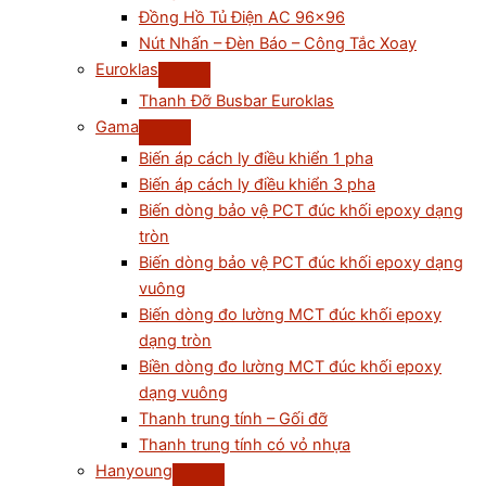
Đồng Hồ Tủ Điện AC 96×96
Nút Nhấn – Đèn Báo – Công Tắc Xoay
Euroklas
Thanh Đỡ Busbar Euroklas
Gama
Biến áp cách ly điều khiển 1 pha
Biến áp cách ly điều khiển 3 pha
Biến dòng bảo vệ PCT đúc khối epoxy dạng
tròn
Biến dòng bảo vệ PCT đúc khối epoxy dạng
vuông
Biến dòng đo lường MCT đúc khối epoxy
dạng tròn
Biền dòng đo lường MCT đúc khối epoxy
dạng vuông
Thanh trung tính – Gối đỡ
Thanh trung tính có vỏ nhựa
Hanyoung