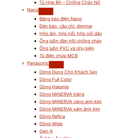
Tủ Hợp Bộ – Chống Cháy Nổ
Nano
Băng keo điện Nano
Đèn báo, cầu chì, dimmer
Hộp âm, hộp nổi, hộp nối dây
Ống luồn đàn hồi chống cháy
Ống luồn PVC và phụ kiện
Tủ điện chứa MCB
Panasonic
Dòng Dùng Cho Khách Sạn
Dòng Full Color
Dòng Halumie
Dòng MINERVA trắng
Dòng MINERVA vàng ánh kim
Dòng MINERVA xám ánh kim
Dòng Refina
Dòng Wide
Gen-X