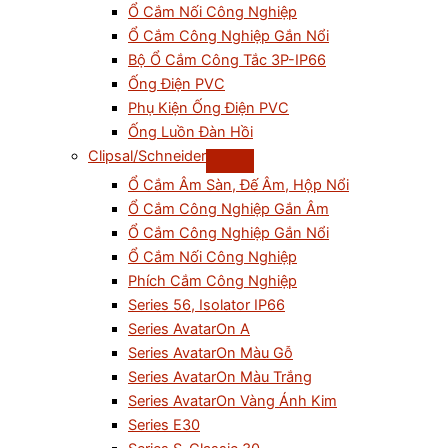
Ổ Cắm Nối Công Nghiệp
Ổ Cắm Công Nghiệp Gắn Nổi
Bộ Ổ Cắm Công Tắc 3P-IP66
Ống Điện PVC
Phụ Kiện Ống Điện PVC
Ống Luồn Đàn Hồi
Clipsal/Schneider
Ổ Cắm Âm Sàn, Đế Âm, Hộp Nổi
Ổ Cắm Công Nghiệp Gắn Âm
Ổ Cắm Công Nghiệp Gắn Nổi
Ổ Cắm Nối Công Nghiệp
Phích Cắm Công Nghiệp
Series 56, Isolator IP66
Series AvatarOn A
Series AvatarOn Màu Gỗ
Series AvatarOn Màu Trắng
Series AvatarOn Vàng Ánh Kim
Series E30