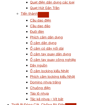
Quạt điện dân dụng các loại
Quạt Hút Gắn Trần
Tiến thành
Cầu dao điện
Cầu dao đảo
Đuôi đèn
Phích cắm dân dụng
Ổ cắm dân dụng
Ổ cắm có dây nối dài
Ổ cắm tay quay dân dụng
Ổ cắm tay quay công nghiệp
Dây nguồn
Ổ cắm locking kiểu Nhật
Phích cắm locking kiểu Nhật
Domino nhựa trắng
Chuông điện
Táp lô nhựa
Tắc kê nhựa – Vít bắt
Thiết Bị Đóng Cắt, Chống Rò Điện