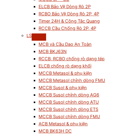
ELCB Bảo Vệ Dòng Rò 2P
RCBO Bảo Vệ Dòng Rò 2P, 4P
Timer 24H & Công Tắc Quang
RCCB Cầu Chống Rò 2P, 4P
LS
MCB và Cầu Dao An Toàn
MCB BKJ63N
RCCB, RCBO chống rò dạng tép
ELCB chống rò dạng khối
MCCB Metasol & phụ kiện
MCCB Metasol chỉnh dòng FMU
MCCB Susol & phụ kiện
MCCB Susol chỉnh dòng AG6
MCCB Susol chỉnh dòng ATU
MCCB Susol chỉnh dòng ETS
MCCB Susol chỉnh dòng FMU
ACB Metasol & phụ kiện
MCB BK63H DC