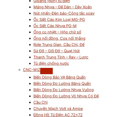
Gioăng (Ron) tủ điện
Máng Nhựa – Đế Dán – Dây Xoắn
Nút nhấn-Đèn báo-Công tắc xoay
Ốc Siết Cáp Kim Loại MG-PG
Ốc Siết Cáp Nhựa PG-M
Ống co nhiệt – Hộp chữ số
Ống nối đồng, Cos nối thẳng
Rơle Trung Gian, Cầu Chì, Đế
Sứ Đỡ – Gối Đỡ – Quạt Hút
Thanh Trung Tính – Ray – Lược
Tủ điện chống nước
CNC-WIZ
Biến Dòng Bảo Vệ Băng Quấn
Biến Dòng Đo Lường Băng Quấn
Biến Dòng Đo Lường Nhựa Vuông
Biến Dòng Đo Lường Vỏ Nhựa Có Đế
Cầu Chì
Chuyển Mạch Volt và Ampe
Đồng Hồ Tủ Điện AC 72×72