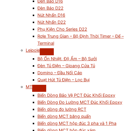
Đèn Báo D16
Đèn Báo D22
Nút Nhấn D16
Nút Nhấn D22
Phụ Kiện Cho Series D22
Rơle Trung Gian – Bộ Định Thời Timer – Đế –
Terminal
Leipole
Bộ Ổn Nhiệt, Độ Ẩm – Bộ Sưởi
Đèn Tủ Điện – Gioang Cửa Tủ
Domino – Đầu Nối Cáp
Quạt Hút Tủ Điện – Lọc Bụi
MT
Biến Dòng Bảo Vệ PCT Đúc Khối Epoxy
Biến Dòng Đo Lường MCT Đúc Khối Epoxy
Biến dòng đo lường RCT
Biến dòng MCT băng quấn
Biến dòng MCT hộp đúc 3 pha và 1 Pha
Biến dòng MCT hộp đúc xám