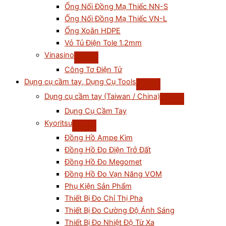
Ống Nối Đồng Mạ Thiếc NN-S
Ống Nối Đồng Mạ Thiếc VN-L
Ống Xoắn HDPE
Vỏ Tủ Điện Tole 1.2mm
Vinasino
Công Tơ Điện Tử
Dụng cụ cầm tay, Dụng Cụ Tools
Dụng cụ cầm tay (Taiwan / China)
Dụng Cụ Cầm Tay
Kyoritsu
Đồng Hồ Ampe Kìm
Đồng Hồ Đo Điện Trở Đất
Đồng Hồ Đo Megomet
Đồng Hồ Đo Vạn Năng VOM
Phụ Kiện Sản Phẩm
Thiết Bị Đo Chỉ Thị Pha
Thiết Bị Đo Cường Độ Ánh Sáng
Thiết Bị Đo Nhiệt Độ Từ Xa