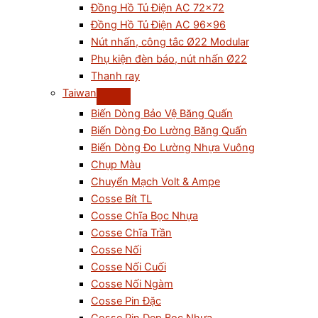
Đồng Hồ Tủ Điện AC 72×72
Đồng Hồ Tủ Điện AC 96×96
Nút nhấn, công tắc Ø22 Modular
Phụ kiện đèn báo, nút nhấn Ø22
Thanh ray
Taiwan
Biến Dòng Bảo Vệ Băng Quấn
Biến Dòng Đo Lường Băng Quấn
Biến Dòng Đo Lường Nhựa Vuông
Chụp Màu
Chuyển Mạch Volt & Ampe
Cosse Bít TL
Cosse Chĩa Bọc Nhựa
Cosse Chĩa Trần
Cosse Nối
Cosse Nối Cuối
Cosse Nối Ngàm
Cosse Pin Đặc