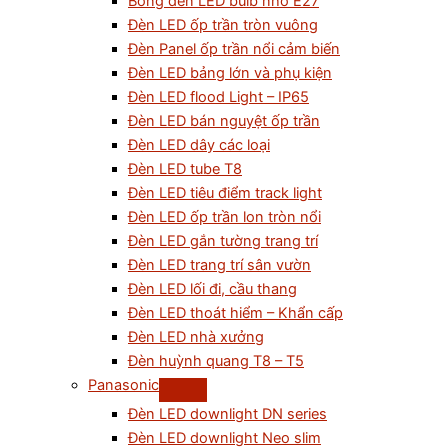
Bóng đèn LED bulb nhỏ E27
Đèn LED ốp trần tròn vuông
Đèn Panel ốp trần nổi cảm biến
Đèn LED bảng lớn và phụ kiện
Đèn LED flood Light – IP65
Đèn LED bán nguyệt ốp trần
Đèn LED dây các loại
Đèn LED tube T8
Đèn LED tiêu điểm track light
Đèn LED ốp trần lon tròn nổi
Đèn LED gắn tường trang trí
Đèn LED trang trí sân vườn
Đèn LED lối đi, cầu thang
Đèn LED thoát hiểm – Khẩn cấp
Đèn LED nhà xưởng
Đèn huỳnh quang T8 – T5
Panasonic
Đèn LED downlight DN series
Đèn LED downlight Neo slim