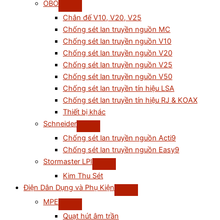
OBO
Chân đế V10, V20, V25
Chống sét lan truyền nguồn MC
Chống sét lan truyền nguồn V10
Chống sét lan truyền nguồn V20
Chống sét lan truyền nguồn V25
Chống sét lan truyền nguồn V50
Chống sét lan truyền tín hiệu LSA
Chống sét lan truyền tín hiệu RJ & KOAX
Thiết bị khác
Schneider
Chống sét lan truyền nguồn Acti9
Chống sét lan truyền nguồn Easy9
Stormaster LPI
Kim Thu Sét
Điện Dân Dụng và Phụ Kiện
MPE
Quạt hút âm trần