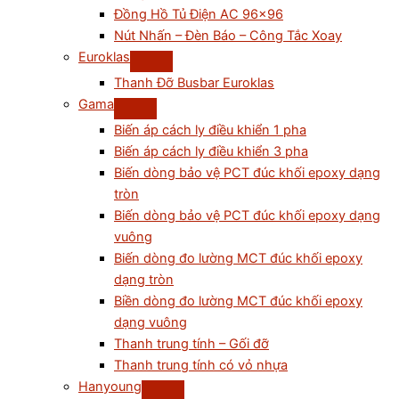
Đồng Hồ Tủ Điện AC 96×96
Nút Nhấn – Đèn Báo – Công Tắc Xoay
Euroklas
Thanh Đỡ Busbar Euroklas
Gama
Biến áp cách ly điều khiển 1 pha
Biến áp cách ly điều khiển 3 pha
Biến dòng bảo vệ PCT đúc khối epoxy dạng
tròn
Biến dòng bảo vệ PCT đúc khối epoxy dạng
vuông
Biến dòng đo lường MCT đúc khối epoxy
dạng tròn
Biền dòng đo lường MCT đúc khối epoxy
dạng vuông
Thanh trung tính – Gối đỡ
Thanh trung tính có vỏ nhựa
Hanyoung