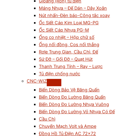
Gioăng (Ron) tủ điện
Máng Nhựa – Đế Dán – Dây Xoắn
Nút nhấn-Đèn báo-Công tắc xoay
Ốc Siết Cáp Kim Loại MG-PG
Ốc Siết Cáp Nhựa PG-M
Ống co nhiệt – Hộp chữ số
Ống nối đồng, Cos nối thẳng
Rơle Trung Gian, Cầu Chì, Đế
Sứ Đỡ – Gối Đỡ – Quạt Hút
Thanh Trung Tính – Ray – Lược
Tủ điện chống nước
CNC-WIZ
Biến Dòng Bảo Vệ Băng Quấn
Biến Dòng Đo Lường Băng Quấn
Biến Dòng Đo Lường Nhựa Vuông
Biến Dòng Đo Lường Vỏ Nhựa Có Đế
Cầu Chì
Chuyển Mạch Volt và Ampe
Đồng Hồ Tủ Điện AC 72×72