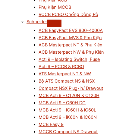
Phụ Kiện ACB
Phụ Kiện MCCB
RCCB RCBO Chống Dòng Rò
Schneider
ACB EasyPact EVS 800-4000A
ACB EasyPact MVS & Phụ Kiện
ACB Masterpact NT & Phụ Kiện
ACB Masterpact NW & Phụ Kiện
Acti 9 – Isolating Switch, Fuse
Acti 9 – RCCB & RCBO
ATS Masterpact NT & NW
Bộ ATS Compact NS & NSX
Compact NSX Plug-in/ Drawout
MCB Acti 9 – C120N & C120H
MCB Acti 9 – C60H DC
MCB Acti 9 – iC60H & iC60L
MCB Acti 9 – iK60N & iC60N
MCB Easy 9
MCCB Compact NS Drawout