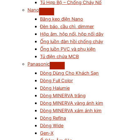
Tủ Hợp Bộ – Chống Cháy Nổ
Nano
Băng keo điện Nano
Đèn báo, cầu chì, dimmer
Hộp âm, hộp nổi, hộp nối dây
Ống luồn đàn hồi chống cháy
Ống luồn PVC và phụ kiện
Tủ điện chứa MCB
Panasonic
Dòng Dùng Cho Khách Sạn
Dòng Full Color
Dòng Halumie
Dòng MINERVA trắng
Dòng MINERVA vàng ánh kim
Dòng MINERVA xám ánh kim
Dòng Refina
Dòng Wide
Gen-X