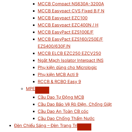
MCCB Compact NS630A-3200A
MCCB Easypact CVS Fixed B,F,N
MCCB Easypact EZC100
MCCB Easypact EZC400N / H
MCCB EasyPact EZS100E/F
MCCB EasyPact EZS160/250E/F
EZS400/630F/N
MCCB ELCB EZC250 EZCV250
Ngắt Mạch Isolator Interpact INS
Phụ kiện dùng cho Micrologic
Phụ kiện MCB Acti 9
RCCB & RCBO Easy 9
MPE
Cầu Dao Tự Động MCB
Cầu Dao Bảo Vệ Rò Điện, Chống Giật
Cầu Dao An Toàn CB cóc
Cầu Dao Chống Thấm Nước
Đèn Chiếu Sáng – Đèn Trang Trí