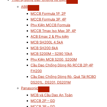
ABB
MCCB Formula 1P, 2P
MCCB Formula 3P, 4P
Phụ Kiện MCCB Formula
MCCB Tmax Iso Max 3P, 4P
ACB Emax 2 & Phụ kiện
MCB SH200L 4.5kA
MCB SH200 6kA
MCB S200M – S290 10kA
Phụ Kiện MCB S200, S200M
Cầu Dao Chống Dòng Rò RCCB 2P-4P
FH200
Cầu Dao Chống Dòng Rò, Quá Tải RCBO
DS201L, DS201, DS201M
Panasonic
MCB và Cầu Dao An Toàn
MCCB 2P – GD
MCCB 3P – GD