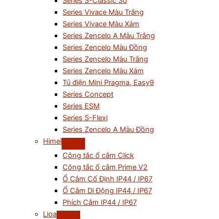
Series S-Classic 30
Series Vivace Màu Trắng
Series Vivace Màu Xám
Series Zencelo A Màu Trắng
Series Zencelo Màu Đồng
Series Zencelo Màu Trắng
Series Zencelo Màu Xám
Tủ điện Mini Pragma, Easy9
Series Concept
Series ESM
Series S-Flexi
Series Zencelo A Màu Đồng
Himel
Công tắc ổ cắm Click
Công tắc ổ cắm Prime V2
Ổ Cắm Cố Định IP44 / IP67
Ổ Cắm Di Động IP44 / IP67
Phích Cắm IP44 / IP67
Lioa