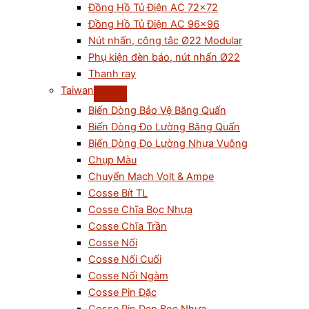
Đồng Hồ Tủ Điện AC 72×72
Đồng Hồ Tủ Điện AC 96×96
Nút nhấn, công tắc Ø22 Modular
Phụ kiện đèn báo, nút nhấn Ø22
Thanh ray
Taiwan
Biến Dòng Bảo Vệ Băng Quấn
Biến Dòng Đo Lường Băng Quấn
Biến Dòng Đo Lường Nhựa Vuông
Chụp Màu
Chuyển Mạch Volt & Ampe
Cosse Bít TL
Cosse Chĩa Bọc Nhựa
Cosse Chĩa Trần
Cosse Nối
Cosse Nối Cuối
Cosse Nối Ngàm
Cosse Pin Đặc