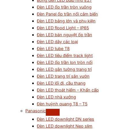
Bóng đèn LED bulb nhỏ E27
Đèn LED ốp trần tròn vuông
Đèn Panel ốp trần nổi cảm biến
Đèn LED bảng lớn và phụ kiện
Đèn LED flood Light – IP65
Đèn LED bán nguyệt ốp trần
Đèn LED dây các loại
Đèn LED tube T8
Đèn LED tiêu điểm track light
Đèn LED ốp trần lon tròn nổi
Đèn LED gắn tường trang trí
Đèn LED trang trí sân vườn
Đèn LED lối đi, cầu thang
Đèn LED thoát hiểm – Khẩn cấp
Đèn LED nhà xưởng
Đèn huỳnh quang T8 – T5
Panasonic
Đèn LED downlight DN series
Đèn LED downlight Neo slim