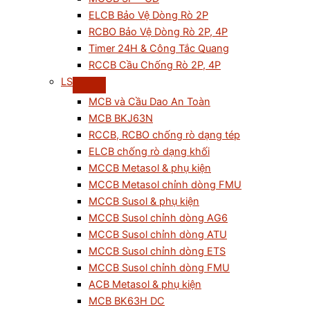
ELCB Bảo Vệ Dòng Rò 2P
RCBO Bảo Vệ Dòng Rò 2P, 4P
Timer 24H & Công Tắc Quang
RCCB Cầu Chống Rò 2P, 4P
LS
MCB và Cầu Dao An Toàn
MCB BKJ63N
RCCB, RCBO chống rò dạng tép
ELCB chống rò dạng khối
MCCB Metasol & phụ kiện
MCCB Metasol chỉnh dòng FMU
MCCB Susol & phụ kiện
MCCB Susol chỉnh dòng AG6
MCCB Susol chỉnh dòng ATU
MCCB Susol chỉnh dòng ETS
MCCB Susol chỉnh dòng FMU
ACB Metasol & phụ kiện
MCB BK63H DC