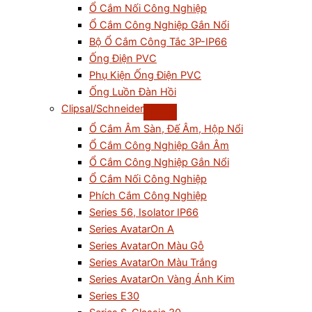
Ổ Cắm Nối Công Nghiệp
Ổ Cắm Công Nghiệp Gắn Nổi
Bộ Ổ Cắm Công Tắc 3P-IP66
Ống Điện PVC
Phụ Kiện Ống Điện PVC
Ống Luồn Đàn Hồi
Clipsal/Schneider
Ổ Cắm Âm Sàn, Đế Âm, Hộp Nổi
Ổ Cắm Công Nghiệp Gắn Âm
Ổ Cắm Công Nghiệp Gắn Nổi
Ổ Cắm Nối Công Nghiệp
Phích Cắm Công Nghiệp
Series 56, Isolator IP66
Series AvatarOn A
Series AvatarOn Màu Gỗ
Series AvatarOn Màu Trắng
Series AvatarOn Vàng Ánh Kim
Series E30