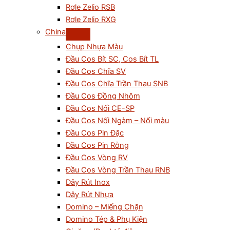
Rơle Zelio RSB
Rơle Zelio RXG
China
Chụp Nhựa Màu
Đầu Cos Bít SC, Cos Bít TL
Đầu Cos Chĩa SV
Đầu Cos Chĩa Trần Thau SNB
Đầu Cos Đồng Nhôm
Đầu Cos Nối CE-SP
Đầu Cos Nối Ngàm – Nối màu
Đầu Cos Pin Đặc
Đầu Cos Pin Rỗng
Đầu Cos Vòng RV
Đầu Cos Vòng Trần Thau RNB
Dây Rút Inox
Dây Rút Nhựa
Domino – Miếng Chặn
Domino Tép & Phụ Kiện