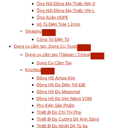
Ống Nối Đồng Mạ Thiếc NN-S
Ống Nối Đồng Mạ Thiếc VN-L
Ống Xoắn HDPE
Vỏ Tủ Điện Tole 1.2mm
Vinasino
Công Tơ Điện Tử
Dụng cụ cầm tay, Dụng Cụ Tools
Dụng cụ cầm tay (Taiwan / China)
Dụng Cụ Cầm Tay
Kyoritsu
Đồng Hồ Ampe Kìm
Đồng Hồ Đo Điện Trở Đất
Đồng Hồ Đo Megomet
Đồng Hồ Đo Vạn Năng VOM
Phụ Kiện Sản Phẩm
Thiết Bị Đo Chỉ Thị Pha
Thiết Bị Đo Cường Độ Ánh Sáng
Thiết Bị Đo Nhiệt Độ Từ Xa