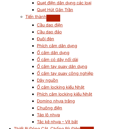
Quạt điện dân dụng các loại
Quạt Hút Gắn Trần
Tiến thành
Cầu dao điện
Cầu dao đảo
Đuôi đèn
Phích cắm dân dụng
Ổ cắm dân dụng
Ổ cắm có dây nối dài
Ổ cắm tay quay dân dụng
Ổ cắm tay quay công nghiệp
Dây nguồn
Ổ cắm locking kiểu Nhật
Phích cắm locking kiểu Nhật
Domino nhựa trắng
Chuông điện
Táp lô nhựa
Tắc kê nhựa – Vít bắt
Thiết Bị Đóng Cắt, Chống Rò Điện