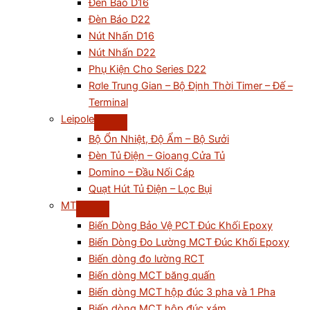
Đèn Báo D16
Đèn Báo D22
Nút Nhấn D16
Nút Nhấn D22
Phụ Kiện Cho Series D22
Rơle Trung Gian – Bộ Định Thời Timer – Đế –
Terminal
Leipole
Bộ Ổn Nhiệt, Độ Ẩm – Bộ Sưởi
Đèn Tủ Điện – Gioang Cửa Tủ
Domino – Đầu Nối Cáp
Quạt Hút Tủ Điện – Lọc Bụi
MT
Biến Dòng Bảo Vệ PCT Đúc Khối Epoxy
Biến Dòng Đo Lường MCT Đúc Khối Epoxy
Biến dòng đo lường RCT
Biến dòng MCT băng quấn
Biến dòng MCT hộp đúc 3 pha và 1 Pha
Biến dòng MCT hộp đúc xám