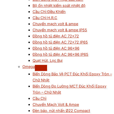
Bộ ổn nhiệt kiểm soát nhiệt độ
Cầu Chì Điều Khiển
Cầu Chì H.R.C
Chuyển mạch volt & ampe
Chuyển mạch volt & ampe IP55
Đồng hồ tủ điện AC 72×72
Đồng hồ tủ điện AC 72×72 IP65
Đồng hồ tủ điện AC 96×96
Đồng hồ tủ điện AC 96×96 IP65
Quạt Hút, Lọc Bụi
Omega
Biến Dòng Bảo Vệ PCT Đúc Khối Epoxy Tròn –
Chữ Nhật
Biến Dòng Đo Lường MCT Đúc Khối Epoxy
Tròn – Chữ Nhật
Cầu Chì
Chuyển Mạch Volt & Ampe
Đèn báo, nút nhấn Ø22 Compact