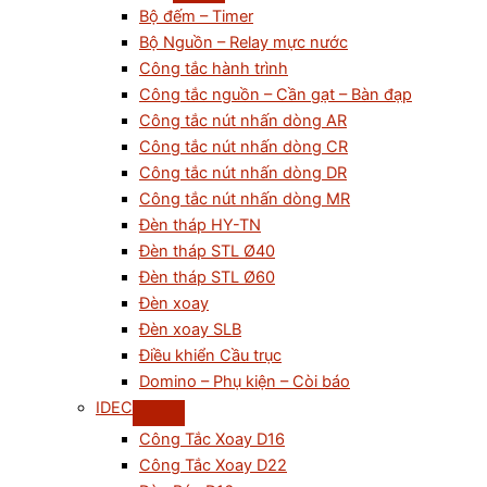
Bộ đếm – Timer
Bộ Nguồn – Relay mực nước
Công tắc hành trình
Công tắc nguồn – Cần gạt – Bàn đạp
Công tắc nút nhấn dòng AR
Công tắc nút nhấn dòng CR
Công tắc nút nhấn dòng DR
Công tắc nút nhấn dòng MR
Đèn tháp HY-TN
Đèn tháp STL Ø40
Đèn tháp STL Ø60
Đèn xoay
Đèn xoay SLB
Điều khiển Cầu trục
Domino – Phụ kiện – Còi báo
IDEC
Công Tắc Xoay D16
Công Tắc Xoay D22