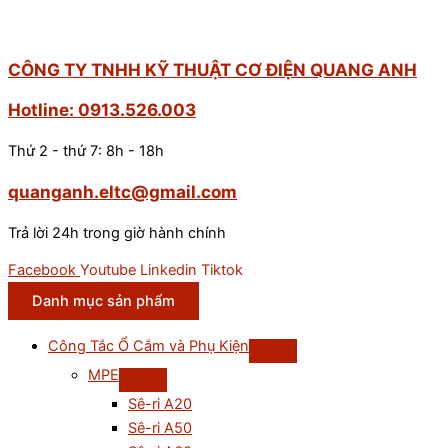
CÔNG TY TNHH KỸ THUẬT CƠ ĐIỆN QUANG ANH
Hotline: 0913.526.003
Thứ 2 - thứ 7: 8h - 18h
quanganh.eltc@gmail.com
Trả lời 24h trong giờ hành chính
Facebook
Youtube
Linkedin
Tiktok
Danh mục sản phẩm
Công Tắc Ổ Cắm và Phụ Kiện
MPE
Sê-ri A20
Sê-ri A50