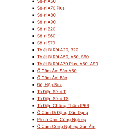
Sê-ri A60
Sê-ri A70 Plus
Sê-ri A80
Sê-ri A90
Sê-ri B20
Sê-ri S60
Sê-ri S70
Thiết Bị Rời A20, B20
Thiết Bị Rời A50, A60, S60
Thiết Bì Rời A70 Plus, A80, A90
Ổ Cắm Âm Sàn A60
Ổ Cắm Âm Bàn
Đế, Hộp Box
Tủ Điện Sê-ri T
Tủ Điện Sê-ri TS
Tủ Điện Chống Thấm IP66
Ổ Cắm Di Động Dân Dụng
Phích Cắm Công Nghiệp
Ổ Cắm Công Nghiệp Gắn Âm