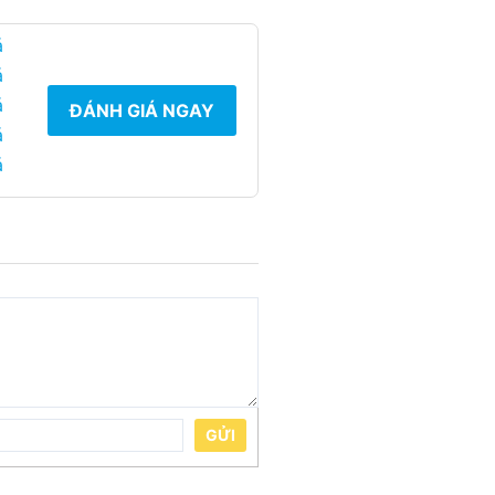
á
á
á
ĐÁNH GIÁ NGAY
á
á
GỬI