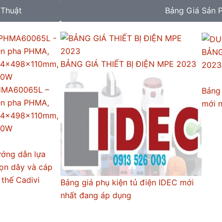
 Thuật
Bảng Giá Sản 
BẢNG
BẢNG GIÁ THIẾT BỊ ĐIỆN MPE 2023
2023
MA60065L –
Bảng 
n pha PHMA,
mới 
4x498x110mm,
00W
ớng dẫn lựa
ọn dây và cáp
 thế Cadivi
Bảng giá phụ kiện tủ điện IDEC mới
nhất đang áp dụng