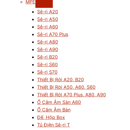
MPE
Sê-ri A20
Sê-ri A50
Sê-ri A60
Sê-ri A70 Plus
Sê-ri A80
Sê-ri A90
Sê-ri B20
Sê-ri S60
Sê-ri S70
Thiết Bị Rời A20, B20
Thiết Bị Rời A50, A60, S60
Thiết Bì Rời A70 Plus, A80, A90
Ổ Cắm Âm Sàn A60
Ổ Cắm Âm Bàn
Đế, Hộp Box
Tủ Điện Sê-ri T