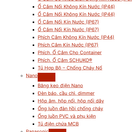
Ổ Cắm Nổi Không Kín Nước (IP44)
Ổ Cắm Nối Không Kín Nước (IP44)
Ổ Cắm Nối Kín Nước (IP67)
Ổ Cắm Nổi Kín Nước (IP67)
Phích Cắm Không Kín Nước (IP44)
Phích Cắm Kín Nước (IP67)
Phích, Ổ Cắm Cho Container
Phích, Ổ Cắm SCHUKO®
Tủ Hợp Bộ – Chống Cháy Nổ
Nano
Băng keo điện Nano
Đèn báo, cầu chì, dimmer
Hộp âm, hộp nổi, hộp nối dây
Ống luồn đàn hồi chống cháy
Ống luồn PVC và phụ kiện
Tủ điện chứa MCB
Panasonic