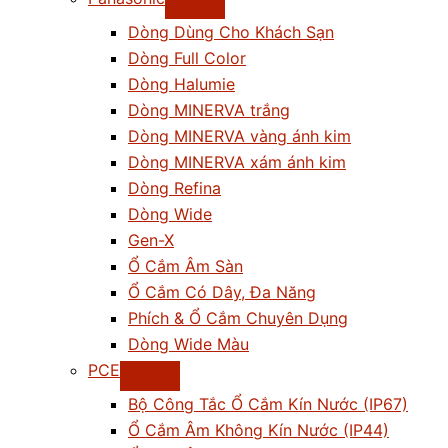
Dòng Dùng Cho Khách Sạn
Dòng Full Color
Dòng Halumie
Dòng MINERVA trắng
Dòng MINERVA vàng ánh kim
Dòng MINERVA xám ánh kim
Dòng Refina
Dòng Wide
Gen-X
Ổ Cắm Âm Sàn
Ổ Cắm Có Dây, Đa Năng
Phích & Ổ Cắm Chuyên Dụng
Dòng Wide Màu
PCE
Bộ Công Tắc Ổ Cắm Kín Nước (IP67)
Ổ Cắm Âm Không Kín Nước (IP44)