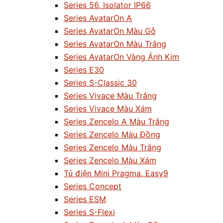
Series 56, Isolator IP66
Series AvatarOn A
Series AvatarOn Màu Gỗ
Series AvatarOn Màu Trắng
Series AvatarOn Vàng Ánh Kim
Series E30
Series S-Classic 30
Series Vivace Màu Trắng
Series Vivace Màu Xám
Series Zencelo A Màu Trắng
Series Zencelo Màu Đồng
Series Zencelo Màu Trắng
Series Zencelo Màu Xám
Tủ điện Mini Pragma, Easy9
Series Concept
Series ESM
Series S-Flexi