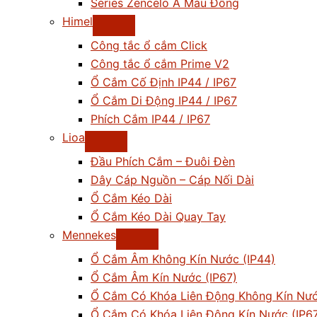
Series Zencelo A Màu Đồng
Himel
Công tắc ổ cắm Click
Công tắc ổ cắm Prime V2
Ổ Cắm Cố Định IP44 / IP67
Ổ Cắm Di Động IP44 / IP67
Phích Cắm IP44 / IP67
Lioa
Đầu Phích Cắm – Đuôi Đèn
Dây Cáp Nguồn – Cáp Nối Dài
Ổ Cắm Kéo Dài
Ổ Cắm Kéo Dài Quay Tay
Mennekes
Ổ Cắm Âm Không Kín Nước (IP44)
Ổ Cắm Âm Kín Nước (IP67)
Ổ Cắm Có Khóa Liên Động Không Kín Nướ
Ổ Cắm Có Khóa Liên Động Kín Nước (IP6