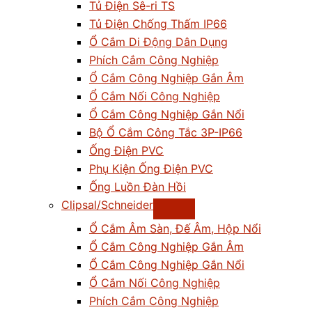
Tủ Điện Sê-ri TS
Tủ Điện Chống Thấm IP66
Ổ Cắm Di Động Dân Dụng
Phích Cắm Công Nghiệp
Ổ Cắm Công Nghiệp Gắn Âm
Ổ Cắm Nối Công Nghiệp
Ổ Cắm Công Nghiệp Gắn Nổi
Bộ Ổ Cắm Công Tắc 3P-IP66
Ống Điện PVC
Phụ Kiện Ống Điện PVC
Ống Luồn Đàn Hồi
Clipsal/Schneider
Ổ Cắm Âm Sàn, Đế Âm, Hộp Nổi
Ổ Cắm Công Nghiệp Gắn Âm
Ổ Cắm Công Nghiệp Gắn Nổi
Ổ Cắm Nối Công Nghiệp
Phích Cắm Công Nghiệp