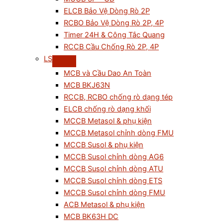
ELCB Bảo Vệ Dòng Rò 2P
RCBO Bảo Vệ Dòng Rò 2P, 4P
Timer 24H & Công Tắc Quang
RCCB Cầu Chống Rò 2P, 4P
LS
MCB và Cầu Dao An Toàn
MCB BKJ63N
RCCB, RCBO chống rò dạng tép
ELCB chống rò dạng khối
MCCB Metasol & phụ kiện
MCCB Metasol chỉnh dòng FMU
MCCB Susol & phụ kiện
MCCB Susol chỉnh dòng AG6
MCCB Susol chỉnh dòng ATU
MCCB Susol chỉnh dòng ETS
MCCB Susol chỉnh dòng FMU
ACB Metasol & phụ kiện
MCB BK63H DC