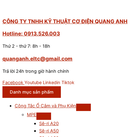
CÔNG TY TNHH KỸ THUẬT CƠ ĐIỆN QUANG ANH
Hotline: 0913.526.003
Thứ 2 - thứ 7: 8h - 18h
quanganh.eltc@gmail.com
Trả lời 24h trong giờ hành chính
Facebook
Youtube
Linkedin
Tiktok
Danh mục sản phẩm
Công Tắc Ổ Cắm và Phụ Kiện
MPE
Sê-ri A20
Sê-ri A50