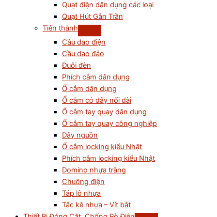
Quạt điện dân dụng các loại
Quạt Hút Gắn Trần
Tiến thành
Cầu dao điện
Cầu dao đảo
Đuôi đèn
Phích cắm dân dụng
Ổ cắm dân dụng
Ổ cắm có dây nối dài
Ổ cắm tay quay dân dụng
Ổ cắm tay quay công nghiệp
Dây nguồn
Ổ cắm locking kiểu Nhật
Phích cắm locking kiểu Nhật
Domino nhựa trắng
Chuông điện
Táp lô nhựa
Tắc kê nhựa – Vít bắt
Thiết Bị Đóng Cắt, Chống Rò Điện