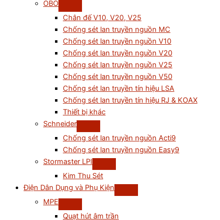
OBO
Chân đế V10, V20, V25
Chống sét lan truyền nguồn MC
Chống sét lan truyền nguồn V10
Chống sét lan truyền nguồn V20
Chống sét lan truyền nguồn V25
Chống sét lan truyền nguồn V50
Chống sét lan truyền tín hiệu LSA
Chống sét lan truyền tín hiệu RJ & KOAX
Thiết bị khác
Schneider
Chống sét lan truyền nguồn Acti9
Chống sét lan truyền nguồn Easy9
Stormaster LPI
Kim Thu Sét
Điện Dân Dụng và Phụ Kiện
MPE
Quạt hút âm trần