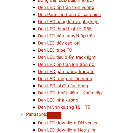
Bóng đèn LED bulb nhỏ E27
Đèn LED ốp trần tròn vuông
Đèn Panel ốp trần nổi cảm biến
Đèn LED bảng lớn và phụ kiện
Đèn LED flood Light – IP65
Đèn LED bán nguyệt ốp trần
Đèn LED dây các loại
Đèn LED tube T8
Đèn LED tiêu điểm track light
Đèn LED ốp trần lon tròn nổi
Đèn LED gắn tường trang trí
Đèn LED trang trí sân vườn
Đèn LED lối đi, cầu thang
Đèn LED thoát hiểm – Khẩn cấp
Đèn LED nhà xưởng
Đèn huỳnh quang T8 – T5
Panasonic
Đèn LED downlight DN series
Đèn LED downlight Neo slim