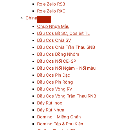
Rơle Zelio RSB
Rơle Zelio RXG
China
Chụp Nhựa Màu
Đầu Cos Bít SC, Cos Bít TL
Đầu Cos Chĩa SV
Đầu Cos Chĩa Trần Thau SNB
Đầu Cos Đồng Nhôm
Đầu Cos Nối CE-SP
Đầu Cos Nối Ngàm – Nối màu
Đầu Cos Pin Đặc
Đầu Cos Pin Rỗng
Đầu Cos Vòng RV
Đầu Cos Vòng Trần Thau RNB
Dây Rút Inox
Dây Rút Nhựa
Domino – Miếng Chặn
Domino Tép & Phụ Kiện