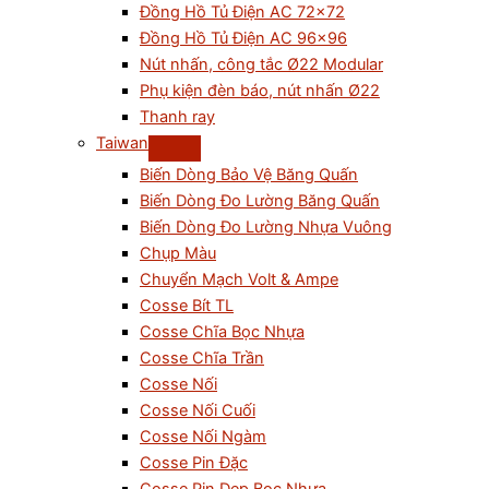
Đồng Hồ Tủ Điện AC 72×72
Đồng Hồ Tủ Điện AC 96×96
Nút nhấn, công tắc Ø22 Modular
Phụ kiện đèn báo, nút nhấn Ø22
Thanh ray
Taiwan
Biến Dòng Bảo Vệ Băng Quấn
Biến Dòng Đo Lường Băng Quấn
Biến Dòng Đo Lường Nhựa Vuông
Chụp Màu
Chuyển Mạch Volt & Ampe
Cosse Bít TL
Cosse Chĩa Bọc Nhựa
Cosse Chĩa Trần
Cosse Nối
Cosse Nối Cuối
Cosse Nối Ngàm
Cosse Pin Đặc