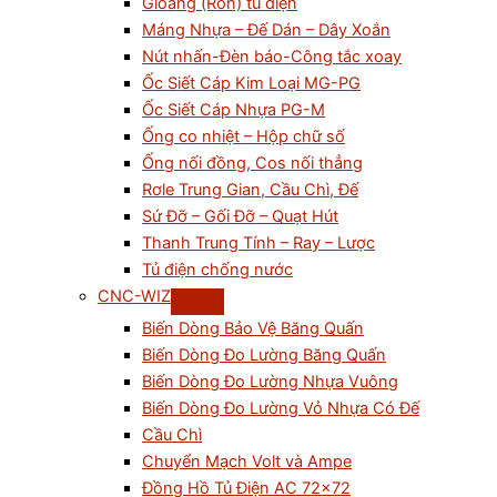
Gioăng (Ron) tủ điện
Máng Nhựa – Đế Dán – Dây Xoắn
Nút nhấn-Đèn báo-Công tắc xoay
Ốc Siết Cáp Kim Loại MG-PG
Ốc Siết Cáp Nhựa PG-M
Ống co nhiệt – Hộp chữ số
Ống nối đồng, Cos nối thẳng
Rơle Trung Gian, Cầu Chì, Đế
Sứ Đỡ – Gối Đỡ – Quạt Hút
Thanh Trung Tính – Ray – Lược
Tủ điện chống nước
CNC-WIZ
Biến Dòng Bảo Vệ Băng Quấn
Biến Dòng Đo Lường Băng Quấn
Biến Dòng Đo Lường Nhựa Vuông
Biến Dòng Đo Lường Vỏ Nhựa Có Đế
Cầu Chì
Chuyển Mạch Volt và Ampe
Đồng Hồ Tủ Điện AC 72×72