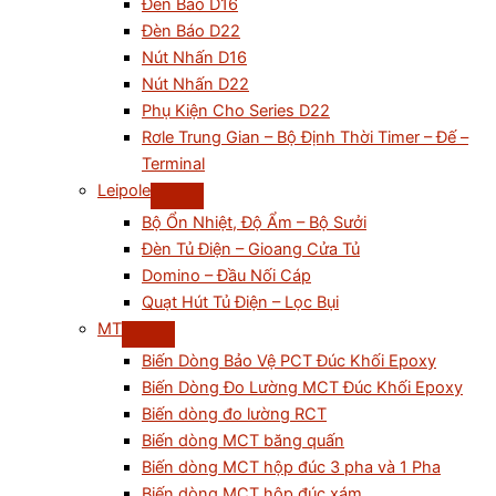
Đèn Báo D16
Đèn Báo D22
Nút Nhấn D16
Nút Nhấn D22
Phụ Kiện Cho Series D22
Rơle Trung Gian – Bộ Định Thời Timer – Đế –
Terminal
Leipole
Bộ Ổn Nhiệt, Độ Ẩm – Bộ Sưởi
Đèn Tủ Điện – Gioang Cửa Tủ
Domino – Đầu Nối Cáp
Quạt Hút Tủ Điện – Lọc Bụi
MT
Biến Dòng Bảo Vệ PCT Đúc Khối Epoxy
Biến Dòng Đo Lường MCT Đúc Khối Epoxy
Biến dòng đo lường RCT
Biến dòng MCT băng quấn
Biến dòng MCT hộp đúc 3 pha và 1 Pha
Biến dòng MCT hộp đúc xám