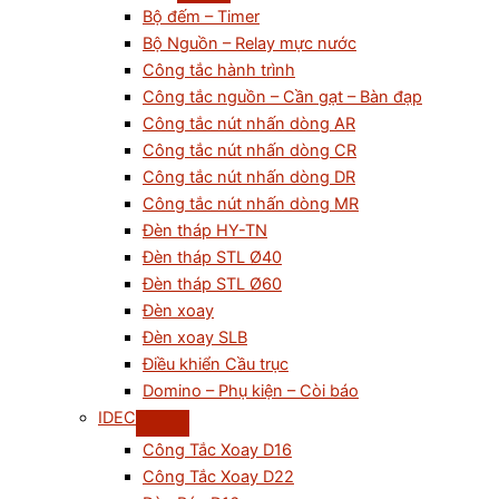
Bộ đếm – Timer
Bộ Nguồn – Relay mực nước
Công tắc hành trình
Công tắc nguồn – Cần gạt – Bàn đạp
Công tắc nút nhấn dòng AR
Công tắc nút nhấn dòng CR
Công tắc nút nhấn dòng DR
Công tắc nút nhấn dòng MR
Đèn tháp HY-TN
Đèn tháp STL Ø40
Đèn tháp STL Ø60
Đèn xoay
Đèn xoay SLB
Điều khiển Cầu trục
Domino – Phụ kiện – Còi báo
IDEC
Công Tắc Xoay D16
Công Tắc Xoay D22