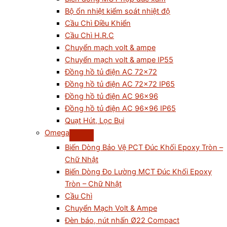
Bộ ổn nhiệt kiểm soát nhiệt độ
Cầu Chì Điều Khiển
Cầu Chì H.R.C
Chuyển mạch volt & ampe
Chuyển mạch volt & ampe IP55
Đồng hồ tủ điện AC 72×72
Đồng hồ tủ điện AC 72×72 IP65
Đồng hồ tủ điện AC 96×96
Đồng hồ tủ điện AC 96×96 IP65
Quạt Hút, Lọc Bụi
Omega
Biến Dòng Bảo Vệ PCT Đúc Khối Epoxy Tròn –
Chữ Nhật
Biến Dòng Đo Lường MCT Đúc Khối Epoxy
Tròn – Chữ Nhật
Cầu Chì
Chuyển Mạch Volt & Ampe
Đèn báo, nút nhấn Ø22 Compact