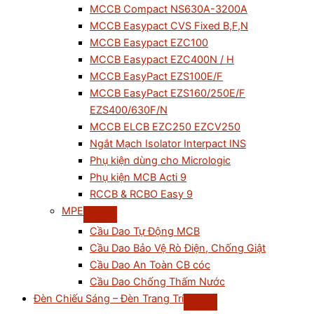
MCCB Compact NS630A-3200A
MCCB Easypact CVS Fixed B,F,N
MCCB Easypact EZC100
MCCB Easypact EZC400N / H
MCCB EasyPact EZS100E/F
MCCB EasyPact EZS160/250E/F
EZS400/630F/N
MCCB ELCB EZC250 EZCV250
Ngắt Mạch Isolator Interpact INS
Phụ kiện dùng cho Micrologic
Phụ kiện MCB Acti 9
RCCB & RCBO Easy 9
MPE
Cầu Dao Tự Động MCB
Cầu Dao Bảo Vệ Rò Điện, Chống Giật
Cầu Dao An Toàn CB cóc
Cầu Dao Chống Thấm Nước
Đèn Chiếu Sáng – Đèn Trang Trí