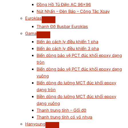
Đồng Hồ Tủ Điện AC 96×96
Nút Nhấn – Đèn Báo – Công Tắc Xoay
Euroklas
Thanh Đỡ Busbar Euroklas
Gama
Biến áp cách ly điều khiển 1 pha
Biến áp cách ly điều khiển 3 pha
Biến dòng bảo vệ PCT đúc khối epoxy dạng
tròn
Biến dòng bảo vệ PCT đúc khối epoxy dạng
vuông
Biến dòng đo lường MCT đúc khối epoxy
dạng tròn
Biền dòng đo lường MCT đúc khối epoxy
dạng vuông
Thanh trung tính – Gối đỡ
Thanh trung tính có vỏ nhựa
Hanyoung