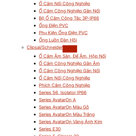
Ổ Cắm Nối Công Nghiệp
Ổ Cắm Công Nghiệp Gắn Nổi
Bộ Ổ Cắm Công Tắc 3P-IP66
Ống Điện PVC
Phụ Kiện Ống Điện PVC
Ống Luồn Đàn Hồi
Clipsal/Schneider
Ổ Cắm Âm Sàn, Đế Âm, Hộp Nổi
Ổ Cắm Công Nghiệp Gắn Âm
Ổ Cắm Công Nghiệp Gắn Nổi
Ổ Cắm Nối Công Nghiệp
Phích Cắm Công Nghiệp
Series 56, Isolator IP66
Series AvatarOn A
Series AvatarOn Màu Gỗ
Series AvatarOn Màu Trắng
Series AvatarOn Vàng Ánh Kim
Series E30