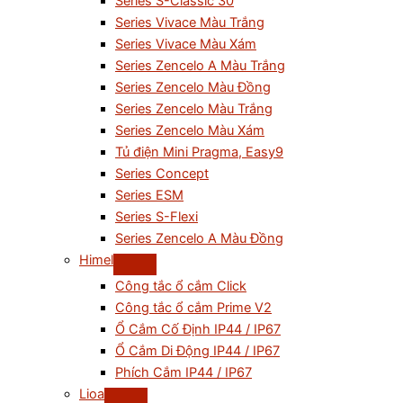
Series S-Classic 30
Series Vivace Màu Trắng
Series Vivace Màu Xám
Series Zencelo A Màu Trắng
Series Zencelo Màu Đồng
Series Zencelo Màu Trắng
Series Zencelo Màu Xám
Tủ điện Mini Pragma, Easy9
Series Concept
Series ESM
Series S-Flexi
Series Zencelo A Màu Đồng
Himel
Công tắc ổ cắm Click
Công tắc ổ cắm Prime V2
Ổ Cắm Cố Định IP44 / IP67
Ổ Cắm Di Động IP44 / IP67
Phích Cắm IP44 / IP67
Lioa