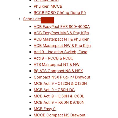
Phụ Kiện ACB
Phụ Kiện MCCB
RCCB RCBO Chống Dòng Rò
Schneider
ACB EasyPact EVS 800-4000A
ACB EasyPact MVS & Phụ Kiện
ACB Masterpact NT & Phụ Kiện
ACB Masterpact NW & Phụ Kiện
Acti 9 – Isolating Switch, Fuse
Acti 9 – RCCB & RCBO
ATS Masterpact NT & NW
Bộ ATS Compact NS & NSX
Compact NSX Plug-in/ Drawout
MCB Acti 9 – C120N & C120H
MCB Acti 9 – C60H DC
MCB Acti 9 – iC60H & iC60L
MCB Acti 9 – iK60N & iC60N
MCB Easy 9
MCCB Compact NS Drawout