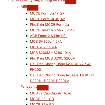
ABB
MCCB Formula 1P, 2P
MCCB Formula 3P, 4P
Phụ Kiện MCCB Formula
MCCB Tmax Iso Max 3P, 4P
ACB Emax 2 & Phụ kiện
MCB SH200L 4.5kA
MCB SH200 6kA
MCB S200M – S290 10kA
Phụ Kiện MCB S200, S200M
Cầu Dao Chống Dòng Rò RCCB 2P-4P
FH200
Cầu Dao Chống Dòng Rò, Quá Tải RCBO
DS201L, DS201, DS201M
Panasonic
MCB và Cầu Dao An Toàn
MCCB 2P – GD
MCCB 3P – GD