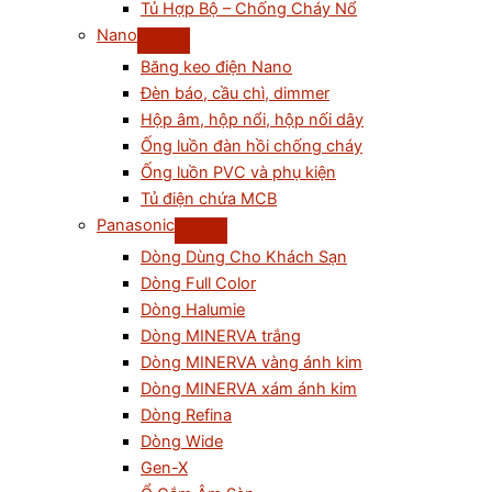
Tủ Hợp Bộ – Chống Cháy Nổ
Nano
Băng keo điện Nano
Đèn báo, cầu chì, dimmer
Hộp âm, hộp nổi, hộp nối dây
Ống luồn đàn hồi chống cháy
Ống luồn PVC và phụ kiện
Tủ điện chứa MCB
Panasonic
Dòng Dùng Cho Khách Sạn
Dòng Full Color
Dòng Halumie
Dòng MINERVA trắng
Dòng MINERVA vàng ánh kim
Dòng MINERVA xám ánh kim
Dòng Refina
Dòng Wide
Gen-X