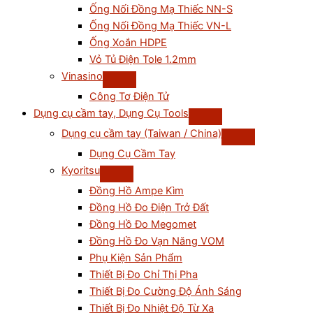
Ống Nối Đồng Mạ Thiếc NN-S
Ống Nối Đồng Mạ Thiếc VN-L
Ống Xoắn HDPE
Vỏ Tủ Điện Tole 1.2mm
Vinasino
Công Tơ Điện Tử
Dụng cụ cầm tay, Dụng Cụ Tools
Dụng cụ cầm tay (Taiwan / China)
Dụng Cụ Cầm Tay
Kyoritsu
Đồng Hồ Ampe Kìm
Đồng Hồ Đo Điện Trở Đất
Đồng Hồ Đo Megomet
Đồng Hồ Đo Vạn Năng VOM
Phụ Kiện Sản Phẩm
Thiết Bị Đo Chỉ Thị Pha
Thiết Bị Đo Cường Độ Ánh Sáng
Thiết Bị Đo Nhiệt Độ Từ Xa