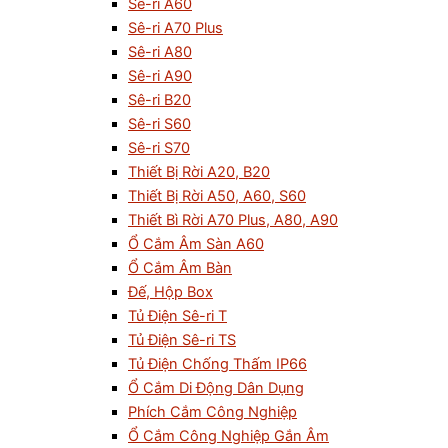
Sê-ri A60
Sê-ri A70 Plus
Sê-ri A80
Sê-ri A90
Sê-ri B20
Sê-ri S60
Sê-ri S70
Thiết Bị Rời A20, B20
Thiết Bị Rời A50, A60, S60
Thiết Bì Rời A70 Plus, A80, A90
Ổ Cắm Âm Sàn A60
Ổ Cắm Âm Bàn
Đế, Hộp Box
Tủ Điện Sê-ri T
Tủ Điện Sê-ri TS
Tủ Điện Chống Thấm IP66
Ổ Cắm Di Động Dân Dụng
Phích Cắm Công Nghiệp
Ổ Cắm Công Nghiệp Gắn Âm