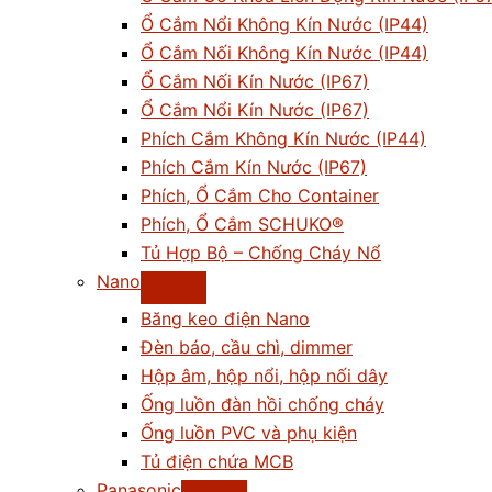
Ổ Cắm Nổi Không Kín Nước (IP44)
Ổ Cắm Nối Không Kín Nước (IP44)
Ổ Cắm Nối Kín Nước (IP67)
Ổ Cắm Nổi Kín Nước (IP67)
Phích Cắm Không Kín Nước (IP44)
Phích Cắm Kín Nước (IP67)
Phích, Ổ Cắm Cho Container
Phích, Ổ Cắm SCHUKO®
Tủ Hợp Bộ – Chống Cháy Nổ
Nano
Băng keo điện Nano
Đèn báo, cầu chì, dimmer
Hộp âm, hộp nổi, hộp nối dây
Ống luồn đàn hồi chống cháy
Ống luồn PVC và phụ kiện
Tủ điện chứa MCB
Panasonic