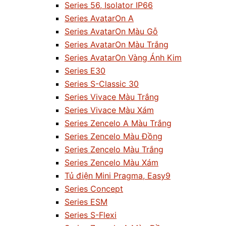
Series 56, Isolator IP66
Series AvatarOn A
Series AvatarOn Màu Gỗ
Series AvatarOn Màu Trắng
Series AvatarOn Vàng Ánh Kim
Series E30
Series S-Classic 30
Series Vivace Màu Trắng
Series Vivace Màu Xám
Series Zencelo A Màu Trắng
Series Zencelo Màu Đồng
Series Zencelo Màu Trắng
Series Zencelo Màu Xám
Tủ điện Mini Pragma, Easy9
Series Concept
Series ESM
Series S-Flexi