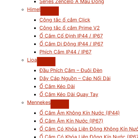
Series Zencelo A Màu Đồng
Himel
Công tắc ổ cắm Click
Công tắc ổ cắm Prime V2
Ổ Cắm Cố Định IP44 / IP67
Ổ Cắm Di Động IP44 / IP67
Phích Cắm IP44 / IP67
Lioa
Đầu Phích Cắm – Đuôi Đèn
Dây Cáp Nguồn – Cáp Nối Dài
Ổ Cắm Kéo Dài
Ổ Cắm Kéo Dài Quay Tay
Mennekes
Ổ Cắm Âm Không Kín Nước (IP44)
Ổ Cắm Âm Kín Nước (IP67)
Ổ Cắm Có Khóa Liên Động Không Kín Nướ
Ổ Cắm Có Khóa Liên Động Kín Nước (IP6