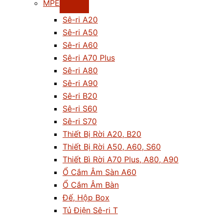
MPE
Sê-ri A20
Sê-ri A50
Sê-ri A60
Sê-ri A70 Plus
Sê-ri A80
Sê-ri A90
Sê-ri B20
Sê-ri S60
Sê-ri S70
Thiết Bị Rời A20, B20
Thiết Bị Rời A50, A60, S60
Thiết Bì Rời A70 Plus, A80, A90
Ổ Cắm Âm Sàn A60
Ổ Cắm Âm Bàn
Đế, Hộp Box
Tủ Điện Sê-ri T