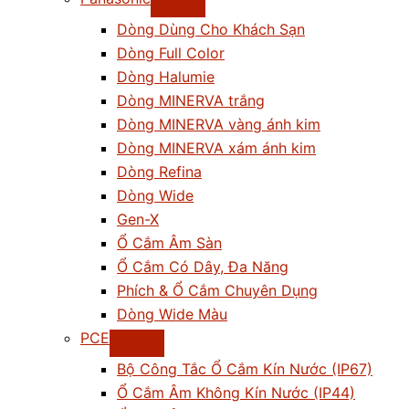
Dòng Dùng Cho Khách Sạn
Dòng Full Color
Dòng Halumie
Dòng MINERVA trắng
Dòng MINERVA vàng ánh kim
Dòng MINERVA xám ánh kim
Dòng Refina
Dòng Wide
Gen-X
Ổ Cắm Âm Sàn
Ổ Cắm Có Dây, Đa Năng
Phích & Ổ Cắm Chuyên Dụng
Dòng Wide Màu
PCE
Bộ Công Tắc Ổ Cắm Kín Nước (IP67)
Ổ Cắm Âm Không Kín Nước (IP44)