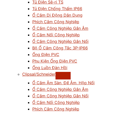
Tủ Điện Sê-ri TS
Tủ Điện Chống Thấm IP66
Ổ Cắm Di Động Dân Dụng
Phích Cắm Công Nghiệp
Ổ Cắm Công Nghiệp Gắn Âm
Ổ Cắm Nối Công Nghiệp
Ổ Cắm Công Nghiệp Gắn Nổi
Bộ Ổ Cắm Công Tắc 3P-IP66
Ống Điện PVC
Phụ Kiện Ống Điện PVC
Ống Luồn Đàn Hồi
Clipsal/Schneider
Ổ Cắm Âm Sàn, Đế Âm, Hộp Nổi
Ổ Cắm Công Nghiệp Gắn Âm
Ổ Cắm Công Nghiệp Gắn Nổi
Ổ Cắm Nối Công Nghiệp
Phích Cắm Công Nghiệp