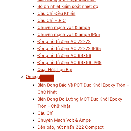
Bộ ổn nhiệt kiểm soát nhiệt độ
Cầu Chì Điều Khiển
Cầu Chì H.R.C
Chuyển mạch volt & ampe
Chuyển mạch volt & ampe IP55
Đồng hồ tủ điện AC 72×72
Đồng hồ tủ điện AC 72×72 IP65
Đồng hồ tủ điện AC 96×96
Đồng hồ tủ điện AC 96×96 IP65
Quạt Hút, Lọc Bụi
Omega
Biến Dòng Bảo Vệ PCT Đúc Khối Epoxy Tròn –
Chữ Nhật
Biến Dòng Đo Lường MCT Đúc Khối Epoxy
Tròn – Chữ Nhật
Cầu Chì
Chuyển Mạch Volt & Ampe
Đèn báo, nút nhấn Ø22 Compact