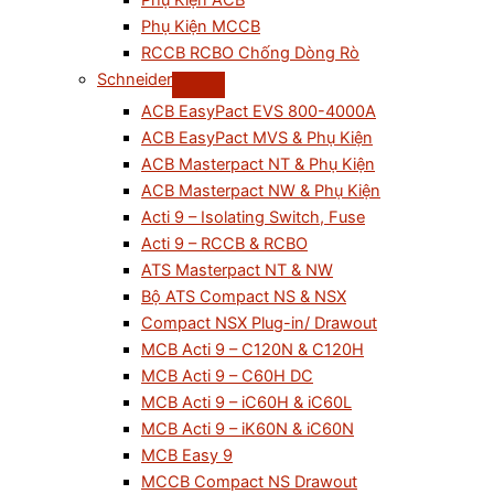
Phụ Kiện ACB
Phụ Kiện MCCB
RCCB RCBO Chống Dòng Rò
Schneider
ACB EasyPact EVS 800-4000A
ACB EasyPact MVS & Phụ Kiện
ACB Masterpact NT & Phụ Kiện
ACB Masterpact NW & Phụ Kiện
Acti 9 – Isolating Switch, Fuse
Acti 9 – RCCB & RCBO
ATS Masterpact NT & NW
Bộ ATS Compact NS & NSX
Compact NSX Plug-in/ Drawout
MCB Acti 9 – C120N & C120H
MCB Acti 9 – C60H DC
MCB Acti 9 – iC60H & iC60L
MCB Acti 9 – iK60N & iC60N
MCB Easy 9
MCCB Compact NS Drawout