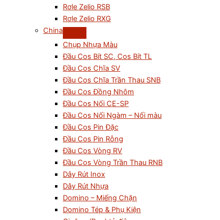
Rơle Zelio RSB
Rơle Zelio RXG
China
Chụp Nhựa Màu
Đầu Cos Bít SC, Cos Bít TL
Đầu Cos Chĩa SV
Đầu Cos Chĩa Trần Thau SNB
Đầu Cos Đồng Nhôm
Đầu Cos Nối CE-SP
Đầu Cos Nối Ngàm – Nối màu
Đầu Cos Pin Đặc
Đầu Cos Pin Rỗng
Đầu Cos Vòng RV
Đầu Cos Vòng Trần Thau RNB
Dây Rút Inox
Dây Rút Nhựa
Domino – Miếng Chặn
Domino Tép & Phụ Kiện