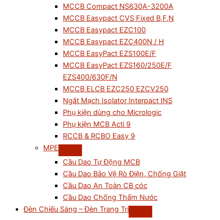
MCCB Compact NS630A-3200A
MCCB Easypact CVS Fixed B,F,N
MCCB Easypact EZC100
MCCB Easypact EZC400N / H
MCCB EasyPact EZS100E/F
MCCB EasyPact EZS160/250E/F
EZS400/630F/N
MCCB ELCB EZC250 EZCV250
Ngắt Mạch Isolator Interpact INS
Phụ kiện dùng cho Micrologic
Phụ kiện MCB Acti 9
RCCB & RCBO Easy 9
MPE
Cầu Dao Tự Động MCB
Cầu Dao Bảo Vệ Rò Điện, Chống Giật
Cầu Dao An Toàn CB cóc
Cầu Dao Chống Thấm Nước
Đèn Chiếu Sáng – Đèn Trang Trí