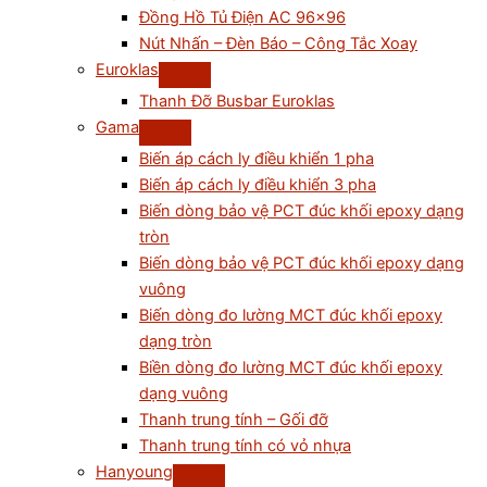
Đồng Hồ Tủ Điện AC 96×96
Nút Nhấn – Đèn Báo – Công Tắc Xoay
Euroklas
Thanh Đỡ Busbar Euroklas
Gama
Biến áp cách ly điều khiển 1 pha
Biến áp cách ly điều khiển 3 pha
Biến dòng bảo vệ PCT đúc khối epoxy dạng
tròn
Biến dòng bảo vệ PCT đúc khối epoxy dạng
vuông
Biến dòng đo lường MCT đúc khối epoxy
dạng tròn
Biền dòng đo lường MCT đúc khối epoxy
dạng vuông
Thanh trung tính – Gối đỡ
Thanh trung tính có vỏ nhựa
Hanyoung