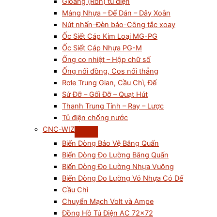
Gioăng (Ron) tủ điện
Máng Nhựa – Đế Dán – Dây Xoắn
Nút nhấn-Đèn báo-Công tắc xoay
Ốc Siết Cáp Kim Loại MG-PG
Ốc Siết Cáp Nhựa PG-M
Ống co nhiệt – Hộp chữ số
Ống nối đồng, Cos nối thẳng
Rơle Trung Gian, Cầu Chì, Đế
Sứ Đỡ – Gối Đỡ – Quạt Hút
Thanh Trung Tính – Ray – Lược
Tủ điện chống nước
CNC-WIZ
Biến Dòng Bảo Vệ Băng Quấn
Biến Dòng Đo Lường Băng Quấn
Biến Dòng Đo Lường Nhựa Vuông
Biến Dòng Đo Lường Vỏ Nhựa Có Đế
Cầu Chì
Chuyển Mạch Volt và Ampe
Đồng Hồ Tủ Điện AC 72×72