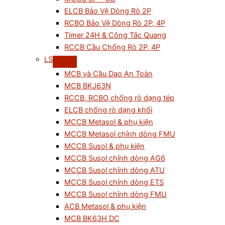
ELCB Bảo Vệ Dòng Rò 2P
RCBO Bảo Vệ Dòng Rò 2P, 4P
Timer 24H & Công Tắc Quang
RCCB Cầu Chống Rò 2P, 4P
LS
MCB và Cầu Dao An Toàn
MCB BKJ63N
RCCB, RCBO chống rò dạng tép
ELCB chống rò dạng khối
MCCB Metasol & phụ kiện
MCCB Metasol chỉnh dòng FMU
MCCB Susol & phụ kiện
MCCB Susol chỉnh dòng AG6
MCCB Susol chỉnh dòng ATU
MCCB Susol chỉnh dòng ETS
MCCB Susol chỉnh dòng FMU
ACB Metasol & phụ kiện
MCB BK63H DC