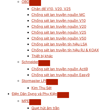
OBO
Chân đế V10, V20, V25
Chống sét lan truyền nguồn MC
Chống sét lan truyền nguồn V10
Chống sét lan truyền nguồn V20
Chống sét lan truyền nguồn V25
Chống sét lan truyền nguồn V50
Chống sét lan truyền tín hiệu LSA
Chống sét lan truyền tín hiệu RJ & KOAX
Thiết bị khác
Schneider
Chống sét lan truyền nguồn Acti9
Chống sét lan truyền nguồn Easy9
Stormaster LPI
Kim Thu Sét
Điện Dân Dụng và Phụ Kiện
MPE
Quạt hút âm trần