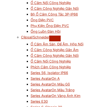
Ổ Cắm Nối Công Nghiệp
Ổ Cắm Công Nghiệp Gắn Nổi
Bộ Ổ Cắm Công Tắc 3P-IP66
Ống Điện PVC
Phụ Kiện Ống Điện PVC
Ống Luồn Đàn Hồi
Clipsal/Schneider
Ổ Cắm Âm Sàn, Đế Âm, Hộp Nổi
Ổ Cắm Công Nghiệp Gắn Âm
Ổ Cắm Công Nghiệp Gắn Nổi
Ổ Cắm Nối Công Nghiệp
Phích Cắm Công Nghiệp
Series 56, Isolator IP66
Series AvatarOn A
Series AvatarOn Màu Gỗ
Series AvatarOn Màu Trắng
Series AvatarOn Vàng Ánh Kim
Series E30