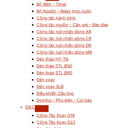
Bộ đếm – Timer
Bộ Nguồn – Relay mực nước
Công tắc hành trình
Công tắc nguồn – Cần gạt – Bàn đạp
Công tắc nút nhấn dòng AR
Công tắc nút nhấn dòng CR
Công tắc nút nhấn dòng DR
Công tắc nút nhấn dòng MR
Đèn tháp HY-TN
Đèn tháp STL Ø40
Đèn tháp STL Ø60
Đèn xoay
Đèn xoay SLB
Điều khiển Cầu trục
Domino – Phụ kiện – Còi báo
IDEC
Công Tắc Xoay D16
Công Tắc Xoay D22