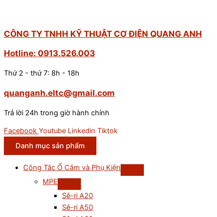
CÔNG TY TNHH KỸ THUẬT CƠ ĐIỆN QUANG ANH
Hotline: 0913.526.003
Thứ 2 - thứ 7: 8h - 18h
quanganh.eltc@gmail.com
Trả lời 24h trong giờ hành chính
Facebook
Youtube
Linkedin
Tiktok
Danh mục sản phẩm
Công Tắc Ổ Cắm và Phụ Kiện
MPE
Sê-ri A20
Sê-ri A50