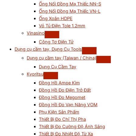
Ống Nối Đồng Mạ Thiếc NN-S
Ống Nối Đồng Mạ Thiếc VN-L
Ống Xoắn HDPE
Vỏ Tủ Điện Tole 1.2mm
Vinasino
Công Tơ Điện Tử
Dụng cụ cầm tay, Dụng Cụ Tools
Dụng cụ cầm tay (Taiwan / China)
Dụng Cụ Cầm Tay
Kyoritsu
Đồng Hồ Ampe Kìm
Đồng Hồ Đo Điện Trở Đất
Đồng Hồ Đo Megomet
Đồng Hồ Đo Vạn Năng VOM
Phụ Kiện Sản Phẩm
Thiết Bị Đo Chỉ Thị Pha
Thiết Bị Đo Cường Độ Ánh Sáng
Thiết Bị Đo Nhiệt Độ Từ Xa