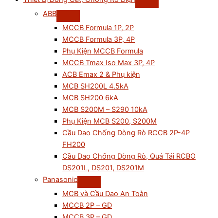
ABB
MCCB Formula 1P, 2P
MCCB Formula 3P, 4P
Phụ Kiện MCCB Formula
MCCB Tmax Iso Max 3P, 4P
ACB Emax 2 & Phụ kiện
MCB SH200L 4.5kA
MCB SH200 6kA
MCB S200M – S290 10kA
Phụ Kiện MCB S200, S200M
Cầu Dao Chống Dòng Rò RCCB 2P-4P
FH200
Cầu Dao Chống Dòng Rò, Quá Tải RCBO
DS201L, DS201, DS201M
Panasonic
MCB và Cầu Dao An Toàn
MCCB 2P – GD
MCCB 3P – GD