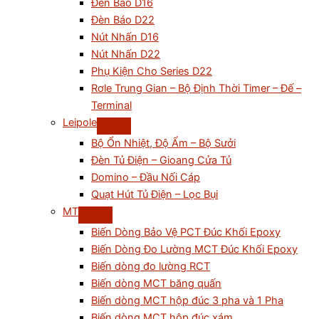
Đèn Báo D16
Đèn Báo D22
Nút Nhấn D16
Nút Nhấn D22
Phụ Kiện Cho Series D22
Rơle Trung Gian – Bộ Định Thời Timer – Đế –
Terminal
Leipole
Bộ Ổn Nhiệt, Độ Ẩm – Bộ Sưởi
Đèn Tủ Điện – Gioang Cửa Tủ
Domino – Đầu Nối Cáp
Quạt Hút Tủ Điện – Lọc Bụi
MT
Biến Dòng Bảo Vệ PCT Đúc Khối Epoxy
Biến Dòng Đo Lường MCT Đúc Khối Epoxy
Biến dòng đo lường RCT
Biến dòng MCT băng quấn
Biến dòng MCT hộp đúc 3 pha và 1 Pha
Biến dòng MCT hộp đúc xám