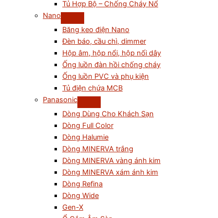
Tủ Hợp Bộ – Chống Cháy Nổ
Nano
Băng keo điện Nano
Đèn báo, cầu chì, dimmer
Hộp âm, hộp nổi, hộp nối dây
Ống luồn đàn hồi chống cháy
Ống luồn PVC và phụ kiện
Tủ điện chứa MCB
Panasonic
Dòng Dùng Cho Khách Sạn
Dòng Full Color
Dòng Halumie
Dòng MINERVA trắng
Dòng MINERVA vàng ánh kim
Dòng MINERVA xám ánh kim
Dòng Refina
Dòng Wide
Gen-X