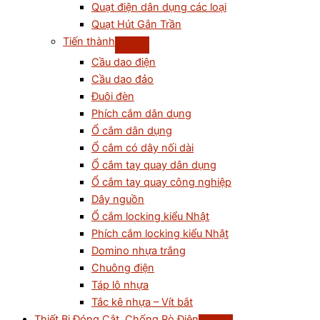
Quạt điện dân dụng các loại
Quạt Hút Gắn Trần
Tiến thành
Cầu dao điện
Cầu dao đảo
Đuôi đèn
Phích cắm dân dụng
Ổ cắm dân dụng
Ổ cắm có dây nối dài
Ổ cắm tay quay dân dụng
Ổ cắm tay quay công nghiệp
Dây nguồn
Ổ cắm locking kiểu Nhật
Phích cắm locking kiểu Nhật
Domino nhựa trắng
Chuông điện
Táp lô nhựa
Tắc kê nhựa – Vít bắt
Thiết Bị Đóng Cắt, Chống Rò Điện