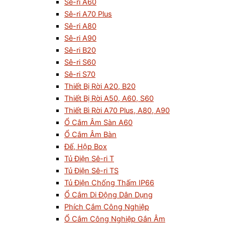
Sê-ri A60
Sê-ri A70 Plus
Sê-ri A80
Sê-ri A90
Sê-ri B20
Sê-ri S60
Sê-ri S70
Thiết Bị Rời A20, B20
Thiết Bị Rời A50, A60, S60
Thiết Bì Rời A70 Plus, A80, A90
Ổ Cắm Âm Sàn A60
Ổ Cắm Âm Bàn
Đế, Hộp Box
Tủ Điện Sê-ri T
Tủ Điện Sê-ri TS
Tủ Điện Chống Thấm IP66
Ổ Cắm Di Động Dân Dụng
Phích Cắm Công Nghiệp
Ổ Cắm Công Nghiệp Gắn Âm