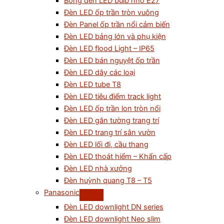
Bóng đèn LED bulb nhỏ E27
Đèn LED ốp trần tròn vuông
Đèn Panel ốp trần nổi cảm biến
Đèn LED bảng lớn và phụ kiện
Đèn LED flood Light – IP65
Đèn LED bán nguyệt ốp trần
Đèn LED dây các loại
Đèn LED tube T8
Đèn LED tiêu điểm track light
Đèn LED ốp trần lon tròn nổi
Đèn LED gắn tường trang trí
Đèn LED trang trí sân vườn
Đèn LED lối đi, cầu thang
Đèn LED thoát hiểm – Khẩn cấp
Đèn LED nhà xưởng
Đèn huỳnh quang T8 – T5
Panasonic
Đèn LED downlight DN series
Đèn LED downlight Neo slim