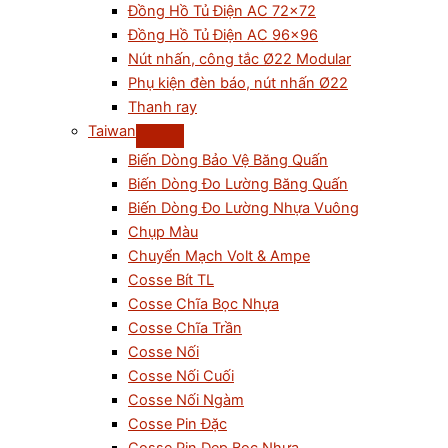
Đồng Hồ Tủ Điện AC 72×72
Đồng Hồ Tủ Điện AC 96×96
Nút nhấn, công tắc Ø22 Modular
Phụ kiện đèn báo, nút nhấn Ø22
Thanh ray
Taiwan
Biến Dòng Bảo Vệ Băng Quấn
Biến Dòng Đo Lường Băng Quấn
Biến Dòng Đo Lường Nhựa Vuông
Chụp Màu
Chuyển Mạch Volt & Ampe
Cosse Bít TL
Cosse Chĩa Bọc Nhựa
Cosse Chĩa Trần
Cosse Nối
Cosse Nối Cuối
Cosse Nối Ngàm
Cosse Pin Đặc