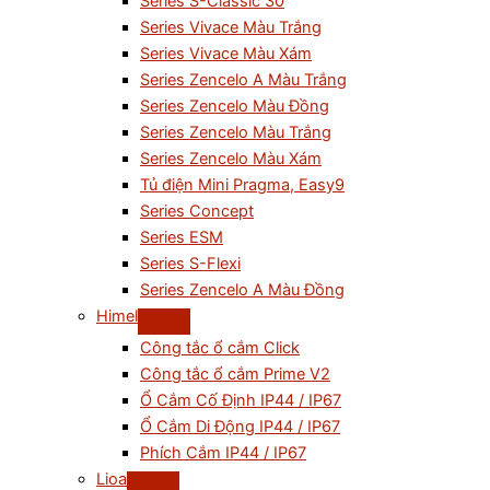
Series S-Classic 30
Series Vivace Màu Trắng
Series Vivace Màu Xám
Series Zencelo A Màu Trắng
Series Zencelo Màu Đồng
Series Zencelo Màu Trắng
Series Zencelo Màu Xám
Tủ điện Mini Pragma, Easy9
Series Concept
Series ESM
Series S-Flexi
Series Zencelo A Màu Đồng
Himel
Công tắc ổ cắm Click
Công tắc ổ cắm Prime V2
Ổ Cắm Cố Định IP44 / IP67
Ổ Cắm Di Động IP44 / IP67
Phích Cắm IP44 / IP67
Lioa