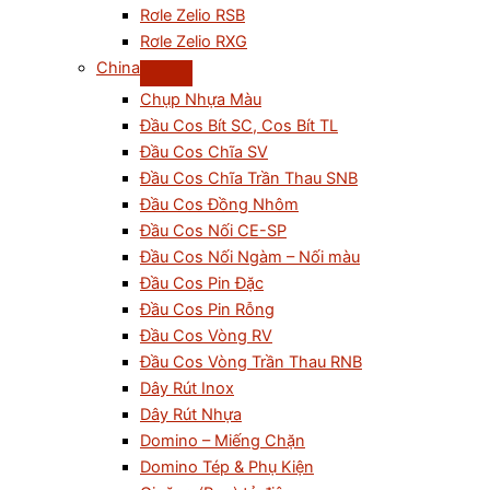
Rơle Zelio RSB
Rơle Zelio RXG
China
Chụp Nhựa Màu
Đầu Cos Bít SC, Cos Bít TL
Đầu Cos Chĩa SV
Đầu Cos Chĩa Trần Thau SNB
Đầu Cos Đồng Nhôm
Đầu Cos Nối CE-SP
Đầu Cos Nối Ngàm – Nối màu
Đầu Cos Pin Đặc
Đầu Cos Pin Rỗng
Đầu Cos Vòng RV
Đầu Cos Vòng Trần Thau RNB
Dây Rút Inox
Dây Rút Nhựa
Domino – Miếng Chặn
Domino Tép & Phụ Kiện