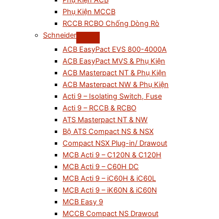
Phụ Kiện ACB
Phụ Kiện MCCB
RCCB RCBO Chống Dòng Rò
Schneider
ACB EasyPact EVS 800-4000A
ACB EasyPact MVS & Phụ Kiện
ACB Masterpact NT & Phụ Kiện
ACB Masterpact NW & Phụ Kiện
Acti 9 – Isolating Switch, Fuse
Acti 9 – RCCB & RCBO
ATS Masterpact NT & NW
Bộ ATS Compact NS & NSX
Compact NSX Plug-in/ Drawout
MCB Acti 9 – C120N & C120H
MCB Acti 9 – C60H DC
MCB Acti 9 – iC60H & iC60L
MCB Acti 9 – iK60N & iC60N
MCB Easy 9
MCCB Compact NS Drawout