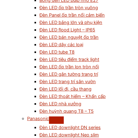
Bóng đèn LED bulb nhỏ E27
Đèn LED ốp trần tròn vuông
Đèn Panel ốp trần nổi cảm biến
Đèn LED bảng lớn và phụ kiện
Đèn LED flood Light – IP65
Đèn LED bán nguyệt ốp trần
Đèn LED dây các loại
Đèn LED tube T8
Đèn LED tiêu điểm track light
Đèn LED ốp trần lon tròn nổi
Đèn LED gắn tường trang trí
Đèn LED trang trí sân vườn
Đèn LED lối đi, cầu thang
Đèn LED thoát hiểm – Khẩn cấp
Đèn LED nhà xưởng
Đèn huỳnh quang T8 – T5
Panasonic
Đèn LED downlight DN series
Đèn LED downlight Neo slim