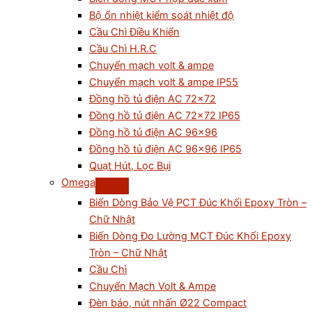
Bộ ổn nhiệt kiểm soát nhiệt độ
Cầu Chì Điều Khiển
Cầu Chì H.R.C
Chuyển mạch volt & ampe
Chuyển mạch volt & ampe IP55
Đồng hồ tủ điện AC 72×72
Đồng hồ tủ điện AC 72×72 IP65
Đồng hồ tủ điện AC 96×96
Đồng hồ tủ điện AC 96×96 IP65
Quạt Hút, Lọc Bụi
Omega
Biến Dòng Bảo Vệ PCT Đúc Khối Epoxy Tròn –
Chữ Nhật
Biến Dòng Đo Lường MCT Đúc Khối Epoxy
Tròn – Chữ Nhật
Cầu Chì
Chuyển Mạch Volt & Ampe
Đèn báo, nút nhấn Ø22 Compact