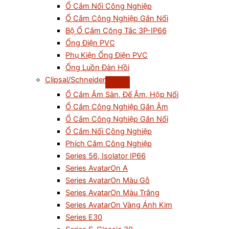
Ổ Cắm Nối Công Nghiệp
Ổ Cắm Công Nghiệp Gắn Nổi
Bộ Ổ Cắm Công Tắc 3P-IP66
Ống Điện PVC
Phụ Kiện Ống Điện PVC
Ống Luồn Đàn Hồi
Clipsal/Schneider
Ổ Cắm Âm Sàn, Đế Âm, Hộp Nổi
Ổ Cắm Công Nghiệp Gắn Âm
Ổ Cắm Công Nghiệp Gắn Nổi
Ổ Cắm Nối Công Nghiệp
Phích Cắm Công Nghiệp
Series 56, Isolator IP66
Series AvatarOn A
Series AvatarOn Màu Gỗ
Series AvatarOn Màu Trắng
Series AvatarOn Vàng Ánh Kim
Series E30