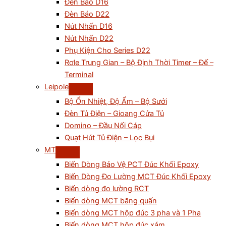
Đèn Báo D16
Đèn Báo D22
Nút Nhấn D16
Nút Nhấn D22
Phụ Kiện Cho Series D22
Rơle Trung Gian – Bộ Định Thời Timer – Đế –
Terminal
Leipole
Bộ Ổn Nhiệt, Độ Ẩm – Bộ Sưởi
Đèn Tủ Điện – Gioang Cửa Tủ
Domino – Đầu Nối Cáp
Quạt Hút Tủ Điện – Lọc Bụi
MT
Biến Dòng Bảo Vệ PCT Đúc Khối Epoxy
Biến Dòng Đo Lường MCT Đúc Khối Epoxy
Biến dòng đo lường RCT
Biến dòng MCT băng quấn
Biến dòng MCT hộp đúc 3 pha và 1 Pha
Biến dòng MCT hộp đúc xám