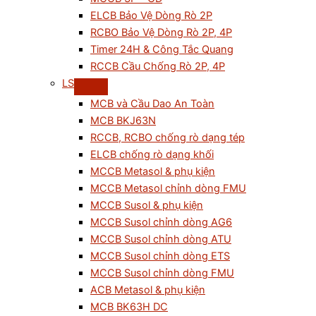
ELCB Bảo Vệ Dòng Rò 2P
RCBO Bảo Vệ Dòng Rò 2P, 4P
Timer 24H & Công Tắc Quang
RCCB Cầu Chống Rò 2P, 4P
LS
MCB và Cầu Dao An Toàn
MCB BKJ63N
RCCB, RCBO chống rò dạng tép
ELCB chống rò dạng khối
MCCB Metasol & phụ kiện
MCCB Metasol chỉnh dòng FMU
MCCB Susol & phụ kiện
MCCB Susol chỉnh dòng AG6
MCCB Susol chỉnh dòng ATU
MCCB Susol chỉnh dòng ETS
MCCB Susol chỉnh dòng FMU
ACB Metasol & phụ kiện
MCB BK63H DC