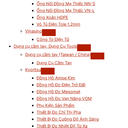
Ống Nối Đồng Mạ Thiếc NN-S
Ống Nối Đồng Mạ Thiếc VN-L
Ống Xoắn HDPE
Vỏ Tủ Điện Tole 1.2mm
Vinasino
Công Tơ Điện Tử
Dụng cụ cầm tay, Dụng Cụ Tools
Dụng cụ cầm tay (Taiwan / China)
Dụng Cụ Cầm Tay
Kyoritsu
Đồng Hồ Ampe Kìm
Đồng Hồ Đo Điện Trở Đất
Đồng Hồ Đo Megomet
Đồng Hồ Đo Vạn Năng VOM
Phụ Kiện Sản Phẩm
Thiết Bị Đo Chỉ Thị Pha
Thiết Bị Đo Cường Độ Ánh Sáng
Thiết Bị Đo Nhiệt Độ Từ Xa