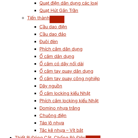
Quạt điện dân dụng các loại
Quạt Hút Gắn Trần
Tiến thành
Cầu dao điện
Cầu dao đảo
Đuôi đèn
Phích cắm dân dụng
Ổ cắm dân dụng
Ổ cắm có dây nối dài
Ổ cắm tay quay dân dụng
Ổ cắm tay quay công nghiệp
Dây nguồn
Ổ cắm locking kiểu Nhật
Phích cắm locking kiểu Nhật
Domino nhựa trắng
Chuông điện
Táp lô nhựa
Tắc kê nhựa – Vít bắt
Thiết Bị Đóng Cắt, Chống Rò Điện