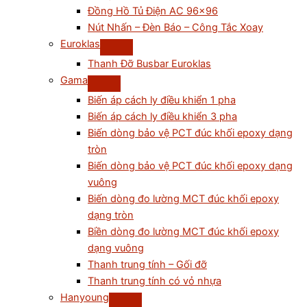
Đồng Hồ Tủ Điện AC 96×96
Nút Nhấn – Đèn Báo – Công Tắc Xoay
Euroklas
Thanh Đỡ Busbar Euroklas
Gama
Biến áp cách ly điều khiển 1 pha
Biến áp cách ly điều khiển 3 pha
Biến dòng bảo vệ PCT đúc khối epoxy dạng
tròn
Biến dòng bảo vệ PCT đúc khối epoxy dạng
vuông
Biến dòng đo lường MCT đúc khối epoxy
dạng tròn
Biền dòng đo lường MCT đúc khối epoxy
dạng vuông
Thanh trung tính – Gối đỡ
Thanh trung tính có vỏ nhựa
Hanyoung