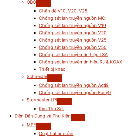
OBO
Chân đế V10, V20, V25
Chống sét lan truyền nguồn MC
Chống sét lan truyền nguồn V10
Chống sét lan truyền nguồn V20
Chống sét lan truyền nguồn V25
Chống sét lan truyền nguồn V50
Chống sét lan truyền tín hiệu LSA
Chống sét lan truyền tín hiệu RJ & KOAX
Thiết bị khác
Schneider
Chống sét lan truyền nguồn Acti9
Chống sét lan truyền nguồn Easy9
Stormaster LPI
Kim Thu Sét
Điện Dân Dụng và Phụ Kiện
MPE
Quạt hút âm trần