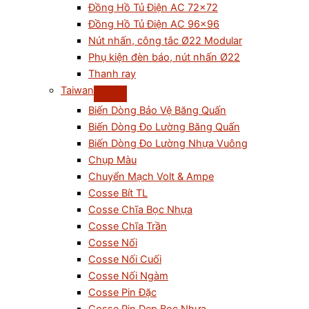
Đồng Hồ Tủ Điện AC 72×72
Đồng Hồ Tủ Điện AC 96×96
Nút nhấn, công tắc Ø22 Modular
Phụ kiện đèn báo, nút nhấn Ø22
Thanh ray
Taiwan
Biến Dòng Bảo Vệ Băng Quấn
Biến Dòng Đo Lường Băng Quấn
Biến Dòng Đo Lường Nhựa Vuông
Chụp Màu
Chuyển Mạch Volt & Ampe
Cosse Bít TL
Cosse Chĩa Bọc Nhựa
Cosse Chĩa Trần
Cosse Nối
Cosse Nối Cuối
Cosse Nối Ngàm
Cosse Pin Đặc