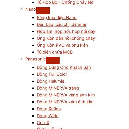
Tủ Hợp Bộ – Chống Cháy Nổ
Nano
Băng keo điện Nano
Đèn báo, cầu chì, dimmer
Hộp âm, hộp nổi, hộp nối dây
Ống luồn đàn hồi chống cháy
Ống luồn PVC và phụ kiện
Tủ điện chứa MCB
Panasonic
Dòng Dùng Cho Khách Sạn
Dòng Full Color
Dòng Halumie
Dòng MINERVA trắng
Dòng MINERVA vàng ánh kim
Dòng MINERVA xám ánh kim
Dòng Refina
Dòng Wide
Gen-X