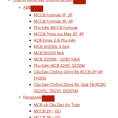
ABB
MCCB Formula 1P, 2P
MCCB Formula 3P, 4P
Phụ Kiện MCCB Formula
MCCB Tmax Iso Max 3P, 4P
ACB Emax 2 & Phụ kiện
MCB SH200L 4.5kA
MCB SH200 6kA
MCB S200M – S290 10kA
Phụ Kiện MCB S200, S200M
Cầu Dao Chống Dòng Rò RCCB 2P-4P
FH200
Cầu Dao Chống Dòng Rò, Quá Tải RCBO
DS201L, DS201, DS201M
Panasonic
MCB và Cầu Dao An Toàn
MCCB 2P – GD
MCCB 3P – GD