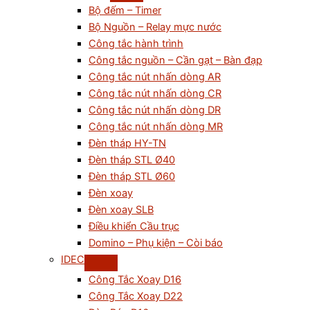
Bộ đếm – Timer
Bộ Nguồn – Relay mực nước
Công tắc hành trình
Công tắc nguồn – Cần gạt – Bàn đạp
Công tắc nút nhấn dòng AR
Công tắc nút nhấn dòng CR
Công tắc nút nhấn dòng DR
Công tắc nút nhấn dòng MR
Đèn tháp HY-TN
Đèn tháp STL Ø40
Đèn tháp STL Ø60
Đèn xoay
Đèn xoay SLB
Điều khiển Cầu trục
Domino – Phụ kiện – Còi báo
IDEC
Công Tắc Xoay D16
Công Tắc Xoay D22