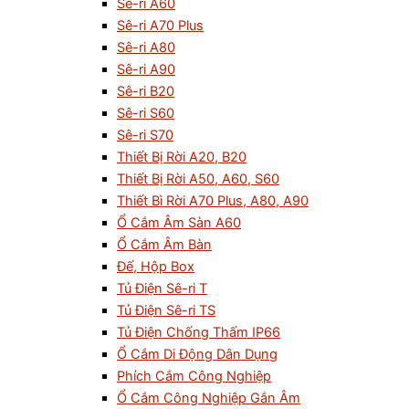
Sê-ri A60
Sê-ri A70 Plus
Sê-ri A80
Sê-ri A90
Sê-ri B20
Sê-ri S60
Sê-ri S70
Thiết Bị Rời A20, B20
Thiết Bị Rời A50, A60, S60
Thiết Bì Rời A70 Plus, A80, A90
Ổ Cắm Âm Sàn A60
Ổ Cắm Âm Bàn
Đế, Hộp Box
Tủ Điện Sê-ri T
Tủ Điện Sê-ri TS
Tủ Điện Chống Thấm IP66
Ổ Cắm Di Động Dân Dụng
Phích Cắm Công Nghiệp
Ổ Cắm Công Nghiệp Gắn Âm