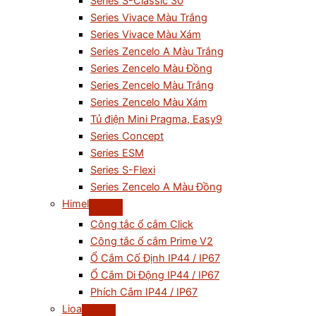
Series S-Classic 30
Series Vivace Màu Trắng
Series Vivace Màu Xám
Series Zencelo A Màu Trắng
Series Zencelo Màu Đồng
Series Zencelo Màu Trắng
Series Zencelo Màu Xám
Tủ điện Mini Pragma, Easy9
Series Concept
Series ESM
Series S-Flexi
Series Zencelo A Màu Đồng
Himel
Công tắc ổ cắm Click
Công tắc ổ cắm Prime V2
Ổ Cắm Cố Định IP44 / IP67
Ổ Cắm Di Động IP44 / IP67
Phích Cắm IP44 / IP67
Lioa