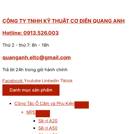
CÔNG TY TNHH KỸ THUẬT CƠ ĐIỆN QUANG ANH
Hotline: 0913.526.003
Thứ 2 - thứ 7: 8h - 18h
quanganh.eltc@gmail.com
Trả lời 24h trong giờ hành chính
Facebook
Youtube
Linkedin
Tiktok
Danh mục sản phẩm
Công Tắc Ổ Cắm và Phụ Kiện
MPE
Sê-ri A20
Sê-ri A50