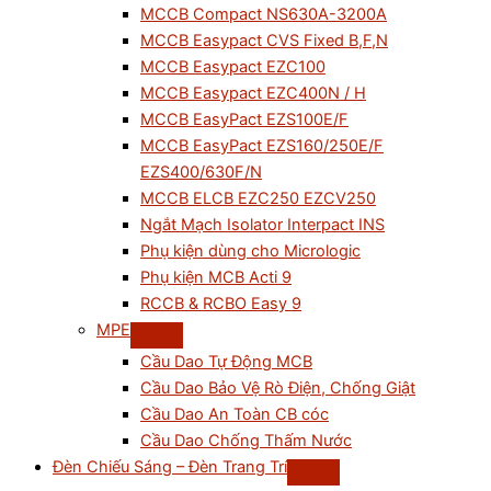
MCCB Compact NS630A-3200A
MCCB Easypact CVS Fixed B,F,N
MCCB Easypact EZC100
MCCB Easypact EZC400N / H
MCCB EasyPact EZS100E/F
MCCB EasyPact EZS160/250E/F
EZS400/630F/N
MCCB ELCB EZC250 EZCV250
Ngắt Mạch Isolator Interpact INS
Phụ kiện dùng cho Micrologic
Phụ kiện MCB Acti 9
RCCB & RCBO Easy 9
MPE
Cầu Dao Tự Động MCB
Cầu Dao Bảo Vệ Rò Điện, Chống Giật
Cầu Dao An Toàn CB cóc
Cầu Dao Chống Thấm Nước
Đèn Chiếu Sáng – Đèn Trang Trí