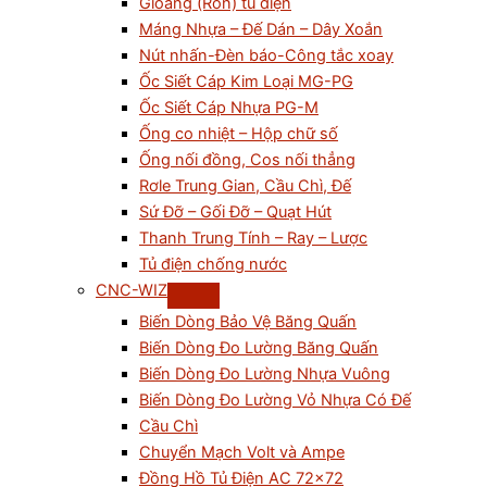
Gioăng (Ron) tủ điện
Máng Nhựa – Đế Dán – Dây Xoắn
Nút nhấn-Đèn báo-Công tắc xoay
Ốc Siết Cáp Kim Loại MG-PG
Ốc Siết Cáp Nhựa PG-M
Ống co nhiệt – Hộp chữ số
Ống nối đồng, Cos nối thẳng
Rơle Trung Gian, Cầu Chì, Đế
Sứ Đỡ – Gối Đỡ – Quạt Hút
Thanh Trung Tính – Ray – Lược
Tủ điện chống nước
CNC-WIZ
Biến Dòng Bảo Vệ Băng Quấn
Biến Dòng Đo Lường Băng Quấn
Biến Dòng Đo Lường Nhựa Vuông
Biến Dòng Đo Lường Vỏ Nhựa Có Đế
Cầu Chì
Chuyển Mạch Volt và Ampe
Đồng Hồ Tủ Điện AC 72×72