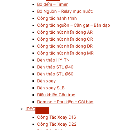
Bộ đếm – Timer
Bộ Nguồn – Relay mực nước
Công tắc hành trình
Công tắc nguồn – Cần gạt – Bàn đạp
Công tắc nút nhấn dòng AR
Công tắc nút nhấn dòng CR
Công tắc nút nhấn dòng DR
Công tắc nút nhấn dòng MR
Đèn tháp HY-TN
Đèn tháp STL Ø40
Đèn tháp STL Ø60
Đèn xoay
Đèn xoay SLB
Điều khiển Cầu trục
Domino – Phụ kiện – Còi báo
IDEC
Công Tắc Xoay D16
Công Tắc Xoay D22