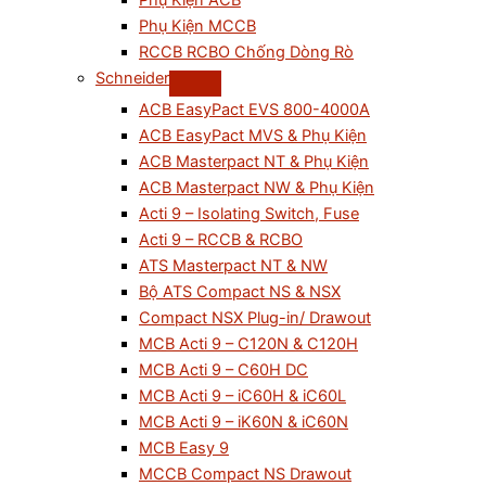
Phụ Kiện ACB
Phụ Kiện MCCB
RCCB RCBO Chống Dòng Rò
Schneider
ACB EasyPact EVS 800-4000A
ACB EasyPact MVS & Phụ Kiện
ACB Masterpact NT & Phụ Kiện
ACB Masterpact NW & Phụ Kiện
Acti 9 – Isolating Switch, Fuse
Acti 9 – RCCB & RCBO
ATS Masterpact NT & NW
Bộ ATS Compact NS & NSX
Compact NSX Plug-in/ Drawout
MCB Acti 9 – C120N & C120H
MCB Acti 9 – C60H DC
MCB Acti 9 – iC60H & iC60L
MCB Acti 9 – iK60N & iC60N
MCB Easy 9
MCCB Compact NS Drawout