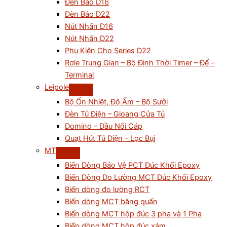
Đèn Báo D16
Đèn Báo D22
Nút Nhấn D16
Nút Nhấn D22
Phụ Kiện Cho Series D22
Rơle Trung Gian – Bộ Định Thời Timer – Đế –
Terminal
Leipole
Bộ Ổn Nhiệt, Độ Ẩm – Bộ Sưởi
Đèn Tủ Điện – Gioang Cửa Tủ
Domino – Đầu Nối Cáp
Quạt Hút Tủ Điện – Lọc Bụi
MT
Biến Dòng Bảo Vệ PCT Đúc Khối Epoxy
Biến Dòng Đo Lường MCT Đúc Khối Epoxy
Biến dòng đo lường RCT
Biến dòng MCT băng quấn
Biến dòng MCT hộp đúc 3 pha và 1 Pha
Biến dòng MCT hộp đúc xám