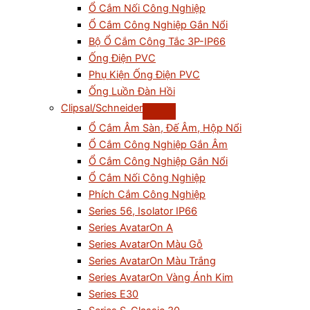
Ổ Cắm Nối Công Nghiệp
Ổ Cắm Công Nghiệp Gắn Nổi
Bộ Ổ Cắm Công Tắc 3P-IP66
Ống Điện PVC
Phụ Kiện Ống Điện PVC
Ống Luồn Đàn Hồi
Clipsal/Schneider
Ổ Cắm Âm Sàn, Đế Âm, Hộp Nổi
Ổ Cắm Công Nghiệp Gắn Âm
Ổ Cắm Công Nghiệp Gắn Nổi
Ổ Cắm Nối Công Nghiệp
Phích Cắm Công Nghiệp
Series 56, Isolator IP66
Series AvatarOn A
Series AvatarOn Màu Gỗ
Series AvatarOn Màu Trắng
Series AvatarOn Vàng Ánh Kim
Series E30