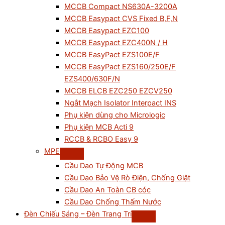
MCCB Compact NS630A-3200A
MCCB Easypact CVS Fixed B,F,N
MCCB Easypact EZC100
MCCB Easypact EZC400N / H
MCCB EasyPact EZS100E/F
MCCB EasyPact EZS160/250E/F
EZS400/630F/N
MCCB ELCB EZC250 EZCV250
Ngắt Mạch Isolator Interpact INS
Phụ kiện dùng cho Micrologic
Phụ kiện MCB Acti 9
RCCB & RCBO Easy 9
MPE
Cầu Dao Tự Động MCB
Cầu Dao Bảo Vệ Rò Điện, Chống Giật
Cầu Dao An Toàn CB cóc
Cầu Dao Chống Thấm Nước
Đèn Chiếu Sáng – Đèn Trang Trí