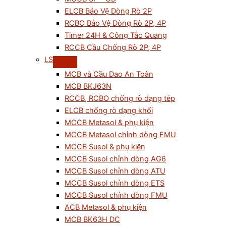
ELCB Bảo Vệ Dòng Rò 2P
RCBO Bảo Vệ Dòng Rò 2P, 4P
Timer 24H & Công Tắc Quang
RCCB Cầu Chống Rò 2P, 4P
LS
MCB và Cầu Dao An Toàn
MCB BKJ63N
RCCB, RCBO chống rò dạng tép
ELCB chống rò dạng khối
MCCB Metasol & phụ kiện
MCCB Metasol chỉnh dòng FMU
MCCB Susol & phụ kiện
MCCB Susol chỉnh dòng AG6
MCCB Susol chỉnh dòng ATU
MCCB Susol chỉnh dòng ETS
MCCB Susol chỉnh dòng FMU
ACB Metasol & phụ kiện
MCB BK63H DC