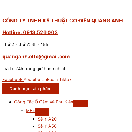
CÔNG TY TNHH KỸ THUẬT CƠ ĐIỆN QUANG ANH
Hotline: 0913.526.003
Thứ 2 - thứ 7: 8h - 18h
quanganh.eltc@gmail.com
Trả lời 24h trong giờ hành chính
Facebook
Youtube
Linkedin
Tiktok
Danh mục sản phẩm
Công Tắc Ổ Cắm và Phụ Kiện
MPE
Sê-ri A20
Sê-ri A50