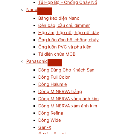
Tủ Hợp Bộ – Chống Cháy Nổ
Nano
Băng keo điện Nano
Đèn báo, cầu chì, dimmer
Hộp âm, hộp nổi, hộp nối dây
Ống luồn đàn hồi chống cháy
Ống luồn PVC và phụ kiện
Tủ điện chứa MCB
Panasonic
Dòng Dùng Cho Khách Sạn
Dòng Full Color
Dòng Halumie
Dòng MINERVA trắng
Dòng MINERVA vàng ánh kim
Dòng MINERVA xám ánh kim
Dòng Refina
Dòng Wide
Gen-X