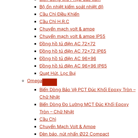
Bộ ổn nhiệt kiểm soát nhiệt độ
Cầu Chì Điều Khiển
Cầu Chì H.R.C
Chuyển mạch volt & ampe
Chuyển mạch volt & ampe IP55
Đồng hồ tủ điện AC 72×72
Đồng hồ tủ điện AC 72×72 IP65
Đồng hồ tủ điện AC 96×96
Đồng hồ tủ điện AC 96×96 IP65
Quạt Hút, Lọc Bụi
Omega
Biến Dòng Bảo Vệ PCT Đúc Khối Epoxy Tròn –
Chữ Nhật
Biến Dòng Đo Lường MCT Đúc Khối Epoxy
Tròn – Chữ Nhật
Cầu Chì
Chuyển Mạch Volt & Ampe
Đèn báo, nút nhấn Ø22 Compact