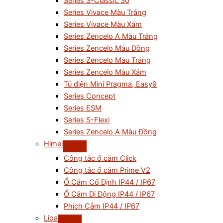
Series S-Classic 30
Series Vivace Màu Trắng
Series Vivace Màu Xám
Series Zencelo A Màu Trắng
Series Zencelo Màu Đồng
Series Zencelo Màu Trắng
Series Zencelo Màu Xám
Tủ điện Mini Pragma, Easy9
Series Concept
Series ESM
Series S-Flexi
Series Zencelo A Màu Đồng
Himel
Công tắc ổ cắm Click
Công tắc ổ cắm Prime V2
Ổ Cắm Cố Định IP44 / IP67
Ổ Cắm Di Động IP44 / IP67
Phích Cắm IP44 / IP67
Lioa