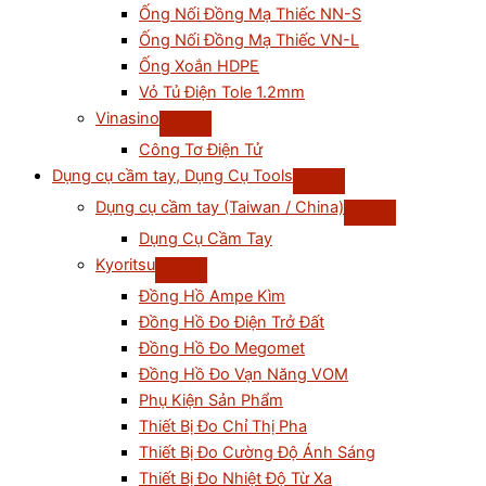
Ống Nối Đồng Mạ Thiếc NN-S
Ống Nối Đồng Mạ Thiếc VN-L
Ống Xoắn HDPE
Vỏ Tủ Điện Tole 1.2mm
Vinasino
Công Tơ Điện Tử
Dụng cụ cầm tay, Dụng Cụ Tools
Dụng cụ cầm tay (Taiwan / China)
Dụng Cụ Cầm Tay
Kyoritsu
Đồng Hồ Ampe Kìm
Đồng Hồ Đo Điện Trở Đất
Đồng Hồ Đo Megomet
Đồng Hồ Đo Vạn Năng VOM
Phụ Kiện Sản Phẩm
Thiết Bị Đo Chỉ Thị Pha
Thiết Bị Đo Cường Độ Ánh Sáng
Thiết Bị Đo Nhiệt Độ Từ Xa