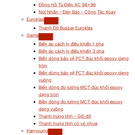
Đồng Hồ Tủ Điện AC 96×96
Nút Nhấn – Đèn Báo – Công Tắc Xoay
Euroklas
Thanh Đỡ Busbar Euroklas
Gama
Biến áp cách ly điều khiển 1 pha
Biến áp cách ly điều khiển 3 pha
Biến dòng bảo vệ PCT đúc khối epoxy dạng
tròn
Biến dòng bảo vệ PCT đúc khối epoxy dạng
vuông
Biến dòng đo lường MCT đúc khối epoxy
dạng tròn
Biền dòng đo lường MCT đúc khối epoxy
dạng vuông
Thanh trung tính – Gối đỡ
Thanh trung tính có vỏ nhựa
Hanyoung