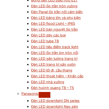
Bóng đèn LED bulb nhỏ E27
Đèn LED ốp trần tròn vuông
Đèn Panel ốp trần nổi cảm biến
Đèn LED bảng lớn và phụ kiện
Đèn LED flood Light – IP65
Đèn LED bán nguyệt ốp trần
Đèn LED dây các loại
Đèn LED tube T8
Đèn LED tiêu điểm track light
Đèn LED ốp trần lon tròn nổi
Đèn LED gắn tường trang trí
Đèn LED trang trí sân vườn
Đèn LED lối đi, cầu thang
Đèn LED thoát hiểm – Khẩn cấp
Đèn LED nhà xưởng
Đèn huỳnh quang T8 – T5
Panasonic
Đèn LED downlight DN series
Đèn LED downlight Neo slim