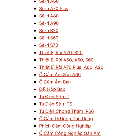
Sê-ri A60
Sê-ri A70 Plus
Sê-ri A80
Sê-ri A90
Sê-ri B20
Sê-ri S60
Sê-ri S70
Thiết Bị Rời A20, B20
Thiết Bị Rời A50, A60, S60
Thiết Bì Rời A70 Plus, A80, A90
Ổ Cắm Âm Sàn A60
Ổ Cắm Âm Bàn
Đế, Hộp Box
Tủ Điện Sê-ri T
Tủ Điện Sê-ri TS
Tủ Điện Chống Thấm IP66
Ổ Cắm Di Động Dân Dụng
Phích Cắm Công Nghiệp
Ổ Cắm Công Nghiệp Gắn Âm