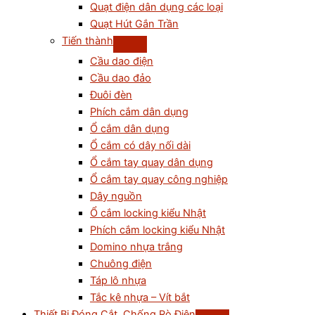
Quạt điện dân dụng các loại
Quạt Hút Gắn Trần
Tiến thành
Cầu dao điện
Cầu dao đảo
Đuôi đèn
Phích cắm dân dụng
Ổ cắm dân dụng
Ổ cắm có dây nối dài
Ổ cắm tay quay dân dụng
Ổ cắm tay quay công nghiệp
Dây nguồn
Ổ cắm locking kiểu Nhật
Phích cắm locking kiểu Nhật
Domino nhựa trắng
Chuông điện
Táp lô nhựa
Tắc kê nhựa – Vít bắt
Thiết Bị Đóng Cắt, Chống Rò Điện