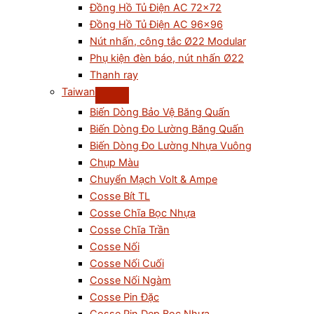
Đồng Hồ Tủ Điện AC 72×72
Đồng Hồ Tủ Điện AC 96×96
Nút nhấn, công tắc Ø22 Modular
Phụ kiện đèn báo, nút nhấn Ø22
Thanh ray
Taiwan
Biến Dòng Bảo Vệ Băng Quấn
Biến Dòng Đo Lường Băng Quấn
Biến Dòng Đo Lường Nhựa Vuông
Chụp Màu
Chuyển Mạch Volt & Ampe
Cosse Bít TL
Cosse Chĩa Bọc Nhựa
Cosse Chĩa Trần
Cosse Nối
Cosse Nối Cuối
Cosse Nối Ngàm
Cosse Pin Đặc