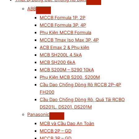
ABB
MCCB Formula 1P, 2P
MCCB Formula 3P, 4P
Phụ Kiện MCCB Formula
MCCB Tmax Iso Max 3P, 4P
ACB Emax 2 & Phụ kiện
MCB SH200L 4.5kA
MCB SH200 6kA
MCB S200M – S290 10kA
Phụ Kiện MCB S200, S200M
Cầu Dao Chống Dòng Rò RCCB 2P-4P
FH200
Cầu Dao Chống Dòng Rò, Quá Tải RCBO
DS201L, DS201, DS201M
Panasonic
MCB và Cầu Dao An Toàn
MCCB 2P – GD
MCCB 3P – GD