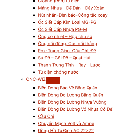
Gioăng (Ron) tủ điện
Máng Nhựa – Đế Dán – Dây Xoắn
Nút nhấn-Đèn báo-Công tắc xoay
Ốc Siết Cáp Kim Loại MG-PG
Ốc Siết Cáp Nhựa PG-M
Ống co nhiệt – Hộp chữ số
Ống nối đồng, Cos nối thẳng
Rơle Trung Gian, Cầu Chì, Đế
Sứ Đỡ – Gối Đỡ – Quạt Hút
Thanh Trung Tính – Ray – Lược
Tủ điện chống nước
CNC-WIZ
Biến Dòng Bảo Vệ Băng Quấn
Biến Dòng Đo Lường Băng Quấn
Biến Dòng Đo Lường Nhựa Vuông
Biến Dòng Đo Lường Vỏ Nhựa Có Đế
Cầu Chì
Chuyển Mạch Volt và Ampe
Đồng Hồ Tủ Điện AC 72×72