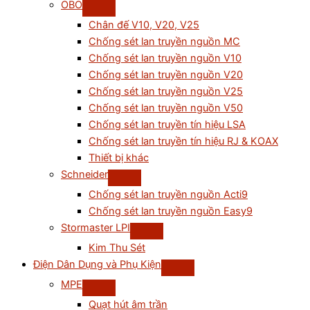
OBO
Chân đế V10, V20, V25
Chống sét lan truyền nguồn MC
Chống sét lan truyền nguồn V10
Chống sét lan truyền nguồn V20
Chống sét lan truyền nguồn V25
Chống sét lan truyền nguồn V50
Chống sét lan truyền tín hiệu LSA
Chống sét lan truyền tín hiệu RJ & KOAX
Thiết bị khác
Schneider
Chống sét lan truyền nguồn Acti9
Chống sét lan truyền nguồn Easy9
Stormaster LPI
Kim Thu Sét
Điện Dân Dụng và Phụ Kiện
MPE
Quạt hút âm trần