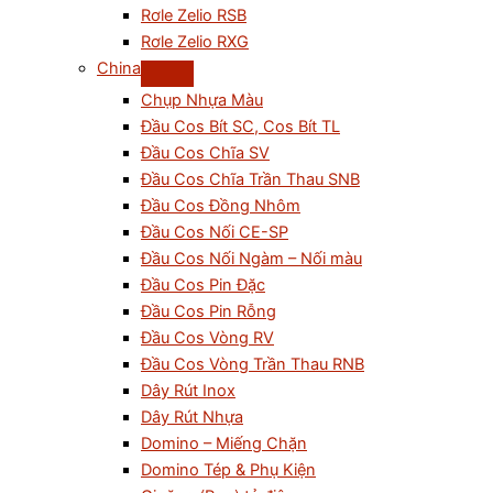
Rơle Zelio RSB
Rơle Zelio RXG
China
Chụp Nhựa Màu
Đầu Cos Bít SC, Cos Bít TL
Đầu Cos Chĩa SV
Đầu Cos Chĩa Trần Thau SNB
Đầu Cos Đồng Nhôm
Đầu Cos Nối CE-SP
Đầu Cos Nối Ngàm – Nối màu
Đầu Cos Pin Đặc
Đầu Cos Pin Rỗng
Đầu Cos Vòng RV
Đầu Cos Vòng Trần Thau RNB
Dây Rút Inox
Dây Rút Nhựa
Domino – Miếng Chặn
Domino Tép & Phụ Kiện