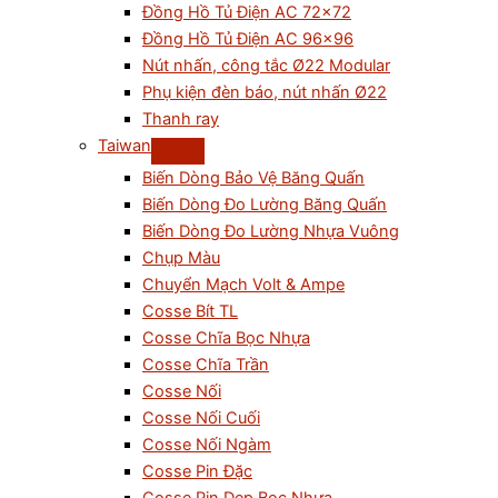
Đồng Hồ Tủ Điện AC 72×72
Đồng Hồ Tủ Điện AC 96×96
Nút nhấn, công tắc Ø22 Modular
Phụ kiện đèn báo, nút nhấn Ø22
Thanh ray
Taiwan
Biến Dòng Bảo Vệ Băng Quấn
Biến Dòng Đo Lường Băng Quấn
Biến Dòng Đo Lường Nhựa Vuông
Chụp Màu
Chuyển Mạch Volt & Ampe
Cosse Bít TL
Cosse Chĩa Bọc Nhựa
Cosse Chĩa Trần
Cosse Nối
Cosse Nối Cuối
Cosse Nối Ngàm
Cosse Pin Đặc