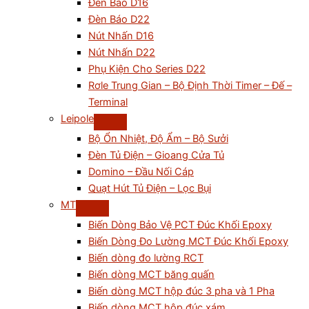
Đèn Báo D16
Đèn Báo D22
Nút Nhấn D16
Nút Nhấn D22
Phụ Kiện Cho Series D22
Rơle Trung Gian – Bộ Định Thời Timer – Đế –
Terminal
Leipole
Bộ Ổn Nhiệt, Độ Ẩm – Bộ Sưởi
Đèn Tủ Điện – Gioang Cửa Tủ
Domino – Đầu Nối Cáp
Quạt Hút Tủ Điện – Lọc Bụi
MT
Biến Dòng Bảo Vệ PCT Đúc Khối Epoxy
Biến Dòng Đo Lường MCT Đúc Khối Epoxy
Biến dòng đo lường RCT
Biến dòng MCT băng quấn
Biến dòng MCT hộp đúc 3 pha và 1 Pha
Biến dòng MCT hộp đúc xám