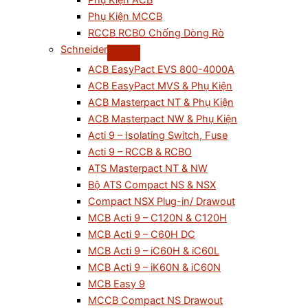
Phụ Kiện ACB
Phụ Kiện MCCB
RCCB RCBO Chống Dòng Rò
Schneider
ACB EasyPact EVS 800-4000A
ACB EasyPact MVS & Phụ Kiện
ACB Masterpact NT & Phụ Kiện
ACB Masterpact NW & Phụ Kiện
Acti 9 – Isolating Switch, Fuse
Acti 9 – RCCB & RCBO
ATS Masterpact NT & NW
Bộ ATS Compact NS & NSX
Compact NSX Plug-in/ Drawout
MCB Acti 9 – C120N & C120H
MCB Acti 9 – C60H DC
MCB Acti 9 – iC60H & iC60L
MCB Acti 9 – iK60N & iC60N
MCB Easy 9
MCCB Compact NS Drawout