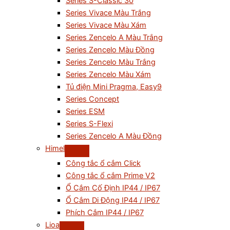
Series S-Classic 30
Series Vivace Màu Trắng
Series Vivace Màu Xám
Series Zencelo A Màu Trắng
Series Zencelo Màu Đồng
Series Zencelo Màu Trắng
Series Zencelo Màu Xám
Tủ điện Mini Pragma, Easy9
Series Concept
Series ESM
Series S-Flexi
Series Zencelo A Màu Đồng
Himel
Công tắc ổ cắm Click
Công tắc ổ cắm Prime V2
Ổ Cắm Cố Định IP44 / IP67
Ổ Cắm Di Động IP44 / IP67
Phích Cắm IP44 / IP67
Lioa