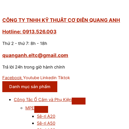
CÔNG TY TNHH KỸ THUẬT CƠ ĐIỆN QUANG ANH
Hotline: 0913.526.003
Thứ 2 - thứ 7: 8h - 18h
quanganh.eltc@gmail.com
Trả lời 24h trong giờ hành chính
Facebook
Youtube
Linkedin
Tiktok
Danh mục sản phẩm
Công Tắc Ổ Cắm và Phụ Kiện
MPE
Sê-ri A20
Sê-ri A50