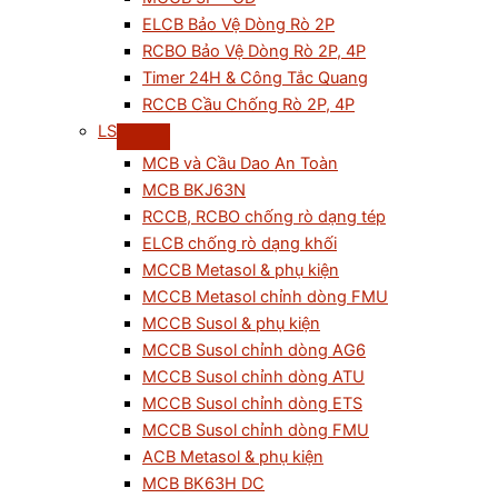
ELCB Bảo Vệ Dòng Rò 2P
RCBO Bảo Vệ Dòng Rò 2P, 4P
Timer 24H & Công Tắc Quang
RCCB Cầu Chống Rò 2P, 4P
LS
MCB và Cầu Dao An Toàn
MCB BKJ63N
RCCB, RCBO chống rò dạng tép
ELCB chống rò dạng khối
MCCB Metasol & phụ kiện
MCCB Metasol chỉnh dòng FMU
MCCB Susol & phụ kiện
MCCB Susol chỉnh dòng AG6
MCCB Susol chỉnh dòng ATU
MCCB Susol chỉnh dòng ETS
MCCB Susol chỉnh dòng FMU
ACB Metasol & phụ kiện
MCB BK63H DC