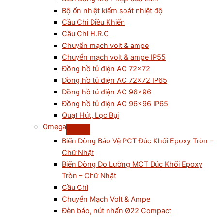
Bộ ổn nhiệt kiểm soát nhiệt độ
Cầu Chì Điều Khiển
Cầu Chì H.R.C
Chuyển mạch volt & ampe
Chuyển mạch volt & ampe IP55
Đồng hồ tủ điện AC 72×72
Đồng hồ tủ điện AC 72×72 IP65
Đồng hồ tủ điện AC 96×96
Đồng hồ tủ điện AC 96×96 IP65
Quạt Hút, Lọc Bụi
Omega
Biến Dòng Bảo Vệ PCT Đúc Khối Epoxy Tròn –
Chữ Nhật
Biến Dòng Đo Lường MCT Đúc Khối Epoxy
Tròn – Chữ Nhật
Cầu Chì
Chuyển Mạch Volt & Ampe
Đèn báo, nút nhấn Ø22 Compact