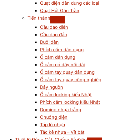
Quạt điện dân dụng các loại
Quạt Hút Gắn Trần
Tiến thành
Cầu dao điện
Cầu dao đảo
Đuôi đèn
Phích cắm dân dụng
Ổ cắm dân dụng
Ổ cắm có dây nối dài
Ổ cắm tay quay dân dụng
Ổ cắm tay quay công nghiệp
Dây nguồn
Ổ cắm locking kiểu Nhật
Phích cắm locking kiểu Nhật
Domino nhựa trắng
Chuông điện
Táp lô nhựa
Tắc kê nhựa – Vít bắt
Thiết Bị Đóng Cắt, Chống Rò Điện