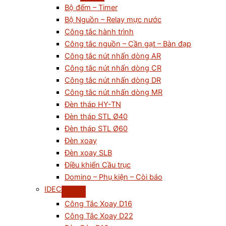
Bộ đếm – Timer
Bộ Nguồn – Relay mực nước
Công tắc hành trình
Công tắc nguồn – Cần gạt – Bàn đạp
Công tắc nút nhấn dòng AR
Công tắc nút nhấn dòng CR
Công tắc nút nhấn dòng DR
Công tắc nút nhấn dòng MR
Đèn tháp HY-TN
Đèn tháp STL Ø40
Đèn tháp STL Ø60
Đèn xoay
Đèn xoay SLB
Điều khiển Cầu trục
Domino – Phụ kiện – Còi báo
IDEC
Công Tắc Xoay D16
Công Tắc Xoay D22