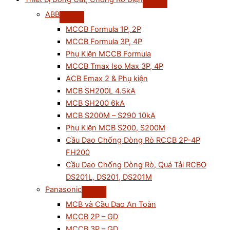
ABB
MCCB Formula 1P, 2P
MCCB Formula 3P, 4P
Phụ Kiện MCCB Formula
MCCB Tmax Iso Max 3P, 4P
ACB Emax 2 & Phụ kiện
MCB SH200L 4.5kA
MCB SH200 6kA
MCB S200M – S290 10kA
Phụ Kiện MCB S200, S200M
Cầu Dao Chống Dòng Rò RCCB 2P-4P
FH200
Cầu Dao Chống Dòng Rò, Quá Tải RCBO
DS201L, DS201, DS201M
Panasonic
MCB và Cầu Dao An Toàn
MCCB 2P – GD
MCCB 3P – GD