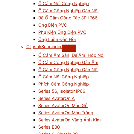
Ổ Cắm Nối Công Nghiệp
Ổ Cắm Công Nghiệp Gắn Nổi
Bộ Ổ Cắm Công Tắc 3P-IP66
Ống Điện PVC
Phụ Kiện Ống Điện PVC
Ống Luồn Đàn Hồi
Clipsal/Schneider
Ổ Cắm Âm Sàn, Đế Âm, Hộp Nổi
Ổ Cắm Công Nghiệp Gắn Âm
Ổ Cắm Công Nghiệp Gắn Nổi
Ổ Cắm Nối Công Nghiệp
Phích Cắm Công Nghiệp
Series 56, Isolator IP66
Series AvatarOn A
Series AvatarOn Màu Gỗ
Series AvatarOn Màu Trắng
Series AvatarOn Vàng Ánh Kim
Series E30