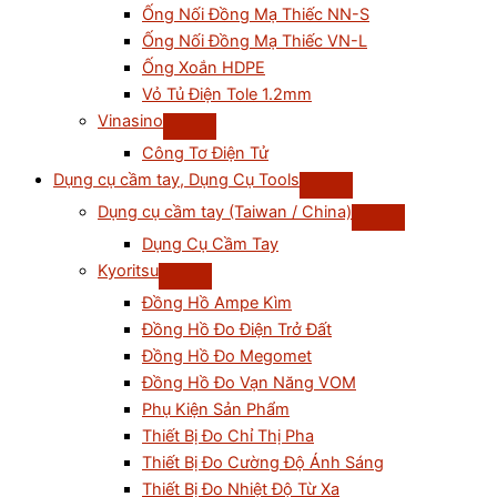
Ống Nối Đồng Mạ Thiếc NN-S
Ống Nối Đồng Mạ Thiếc VN-L
Ống Xoắn HDPE
Vỏ Tủ Điện Tole 1.2mm
Vinasino
Công Tơ Điện Tử
Dụng cụ cầm tay, Dụng Cụ Tools
Dụng cụ cầm tay (Taiwan / China)
Dụng Cụ Cầm Tay
Kyoritsu
Đồng Hồ Ampe Kìm
Đồng Hồ Đo Điện Trở Đất
Đồng Hồ Đo Megomet
Đồng Hồ Đo Vạn Năng VOM
Phụ Kiện Sản Phẩm
Thiết Bị Đo Chỉ Thị Pha
Thiết Bị Đo Cường Độ Ánh Sáng
Thiết Bị Đo Nhiệt Độ Từ Xa