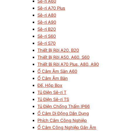
Sê-ri A60
Sê-ri A70 Plus
Sê-ri A80
Sê-ri A90
Sê-ri B20
Sê-ri S60
Sê-ri S70
Thiết Bị Rời A20, B20
Thiết Bị Rời A50, A60, S60
Thiết Bì Rời A70 Plus, A80, A90
Ổ Cắm Âm Sàn A60
Ổ Cắm Âm Bàn
Đế, Hộp Box
Tủ Điện Sê-ri T
Tủ Điện Sê-ri TS
Tủ Điện Chống Thấm IP66
Ổ Cắm Di Động Dân Dụng
Phích Cắm Công Nghiệp
Ổ Cắm Công Nghiệp Gắn Âm