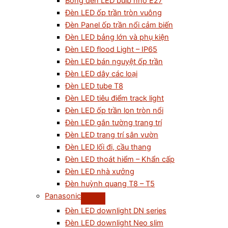
Bóng đèn LED bulb nhỏ E27
Đèn LED ốp trần tròn vuông
Đèn Panel ốp trần nổi cảm biến
Đèn LED bảng lớn và phụ kiện
Đèn LED flood Light – IP65
Đèn LED bán nguyệt ốp trần
Đèn LED dây các loại
Đèn LED tube T8
Đèn LED tiêu điểm track light
Đèn LED ốp trần lon tròn nổi
Đèn LED gắn tường trang trí
Đèn LED trang trí sân vườn
Đèn LED lối đi, cầu thang
Đèn LED thoát hiểm – Khẩn cấp
Đèn LED nhà xưởng
Đèn huỳnh quang T8 – T5
Panasonic
Đèn LED downlight DN series
Đèn LED downlight Neo slim