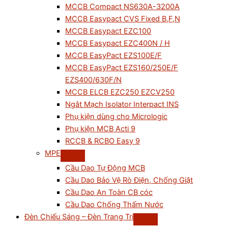
MCCB Compact NS630A-3200A
MCCB Easypact CVS Fixed B,F,N
MCCB Easypact EZC100
MCCB Easypact EZC400N / H
MCCB EasyPact EZS100E/F
MCCB EasyPact EZS160/250E/F
EZS400/630F/N
MCCB ELCB EZC250 EZCV250
Ngắt Mạch Isolator Interpact INS
Phụ kiện dùng cho Micrologic
Phụ kiện MCB Acti 9
RCCB & RCBO Easy 9
MPE
Cầu Dao Tự Động MCB
Cầu Dao Bảo Vệ Rò Điện, Chống Giật
Cầu Dao An Toàn CB cóc
Cầu Dao Chống Thấm Nước
Đèn Chiếu Sáng – Đèn Trang Trí