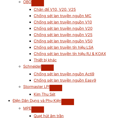
OBO
Chân đế V10, V20, V25
Chống sét lan truyền nguồn MC
Chống sét lan truyền nguồn V10
Chống sét lan truyền nguồn V20
Chống sét lan truyền nguồn V25
Chống sét lan truyền nguồn V50
Chống sét lan truyền tín hiệu LSA
Chống sét lan truyền tín hiệu RJ & KOAX
Thiết bị khác
Schneider
Chống sét lan truyền nguồn Acti9
Chống sét lan truyền nguồn Easy9
Stormaster LPI
Kim Thu Sét
Điện Dân Dụng và Phụ Kiện
MPE
Quạt hút âm trần