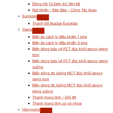
Đồng Hồ Tủ Điện AC 96×96
Nút Nhấn – Đèn Báo – Công Tắc Xoay
Euroklas
Thanh Đỡ Busbar Euroklas
Gama
Biến áp cách ly điều khiển 1 pha
Biến áp cách ly điều khiển 3 pha
Biến dòng bảo vệ PCT đúc khối epoxy dạng
tròn
Biến dòng bảo vệ PCT đúc khối epoxy dạng
vuông
Biến dòng đo lường MCT đúc khối epoxy
dạng tròn
Biền dòng đo lường MCT đúc khối epoxy
dạng vuông
Thanh trung tính – Gối đỡ
Thanh trung tính có vỏ nhựa
Hanyoung