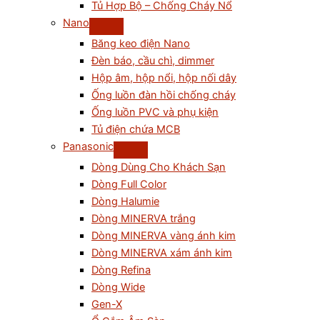
Tủ Hợp Bộ – Chống Cháy Nổ
Nano
Băng keo điện Nano
Đèn báo, cầu chì, dimmer
Hộp âm, hộp nổi, hộp nối dây
Ống luồn đàn hồi chống cháy
Ống luồn PVC và phụ kiện
Tủ điện chứa MCB
Panasonic
Dòng Dùng Cho Khách Sạn
Dòng Full Color
Dòng Halumie
Dòng MINERVA trắng
Dòng MINERVA vàng ánh kim
Dòng MINERVA xám ánh kim
Dòng Refina
Dòng Wide
Gen-X