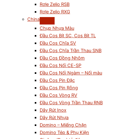
Rơle Zelio RSB
Rơle Zelio RXG
China
Chụp Nhựa Màu
Đầu Cos Bít SC, Cos Bít TL
Đầu Cos Chĩa SV
Đầu Cos Chĩa Trần Thau SNB
Đầu Cos Đồng Nhôm
Đầu Cos Nối CE-SP
Đầu Cos Nối Ngàm – Nối màu
Đầu Cos Pin Đặc
Đầu Cos Pin Rỗng
Đầu Cos Vòng RV
Đầu Cos Vòng Trần Thau RNB
Dây Rút Inox
Dây Rút Nhựa
Domino – Miếng Chặn
Domino Tép & Phụ Kiện