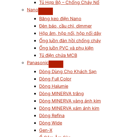
Tủ Hợp Bộ – Chống Cháy Nổ
Nano
Băng keo điện Nano
Đèn báo, cầu chì, dimmer
Hộp âm, hộp nổi, hộp nối dây
Ống luồn đàn hồi chống cháy
Ống luồn PVC và phụ kiện
Tủ điện chứa MCB
Panasonic
Dòng Dùng Cho Khách Sạn
Dòng Full Color
Dòng Halumie
Dòng MINERVA trắng
Dòng MINERVA vàng ánh kim
Dòng MINERVA xám ánh kim
Dòng Refina
Dòng Wide
Gen-X