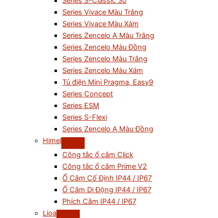
Series S-Classic 30
Series Vivace Màu Trắng
Series Vivace Màu Xám
Series Zencelo A Màu Trắng
Series Zencelo Màu Đồng
Series Zencelo Màu Trắng
Series Zencelo Màu Xám
Tủ điện Mini Pragma, Easy9
Series Concept
Series ESM
Series S-Flexi
Series Zencelo A Màu Đồng
Himel
Công tắc ổ cắm Click
Công tắc ổ cắm Prime V2
Ổ Cắm Cố Định IP44 / IP67
Ổ Cắm Di Động IP44 / IP67
Phích Cắm IP44 / IP67
Lioa