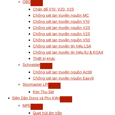
OBO
Chân đế V10, V20, V25
Chống sét lan truyền nguồn MC
Chống sét lan truyền nguồn V10
Chống sét lan truyền nguồn V20
Chống sét lan truyền nguồn V25
Chống sét lan truyền nguồn V50
Chống sét lan truyền tín hiệu LSA
Chống sét lan truyền tín hiệu RJ & KOAX
Thiết bị khác
Schneider
Chống sét lan truyền nguồn Acti9
Chống sét lan truyền nguồn Easy9
Stormaster LPI
Kim Thu Sét
Điện Dân Dụng và Phụ Kiện
MPE
Quạt hút âm trần