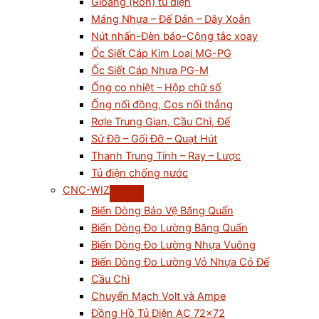
Gioăng (Ron) tủ điện
Máng Nhựa – Đế Dán – Dây Xoắn
Nút nhấn-Đèn báo-Công tắc xoay
Ốc Siết Cáp Kim Loại MG-PG
Ốc Siết Cáp Nhựa PG-M
Ống co nhiệt – Hộp chữ số
Ống nối đồng, Cos nối thẳng
Rơle Trung Gian, Cầu Chì, Đế
Sứ Đỡ – Gối Đỡ – Quạt Hút
Thanh Trung Tính – Ray – Lược
Tủ điện chống nước
CNC-WIZ
Biến Dòng Bảo Vệ Băng Quấn
Biến Dòng Đo Lường Băng Quấn
Biến Dòng Đo Lường Nhựa Vuông
Biến Dòng Đo Lường Vỏ Nhựa Có Đế
Cầu Chì
Chuyển Mạch Volt và Ampe
Đồng Hồ Tủ Điện AC 72×72