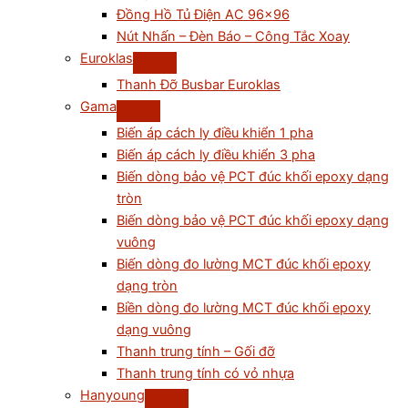
Đồng Hồ Tủ Điện AC 96×96
Nút Nhấn – Đèn Báo – Công Tắc Xoay
Euroklas
Thanh Đỡ Busbar Euroklas
Gama
Biến áp cách ly điều khiển 1 pha
Biến áp cách ly điều khiển 3 pha
Biến dòng bảo vệ PCT đúc khối epoxy dạng
tròn
Biến dòng bảo vệ PCT đúc khối epoxy dạng
vuông
Biến dòng đo lường MCT đúc khối epoxy
dạng tròn
Biền dòng đo lường MCT đúc khối epoxy
dạng vuông
Thanh trung tính – Gối đỡ
Thanh trung tính có vỏ nhựa
Hanyoung