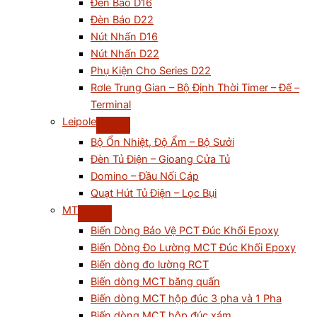
Đèn Báo D16
Đèn Báo D22
Nút Nhấn D16
Nút Nhấn D22
Phụ Kiện Cho Series D22
Rơle Trung Gian – Bộ Định Thời Timer – Đế –
Terminal
Leipole
Bộ Ổn Nhiệt, Độ Ẩm – Bộ Sưởi
Đèn Tủ Điện – Gioang Cửa Tủ
Domino – Đầu Nối Cáp
Quạt Hút Tủ Điện – Lọc Bụi
MT
Biến Dòng Bảo Vệ PCT Đúc Khối Epoxy
Biến Dòng Đo Lường MCT Đúc Khối Epoxy
Biến dòng đo lường RCT
Biến dòng MCT băng quấn
Biến dòng MCT hộp đúc 3 pha và 1 Pha
Biến dòng MCT hộp đúc xám