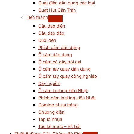
Quạt điện dân dụng các loại
Quạt Hút Gắn Trần
Tiến thành
Cầu dao điện
Cầu dao đảo
Đuôi đèn
Phích cắm dân dụng
Ổ cắm dân dụng
Ổ cắm có dây nối dài
Ổ cắm tay quay dân dụng
Ổ cắm tay quay công nghiệp
Dây nguồn
Ổ cắm locking kiểu Nhật
Phích cắm locking kiểu Nhật
Domino nhựa trắng
Chuông điện
Táp lô nhựa
Tắc kê nhựa – Vít bắt
Thiết Bị Đóng Cắt, Chống Rò Điện