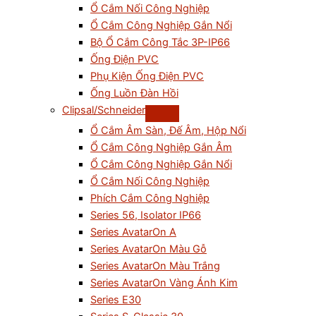
Ổ Cắm Nối Công Nghiệp
Ổ Cắm Công Nghiệp Gắn Nổi
Bộ Ổ Cắm Công Tắc 3P-IP66
Ống Điện PVC
Phụ Kiện Ống Điện PVC
Ống Luồn Đàn Hồi
Clipsal/Schneider
Ổ Cắm Âm Sàn, Đế Âm, Hộp Nổi
Ổ Cắm Công Nghiệp Gắn Âm
Ổ Cắm Công Nghiệp Gắn Nổi
Ổ Cắm Nối Công Nghiệp
Phích Cắm Công Nghiệp
Series 56, Isolator IP66
Series AvatarOn A
Series AvatarOn Màu Gỗ
Series AvatarOn Màu Trắng
Series AvatarOn Vàng Ánh Kim
Series E30