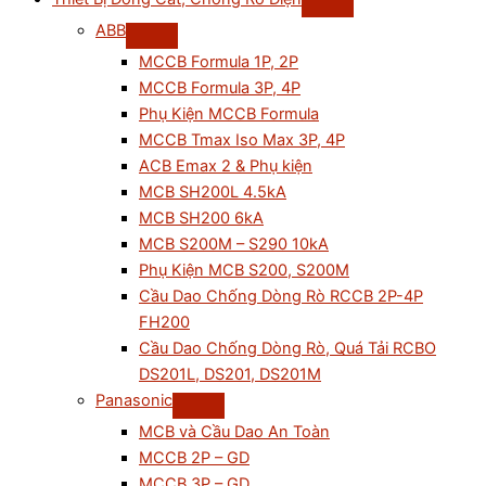
ABB
MCCB Formula 1P, 2P
MCCB Formula 3P, 4P
Phụ Kiện MCCB Formula
MCCB Tmax Iso Max 3P, 4P
ACB Emax 2 & Phụ kiện
MCB SH200L 4.5kA
MCB SH200 6kA
MCB S200M – S290 10kA
Phụ Kiện MCB S200, S200M
Cầu Dao Chống Dòng Rò RCCB 2P-4P
FH200
Cầu Dao Chống Dòng Rò, Quá Tải RCBO
DS201L, DS201, DS201M
Panasonic
MCB và Cầu Dao An Toàn
MCCB 2P – GD
MCCB 3P – GD