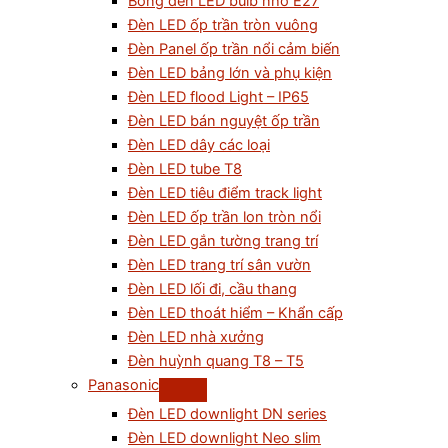
Bóng đèn LED bulb nhỏ E27
Đèn LED ốp trần tròn vuông
Đèn Panel ốp trần nổi cảm biến
Đèn LED bảng lớn và phụ kiện
Đèn LED flood Light – IP65
Đèn LED bán nguyệt ốp trần
Đèn LED dây các loại
Đèn LED tube T8
Đèn LED tiêu điểm track light
Đèn LED ốp trần lon tròn nổi
Đèn LED gắn tường trang trí
Đèn LED trang trí sân vườn
Đèn LED lối đi, cầu thang
Đèn LED thoát hiểm – Khẩn cấp
Đèn LED nhà xưởng
Đèn huỳnh quang T8 – T5
Panasonic
Đèn LED downlight DN series
Đèn LED downlight Neo slim