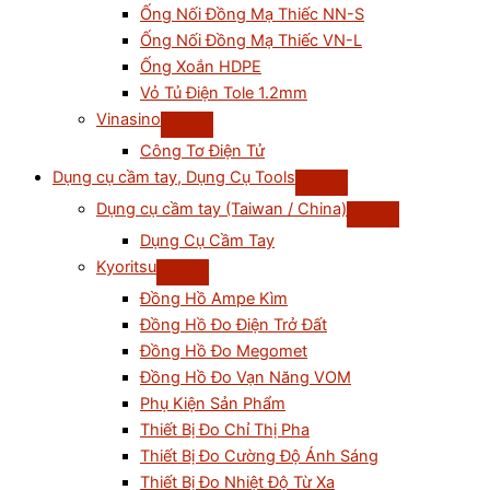
Ống Nối Đồng Mạ Thiếc NN-S
Ống Nối Đồng Mạ Thiếc VN-L
Ống Xoắn HDPE
Vỏ Tủ Điện Tole 1.2mm
Vinasino
Công Tơ Điện Tử
Dụng cụ cầm tay, Dụng Cụ Tools
Dụng cụ cầm tay (Taiwan / China)
Dụng Cụ Cầm Tay
Kyoritsu
Đồng Hồ Ampe Kìm
Đồng Hồ Đo Điện Trở Đất
Đồng Hồ Đo Megomet
Đồng Hồ Đo Vạn Năng VOM
Phụ Kiện Sản Phẩm
Thiết Bị Đo Chỉ Thị Pha
Thiết Bị Đo Cường Độ Ánh Sáng
Thiết Bị Đo Nhiệt Độ Từ Xa