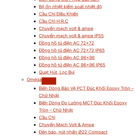
Bộ ổn nhiệt kiểm soát nhiệt độ
Cầu Chì Điều Khiển
Cầu Chì H.R.C
Chuyển mạch volt & ampe
Chuyển mạch volt & ampe IP55
Đồng hồ tủ điện AC 72×72
Đồng hồ tủ điện AC 72×72 IP65
Đồng hồ tủ điện AC 96×96
Đồng hồ tủ điện AC 96×96 IP65
Quạt Hút, Lọc Bụi
Omega
Biến Dòng Bảo Vệ PCT Đúc Khối Epoxy Tròn –
Chữ Nhật
Biến Dòng Đo Lường MCT Đúc Khối Epoxy
Tròn – Chữ Nhật
Cầu Chì
Chuyển Mạch Volt & Ampe
Đèn báo, nút nhấn Ø22 Compact