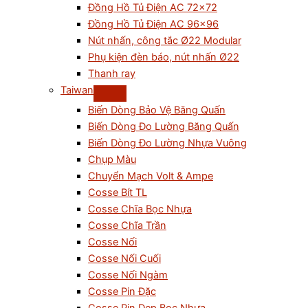
Đồng Hồ Tủ Điện AC 72×72
Đồng Hồ Tủ Điện AC 96×96
Nút nhấn, công tắc Ø22 Modular
Phụ kiện đèn báo, nút nhấn Ø22
Thanh ray
Taiwan
Biến Dòng Bảo Vệ Băng Quấn
Biến Dòng Đo Lường Băng Quấn
Biến Dòng Đo Lường Nhựa Vuông
Chụp Màu
Chuyển Mạch Volt & Ampe
Cosse Bít TL
Cosse Chĩa Bọc Nhựa
Cosse Chĩa Trần
Cosse Nối
Cosse Nối Cuối
Cosse Nối Ngàm
Cosse Pin Đặc