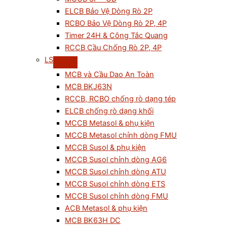
ELCB Bảo Vệ Dòng Rò 2P
RCBO Bảo Vệ Dòng Rò 2P, 4P
Timer 24H & Công Tắc Quang
RCCB Cầu Chống Rò 2P, 4P
LS
MCB và Cầu Dao An Toàn
MCB BKJ63N
RCCB, RCBO chống rò dạng tép
ELCB chống rò dạng khối
MCCB Metasol & phụ kiện
MCCB Metasol chỉnh dòng FMU
MCCB Susol & phụ kiện
MCCB Susol chỉnh dòng AG6
MCCB Susol chỉnh dòng ATU
MCCB Susol chỉnh dòng ETS
MCCB Susol chỉnh dòng FMU
ACB Metasol & phụ kiện
MCB BK63H DC