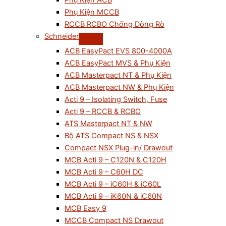
Phụ Kiện ACB
Phụ Kiện MCCB
RCCB RCBO Chống Dòng Rò
Schneider
ACB EasyPact EVS 800-4000A
ACB EasyPact MVS & Phụ Kiện
ACB Masterpact NT & Phụ Kiện
ACB Masterpact NW & Phụ Kiện
Acti 9 – Isolating Switch, Fuse
Acti 9 – RCCB & RCBO
ATS Masterpact NT & NW
Bộ ATS Compact NS & NSX
Compact NSX Plug-in/ Drawout
MCB Acti 9 – C120N & C120H
MCB Acti 9 – C60H DC
MCB Acti 9 – iC60H & iC60L
MCB Acti 9 – iK60N & iC60N
MCB Easy 9
MCCB Compact NS Drawout