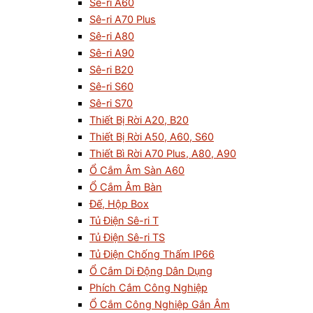
Sê-ri A60
Sê-ri A70 Plus
Sê-ri A80
Sê-ri A90
Sê-ri B20
Sê-ri S60
Sê-ri S70
Thiết Bị Rời A20, B20
Thiết Bị Rời A50, A60, S60
Thiết Bì Rời A70 Plus, A80, A90
Ổ Cắm Âm Sàn A60
Ổ Cắm Âm Bàn
Đế, Hộp Box
Tủ Điện Sê-ri T
Tủ Điện Sê-ri TS
Tủ Điện Chống Thấm IP66
Ổ Cắm Di Động Dân Dụng
Phích Cắm Công Nghiệp
Ổ Cắm Công Nghiệp Gắn Âm