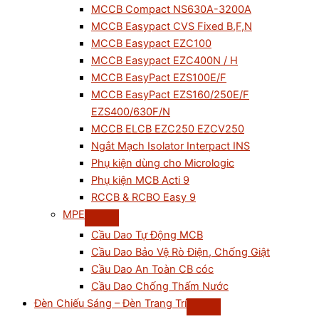
MCCB Compact NS630A-3200A
MCCB Easypact CVS Fixed B,F,N
MCCB Easypact EZC100
MCCB Easypact EZC400N / H
MCCB EasyPact EZS100E/F
MCCB EasyPact EZS160/250E/F
EZS400/630F/N
MCCB ELCB EZC250 EZCV250
Ngắt Mạch Isolator Interpact INS
Phụ kiện dùng cho Micrologic
Phụ kiện MCB Acti 9
RCCB & RCBO Easy 9
MPE
Cầu Dao Tự Động MCB
Cầu Dao Bảo Vệ Rò Điện, Chống Giật
Cầu Dao An Toàn CB cóc
Cầu Dao Chống Thấm Nước
Đèn Chiếu Sáng – Đèn Trang Trí