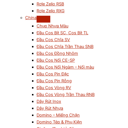
Rơle Zelio RSB
Rơle Zelio RXG
China
Chụp Nhựa Màu
Đầu Cos Bít SC, Cos Bít TL
Đầu Cos Chĩa SV
Đầu Cos Chĩa Trần Thau SNB
Đầu Cos Đồng Nhôm
Đầu Cos Nối CE-SP
Đầu Cos Nối Ngàm – Nối màu
Đầu Cos Pin Đặc
Đầu Cos Pin Rỗng
Đầu Cos Vòng RV
Đầu Cos Vòng Trần Thau RNB
Dây Rút Inox
Dây Rút Nhựa
Domino – Miếng Chặn
Domino Tép & Phụ Kiện