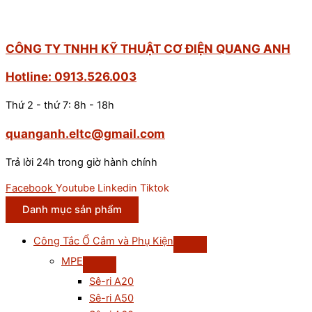
CÔNG TY TNHH KỸ THUẬT CƠ ĐIỆN QUANG ANH
Hotline: 0913.526.003
Thứ 2 - thứ 7: 8h - 18h
quanganh.eltc@gmail.com
Trả lời 24h trong giờ hành chính
Facebook
Youtube
Linkedin
Tiktok
Danh mục sản phẩm
Công Tắc Ổ Cắm và Phụ Kiện
MPE
Sê-ri A20
Sê-ri A50