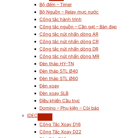
Bộ đếm – Timer
Bộ Nguồn – Relay mực nước
Công tắc hành trình
Công tắc nguồn – Cần gạt – Bàn đạp
Công tắc nút nhấn dòng AR
Công tắc nút nhấn dòng CR
Công tắc nút nhấn dòng DR
Công tắc nút nhấn dòng MR
Đèn tháp HY-TN
Đèn tháp STL Ø40
Đèn tháp STL Ø60
Đèn xoay
Đèn xoay SLB
Điều khiển Cầu trục
Domino – Phụ kiện – Còi báo
IDEC
Công Tắc Xoay D16
Công Tắc Xoay D22