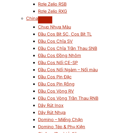
Rơle Zelio RSB
Rơle Zelio RXG
China
Chụp Nhựa Màu
Đầu Cos Bít SC, Cos Bít TL
Đầu Cos Chĩa SV
Đầu Cos Chĩa Trần Thau SNB
Đầu Cos Đồng Nhôm
Đầu Cos Nối CE-SP
Đầu Cos Nối Ngàm – Nối màu
Đầu Cos Pin Đặc
Đầu Cos Pin Rỗng
Đầu Cos Vòng RV
Đầu Cos Vòng Trần Thau RNB
Dây Rút Inox
Dây Rút Nhựa
Domino – Miếng Chặn
Domino Tép & Phụ Kiện