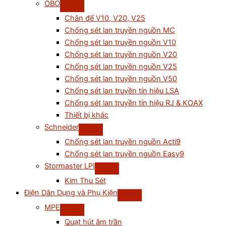
OBO
Chân đế V10, V20, V25
Chống sét lan truyền nguồn MC
Chống sét lan truyền nguồn V10
Chống sét lan truyền nguồn V20
Chống sét lan truyền nguồn V25
Chống sét lan truyền nguồn V50
Chống sét lan truyền tín hiệu LSA
Chống sét lan truyền tín hiệu RJ & KOAX
Thiết bị khác
Schneider
Chống sét lan truyền nguồn Acti9
Chống sét lan truyền nguồn Easy9
Stormaster LPI
Kim Thu Sét
Điện Dân Dụng và Phụ Kiện
MPE
Quạt hút âm trần