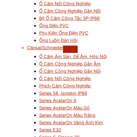
Ổ Cắm Nối Công Nghiệp
Ổ Cắm Công Nghiệp Gắn Nổi
Bộ Ổ Cắm Công Tắc 3P-IP66
Ống Điện PVC
Phụ Kiện Ống Điện PVC
Ống Luồn Đàn Hồi
Clipsal/Schneider
Ổ Cắm Âm Sàn, Đế Âm, Hộp Nổi
Ổ Cắm Công Nghiệp Gắn Âm
Ổ Cắm Công Nghiệp Gắn Nổi
Ổ Cắm Nối Công Nghiệp
Phích Cắm Công Nghiệp
Series 56, Isolator IP66
Series AvatarOn A
Series AvatarOn Màu Gỗ
Series AvatarOn Màu Trắng
Series AvatarOn Vàng Ánh Kim
Series E30