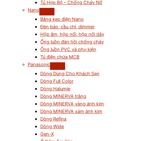
Tủ Hợp Bộ – Chống Cháy Nổ
Nano
Băng keo điện Nano
Đèn báo, cầu chì, dimmer
Hộp âm, hộp nổi, hộp nối dây
Ống luồn đàn hồi chống cháy
Ống luồn PVC và phụ kiện
Tủ điện chứa MCB
Panasonic
Dòng Dùng Cho Khách Sạn
Dòng Full Color
Dòng Halumie
Dòng MINERVA trắng
Dòng MINERVA vàng ánh kim
Dòng MINERVA xám ánh kim
Dòng Refina
Dòng Wide
Gen-X