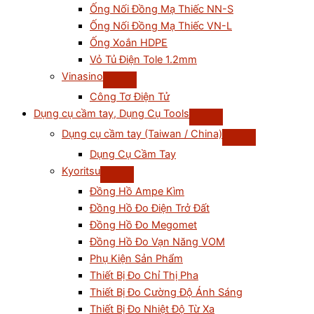
Ống Nối Đồng Mạ Thiếc NN-S
Ống Nối Đồng Mạ Thiếc VN-L
Ống Xoắn HDPE
Vỏ Tủ Điện Tole 1.2mm
Vinasino
Công Tơ Điện Tử
Dụng cụ cầm tay, Dụng Cụ Tools
Dụng cụ cầm tay (Taiwan / China)
Dụng Cụ Cầm Tay
Kyoritsu
Đồng Hồ Ampe Kìm
Đồng Hồ Đo Điện Trở Đất
Đồng Hồ Đo Megomet
Đồng Hồ Đo Vạn Năng VOM
Phụ Kiện Sản Phẩm
Thiết Bị Đo Chỉ Thị Pha
Thiết Bị Đo Cường Độ Ánh Sáng
Thiết Bị Đo Nhiệt Độ Từ Xa