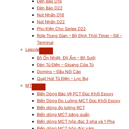
Đèn Báo D16
Đèn Báo D22
Nút Nhấn D16
Nút Nhấn D22
Phụ Kiện Cho Series D22
Rơle Trung Gian – Bộ Định Thời Timer – Đế –
Terminal
Leipole
Bộ Ổn Nhiệt, Độ Ẩm – Bộ Sưởi
Đèn Tủ Điện – Gioang Cửa Tủ
Domino – Đầu Nối Cáp
Quạt Hút Tủ Điện – Lọc Bụi
MT
Biến Dòng Bảo Vệ PCT Đúc Khối Epoxy
Biến Dòng Đo Lường MCT Đúc Khối Epoxy
Biến dòng đo lường RCT
Biến dòng MCT băng quấn
Biến dòng MCT hộp đúc 3 pha và 1 Pha
Biến dòng MCT hộp đúc xám