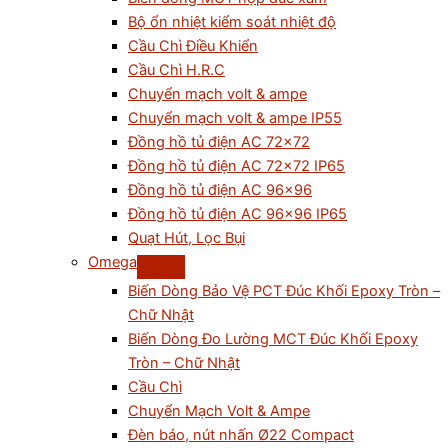
Bộ ổn nhiệt kiểm soát nhiệt độ
Cầu Chì Điều Khiển
Cầu Chì H.R.C
Chuyển mạch volt & ampe
Chuyển mạch volt & ampe IP55
Đồng hồ tủ điện AC 72×72
Đồng hồ tủ điện AC 72×72 IP65
Đồng hồ tủ điện AC 96×96
Đồng hồ tủ điện AC 96×96 IP65
Quạt Hút, Lọc Bụi
Omega
Biến Dòng Bảo Vệ PCT Đúc Khối Epoxy Tròn –
Chữ Nhật
Biến Dòng Đo Lường MCT Đúc Khối Epoxy
Tròn – Chữ Nhật
Cầu Chì
Chuyển Mạch Volt & Ampe
Đèn báo, nút nhấn Ø22 Compact