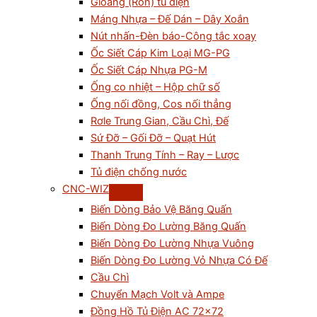
Gioăng (Ron) tủ điện
Máng Nhựa – Đế Dán – Dây Xoắn
Nút nhấn-Đèn báo-Công tắc xoay
Ốc Siết Cáp Kim Loại MG-PG
Ốc Siết Cáp Nhựa PG-M
Ống co nhiệt – Hộp chữ số
Ống nối đồng, Cos nối thẳng
Rơle Trung Gian, Cầu Chì, Đế
Sứ Đỡ – Gối Đỡ – Quạt Hút
Thanh Trung Tính – Ray – Lược
Tủ điện chống nước
CNC-WIZ
Biến Dòng Bảo Vệ Băng Quấn
Biến Dòng Đo Lường Băng Quấn
Biến Dòng Đo Lường Nhựa Vuông
Biến Dòng Đo Lường Vỏ Nhựa Có Đế
Cầu Chì
Chuyển Mạch Volt và Ampe
Đồng Hồ Tủ Điện AC 72×72