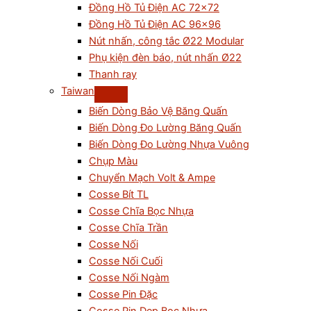
Đồng Hồ Tủ Điện AC 72×72
Đồng Hồ Tủ Điện AC 96×96
Nút nhấn, công tắc Ø22 Modular
Phụ kiện đèn báo, nút nhấn Ø22
Thanh ray
Taiwan
Biến Dòng Bảo Vệ Băng Quấn
Biến Dòng Đo Lường Băng Quấn
Biến Dòng Đo Lường Nhựa Vuông
Chụp Màu
Chuyển Mạch Volt & Ampe
Cosse Bít TL
Cosse Chĩa Bọc Nhựa
Cosse Chĩa Trần
Cosse Nối
Cosse Nối Cuối
Cosse Nối Ngàm
Cosse Pin Đặc