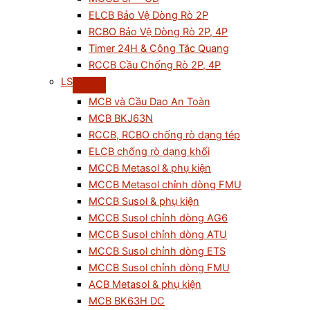
ELCB Bảo Vệ Dòng Rò 2P
RCBO Bảo Vệ Dòng Rò 2P, 4P
Timer 24H & Công Tắc Quang
RCCB Cầu Chống Rò 2P, 4P
LS
MCB và Cầu Dao An Toàn
MCB BKJ63N
RCCB, RCBO chống rò dạng tép
ELCB chống rò dạng khối
MCCB Metasol & phụ kiện
MCCB Metasol chỉnh dòng FMU
MCCB Susol & phụ kiện
MCCB Susol chỉnh dòng AG6
MCCB Susol chỉnh dòng ATU
MCCB Susol chỉnh dòng ETS
MCCB Susol chỉnh dòng FMU
ACB Metasol & phụ kiện
MCB BK63H DC