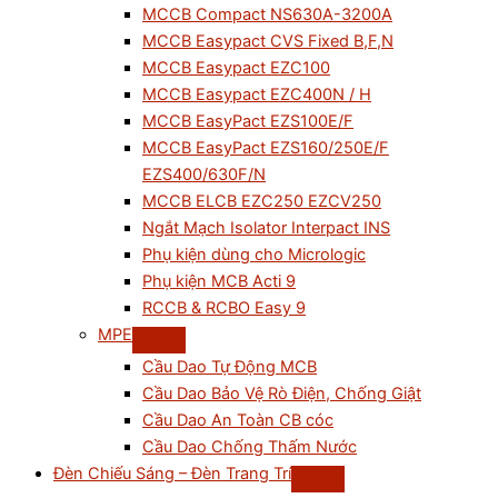
MCCB Compact NS630A-3200A
MCCB Easypact CVS Fixed B,F,N
MCCB Easypact EZC100
MCCB Easypact EZC400N / H
MCCB EasyPact EZS100E/F
MCCB EasyPact EZS160/250E/F
EZS400/630F/N
MCCB ELCB EZC250 EZCV250
Ngắt Mạch Isolator Interpact INS
Phụ kiện dùng cho Micrologic
Phụ kiện MCB Acti 9
RCCB & RCBO Easy 9
MPE
Cầu Dao Tự Động MCB
Cầu Dao Bảo Vệ Rò Điện, Chống Giật
Cầu Dao An Toàn CB cóc
Cầu Dao Chống Thấm Nước
Đèn Chiếu Sáng – Đèn Trang Trí