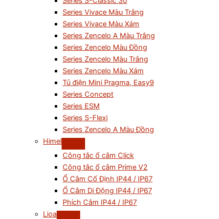
Series S-Classic 30
Series Vivace Màu Trắng
Series Vivace Màu Xám
Series Zencelo A Màu Trắng
Series Zencelo Màu Đồng
Series Zencelo Màu Trắng
Series Zencelo Màu Xám
Tủ điện Mini Pragma, Easy9
Series Concept
Series ESM
Series S-Flexi
Series Zencelo A Màu Đồng
Himel
Công tắc ổ cắm Click
Công tắc ổ cắm Prime V2
Ổ Cắm Cố Định IP44 / IP67
Ổ Cắm Di Động IP44 / IP67
Phích Cắm IP44 / IP67
Lioa