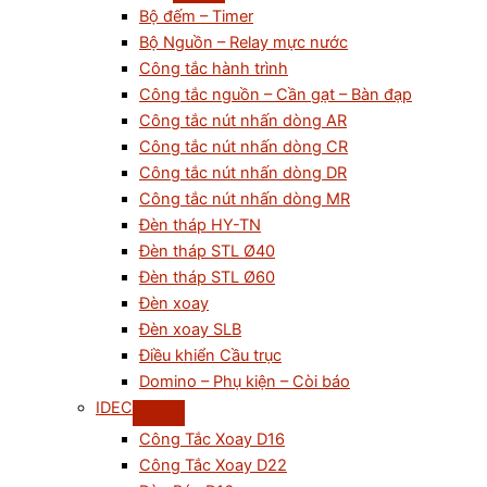
Bộ đếm – Timer
Bộ Nguồn – Relay mực nước
Công tắc hành trình
Công tắc nguồn – Cần gạt – Bàn đạp
Công tắc nút nhấn dòng AR
Công tắc nút nhấn dòng CR
Công tắc nút nhấn dòng DR
Công tắc nút nhấn dòng MR
Đèn tháp HY-TN
Đèn tháp STL Ø40
Đèn tháp STL Ø60
Đèn xoay
Đèn xoay SLB
Điều khiển Cầu trục
Domino – Phụ kiện – Còi báo
IDEC
Công Tắc Xoay D16
Công Tắc Xoay D22