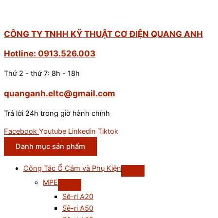
CÔNG TY TNHH KỸ THUẬT CƠ ĐIỆN QUANG ANH
Hotline: 0913.526.003
Thứ 2 - thứ 7: 8h - 18h
quanganh.eltc@gmail.com
Trả lời 24h trong giờ hành chính
Facebook
Youtube
Linkedin
Tiktok
Danh mục sản phẩm
Công Tắc Ổ Cắm và Phụ Kiện
MPE
Sê-ri A20
Sê-ri A50