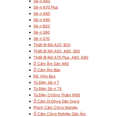
Sê-ri A60
Sê-ri A70 Plus
Sê-ri A80
Sê-ri A90
Sê-ri B20
Sê-ri S60
Sê-ri S70
Thiết Bị Rời A20, B20
Thiết Bị Rời A50, A60, S60
Thiết Bì Rời A70 Plus, A80, A90
Ổ Cắm Âm Sàn A60
Ổ Cắm Âm Bàn
Đế, Hộp Box
Tủ Điện Sê-ri T
Tủ Điện Sê-ri TS
Tủ Điện Chống Thấm IP66
Ổ Cắm Di Động Dân Dụng
Phích Cắm Công Nghiệp
Ổ Cắm Công Nghiệp Gắn Âm