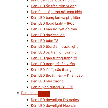
Bóng đèn LED bulb nhỏ E27
Đèn LED ốp trần tròn vuông
Đèn Panel ốp trần nổi cảm biến
Đèn LED bảng lớn và phụ kiện
Đèn LED flood Light – IP65
Đèn LED bán nguyệt ốp trần
Đèn LED dây các loại
Đèn LED tube T8
Đèn LED tiêu điểm track light
Đèn LED ốp trần lon tròn nổi
Đèn LED gắn tường trang trí
Đèn LED trang trí sân vườn
Đèn LED lối đi, cầu thang
Đèn LED thoát hiểm – Khẩn cấp
Đèn LED nhà xưởng
Đèn huỳnh quang T8 – T5
Panasonic
Đèn LED downlight DN series
Đèn LED downlight Neo slim