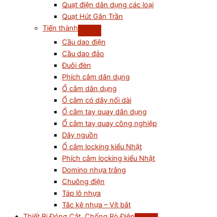
Quạt điện dân dụng các loại
Quạt Hút Gắn Trần
Tiến thành
Cầu dao điện
Cầu dao đảo
Đuôi đèn
Phích cắm dân dụng
Ổ cắm dân dụng
Ổ cắm có dây nối dài
Ổ cắm tay quay dân dụng
Ổ cắm tay quay công nghiệp
Dây nguồn
Ổ cắm locking kiểu Nhật
Phích cắm locking kiểu Nhật
Domino nhựa trắng
Chuông điện
Táp lô nhựa
Tắc kê nhựa – Vít bắt
Thiết Bị Đóng Cắt, Chống Rò Điện