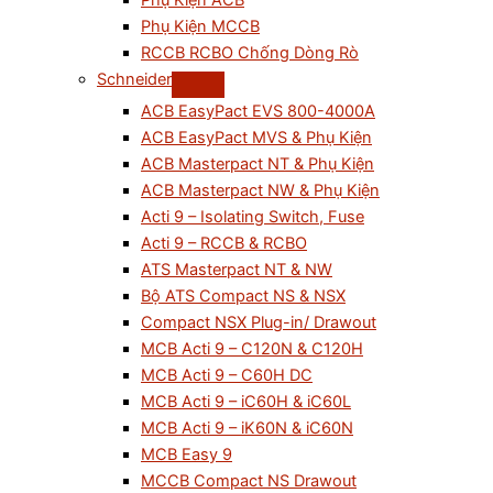
Phụ Kiện ACB
Phụ Kiện MCCB
RCCB RCBO Chống Dòng Rò
Schneider
ACB EasyPact EVS 800-4000A
ACB EasyPact MVS & Phụ Kiện
ACB Masterpact NT & Phụ Kiện
ACB Masterpact NW & Phụ Kiện
Acti 9 – Isolating Switch, Fuse
Acti 9 – RCCB & RCBO
ATS Masterpact NT & NW
Bộ ATS Compact NS & NSX
Compact NSX Plug-in/ Drawout
MCB Acti 9 – C120N & C120H
MCB Acti 9 – C60H DC
MCB Acti 9 – iC60H & iC60L
MCB Acti 9 – iK60N & iC60N
MCB Easy 9
MCCB Compact NS Drawout