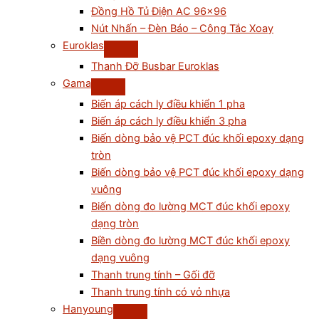
Đồng Hồ Tủ Điện AC 96×96
Nút Nhấn – Đèn Báo – Công Tắc Xoay
Euroklas
Thanh Đỡ Busbar Euroklas
Gama
Biến áp cách ly điều khiển 1 pha
Biến áp cách ly điều khiển 3 pha
Biến dòng bảo vệ PCT đúc khối epoxy dạng
tròn
Biến dòng bảo vệ PCT đúc khối epoxy dạng
vuông
Biến dòng đo lường MCT đúc khối epoxy
dạng tròn
Biền dòng đo lường MCT đúc khối epoxy
dạng vuông
Thanh trung tính – Gối đỡ
Thanh trung tính có vỏ nhựa
Hanyoung