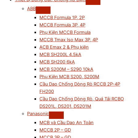
ABB
MCCB Formula 1P, 2P
MCCB Formula 3P, 4P
Phụ Kiện MCCB Formula
MCCB Tmax Iso Max 3P, 4P
ACB Emax 2 & Phụ kiện
MCB SH200L 4.5kA
MCB SH200 6kA
MCB S200M – S290 10kA
Phụ Kiện MCB S200, S200M
Cầu Dao Chống Dòng Rò RCCB 2P-4P
FH200
Cầu Dao Chống Dòng Rò, Quá Tải RCBO
DS201L, DS201, DS201M
Panasonic
MCB và Cầu Dao An Toàn
MCCB 2P – GD
MCCB 3P – GD