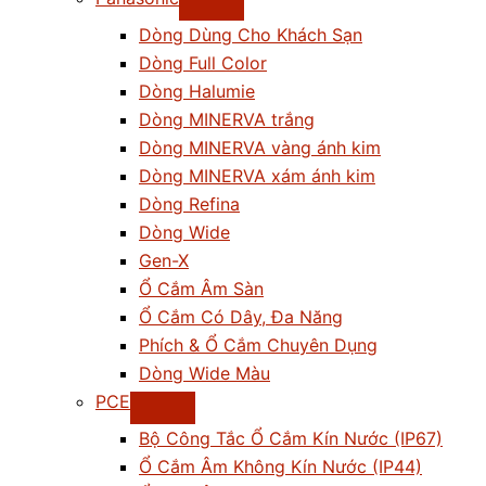
Dòng Dùng Cho Khách Sạn
Dòng Full Color
Dòng Halumie
Dòng MINERVA trắng
Dòng MINERVA vàng ánh kim
Dòng MINERVA xám ánh kim
Dòng Refina
Dòng Wide
Gen-X
Ổ Cắm Âm Sàn
Ổ Cắm Có Dây, Đa Năng
Phích & Ổ Cắm Chuyên Dụng
Dòng Wide Màu
PCE
Bộ Công Tắc Ổ Cắm Kín Nước (IP67)
Ổ Cắm Âm Không Kín Nước (IP44)