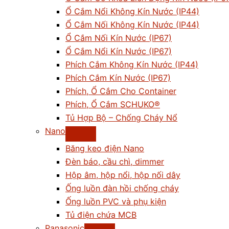
Ổ Cắm Nổi Không Kín Nước (IP44)
Ổ Cắm Nối Không Kín Nước (IP44)
Ổ Cắm Nối Kín Nước (IP67)
Ổ Cắm Nổi Kín Nước (IP67)
Phích Cắm Không Kín Nước (IP44)
Phích Cắm Kín Nước (IP67)
Phích, Ổ Cắm Cho Container
Phích, Ổ Cắm SCHUKO®
Tủ Hợp Bộ – Chống Cháy Nổ
Nano
Băng keo điện Nano
Đèn báo, cầu chì, dimmer
Hộp âm, hộp nổi, hộp nối dây
Ống luồn đàn hồi chống cháy
Ống luồn PVC và phụ kiện
Tủ điện chứa MCB
Panasonic