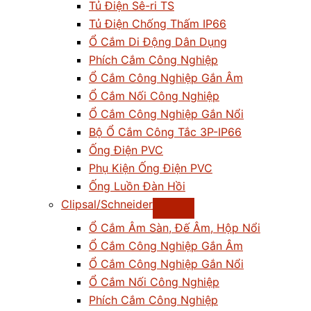
Tủ Điện Sê-ri TS
Tủ Điện Chống Thấm IP66
Ổ Cắm Di Động Dân Dụng
Phích Cắm Công Nghiệp
Ổ Cắm Công Nghiệp Gắn Âm
Ổ Cắm Nối Công Nghiệp
Ổ Cắm Công Nghiệp Gắn Nổi
Bộ Ổ Cắm Công Tắc 3P-IP66
Ống Điện PVC
Phụ Kiện Ống Điện PVC
Ống Luồn Đàn Hồi
Clipsal/Schneider
Ổ Cắm Âm Sàn, Đế Âm, Hộp Nổi
Ổ Cắm Công Nghiệp Gắn Âm
Ổ Cắm Công Nghiệp Gắn Nổi
Ổ Cắm Nối Công Nghiệp
Phích Cắm Công Nghiệp