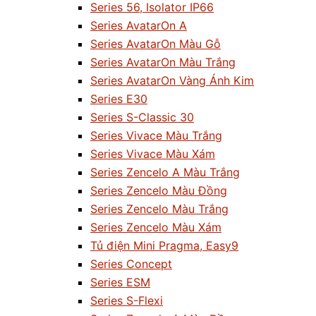
Series 56, Isolator IP66
Series AvatarOn A
Series AvatarOn Màu Gỗ
Series AvatarOn Màu Trắng
Series AvatarOn Vàng Ánh Kim
Series E30
Series S-Classic 30
Series Vivace Màu Trắng
Series Vivace Màu Xám
Series Zencelo A Màu Trắng
Series Zencelo Màu Đồng
Series Zencelo Màu Trắng
Series Zencelo Màu Xám
Tủ điện Mini Pragma, Easy9
Series Concept
Series ESM
Series S-Flexi