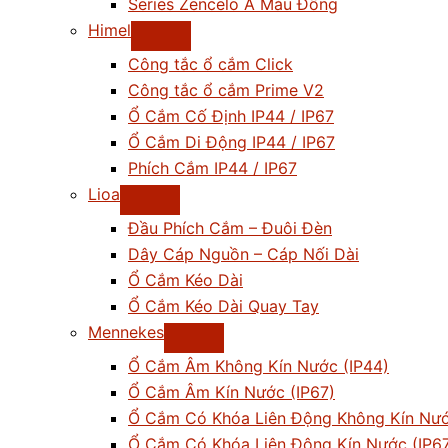
Series Zencelo A Màu Đồng
Himel
Công tắc ổ cắm Click
Công tắc ổ cắm Prime V2
Ổ Cắm Cố Định IP44 / IP67
Ổ Cắm Di Động IP44 / IP67
Phích Cắm IP44 / IP67
Lioa
Đầu Phích Cắm – Đuôi Đèn
Dây Cáp Nguồn – Cáp Nối Dài
Ổ Cắm Kéo Dài
Ổ Cắm Kéo Dài Quay Tay
Mennekes
Ổ Cắm Âm Không Kín Nước (IP44)
Ổ Cắm Âm Kín Nước (IP67)
Ổ Cắm Có Khóa Liên Động Không Kín Nướ
Ổ Cắm Có Khóa Liên Động Kín Nước (IP6