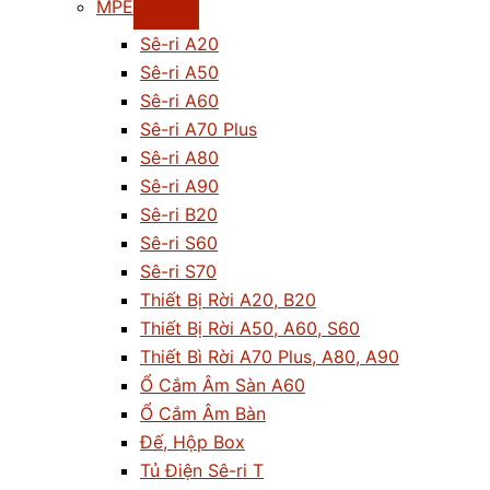
MPE
Sê-ri A20
Sê-ri A50
Sê-ri A60
Sê-ri A70 Plus
Sê-ri A80
Sê-ri A90
Sê-ri B20
Sê-ri S60
Sê-ri S70
Thiết Bị Rời A20, B20
Thiết Bị Rời A50, A60, S60
Thiết Bì Rời A70 Plus, A80, A90
Ổ Cắm Âm Sàn A60
Ổ Cắm Âm Bàn
Đế, Hộp Box
Tủ Điện Sê-ri T