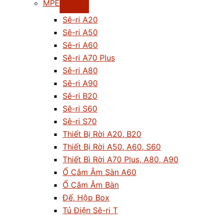
MPE
Sê-ri A20
Sê-ri A50
Sê-ri A60
Sê-ri A70 Plus
Sê-ri A80
Sê-ri A90
Sê-ri B20
Sê-ri S60
Sê-ri S70
Thiết Bị Rời A20, B20
Thiết Bị Rời A50, A60, S60
Thiết Bì Rời A70 Plus, A80, A90
Ổ Cắm Âm Sàn A60
Ổ Cắm Âm Bàn
Đế, Hộp Box
Tủ Điện Sê-ri T