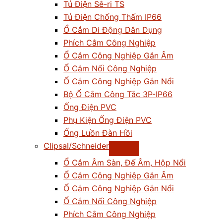
Tủ Điện Sê-ri TS
Tủ Điện Chống Thấm IP66
Ổ Cắm Di Động Dân Dụng
Phích Cắm Công Nghiệp
Ổ Cắm Công Nghiệp Gắn Âm
Ổ Cắm Nối Công Nghiệp
Ổ Cắm Công Nghiệp Gắn Nổi
Bộ Ổ Cắm Công Tắc 3P-IP66
Ống Điện PVC
Phụ Kiện Ống Điện PVC
Ống Luồn Đàn Hồi
Clipsal/Schneider
Ổ Cắm Âm Sàn, Đế Âm, Hộp Nổi
Ổ Cắm Công Nghiệp Gắn Âm
Ổ Cắm Công Nghiệp Gắn Nổi
Ổ Cắm Nối Công Nghiệp
Phích Cắm Công Nghiệp