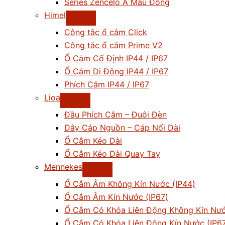
Series Zencelo A Màu Đồng
Himel
Công tắc ổ cắm Click
Công tắc ổ cắm Prime V2
Ổ Cắm Cố Định IP44 / IP67
Ổ Cắm Di Động IP44 / IP67
Phích Cắm IP44 / IP67
Lioa
Đầu Phích Cắm – Đuôi Đèn
Dây Cáp Nguồn – Cáp Nối Dài
Ổ Cắm Kéo Dài
Ổ Cắm Kéo Dài Quay Tay
Mennekes
Ổ Cắm Âm Không Kín Nước (IP44)
Ổ Cắm Âm Kín Nước (IP67)
Ổ Cắm Có Khóa Liên Động Không Kín Nướ
Ổ Cắm Có Khóa Liên Động Kín Nước (IP6