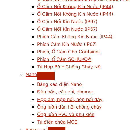
Ổ Cắm Nổi Không Kín Nước (IP44)
Ổ Cắm Nối Không Kín Nước (IP44)
Ổ Cắm Nối Kín Nước (IP67)
Ổ Cắm Nổi Kín Nước (IP67)
Phích Cắm Không Kín Nước (IP44)
Phích Cắm Kín Nước (IP67)
Phích, Ổ Cắm Cho Container
Phích, Ổ Cắm SCHUKO®
Tủ Hợp Bộ – Chống Cháy Nổ
Nano
Băng keo điện Nano
Đèn báo, cầu chì, dimmer
Hộp âm, hộp nổi, hộp nối dây
Ống luồn đàn hồi chống cháy
Ống luồn PVC và phụ kiện
Tủ điện chứa MCB
Panasonic