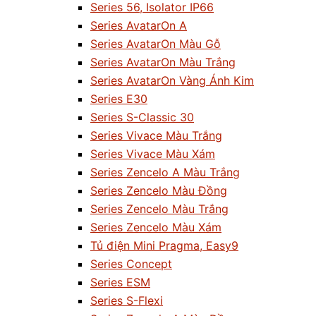
Series 56, Isolator IP66
Series AvatarOn A
Series AvatarOn Màu Gỗ
Series AvatarOn Màu Trắng
Series AvatarOn Vàng Ánh Kim
Series E30
Series S-Classic 30
Series Vivace Màu Trắng
Series Vivace Màu Xám
Series Zencelo A Màu Trắng
Series Zencelo Màu Đồng
Series Zencelo Màu Trắng
Series Zencelo Màu Xám
Tủ điện Mini Pragma, Easy9
Series Concept
Series ESM
Series S-Flexi