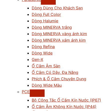
Dòng Dùng Cho Khách Sạn
Dòng Full Color
Dòng Halumie
Dòng MINERVA trắng
Dòng MINERVA vàng ánh kim
Dòng MINERVA xám ánh kim
Dòng Refina
Dòng Wide
Gen-X
Ổ Cắm Âm Sàn
Ổ Cắm Có Dây, Đa Năng
Phích & Ổ Cắm Chuyên Dụng
Dòng Wide Màu
PCE
Bộ Công Tắc Ổ Cắm Kín Nước (IP67)
Ổ Cắm Âm Không Kín Nước (IP44)