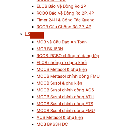
ELCB Bảo Vệ Dòng Rò 2P
RCBO Bảo Vệ Dòng Rò 2P, 4P
Timer 24H & Công Tắc Quang
RCCB Cầu Chống Rò 2P, 4P
LS
MCB và Cầu Dao An Toàn
MCB BKJ63N
RCCB, RCBO chống rò dạng tép
ELCB chống rò dạng khối
MCCB Metasol & phụ kiện
MCCB Metasol chỉnh dòng FMU
MCCB Susol & phụ kiện
MCCB Susol chỉnh dòng AG6
MCCB Susol chỉnh dòng ATU
MCCB Susol chỉnh dòng ETS
MCCB Susol chỉnh dòng FMU
ACB Metasol & phụ kiện
MCB BK63H DC