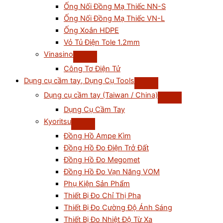
Ống Nối Đồng Mạ Thiếc NN-S
Ống Nối Đồng Mạ Thiếc VN-L
Ống Xoắn HDPE
Vỏ Tủ Điện Tole 1.2mm
Vinasino
Công Tơ Điện Tử
Dụng cụ cầm tay, Dụng Cụ Tools
Dụng cụ cầm tay (Taiwan / China)
Dụng Cụ Cầm Tay
Kyoritsu
Đồng Hồ Ampe Kìm
Đồng Hồ Đo Điện Trở Đất
Đồng Hồ Đo Megomet
Đồng Hồ Đo Vạn Năng VOM
Phụ Kiện Sản Phẩm
Thiết Bị Đo Chỉ Thị Pha
Thiết Bị Đo Cường Độ Ánh Sáng
Thiết Bị Đo Nhiệt Độ Từ Xa