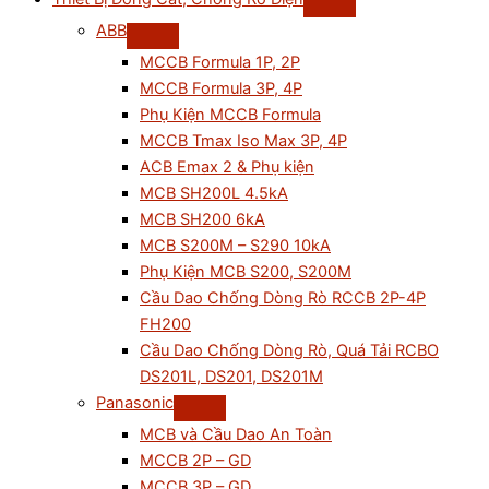
ABB
MCCB Formula 1P, 2P
MCCB Formula 3P, 4P
Phụ Kiện MCCB Formula
MCCB Tmax Iso Max 3P, 4P
ACB Emax 2 & Phụ kiện
MCB SH200L 4.5kA
MCB SH200 6kA
MCB S200M – S290 10kA
Phụ Kiện MCB S200, S200M
Cầu Dao Chống Dòng Rò RCCB 2P-4P
FH200
Cầu Dao Chống Dòng Rò, Quá Tải RCBO
DS201L, DS201, DS201M
Panasonic
MCB và Cầu Dao An Toàn
MCCB 2P – GD
MCCB 3P – GD