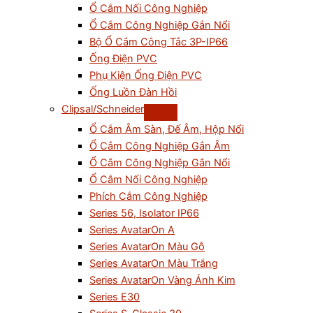
Ổ Cắm Nối Công Nghiệp
Ổ Cắm Công Nghiệp Gắn Nổi
Bộ Ổ Cắm Công Tắc 3P-IP66
Ống Điện PVC
Phụ Kiện Ống Điện PVC
Ống Luồn Đàn Hồi
Clipsal/Schneider
Ổ Cắm Âm Sàn, Đế Âm, Hộp Nổi
Ổ Cắm Công Nghiệp Gắn Âm
Ổ Cắm Công Nghiệp Gắn Nổi
Ổ Cắm Nối Công Nghiệp
Phích Cắm Công Nghiệp
Series 56, Isolator IP66
Series AvatarOn A
Series AvatarOn Màu Gỗ
Series AvatarOn Màu Trắng
Series AvatarOn Vàng Ánh Kim
Series E30