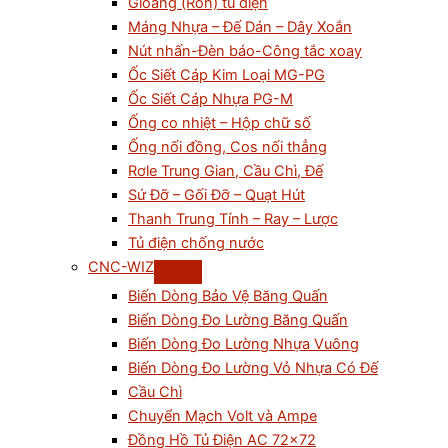
Gioăng (Ron) tủ điện
Máng Nhựa – Đế Dán – Dây Xoắn
Nút nhấn-Đèn báo-Công tắc xoay
Ốc Siết Cáp Kim Loại MG-PG
Ốc Siết Cáp Nhựa PG-M
Ống co nhiệt – Hộp chữ số
Ống nối đồng, Cos nối thẳng
Rơle Trung Gian, Cầu Chì, Đế
Sứ Đỡ – Gối Đỡ – Quạt Hút
Thanh Trung Tính – Ray – Lược
Tủ điện chống nước
CNC-WIZ
Biến Dòng Bảo Vệ Băng Quấn
Biến Dòng Đo Lường Băng Quấn
Biến Dòng Đo Lường Nhựa Vuông
Biến Dòng Đo Lường Vỏ Nhựa Có Đế
Cầu Chì
Chuyển Mạch Volt và Ampe
Đồng Hồ Tủ Điện AC 72×72