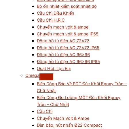
Bộ ổn nhiệt kiểm soát nhiệt độ
Cầu Chì Điều Khiển
Cầu Chì H.R.C
Chuyển mạch volt & ampe
Chuyển mạch volt & ampe IP55
Đồng hồ tủ điện AC 72×72
Đồng hồ tủ điện AC 72×72 IP65
Đồng hồ tủ điện AC 96×96
Đồng hồ tủ điện AC 96×96 IP65
Quạt Hút, Lọc Bụi
Omega
Biến Dòng Bảo Vệ PCT Đúc Khối Epoxy Tròn –
Chữ Nhật
Biến Dòng Đo Lường MCT Đúc Khối Epoxy
Tròn – Chữ Nhật
Cầu Chì
Chuyển Mạch Volt & Ampe
Đèn báo, nút nhấn Ø22 Compact