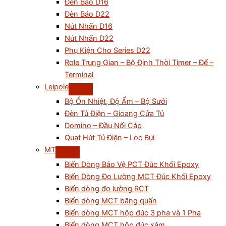
Đèn Báo D16
Đèn Báo D22
Nút Nhấn D16
Nút Nhấn D22
Phụ Kiện Cho Series D22
Rơle Trung Gian – Bộ Định Thời Timer – Đế –
Terminal
Leipole
Bộ Ổn Nhiệt, Độ Ẩm – Bộ Sưởi
Đèn Tủ Điện – Gioang Cửa Tủ
Domino – Đầu Nối Cáp
Quạt Hút Tủ Điện – Lọc Bụi
MT
Biến Dòng Bảo Vệ PCT Đúc Khối Epoxy
Biến Dòng Đo Lường MCT Đúc Khối Epoxy
Biến dòng đo lường RCT
Biến dòng MCT băng quấn
Biến dòng MCT hộp đúc 3 pha và 1 Pha
Biến dòng MCT hộp đúc xám