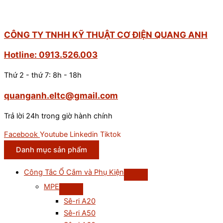
CÔNG TY TNHH KỸ THUẬT CƠ ĐIỆN QUANG ANH
Hotline: 0913.526.003
Thứ 2 - thứ 7: 8h - 18h
quanganh.eltc@gmail.com
Trả lời 24h trong giờ hành chính
Facebook
Youtube
Linkedin
Tiktok
Danh mục sản phẩm
Công Tắc Ổ Cắm và Phụ Kiện
MPE
Sê-ri A20
Sê-ri A50