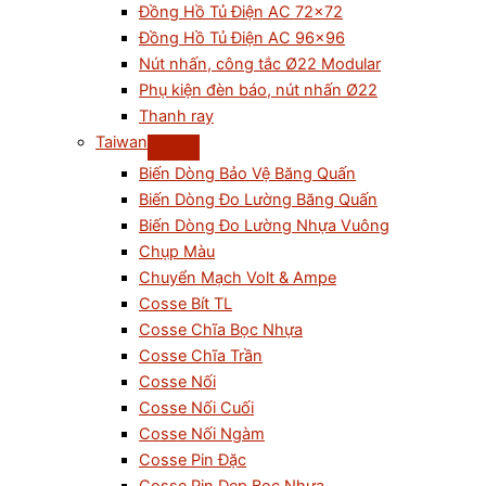
Đồng Hồ Tủ Điện AC 72×72
Đồng Hồ Tủ Điện AC 96×96
Nút nhấn, công tắc Ø22 Modular
Phụ kiện đèn báo, nút nhấn Ø22
Thanh ray
Taiwan
Biến Dòng Bảo Vệ Băng Quấn
Biến Dòng Đo Lường Băng Quấn
Biến Dòng Đo Lường Nhựa Vuông
Chụp Màu
Chuyển Mạch Volt & Ampe
Cosse Bít TL
Cosse Chĩa Bọc Nhựa
Cosse Chĩa Trần
Cosse Nối
Cosse Nối Cuối
Cosse Nối Ngàm
Cosse Pin Đặc