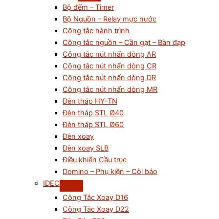
Bộ đếm – Timer
Bộ Nguồn – Relay mực nước
Công tắc hành trình
Công tắc nguồn – Cần gạt – Bàn đạp
Công tắc nút nhấn dòng AR
Công tắc nút nhấn dòng CR
Công tắc nút nhấn dòng DR
Công tắc nút nhấn dòng MR
Đèn tháp HY-TN
Đèn tháp STL Ø40
Đèn tháp STL Ø60
Đèn xoay
Đèn xoay SLB
Điều khiển Cầu trục
Domino – Phụ kiện – Còi báo
IDEC
Công Tắc Xoay D16
Công Tắc Xoay D22