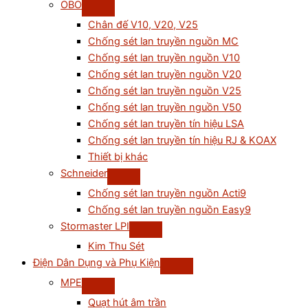
OBO
Chân đế V10, V20, V25
Chống sét lan truyền nguồn MC
Chống sét lan truyền nguồn V10
Chống sét lan truyền nguồn V20
Chống sét lan truyền nguồn V25
Chống sét lan truyền nguồn V50
Chống sét lan truyền tín hiệu LSA
Chống sét lan truyền tín hiệu RJ & KOAX
Thiết bị khác
Schneider
Chống sét lan truyền nguồn Acti9
Chống sét lan truyền nguồn Easy9
Stormaster LPI
Kim Thu Sét
Điện Dân Dụng và Phụ Kiện
MPE
Quạt hút âm trần