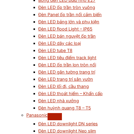
Bóng đèn LED bulb nhỏ E27
Đèn LED ốp trần tròn vuông
Đèn Panel ốp trần nổi cảm biến
Đèn LED bảng lớn và phụ kiện
Đèn LED flood Light – IP65
Đèn LED bán nguyệt ốp trần
Đèn LED dây các loại
Đèn LED tube T8
Đèn LED tiêu điểm track light
Đèn LED ốp trần lon tròn nổi
Đèn LED gắn tường trang trí
Đèn LED trang trí sân vườn
Đèn LED lối đi, cầu thang
Đèn LED thoát hiểm – Khẩn cấp
Đèn LED nhà xưởng
Đèn huỳnh quang T8 – T5
Panasonic
Đèn LED downlight DN series
Đèn LED downlight Neo slim