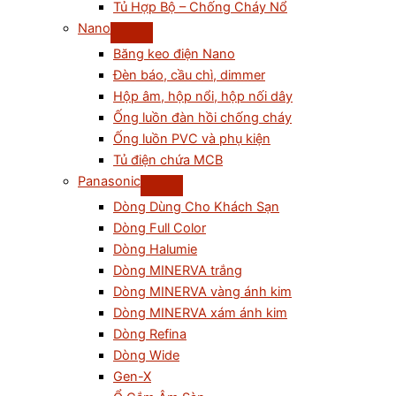
Tủ Hợp Bộ – Chống Cháy Nổ
Nano
Băng keo điện Nano
Đèn báo, cầu chì, dimmer
Hộp âm, hộp nổi, hộp nối dây
Ống luồn đàn hồi chống cháy
Ống luồn PVC và phụ kiện
Tủ điện chứa MCB
Panasonic
Dòng Dùng Cho Khách Sạn
Dòng Full Color
Dòng Halumie
Dòng MINERVA trắng
Dòng MINERVA vàng ánh kim
Dòng MINERVA xám ánh kim
Dòng Refina
Dòng Wide
Gen-X