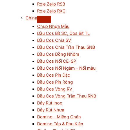
Rơle Zelio RSB
Rơle Zelio RXG
China
Chụp Nhựa Màu
Đầu Cos Bít SC, Cos Bít TL
Đầu Cos Chĩa SV
Đầu Cos Chĩa Trần Thau SNB
Đầu Cos Đồng Nhôm
Đầu Cos Nối CE-SP
Đầu Cos Nối Ngàm – Nối màu
Đầu Cos Pin Đặc
Đầu Cos Pin Rỗng
Đầu Cos Vòng RV
Đầu Cos Vòng Trần Thau RNB
Dây Rút Inox
Dây Rút Nhựa
Domino – Miếng Chặn
Domino Tép & Phụ Kiện