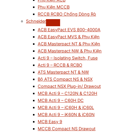
Phụ Kiện ACB
Phụ Kiện MCCB
RCCB RCBO Chống Dòng Rò
Schneider
ACB EasyPact EVS 800-4000A
ACB EasyPact MVS & Phụ Kiện
ACB Masterpact NT & Phụ Kiện
ACB Masterpact NW & Phụ Kiện
Acti 9 – Isolating Switch, Fuse
Acti 9 – RCCB & RCBO
ATS Masterpact NT & NW
Bộ ATS Compact NS & NSX
Compact NSX Plug-in/ Drawout
MCB Acti 9 – C120N & C120H
MCB Acti 9 – C60H DC
MCB Acti 9 – iC60H & iC60L
MCB Acti 9 – iK60N & iC60N
MCB Easy 9
MCCB Compact NS Drawout