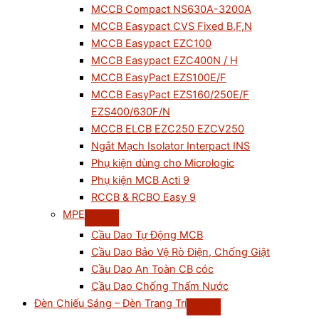
MCCB Compact NS630A-3200A
MCCB Easypact CVS Fixed B,F,N
MCCB Easypact EZC100
MCCB Easypact EZC400N / H
MCCB EasyPact EZS100E/F
MCCB EasyPact EZS160/250E/F
EZS400/630F/N
MCCB ELCB EZC250 EZCV250
Ngắt Mạch Isolator Interpact INS
Phụ kiện dùng cho Micrologic
Phụ kiện MCB Acti 9
RCCB & RCBO Easy 9
MPE
Cầu Dao Tự Động MCB
Cầu Dao Bảo Vệ Rò Điện, Chống Giật
Cầu Dao An Toàn CB cóc
Cầu Dao Chống Thấm Nước
Đèn Chiếu Sáng – Đèn Trang Trí