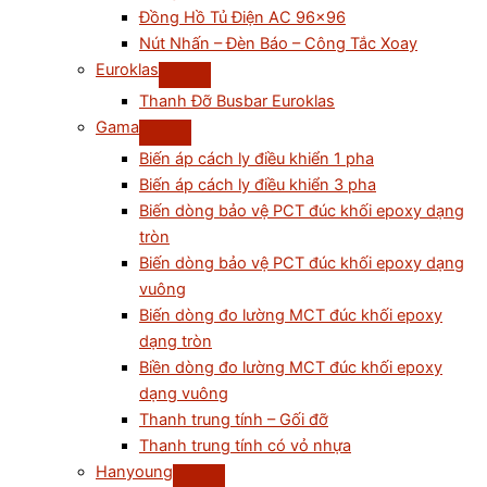
Đồng Hồ Tủ Điện AC 96×96
Nút Nhấn – Đèn Báo – Công Tắc Xoay
Euroklas
Thanh Đỡ Busbar Euroklas
Gama
Biến áp cách ly điều khiển 1 pha
Biến áp cách ly điều khiển 3 pha
Biến dòng bảo vệ PCT đúc khối epoxy dạng
tròn
Biến dòng bảo vệ PCT đúc khối epoxy dạng
vuông
Biến dòng đo lường MCT đúc khối epoxy
dạng tròn
Biền dòng đo lường MCT đúc khối epoxy
dạng vuông
Thanh trung tính – Gối đỡ
Thanh trung tính có vỏ nhựa
Hanyoung