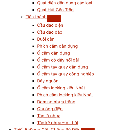
Quạt điện dân dụng các loại
Quạt Hút Gắn Trần
Tiến thành
Cầu dao điện
Cầu dao đảo
Đuôi đèn
Phích cắm dân dụng
Ổ cắm dân dụng
Ổ cắm có dây nối dài
Ổ cắm tay quay dân dụng
Ổ cắm tay quay công nghiệp
Dây nguồn
Ổ cắm locking kiểu Nhật
Phích cắm locking kiểu Nhật
Domino nhựa trắng
Chuông điện
Táp lô nhựa
Tắc kê nhựa – Vít bắt
Thiết Bị Đóng Cắt, Chống Rò Điện