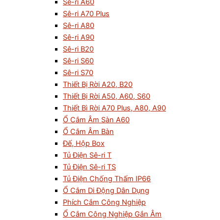
Sê-ri A60
Sê-ri A70 Plus
Sê-ri A80
Sê-ri A90
Sê-ri B20
Sê-ri S60
Sê-ri S70
Thiết Bị Rời A20, B20
Thiết Bị Rời A50, A60, S60
Thiết Bì Rời A70 Plus, A80, A90
Ổ Cắm Âm Sàn A60
Ổ Cắm Âm Bàn
Đế, Hộp Box
Tủ Điện Sê-ri T
Tủ Điện Sê-ri TS
Tủ Điện Chống Thấm IP66
Ổ Cắm Di Động Dân Dụng
Phích Cắm Công Nghiệp
Ổ Cắm Công Nghiệp Gắn Âm