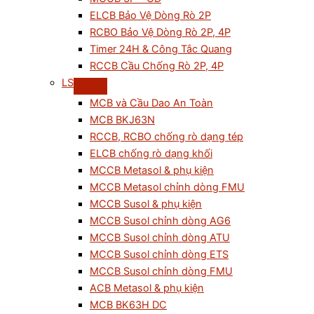
ELCB Bảo Vệ Dòng Rò 2P
RCBO Bảo Vệ Dòng Rò 2P, 4P
Timer 24H & Công Tắc Quang
RCCB Cầu Chống Rò 2P, 4P
LS
MCB và Cầu Dao An Toàn
MCB BKJ63N
RCCB, RCBO chống rò dạng tép
ELCB chống rò dạng khối
MCCB Metasol & phụ kiện
MCCB Metasol chỉnh dòng FMU
MCCB Susol & phụ kiện
MCCB Susol chỉnh dòng AG6
MCCB Susol chỉnh dòng ATU
MCCB Susol chỉnh dòng ETS
MCCB Susol chỉnh dòng FMU
ACB Metasol & phụ kiện
MCB BK63H DC