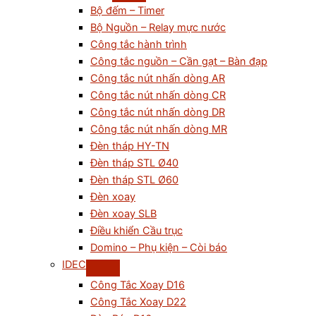
Bộ đếm – Timer
Bộ Nguồn – Relay mực nước
Công tắc hành trình
Công tắc nguồn – Cần gạt – Bàn đạp
Công tắc nút nhấn dòng AR
Công tắc nút nhấn dòng CR
Công tắc nút nhấn dòng DR
Công tắc nút nhấn dòng MR
Đèn tháp HY-TN
Đèn tháp STL Ø40
Đèn tháp STL Ø60
Đèn xoay
Đèn xoay SLB
Điều khiển Cầu trục
Domino – Phụ kiện – Còi báo
IDEC
Công Tắc Xoay D16
Công Tắc Xoay D22