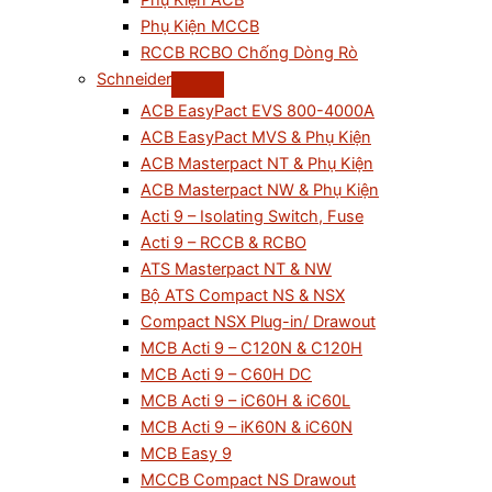
Phụ Kiện ACB
Phụ Kiện MCCB
RCCB RCBO Chống Dòng Rò
Schneider
ACB EasyPact EVS 800-4000A
ACB EasyPact MVS & Phụ Kiện
ACB Masterpact NT & Phụ Kiện
ACB Masterpact NW & Phụ Kiện
Acti 9 – Isolating Switch, Fuse
Acti 9 – RCCB & RCBO
ATS Masterpact NT & NW
Bộ ATS Compact NS & NSX
Compact NSX Plug-in/ Drawout
MCB Acti 9 – C120N & C120H
MCB Acti 9 – C60H DC
MCB Acti 9 – iC60H & iC60L
MCB Acti 9 – iK60N & iC60N
MCB Easy 9
MCCB Compact NS Drawout