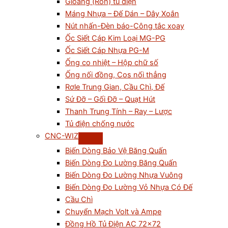
Gioăng (Ron) tủ điện
Máng Nhựa – Đế Dán – Dây Xoắn
Nút nhấn-Đèn báo-Công tắc xoay
Ốc Siết Cáp Kim Loại MG-PG
Ốc Siết Cáp Nhựa PG-M
Ống co nhiệt – Hộp chữ số
Ống nối đồng, Cos nối thẳng
Rơle Trung Gian, Cầu Chì, Đế
Sứ Đỡ – Gối Đỡ – Quạt Hút
Thanh Trung Tính – Ray – Lược
Tủ điện chống nước
CNC-WIZ
Biến Dòng Bảo Vệ Băng Quấn
Biến Dòng Đo Lường Băng Quấn
Biến Dòng Đo Lường Nhựa Vuông
Biến Dòng Đo Lường Vỏ Nhựa Có Đế
Cầu Chì
Chuyển Mạch Volt và Ampe
Đồng Hồ Tủ Điện AC 72×72