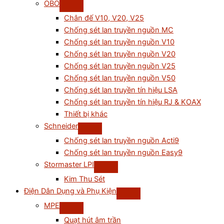
OBO
Chân đế V10, V20, V25
Chống sét lan truyền nguồn MC
Chống sét lan truyền nguồn V10
Chống sét lan truyền nguồn V20
Chống sét lan truyền nguồn V25
Chống sét lan truyền nguồn V50
Chống sét lan truyền tín hiệu LSA
Chống sét lan truyền tín hiệu RJ & KOAX
Thiết bị khác
Schneider
Chống sét lan truyền nguồn Acti9
Chống sét lan truyền nguồn Easy9
Stormaster LPI
Kim Thu Sét
Điện Dân Dụng và Phụ Kiện
MPE
Quạt hút âm trần