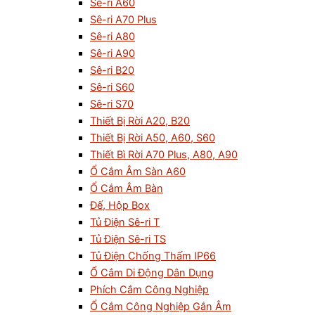
Sê-ri A60
Sê-ri A70 Plus
Sê-ri A80
Sê-ri A90
Sê-ri B20
Sê-ri S60
Sê-ri S70
Thiết Bị Rời A20, B20
Thiết Bị Rời A50, A60, S60
Thiết Bì Rời A70 Plus, A80, A90
Ổ Cắm Âm Sàn A60
Ổ Cắm Âm Bàn
Đế, Hộp Box
Tủ Điện Sê-ri T
Tủ Điện Sê-ri TS
Tủ Điện Chống Thấm IP66
Ổ Cắm Di Động Dân Dụng
Phích Cắm Công Nghiệp
Ổ Cắm Công Nghiệp Gắn Âm