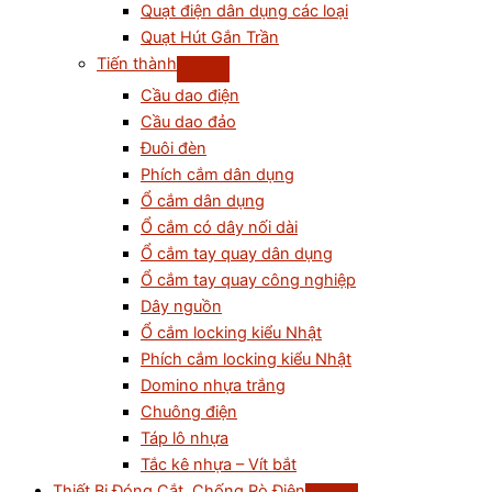
Quạt điện dân dụng các loại
Quạt Hút Gắn Trần
Tiến thành
Cầu dao điện
Cầu dao đảo
Đuôi đèn
Phích cắm dân dụng
Ổ cắm dân dụng
Ổ cắm có dây nối dài
Ổ cắm tay quay dân dụng
Ổ cắm tay quay công nghiệp
Dây nguồn
Ổ cắm locking kiểu Nhật
Phích cắm locking kiểu Nhật
Domino nhựa trắng
Chuông điện
Táp lô nhựa
Tắc kê nhựa – Vít bắt
Thiết Bị Đóng Cắt, Chống Rò Điện