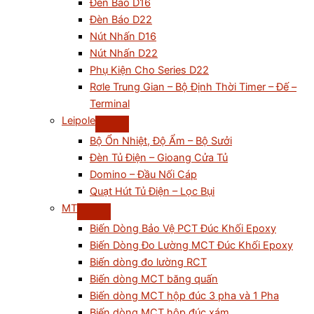
Đèn Báo D16
Đèn Báo D22
Nút Nhấn D16
Nút Nhấn D22
Phụ Kiện Cho Series D22
Rơle Trung Gian – Bộ Định Thời Timer – Đế –
Terminal
Leipole
Bộ Ổn Nhiệt, Độ Ẩm – Bộ Sưởi
Đèn Tủ Điện – Gioang Cửa Tủ
Domino – Đầu Nối Cáp
Quạt Hút Tủ Điện – Lọc Bụi
MT
Biến Dòng Bảo Vệ PCT Đúc Khối Epoxy
Biến Dòng Đo Lường MCT Đúc Khối Epoxy
Biến dòng đo lường RCT
Biến dòng MCT băng quấn
Biến dòng MCT hộp đúc 3 pha và 1 Pha
Biến dòng MCT hộp đúc xám