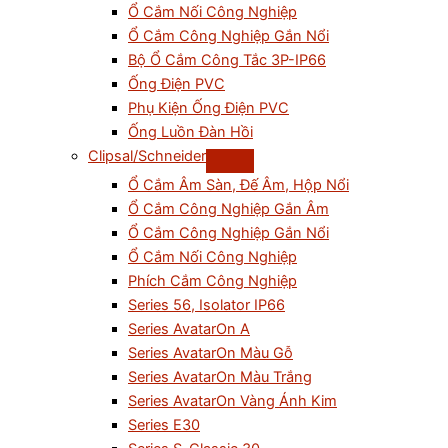
Ổ Cắm Nối Công Nghiệp
Ổ Cắm Công Nghiệp Gắn Nổi
Bộ Ổ Cắm Công Tắc 3P-IP66
Ống Điện PVC
Phụ Kiện Ống Điện PVC
Ống Luồn Đàn Hồi
Clipsal/Schneider
Ổ Cắm Âm Sàn, Đế Âm, Hộp Nổi
Ổ Cắm Công Nghiệp Gắn Âm
Ổ Cắm Công Nghiệp Gắn Nổi
Ổ Cắm Nối Công Nghiệp
Phích Cắm Công Nghiệp
Series 56, Isolator IP66
Series AvatarOn A
Series AvatarOn Màu Gỗ
Series AvatarOn Màu Trắng
Series AvatarOn Vàng Ánh Kim
Series E30