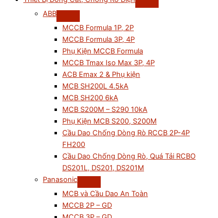
ABB
MCCB Formula 1P, 2P
MCCB Formula 3P, 4P
Phụ Kiện MCCB Formula
MCCB Tmax Iso Max 3P, 4P
ACB Emax 2 & Phụ kiện
MCB SH200L 4.5kA
MCB SH200 6kA
MCB S200M – S290 10kA
Phụ Kiện MCB S200, S200M
Cầu Dao Chống Dòng Rò RCCB 2P-4P
FH200
Cầu Dao Chống Dòng Rò, Quá Tải RCBO
DS201L, DS201, DS201M
Panasonic
MCB và Cầu Dao An Toàn
MCCB 2P – GD
MCCB 3P – GD