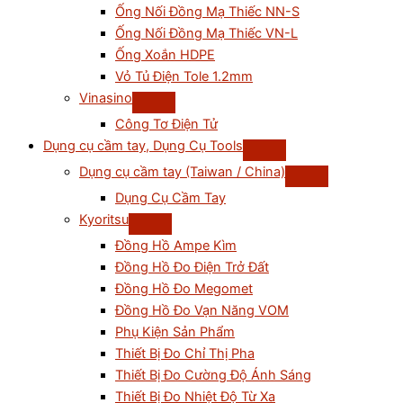
Ống Nối Đồng Mạ Thiếc NN-S
Ống Nối Đồng Mạ Thiếc VN-L
Ống Xoắn HDPE
Vỏ Tủ Điện Tole 1.2mm
Vinasino
Công Tơ Điện Tử
Dụng cụ cầm tay, Dụng Cụ Tools
Dụng cụ cầm tay (Taiwan / China)
Dụng Cụ Cầm Tay
Kyoritsu
Đồng Hồ Ampe Kìm
Đồng Hồ Đo Điện Trở Đất
Đồng Hồ Đo Megomet
Đồng Hồ Đo Vạn Năng VOM
Phụ Kiện Sản Phẩm
Thiết Bị Đo Chỉ Thị Pha
Thiết Bị Đo Cường Độ Ánh Sáng
Thiết Bị Đo Nhiệt Độ Từ Xa