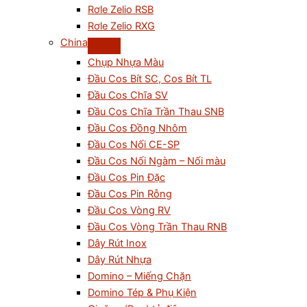
Rơle Zelio RSB
Rơle Zelio RXG
China
Chụp Nhựa Màu
Đầu Cos Bít SC, Cos Bít TL
Đầu Cos Chĩa SV
Đầu Cos Chĩa Trần Thau SNB
Đầu Cos Đồng Nhôm
Đầu Cos Nối CE-SP
Đầu Cos Nối Ngàm – Nối màu
Đầu Cos Pin Đặc
Đầu Cos Pin Rỗng
Đầu Cos Vòng RV
Đầu Cos Vòng Trần Thau RNB
Dây Rút Inox
Dây Rút Nhựa
Domino – Miếng Chặn
Domino Tép & Phụ Kiện