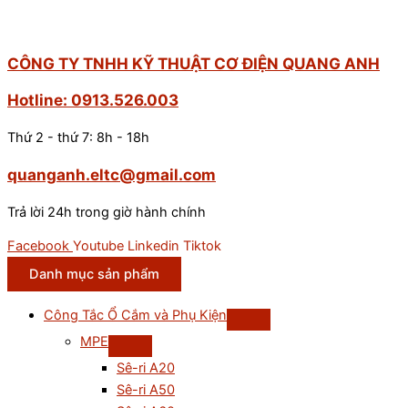
CÔNG TY TNHH KỸ THUẬT CƠ ĐIỆN QUANG ANH
Hotline: 0913.526.003
Thứ 2 - thứ 7: 8h - 18h
quanganh.eltc@gmail.com
Trả lời 24h trong giờ hành chính
Facebook
Youtube
Linkedin
Tiktok
Danh mục sản phẩm
Công Tắc Ổ Cắm và Phụ Kiện
MPE
Sê-ri A20
Sê-ri A50