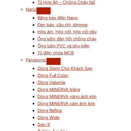
Tủ Hợp Bộ – Chống Cháy Nổ
Nano
Băng keo điện Nano
Đèn báo, cầu chì, dimmer
Hộp âm, hộp nổi, hộp nối dây
Ống luồn đàn hồi chống cháy
Ống luồn PVC và phụ kiện
Tủ điện chứa MCB
Panasonic
Dòng Dùng Cho Khách Sạn
Dòng Full Color
Dòng Halumie
Dòng MINERVA trắng
Dòng MINERVA vàng ánh kim
Dòng MINERVA xám ánh kim
Dòng Refina
Dòng Wide
Gen-X