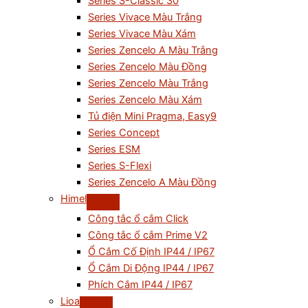
Series S-Classic 30
Series Vivace Màu Trắng
Series Vivace Màu Xám
Series Zencelo A Màu Trắng
Series Zencelo Màu Đồng
Series Zencelo Màu Trắng
Series Zencelo Màu Xám
Tủ điện Mini Pragma, Easy9
Series Concept
Series ESM
Series S-Flexi
Series Zencelo A Màu Đồng
Himel
Công tắc ổ cắm Click
Công tắc ổ cắm Prime V2
Ổ Cắm Cố Định IP44 / IP67
Ổ Cắm Di Động IP44 / IP67
Phích Cắm IP44 / IP67
Lioa