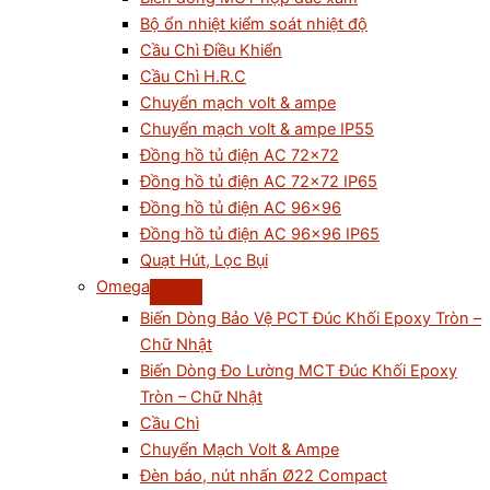
Bộ ổn nhiệt kiểm soát nhiệt độ
Cầu Chì Điều Khiển
Cầu Chì H.R.C
Chuyển mạch volt & ampe
Chuyển mạch volt & ampe IP55
Đồng hồ tủ điện AC 72×72
Đồng hồ tủ điện AC 72×72 IP65
Đồng hồ tủ điện AC 96×96
Đồng hồ tủ điện AC 96×96 IP65
Quạt Hút, Lọc Bụi
Omega
Biến Dòng Bảo Vệ PCT Đúc Khối Epoxy Tròn –
Chữ Nhật
Biến Dòng Đo Lường MCT Đúc Khối Epoxy
Tròn – Chữ Nhật
Cầu Chì
Chuyển Mạch Volt & Ampe
Đèn báo, nút nhấn Ø22 Compact