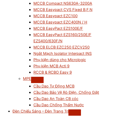
MCCB Compact NS630A-3200A
MCCB Easypact CVS Fixed B,F,N
MCCB Easypact EZC100
MCCB Easypact EZC400N / H
MCCB EasyPact EZS100E/F
MCCB EasyPact EZS160/250E/F
EZS400/630F/N
MCCB ELCB EZC250 EZCV250
Ngắt Mạch Isolator Interpact INS
Phụ kiện dùng cho Micrologic
Phụ kiện MCB Acti 9
RCCB & RCBO Easy 9
MPE
Cầu Dao Tự Động MCB
Cầu Dao Bảo Vệ Rò Điện, Chống Giật
Cầu Dao An Toàn CB cóc
Cầu Dao Chống Thấm Nước
Đèn Chiếu Sáng – Đèn Trang Trí