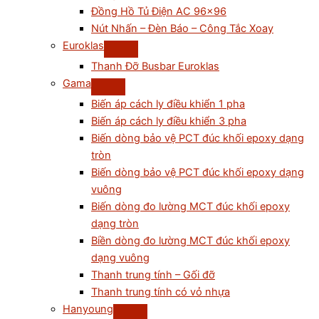
Đồng Hồ Tủ Điện AC 96×96
Nút Nhấn – Đèn Báo – Công Tắc Xoay
Euroklas
Thanh Đỡ Busbar Euroklas
Gama
Biến áp cách ly điều khiển 1 pha
Biến áp cách ly điều khiển 3 pha
Biến dòng bảo vệ PCT đúc khối epoxy dạng
tròn
Biến dòng bảo vệ PCT đúc khối epoxy dạng
vuông
Biến dòng đo lường MCT đúc khối epoxy
dạng tròn
Biền dòng đo lường MCT đúc khối epoxy
dạng vuông
Thanh trung tính – Gối đỡ
Thanh trung tính có vỏ nhựa
Hanyoung