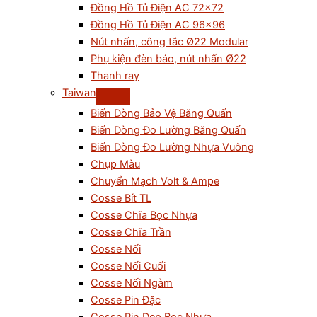
Đồng Hồ Tủ Điện AC 72×72
Đồng Hồ Tủ Điện AC 96×96
Nút nhấn, công tắc Ø22 Modular
Phụ kiện đèn báo, nút nhấn Ø22
Thanh ray
Taiwan
Biến Dòng Bảo Vệ Băng Quấn
Biến Dòng Đo Lường Băng Quấn
Biến Dòng Đo Lường Nhựa Vuông
Chụp Màu
Chuyển Mạch Volt & Ampe
Cosse Bít TL
Cosse Chĩa Bọc Nhựa
Cosse Chĩa Trần
Cosse Nối
Cosse Nối Cuối
Cosse Nối Ngàm
Cosse Pin Đặc