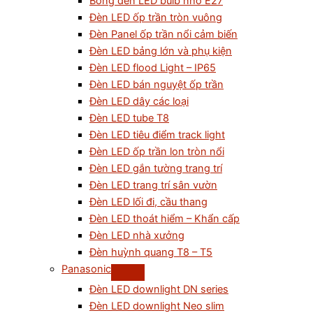
Bóng đèn LED bulb nhỏ E27
Đèn LED ốp trần tròn vuông
Đèn Panel ốp trần nổi cảm biến
Đèn LED bảng lớn và phụ kiện
Đèn LED flood Light – IP65
Đèn LED bán nguyệt ốp trần
Đèn LED dây các loại
Đèn LED tube T8
Đèn LED tiêu điểm track light
Đèn LED ốp trần lon tròn nổi
Đèn LED gắn tường trang trí
Đèn LED trang trí sân vườn
Đèn LED lối đi, cầu thang
Đèn LED thoát hiểm – Khẩn cấp
Đèn LED nhà xưởng
Đèn huỳnh quang T8 – T5
Panasonic
Đèn LED downlight DN series
Đèn LED downlight Neo slim