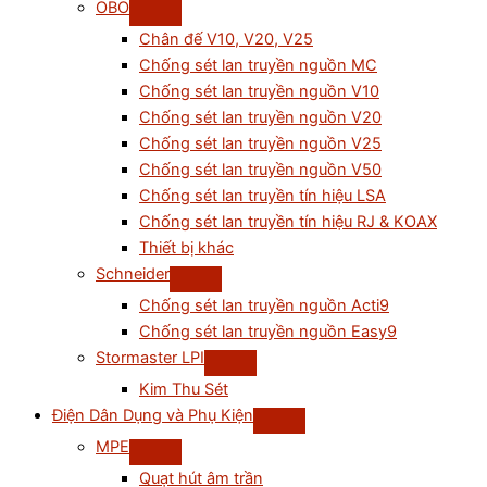
OBO
Chân đế V10, V20, V25
Chống sét lan truyền nguồn MC
Chống sét lan truyền nguồn V10
Chống sét lan truyền nguồn V20
Chống sét lan truyền nguồn V25
Chống sét lan truyền nguồn V50
Chống sét lan truyền tín hiệu LSA
Chống sét lan truyền tín hiệu RJ & KOAX
Thiết bị khác
Schneider
Chống sét lan truyền nguồn Acti9
Chống sét lan truyền nguồn Easy9
Stormaster LPI
Kim Thu Sét
Điện Dân Dụng và Phụ Kiện
MPE
Quạt hút âm trần