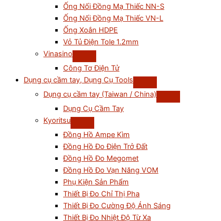
Ống Nối Đồng Mạ Thiếc NN-S
Ống Nối Đồng Mạ Thiếc VN-L
Ống Xoắn HDPE
Vỏ Tủ Điện Tole 1.2mm
Vinasino
Công Tơ Điện Tử
Dụng cụ cầm tay, Dụng Cụ Tools
Dụng cụ cầm tay (Taiwan / China)
Dụng Cụ Cầm Tay
Kyoritsu
Đồng Hồ Ampe Kìm
Đồng Hồ Đo Điện Trở Đất
Đồng Hồ Đo Megomet
Đồng Hồ Đo Vạn Năng VOM
Phụ Kiện Sản Phẩm
Thiết Bị Đo Chỉ Thị Pha
Thiết Bị Đo Cường Độ Ánh Sáng
Thiết Bị Đo Nhiệt Độ Từ Xa