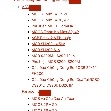
ABB
MCCB Formula 1P, 2P
MCCB Formula 3P, 4P
Phụ Kiện MCCB Formula
MCCB Tmax Iso Max 3P, 4P
ACB Emax 2 & Phụ kiện
MCB SH200L 4.5kA
MCB SH200 6kA
MCB S200M – S290 10kA
Phụ Kiện MCB S200, S200M
Cầu Dao Chống Dòng Rò RCCB 2P-4P
FH200
Cầu Dao Chống Dòng Rò, Quá Tải RCBO
DS201L, DS201, DS201M
Panasonic
MCB và Cầu Dao An Toàn
MCCB 2P – GD
MCCB 3P – GD