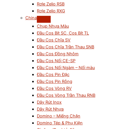
Rơle Zelio RSB
Rơle Zelio RXG
China
Chụp Nhựa Màu
Đầu Cos Bít SC, Cos Bít TL
Đầu Cos Chĩa SV
Đầu Cos Chĩa Trần Thau SNB
Đầu Cos Đồng Nhôm
Đầu Cos Nối CE-SP
Đầu Cos Nối Ngàm – Nối màu
Đầu Cos Pin Đặc
Đầu Cos Pin Rỗng
Đầu Cos Vòng RV
Đầu Cos Vòng Trần Thau RNB
Dây Rút Inox
Dây Rút Nhựa
Domino – Miếng Chặn
Domino Tép & Phụ Kiện