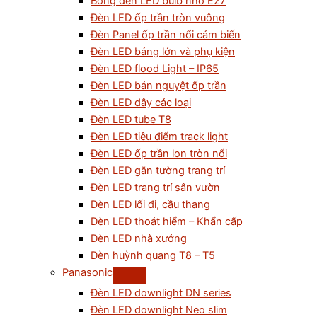
Bóng đèn LED bulb nhỏ E27
Đèn LED ốp trần tròn vuông
Đèn Panel ốp trần nổi cảm biến
Đèn LED bảng lớn và phụ kiện
Đèn LED flood Light – IP65
Đèn LED bán nguyệt ốp trần
Đèn LED dây các loại
Đèn LED tube T8
Đèn LED tiêu điểm track light
Đèn LED ốp trần lon tròn nổi
Đèn LED gắn tường trang trí
Đèn LED trang trí sân vườn
Đèn LED lối đi, cầu thang
Đèn LED thoát hiểm – Khẩn cấp
Đèn LED nhà xưởng
Đèn huỳnh quang T8 – T5
Panasonic
Đèn LED downlight DN series
Đèn LED downlight Neo slim