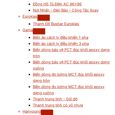
Đồng Hồ Tủ Điện AC 96×96
Nút Nhấn – Đèn Báo – Công Tắc Xoay
Euroklas
Thanh Đỡ Busbar Euroklas
Gama
Biến áp cách ly điều khiển 1 pha
Biến áp cách ly điều khiển 3 pha
Biến dòng bảo vệ PCT đúc khối epoxy dạng
tròn
Biến dòng bảo vệ PCT đúc khối epoxy dạng
vuông
Biến dòng đo lường MCT đúc khối epoxy
dạng tròn
Biền dòng đo lường MCT đúc khối epoxy
dạng vuông
Thanh trung tính – Gối đỡ
Thanh trung tính có vỏ nhựa
Hanyoung