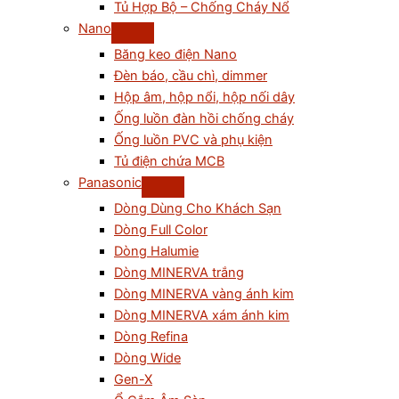
Tủ Hợp Bộ – Chống Cháy Nổ
Nano
Băng keo điện Nano
Đèn báo, cầu chì, dimmer
Hộp âm, hộp nổi, hộp nối dây
Ống luồn đàn hồi chống cháy
Ống luồn PVC và phụ kiện
Tủ điện chứa MCB
Panasonic
Dòng Dùng Cho Khách Sạn
Dòng Full Color
Dòng Halumie
Dòng MINERVA trắng
Dòng MINERVA vàng ánh kim
Dòng MINERVA xám ánh kim
Dòng Refina
Dòng Wide
Gen-X