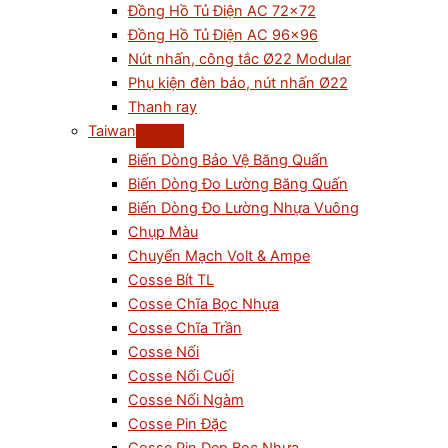
Đồng Hồ Tủ Điện AC 72×72
Đồng Hồ Tủ Điện AC 96×96
Nút nhấn, công tắc Ø22 Modular
Phụ kiện đèn báo, nút nhấn Ø22
Thanh ray
Taiwan
Biến Dòng Bảo Vệ Băng Quấn
Biến Dòng Đo Lường Băng Quấn
Biến Dòng Đo Lường Nhựa Vuông
Chụp Màu
Chuyển Mạch Volt & Ampe
Cosse Bít TL
Cosse Chĩa Bọc Nhựa
Cosse Chĩa Trần
Cosse Nối
Cosse Nối Cuối
Cosse Nối Ngàm
Cosse Pin Đặc