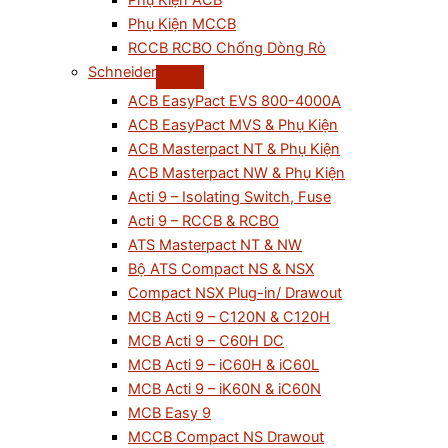
Phụ Kiện ACB
Phụ Kiện MCCB
RCCB RCBO Chống Dòng Rò
Schneider
ACB EasyPact EVS 800-4000A
ACB EasyPact MVS & Phụ Kiện
ACB Masterpact NT & Phụ Kiện
ACB Masterpact NW & Phụ Kiện
Acti 9 – Isolating Switch, Fuse
Acti 9 – RCCB & RCBO
ATS Masterpact NT & NW
Bộ ATS Compact NS & NSX
Compact NSX Plug-in/ Drawout
MCB Acti 9 – C120N & C120H
MCB Acti 9 – C60H DC
MCB Acti 9 – iC60H & iC60L
MCB Acti 9 – iK60N & iC60N
MCB Easy 9
MCCB Compact NS Drawout