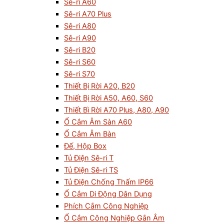
Sê-ri A60
Sê-ri A70 Plus
Sê-ri A80
Sê-ri A90
Sê-ri B20
Sê-ri S60
Sê-ri S70
Thiết Bị Rời A20, B20
Thiết Bị Rời A50, A60, S60
Thiết Bì Rời A70 Plus, A80, A90
Ổ Cắm Âm Sàn A60
Ổ Cắm Âm Bàn
Đế, Hộp Box
Tủ Điện Sê-ri T
Tủ Điện Sê-ri TS
Tủ Điện Chống Thấm IP66
Ổ Cắm Di Động Dân Dụng
Phích Cắm Công Nghiệp
Ổ Cắm Công Nghiệp Gắn Âm