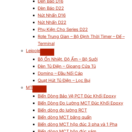
Đèn Báo D16
Đèn Báo D22
Nút Nhấn D16
Nút Nhấn D22
Phụ Kiện Cho Series D22
Rơle Trung Gian – Bộ Định Thời Timer – Đế –
Terminal
Leipole
Bộ Ổn Nhiệt, Độ Ẩm – Bộ Sưởi
Đèn Tủ Điện – Gioang Cửa Tủ
Domino – Đầu Nối Cáp
Quạt Hút Tủ Điện – Lọc Bụi
MT
Biến Dòng Bảo Vệ PCT Đúc Khối Epoxy
Biến Dòng Đo Lường MCT Đúc Khối Epoxy
Biến dòng đo lường RCT
Biến dòng MCT băng quấn
Biến dòng MCT hộp đúc 3 pha và 1 Pha
Biến dòng MCT hộp đúc xám