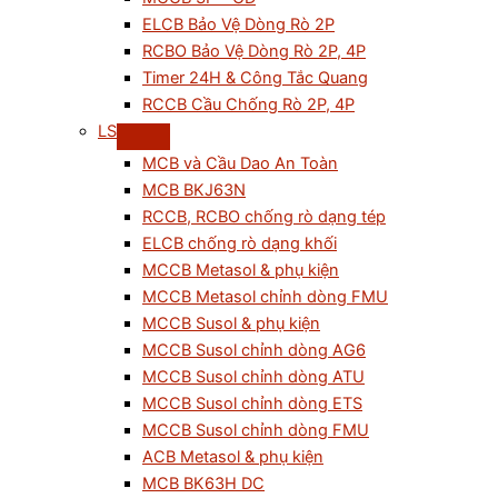
ELCB Bảo Vệ Dòng Rò 2P
RCBO Bảo Vệ Dòng Rò 2P, 4P
Timer 24H & Công Tắc Quang
RCCB Cầu Chống Rò 2P, 4P
LS
MCB và Cầu Dao An Toàn
MCB BKJ63N
RCCB, RCBO chống rò dạng tép
ELCB chống rò dạng khối
MCCB Metasol & phụ kiện
MCCB Metasol chỉnh dòng FMU
MCCB Susol & phụ kiện
MCCB Susol chỉnh dòng AG6
MCCB Susol chỉnh dòng ATU
MCCB Susol chỉnh dòng ETS
MCCB Susol chỉnh dòng FMU
ACB Metasol & phụ kiện
MCB BK63H DC