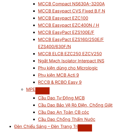
MCCB Compact NS630A-3200A
MCCB Easypact CVS Fixed B,F,N
MCCB Easypact EZC100
MCCB Easypact EZC400N / H
MCCB EasyPact EZS100E/F
MCCB EasyPact EZS160/250E/F
EZS400/630F/N
MCCB ELCB EZC250 EZCV250
Ngắt Mạch Isolator Interpact INS
Phụ kiện dùng cho Micrologic
Phụ kiện MCB Acti 9
RCCB & RCBO Easy 9
MPE
Cầu Dao Tự Động MCB
Cầu Dao Bảo Vệ Rò Điện, Chống Giật
Cầu Dao An Toàn CB cóc
Cầu Dao Chống Thấm Nước
Đèn Chiếu Sáng – Đèn Trang Trí