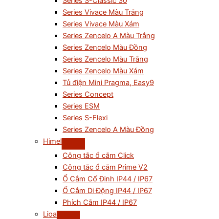
Series S-Classic 30
Series Vivace Màu Trắng
Series Vivace Màu Xám
Series Zencelo A Màu Trắng
Series Zencelo Màu Đồng
Series Zencelo Màu Trắng
Series Zencelo Màu Xám
Tủ điện Mini Pragma, Easy9
Series Concept
Series ESM
Series S-Flexi
Series Zencelo A Màu Đồng
Himel
Công tắc ổ cắm Click
Công tắc ổ cắm Prime V2
Ổ Cắm Cố Định IP44 / IP67
Ổ Cắm Di Động IP44 / IP67
Phích Cắm IP44 / IP67
Lioa