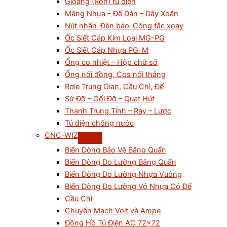
Gioăng (Ron) tủ điện
Máng Nhựa – Đế Dán – Dây Xoắn
Nút nhấn-Đèn báo-Công tắc xoay
Ốc Siết Cáp Kim Loại MG-PG
Ốc Siết Cáp Nhựa PG-M
Ống co nhiệt – Hộp chữ số
Ống nối đồng, Cos nối thẳng
Rơle Trung Gian, Cầu Chì, Đế
Sứ Đỡ – Gối Đỡ – Quạt Hút
Thanh Trung Tính – Ray – Lược
Tủ điện chống nước
CNC-WIZ
Biến Dòng Bảo Vệ Băng Quấn
Biến Dòng Đo Lường Băng Quấn
Biến Dòng Đo Lường Nhựa Vuông
Biến Dòng Đo Lường Vỏ Nhựa Có Đế
Cầu Chì
Chuyển Mạch Volt và Ampe
Đồng Hồ Tủ Điện AC 72×72