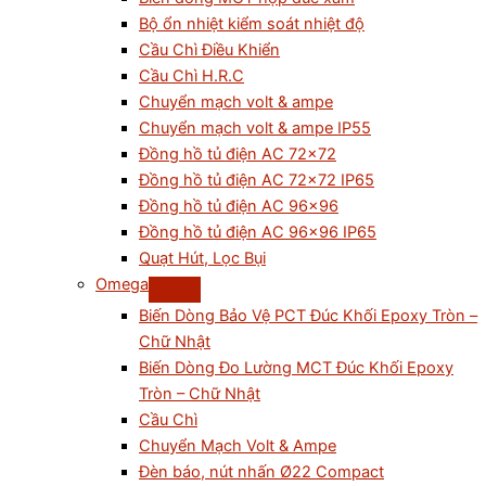
Bộ ổn nhiệt kiểm soát nhiệt độ
Cầu Chì Điều Khiển
Cầu Chì H.R.C
Chuyển mạch volt & ampe
Chuyển mạch volt & ampe IP55
Đồng hồ tủ điện AC 72×72
Đồng hồ tủ điện AC 72×72 IP65
Đồng hồ tủ điện AC 96×96
Đồng hồ tủ điện AC 96×96 IP65
Quạt Hút, Lọc Bụi
Omega
Biến Dòng Bảo Vệ PCT Đúc Khối Epoxy Tròn –
Chữ Nhật
Biến Dòng Đo Lường MCT Đúc Khối Epoxy
Tròn – Chữ Nhật
Cầu Chì
Chuyển Mạch Volt & Ampe
Đèn báo, nút nhấn Ø22 Compact