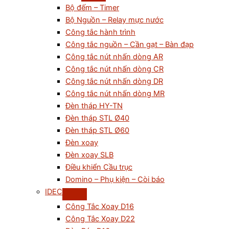
Bộ đếm – Timer
Bộ Nguồn – Relay mực nước
Công tắc hành trình
Công tắc nguồn – Cần gạt – Bàn đạp
Công tắc nút nhấn dòng AR
Công tắc nút nhấn dòng CR
Công tắc nút nhấn dòng DR
Công tắc nút nhấn dòng MR
Đèn tháp HY-TN
Đèn tháp STL Ø40
Đèn tháp STL Ø60
Đèn xoay
Đèn xoay SLB
Điều khiển Cầu trục
Domino – Phụ kiện – Còi báo
IDEC
Công Tắc Xoay D16
Công Tắc Xoay D22