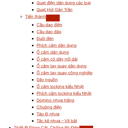
Quạt điện dân dụng các loại
Quạt Hút Gắn Trần
Tiến thành
Cầu dao điện
Cầu dao đảo
Đuôi đèn
Phích cắm dân dụng
Ổ cắm dân dụng
Ổ cắm có dây nối dài
Ổ cắm tay quay dân dụng
Ổ cắm tay quay công nghiệp
Dây nguồn
Ổ cắm locking kiểu Nhật
Phích cắm locking kiểu Nhật
Domino nhựa trắng
Chuông điện
Táp lô nhựa
Tắc kê nhựa – Vít bắt
Thiết Bị Đóng Cắt, Chống Rò Điện