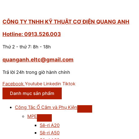
CÔNG TY TNHH KỸ THUẬT CƠ ĐIỆN QUANG ANH
Hotline: 0913.526.003
Thứ 2 - thứ 7: 8h - 18h
quanganh.eltc@gmail.com
Trả lời 24h trong giờ hành chính
Facebook
Youtube
Linkedin
Tiktok
Danh mục sản phẩm
Công Tắc Ổ Cắm và Phụ Kiện
MPE
Sê-ri A20
Sê-ri A50