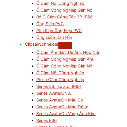
Ổ Cắm Nối Công Nghiệp
Ổ Cắm Công Nghiệp Gắn Nổi
Bộ Ổ Cắm Công Tắc 3P-IP66
Ống Điện PVC
Phụ Kiện Ống Điện PVC
Ống Luồn Đàn Hồi
Clipsal/Schneider
Ổ Cắm Âm Sàn, Đế Âm, Hộp Nổi
Ổ Cắm Công Nghiệp Gắn Âm
Ổ Cắm Công Nghiệp Gắn Nổi
Ổ Cắm Nối Công Nghiệp
Phích Cắm Công Nghiệp
Series 56, Isolator IP66
Series AvatarOn A
Series AvatarOn Màu Gỗ
Series AvatarOn Màu Trắng
Series AvatarOn Vàng Ánh Kim
Series E30