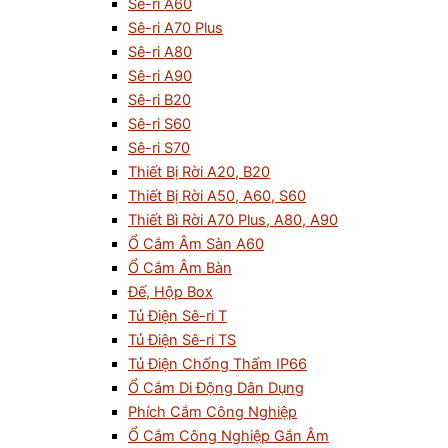
Sê-ri A60
Sê-ri A70 Plus
Sê-ri A80
Sê-ri A90
Sê-ri B20
Sê-ri S60
Sê-ri S70
Thiết Bị Rời A20, B20
Thiết Bị Rời A50, A60, S60
Thiết Bì Rời A70 Plus, A80, A90
Ổ Cắm Âm Sàn A60
Ổ Cắm Âm Bàn
Đế, Hộp Box
Tủ Điện Sê-ri T
Tủ Điện Sê-ri TS
Tủ Điện Chống Thấm IP66
Ổ Cắm Di Động Dân Dụng
Phích Cắm Công Nghiệp
Ổ Cắm Công Nghiệp Gắn Âm