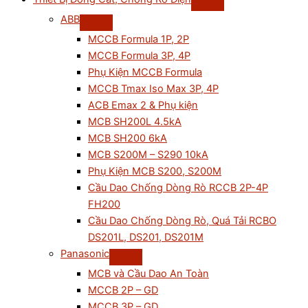
ABB
MCCB Formula 1P, 2P
MCCB Formula 3P, 4P
Phụ Kiện MCCB Formula
MCCB Tmax Iso Max 3P, 4P
ACB Emax 2 & Phụ kiện
MCB SH200L 4.5kA
MCB SH200 6kA
MCB S200M – S290 10kA
Phụ Kiện MCB S200, S200M
Cầu Dao Chống Dòng Rò RCCB 2P-4P
FH200
Cầu Dao Chống Dòng Rò, Quá Tải RCBO
DS201L, DS201, DS201M
Panasonic
MCB và Cầu Dao An Toàn
MCCB 2P – GD
MCCB 3P – GD