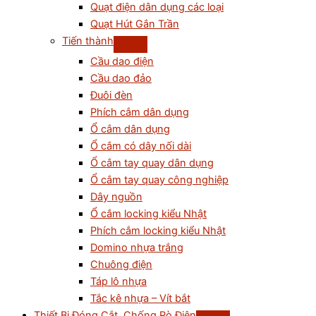
Quạt điện dân dụng các loại
Quạt Hút Gắn Trần
Tiến thành
Cầu dao điện
Cầu dao đảo
Đuôi đèn
Phích cắm dân dụng
Ổ cắm dân dụng
Ổ cắm có dây nối dài
Ổ cắm tay quay dân dụng
Ổ cắm tay quay công nghiệp
Dây nguồn
Ổ cắm locking kiểu Nhật
Phích cắm locking kiểu Nhật
Domino nhựa trắng
Chuông điện
Táp lô nhựa
Tắc kê nhựa – Vít bắt
Thiết Bị Đóng Cắt, Chống Rò Điện