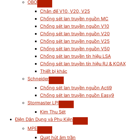
OBO
Chân đế V10, V20, V25
Chống sét lan truyền nguồn MC
Chống sét lan truyền nguồn V10
Chống sét lan truyền nguồn V20
Chống sét lan truyền nguồn V25
Chống sét lan truyền nguồn V50
Chống sét lan truyền tín hiệu LSA
Chống sét lan truyền tín hiệu RJ & KOAX
Thiết bị khác
Schneider
Chống sét lan truyền nguồn Acti9
Chống sét lan truyền nguồn Easy9
Stormaster LPI
Kim Thu Sét
Điện Dân Dụng và Phụ Kiện
MPE
Quạt hút âm trần