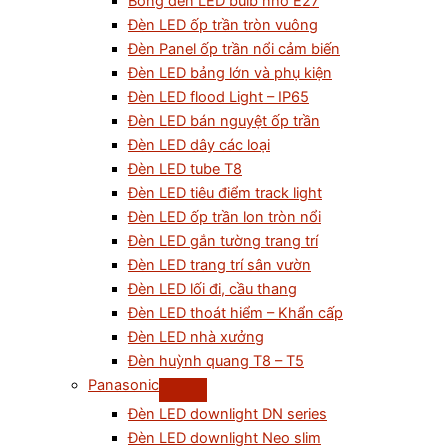
Bóng đèn LED bulb nhỏ E27
Đèn LED ốp trần tròn vuông
Đèn Panel ốp trần nổi cảm biến
Đèn LED bảng lớn và phụ kiện
Đèn LED flood Light – IP65
Đèn LED bán nguyệt ốp trần
Đèn LED dây các loại
Đèn LED tube T8
Đèn LED tiêu điểm track light
Đèn LED ốp trần lon tròn nổi
Đèn LED gắn tường trang trí
Đèn LED trang trí sân vườn
Đèn LED lối đi, cầu thang
Đèn LED thoát hiểm – Khẩn cấp
Đèn LED nhà xưởng
Đèn huỳnh quang T8 – T5
Panasonic
Đèn LED downlight DN series
Đèn LED downlight Neo slim