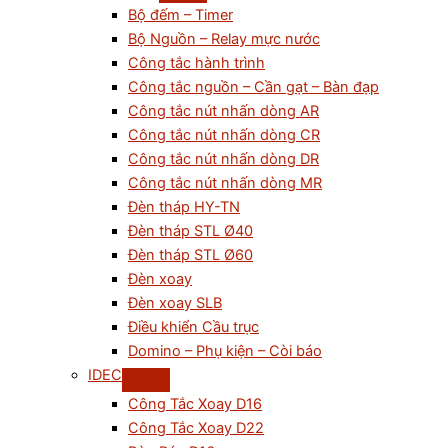
Bộ đếm – Timer
Bộ Nguồn – Relay mực nước
Công tắc hành trình
Công tắc nguồn – Cần gạt – Bàn đạp
Công tắc nút nhấn dòng AR
Công tắc nút nhấn dòng CR
Công tắc nút nhấn dòng DR
Công tắc nút nhấn dòng MR
Đèn tháp HY-TN
Đèn tháp STL Ø40
Đèn tháp STL Ø60
Đèn xoay
Đèn xoay SLB
Điều khiển Cầu trục
Domino – Phụ kiện – Còi báo
IDEC
Công Tắc Xoay D16
Công Tắc Xoay D22