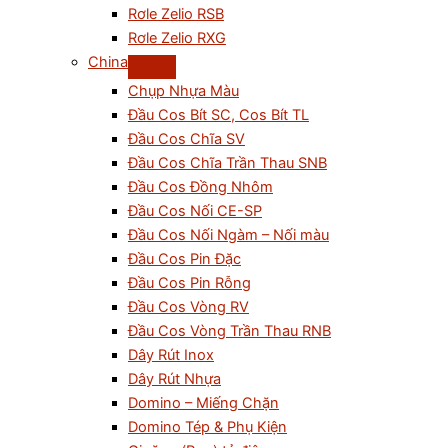
Rơle Zelio RSB
Rơle Zelio RXG
China
Chụp Nhựa Màu
Đầu Cos Bít SC, Cos Bít TL
Đầu Cos Chĩa SV
Đầu Cos Chĩa Trần Thau SNB
Đầu Cos Đồng Nhôm
Đầu Cos Nối CE-SP
Đầu Cos Nối Ngàm – Nối màu
Đầu Cos Pin Đặc
Đầu Cos Pin Rỗng
Đầu Cos Vòng RV
Đầu Cos Vòng Trần Thau RNB
Dây Rút Inox
Dây Rút Nhựa
Domino – Miếng Chặn
Domino Tép & Phụ Kiện