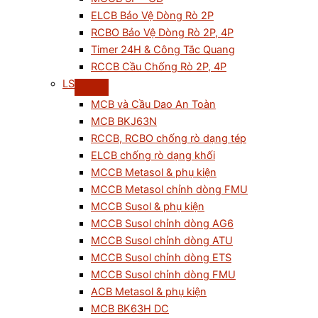
ELCB Bảo Vệ Dòng Rò 2P
RCBO Bảo Vệ Dòng Rò 2P, 4P
Timer 24H & Công Tắc Quang
RCCB Cầu Chống Rò 2P, 4P
LS
MCB và Cầu Dao An Toàn
MCB BKJ63N
RCCB, RCBO chống rò dạng tép
ELCB chống rò dạng khối
MCCB Metasol & phụ kiện
MCCB Metasol chỉnh dòng FMU
MCCB Susol & phụ kiện
MCCB Susol chỉnh dòng AG6
MCCB Susol chỉnh dòng ATU
MCCB Susol chỉnh dòng ETS
MCCB Susol chỉnh dòng FMU
ACB Metasol & phụ kiện
MCB BK63H DC