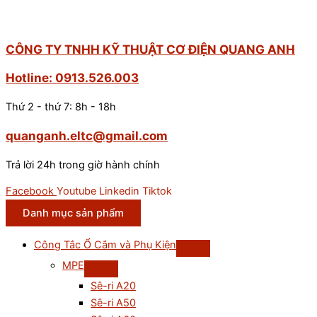
CÔNG TY TNHH KỸ THUẬT CƠ ĐIỆN QUANG ANH
Hotline: 0913.526.003
Thứ 2 - thứ 7: 8h - 18h
quanganh.eltc@gmail.com
Trả lời 24h trong giờ hành chính
Facebook
Youtube
Linkedin
Tiktok
Danh mục sản phẩm
Công Tắc Ổ Cắm và Phụ Kiện
MPE
Sê-ri A20
Sê-ri A50