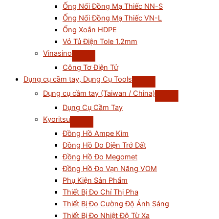
Ống Nối Đồng Mạ Thiếc NN-S
Ống Nối Đồng Mạ Thiếc VN-L
Ống Xoắn HDPE
Vỏ Tủ Điện Tole 1.2mm
Vinasino
Công Tơ Điện Tử
Dụng cụ cầm tay, Dụng Cụ Tools
Dụng cụ cầm tay (Taiwan / China)
Dụng Cụ Cầm Tay
Kyoritsu
Đồng Hồ Ampe Kìm
Đồng Hồ Đo Điện Trở Đất
Đồng Hồ Đo Megomet
Đồng Hồ Đo Vạn Năng VOM
Phụ Kiện Sản Phẩm
Thiết Bị Đo Chỉ Thị Pha
Thiết Bị Đo Cường Độ Ánh Sáng
Thiết Bị Đo Nhiệt Độ Từ Xa