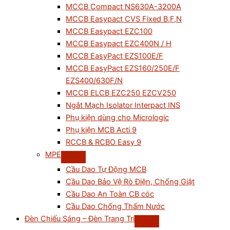
MCCB Compact NS630A-3200A
MCCB Easypact CVS Fixed B,F,N
MCCB Easypact EZC100
MCCB Easypact EZC400N / H
MCCB EasyPact EZS100E/F
MCCB EasyPact EZS160/250E/F
EZS400/630F/N
MCCB ELCB EZC250 EZCV250
Ngắt Mạch Isolator Interpact INS
Phụ kiện dùng cho Micrologic
Phụ kiện MCB Acti 9
RCCB & RCBO Easy 9
MPE
Cầu Dao Tự Động MCB
Cầu Dao Bảo Vệ Rò Điện, Chống Giật
Cầu Dao An Toàn CB cóc
Cầu Dao Chống Thấm Nước
Đèn Chiếu Sáng – Đèn Trang Trí