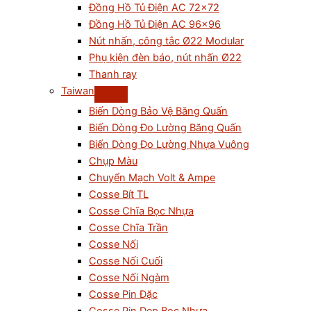
Đồng Hồ Tủ Điện AC 72×72
Đồng Hồ Tủ Điện AC 96×96
Nút nhấn, công tắc Ø22 Modular
Phụ kiện đèn báo, nút nhấn Ø22
Thanh ray
Taiwan
Biến Dòng Bảo Vệ Băng Quấn
Biến Dòng Đo Lường Băng Quấn
Biến Dòng Đo Lường Nhựa Vuông
Chụp Màu
Chuyển Mạch Volt & Ampe
Cosse Bít TL
Cosse Chĩa Bọc Nhựa
Cosse Chĩa Trần
Cosse Nối
Cosse Nối Cuối
Cosse Nối Ngàm
Cosse Pin Đặc