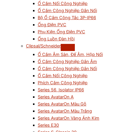
Ổ Cắm Nối Công Nghiệp
Ổ Cắm Công Nghiệp Gắn Nổi
Bộ Ổ Cắm Công Tắc 3P-IP66
Ống Điện PVC
Phụ Kiện Ống Điện PVC
Ống Luồn Đàn Hồi
Clipsal/Schneider
Ổ Cắm Âm Sàn, Đế Âm, Hộp Nổi
Ổ Cắm Công Nghiệp Gắn Âm
Ổ Cắm Công Nghiệp Gắn Nổi
Ổ Cắm Nối Công Nghiệp
Phích Cắm Công Nghiệp
Series 56, Isolator IP66
Series AvatarOn A
Series AvatarOn Màu Gỗ
Series AvatarOn Màu Trắng
Series AvatarOn Vàng Ánh Kim
Series E30