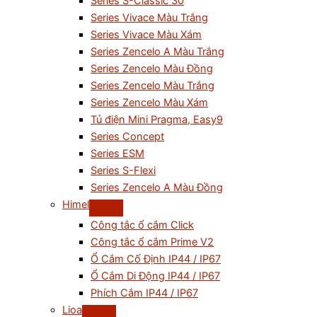
Series S-Classic 30
Series Vivace Màu Trắng
Series Vivace Màu Xám
Series Zencelo A Màu Trắng
Series Zencelo Màu Đồng
Series Zencelo Màu Trắng
Series Zencelo Màu Xám
Tủ điện Mini Pragma, Easy9
Series Concept
Series ESM
Series S-Flexi
Series Zencelo A Màu Đồng
Himel
Công tắc ổ cắm Click
Công tắc ổ cắm Prime V2
Ổ Cắm Cố Định IP44 / IP67
Ổ Cắm Di Động IP44 / IP67
Phích Cắm IP44 / IP67
Lioa