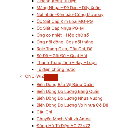
Gioăng (Ron) tủ điện
Máng Nhựa – Đế Dán – Dây Xoắn
Nút nhấn-Đèn báo-Công tắc xoay
Ốc Siết Cáp Kim Loại MG-PG
Ốc Siết Cáp Nhựa PG-M
Ống co nhiệt – Hộp chữ số
Ống nối đồng, Cos nối thẳng
Rơle Trung Gian, Cầu Chì, Đế
Sứ Đỡ – Gối Đỡ – Quạt Hút
Thanh Trung Tính – Ray – Lược
Tủ điện chống nước
CNC-WIZ
Biến Dòng Bảo Vệ Băng Quấn
Biến Dòng Đo Lường Băng Quấn
Biến Dòng Đo Lường Nhựa Vuông
Biến Dòng Đo Lường Vỏ Nhựa Có Đế
Cầu Chì
Chuyển Mạch Volt và Ampe
Đồng Hồ Tủ Điện AC 72×72