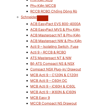
Phụ Kiện ACB
Phụ Kiện MCCB
RCCB RCBO Chống Dòng Rò
Schneider
ACB EasyPact EVS 800-4000A
ACB EasyPact MVS & Phụ Kiện
ACB Masterpact NT & Phụ Kiện
ACB Masterpact NW & Phụ Kiện
Acti 9 – Isolating Switch, Fuse
Acti 9 – RCCB & RCBO
ATS Masterpact NT & NW
Bộ ATS Compact NS & NSX
Compact NSX Plug-in/ Drawout
MCB Acti 9 – C120N & C120H
MCB Acti 9 – C60H DC
MCB Acti 9 – iC60H & iC60L
MCB Acti 9 – iK60N & iC60N
MCB Easy 9
MCCB Compact NS Drawout