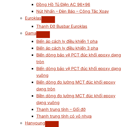
Đồng Hồ Tủ Điện AC 96×96
Nút Nhấn – Đèn Báo – Công Tắc Xoay
Euroklas
Thanh Đỡ Busbar Euroklas
Gama
Biến áp cách ly điều khiển 1 pha
Biến áp cách ly điều khiển 3 pha
Biến dòng bảo vệ PCT đúc khối epoxy dạng
tròn
Biến dòng bảo vệ PCT đúc khối epoxy dạng
vuông
Biến dòng đo lường MCT đúc khối epoxy
dạng tròn
Biền dòng đo lường MCT đúc khối epoxy
dạng vuông
Thanh trung tính – Gối đỡ
Thanh trung tính có vỏ nhựa
Hanyoung