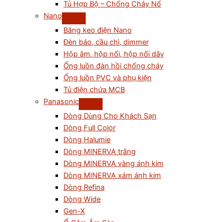
Tủ Hợp Bộ – Chống Cháy Nổ
Nano
Băng keo điện Nano
Đèn báo, cầu chì, dimmer
Hộp âm, hộp nổi, hộp nối dây
Ống luồn đàn hồi chống cháy
Ống luồn PVC và phụ kiện
Tủ điện chứa MCB
Panasonic
Dòng Dùng Cho Khách Sạn
Dòng Full Color
Dòng Halumie
Dòng MINERVA trắng
Dòng MINERVA vàng ánh kim
Dòng MINERVA xám ánh kim
Dòng Refina
Dòng Wide
Gen-X