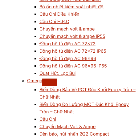
Bộ ổn nhiệt kiểm soát nhiệt độ
Cầu Chì Điều Khiển
Cầu Chì H.R.C
Chuyển mạch volt & ampe
Chuyển mạch volt & ampe IP55
Đồng hồ tủ điện AC 72×72
Đồng hồ tủ điện AC 72×72 IP65
Đồng hồ tủ điện AC 96×96
Đồng hồ tủ điện AC 96×96 IP65
Quạt Hút, Lọc Bụi
Omega
Biến Dòng Bảo Vệ PCT Đúc Khối Epoxy Tròn –
Chữ Nhật
Biến Dòng Đo Lường MCT Đúc Khối Epoxy
Tròn – Chữ Nhật
Cầu Chì
Chuyển Mạch Volt & Ampe
Đèn báo, nút nhấn Ø22 Compact