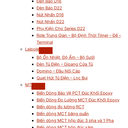
Đèn Báo D16
Đèn Báo D22
Nút Nhấn D16
Nút Nhấn D22
Phụ Kiện Cho Series D22
Rơle Trung Gian – Bộ Định Thời Timer – Đế –
Terminal
Leipole
Bộ Ổn Nhiệt, Độ Ẩm – Bộ Sưởi
Đèn Tủ Điện – Gioang Cửa Tủ
Domino – Đầu Nối Cáp
Quạt Hút Tủ Điện – Lọc Bụi
MT
Biến Dòng Bảo Vệ PCT Đúc Khối Epoxy
Biến Dòng Đo Lường MCT Đúc Khối Epoxy
Biến dòng đo lường RCT
Biến dòng MCT băng quấn
Biến dòng MCT hộp đúc 3 pha và 1 Pha
Biến dòng MCT hộp đúc xám