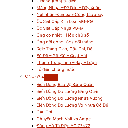
Gioăng (Ron) tủ điện
Máng Nhựa – Đế Dán – Dây Xoắn
Nút nhấn-Đèn báo-Công tắc xoay
Ốc Siết Cáp Kim Loại MG-PG
Ốc Siết Cáp Nhựa PG-M
Ống co nhiệt – Hộp chữ số
Ống nối đồng, Cos nối thẳng
Rơle Trung Gian, Cầu Chì, Đế
Sứ Đỡ – Gối Đỡ – Quạt Hút
Thanh Trung Tính – Ray – Lược
Tủ điện chống nước
CNC-WIZ
Biến Dòng Bảo Vệ Băng Quấn
Biến Dòng Đo Lường Băng Quấn
Biến Dòng Đo Lường Nhựa Vuông
Biến Dòng Đo Lường Vỏ Nhựa Có Đế
Cầu Chì
Chuyển Mạch Volt và Ampe
Đồng Hồ Tủ Điện AC 72×72