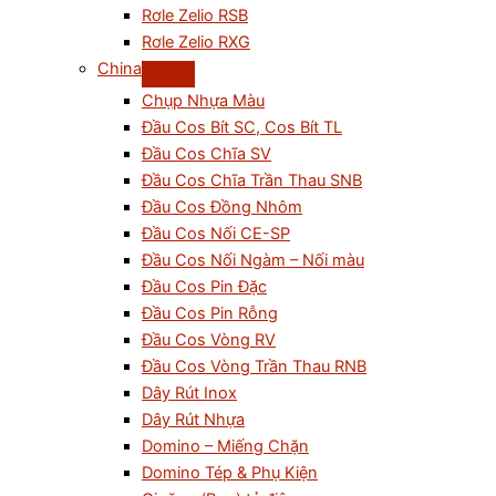
Rơle Zelio RSB
Rơle Zelio RXG
China
Chụp Nhựa Màu
Đầu Cos Bít SC, Cos Bít TL
Đầu Cos Chĩa SV
Đầu Cos Chĩa Trần Thau SNB
Đầu Cos Đồng Nhôm
Đầu Cos Nối CE-SP
Đầu Cos Nối Ngàm – Nối màu
Đầu Cos Pin Đặc
Đầu Cos Pin Rỗng
Đầu Cos Vòng RV
Đầu Cos Vòng Trần Thau RNB
Dây Rút Inox
Dây Rút Nhựa
Domino – Miếng Chặn
Domino Tép & Phụ Kiện