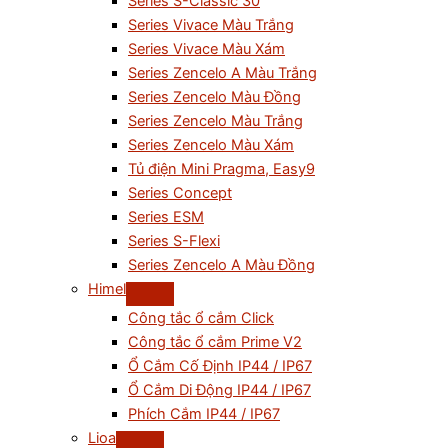
Series S-Classic 30
Series Vivace Màu Trắng
Series Vivace Màu Xám
Series Zencelo A Màu Trắng
Series Zencelo Màu Đồng
Series Zencelo Màu Trắng
Series Zencelo Màu Xám
Tủ điện Mini Pragma, Easy9
Series Concept
Series ESM
Series S-Flexi
Series Zencelo A Màu Đồng
Himel
Công tắc ổ cắm Click
Công tắc ổ cắm Prime V2
Ổ Cắm Cố Định IP44 / IP67
Ổ Cắm Di Động IP44 / IP67
Phích Cắm IP44 / IP67
Lioa