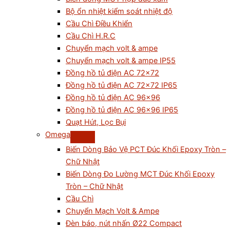
Bộ ổn nhiệt kiểm soát nhiệt độ
Cầu Chì Điều Khiển
Cầu Chì H.R.C
Chuyển mạch volt & ampe
Chuyển mạch volt & ampe IP55
Đồng hồ tủ điện AC 72×72
Đồng hồ tủ điện AC 72×72 IP65
Đồng hồ tủ điện AC 96×96
Đồng hồ tủ điện AC 96×96 IP65
Quạt Hút, Lọc Bụi
Omega
Biến Dòng Bảo Vệ PCT Đúc Khối Epoxy Tròn –
Chữ Nhật
Biến Dòng Đo Lường MCT Đúc Khối Epoxy
Tròn – Chữ Nhật
Cầu Chì
Chuyển Mạch Volt & Ampe
Đèn báo, nút nhấn Ø22 Compact