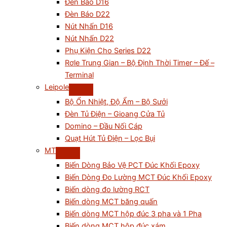
Đèn Báo D16
Đèn Báo D22
Nút Nhấn D16
Nút Nhấn D22
Phụ Kiện Cho Series D22
Rơle Trung Gian – Bộ Định Thời Timer – Đế –
Terminal
Leipole
Bộ Ổn Nhiệt, Độ Ẩm – Bộ Sưởi
Đèn Tủ Điện – Gioang Cửa Tủ
Domino – Đầu Nối Cáp
Quạt Hút Tủ Điện – Lọc Bụi
MT
Biến Dòng Bảo Vệ PCT Đúc Khối Epoxy
Biến Dòng Đo Lường MCT Đúc Khối Epoxy
Biến dòng đo lường RCT
Biến dòng MCT băng quấn
Biến dòng MCT hộp đúc 3 pha và 1 Pha
Biến dòng MCT hộp đúc xám