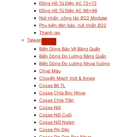
Đồng Hồ Tủ Điện AC 72×72
Đồng Hồ Tủ Điện AC 96×96
Nút nhấn, công tắc Ø22 Modular
Phụ kiện đèn báo, nút nhấn Ø22
Thanh ray
Taiwan
Biến Dòng Bảo Vệ Băng Quấn
Biến Dòng Đo Lường Băng Quấn
Biến Dòng Đo Lường Nhựa Vuông
Chụp Màu
Chuyển Mạch Volt & Ampe
Cosse Bít TL
Cosse Chĩa Bọc Nhựa
Cosse Chĩa Trần
Cosse Nối
Cosse Nối Cuối
Cosse Nối Ngàm
Cosse Pin Đặc