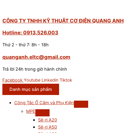
CÔNG TY TNHH KỸ THUẬT CƠ ĐIỆN QUANG ANH
Hotline: 0913.526.003
Thứ 2 - thứ 7: 8h - 18h
quanganh.eltc@gmail.com
Trả lời 24h trong giờ hành chính
Facebook
Youtube
Linkedin
Tiktok
Danh mục sản phẩm
Công Tắc Ổ Cắm và Phụ Kiện
MPE
Sê-ri A20
Sê-ri A50