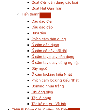
Quạt điện dân dụng các loại
Quạt Hút Gắn Trần
Tiến thành
Cầu dao điện
Cầu dao đảo
Đuôi đèn
Phích cắm dân dụng
Ổ cắm dân dụng
Ổ cắm có dây nối dài
Ổ cắm tay quay dân dụng
Ổ cắm tay quay công nghiệp
Dây nguồn
Ổ cắm locking kiểu Nhật
Phích cắm locking kiểu Nhật
Domino nhựa trắng
Chuông điện
Táp lô nhựa
Tắc kê nhựa – Vít bắt
Thiết Bị Đóng Cắt, Chống Rò Điện