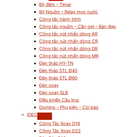
Bộ đếm – Timer
Bộ Nguồn – Relay mực nước
Công tắc hành trình
Công tắc nguồn – Cần gạt – Bàn đạp
Công tắc nút nhấn dòng AR
Công tắc nút nhấn dòng CR
Công tắc nút nhấn dòng DR
Công tắc nút nhấn dòng MR
Đèn tháp HY-TN
Đèn tháp STL Ø40
Đèn tháp STL Ø60
Đèn xoay
Đèn xoay SLB
Điều khiển Cầu trục
Domino – Phụ kiện – Còi báo
IDEC
Công Tắc Xoay D16
Công Tắc Xoay D22