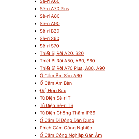
Sê-ri A60
Sê-ri A70 Plus
Sê-ri A80
Sê-ri A90
Sê-ri B20
Sê-ri S60
Sê-ri S70
Thiết Bị Rời A20, B20
Thiết Bị Rời A50, A60, S60
Thiết Bì Rời A70 Plus, A80, A90
Ổ Cắm Âm Sàn A60
Ổ Cắm Âm Bàn
Đế, Hộp Box
Tủ Điện Sê-ri T
Tủ Điện Sê-ri TS
Tủ Điện Chống Thấm IP66
Ổ Cắm Di Động Dân Dụng
Phích Cắm Công Nghiệp
Ổ Cắm Công Nghiệp Gắn Âm