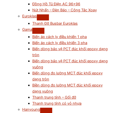
Đồng Hồ Tủ Điện AC 96×96
Nút Nhấn – Đèn Báo – Công Tắc Xoay
Euroklas
Thanh Đỡ Busbar Euroklas
Gama
Biến áp cách ly điều khiển 1 pha
Biến áp cách ly điều khiển 3 pha
Biến dòng bảo vệ PCT đúc khối epoxy dạng
tròn
Biến dòng bảo vệ PCT đúc khối epoxy dạng
vuông
Biến dòng đo lường MCT đúc khối epoxy
dạng tròn
Biền dòng đo lường MCT đúc khối epoxy
dạng vuông
Thanh trung tính – Gối đỡ
Thanh trung tính có vỏ nhựa
Hanyoung