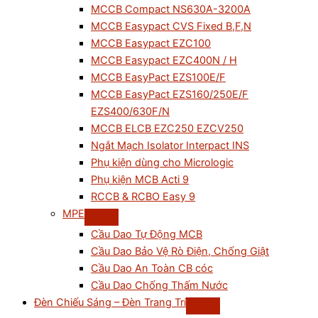
MCCB Compact NS630A-3200A
MCCB Easypact CVS Fixed B,F,N
MCCB Easypact EZC100
MCCB Easypact EZC400N / H
MCCB EasyPact EZS100E/F
MCCB EasyPact EZS160/250E/F
EZS400/630F/N
MCCB ELCB EZC250 EZCV250
Ngắt Mạch Isolator Interpact INS
Phụ kiện dùng cho Micrologic
Phụ kiện MCB Acti 9
RCCB & RCBO Easy 9
MPE
Cầu Dao Tự Động MCB
Cầu Dao Bảo Vệ Rò Điện, Chống Giật
Cầu Dao An Toàn CB cóc
Cầu Dao Chống Thấm Nước
Đèn Chiếu Sáng – Đèn Trang Trí