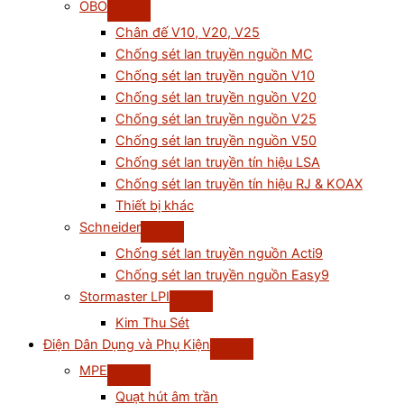
OBO
Chân đế V10, V20, V25
Chống sét lan truyền nguồn MC
Chống sét lan truyền nguồn V10
Chống sét lan truyền nguồn V20
Chống sét lan truyền nguồn V25
Chống sét lan truyền nguồn V50
Chống sét lan truyền tín hiệu LSA
Chống sét lan truyền tín hiệu RJ & KOAX
Thiết bị khác
Schneider
Chống sét lan truyền nguồn Acti9
Chống sét lan truyền nguồn Easy9
Stormaster LPI
Kim Thu Sét
Điện Dân Dụng và Phụ Kiện
MPE
Quạt hút âm trần