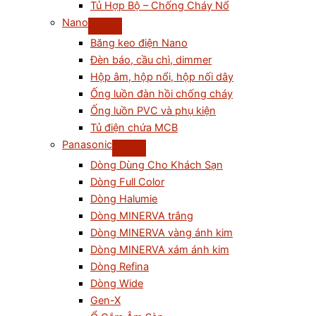
Tủ Hợp Bộ – Chống Cháy Nổ
Nano
Băng keo điện Nano
Đèn báo, cầu chì, dimmer
Hộp âm, hộp nổi, hộp nối dây
Ống luồn đàn hồi chống cháy
Ống luồn PVC và phụ kiện
Tủ điện chứa MCB
Panasonic
Dòng Dùng Cho Khách Sạn
Dòng Full Color
Dòng Halumie
Dòng MINERVA trắng
Dòng MINERVA vàng ánh kim
Dòng MINERVA xám ánh kim
Dòng Refina
Dòng Wide
Gen-X