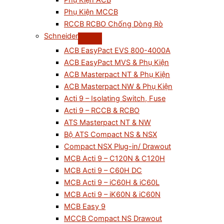
Phụ Kiện ACB
Phụ Kiện MCCB
RCCB RCBO Chống Dòng Rò
Schneider
ACB EasyPact EVS 800-4000A
ACB EasyPact MVS & Phụ Kiện
ACB Masterpact NT & Phụ Kiện
ACB Masterpact NW & Phụ Kiện
Acti 9 – Isolating Switch, Fuse
Acti 9 – RCCB & RCBO
ATS Masterpact NT & NW
Bộ ATS Compact NS & NSX
Compact NSX Plug-in/ Drawout
MCB Acti 9 – C120N & C120H
MCB Acti 9 – C60H DC
MCB Acti 9 – iC60H & iC60L
MCB Acti 9 – iK60N & iC60N
MCB Easy 9
MCCB Compact NS Drawout