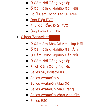
Ổ Cắm Nối Công Nghiệp
Ổ Cắm Công Nghiệp Gắn Nổi
Bộ Ổ Cắm Công Tắc 3P-IP66
Ống Điện PVC
Phụ Kiện Ống Điện PVC
Ống Luồn Đàn Hồi
Clipsal/Schneider
Ổ Cắm Âm Sàn, Đế Âm, Hộp Nổi
Ổ Cắm Công Nghiệp Gắn Âm
Ổ Cắm Công Nghiệp Gắn Nổi
Ổ Cắm Nối Công Nghiệp
Phích Cắm Công Nghiệp
Series 56, Isolator IP66
Series AvatarOn A
Series AvatarOn Màu Gỗ
Series AvatarOn Màu Trắng
Series AvatarOn Vàng Ánh Kim
Series E30