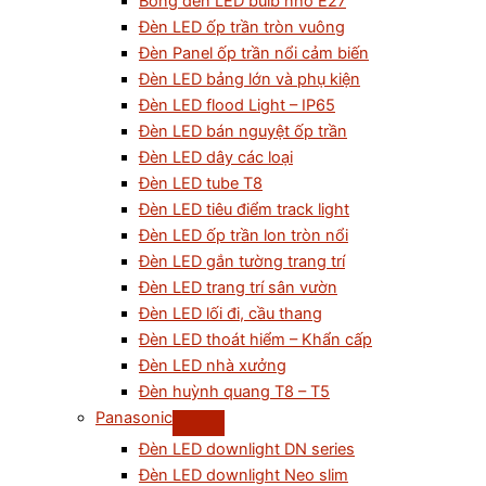
Bóng đèn LED bulb nhỏ E27
Đèn LED ốp trần tròn vuông
Đèn Panel ốp trần nổi cảm biến
Đèn LED bảng lớn và phụ kiện
Đèn LED flood Light – IP65
Đèn LED bán nguyệt ốp trần
Đèn LED dây các loại
Đèn LED tube T8
Đèn LED tiêu điểm track light
Đèn LED ốp trần lon tròn nổi
Đèn LED gắn tường trang trí
Đèn LED trang trí sân vườn
Đèn LED lối đi, cầu thang
Đèn LED thoát hiểm – Khẩn cấp
Đèn LED nhà xưởng
Đèn huỳnh quang T8 – T5
Panasonic
Đèn LED downlight DN series
Đèn LED downlight Neo slim