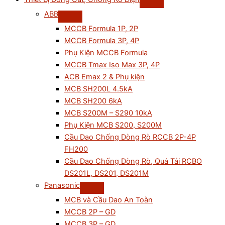
ABB
MCCB Formula 1P, 2P
MCCB Formula 3P, 4P
Phụ Kiện MCCB Formula
MCCB Tmax Iso Max 3P, 4P
ACB Emax 2 & Phụ kiện
MCB SH200L 4.5kA
MCB SH200 6kA
MCB S200M – S290 10kA
Phụ Kiện MCB S200, S200M
Cầu Dao Chống Dòng Rò RCCB 2P-4P
FH200
Cầu Dao Chống Dòng Rò, Quá Tải RCBO
DS201L, DS201, DS201M
Panasonic
MCB và Cầu Dao An Toàn
MCCB 2P – GD
MCCB 3P – GD