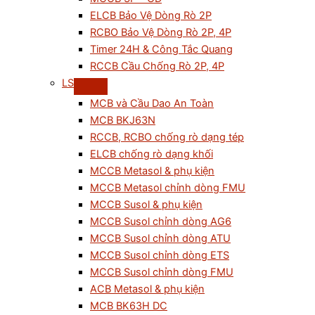
ELCB Bảo Vệ Dòng Rò 2P
RCBO Bảo Vệ Dòng Rò 2P, 4P
Timer 24H & Công Tắc Quang
RCCB Cầu Chống Rò 2P, 4P
LS
MCB và Cầu Dao An Toàn
MCB BKJ63N
RCCB, RCBO chống rò dạng tép
ELCB chống rò dạng khối
MCCB Metasol & phụ kiện
MCCB Metasol chỉnh dòng FMU
MCCB Susol & phụ kiện
MCCB Susol chỉnh dòng AG6
MCCB Susol chỉnh dòng ATU
MCCB Susol chỉnh dòng ETS
MCCB Susol chỉnh dòng FMU
ACB Metasol & phụ kiện
MCB BK63H DC