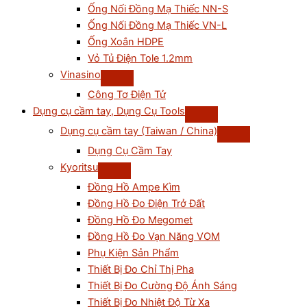
Ống Nối Đồng Mạ Thiếc NN-S
Ống Nối Đồng Mạ Thiếc VN-L
Ống Xoắn HDPE
Vỏ Tủ Điện Tole 1.2mm
Vinasino
Công Tơ Điện Tử
Dụng cụ cầm tay, Dụng Cụ Tools
Dụng cụ cầm tay (Taiwan / China)
Dụng Cụ Cầm Tay
Kyoritsu
Đồng Hồ Ampe Kìm
Đồng Hồ Đo Điện Trở Đất
Đồng Hồ Đo Megomet
Đồng Hồ Đo Vạn Năng VOM
Phụ Kiện Sản Phẩm
Thiết Bị Đo Chỉ Thị Pha
Thiết Bị Đo Cường Độ Ánh Sáng
Thiết Bị Đo Nhiệt Độ Từ Xa