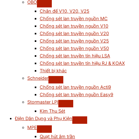
OBO
Chân đế V10, V20, V25
Chống sét lan truyền nguồn MC
Chống sét lan truyền nguồn V10
Chống sét lan truyền nguồn V20
Chống sét lan truyền nguồn V25
Chống sét lan truyền nguồn V50
Chống sét lan truyền tín hiệu LSA
Chống sét lan truyền tín hiệu RJ & KOAX
Thiết bị khác
Schneider
Chống sét lan truyền nguồn Acti9
Chống sét lan truyền nguồn Easy9
Stormaster LPI
Kim Thu Sét
Điện Dân Dụng và Phụ Kiện
MPE
Quạt hút âm trần