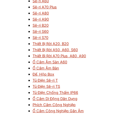
Sê-ri A60
Sê-ri A70 Plus
Sê-ri A80
Sê-ri A90
Sê-ri B20
Sê-ri S60
Sê-ri S70
Thiết Bị Rời A20, B20
Thiết Bị Rời A50, A60, S60
Thiết Bì Rời A70 Plus, A80, A90
Ổ Cắm Âm Sàn A60
Ổ Cắm Âm Bàn
Đế, Hộp Box
Tủ Điện Sê-ri T
Tủ Điện Sê-ri TS
Tủ Điện Chống Thấm IP66
Ổ Cắm Di Động Dân Dụng
Phích Cắm Công Nghiệp
Ổ Cắm Công Nghiệp Gắn Âm