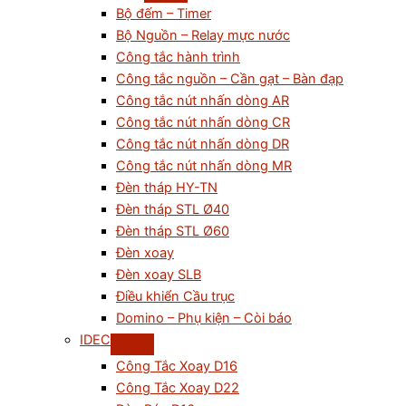
Bộ đếm – Timer
Bộ Nguồn – Relay mực nước
Công tắc hành trình
Công tắc nguồn – Cần gạt – Bàn đạp
Công tắc nút nhấn dòng AR
Công tắc nút nhấn dòng CR
Công tắc nút nhấn dòng DR
Công tắc nút nhấn dòng MR
Đèn tháp HY-TN
Đèn tháp STL Ø40
Đèn tháp STL Ø60
Đèn xoay
Đèn xoay SLB
Điều khiển Cầu trục
Domino – Phụ kiện – Còi báo
IDEC
Công Tắc Xoay D16
Công Tắc Xoay D22