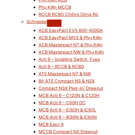
Phụ Kiện ACB
Phụ Kiện MCCB
RCCB RCBO Chống Dòng Rò
Schneider
ACB EasyPact EVS 800-4000A
ACB EasyPact MVS & Phụ Kiện
ACB Masterpact NT & Phụ Kiện
ACB Masterpact NW & Phụ Kiện
Acti 9 – Isolating Switch, Fuse
Acti 9 – RCCB & RCBO
ATS Masterpact NT & NW
Bộ ATS Compact NS & NSX
Compact NSX Plug-in/ Drawout
MCB Acti 9 – C120N & C120H
MCB Acti 9 – C60H DC
MCB Acti 9 – iC60H & iC60L
MCB Acti 9 – iK60N & iC60N
MCB Easy 9
MCCB Compact NS Drawout