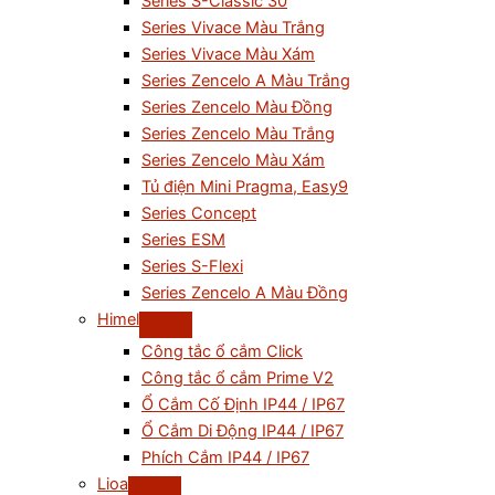
Series S-Classic 30
Series Vivace Màu Trắng
Series Vivace Màu Xám
Series Zencelo A Màu Trắng
Series Zencelo Màu Đồng
Series Zencelo Màu Trắng
Series Zencelo Màu Xám
Tủ điện Mini Pragma, Easy9
Series Concept
Series ESM
Series S-Flexi
Series Zencelo A Màu Đồng
Himel
Công tắc ổ cắm Click
Công tắc ổ cắm Prime V2
Ổ Cắm Cố Định IP44 / IP67
Ổ Cắm Di Động IP44 / IP67
Phích Cắm IP44 / IP67
Lioa