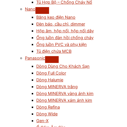
Tủ Hợp Bộ – Chống Cháy Nổ
Nano
Băng keo điện Nano
Đèn báo, cầu chì, dimmer
Hộp âm, hộp nổi, hộp nối dây
Ống luồn đàn hồi chống cháy
Ống luồn PVC và phụ kiện
Tủ điện chứa MCB
Panasonic
Dòng Dùng Cho Khách Sạn
Dòng Full Color
Dòng Halumie
Dòng MINERVA trắng
Dòng MINERVA vàng ánh kim
Dòng MINERVA xám ánh kim
Dòng Refina
Dòng Wide
Gen-X