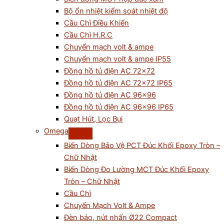
Bộ ổn nhiệt kiểm soát nhiệt độ
Cầu Chì Điều Khiển
Cầu Chì H.R.C
Chuyển mạch volt & ampe
Chuyển mạch volt & ampe IP55
Đồng hồ tủ điện AC 72×72
Đồng hồ tủ điện AC 72×72 IP65
Đồng hồ tủ điện AC 96×96
Đồng hồ tủ điện AC 96×96 IP65
Quạt Hút, Lọc Bụi
Omega
Biến Dòng Bảo Vệ PCT Đúc Khối Epoxy Tròn –
Chữ Nhật
Biến Dòng Đo Lường MCT Đúc Khối Epoxy
Tròn – Chữ Nhật
Cầu Chì
Chuyển Mạch Volt & Ampe
Đèn báo, nút nhấn Ø22 Compact