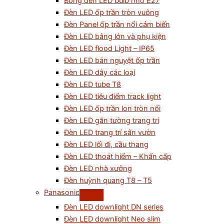
Bóng đèn LED bulb nhỏ E27
Đèn LED ốp trần tròn vuông
Đèn Panel ốp trần nổi cảm biến
Đèn LED bảng lớn và phụ kiện
Đèn LED flood Light – IP65
Đèn LED bán nguyệt ốp trần
Đèn LED dây các loại
Đèn LED tube T8
Đèn LED tiêu điểm track light
Đèn LED ốp trần lon tròn nổi
Đèn LED gắn tường trang trí
Đèn LED trang trí sân vườn
Đèn LED lối đi, cầu thang
Đèn LED thoát hiểm – Khẩn cấp
Đèn LED nhà xưởng
Đèn huỳnh quang T8 – T5
Panasonic
Đèn LED downlight DN series
Đèn LED downlight Neo slim