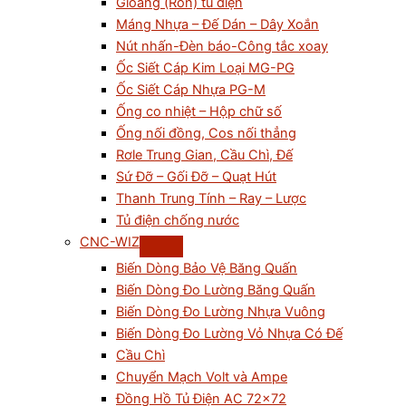
Gioăng (Ron) tủ điện
Máng Nhựa – Đế Dán – Dây Xoắn
Nút nhấn-Đèn báo-Công tắc xoay
Ốc Siết Cáp Kim Loại MG-PG
Ốc Siết Cáp Nhựa PG-M
Ống co nhiệt – Hộp chữ số
Ống nối đồng, Cos nối thẳng
Rơle Trung Gian, Cầu Chì, Đế
Sứ Đỡ – Gối Đỡ – Quạt Hút
Thanh Trung Tính – Ray – Lược
Tủ điện chống nước
CNC-WIZ
Biến Dòng Bảo Vệ Băng Quấn
Biến Dòng Đo Lường Băng Quấn
Biến Dòng Đo Lường Nhựa Vuông
Biến Dòng Đo Lường Vỏ Nhựa Có Đế
Cầu Chì
Chuyển Mạch Volt và Ampe
Đồng Hồ Tủ Điện AC 72×72