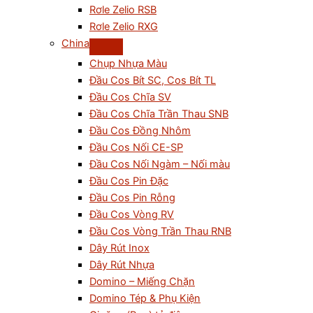
Rơle Zelio RSB
Rơle Zelio RXG
China
Chụp Nhựa Màu
Đầu Cos Bít SC, Cos Bít TL
Đầu Cos Chĩa SV
Đầu Cos Chĩa Trần Thau SNB
Đầu Cos Đồng Nhôm
Đầu Cos Nối CE-SP
Đầu Cos Nối Ngàm – Nối màu
Đầu Cos Pin Đặc
Đầu Cos Pin Rỗng
Đầu Cos Vòng RV
Đầu Cos Vòng Trần Thau RNB
Dây Rút Inox
Dây Rút Nhựa
Domino – Miếng Chặn
Domino Tép & Phụ Kiện