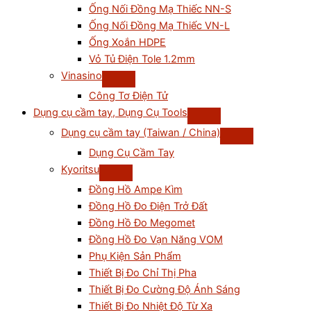
Ống Nối Đồng Mạ Thiếc NN-S
Ống Nối Đồng Mạ Thiếc VN-L
Ống Xoắn HDPE
Vỏ Tủ Điện Tole 1.2mm
Vinasino
Công Tơ Điện Tử
Dụng cụ cầm tay, Dụng Cụ Tools
Dụng cụ cầm tay (Taiwan / China)
Dụng Cụ Cầm Tay
Kyoritsu
Đồng Hồ Ampe Kìm
Đồng Hồ Đo Điện Trở Đất
Đồng Hồ Đo Megomet
Đồng Hồ Đo Vạn Năng VOM
Phụ Kiện Sản Phẩm
Thiết Bị Đo Chỉ Thị Pha
Thiết Bị Đo Cường Độ Ánh Sáng
Thiết Bị Đo Nhiệt Độ Từ Xa