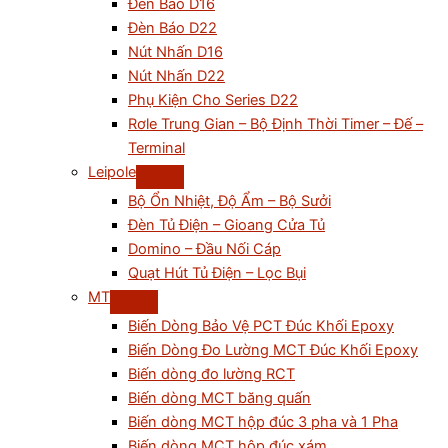
Đèn Báo D16
Đèn Báo D22
Nút Nhấn D16
Nút Nhấn D22
Phụ Kiện Cho Series D22
Rơle Trung Gian – Bộ Định Thời Timer – Đế –
Terminal
Leipole
Bộ Ổn Nhiệt, Độ Ẩm – Bộ Sưởi
Đèn Tủ Điện – Gioang Cửa Tủ
Domino – Đầu Nối Cáp
Quạt Hút Tủ Điện – Lọc Bụi
MT
Biến Dòng Bảo Vệ PCT Đúc Khối Epoxy
Biến Dòng Đo Lường MCT Đúc Khối Epoxy
Biến dòng đo lường RCT
Biến dòng MCT băng quấn
Biến dòng MCT hộp đúc 3 pha và 1 Pha
Biến dòng MCT hộp đúc xám