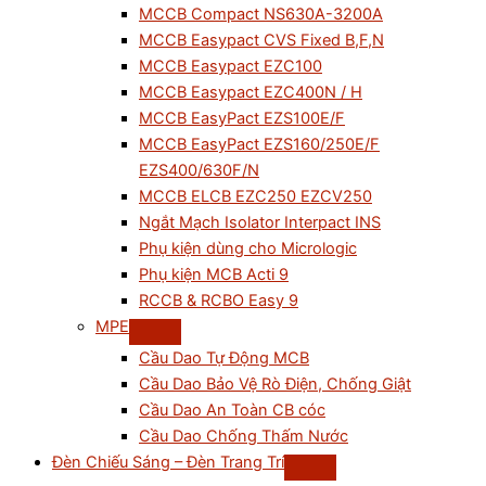
MCCB Compact NS630A-3200A
MCCB Easypact CVS Fixed B,F,N
MCCB Easypact EZC100
MCCB Easypact EZC400N / H
MCCB EasyPact EZS100E/F
MCCB EasyPact EZS160/250E/F
EZS400/630F/N
MCCB ELCB EZC250 EZCV250
Ngắt Mạch Isolator Interpact INS
Phụ kiện dùng cho Micrologic
Phụ kiện MCB Acti 9
RCCB & RCBO Easy 9
MPE
Cầu Dao Tự Động MCB
Cầu Dao Bảo Vệ Rò Điện, Chống Giật
Cầu Dao An Toàn CB cóc
Cầu Dao Chống Thấm Nước
Đèn Chiếu Sáng – Đèn Trang Trí