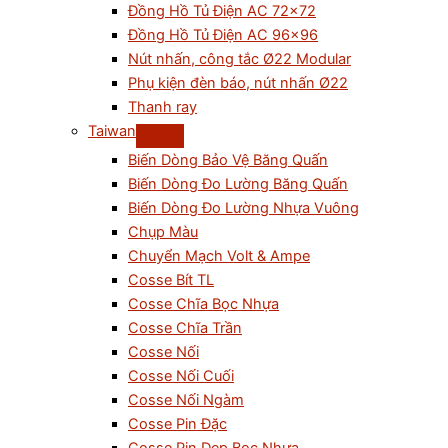
Đồng Hồ Tủ Điện AC 72×72
Đồng Hồ Tủ Điện AC 96×96
Nút nhấn, công tắc Ø22 Modular
Phụ kiện đèn báo, nút nhấn Ø22
Thanh ray
Taiwan
Biến Dòng Bảo Vệ Băng Quấn
Biến Dòng Đo Lường Băng Quấn
Biến Dòng Đo Lường Nhựa Vuông
Chụp Màu
Chuyển Mạch Volt & Ampe
Cosse Bít TL
Cosse Chĩa Bọc Nhựa
Cosse Chĩa Trần
Cosse Nối
Cosse Nối Cuối
Cosse Nối Ngàm
Cosse Pin Đặc