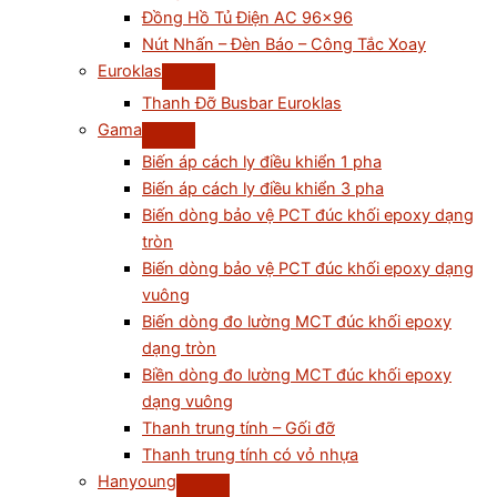
Đồng Hồ Tủ Điện AC 96×96
Nút Nhấn – Đèn Báo – Công Tắc Xoay
Euroklas
Thanh Đỡ Busbar Euroklas
Gama
Biến áp cách ly điều khiển 1 pha
Biến áp cách ly điều khiển 3 pha
Biến dòng bảo vệ PCT đúc khối epoxy dạng
tròn
Biến dòng bảo vệ PCT đúc khối epoxy dạng
vuông
Biến dòng đo lường MCT đúc khối epoxy
dạng tròn
Biền dòng đo lường MCT đúc khối epoxy
dạng vuông
Thanh trung tính – Gối đỡ
Thanh trung tính có vỏ nhựa
Hanyoung