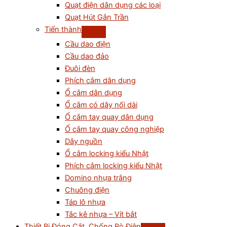
Quạt điện dân dụng các loại
Quạt Hút Gắn Trần
Tiến thành
Cầu dao điện
Cầu dao đảo
Đuôi đèn
Phích cắm dân dụng
Ổ cắm dân dụng
Ổ cắm có dây nối dài
Ổ cắm tay quay dân dụng
Ổ cắm tay quay công nghiệp
Dây nguồn
Ổ cắm locking kiểu Nhật
Phích cắm locking kiểu Nhật
Domino nhựa trắng
Chuông điện
Táp lô nhựa
Tắc kê nhựa – Vít bắt
Thiết Bị Đóng Cắt, Chống Rò Điện