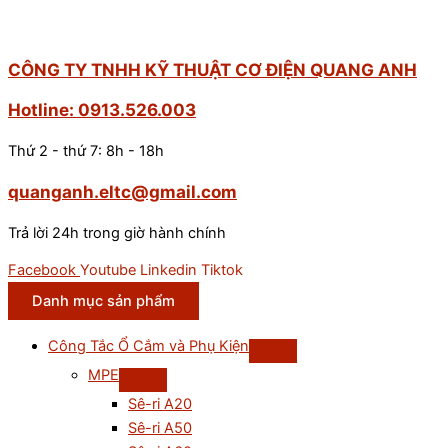
CÔNG TY TNHH KỸ THUẬT CƠ ĐIỆN QUANG ANH
Hotline: 0913.526.003
Thứ 2 - thứ 7: 8h - 18h
quanganh.eltc@gmail.com
Trả lời 24h trong giờ hành chính
Facebook
Youtube
Linkedin
Tiktok
Danh mục sản phẩm
Công Tắc Ổ Cắm và Phụ Kiện
MPE
Sê-ri A20
Sê-ri A50