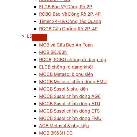
ELCB Bảo Vệ Dòng Rò 2P
RCBO Bảo Vệ Dòng Rò 2P, 4P
Timer 24H & Công Tắc Quang
RCCB Cầu Chống Rò 2P, 4P
LS
MCB và Cầu Dao An Toàn
MCB BKJ63N
RCCB, RCBO chống rò dạng tép
ELCB chống rò dạng khối
MCCB Metasol & phụ kiện
MCCB Metasol chỉnh dòng FMU
MCCB Susol & phụ kiện
MCCB Susol chỉnh dòng AG6
MCCB Susol chỉnh dòng ATU
MCCB Susol chỉnh dòng ETS
MCCB Susol chỉnh dòng FMU
ACB Metasol & phụ kiện
MCB BK63H DC