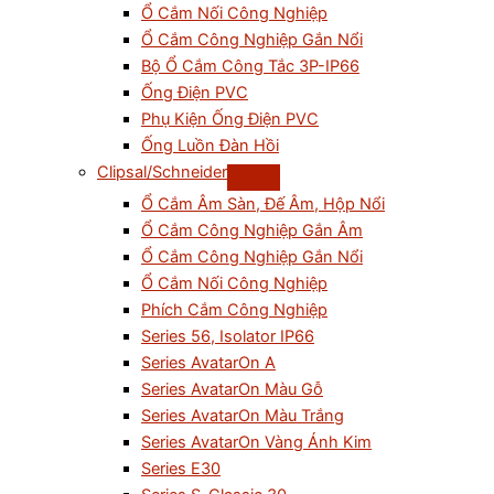
Ổ Cắm Nối Công Nghiệp
Ổ Cắm Công Nghiệp Gắn Nổi
Bộ Ổ Cắm Công Tắc 3P-IP66
Ống Điện PVC
Phụ Kiện Ống Điện PVC
Ống Luồn Đàn Hồi
Clipsal/Schneider
Ổ Cắm Âm Sàn, Đế Âm, Hộp Nổi
Ổ Cắm Công Nghiệp Gắn Âm
Ổ Cắm Công Nghiệp Gắn Nổi
Ổ Cắm Nối Công Nghiệp
Phích Cắm Công Nghiệp
Series 56, Isolator IP66
Series AvatarOn A
Series AvatarOn Màu Gỗ
Series AvatarOn Màu Trắng
Series AvatarOn Vàng Ánh Kim
Series E30