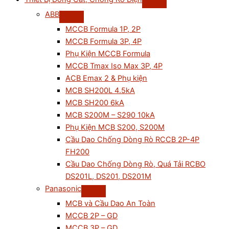
ABB
MCCB Formula 1P, 2P
MCCB Formula 3P, 4P
Phụ Kiện MCCB Formula
MCCB Tmax Iso Max 3P, 4P
ACB Emax 2 & Phụ kiện
MCB SH200L 4.5kA
MCB SH200 6kA
MCB S200M – S290 10kA
Phụ Kiện MCB S200, S200M
Cầu Dao Chống Dòng Rò RCCB 2P-4P
FH200
Cầu Dao Chống Dòng Rò, Quá Tải RCBO
DS201L, DS201, DS201M
Panasonic
MCB và Cầu Dao An Toàn
MCCB 2P – GD
MCCB 3P – GD