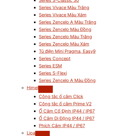
Series S-Classic 30
Series Vivace Màu Trắng
Series Vivace Màu Xám
Series Zencelo A Màu Trắng
Series Zencelo Màu Đồng
Series Zencelo Màu Trắng
Series Zencelo Màu Xám
Tủ điện Mini Pragma, Easy9
Series Concept
Series ESM
Series S-Flexi
Series Zencelo A Màu Đồng
Himel
Công tắc ổ cắm Click
Công tắc ổ cắm Prime V2
Ổ Cắm Cố Định IP44 / IP67
Ổ Cắm Di Động IP44 / IP67
Phích Cắm IP44 / IP67
Lioa