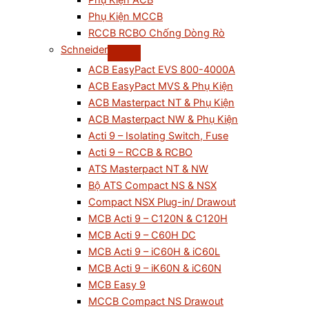
Phụ Kiện ACB
Phụ Kiện MCCB
RCCB RCBO Chống Dòng Rò
Schneider
ACB EasyPact EVS 800-4000A
ACB EasyPact MVS & Phụ Kiện
ACB Masterpact NT & Phụ Kiện
ACB Masterpact NW & Phụ Kiện
Acti 9 – Isolating Switch, Fuse
Acti 9 – RCCB & RCBO
ATS Masterpact NT & NW
Bộ ATS Compact NS & NSX
Compact NSX Plug-in/ Drawout
MCB Acti 9 – C120N & C120H
MCB Acti 9 – C60H DC
MCB Acti 9 – iC60H & iC60L
MCB Acti 9 – iK60N & iC60N
MCB Easy 9
MCCB Compact NS Drawout