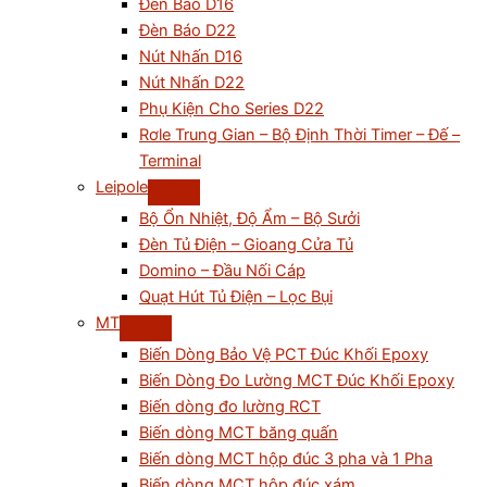
Đèn Báo D16
Đèn Báo D22
Nút Nhấn D16
Nút Nhấn D22
Phụ Kiện Cho Series D22
Rơle Trung Gian – Bộ Định Thời Timer – Đế –
Terminal
Leipole
Bộ Ổn Nhiệt, Độ Ẩm – Bộ Sưởi
Đèn Tủ Điện – Gioang Cửa Tủ
Domino – Đầu Nối Cáp
Quạt Hút Tủ Điện – Lọc Bụi
MT
Biến Dòng Bảo Vệ PCT Đúc Khối Epoxy
Biến Dòng Đo Lường MCT Đúc Khối Epoxy
Biến dòng đo lường RCT
Biến dòng MCT băng quấn
Biến dòng MCT hộp đúc 3 pha và 1 Pha
Biến dòng MCT hộp đúc xám