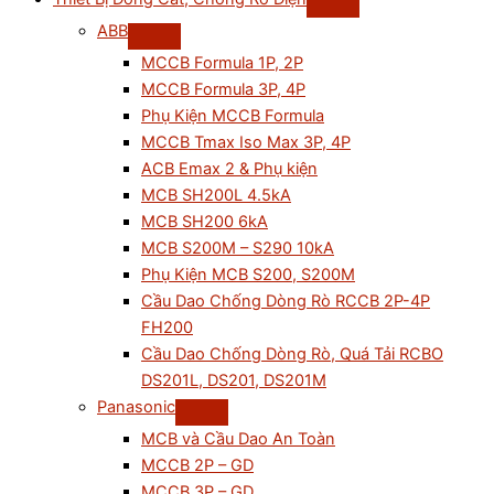
ABB
MCCB Formula 1P, 2P
MCCB Formula 3P, 4P
Phụ Kiện MCCB Formula
MCCB Tmax Iso Max 3P, 4P
ACB Emax 2 & Phụ kiện
MCB SH200L 4.5kA
MCB SH200 6kA
MCB S200M – S290 10kA
Phụ Kiện MCB S200, S200M
Cầu Dao Chống Dòng Rò RCCB 2P-4P
FH200
Cầu Dao Chống Dòng Rò, Quá Tải RCBO
DS201L, DS201, DS201M
Panasonic
MCB và Cầu Dao An Toàn
MCCB 2P – GD
MCCB 3P – GD