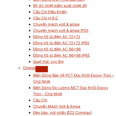
Bộ ổn nhiệt kiểm soát nhiệt độ
Cầu Chì Điều Khiển
Cầu Chì H.R.C
Chuyển mạch volt & ampe
Chuyển mạch volt & ampe IP55
Đồng hồ tủ điện AC 72×72
Đồng hồ tủ điện AC 72×72 IP65
Đồng hồ tủ điện AC 96×96
Đồng hồ tủ điện AC 96×96 IP65
Quạt Hút, Lọc Bụi
Omega
Biến Dòng Bảo Vệ PCT Đúc Khối Epoxy Tròn –
Chữ Nhật
Biến Dòng Đo Lường MCT Đúc Khối Epoxy
Tròn – Chữ Nhật
Cầu Chì
Chuyển Mạch Volt & Ampe
Đèn báo, nút nhấn Ø22 Compact