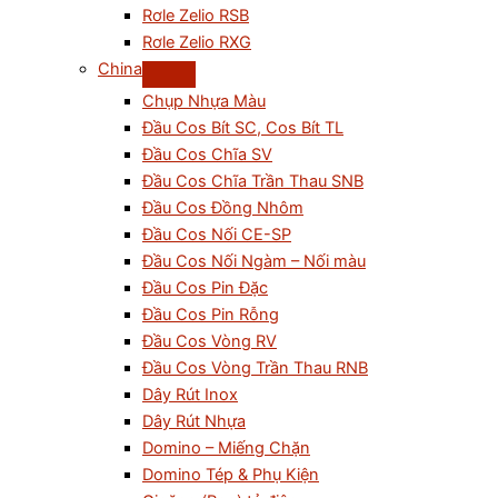
Rơle Zelio RSB
Rơle Zelio RXG
China
Chụp Nhựa Màu
Đầu Cos Bít SC, Cos Bít TL
Đầu Cos Chĩa SV
Đầu Cos Chĩa Trần Thau SNB
Đầu Cos Đồng Nhôm
Đầu Cos Nối CE-SP
Đầu Cos Nối Ngàm – Nối màu
Đầu Cos Pin Đặc
Đầu Cos Pin Rỗng
Đầu Cos Vòng RV
Đầu Cos Vòng Trần Thau RNB
Dây Rút Inox
Dây Rút Nhựa
Domino – Miếng Chặn
Domino Tép & Phụ Kiện