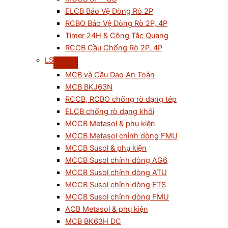
ELCB Bảo Vệ Dòng Rò 2P
RCBO Bảo Vệ Dòng Rò 2P, 4P
Timer 24H & Công Tắc Quang
RCCB Cầu Chống Rò 2P, 4P
LS
MCB và Cầu Dao An Toàn
MCB BKJ63N
RCCB, RCBO chống rò dạng tép
ELCB chống rò dạng khối
MCCB Metasol & phụ kiện
MCCB Metasol chỉnh dòng FMU
MCCB Susol & phụ kiện
MCCB Susol chỉnh dòng AG6
MCCB Susol chỉnh dòng ATU
MCCB Susol chỉnh dòng ETS
MCCB Susol chỉnh dòng FMU
ACB Metasol & phụ kiện
MCB BK63H DC