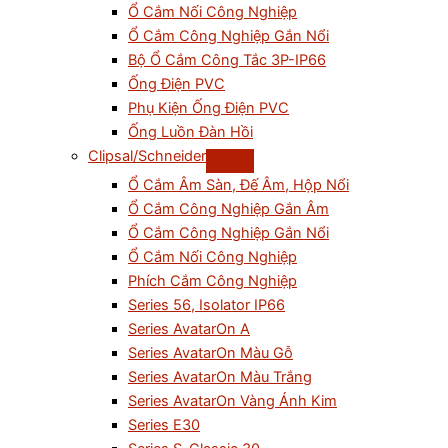
Ổ Cắm Nối Công Nghiệp
Ổ Cắm Công Nghiệp Gắn Nổi
Bộ Ổ Cắm Công Tắc 3P-IP66
Ống Điện PVC
Phụ Kiện Ống Điện PVC
Ống Luồn Đàn Hồi
Clipsal/Schneider
Ổ Cắm Âm Sàn, Đế Âm, Hộp Nổi
Ổ Cắm Công Nghiệp Gắn Âm
Ổ Cắm Công Nghiệp Gắn Nổi
Ổ Cắm Nối Công Nghiệp
Phích Cắm Công Nghiệp
Series 56, Isolator IP66
Series AvatarOn A
Series AvatarOn Màu Gỗ
Series AvatarOn Màu Trắng
Series AvatarOn Vàng Ánh Kim
Series E30