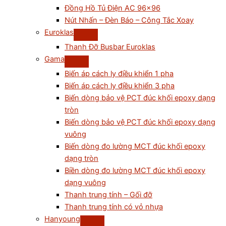
Đồng Hồ Tủ Điện AC 96×96
Nút Nhấn – Đèn Báo – Công Tắc Xoay
Euroklas
Thanh Đỡ Busbar Euroklas
Gama
Biến áp cách ly điều khiển 1 pha
Biến áp cách ly điều khiển 3 pha
Biến dòng bảo vệ PCT đúc khối epoxy dạng
tròn
Biến dòng bảo vệ PCT đúc khối epoxy dạng
vuông
Biến dòng đo lường MCT đúc khối epoxy
dạng tròn
Biền dòng đo lường MCT đúc khối epoxy
dạng vuông
Thanh trung tính – Gối đỡ
Thanh trung tính có vỏ nhựa
Hanyoung