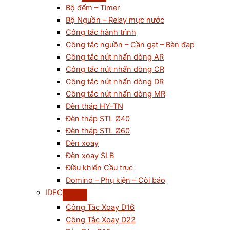
Bộ đếm – Timer
Bộ Nguồn – Relay mực nước
Công tắc hành trình
Công tắc nguồn – Cần gạt – Bàn đạp
Công tắc nút nhấn dòng AR
Công tắc nút nhấn dòng CR
Công tắc nút nhấn dòng DR
Công tắc nút nhấn dòng MR
Đèn tháp HY-TN
Đèn tháp STL Ø40
Đèn tháp STL Ø60
Đèn xoay
Đèn xoay SLB
Điều khiển Cầu trục
Domino – Phụ kiện – Còi báo
IDEC
Công Tắc Xoay D16
Công Tắc Xoay D22