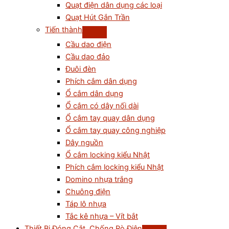
Quạt điện dân dụng các loại
Quạt Hút Gắn Trần
Tiến thành
Cầu dao điện
Cầu dao đảo
Đuôi đèn
Phích cắm dân dụng
Ổ cắm dân dụng
Ổ cắm có dây nối dài
Ổ cắm tay quay dân dụng
Ổ cắm tay quay công nghiệp
Dây nguồn
Ổ cắm locking kiểu Nhật
Phích cắm locking kiểu Nhật
Domino nhựa trắng
Chuông điện
Táp lô nhựa
Tắc kê nhựa – Vít bắt
Thiết Bị Đóng Cắt, Chống Rò Điện