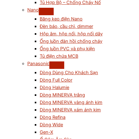
Tủ Hợp Bộ – Chống Cháy Nổ
Nano
Băng keo điện Nano
Đèn báo, cầu chì, dimmer
Hộp âm, hộp nổi, hộp nối dây
Ống luồn đàn hồi chống cháy
Ống luồn PVC và phụ kiện
Tủ điện chứa MCB
Panasonic
Dòng Dùng Cho Khách Sạn
Dòng Full Color
Dòng Halumie
Dòng MINERVA trắng
Dòng MINERVA vàng ánh kim
Dòng MINERVA xám ánh kim
Dòng Refina
Dòng Wide
Gen-X