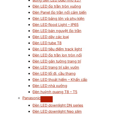
Bóng đèn LED bulb nhỏ E27
Đèn LED ốp trần tròn vuông
Đèn Panel ốp trần nổi cảm biến
Đèn LED bảng lớn và phụ kiện
Đèn LED flood Light – IP65
Đèn LED bán nguyệt ốp trần
Đèn LED dây các loại
Đèn LED tube T8
Đèn LED tiêu điểm track light
Đèn LED ốp trần lon tròn nổi
Đèn LED gắn tường trang trí
Đèn LED trang trí sân vườn
Đèn LED lối đi, cầu thang
Đèn LED thoát hiểm – Khẩn cấp
Đèn LED nhà xưởng
Đèn huỳnh quang T8 – T5
Panasonic
Đèn LED downlight DN series
Đèn LED downlight Neo slim