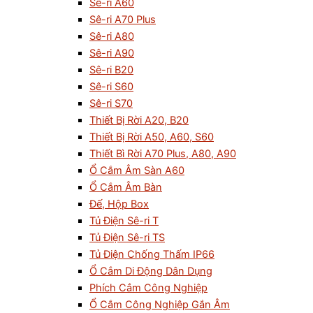
Sê-ri A60
Sê-ri A70 Plus
Sê-ri A80
Sê-ri A90
Sê-ri B20
Sê-ri S60
Sê-ri S70
Thiết Bị Rời A20, B20
Thiết Bị Rời A50, A60, S60
Thiết Bì Rời A70 Plus, A80, A90
Ổ Cắm Âm Sàn A60
Ổ Cắm Âm Bàn
Đế, Hộp Box
Tủ Điện Sê-ri T
Tủ Điện Sê-ri TS
Tủ Điện Chống Thấm IP66
Ổ Cắm Di Động Dân Dụng
Phích Cắm Công Nghiệp
Ổ Cắm Công Nghiệp Gắn Âm