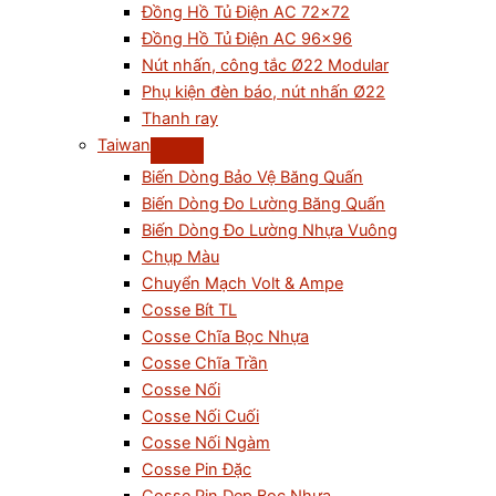
Đồng Hồ Tủ Điện AC 72×72
Đồng Hồ Tủ Điện AC 96×96
Nút nhấn, công tắc Ø22 Modular
Phụ kiện đèn báo, nút nhấn Ø22
Thanh ray
Taiwan
Biến Dòng Bảo Vệ Băng Quấn
Biến Dòng Đo Lường Băng Quấn
Biến Dòng Đo Lường Nhựa Vuông
Chụp Màu
Chuyển Mạch Volt & Ampe
Cosse Bít TL
Cosse Chĩa Bọc Nhựa
Cosse Chĩa Trần
Cosse Nối
Cosse Nối Cuối
Cosse Nối Ngàm
Cosse Pin Đặc