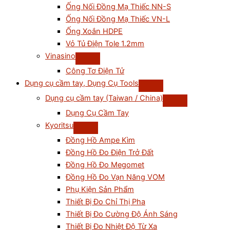
Ống Nối Đồng Mạ Thiếc NN-S
Ống Nối Đồng Mạ Thiếc VN-L
Ống Xoắn HDPE
Vỏ Tủ Điện Tole 1.2mm
Vinasino
Công Tơ Điện Tử
Dụng cụ cầm tay, Dụng Cụ Tools
Dụng cụ cầm tay (Taiwan / China)
Dụng Cụ Cầm Tay
Kyoritsu
Đồng Hồ Ampe Kìm
Đồng Hồ Đo Điện Trở Đất
Đồng Hồ Đo Megomet
Đồng Hồ Đo Vạn Năng VOM
Phụ Kiện Sản Phẩm
Thiết Bị Đo Chỉ Thị Pha
Thiết Bị Đo Cường Độ Ánh Sáng
Thiết Bị Đo Nhiệt Độ Từ Xa