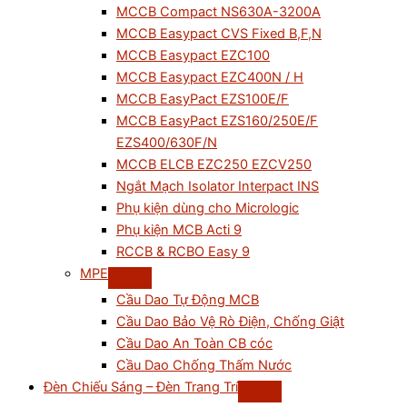
MCCB Compact NS630A-3200A
MCCB Easypact CVS Fixed B,F,N
MCCB Easypact EZC100
MCCB Easypact EZC400N / H
MCCB EasyPact EZS100E/F
MCCB EasyPact EZS160/250E/F
EZS400/630F/N
MCCB ELCB EZC250 EZCV250
Ngắt Mạch Isolator Interpact INS
Phụ kiện dùng cho Micrologic
Phụ kiện MCB Acti 9
RCCB & RCBO Easy 9
MPE
Cầu Dao Tự Động MCB
Cầu Dao Bảo Vệ Rò Điện, Chống Giật
Cầu Dao An Toàn CB cóc
Cầu Dao Chống Thấm Nước
Đèn Chiếu Sáng – Đèn Trang Trí