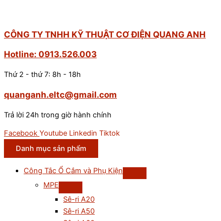
CÔNG TY TNHH KỸ THUẬT CƠ ĐIỆN QUANG ANH
Hotline: 0913.526.003
Thứ 2 - thứ 7: 8h - 18h
quanganh.eltc@gmail.com
Trả lời 24h trong giờ hành chính
Facebook
Youtube
Linkedin
Tiktok
Danh mục sản phẩm
Công Tắc Ổ Cắm và Phụ Kiện
MPE
Sê-ri A20
Sê-ri A50