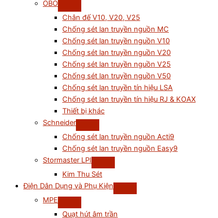
OBO
Chân đế V10, V20, V25
Chống sét lan truyền nguồn MC
Chống sét lan truyền nguồn V10
Chống sét lan truyền nguồn V20
Chống sét lan truyền nguồn V25
Chống sét lan truyền nguồn V50
Chống sét lan truyền tín hiệu LSA
Chống sét lan truyền tín hiệu RJ & KOAX
Thiết bị khác
Schneider
Chống sét lan truyền nguồn Acti9
Chống sét lan truyền nguồn Easy9
Stormaster LPI
Kim Thu Sét
Điện Dân Dụng và Phụ Kiện
MPE
Quạt hút âm trần