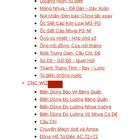
Gioăng (Ron) tủ điện
Máng Nhựa – Đế Dán – Dây Xoắn
Nút nhấn-Đèn báo-Công tắc xoay
Ốc Siết Cáp Kim Loại MG-PG
Ốc Siết Cáp Nhựa PG-M
Ống co nhiệt – Hộp chữ số
Ống nối đồng, Cos nối thẳng
Rơle Trung Gian, Cầu Chì, Đế
Sứ Đỡ – Gối Đỡ – Quạt Hút
Thanh Trung Tính – Ray – Lược
Tủ điện chống nước
CNC-WIZ
Biến Dòng Bảo Vệ Băng Quấn
Biến Dòng Đo Lường Băng Quấn
Biến Dòng Đo Lường Nhựa Vuông
Biến Dòng Đo Lường Vỏ Nhựa Có Đế
Cầu Chì
Chuyển Mạch Volt và Ampe
Đồng Hồ Tủ Điện AC 72×72