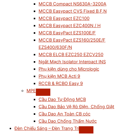
MCCB Compact NS630A-3200A
MCCB Easypact CVS Fixed B,F,N
MCCB Easypact EZC100
MCCB Easypact EZC400N / H
MCCB EasyPact EZS100E/F
MCCB EasyPact EZS160/250E/F
EZS400/630F/N
MCCB ELCB EZC250 EZCV250
Ngắt Mạch Isolator Interpact INS
Phụ kiện dùng cho Micrologic
Phụ kiện MCB Acti 9
RCCB & RCBO Easy 9
MPE
Cầu Dao Tự Động MCB
Cầu Dao Bảo Vệ Rò Điện, Chống Giật
Cầu Dao An Toàn CB cóc
Cầu Dao Chống Thấm Nước
Đèn Chiếu Sáng – Đèn Trang Trí