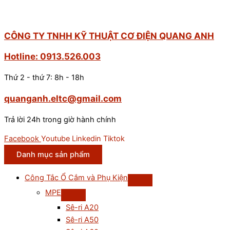
CÔNG TY TNHH KỸ THUẬT CƠ ĐIỆN QUANG ANH
Hotline: 0913.526.003
Thứ 2 - thứ 7: 8h - 18h
quanganh.eltc@gmail.com
Trả lời 24h trong giờ hành chính
Facebook
Youtube
Linkedin
Tiktok
Danh mục sản phẩm
Công Tắc Ổ Cắm và Phụ Kiện
MPE
Sê-ri A20
Sê-ri A50