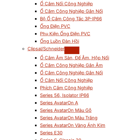
Ổ Cắm Nối Công Nghiệp
Ổ Cắm Công Nghiệp Gắn Nổi
Bộ Ổ Cắm Công Tắc 3P-IP66
Ống Điện PVC
Phụ Kiện Ống Điện PVC
Ống Luồn Đàn Hồi
Clipsal/Schneider
Ổ Cắm Âm Sàn, Đế Âm, Hộp Nổi
Ổ Cắm Công Nghiệp Gắn Âm
Ổ Cắm Công Nghiệp Gắn Nổi
Ổ Cắm Nối Công Nghiệp
Phích Cắm Công Nghiệp
Series 56, Isolator IP66
Series AvatarOn A
Series AvatarOn Màu Gỗ
Series AvatarOn Màu Trắng
Series AvatarOn Vàng Ánh Kim
Series E30