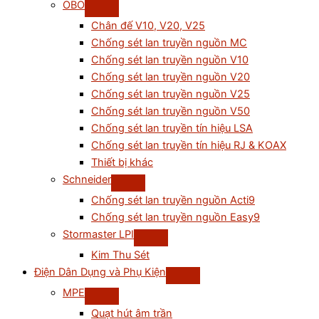
OBO
Chân đế V10, V20, V25
Chống sét lan truyền nguồn MC
Chống sét lan truyền nguồn V10
Chống sét lan truyền nguồn V20
Chống sét lan truyền nguồn V25
Chống sét lan truyền nguồn V50
Chống sét lan truyền tín hiệu LSA
Chống sét lan truyền tín hiệu RJ & KOAX
Thiết bị khác
Schneider
Chống sét lan truyền nguồn Acti9
Chống sét lan truyền nguồn Easy9
Stormaster LPI
Kim Thu Sét
Điện Dân Dụng và Phụ Kiện
MPE
Quạt hút âm trần