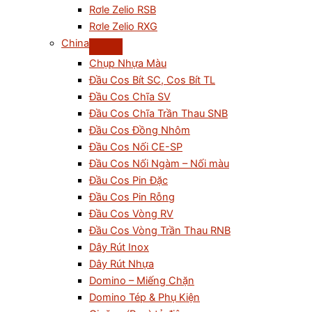
Rơle Zelio RSB
Rơle Zelio RXG
China
Chụp Nhựa Màu
Đầu Cos Bít SC, Cos Bít TL
Đầu Cos Chĩa SV
Đầu Cos Chĩa Trần Thau SNB
Đầu Cos Đồng Nhôm
Đầu Cos Nối CE-SP
Đầu Cos Nối Ngàm – Nối màu
Đầu Cos Pin Đặc
Đầu Cos Pin Rỗng
Đầu Cos Vòng RV
Đầu Cos Vòng Trần Thau RNB
Dây Rút Inox
Dây Rút Nhựa
Domino – Miếng Chặn
Domino Tép & Phụ Kiện