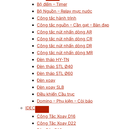
Bộ đếm – Timer
Bộ Nguồn – Relay mực nước
Công tắc hành trình
Công tắc nguồn – Cần gạt – Bàn đạp
Công tắc nút nhấn dòng AR
Công tắc nút nhấn dòng CR
Công tắc nút nhấn dòng DR
Công tắc nút nhấn dòng MR
Đèn tháp HY-TN
Đèn tháp STL Ø40
Đèn tháp STL Ø60
Đèn xoay
Đèn xoay SLB
Điều khiển Cầu trục
Domino – Phụ kiện – Còi báo
IDEC
Công Tắc Xoay D16
Công Tắc Xoay D22