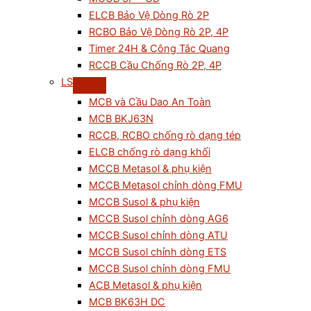
ELCB Bảo Vệ Dòng Rò 2P
RCBO Bảo Vệ Dòng Rò 2P, 4P
Timer 24H & Công Tắc Quang
RCCB Cầu Chống Rò 2P, 4P
LS
MCB và Cầu Dao An Toàn
MCB BKJ63N
RCCB, RCBO chống rò dạng tép
ELCB chống rò dạng khối
MCCB Metasol & phụ kiện
MCCB Metasol chỉnh dòng FMU
MCCB Susol & phụ kiện
MCCB Susol chỉnh dòng AG6
MCCB Susol chỉnh dòng ATU
MCCB Susol chỉnh dòng ETS
MCCB Susol chỉnh dòng FMU
ACB Metasol & phụ kiện
MCB BK63H DC