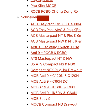
Phụ Kiện ACB
Phụ Kiện MCCB
RCCB RCBO Chống Dòng Rò
Schneider
ACB EasyPact EVS 800-4000A
ACB EasyPact MVS & Phụ Kiện
ACB Masterpact NT & Phụ Kiện
ACB Masterpact NW & Phụ Kiện
Acti 9 – Isolating Switch, Fuse
Acti 9 – RCCB & RCBO
ATS Masterpact NT & NW
Bộ ATS Compact NS & NSX
Compact NSX Plug-in/ Drawout
MCB Acti 9 – C120N & C120H
MCB Acti 9 – C60H DC
MCB Acti 9 – iC60H & iC60L
MCB Acti 9 – iK60N & iC60N
MCB Easy 9
MCCB Compact NS Drawout