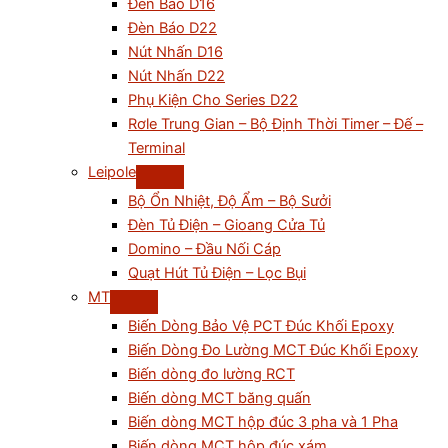
Đèn Báo D16
Đèn Báo D22
Nút Nhấn D16
Nút Nhấn D22
Phụ Kiện Cho Series D22
Rơle Trung Gian – Bộ Định Thời Timer – Đế –
Terminal
Leipole
Bộ Ổn Nhiệt, Độ Ẩm – Bộ Sưởi
Đèn Tủ Điện – Gioang Cửa Tủ
Domino – Đầu Nối Cáp
Quạt Hút Tủ Điện – Lọc Bụi
MT
Biến Dòng Bảo Vệ PCT Đúc Khối Epoxy
Biến Dòng Đo Lường MCT Đúc Khối Epoxy
Biến dòng đo lường RCT
Biến dòng MCT băng quấn
Biến dòng MCT hộp đúc 3 pha và 1 Pha
Biến dòng MCT hộp đúc xám