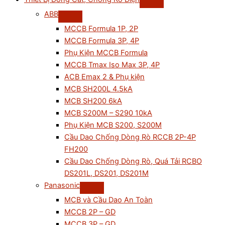
ABB
MCCB Formula 1P, 2P
MCCB Formula 3P, 4P
Phụ Kiện MCCB Formula
MCCB Tmax Iso Max 3P, 4P
ACB Emax 2 & Phụ kiện
MCB SH200L 4.5kA
MCB SH200 6kA
MCB S200M – S290 10kA
Phụ Kiện MCB S200, S200M
Cầu Dao Chống Dòng Rò RCCB 2P-4P
FH200
Cầu Dao Chống Dòng Rò, Quá Tải RCBO
DS201L, DS201, DS201M
Panasonic
MCB và Cầu Dao An Toàn
MCCB 2P – GD
MCCB 3P – GD