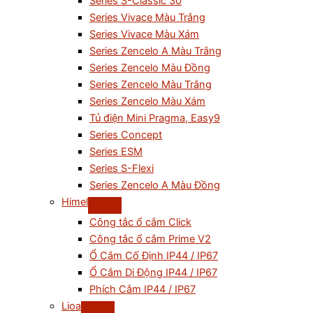
Series S-Classic 30
Series Vivace Màu Trắng
Series Vivace Màu Xám
Series Zencelo A Màu Trắng
Series Zencelo Màu Đồng
Series Zencelo Màu Trắng
Series Zencelo Màu Xám
Tủ điện Mini Pragma, Easy9
Series Concept
Series ESM
Series S-Flexi
Series Zencelo A Màu Đồng
Himel
Công tắc ổ cắm Click
Công tắc ổ cắm Prime V2
Ổ Cắm Cố Định IP44 / IP67
Ổ Cắm Di Động IP44 / IP67
Phích Cắm IP44 / IP67
Lioa