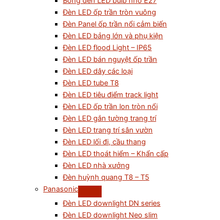
Bóng đèn LED bulb nhỏ E27
Đèn LED ốp trần tròn vuông
Đèn Panel ốp trần nổi cảm biến
Đèn LED bảng lớn và phụ kiện
Đèn LED flood Light – IP65
Đèn LED bán nguyệt ốp trần
Đèn LED dây các loại
Đèn LED tube T8
Đèn LED tiêu điểm track light
Đèn LED ốp trần lon tròn nổi
Đèn LED gắn tường trang trí
Đèn LED trang trí sân vườn
Đèn LED lối đi, cầu thang
Đèn LED thoát hiểm – Khẩn cấp
Đèn LED nhà xưởng
Đèn huỳnh quang T8 – T5
Panasonic
Đèn LED downlight DN series
Đèn LED downlight Neo slim