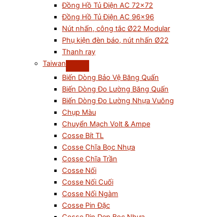
Đồng Hồ Tủ Điện AC 72×72
Đồng Hồ Tủ Điện AC 96×96
Nút nhấn, công tắc Ø22 Modular
Phụ kiện đèn báo, nút nhấn Ø22
Thanh ray
Taiwan
Biến Dòng Bảo Vệ Băng Quấn
Biến Dòng Đo Lường Băng Quấn
Biến Dòng Đo Lường Nhựa Vuông
Chụp Màu
Chuyển Mạch Volt & Ampe
Cosse Bít TL
Cosse Chĩa Bọc Nhựa
Cosse Chĩa Trần
Cosse Nối
Cosse Nối Cuối
Cosse Nối Ngàm
Cosse Pin Đặc