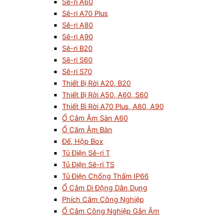
Sê-ri A60
Sê-ri A70 Plus
Sê-ri A80
Sê-ri A90
Sê-ri B20
Sê-ri S60
Sê-ri S70
Thiết Bị Rời A20, B20
Thiết Bị Rời A50, A60, S60
Thiết Bì Rời A70 Plus, A80, A90
Ổ Cắm Âm Sàn A60
Ổ Cắm Âm Bàn
Đế, Hộp Box
Tủ Điện Sê-ri T
Tủ Điện Sê-ri TS
Tủ Điện Chống Thấm IP66
Ổ Cắm Di Động Dân Dụng
Phích Cắm Công Nghiệp
Ổ Cắm Công Nghiệp Gắn Âm