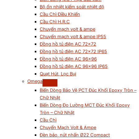
Bộ ổn nhiệt kiểm soát nhiệt độ
Cầu Chì Điều Khiển
Cầu Chì H.R.C
Chuyển mạch volt & ampe
Chuyển mạch volt & ampe IP55
Đồng hồ tủ điện AC 72×72
Đồng hồ tủ điện AC 72×72 IP65
Đồng hồ tủ điện AC 96×96
Đồng hồ tủ điện AC 96×96 IP65
Quạt Hút, Lọc Bụi
Omega
Biến Dòng Bảo Vệ PCT Đúc Khối Epoxy Tròn –
Chữ Nhật
Biến Dòng Đo Lường MCT Đúc Khối Epoxy
Tròn – Chữ Nhật
Cầu Chì
Chuyển Mạch Volt & Ampe
Đèn báo, nút nhấn Ø22 Compact