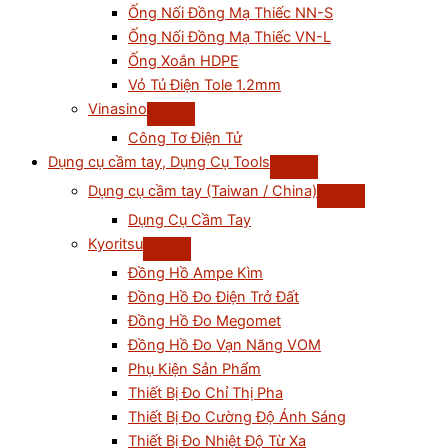
Ống Nối Đồng Mạ Thiếc NN-S
Ống Nối Đồng Mạ Thiếc VN-L
Ống Xoắn HDPE
Vỏ Tủ Điện Tole 1.2mm
Vinasino
Công Tơ Điện Tử
Dụng cụ cầm tay, Dụng Cụ Tools
Dụng cụ cầm tay (Taiwan / China)
Dụng Cụ Cầm Tay
Kyoritsu
Đồng Hồ Ampe Kìm
Đồng Hồ Đo Điện Trở Đất
Đồng Hồ Đo Megomet
Đồng Hồ Đo Vạn Năng VOM
Phụ Kiện Sản Phẩm
Thiết Bị Đo Chỉ Thị Pha
Thiết Bị Đo Cường Độ Ánh Sáng
Thiết Bị Đo Nhiệt Độ Từ Xa