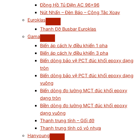
Đồng Hồ Tủ Điện AC 96×96
Nút Nhấn – Đèn Báo – Công Tắc Xoay
Euroklas
Thanh Đỡ Busbar Euroklas
Gama
Biến áp cách ly điều khiển 1 pha
Biến áp cách ly điều khiển 3 pha
Biến dòng bảo vệ PCT đúc khối epoxy dạng
tròn
Biến dòng bảo vệ PCT đúc khối epoxy dạng
vuông
Biến dòng đo lường MCT đúc khối epoxy
dạng tròn
Biền dòng đo lường MCT đúc khối epoxy
dạng vuông
Thanh trung tính – Gối đỡ
Thanh trung tính có vỏ nhựa
Hanyoung