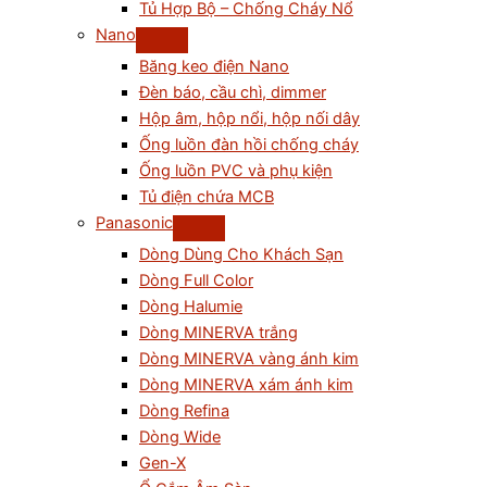
Tủ Hợp Bộ – Chống Cháy Nổ
Nano
Băng keo điện Nano
Đèn báo, cầu chì, dimmer
Hộp âm, hộp nổi, hộp nối dây
Ống luồn đàn hồi chống cháy
Ống luồn PVC và phụ kiện
Tủ điện chứa MCB
Panasonic
Dòng Dùng Cho Khách Sạn
Dòng Full Color
Dòng Halumie
Dòng MINERVA trắng
Dòng MINERVA vàng ánh kim
Dòng MINERVA xám ánh kim
Dòng Refina
Dòng Wide
Gen-X