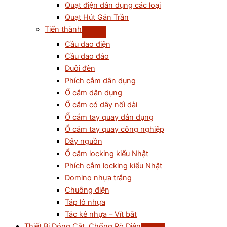
Quạt điện dân dụng các loại
Quạt Hút Gắn Trần
Tiến thành
Cầu dao điện
Cầu dao đảo
Đuôi đèn
Phích cắm dân dụng
Ổ cắm dân dụng
Ổ cắm có dây nối dài
Ổ cắm tay quay dân dụng
Ổ cắm tay quay công nghiệp
Dây nguồn
Ổ cắm locking kiểu Nhật
Phích cắm locking kiểu Nhật
Domino nhựa trắng
Chuông điện
Táp lô nhựa
Tắc kê nhựa – Vít bắt
Thiết Bị Đóng Cắt, Chống Rò Điện