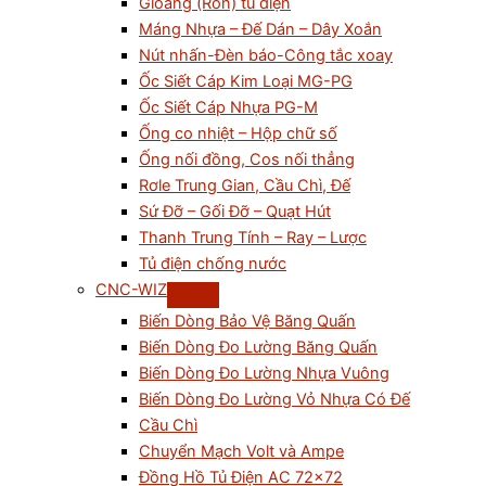
Gioăng (Ron) tủ điện
Máng Nhựa – Đế Dán – Dây Xoắn
Nút nhấn-Đèn báo-Công tắc xoay
Ốc Siết Cáp Kim Loại MG-PG
Ốc Siết Cáp Nhựa PG-M
Ống co nhiệt – Hộp chữ số
Ống nối đồng, Cos nối thẳng
Rơle Trung Gian, Cầu Chì, Đế
Sứ Đỡ – Gối Đỡ – Quạt Hút
Thanh Trung Tính – Ray – Lược
Tủ điện chống nước
CNC-WIZ
Biến Dòng Bảo Vệ Băng Quấn
Biến Dòng Đo Lường Băng Quấn
Biến Dòng Đo Lường Nhựa Vuông
Biến Dòng Đo Lường Vỏ Nhựa Có Đế
Cầu Chì
Chuyển Mạch Volt và Ampe
Đồng Hồ Tủ Điện AC 72×72