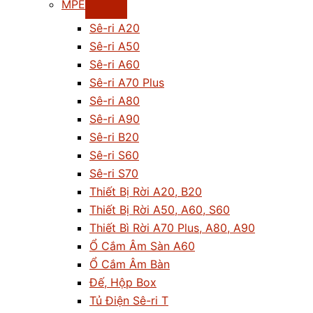
MPE
Sê-ri A20
Sê-ri A50
Sê-ri A60
Sê-ri A70 Plus
Sê-ri A80
Sê-ri A90
Sê-ri B20
Sê-ri S60
Sê-ri S70
Thiết Bị Rời A20, B20
Thiết Bị Rời A50, A60, S60
Thiết Bì Rời A70 Plus, A80, A90
Ổ Cắm Âm Sàn A60
Ổ Cắm Âm Bàn
Đế, Hộp Box
Tủ Điện Sê-ri T