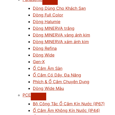
Dòng Dùng Cho Khách Sạn
Dòng Full Color
Dòng Halumie
Dòng MINERVA trắng
Dòng MINERVA vàng ánh kim
Dòng MINERVA xám ánh kim
Dòng Refina
Dòng Wide
Gen-X
Ổ Cắm Âm Sàn
Ổ Cắm Có Dây, Đa Năng
Phích & Ổ Cắm Chuyên Dụng
Dòng Wide Màu
PCE
Bộ Công Tắc Ổ Cắm Kín Nước (IP67)
Ổ Cắm Âm Không Kín Nước (IP44)