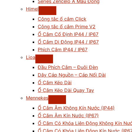
Series Zencelo A Màu Đồng
Himel
Công tắc ổ cắm Click
Công tắc ổ cắm Prime V2
Ổ Cắm Cố Định IP44 / IP67
Ổ Cắm Di Động IP44 / IP67
Phích Cắm IP44 / IP67
Lioa
Đầu Phích Cắm – Đuôi Đèn
Dây Cáp Nguồn – Cáp Nối Dài
Ổ Cắm Kéo Dài
Ổ Cắm Kéo Dài Quay Tay
Mennekes
Ổ Cắm Âm Không Kín Nước (IP44)
Ổ Cắm Âm Kín Nước (IP67)
Ổ Cắm Có Khóa Liên Động Không Kín Nướ
Ổ Cắm Có Khóa Liên Động Kín Nước (IP6