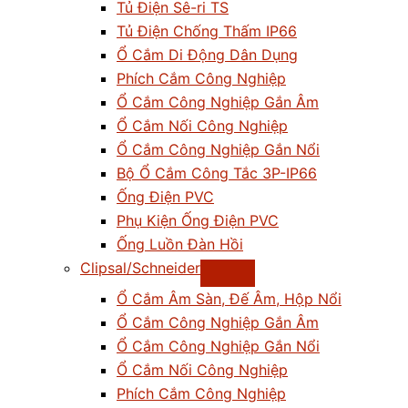
Tủ Điện Sê-ri TS
Tủ Điện Chống Thấm IP66
Ổ Cắm Di Động Dân Dụng
Phích Cắm Công Nghiệp
Ổ Cắm Công Nghiệp Gắn Âm
Ổ Cắm Nối Công Nghiệp
Ổ Cắm Công Nghiệp Gắn Nổi
Bộ Ổ Cắm Công Tắc 3P-IP66
Ống Điện PVC
Phụ Kiện Ống Điện PVC
Ống Luồn Đàn Hồi
Clipsal/Schneider
Ổ Cắm Âm Sàn, Đế Âm, Hộp Nổi
Ổ Cắm Công Nghiệp Gắn Âm
Ổ Cắm Công Nghiệp Gắn Nổi
Ổ Cắm Nối Công Nghiệp
Phích Cắm Công Nghiệp