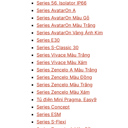
Series 56, Isolator IP66
Series AvatarOn A
Series AvatarOn Màu Gỗ
Series AvatarOn Màu Trắng
Series AvatarOn Vàng Ánh Kim
Series E30
Series S-Classic 30
Series Vivace Màu Trắng
Series Vivace Màu Xám
Series Zencelo A Màu Trắng
Series Zencelo Màu Đồng
Series Zencelo Màu Trắng
Series Zencelo Màu Xám
Tủ điện Mini Pragma, Easy9
Series Concept
Series ESM
Series S-Flexi