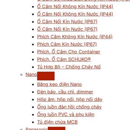
Ổ Cắm Nổi Không Kín Nước (IP44)
Ổ Cắm Nối Không Kín Nước (IP44)
Ổ Cắm Nối Kín Nước (IP67)
Ổ Cắm Nổi Kín Nước (IP67)
Phích Cắm Không Kín Nước (IP44)
Phích Cắm Kín Nước (IP67)
Phích, Ổ Cắm Cho Container
Phích, Ổ Cắm SCHUKO®
Tủ Hợp Bộ – Chống Cháy Nổ
Nano
Băng keo điện Nano
Đèn báo, cầu chì, dimmer
Hộp âm, hộp nổi, hộp nối dây
Ống luồn đàn hồi chống cháy
Ống luồn PVC và phụ kiện
Tủ điện chứa MCB
Panasonic