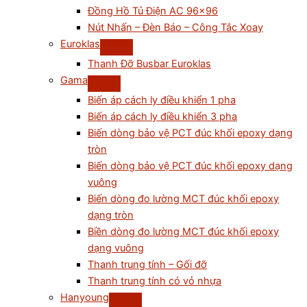
Đồng Hồ Tủ Điện AC 96×96
Nút Nhấn – Đèn Báo – Công Tắc Xoay
Euroklas
Thanh Đỡ Busbar Euroklas
Gama
Biến áp cách ly điều khiển 1 pha
Biến áp cách ly điều khiển 3 pha
Biến dòng bảo vệ PCT đúc khối epoxy dạng
tròn
Biến dòng bảo vệ PCT đúc khối epoxy dạng
vuông
Biến dòng đo lường MCT đúc khối epoxy
dạng tròn
Biền dòng đo lường MCT đúc khối epoxy
dạng vuông
Thanh trung tính – Gối đỡ
Thanh trung tính có vỏ nhựa
Hanyoung