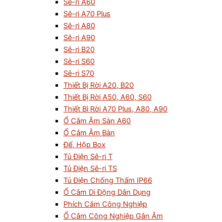
Sê-ri A60
Sê-ri A70 Plus
Sê-ri A80
Sê-ri A90
Sê-ri B20
Sê-ri S60
Sê-ri S70
Thiết Bị Rời A20, B20
Thiết Bị Rời A50, A60, S60
Thiết Bì Rời A70 Plus, A80, A90
Ổ Cắm Âm Sàn A60
Ổ Cắm Âm Bàn
Đế, Hộp Box
Tủ Điện Sê-ri T
Tủ Điện Sê-ri TS
Tủ Điện Chống Thấm IP66
Ổ Cắm Di Động Dân Dụng
Phích Cắm Công Nghiệp
Ổ Cắm Công Nghiệp Gắn Âm