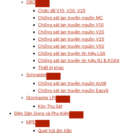
OBO
Chân đế V10, V20, V25
Chống sét lan truyền nguồn MC
Chống sét lan truyền nguồn V10
Chống sét lan truyền nguồn V20
Chống sét lan truyền nguồn V25
Chống sét lan truyền nguồn V50
Chống sét lan truyền tín hiệu LSA
Chống sét lan truyền tín hiệu RJ & KOAX
Thiết bị khác
Schneider
Chống sét lan truyền nguồn Acti9
Chống sét lan truyền nguồn Easy9
Stormaster LPI
Kim Thu Sét
Điện Dân Dụng và Phụ Kiện
MPE
Quạt hút âm trần