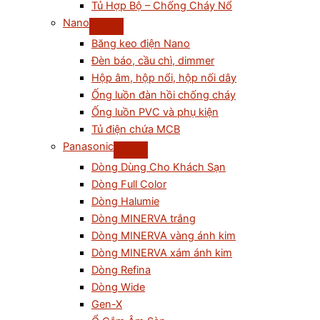
Tủ Hợp Bộ – Chống Cháy Nổ
Nano
Băng keo điện Nano
Đèn báo, cầu chì, dimmer
Hộp âm, hộp nổi, hộp nối dây
Ống luồn đàn hồi chống cháy
Ống luồn PVC và phụ kiện
Tủ điện chứa MCB
Panasonic
Dòng Dùng Cho Khách Sạn
Dòng Full Color
Dòng Halumie
Dòng MINERVA trắng
Dòng MINERVA vàng ánh kim
Dòng MINERVA xám ánh kim
Dòng Refina
Dòng Wide
Gen-X