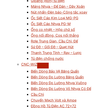
Gioăng (Ron) tủ điện
Máng Nhựa – Đế Dán – Dây Xoắn
Nút nhấn-Đèn báo-Công tắc xoay
Ốc Siết Cáp Kim Loại MG-PG
Ốc Siết Cáp Nhựa PG-M
Ống co nhiệt – Hộp chữ số
Ống nối đồng, Cos nối thẳng
Rơle Trung Gian, Cầu Chì, Đế
Sứ Đỡ – Gối Đỡ – Quạt Hút
Thanh Trung Tính – Ray – Lược
Tủ điện chống nước
CNC-WIZ
Biến Dòng Bảo Vệ Băng Quấn
Biến Dòng Đo Lường Băng Quấn
Biến Dòng Đo Lường Nhựa Vuông
Biến Dòng Đo Lường Vỏ Nhựa Có Đế
Cầu Chì
Chuyển Mạch Volt và Ampe
Đồng Hồ Tủ Điện AC 72×72