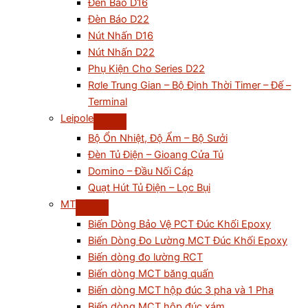
Đèn Báo D16
Đèn Báo D22
Nút Nhấn D16
Nút Nhấn D22
Phụ Kiện Cho Series D22
Rơle Trung Gian – Bộ Định Thời Timer – Đế –
Terminal
Leipole
Bộ Ổn Nhiệt, Độ Ẩm – Bộ Sưởi
Đèn Tủ Điện – Gioang Cửa Tủ
Domino – Đầu Nối Cáp
Quạt Hút Tủ Điện – Lọc Bụi
MT
Biến Dòng Bảo Vệ PCT Đúc Khối Epoxy
Biến Dòng Đo Lường MCT Đúc Khối Epoxy
Biến dòng đo lường RCT
Biến dòng MCT băng quấn
Biến dòng MCT hộp đúc 3 pha và 1 Pha
Biến dòng MCT hộp đúc xám