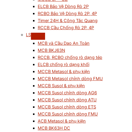
ELCB Bảo Vệ Dòng Rò 2P
RCBO Bảo Vệ Dòng Rò 2P, 4P
Timer 24H & Công Tắc Quang
RCCB Cầu Chống Rò 2P, 4P
LS
MCB và Cầu Dao An Toàn
MCB BKJ63N
RCCB, RCBO chống rò dạng tép
ELCB chống rò dạng khối
MCCB Metasol & phụ kiện
MCCB Metasol chỉnh dòng FMU
MCCB Susol & phụ kiện
MCCB Susol chỉnh dòng AG6
MCCB Susol chỉnh dòng ATU
MCCB Susol chỉnh dòng ETS
MCCB Susol chỉnh dòng FMU
ACB Metasol & phụ kiện
MCB BK63H DC