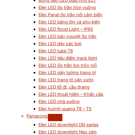
Bóng đèn LED bulb nhỏ E27
Đèn LED ốp trần tròn vuông
Đèn Panel ốp trần nổi cảm biến
Đèn LED bảng lớn và phụ kiện
Đèn LED flood Light – IP65
Đèn LED bán nguyệt ốp trần
Đèn LED dây các loại
Đèn LED tube T8
Đèn LED tiêu điểm track light
Đèn LED ốp trần lon tròn nổi
Đèn LED gắn tường trang trí
Đèn LED trang trí sân vườn
Đèn LED lối đi, cầu thang
Đèn LED thoát hiểm – Khẩn cấp
Đèn LED nhà xưởng
Đèn huỳnh quang T8 – T5
Panasonic
Đèn LED downlight DN series
Đèn LED downlight Neo slim