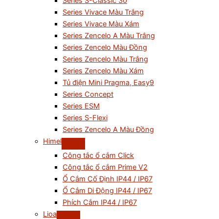
Series S-Classic 30
Series Vivace Màu Trắng
Series Vivace Màu Xám
Series Zencelo A Màu Trắng
Series Zencelo Màu Đồng
Series Zencelo Màu Trắng
Series Zencelo Màu Xám
Tủ điện Mini Pragma, Easy9
Series Concept
Series ESM
Series S-Flexi
Series Zencelo A Màu Đồng
Himel
Công tắc ổ cắm Click
Công tắc ổ cắm Prime V2
Ổ Cắm Cố Định IP44 / IP67
Ổ Cắm Di Động IP44 / IP67
Phích Cắm IP44 / IP67
Lioa