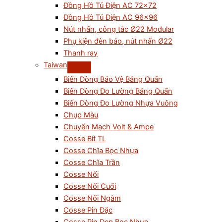
Đồng Hồ Tủ Điện AC 72×72
Đồng Hồ Tủ Điện AC 96×96
Nút nhấn, công tắc Ø22 Modular
Phụ kiện đèn báo, nút nhấn Ø22
Thanh ray
Taiwan
Biến Dòng Bảo Vệ Băng Quấn
Biến Dòng Đo Lường Băng Quấn
Biến Dòng Đo Lường Nhựa Vuông
Chụp Màu
Chuyển Mạch Volt & Ampe
Cosse Bít TL
Cosse Chĩa Bọc Nhựa
Cosse Chĩa Trần
Cosse Nối
Cosse Nối Cuối
Cosse Nối Ngàm
Cosse Pin Đặc