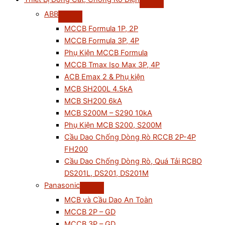
ABB
MCCB Formula 1P, 2P
MCCB Formula 3P, 4P
Phụ Kiện MCCB Formula
MCCB Tmax Iso Max 3P, 4P
ACB Emax 2 & Phụ kiện
MCB SH200L 4.5kA
MCB SH200 6kA
MCB S200M – S290 10kA
Phụ Kiện MCB S200, S200M
Cầu Dao Chống Dòng Rò RCCB 2P-4P
FH200
Cầu Dao Chống Dòng Rò, Quá Tải RCBO
DS201L, DS201, DS201M
Panasonic
MCB và Cầu Dao An Toàn
MCCB 2P – GD
MCCB 3P – GD