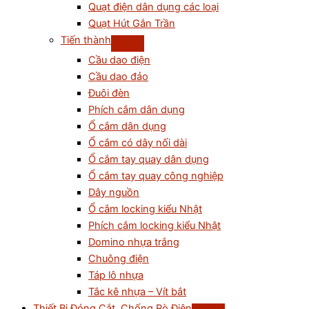
Quạt điện dân dụng các loại
Quạt Hút Gắn Trần
Tiến thành
Cầu dao điện
Cầu dao đảo
Đuôi đèn
Phích cắm dân dụng
Ổ cắm dân dụng
Ổ cắm có dây nối dài
Ổ cắm tay quay dân dụng
Ổ cắm tay quay công nghiệp
Dây nguồn
Ổ cắm locking kiểu Nhật
Phích cắm locking kiểu Nhật
Domino nhựa trắng
Chuông điện
Táp lô nhựa
Tắc kê nhựa – Vít bắt
Thiết Bị Đóng Cắt, Chống Rò Điện