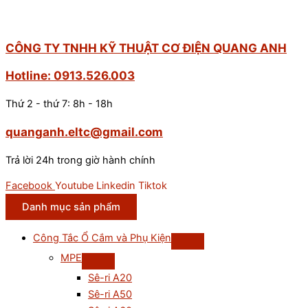
CÔNG TY TNHH KỸ THUẬT CƠ ĐIỆN QUANG ANH
Hotline: 0913.526.003
Thứ 2 - thứ 7: 8h - 18h
quanganh.eltc@gmail.com
Trả lời 24h trong giờ hành chính
Facebook
Youtube
Linkedin
Tiktok
Danh mục sản phẩm
Công Tắc Ổ Cắm và Phụ Kiện
MPE
Sê-ri A20
Sê-ri A50