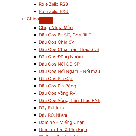
Rơle Zelio RSB
Rơle Zelio RXG
China
Chụp Nhựa Màu
Đầu Cos Bít SC, Cos Bít TL
Đầu Cos Chĩa SV
Đầu Cos Chĩa Trần Thau SNB
Đầu Cos Đồng Nhôm
Đầu Cos Nối CE-SP
Đầu Cos Nối Ngàm – Nối màu
Đầu Cos Pin Đặc
Đầu Cos Pin Rỗng
Đầu Cos Vòng RV
Đầu Cos Vòng Trần Thau RNB
Dây Rút Inox
Dây Rút Nhựa
Domino – Miếng Chặn
Domino Tép & Phụ Kiện