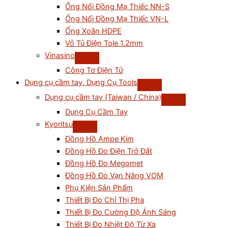
Ống Nối Đồng Mạ Thiếc NN-S
Ống Nối Đồng Mạ Thiếc VN-L
Ống Xoắn HDPE
Vỏ Tủ Điện Tole 1.2mm
Vinasino
Công Tơ Điện Tử
Dụng cụ cầm tay, Dụng Cụ Tools
Dụng cụ cầm tay (Taiwan / China)
Dụng Cụ Cầm Tay
Kyoritsu
Đồng Hồ Ampe Kìm
Đồng Hồ Đo Điện Trở Đất
Đồng Hồ Đo Megomet
Đồng Hồ Đo Vạn Năng VOM
Phụ Kiện Sản Phẩm
Thiết Bị Đo Chỉ Thị Pha
Thiết Bị Đo Cường Độ Ánh Sáng
Thiết Bị Đo Nhiệt Độ Từ Xa