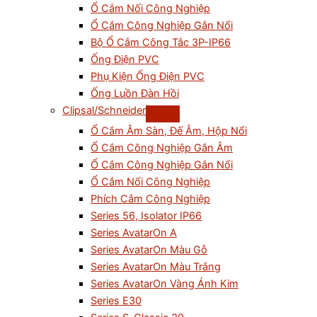
Ổ Cắm Nối Công Nghiệp
Ổ Cắm Công Nghiệp Gắn Nổi
Bộ Ổ Cắm Công Tắc 3P-IP66
Ống Điện PVC
Phụ Kiện Ống Điện PVC
Ống Luồn Đàn Hồi
Clipsal/Schneider
Ổ Cắm Âm Sàn, Đế Âm, Hộp Nổi
Ổ Cắm Công Nghiệp Gắn Âm
Ổ Cắm Công Nghiệp Gắn Nổi
Ổ Cắm Nối Công Nghiệp
Phích Cắm Công Nghiệp
Series 56, Isolator IP66
Series AvatarOn A
Series AvatarOn Màu Gỗ
Series AvatarOn Màu Trắng
Series AvatarOn Vàng Ánh Kim
Series E30