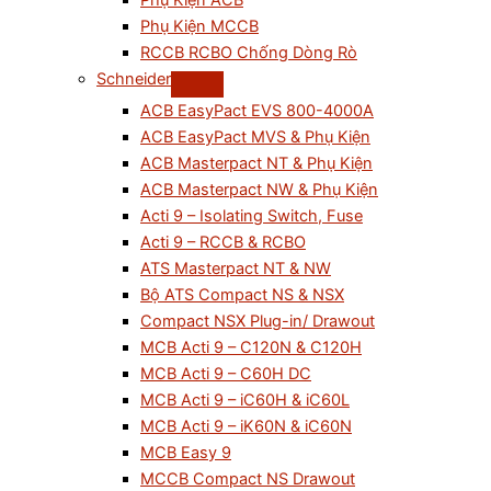
Phụ Kiện ACB
Phụ Kiện MCCB
RCCB RCBO Chống Dòng Rò
Schneider
ACB EasyPact EVS 800-4000A
ACB EasyPact MVS & Phụ Kiện
ACB Masterpact NT & Phụ Kiện
ACB Masterpact NW & Phụ Kiện
Acti 9 – Isolating Switch, Fuse
Acti 9 – RCCB & RCBO
ATS Masterpact NT & NW
Bộ ATS Compact NS & NSX
Compact NSX Plug-in/ Drawout
MCB Acti 9 – C120N & C120H
MCB Acti 9 – C60H DC
MCB Acti 9 – iC60H & iC60L
MCB Acti 9 – iK60N & iC60N
MCB Easy 9
MCCB Compact NS Drawout