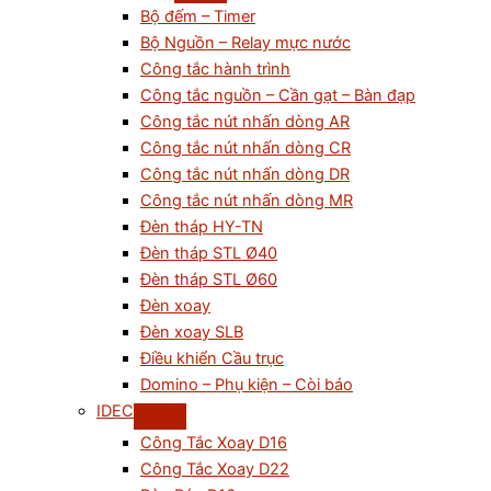
Bộ đếm – Timer
Bộ Nguồn – Relay mực nước
Công tắc hành trình
Công tắc nguồn – Cần gạt – Bàn đạp
Công tắc nút nhấn dòng AR
Công tắc nút nhấn dòng CR
Công tắc nút nhấn dòng DR
Công tắc nút nhấn dòng MR
Đèn tháp HY-TN
Đèn tháp STL Ø40
Đèn tháp STL Ø60
Đèn xoay
Đèn xoay SLB
Điều khiển Cầu trục
Domino – Phụ kiện – Còi báo
IDEC
Công Tắc Xoay D16
Công Tắc Xoay D22