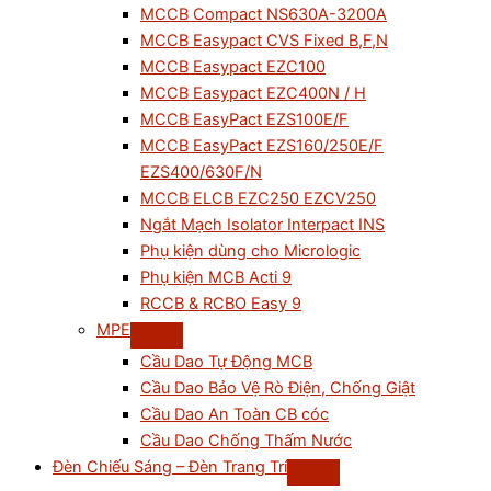
MCCB Compact NS630A-3200A
MCCB Easypact CVS Fixed B,F,N
MCCB Easypact EZC100
MCCB Easypact EZC400N / H
MCCB EasyPact EZS100E/F
MCCB EasyPact EZS160/250E/F
EZS400/630F/N
MCCB ELCB EZC250 EZCV250
Ngắt Mạch Isolator Interpact INS
Phụ kiện dùng cho Micrologic
Phụ kiện MCB Acti 9
RCCB & RCBO Easy 9
MPE
Cầu Dao Tự Động MCB
Cầu Dao Bảo Vệ Rò Điện, Chống Giật
Cầu Dao An Toàn CB cóc
Cầu Dao Chống Thấm Nước
Đèn Chiếu Sáng – Đèn Trang Trí