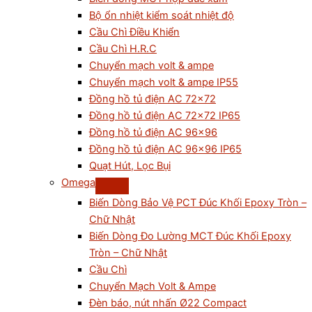
Bộ ổn nhiệt kiểm soát nhiệt độ
Cầu Chì Điều Khiển
Cầu Chì H.R.C
Chuyển mạch volt & ampe
Chuyển mạch volt & ampe IP55
Đồng hồ tủ điện AC 72×72
Đồng hồ tủ điện AC 72×72 IP65
Đồng hồ tủ điện AC 96×96
Đồng hồ tủ điện AC 96×96 IP65
Quạt Hút, Lọc Bụi
Omega
Biến Dòng Bảo Vệ PCT Đúc Khối Epoxy Tròn –
Chữ Nhật
Biến Dòng Đo Lường MCT Đúc Khối Epoxy
Tròn – Chữ Nhật
Cầu Chì
Chuyển Mạch Volt & Ampe
Đèn báo, nút nhấn Ø22 Compact