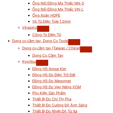
Ống Nối Đồng Mạ Thiếc NN-S
Ống Nối Đồng Mạ Thiếc VN-L
Ống Xoắn HDPE
Vỏ Tủ Điện Tole 1.2mm
Vinasino
Công Tơ Điện Tử
Dụng cụ cầm tay, Dụng Cụ Tools
Dụng cụ cầm tay (Taiwan / China)
Dụng Cụ Cầm Tay
Kyoritsu
Đồng Hồ Ampe Kìm
Đồng Hồ Đo Điện Trở Đất
Đồng Hồ Đo Megomet
Đồng Hồ Đo Vạn Năng VOM
Phụ Kiện Sản Phẩm
Thiết Bị Đo Chỉ Thị Pha
Thiết Bị Đo Cường Độ Ánh Sáng
Thiết Bị Đo Nhiệt Độ Từ Xa