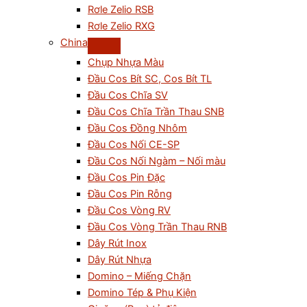
Rơle Zelio RSB
Rơle Zelio RXG
China
Chụp Nhựa Màu
Đầu Cos Bít SC, Cos Bít TL
Đầu Cos Chĩa SV
Đầu Cos Chĩa Trần Thau SNB
Đầu Cos Đồng Nhôm
Đầu Cos Nối CE-SP
Đầu Cos Nối Ngàm – Nối màu
Đầu Cos Pin Đặc
Đầu Cos Pin Rỗng
Đầu Cos Vòng RV
Đầu Cos Vòng Trần Thau RNB
Dây Rút Inox
Dây Rút Nhựa
Domino – Miếng Chặn
Domino Tép & Phụ Kiện