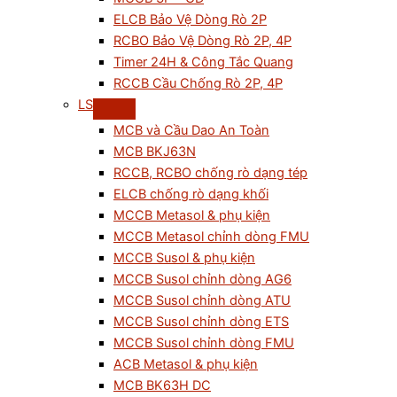
ELCB Bảo Vệ Dòng Rò 2P
RCBO Bảo Vệ Dòng Rò 2P, 4P
Timer 24H & Công Tắc Quang
RCCB Cầu Chống Rò 2P, 4P
LS
MCB và Cầu Dao An Toàn
MCB BKJ63N
RCCB, RCBO chống rò dạng tép
ELCB chống rò dạng khối
MCCB Metasol & phụ kiện
MCCB Metasol chỉnh dòng FMU
MCCB Susol & phụ kiện
MCCB Susol chỉnh dòng AG6
MCCB Susol chỉnh dòng ATU
MCCB Susol chỉnh dòng ETS
MCCB Susol chỉnh dòng FMU
ACB Metasol & phụ kiện
MCB BK63H DC