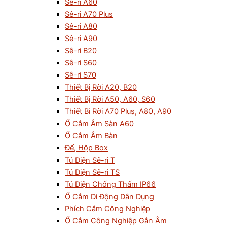
Sê-ri A60
Sê-ri A70 Plus
Sê-ri A80
Sê-ri A90
Sê-ri B20
Sê-ri S60
Sê-ri S70
Thiết Bị Rời A20, B20
Thiết Bị Rời A50, A60, S60
Thiết Bì Rời A70 Plus, A80, A90
Ổ Cắm Âm Sàn A60
Ổ Cắm Âm Bàn
Đế, Hộp Box
Tủ Điện Sê-ri T
Tủ Điện Sê-ri TS
Tủ Điện Chống Thấm IP66
Ổ Cắm Di Động Dân Dụng
Phích Cắm Công Nghiệp
Ổ Cắm Công Nghiệp Gắn Âm