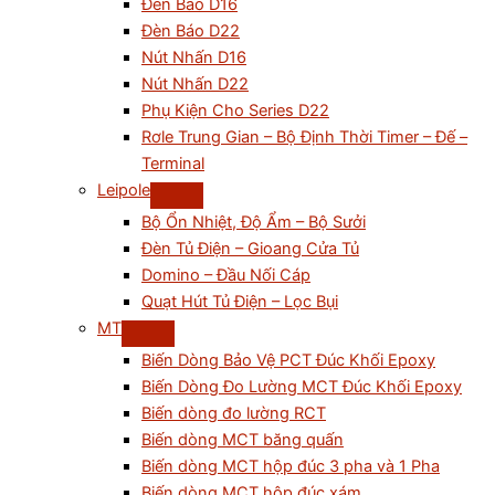
Đèn Báo D16
Đèn Báo D22
Nút Nhấn D16
Nút Nhấn D22
Phụ Kiện Cho Series D22
Rơle Trung Gian – Bộ Định Thời Timer – Đế –
Terminal
Leipole
Bộ Ổn Nhiệt, Độ Ẩm – Bộ Sưởi
Đèn Tủ Điện – Gioang Cửa Tủ
Domino – Đầu Nối Cáp
Quạt Hút Tủ Điện – Lọc Bụi
MT
Biến Dòng Bảo Vệ PCT Đúc Khối Epoxy
Biến Dòng Đo Lường MCT Đúc Khối Epoxy
Biến dòng đo lường RCT
Biến dòng MCT băng quấn
Biến dòng MCT hộp đúc 3 pha và 1 Pha
Biến dòng MCT hộp đúc xám