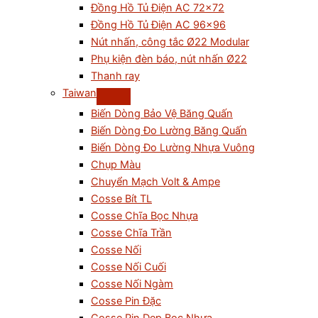
Đồng Hồ Tủ Điện AC 72×72
Đồng Hồ Tủ Điện AC 96×96
Nút nhấn, công tắc Ø22 Modular
Phụ kiện đèn báo, nút nhấn Ø22
Thanh ray
Taiwan
Biến Dòng Bảo Vệ Băng Quấn
Biến Dòng Đo Lường Băng Quấn
Biến Dòng Đo Lường Nhựa Vuông
Chụp Màu
Chuyển Mạch Volt & Ampe
Cosse Bít TL
Cosse Chĩa Bọc Nhựa
Cosse Chĩa Trần
Cosse Nối
Cosse Nối Cuối
Cosse Nối Ngàm
Cosse Pin Đặc