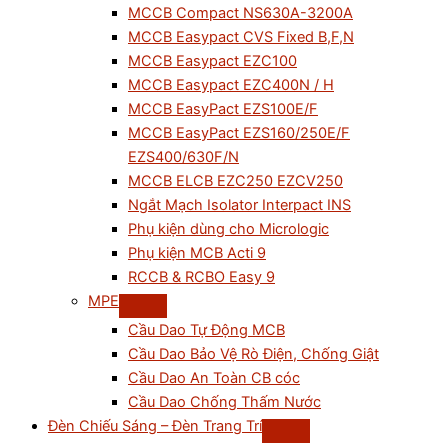
MCCB Compact NS630A-3200A
MCCB Easypact CVS Fixed B,F,N
MCCB Easypact EZC100
MCCB Easypact EZC400N / H
MCCB EasyPact EZS100E/F
MCCB EasyPact EZS160/250E/F
EZS400/630F/N
MCCB ELCB EZC250 EZCV250
Ngắt Mạch Isolator Interpact INS
Phụ kiện dùng cho Micrologic
Phụ kiện MCB Acti 9
RCCB & RCBO Easy 9
MPE
Cầu Dao Tự Động MCB
Cầu Dao Bảo Vệ Rò Điện, Chống Giật
Cầu Dao An Toàn CB cóc
Cầu Dao Chống Thấm Nước
Đèn Chiếu Sáng – Đèn Trang Trí