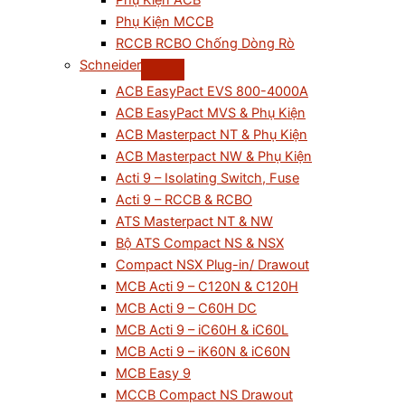
Phụ Kiện ACB
Phụ Kiện MCCB
RCCB RCBO Chống Dòng Rò
Schneider
ACB EasyPact EVS 800-4000A
ACB EasyPact MVS & Phụ Kiện
ACB Masterpact NT & Phụ Kiện
ACB Masterpact NW & Phụ Kiện
Acti 9 – Isolating Switch, Fuse
Acti 9 – RCCB & RCBO
ATS Masterpact NT & NW
Bộ ATS Compact NS & NSX
Compact NSX Plug-in/ Drawout
MCB Acti 9 – C120N & C120H
MCB Acti 9 – C60H DC
MCB Acti 9 – iC60H & iC60L
MCB Acti 9 – iK60N & iC60N
MCB Easy 9
MCCB Compact NS Drawout