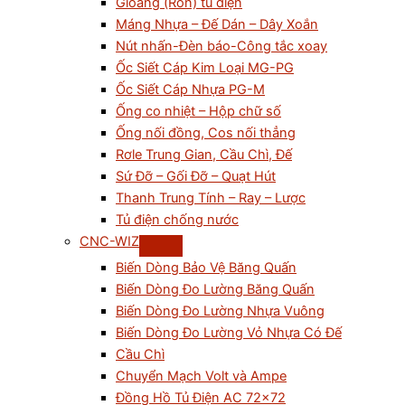
Gioăng (Ron) tủ điện
Máng Nhựa – Đế Dán – Dây Xoắn
Nút nhấn-Đèn báo-Công tắc xoay
Ốc Siết Cáp Kim Loại MG-PG
Ốc Siết Cáp Nhựa PG-M
Ống co nhiệt – Hộp chữ số
Ống nối đồng, Cos nối thẳng
Rơle Trung Gian, Cầu Chì, Đế
Sứ Đỡ – Gối Đỡ – Quạt Hút
Thanh Trung Tính – Ray – Lược
Tủ điện chống nước
CNC-WIZ
Biến Dòng Bảo Vệ Băng Quấn
Biến Dòng Đo Lường Băng Quấn
Biến Dòng Đo Lường Nhựa Vuông
Biến Dòng Đo Lường Vỏ Nhựa Có Đế
Cầu Chì
Chuyển Mạch Volt và Ampe
Đồng Hồ Tủ Điện AC 72×72