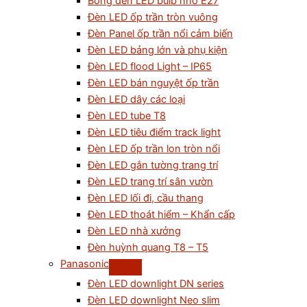
Bóng đèn LED bulb nhỏ E27
Đèn LED ốp trần tròn vuông
Đèn Panel ốp trần nổi cảm biến
Đèn LED bảng lớn và phụ kiện
Đèn LED flood Light – IP65
Đèn LED bán nguyệt ốp trần
Đèn LED dây các loại
Đèn LED tube T8
Đèn LED tiêu điểm track light
Đèn LED ốp trần lon tròn nổi
Đèn LED gắn tường trang trí
Đèn LED trang trí sân vườn
Đèn LED lối đi, cầu thang
Đèn LED thoát hiểm – Khẩn cấp
Đèn LED nhà xưởng
Đèn huỳnh quang T8 – T5
Panasonic
Đèn LED downlight DN series
Đèn LED downlight Neo slim