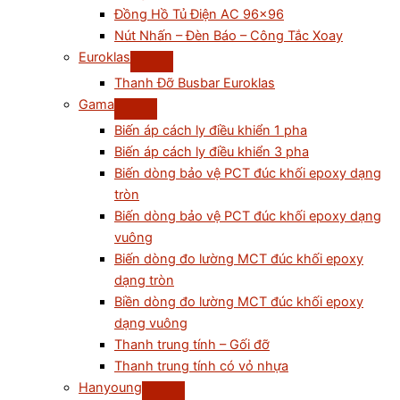
Đồng Hồ Tủ Điện AC 96×96
Nút Nhấn – Đèn Báo – Công Tắc Xoay
Euroklas
Thanh Đỡ Busbar Euroklas
Gama
Biến áp cách ly điều khiển 1 pha
Biến áp cách ly điều khiển 3 pha
Biến dòng bảo vệ PCT đúc khối epoxy dạng
tròn
Biến dòng bảo vệ PCT đúc khối epoxy dạng
vuông
Biến dòng đo lường MCT đúc khối epoxy
dạng tròn
Biền dòng đo lường MCT đúc khối epoxy
dạng vuông
Thanh trung tính – Gối đỡ
Thanh trung tính có vỏ nhựa
Hanyoung