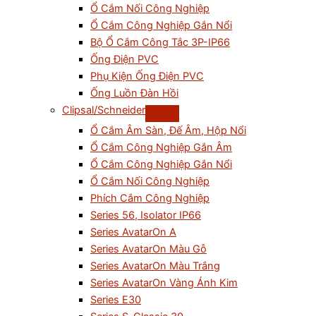
Ổ Cắm Nối Công Nghiệp
Ổ Cắm Công Nghiệp Gắn Nổi
Bộ Ổ Cắm Công Tắc 3P-IP66
Ống Điện PVC
Phụ Kiện Ống Điện PVC
Ống Luồn Đàn Hồi
Clipsal/Schneider
Ổ Cắm Âm Sàn, Đế Âm, Hộp Nổi
Ổ Cắm Công Nghiệp Gắn Âm
Ổ Cắm Công Nghiệp Gắn Nổi
Ổ Cắm Nối Công Nghiệp
Phích Cắm Công Nghiệp
Series 56, Isolator IP66
Series AvatarOn A
Series AvatarOn Màu Gỗ
Series AvatarOn Màu Trắng
Series AvatarOn Vàng Ánh Kim
Series E30