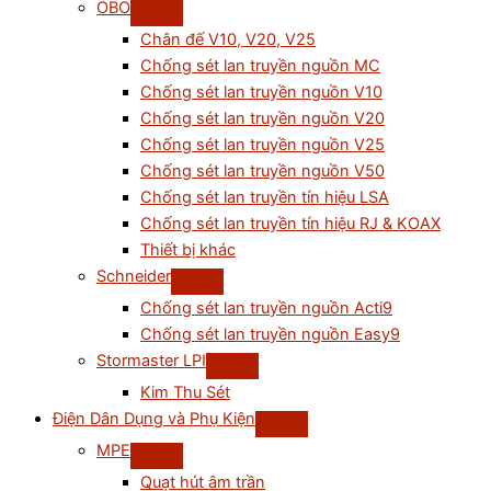
OBO
Chân đế V10, V20, V25
Chống sét lan truyền nguồn MC
Chống sét lan truyền nguồn V10
Chống sét lan truyền nguồn V20
Chống sét lan truyền nguồn V25
Chống sét lan truyền nguồn V50
Chống sét lan truyền tín hiệu LSA
Chống sét lan truyền tín hiệu RJ & KOAX
Thiết bị khác
Schneider
Chống sét lan truyền nguồn Acti9
Chống sét lan truyền nguồn Easy9
Stormaster LPI
Kim Thu Sét
Điện Dân Dụng và Phụ Kiện
MPE
Quạt hút âm trần