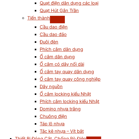
Quạt điện dân dụng các loại
Quạt Hút Gắn Trần
Tiến thành
Cầu dao điện
Cầu dao đảo
Đuôi đèn
Phích cắm dân dụng
Ổ cắm dân dụng
Ổ cắm có dây nối dài
Ổ cắm tay quay dân dụng
Ổ cắm tay quay công nghiệp
Dây nguồn
Ổ cắm locking kiểu Nhật
Phích cắm locking kiểu Nhật
Domino nhựa trắng
Chuông điện
Táp lô nhựa
Tắc kê nhựa – Vít bắt
Thiết Bị Đóng Cắt, Chống Rò Điện