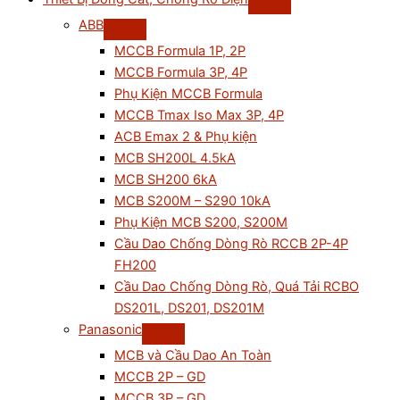
ABB
MCCB Formula 1P, 2P
MCCB Formula 3P, 4P
Phụ Kiện MCCB Formula
MCCB Tmax Iso Max 3P, 4P
ACB Emax 2 & Phụ kiện
MCB SH200L 4.5kA
MCB SH200 6kA
MCB S200M – S290 10kA
Phụ Kiện MCB S200, S200M
Cầu Dao Chống Dòng Rò RCCB 2P-4P
FH200
Cầu Dao Chống Dòng Rò, Quá Tải RCBO
DS201L, DS201, DS201M
Panasonic
MCB và Cầu Dao An Toàn
MCCB 2P – GD
MCCB 3P – GD