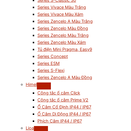
Series S-Classic 30
Series Vivace Màu Trắng
Series Vivace Màu Xám
Series Zencelo A Màu Trắng
Series Zencelo Màu Đồng
Series Zencelo Màu Trắng
Series Zencelo Màu Xám
Tủ điện Mini Pragma, Easy9
Series Concept
Series ESM
Series S-Flexi
Series Zencelo A Màu Đồng
Himel
Công tắc ổ cắm Click
Công tắc ổ cắm Prime V2
Ổ Cắm Cố Định IP44 / IP67
Ổ Cắm Di Động IP44 / IP67
Phích Cắm IP44 / IP67
Lioa