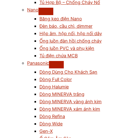
Tủ Hợp Bộ – Chống Cháy Nổ
Nano
Băng keo điện Nano
Đèn báo, cầu chì, dimmer
Hộp âm, hộp nổi, hộp nối dây
Ống luồn đàn hồi chống cháy
Ống luồn PVC và phụ kiện
Tủ điện chứa MCB
Panasonic
Dòng Dùng Cho Khách Sạn
Dòng Full Color
Dòng Halumie
Dòng MINERVA trắng
Dòng MINERVA vàng ánh kim
Dòng MINERVA xám ánh kim
Dòng Refina
Dòng Wide
Gen-X