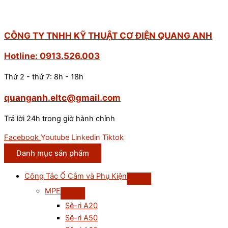
CÔNG TY TNHH KỸ THUẬT CƠ ĐIỆN QUANG ANH
Hotline: 0913.526.003
Thứ 2 - thứ 7: 8h - 18h
quanganh.eltc@gmail.com
Trả lời 24h trong giờ hành chính
Facebook
Youtube
Linkedin
Tiktok
Danh mục sản phẩm
Công Tắc Ổ Cắm và Phụ Kiện
MPE
Sê-ri A20
Sê-ri A50