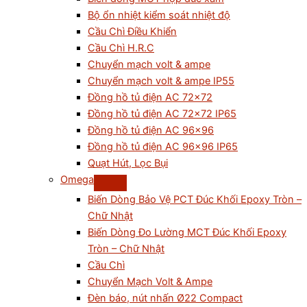
Bộ ổn nhiệt kiểm soát nhiệt độ
Cầu Chì Điều Khiển
Cầu Chì H.R.C
Chuyển mạch volt & ampe
Chuyển mạch volt & ampe IP55
Đồng hồ tủ điện AC 72×72
Đồng hồ tủ điện AC 72×72 IP65
Đồng hồ tủ điện AC 96×96
Đồng hồ tủ điện AC 96×96 IP65
Quạt Hút, Lọc Bụi
Omega
Biến Dòng Bảo Vệ PCT Đúc Khối Epoxy Tròn –
Chữ Nhật
Biến Dòng Đo Lường MCT Đúc Khối Epoxy
Tròn – Chữ Nhật
Cầu Chì
Chuyển Mạch Volt & Ampe
Đèn báo, nút nhấn Ø22 Compact