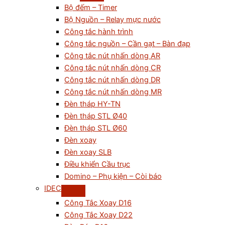
Bộ đếm – Timer
Bộ Nguồn – Relay mực nước
Công tắc hành trình
Công tắc nguồn – Cần gạt – Bàn đạp
Công tắc nút nhấn dòng AR
Công tắc nút nhấn dòng CR
Công tắc nút nhấn dòng DR
Công tắc nút nhấn dòng MR
Đèn tháp HY-TN
Đèn tháp STL Ø40
Đèn tháp STL Ø60
Đèn xoay
Đèn xoay SLB
Điều khiển Cầu trục
Domino – Phụ kiện – Còi báo
IDEC
Công Tắc Xoay D16
Công Tắc Xoay D22